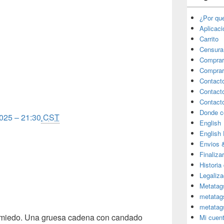
¿Por qu
Aplicac
Carrito
Censura
Comprar
Comprar
Contact
Contact
Contact
Donde c
025 – 21:30
CST
English
English
Envios 
Finaliza
Historia
Legaliza
Metatag
metatag
metatag
y miedo. Una gruesa cadena con candado
Mi cuen