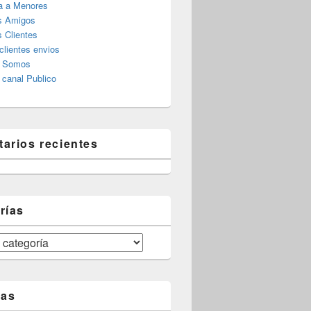
a a Menores
s Amigos
 Clientes
clientes envios
s Somos
canal Publico
arios recientes
rías
tas