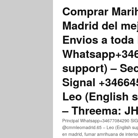
Comprar Marih
Madrid del me
Envios a toda 
Whatsapp+3467
support) – Se
Signal +3466
Leo (English 
– Threema: 
Principal Whatsapp+34677084290 SIGN
@cmmleomadrid.65 – Leo (English su
en madrid, fumar amrihuana de interior