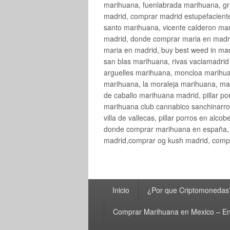
marihuana, fuenlabrada marihuana, gr
madrid, comprar madrid estupefaciente
santo marihuana, vicente calderon ma
madrid, donde comprar maria en madri
maria en madrid, buy best weed in ma
san blas marihuana, rivas vaciamadri
arguelles marihuana, moncloa marihua
marihuana, la moraleja marihuana, ma
de caballo marihuana madrid, pillar por
marihuana club cannabico sanchinarro, 
villa de vallecas, pillar porros en al
donde comprar marihuana en españa, 
madrid,comprar og kush madrid, compr
Menú
Inicio
¿Por que Criptomonedas
principal
Comprar Marihuana en Mexico – En