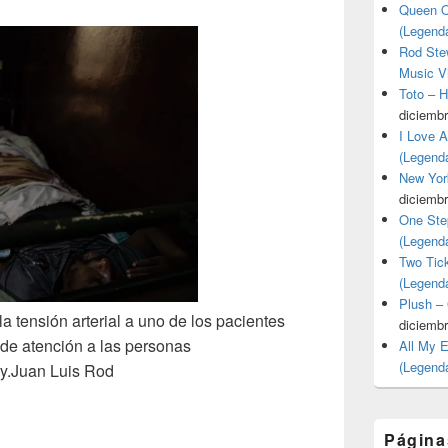
Queen O
(Legend
Rod Stew
Music V
Toto – 
diciembr
I Love 
(Legend
New Yor
diciembr
One Ste
(Legend
Two Tic
(Legend
Plush –
a tensión arterial a uno de los pacientes
diciembr
 de atención a las personas
All My 
(Legend
y.
Juan Luis Rod
Página