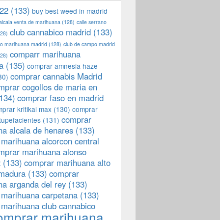
22
(133)
buy best weed in madrid
 alcala venta de marihuana
(128)
calle serrano
club cannabico madrid
(133)
28)
llo marihuana madrid
(128)
club de campo madrid
comparr marihuana
28)
a
(135)
comprar amnesia haze
comprar cannabis Madrid
30)
mprar cogollos de maria en
134)
comprar faso en madrid
prar kritikal max
(130)
comprar
comprar
tupefacientes
(131)
a alcala de henares
(133)
marihuana alcorcon central
mprar marihuana alonso
z
(133)
comprar marihuana alto
emadura
(133)
comprar
a arganda del rey
(133)
 marihuana carpetana
(133)
 marihuana club cannabico
omprar marihuana