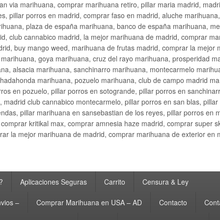
an via marihuana, comprar marihuana retiro, pillar maria madrid, mad
s, pillar porros en madrid, comprar faso en madrid, aluche marihuana,
rihuana, plaza de españa marihuana, banco de españa marihuana, metr
d, club cannabico madrid, la mejor marihuana de madrid, comprar mari
drid, buy mango weed, marihuana de frutas madrid, comprar la mejor
d marihuana, goya marihuana, cruz del rayo marihuana, prosperidad m
na, alsacia marihuana, sanchinarro marihuana, montecarmelo marihua
hadahonda marihuana, pozuelo marihuana, club de campo madrid mari
ros en pozuelo, pillar porros en sotogrande, pillar porros en sanchinar
madrid club cannabico montecarmelo, pillar porros en san blas, pillar p
cobendas, pillar marihuana en sansebastian de los reyes, pillar porros 
comprar kritikal max, comprar amnesia haze madrid, comprar super 
ar la mejor marihuana de madrid, comprar marihuana de exterior en 
?
Aplicaciones Seguras
Carrito
Censura & Ley
vios –
Comprar Marihuana en USA – AD
Contacto
Cont