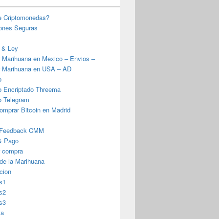
e Criptomonedas?
iones Seguras
 & Ley
 Marihuana en Mexico – Envios –
 Marihuana en USA – AD
o
o Encriptado Threema
o Telegram
omprar Bitcoin en Madrid
 Feedback CMM
& Pago
r compra
 de la Marihuana
cion
s1
s2
s3
ta