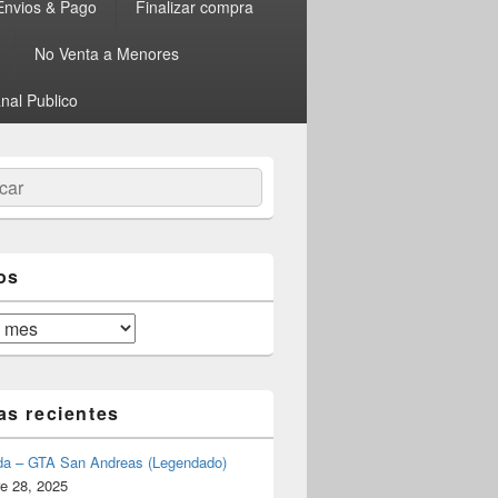
Envios & Pago
Finalizar compra
No Venta a Menores
nal Publico
ar
os
as recientes
da – GTA San Andreas (Legendado)
e 28, 2025