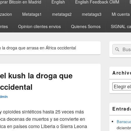
rar Bitcoin en Madrid
English
English Feedback CMM
izacion
Metatags1
metatags2
metatags3
Mi cuenta
entes
Opinion clientes envios
Quienes Somos
SIGNAL ca
El
Buscar
Busc
h la droga que arrasa en África occidental
área
por:
de
widget
barra
lateral
Archiv
del kush la droga que
primaria
occidental
Archivos
dmin
Entrad
y opioides sintéticos hasta 25 veces más
voca decenas de muertos y se convierte en
Barracu
ica en países como Liberia o Sierra Leona
diciembr