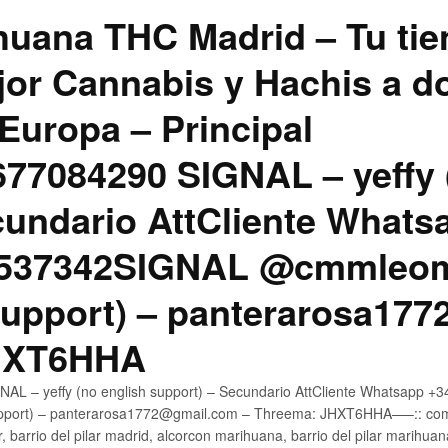
uana THC Madrid – Tu tie
jor Cannabis y Hachis a do
Europa – Principal
7084290 SIGNAL – yeffy 
cundario AttCliente Whats
4537342SIGNAL @cmmleom
support) – panterarosa17
JHXT6HHA
AL – yeffy (no english support) – Secundario AttCliente Whatsapp 
pport) – panterarosa1772@gmail.com – Threema: JHXT6HHA—–:: compr
, barrio del pilar madrid, alcorcon marihuana, barrio del pilar marihua