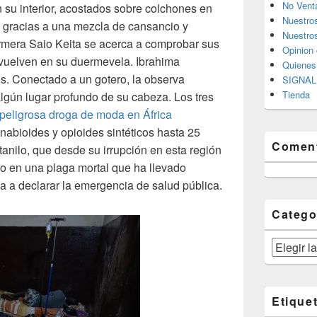
No Vent
n su interior, acostados sobre colchones en
Nuestro
n gracias a una mezcla de cansancio y
Nuestros
rmera Saio Keita se acerca a comprobar sus
Opinion 
evuelven en su duermevela. Ibrahima
Quiene
los. Conectado a un gotero, la observa
SIGNAL 
Tienda
lgún lugar profundo de su cabeza. Los tres
 peligrosa droga de moda en África
nabioides y opioides sintéticos hasta 25
Coment
anilo, que desde su irrupción en esta región
do en una plaga mortal que ha llevado
na a declarar la emergencia de salud pública.
Catego
Categorías
Etique