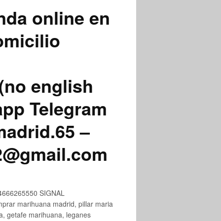
nda online en
micilio
(no english
app Telegram
adrid.65 –
72@gmail.com
+34666265550 SIGNAL
ar marihuana madrid, pillar maria
na, getafe marihuana, leganes