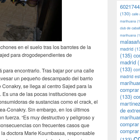
6021744
(130)
calle
marihuana
(1
club de caba
marihuana
(1
malasañ
chones en el suelo tras los barrotes de la
madrid
(1
Sajed para drogodependientes de
(135)
co
madrid
(
(133)
com
para encontrarlo. Tras bajar por una calle
madrid es
travesar un pequeño descampado del barrio
marihuan
 Conakry, se llega al centro Sajed para la
comprar 
 Es una de las pocas instituciones que
(133)
co
onsumidoras de sustancias como el crack, el
martine
ea-Conakry. Sin embargo, en los últimos
de extr
marihuan
n fuerza. “Es muy destructivo y peligroso y
comprar
consecuencias con frecuentes casos que
comprar
a la doctora Marie Koumbassa, responsable
c
(133)