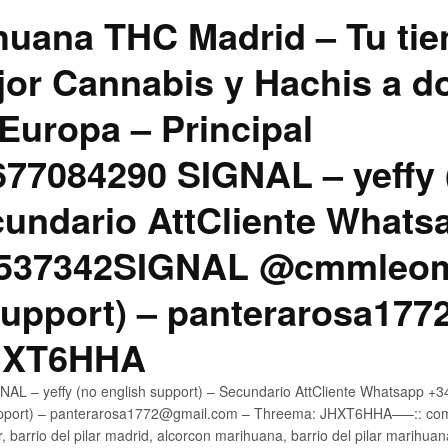
uana THC Madrid – Tu tie
jor Cannabis y Hachis a do
Europa – Principal
7084290 SIGNAL – yeffy 
cundario AttCliente Whats
4537342SIGNAL @cmmleom
support) – panterarosa17
JHXT6HHA
AL – yeffy (no english support) – Secundario AttCliente Whatsapp 
pport) – panterarosa1772@gmail.com – Threema: JHXT6HHA—–:: compr
, barrio del pilar madrid, alcorcon marihuana, barrio del pilar marihua