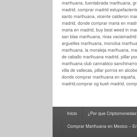
marihuana, fuenlabrada marihuana, gr
madrid, comprar madrid estupefaciente
santo marihuana, vicente calderon ma
madrid, donde comprar maria en madri
maria en madrid, buy best weed in ma
san blas marihuana, rivas vaciamadri
arguelles marihuana, moncloa marihua
marihuana, la moraleja marihuana, ma
de caballo marihuana madrid, pillar por
marihuana club cannabico sanchinarro, 
villa de vallecas, pillar porros en al
donde comprar marihuana en españa, 
madrid,comprar og kush madrid, compr
Menú
Inicio
¿Por que Criptomonedas
principal
Comprar Marihuana en Mexico – En