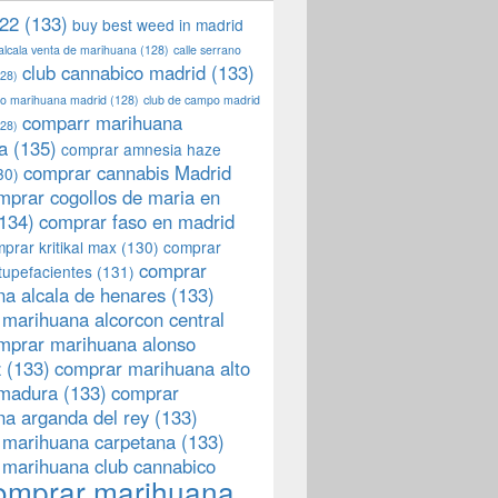
22
(133)
buy best weed in madrid
 alcala venta de marihuana
(128)
calle serrano
club cannabico madrid
(133)
28)
llo marihuana madrid
(128)
club de campo madrid
comparr marihuana
28)
a
(135)
comprar amnesia haze
comprar cannabis Madrid
30)
mprar cogollos de maria en
134)
comprar faso en madrid
prar kritikal max
(130)
comprar
comprar
tupefacientes
(131)
a alcala de henares
(133)
marihuana alcorcon central
mprar marihuana alonso
z
(133)
comprar marihuana alto
emadura
(133)
comprar
a arganda del rey
(133)
 marihuana carpetana
(133)
 marihuana club cannabico
omprar marihuana