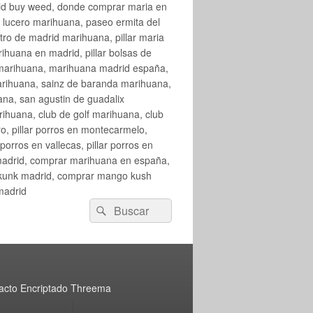
rid buy weed, donde comprar maria en
 lucero marihuana, paseo ermita del
o de madrid marihuana, pillar maria
huana en madrid, pillar bolsas de
 marihuana, marihuana madrid españa,
arihuana, sainz de baranda marihuana,
na, san agustin de guadalix
huana, club de golf marihuana, club
ro, pillar porros en montecarmelo,
orros en vallecas, pillar porros en
en madrid, comprar marihuana en españa,
skunk madrid, comprar mango kush
madrid
Buscar
Buscar
por:
acto Encriptado Threema