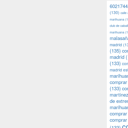
6021744
(130)
calle
marihuana
(1
club de caba
marihuana
(1
malasañ
madrid
(1
(135)
co
madrid
(
(133)
com
madrid es
marihuan
comprar 
(133)
co
martine
de extr
marihuan
comprar
comprar
c
(133)