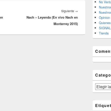
No Vent
Nuestro
Entrada
Siguiente
→
Nuestros
en
Nach – Leyenda (En vivo Nach en
siguiente:
Opinion 
Quiene
Monterrey 2015)
SIGNAL 
Tienda
Coment
Catego
Categorías
Etique