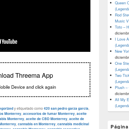
Queen O
(Legend
Rod Stew
Music V
Toto – 
diciembr
I Love 
(Legend
New Yor
diciembr
One Ste
(Legend
nload Threema App
Two Tic
(Legend
obile Device and click again
Plush –
diciembr
All My 
(Legend
egorized
y etiquetado como
420 san pedro garza garcia
,
los Monterrey
,
accesorios de fumar Monterrey
,
aceite
abis Monterrey
,
aceite de CBD Monterrey
,
aceite de
Monterrey
,
cannabis en Monterrey
,
cannabis medicinal
Página
,
,