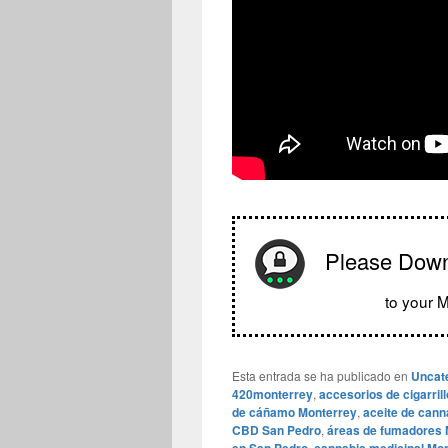
Please Dow
to your M
Esta entrada se ha publicado en
Uncat
420monterrey
,
accesorios de cigarril
de cáñamo Monterrey
,
aceite de cann
CBD San Pedro
,
áreas de fumadores 
,