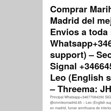
Comprar Marih
Madrid del me
Envios a toda 
Whatsapp+3467
support) – Se
Signal +3466
Leo (English 
– Threema: 
Principal Whatsapp+34677084290 SIGN
@cmmleomadrid.65 – Leo (English su
en madrid, fumar amrihuana de interior