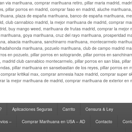
an via marihuana, comprar marihuana retiro, pillar maria madrid, mad
s, pillar porros en madrid, comprar faso en madrid, aluche marihuana,
rihuana, plaza de españa marihuana, banco de españa marihuana, metr
d, club cannabico madrid, la mejor marihuana de madrid, comprar mari
drid, buy mango weed, marihuana de frutas madrid, comprar la mejor
d marihuana, goya marihuana, cruz del rayo marihuana, prosperidad m
na, alsacia marihuana, sanchinarro marihuana, montecarmelo marihua
hadahonda marihuana, pozuelo marihuana, club de campo madrid mari
ros en pozuelo, pillar porros en sotogrande, pillar porros en sanchinar
madrid club cannabico montecarmelo, pillar porros en san blas, pillar p
cobendas, pillar marihuana en sansebastian de los reyes, pillar porros 
comprar kritikal max, comprar amnesia haze madrid, comprar super 
ar la mejor marihuana de madrid, comprar marihuana de exterior en 
?
Aplicaciones Seguras
Carrito
Censura & Ley
vios –
Comprar Marihuana en USA – AD
Contacto
Cont