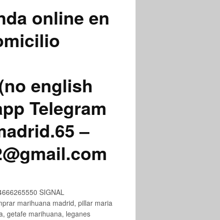
nda online en
micilio
(no english
app Telegram
adrid.65 –
72@gmail.com
+34666265550 SIGNAL
ar marihuana madrid, pillar maria
na, getafe marihuana, leganes