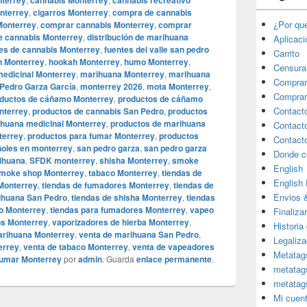
nterrey
cannabis Monterrey
cannabis recreativo
onterrey
,
cigarros Monterrey
,
compra de cannabis
¿Por qu
Monterrey
,
comprar cannabis Monterrey
,
comprar
e cannabis Monterrey
,
distribución de marihuana
Aplicac
res de cannabis Monterrey
,
fuentes del valle san pedro
Carrito
n Monterrey
,
hookah Monterrey
,
humo Monterrey
,
Censura
edicinal Monterrey
,
marihuana Monterrey
,
marihuana
Comprar
Pedro Garza García
,
monterrey 2026
,
mota Monterrey
,
Comprar
ductos de cáñamo Monterrey
,
productos de cáñamo
Contact
nterrey
,
productos de cannabis San Pedro
,
productos
ihuana medicinal Monterrey
,
productos de marihuana
Contact
terrey
,
productos para fumar Monterrey
,
productos
Contact
ñoles en monterrey
,
san pedro garza
,
san pedro garza
Donde c
ihuana
,
SFDK monterrey
,
shisha Monterrey
,
smoke
English
moke shop Monterrey
,
tabaco Monterrey
,
tiendas de
English
Monterrey
,
tiendas de fumadores Monterrey
,
tiendas de
Envios 
ihuana San Pedro
,
tiendas de shisha Monterrey
,
tiendas
o Monterrey
,
tiendas para fumadores Monterrey
,
vapeo
Finaliza
los Monterrey
,
vaporizadores de hierba Monterrey
,
Historia
arihuana Monterrey
,
venta de marihuana San Pedro
,
Legaliza
errey
,
venta de tabaco Monterrey
,
venta de vapeadores
Metatag
fumar Monterrey
por
admin
. Guarda
enlace permanente
.
metatag
metatag
Mi cuen