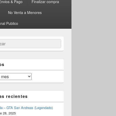
Envios & Pago
Finalizar compra
No Venta a Menores
nal Publico
ar
os
as recientes
da – GTA San Andreas (Legendado)
e 28, 2025