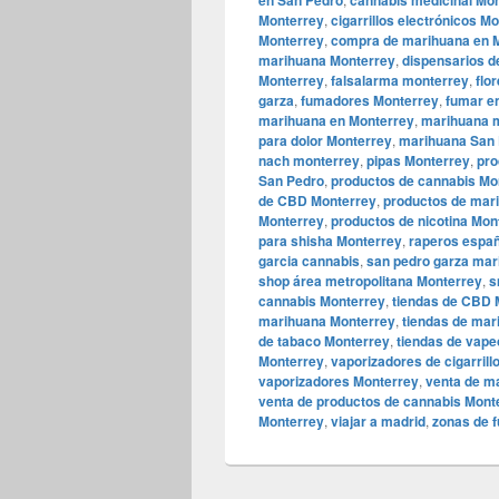
en San Pedro
cannabis medicinal Mo
Monterrey
,
cigarrillos electrónicos M
Monterrey
,
compra de marihuana en 
marihuana Monterrey
,
dispensarios d
Monterrey
,
falsalarma monterrey
,
flo
garza
,
fumadores Monterrey
,
fumar e
marihuana en Monterrey
,
marihuana m
para dolor Monterrey
,
marihuana San 
nach monterrey
,
pipas Monterrey
,
pro
San Pedro
,
productos de cannabis Mo
de CBD Monterrey
,
productos de mar
Monterrey
,
productos de nicotina Mon
para shisha Monterrey
,
raperos espa
garcia cannabis
,
san pedro garza mar
shop área metropolitana Monterrey
,
s
cannabis Monterrey
,
tiendas de CBD 
marihuana Monterrey
,
tiendas de mar
de tabaco Monterrey
,
tiendas de vape
Monterrey
,
vaporizadores de cigarril
vaporizadores Monterrey
,
venta de m
venta de productos de cannabis Mont
Monterrey
,
viajar a madrid
,
zonas de 