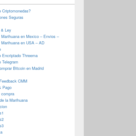
e Criptomonedas?
iones Seguras
 & Ley
 Marihuana en Mexico – Envios –
 Marihuana en USA – AD
o
o Encriptado Threema
o Telegram
omprar Bitcoin en Madrid
 Feedback CMM
& Pago
r compra
 de la Marihuana
cion
s1
s2
s3
ta