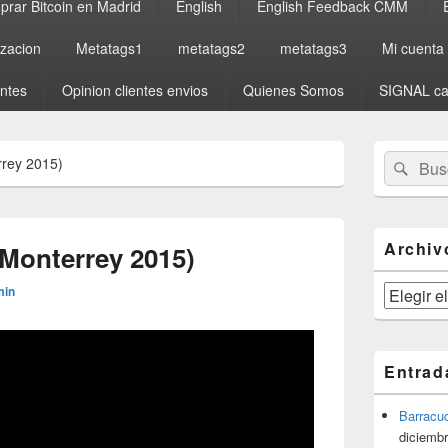
rar Bitcoin en Madrid
English
English Feedback CMM
izacion
Metatags1
metatags2
metatags3
Mi cuenta
entes
Opinion clientes envios
Quienes Somos
SIGNAL ca
El
Buscar
Busc
rrey 2015)
área
por:
de
widget
barra
lateral
Archiv
(Monterrey 2015)
primaria
min
Archivos
Entrad
Barracu
diciembr