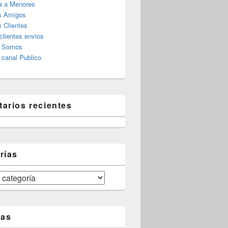
a a Menores
s Amigos
 Clientes
clientes envios
s Somos
canal Publico
arios recientes
rías
tas