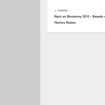
Navegación
de
Entrada
←
Anterior
entradas
Nach en Monterrey 2015 – Basado 
anterior:
Hechos Reales