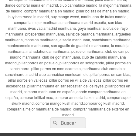
donde comprar maria en madrid, club cannabico madrid, la mejor marihuana
de madrid, comprar marihuana en madrid, pillar bolsas de maria en madrid,
buy best weed in madrid, buy mango weed, marihuana de frutas madrid,
comprar la mejor marihuana, marihuana madrid españa, san blas
marihuana, rivas vaciamadrid marihuana, goya marihuana, cruz del rayo
marihuana, prosperidad marihuana, sainz de baranda marihuana, arguelles
marihuana, moncloa marihuana, alsacia marihuana, sanchinarro marihuana,
montecarmelo marihuana, san agustin de guadalix marihuana, la moraleja
marihuana, mahadahonda marihuana, pozuelo marihuana, club de campo
madrid marihuana, club de golf marihuana, club de caballo marihuana
madrid, pillar porros en pozuelo, pillar porros en sotogrande, pillar porros en
sanchinarro, pillar porros en montecarmelo, marihuana club cannabico
sanchinarro, madrid club cannabico montecarmelo, pillar porros en san blas,
pillar porros en vallecas, pillar porros en villa de vallecas, pillar porros en
alcobendas, pillar marihuana en sansebastian de los reyes, pillar porros en
madrid, comprar marihuana en españa, donde comprar marihuana en
españa, comprar kritikal max, comprar amnesia haze madrid, comprar super
skunk madrid, comprar mango kush madrid,comprar og kush madrid,
comprar la mejor marihuana de madrid, comprar marihuana de exterior en
madrid
Buscar
Buscar
por: