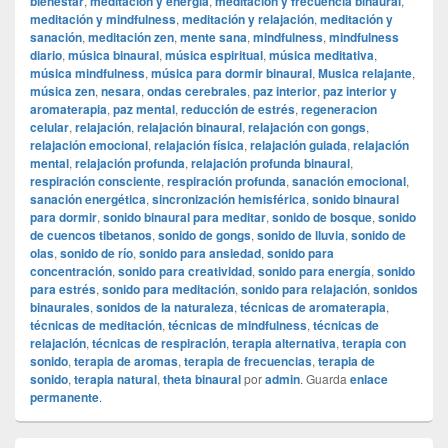
bienestar
,
meditación y energía
,
meditación y frecuencia binaural
,
meditación y mindfulness
,
meditación y relajación
,
meditación y
sanación
,
meditación zen
,
mente sana
,
mindfulness
,
mindfulness
diario
,
música binaural
,
música espiritual
,
música meditativa
,
música mindfulness
,
música para dormir binaural
,
Musica relajante
,
música zen
,
nesara
,
ondas cerebrales
,
paz interior
,
paz interior y
aromaterapia
,
paz mental
,
reducción de estrés
,
regeneracion
celular
,
relajación
,
relajación binaural
,
relajación con gongs
,
relajación emocional
,
relajación física
,
relajación guiada
,
relajación
mental
,
relajación profunda
,
relajación profunda binaural
,
respiración consciente
,
respiración profunda
,
sanación emocional
,
sanación energética
,
sincronización hemisférica
,
sonido binaural
para dormir
,
sonido binaural para meditar
,
sonido de bosque
,
sonido
de cuencos tibetanos
,
sonido de gongs
,
sonido de lluvia
,
sonido de
olas
,
sonido de río
,
sonido para ansiedad
,
sonido para
concentración
,
sonido para creatividad
,
sonido para energía
,
sonido
para estrés
,
sonido para meditación
,
sonido para relajación
,
sonidos
binaurales
,
sonidos de la naturaleza
,
técnicas de aromaterapia
,
técnicas de meditación
,
técnicas de mindfulness
,
técnicas de
relajación
,
técnicas de respiración
,
terapia alternativa
,
terapia con
sonido
,
terapia de aromas
,
terapia de frecuencias
,
terapia de
sonido
,
terapia natural
,
theta binaural
por
admin
. Guarda
enlace
permanente
.