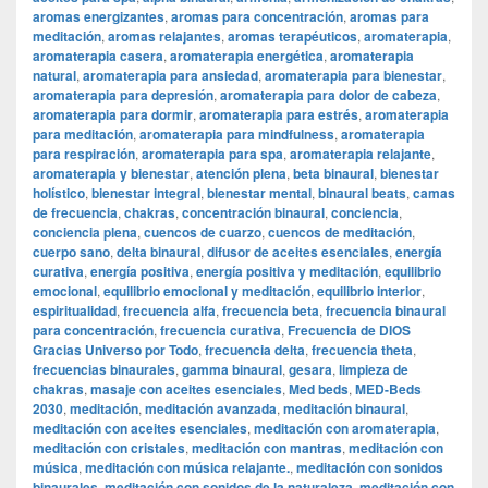
aromas energizantes
,
aromas para concentración
,
aromas para
meditación
,
aromas relajantes
,
aromas terapéuticos
,
aromaterapia
,
aromaterapia casera
,
aromaterapia energética
,
aromaterapia
natural
,
aromaterapia para ansiedad
,
aromaterapia para bienestar
,
aromaterapia para depresión
,
aromaterapia para dolor de cabeza
,
aromaterapia para dormir
,
aromaterapia para estrés
,
aromaterapia
para meditación
,
aromaterapia para mindfulness
,
aromaterapia
para respiración
,
aromaterapia para spa
,
aromaterapia relajante
,
aromaterapia y bienestar
,
atención plena
,
beta binaural
,
bienestar
holístico
,
bienestar integral
,
bienestar mental
,
binaural beats
,
camas
de frecuencia
,
chakras
,
concentración binaural
,
conciencia
,
conciencia plena
,
cuencos de cuarzo
,
cuencos de meditación
,
cuerpo sano
,
delta binaural
,
difusor de aceites esenciales
,
energía
curativa
,
energía positiva
,
energía positiva y meditación
,
equilibrio
emocional
,
equilibrio emocional y meditación
,
equilibrio interior
,
espiritualidad
,
frecuencia alfa
,
frecuencia beta
,
frecuencia binaural
para concentración
,
frecuencia curativa
,
Frecuencia de DIOS
Gracias Universo por Todo
,
frecuencia delta
,
frecuencia theta
,
frecuencias binaurales
,
gamma binaural
,
gesara
,
limpieza de
chakras
,
masaje con aceites esenciales
,
Med beds
,
MED-Beds
2030
,
meditación
,
meditación avanzada
,
meditación binaural
,
meditación con aceites esenciales
,
meditación con aromaterapia
,
meditación con cristales
,
meditación con mantras
,
meditación con
música
,
meditación con música relajante.
,
meditación con sonidos
binaurales
,
meditación con sonidos de la naturaleza
,
meditación con