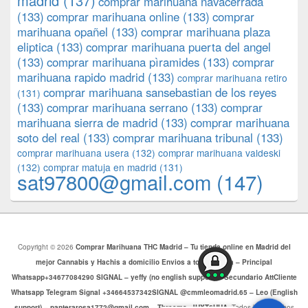
madrid
(137)
comprar marihuana navacerrada
(133)
comprar marihuana online
(133)
comprar
marihuana opañel
(133)
comprar marihuana plaza
eliptica
(133)
comprar marihuana puerta del angel
(133)
comprar marihuana pìramides
(133)
comprar
marihuana rapido madrid
(133)
comprar marihuana retiro
comprar marihuana sansebastian de los reyes
(131)
(133)
comprar marihuana serrano
(133)
comprar
marihuana sierra de madrid
(133)
comprar marihuana
soto del real
(133)
comprar marihuana tribunal
(133)
comprar marihuana usera
(132)
comprar marihuana valdeski
(132)
comprar matuja en madrid
(131)
sat97800@gmail.com
(147)
Copyright © 2026
Comprar Marihuana THC Madrid – Tu tienda online en Madrid del
mejor Cannabis y Hachis a domicilio Envios a toda Europa – Principal
Whatsapp+34677084290 SIGNAL – yeffy (no english support) – Secundario AttCliente
Whatsapp Telegram Signal +34664537342SIGNAL @cmmleomadrid.65 – Leo (English
support) – panterarosa1772@gmail.com – Threema: JHXT6HHA
. Todos los Derechos