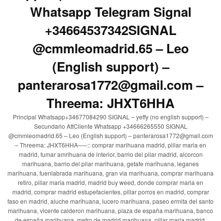
Whatsapp Telegram Signal
+34664537342SIGNAL
@cmmleomadrid.65 – Leo
(English support) –
panterarosa1772@gmail.com –
Threema: JHXT6HHA
Principal Whatsapp+34677084290 SIGNAL – yeffy (no english support) –
Secundario AttCliente Whatsapp +34666265550 SIGNAL
@cmmleomadrid.65 – Leo (English support) – panterarosa1772@gmail.com
– Threema: JHXT6HHA—–:: comprar marihuana madrid, pillar maria en
madrid, fumar amrihuana de interior, barrio del pilar madrid, alcorcon
marihuana, barrio del pilar marihuana, getafe marihuana, leganes
marihuana, fuenlabrada marihuana, gran via marihuana, comprar marihuana
retiro, pillar maria madrid, madrid buy weed, donde comprar maria en
madrid, comprar madrid estupefacientes, pillar porros en madrid, comprar
faso en madrid, aluche marihuana, lucero marihuana, paseo ermita del santo
marihuana, vicente calderon marihuana, plaza de españa marihuana, banco
de españa marihuana, metro de madrid marihuana, pillar maria madrid,