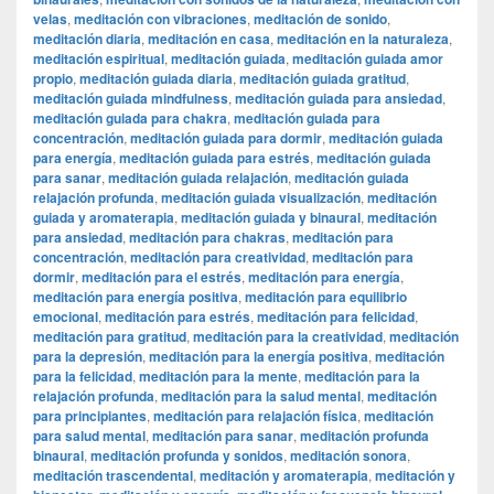
velas
,
meditación con vibraciones
,
meditación de sonido
,
meditación diaria
,
meditación en casa
,
meditación en la naturaleza
,
meditación espiritual
,
meditación guiada
,
meditación guiada amor
propio
,
meditación guiada diaria
,
meditación guiada gratitud
,
meditación guiada mindfulness
,
meditación guiada para ansiedad
,
meditación guiada para chakra
,
meditación guiada para
concentración
,
meditación guiada para dormir
,
meditación guiada
para energía
,
meditación guiada para estrés
,
meditación guiada
para sanar
,
meditación guiada relajación
,
meditación guiada
relajación profunda
,
meditación guiada visualización
,
meditación
guiada y aromaterapia
,
meditación guiada y binaural
,
meditación
para ansiedad
,
meditación para chakras
,
meditación para
concentración
,
meditación para creatividad
,
meditación para
dormir
,
meditación para el estrés
,
meditación para energía
,
meditación para energía positiva
,
meditación para equilibrio
emocional
,
meditación para estrés
,
meditación para felicidad
,
meditación para gratitud
,
meditación para la creatividad
,
meditación
para la depresión
,
meditación para la energía positiva
,
meditación
para la felicidad
,
meditación para la mente
,
meditación para la
relajación profunda
,
meditación para la salud mental
,
meditación
para principiantes
,
meditación para relajación física
,
meditación
para salud mental
,
meditación para sanar
,
meditación profunda
binaural
,
meditación profunda y sonidos
,
meditación sonora
,
meditación trascendental
,
meditación y aromaterapia
,
meditación y