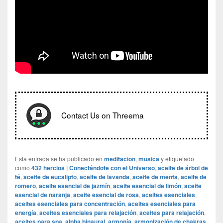
Contact Us on Threema
Esta entrada se ha publicado en
meditacion
,
musica
y etiquetado
como
432 hercios | Conectándote con el Universo
,
aceite de árbol de
té
,
aceite de eucalipto
,
aceite de lavanda
,
aceite de menta
,
aceite de
romero
,
aceite esencial de jazmín
,
aceite esencial de limón
,
aceite
esencial de naranja
,
aceite esencial de rosa
,
aceites esenciales
,
aceites esenciales para concentración
,
aceites esenciales para
energía
,
aceites esenciales para relajación
,
aceites para relajación
,
aceites para spa
,
alpha binaural
,
armonía
,
armonización de chakras
,