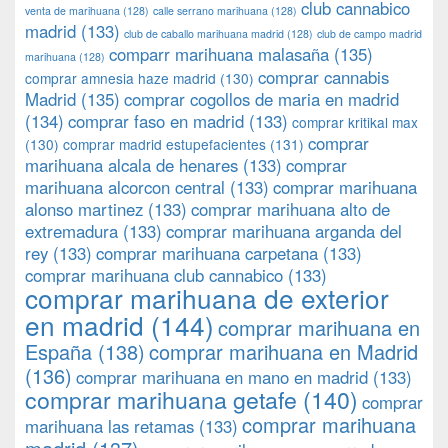
club cannabico
venta de marihuana
(128)
calle serrano marihuana
(128)
madrid
(133)
club de caballo marihuana madrid
(128)
club de campo madrid
comparr marihuana malasaña
(135)
marihuana
(128)
comprar cannabis
comprar amnesia haze madrid
(130)
Madrid
(135)
comprar cogollos de maria en madrid
(134)
comprar faso en madrid
(133)
comprar kritikal max
comprar
(130)
comprar madrid estupefacientes
(131)
marihuana alcala de henares
(133)
comprar
marihuana alcorcon central
(133)
comprar marihuana
alonso martinez
(133)
comprar marihuana alto de
extremadura
(133)
comprar marihuana arganda del
rey
(133)
comprar marihuana carpetana
(133)
comprar marihuana club cannabico
(133)
comprar marihuana de exterior
en madrid
(144)
comprar marihuana en
España
(138)
comprar marihuana en Madrid
(136)
comprar marihuana en mano en madrid
(133)
comprar marihuana getafe
(140)
comprar
comprar marihuana
marihuana las retamas
(133)