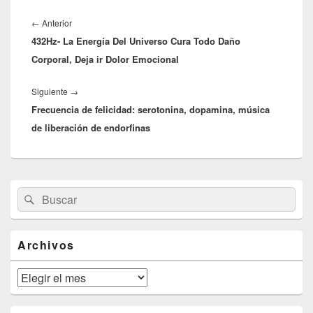
Navegación
de
Entrada
←
Anterior
entradas
432Hz- La Energía Del Universo Cura Todo Daño
anterior:
Corporal, Deja ir Dolor Emocional
Entrada
Siguiente
→
Frecuencia de felicidad: serotonina, dopamina, música
siguiente:
de liberación de endorfinas
El
Buscar
Buscar
área
por:
de
widget
barra
Archivos
lateral
primaria
Archivos