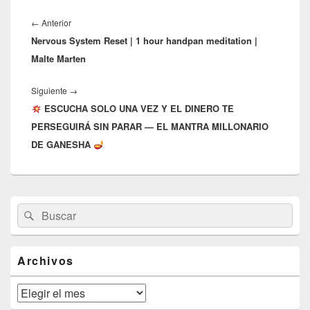
Navegación
de
Entrada
←
Anterior
entradas
Nervous System Reset | 1 hour handpan meditation |
anterior:
Malte Marten
Entrada
Siguiente
→
ESCUCHA SOLO UNA VEZ Y EL DINERO TE
siguiente:
PERSEGUIRÁ SIN PARAR — EL MANTRA MILLONARIO
DE GANESHA
El
Buscar
Buscar
área
por:
de
widget
barra
Archivos
lateral
primaria
Archivos