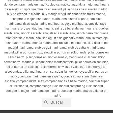
donde comprar maria en madrid, club cannabico madrid, la mejor marihuana
de madrid, comprar marihuana en madrid, pillar bolsas de maria en madrid,
buy best weed in madrid, buy mango weed, marihuana de frutas madrid,
comprar la mejor marihuana, marihuana madrid españa, san blas
marihuana, rivas vaciamadrid marihuana, goya marihuana, cruz del rayo
marihuana, prosperidad marihuana, sainz de baranda marihuana, arguelles
marihuana, moncloa marihuana, alsacia marihuana, sanchinarro marihuana,
montecarmelo marihuana, san agustin de guadalix marihuana, la moraleja
marihuana, mahadahonda marihuana, pozuelo marihuana, club de campo
madrid marihuana, club de golf marihuana, club de caballo marihuana
madrid, pillar porros en pozuelo, pillar porros en sotogrande, pillar porros en
sanchinarro, pillar porros en montecarmelo, marihuana club cannabico
sanchinarro, madrid club cannabico montecarmelo, pillar porros en san blas,
pillar porros en vallecas, pillar porros en villa de vallecas, pillar porros en
alcobendas, pillar marihuana en sansebastian de los reyes, pillar porros en
madrid, comprar marihuana en españa, donde comprar marihuana en
españa, comprar kritikal max, comprar amnesia haze madrid, comprar super
skunk madrid, comprar mango kush madrid,comprar og kush madrid,
comprar la mejor marihuana de madrid, comprar marihuana de exterior en
madrid
Buscar
Buscar
por: