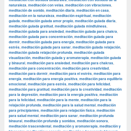
naturaleza
,
meditación con velas
,
meditación con vibraciones
,
meditación de sonido
,
meditación diaria
,
meditación en casa
,
meditación en la naturaleza
,
meditación espiritual
,
meditación
guiada
,
meditación guiada amor propio
,
meditación guiada diaria
,
meditación guiada gratitud
,
meditación guiada mindfulness
,
meditación guiada para ansiedad
,
meditación guiada para chakra
,
meditación guiada para concentración
,
meditación guiada para
dormir
,
meditación guiada para energía
,
meditación guiada para
estrés
,
meditación guiada para sanar
,
meditación guiada relajación
,
meditación guiada relajación profunda
,
meditación guiada
visualización
,
meditación guiada y aromaterapia
,
meditación guiada
y binaural
,
meditación para ansiedad
,
meditación para chakras
,
meditación para concentración
,
meditación para creatividad
,
meditación para dormir
,
meditación para el estrés
,
meditación para
energía
,
meditación para energía positiva
,
meditación para equilibrio
emocional
,
meditación para estrés
,
meditación para felicidad
,
meditación para gratitud
,
meditación para la creatividad
,
meditación
para la depresión
,
meditación para la energía positiva
,
meditación
para la felicidad
,
meditación para la mente
,
meditación para la
relajación profunda
,
meditación para la salud mental
,
meditación
para principiantes
,
meditación para relajación física
,
meditación
para salud mental
,
meditación para sanar
,
meditación profunda
binaural
,
meditación profunda y sonidos
,
meditación sonora
,
meditación trascendental
,
meditación y aromaterapia
,
meditación y