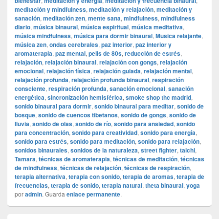
bienestar
,
meditación y energía
,
meditación y frecuencia binaural
,
meditación y mindfulness
,
meditación y relajación
,
meditación y
sanación
,
meditación zen
,
mente sana
,
mindfulness
,
mindfulness
diario
,
música binaural
,
música espiritual
,
música meditativa
,
música mindfulness
,
música para dormir binaural
,
Musica relajante
,
música zen
,
ondas cerebrales
,
paz interior
,
paz interior y
aromaterapia
,
paz mental
,
pelis de 80s
,
reducción de estrés
,
relajación
,
relajación binaural
,
relajación con gongs
,
relajación
emocional
,
relajación física
,
relajación guiada
,
relajación mental
,
relajación profunda
,
relajación profunda binaural
,
respiración
consciente
,
respiración profunda
,
sanación emocional
,
sanación
energética
,
sincronización hemisférica
,
smoke shop thc madrid
,
sonido binaural para dormir
,
sonido binaural para meditar
,
sonido de
bosque
,
sonido de cuencos tibetanos
,
sonido de gongs
,
sonido de
lluvia
,
sonido de olas
,
sonido de río
,
sonido para ansiedad
,
sonido
para concentración
,
sonido para creatividad
,
sonido para energía
,
sonido para estrés
,
sonido para meditación
,
sonido para relajación
,
sonidos binaurales
,
sonidos de la naturaleza
,
street fighter
,
taichi
,
Tamara
,
técnicas de aromaterapia
,
técnicas de meditación
,
técnicas
de mindfulness
,
técnicas de relajación
,
técnicas de respiración
,
terapia alternativa
,
terapia con sonido
,
terapia de aromas
,
terapia de
frecuencias
,
terapia de sonido
,
terapia natural
,
theta binaural
,
yoga
por
admin
. Guarda
enlace permanente
.