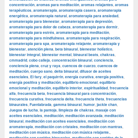
concentración
,
aromas para meditación
,
aromas relajantes
,
aromas
terapéuticos
,
aromaterapia
,
aromaterapia casera
,
aromaterapia
energética
,
aromaterapia natural
,
aromaterapia para ansiedad
,
aromaterapia para bienestar
,
aromaterapia para depresión
,
aromaterapia para dolor de cabeza
,
aromaterapia para dormir
,
aromaterapia para estrés
,
aromaterapia para meditación
,
aromaterapia para mindfulness
,
aromaterapia para respiración
,
aromaterapia para spa
,
aromaterapia relajante
,
aromaterapia y
bienestar
,
atención plena
,
beta binaural
,
bienestar holístico
,
bienestar integral
,
bienestar mental
,
binaural beats
,
chakras
,
cmmadrid
,
cobo calleja
,
concentración binaural
,
conciencia
,
conciencia plena
,
cruz y raya
,
cuencos de cuarzo
,
cuencos de
meditación
,
cuerpo sano
,
delta binaural
,
difusor de aceites
esenciales
,
El fary
,
el paquirrin
,
energía curativa
,
energía positiva
,
energía positiva y meditación
,
equilibrio emocional
,
equilibrio
emocional y meditación
,
equilibrio interior
,
espiritualidad
,
frecuencia
alfa
,
frecuencia beta
,
frecuencia binaural para concentración
,
frecuencia curativa
,
frecuencia delta
,
frecuencia theta
,
frecuencias
binaurales
,
Fuenlabrada
,
gamma binaural
,
humor
,
jackie chan
,
Juegos de lucha
,
la pantoja
,
limpieza de chakras
,
masaje con
aceites esenciales
,
meditación
,
meditación avanzada
,
meditación
binaural
,
meditación con aceites esenciales
,
meditación con
aromaterapia
,
meditación con cristales
,
meditación con mantras
,
meditación con música
,
meditación con música relajante.
,
meditación con sonidos binaurales
,
meditación con sonidos de la