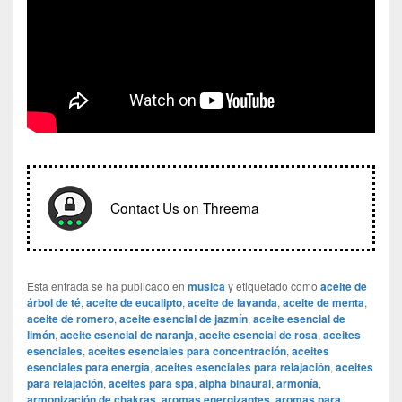
Contact Us on Threema
Esta entrada se ha publicado en
musica
y etiquetado como
aceite de
árbol de té
,
aceite de eucalipto
,
aceite de lavanda
,
aceite de menta
,
aceite de romero
,
aceite esencial de jazmín
,
aceite esencial de
limón
,
aceite esencial de naranja
,
aceite esencial de rosa
,
aceites
esenciales
,
aceites esenciales para concentración
,
aceites
esenciales para energía
,
aceites esenciales para relajación
,
aceites
para relajación
,
aceites para spa
,
alpha binaural
,
armonía
,
armonización de chakras
,
aromas energizantes
,
aromas para