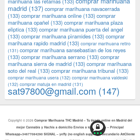
comprar marihuana
marihuana las retamas
(133)
madrid
(137)
comprar marihuana navacerrada
(133)
comprar marihuana online
(133)
comprar
marihuana opañel
(133)
comprar marihuana plaza
eliptica
(133)
comprar marihuana puerta del angel
(133)
comprar marihuana pìramides
(133)
comprar
marihuana rapido madrid
(133)
comprar marihuana retiro
comprar marihuana sansebastian de los reyes
(131)
(133)
comprar marihuana serrano
(133)
comprar
marihuana sierra de madrid
(133)
comprar marihuana
soto del real
(133)
comprar marihuana tribunal
(133)
comprar marihuana usera
(132)
comprar marihuana valdeski
(132)
comprar matuja en madrid
(131)
sat97800@gmail.com
(147)
Copyright © 2026
Comprar Marihuana THC Madrid – Tu tienda online en Madrid del
mejor Cannabis y Hachis a domicilio Envios a toda Europa – Principal
Whatsapp+34677084290 SIGNAL – yeffy (no english support) – Secundario AttCliente