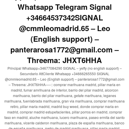
Whatsapp Telegram Signal
+34664537342SIGNAL
@cmmleomadrid.65 – Leo
(English support) –
panterarosa1772@gmail.com –
Threema: JHXT6HHA
Principal Whatsapp+34677084290 SIGNAL – yeffy (no english support) –
Secundario AttCliente Whatsapp +34666265550 SIGNAL
@cmmleomadrid.65 – Leo (English support) – panterarosa1772@gmail.com
– Threema: JHXT6HHA—–:: comprar marihuana madrid, pillar maria en
madrid, fumar amrihuana de interior, barrio del pilar madrid, alcorcon
marihuana, barrio del pilar marihuana, getafe marihuana, leganes
marihuana, fuenlabrada marihuana, gran via marihuana, comprar marihuana
retiro, pillar maria madrid, madrid buy weed, donde comprar maria en
madrid, comprar madrid estupefacientes, pillar porros en madrid, comprar
faso en madrid, aluche marihuana, lucero marihuana, paseo ermita del santo
marihuana, vicente calderon marihuana, plaza de españa marihuana, banco
de españa marihuana, metro de madrid marihuana, pillar maria madrid,