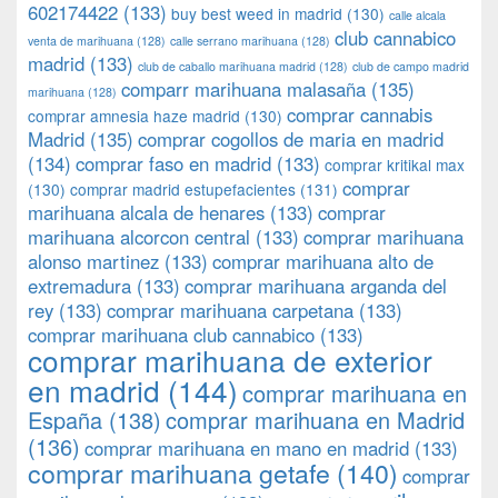
602174422
(133)
buy best weed in madrid
(130)
calle alcala
club cannabico
venta de marihuana
(128)
calle serrano marihuana
(128)
madrid
(133)
club de caballo marihuana madrid
(128)
club de campo madrid
comparr marihuana malasaña
(135)
marihuana
(128)
comprar cannabis
comprar amnesia haze madrid
(130)
Madrid
(135)
comprar cogollos de maria en madrid
(134)
comprar faso en madrid
(133)
comprar kritikal max
comprar
(130)
comprar madrid estupefacientes
(131)
marihuana alcala de henares
(133)
comprar
marihuana alcorcon central
(133)
comprar marihuana
alonso martinez
(133)
comprar marihuana alto de
extremadura
(133)
comprar marihuana arganda del
rey
(133)
comprar marihuana carpetana
(133)
comprar marihuana club cannabico
(133)
comprar marihuana de exterior
en madrid
(144)
comprar marihuana en
España
(138)
comprar marihuana en Madrid
(136)
comprar marihuana en mano en madrid
(133)
comprar marihuana getafe
(140)
comprar