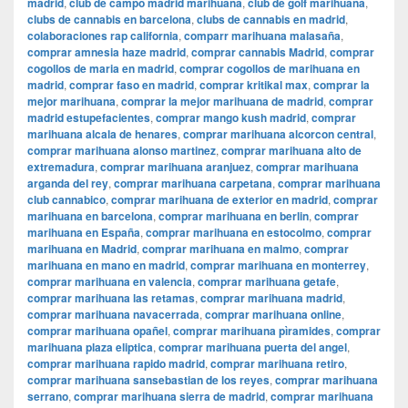
madrid
,
club de campo madrid marihuana
,
club de golf marihuana
,
clubs de cannabis en barcelona
,
clubs de cannabis en madrid
,
colaboraciones rap california
,
comparr marihuana malasaña
,
comprar amnesia haze madrid
,
comprar cannabis Madrid
,
comprar
cogollos de maria en madrid
,
comprar cogollos de marihuana en
madrid
,
comprar faso en madrid
,
comprar kritikal max
,
comprar la
mejor marihuana
,
comprar la mejor marihuana de madrid
,
comprar
madrid estupefacientes
,
comprar mango kush madrid
,
comprar
marihuana alcala de henares
,
comprar marihuana alcorcon central
,
comprar marihuana alonso martinez
,
comprar marihuana alto de
extremadura
,
comprar marihuana aranjuez
,
comprar marihuana
arganda del rey
,
comprar marihuana carpetana
,
comprar marihuana
club cannabico
,
comprar marihuana de exterior en madrid
,
comprar
marihuana en barcelona
,
comprar marihuana en berlin
,
comprar
marihuana en España
,
comprar marihuana en estocolmo
,
comprar
marihuana en Madrid
,
comprar marihuana en malmo
,
comprar
marihuana en mano en madrid
,
comprar marihuana en monterrey
,
comprar marihuana en valencia
,
comprar marihuana getafe
,
comprar marihuana las retamas
,
comprar marihuana madrid
,
comprar marihuana navacerrada
,
comprar marihuana online
,
comprar marihuana opañel
,
comprar marihuana pìramides
,
comprar
marihuana plaza eliptica
,
comprar marihuana puerta del angel
,
comprar marihuana rapido madrid
,
comprar marihuana retiro
,
comprar marihuana sansebastian de los reyes
,
comprar marihuana
serrano
,
comprar marihuana sierra de madrid
,
comprar marihuana