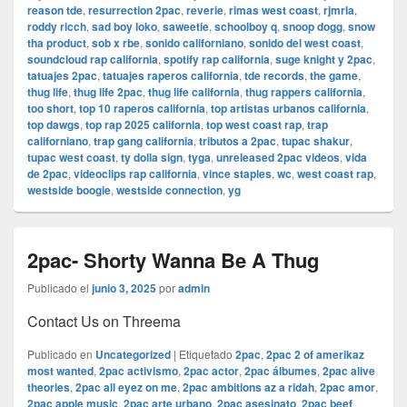
reason tde
,
resurrection 2pac
,
reverie
,
rimas west coast
,
rjmrla
,
roddy ricch
,
sad boy loko
,
saweetie
,
schoolboy q
,
snoop dogg
,
snow
tha product
,
sob x rbe
,
sonido californiano
,
sonido del west coast
,
soundcloud rap california
,
spotify rap california
,
suge knight y 2pac
,
tatuajes 2pac
,
tatuajes raperos california
,
tde records
,
the game
,
thug life
,
thug life 2pac
,
thug life california
,
thug rappers california
,
too short
,
top 10 raperos california
,
top artistas urbanos california
,
top dawgs
,
top rap 2025 california
,
top west coast rap
,
trap
californiano
,
trap gang california
,
tributos a 2pac
,
tupac shakur
,
tupac west coast
,
ty dolla sign
,
tyga
,
unreleased 2pac videos
,
vida
de 2pac
,
videoclips rap california
,
vince staples
,
wc
,
west coast rap
,
westside boogie
,
westside connection
,
yg
2pac- Shorty Wanna Be A Thug
Publicado el
junio 3, 2025
por
admin
Contact Us on Threema
Publicado en
Uncategorized
|
Etiquetado
2pac
,
2pac 2 of amerikaz
most wanted
,
2pac activismo
,
2pac actor
,
2pac álbumes
,
2pac alive
theories
,
2pac all eyez on me
,
2pac ambitions az a ridah
,
2pac amor
,
2pac apple music
,
2pac arte urbano
,
2pac asesinato
,
2pac beef