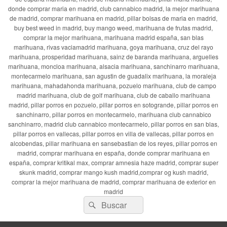
donde comprar maria en madrid, club cannabico madrid, la mejor marihuana
de madrid, comprar marihuana en madrid, pillar bolsas de maria en madrid,
buy best weed in madrid, buy mango weed, marihuana de frutas madrid,
comprar la mejor marihuana, marihuana madrid españa, san blas
marihuana, rivas vaciamadrid marihuana, goya marihuana, cruz del rayo
marihuana, prosperidad marihuana, sainz de baranda marihuana, arguelles
marihuana, moncloa marihuana, alsacia marihuana, sanchinarro marihuana,
montecarmelo marihuana, san agustin de guadalix marihuana, la moraleja
marihuana, mahadahonda marihuana, pozuelo marihuana, club de campo
madrid marihuana, club de golf marihuana, club de caballo marihuana
madrid, pillar porros en pozuelo, pillar porros en sotogrande, pillar porros en
sanchinarro, pillar porros en montecarmelo, marihuana club cannabico
sanchinarro, madrid club cannabico montecarmelo, pillar porros en san blas,
pillar porros en vallecas, pillar porros en villa de vallecas, pillar porros en
alcobendas, pillar marihuana en sansebastian de los reyes, pillar porros en
madrid, comprar marihuana en españa, donde comprar marihuana en
españa, comprar kritikal max, comprar amnesia haze madrid, comprar super
skunk madrid, comprar mango kush madrid,comprar og kush madrid,
comprar la mejor marihuana de madrid, comprar marihuana de exterior en
madrid
Buscar
Buscar
por: