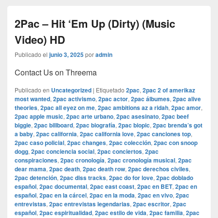
2Pac – Hit ‘Em Up (Dirty) (Music
Video) HD
Publicado el
junio 3, 2025
por
admin
Contact Us on Threema
Publicado en
Uncategorized
|
Etiquetado
2pac
,
2pac 2 of amerikaz
most wanted
,
2pac activismo
,
2pac actor
,
2pac álbumes
,
2pac alive
theories
,
2pac all eyez on me
,
2pac ambitions az a ridah
,
2pac amor
,
2pac apple music
,
2pac arte urbano
,
2pac asesinato
,
2pac beef
biggie
,
2pac billboard
,
2pac biografía
,
2pac biopic
,
2pac brenda’s got
a baby
,
2pac california
,
2pac california love
,
2pac canciones top
,
2pac caso policial
,
2pac changes
,
2pac colección
,
2pac con snoop
dogg
,
2pac conciencia social
,
2pac conciertos
,
2pac
conspiraciones
,
2pac cronología
,
2pac cronología musical
,
2pac
dear mama
,
2pac death
,
2pac death row
,
2pac derechos civiles
,
2pac detención
,
2pac diss tracks
,
2pac do for love
,
2pac doblado
español
,
2pac documental
,
2pac east coast
,
2pac en BET
,
2pac en
español
,
2pac en la cárcel
,
2pac en la moda
,
2pac en vivo
,
2pac
entrevistas
,
2pac entrevistas legendarias
,
2pac escritor
,
2pac
español
,
2pac espiritualidad
,
2pac estilo de vida
,
2pac familia
,
2pac