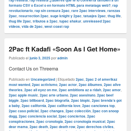
rap realista
rap realista ¿Quieres que te lo convierta también a un
formato CSV o Excel o en formato HTML para metatags web?
,
rap
revolucionario
,
rap sin censura 2pac
,
rare 2pac interviews
,
rarezas
2pac
,
resurrection 2pac
,
suge knight y 2pac
,
tatuajes 2pac
,
thug life
,
thug life 2pac
,
tributos a 2pac
,
tupac shakur
,
unreleased 2pac
videos
,
vida de 2pac
,
west coast rap
2Pac ft Kadafi «Soon As I Get Home»
Publicado el
junio 3, 2025
por
admin
Contact Us on Threema
Publicado en
Uncategorized
|
Etiquetado
2pac
,
2pac 2 of amerikaz
most wanted
,
2pac activismo
,
2pac actor
,
2pac álbumes
,
2pac alive
theories
,
2pac all eyez on me
,
2pac ambitions az a ridah
,
2pac amor
,
2pac apple music
,
2pac arte urbano
,
2pac asesinato
,
2pac beef
biggie
,
2pac billboard
,
2pac biografía
,
2pac biopic
,
2pac brenda’s got
a baby
,
2pac california
,
2pac california love
,
2pac canciones top
,
2pac caso policial
,
2pac changes
,
2pac colección
,
2pac con snoop
dogg
,
2pac conciencia social
,
2pac conciertos
,
2pac
conspiraciones
,
2pac cronología
,
2pac cronología musical
,
2pac
dear mama
,
2pac death
,
2pac death row
,
2pac derechos civiles
,