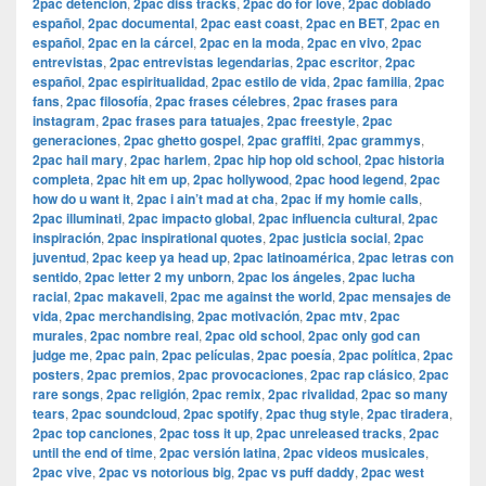
2pac detención
,
2pac diss tracks
,
2pac do for love
,
2pac doblado
español
,
2pac documental
,
2pac east coast
,
2pac en BET
,
2pac en
español
,
2pac en la cárcel
,
2pac en la moda
,
2pac en vivo
,
2pac
entrevistas
,
2pac entrevistas legendarias
,
2pac escritor
,
2pac
español
,
2pac espiritualidad
,
2pac estilo de vida
,
2pac familia
,
2pac
fans
,
2pac filosofía
,
2pac frases célebres
,
2pac frases para
instagram
,
2pac frases para tatuajes
,
2pac freestyle
,
2pac
generaciones
,
2pac ghetto gospel
,
2pac graffiti
,
2pac grammys
,
2pac hail mary
,
2pac harlem
,
2pac hip hop old school
,
2pac historia
completa
,
2pac hit em up
,
2pac hollywood
,
2pac hood legend
,
2pac
how do u want it
,
2pac i ain’t mad at cha
,
2pac if my homie calls
,
2pac illuminati
,
2pac impacto global
,
2pac influencia cultural
,
2pac
inspiración
,
2pac inspirational quotes
,
2pac justicia social
,
2pac
juventud
,
2pac keep ya head up
,
2pac latinoamérica
,
2pac letras con
sentido
,
2pac letter 2 my unborn
,
2pac los ángeles
,
2pac lucha
racial
,
2pac makaveli
,
2pac me against the world
,
2pac mensajes de
vida
,
2pac merchandising
,
2pac motivación
,
2pac mtv
,
2pac
murales
,
2pac nombre real
,
2pac old school
,
2pac only god can
judge me
,
2pac pain
,
2pac películas
,
2pac poesía
,
2pac política
,
2pac
posters
,
2pac premios
,
2pac provocaciones
,
2pac rap clásico
,
2pac
rare songs
,
2pac religión
,
2pac remix
,
2pac rivalidad
,
2pac so many
tears
,
2pac soundcloud
,
2pac spotify
,
2pac thug style
,
2pac tiradera
,
2pac top canciones
,
2pac toss it up
,
2pac unreleased tracks
,
2pac
until the end of time
,
2pac versión latina
,
2pac videos musicales
,
2pac vive
,
2pac vs notorious big
,
2pac vs puff daddy
,
2pac west