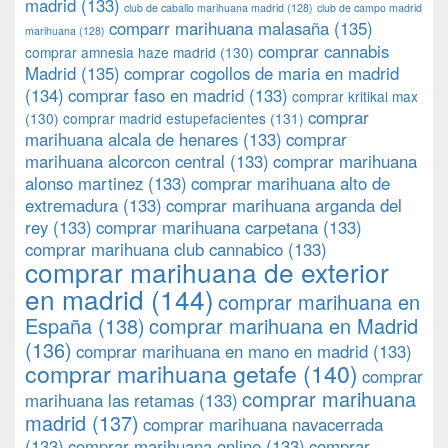
madrid
(133)
club de caballo marihuana madrid
(128)
club de campo madrid
comparr marihuana malasaña
(135)
marihuana
(128)
comprar cannabis
comprar amnesia haze madrid
(130)
Madrid
(135)
comprar cogollos de maria en madrid
(134)
comprar faso en madrid
(133)
comprar kritikal max
comprar
(130)
comprar madrid estupefacientes
(131)
marihuana alcala de henares
(133)
comprar
marihuana alcorcon central
(133)
comprar marihuana
alonso martinez
(133)
comprar marihuana alto de
extremadura
(133)
comprar marihuana arganda del
rey
(133)
comprar marihuana carpetana
(133)
comprar marihuana club cannabico
(133)
comprar marihuana de exterior
en madrid
(144)
comprar marihuana en
España
(138)
comprar marihuana en Madrid
(136)
comprar marihuana en mano en madrid
(133)
comprar marihuana getafe
(140)
comprar
comprar marihuana
marihuana las retamas
(133)
madrid
(137)
comprar marihuana navacerrada
(133)
comprar marihuana online
(133)
comprar