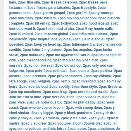
fans
,
2pac filosofía
,
2pac frases célebres
,
2pac frases para
instagram
,
2pac frases para tatuajes
,
2pac freestyle
,
2pac
generaciones
,
2pac ghetto gospel
,
2pac graffiti
,
2pac grammys
,
2pac hail mary
,
2pac harlem
,
2pac hip hop old school
,
2pac historia
completa
,
2pac hit em up
,
2pac hollywood
,
2pac hood legend
,
2pac
how do u want it
,
2pac i ain’t mad at cha
,
2pac if my homie calls
,
2pac illuminati
,
2pac impacto global
,
2pac influencia cultural
,
2pac
inspiración
,
2pac inspirational quotes
,
2pac justicia social
,
2pac
juventud
,
2pac keep ya head up
,
2pac latinoamérica
,
2pac letras con
sentido
,
2pac letter 2 my unborn
,
2pac los ángeles
,
2pac lucha
racial
,
2pac makaveli
,
2pac me against the world
,
2pac mensajes de
vida
,
2pac merchandising
,
2pac motivación
,
2pac mtv
,
2pac
murales
,
2pac nombre real
,
2pac old school
,
2pac only god can
judge me
,
2pac pain
,
2pac películas
,
2pac poesía
,
2pac política
,
2pac
posters
,
2pac premios
,
2pac provocaciones
,
2pac rap clásico
,
2pac
rare songs
,
2pac religión
,
2pac remix
,
2pac rivalidad
,
2pac so many
tears
,
2pac soundcloud
,
2pac spotify
,
2pac thug style
,
2pac tiradera
,
2pac top canciones
,
2pac toss it up
,
2pac unreleased tracks
,
2pac
until the end of time
,
2pac versión latina
,
2pac videos musicales
,
2pac vive
,
2pac vs notorious big
,
2pac vs puff daddy
,
2pac west
coast
,
2pac who do you believe in
,
2pac with snoop dogg
,
2pac y
afeni shakur
,
2pac y biggie
,
2pac y black panthers
,
2pac y dr dre
,
2pac y eazy-e
,
2pac y eminem
,
2pac y ice cube
,
2pac y jail
,
2pac y
madre
,
2pac y su crew
,
2pac youtube
,
álbum double disc 2pac
,
all
eyez on me película
,
análisis letras 2pac
,
autos 2pac
,
canciones de