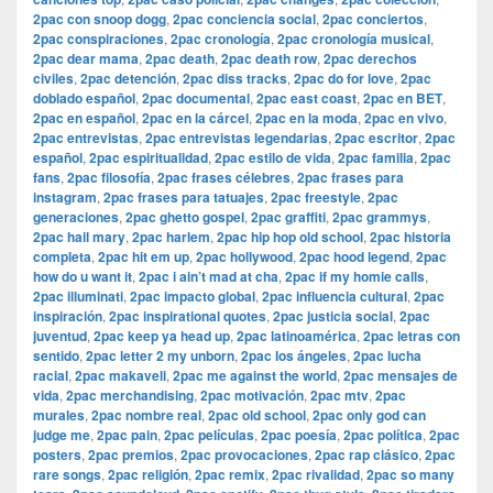
2pac con snoop dogg
,
2pac conciencia social
,
2pac conciertos
,
2pac conspiraciones
,
2pac cronología
,
2pac cronología musical
,
2pac dear mama
,
2pac death
,
2pac death row
,
2pac derechos
civiles
,
2pac detención
,
2pac diss tracks
,
2pac do for love
,
2pac
doblado español
,
2pac documental
,
2pac east coast
,
2pac en BET
,
2pac en español
,
2pac en la cárcel
,
2pac en la moda
,
2pac en vivo
,
2pac entrevistas
,
2pac entrevistas legendarias
,
2pac escritor
,
2pac
español
,
2pac espiritualidad
,
2pac estilo de vida
,
2pac familia
,
2pac
fans
,
2pac filosofía
,
2pac frases célebres
,
2pac frases para
instagram
,
2pac frases para tatuajes
,
2pac freestyle
,
2pac
generaciones
,
2pac ghetto gospel
,
2pac graffiti
,
2pac grammys
,
2pac hail mary
,
2pac harlem
,
2pac hip hop old school
,
2pac historia
completa
,
2pac hit em up
,
2pac hollywood
,
2pac hood legend
,
2pac
how do u want it
,
2pac i ain’t mad at cha
,
2pac if my homie calls
,
2pac illuminati
,
2pac impacto global
,
2pac influencia cultural
,
2pac
inspiración
,
2pac inspirational quotes
,
2pac justicia social
,
2pac
juventud
,
2pac keep ya head up
,
2pac latinoamérica
,
2pac letras con
sentido
,
2pac letter 2 my unborn
,
2pac los ángeles
,
2pac lucha
racial
,
2pac makaveli
,
2pac me against the world
,
2pac mensajes de
vida
,
2pac merchandising
,
2pac motivación
,
2pac mtv
,
2pac
murales
,
2pac nombre real
,
2pac old school
,
2pac only god can
judge me
,
2pac pain
,
2pac películas
,
2pac poesía
,
2pac política
,
2pac
posters
,
2pac premios
,
2pac provocaciones
,
2pac rap clásico
,
2pac
rare songs
,
2pac religión
,
2pac remix
,
2pac rivalidad
,
2pac so many