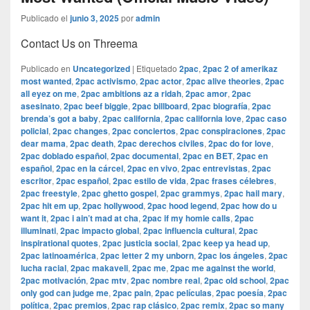
Publicado el
junio 3, 2025
por
admin
Contact Us on Threema
Publicado en
Uncategorized
|
Etiquetado
2pac
,
2pac 2 of amerikaz
most wanted
,
2pac activismo
,
2pac actor
,
2pac alive theories
,
2pac
all eyez on me
,
2pac ambitions az a ridah
,
2pac amor
,
2pac
asesinato
,
2pac beef biggie
,
2pac billboard
,
2pac biografía
,
2pac
brenda’s got a baby
,
2pac california
,
2pac california love
,
2pac caso
policial
,
2pac changes
,
2pac conciertos
,
2pac conspiraciones
,
2pac
dear mama
,
2pac death
,
2pac derechos civiles
,
2pac do for love
,
2pac doblado español
,
2pac documental
,
2pac en BET
,
2pac en
español
,
2pac en la cárcel
,
2pac en vivo
,
2pac entrevistas
,
2pac
escritor
,
2pac español
,
2pac estilo de vida
,
2pac frases célebres
,
2pac freestyle
,
2pac ghetto gospel
,
2pac grammys
,
2pac hail mary
,
2pac hit em up
,
2pac hollywood
,
2pac hood legend
,
2pac how do u
want it
,
2pac i ain’t mad at cha
,
2pac if my homie calls
,
2pac
illuminati
,
2pac impacto global
,
2pac influencia cultural
,
2pac
inspirational quotes
,
2pac justicia social
,
2pac keep ya head up
,
2pac latinoamérica
,
2pac letter 2 my unborn
,
2pac los ángeles
,
2pac
lucha racial
,
2pac makaveli
,
2pac me
,
2pac me against the world
,
2pac motivación
,
2pac mtv
,
2pac nombre real
,
2pac old school
,
2pac
only god can judge me
,
2pac pain
,
2pac películas
,
2pac poesía
,
2pac
política
,
2pac premios
,
2pac rap clásico
,
2pac remix
,
2pac so many