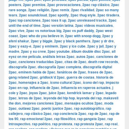
posters
,
2pac premios
,
2pac provocaciones
,
2pac rap clásico
,
2pac
rare songs
,
2pac religión
,
2pac remix
,
2pac rivalidad
,
2pac so many
tears
,
2pac soundcloud
,
2pac spotify
,
2pac thug style
,
2pac tiradera
,
2pac top canciones
,
2pac toss it up
,
2pac unreleased tracks
,
2pac
until the end of time
,
2pac versión latina
,
2pac videos musicales
,
2pac vive
,
2pac vs notorious big
,
2pac vs puff daddy
,
2pac west
coast
,
2pac who do you believe in
,
2pac with snoop dogg
,
2pac y
afeni shakur
,
2pac y biggie
,
2pac y black panthers
,
2pac y dr dre
,
2pac y eazy-e
,
2pac y eminem
,
2pac y ice cube
,
2pac y jail
,
2pac y
madre
,
2pac y su crew
,
2pac youtube
,
álbum double disc 2pac
,
all
eyez on me película
,
análisis letras 2pac
,
autos 2pac
,
canciones de
2pac
,
canciones traducidas 2pac
,
citas de 2pac
,
death row records
,
discografía 2pac
,
discografía 2pac completa
,
discografía digital
2pac
,
eminem habla de 2pac
,
fanáticos de 2pac
,
frases de 2pac
,
gang related 2pac
,
gridlock’d 2pac
,
guerra de costas
,
historia de
2pac
,
homenajes a 2pac
,
ícono cultural 2pac
,
ícono del rap
,
impacto
2pac en rap
,
influencia de 2pac
,
influencia en raperos actuales
,
j
cole y 2pac
,
joyas 2pac
,
juice 2pac
,
kendrick lamar y 2pac
,
legado
2pac
,
letras de 2pac
,
leyenda del hip hop
,
leyenda del rap
,
makaveli
the don
,
mejores canciones 2pac
,
mensajes ocultos 2pac
,
moda
2pac
,
outlawz 2pac
,
poetic justice 2pac
,
rap autobiográfico
,
rap
callejero
,
rap clásico 2pac
,
rap conciencia 2pac
,
rap de 2pac
,
rap de
los 90
,
rap emocional 2pac
,
rap filosófico
,
rap gangsta 2pac
,
rap
introspectivo
,
rap poético
,
rap protesta
,
rap protesta 2pac
,
rap real
,
,