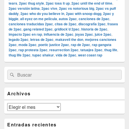
tears
,
2pac thug style
,
2pac toss it up
,
2pac until the end of time
,
2pac versión latina
,
2pac vive
,
2pac vs notorious big
,
2pac vs puff
daddy
,
2pac who do you believe in
,
2pac with snoop dogg
,
2pac y
biggie
,
all eyez on me película
,
autos 2pac
,
canciones de 2pac
,
canciones traducidas 2pac
,
citas de 2pac
,
discografía 2pac
,
frases
de 2pac
,
gang related 2pac
,
gridlock’d 2pac
,
historia de 2pac
,
impacto 2pac en rap
,
influencia de 2pac
,
joyas 2pac
,
juice 2pac
,
legado 2pac
,
letras de 2pac
,
makaveli the don
,
mejores canciones
2pac
,
moda 2pac
,
poetic justice 2pac
,
rap de 2pac
,
rap gangsta
2pac
,
rap protesta 2pac
,
resurrection 2pac
,
tatuajes 2pac
,
thug life
,
thug life 2pac
,
tupac shakur
,
vida de 2pac
,
west coast rap
El
Buscar
Buscar
área
por:
de
widget
barra
Archivos
lateral
primaria
Archivos
Entradas recientes