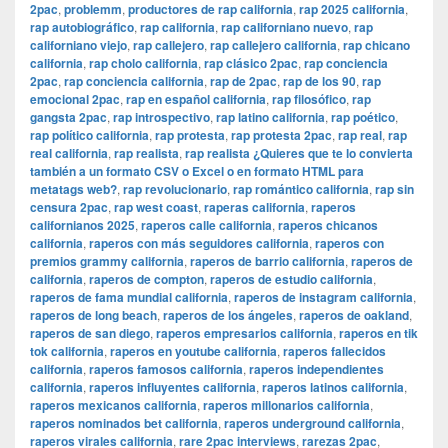
2pac
,
problemm
,
productores de rap california
,
rap 2025 california
,
rap autobiográfico
,
rap california
,
rap californiano nuevo
,
rap
californiano viejo
,
rap callejero
,
rap callejero california
,
rap chicano
california
,
rap cholo california
,
rap clásico 2pac
,
rap conciencia
2pac
,
rap conciencia california
,
rap de 2pac
,
rap de los 90
,
rap
emocional 2pac
,
rap en español california
,
rap filosófico
,
rap
gangsta 2pac
,
rap introspectivo
,
rap latino california
,
rap poético
,
rap político california
,
rap protesta
,
rap protesta 2pac
,
rap real
,
rap
real california
,
rap realista
,
rap realista ¿Quieres que te lo convierta
también a un formato CSV o Excel o en formato HTML para
metatags web?
,
rap revolucionario
,
rap romántico california
,
rap sin
censura 2pac
,
rap west coast
,
raperas california
,
raperos
californianos 2025
,
raperos calle california
,
raperos chicanos
california
,
raperos con más seguidores california
,
raperos con
premios grammy california
,
raperos de barrio california
,
raperos de
california
,
raperos de compton
,
raperos de estudio california
,
raperos de fama mundial california
,
raperos de instagram california
,
raperos de long beach
,
raperos de los ángeles
,
raperos de oakland
,
raperos de san diego
,
raperos empresarios california
,
raperos en tik
tok california
,
raperos en youtube california
,
raperos fallecidos
california
,
raperos famosos california
,
raperos independientes
california
,
raperos influyentes california
,
raperos latinos california
,
raperos mexicanos california
,
raperos millonarios california
,
raperos nominados bet california
,
raperos underground california
,
raperos virales california
,
rare 2pac interviews
,
rarezas 2pac
,