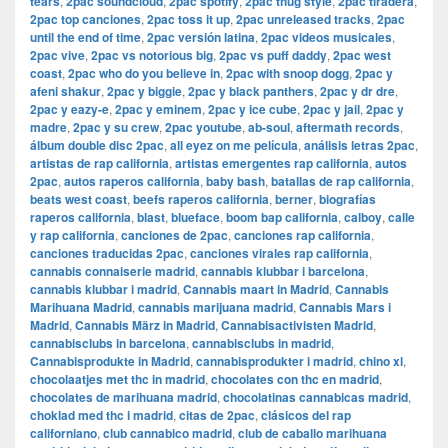
tears
,
2pac soundcloud
,
2pac spotify
,
2pac thug style
,
2pac tiradera
,
2pac top canciones
,
2pac toss it up
,
2pac unreleased tracks
,
2pac
until the end of time
,
2pac versión latina
,
2pac videos musicales
,
2pac vive
,
2pac vs notorious big
,
2pac vs puff daddy
,
2pac west
coast
,
2pac who do you believe in
,
2pac with snoop dogg
,
2pac y
afeni shakur
,
2pac y biggie
,
2pac y black panthers
,
2pac y dr dre
,
2pac y eazy-e
,
2pac y eminem
,
2pac y ice cube
,
2pac y jail
,
2pac y
madre
,
2pac y su crew
,
2pac youtube
,
ab-soul
,
aftermath records
,
álbum double disc 2pac
,
all eyez on me película
,
análisis letras 2pac
,
artistas de rap california
,
artistas emergentes rap california
,
autos
2pac
,
autos raperos california
,
baby bash
,
batallas de rap california
,
beats west coast
,
beefs raperos california
,
berner
,
biografías
raperos california
,
blast
,
blueface
,
boom bap california
,
calboy
,
calle
y rap california
,
canciones de 2pac
,
canciones rap california
,
canciones traducidas 2pac
,
canciones virales rap california
,
cannabis connaiserie madrid
,
cannabis klubbar i barcelona
,
cannabis klubbar i madrid
,
Cannabis maart in Madrid
,
Cannabis
Marihuana Madrid
,
cannabis marijuana madrid
,
Cannabis Mars i
Madrid
,
Cannabis März in Madrid
,
Cannabisactivisten Madrid
,
cannabisclubs in barcelona
,
cannabisclubs in madrid
,
Cannabisprodukte in Madrid
,
cannabisprodukter i madrid
,
chino xl
,
chocolaatjes met thc in madrid
,
chocolates con thc en madrid
,
chocolates de marihuana madrid
,
chocolatinas cannabicas madrid
,
choklad med thc i madrid
,
citas de 2pac
,
clásicos del rap
californiano
,
club cannabico madrid
,
club de caballo marihuana