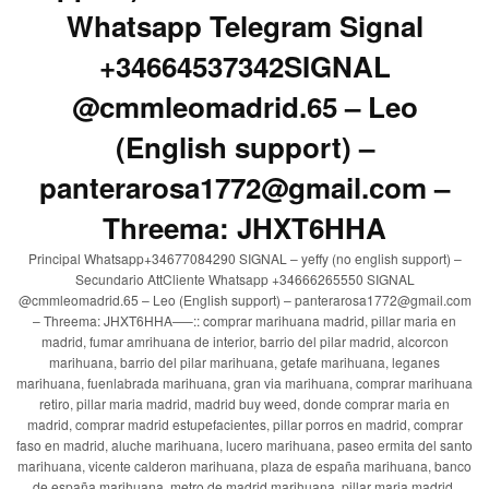
Whatsapp Telegram Signal
+34664537342SIGNAL
@cmmleomadrid.65 – Leo
(English support) –
panterarosa1772@gmail.com –
Threema: JHXT6HHA
Principal Whatsapp+34677084290 SIGNAL – yeffy (no english support) –
Secundario AttCliente Whatsapp +34666265550 SIGNAL
@cmmleomadrid.65 – Leo (English support) – panterarosa1772@gmail.com
– Threema: JHXT6HHA—–:: comprar marihuana madrid, pillar maria en
madrid, fumar amrihuana de interior, barrio del pilar madrid, alcorcon
marihuana, barrio del pilar marihuana, getafe marihuana, leganes
marihuana, fuenlabrada marihuana, gran via marihuana, comprar marihuana
retiro, pillar maria madrid, madrid buy weed, donde comprar maria en
madrid, comprar madrid estupefacientes, pillar porros en madrid, comprar
faso en madrid, aluche marihuana, lucero marihuana, paseo ermita del santo
marihuana, vicente calderon marihuana, plaza de españa marihuana, banco
de españa marihuana, metro de madrid marihuana, pillar maria madrid,