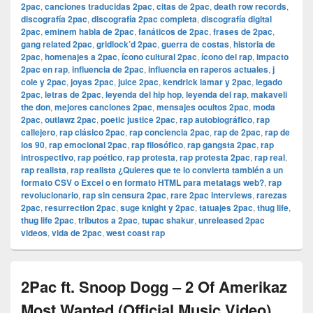
2pac
,
canciones traducidas 2pac
,
citas de 2pac
,
death row records
,
discografía 2pac
,
discografía 2pac completa
,
discografía digital
2pac
,
eminem habla de 2pac
,
fanáticos de 2pac
,
frases de 2pac
,
gang related 2pac
,
gridlock’d 2pac
,
guerra de costas
,
historia de
2pac
,
homenajes a 2pac
,
ícono cultural 2pac
,
ícono del rap
,
impacto
2pac en rap
,
influencia de 2pac
,
influencia en raperos actuales
,
j
cole y 2pac
,
joyas 2pac
,
juice 2pac
,
kendrick lamar y 2pac
,
legado
2pac
,
letras de 2pac
,
leyenda del hip hop
,
leyenda del rap
,
makaveli
the don
,
mejores canciones 2pac
,
mensajes ocultos 2pac
,
moda
2pac
,
outlawz 2pac
,
poetic justice 2pac
,
rap autobiográfico
,
rap
callejero
,
rap clásico 2pac
,
rap conciencia 2pac
,
rap de 2pac
,
rap de
los 90
,
rap emocional 2pac
,
rap filosófico
,
rap gangsta 2pac
,
rap
introspectivo
,
rap poético
,
rap protesta
,
rap protesta 2pac
,
rap real
,
rap realista
,
rap realista ¿Quieres que te lo convierta también a un
formato CSV o Excel o en formato HTML para metatags web?
,
rap
revolucionario
,
rap sin censura 2pac
,
rare 2pac interviews
,
rarezas
2pac
,
resurrection 2pac
,
suge knight y 2pac
,
tatuajes 2pac
,
thug life
,
thug life 2pac
,
tributos a 2pac
,
tupac shakur
,
unreleased 2pac
videos
,
vida de 2pac
,
west coast rap
2Pac ft. Snoop Dogg – 2 Of Amerikaz
Most Wanted (Official Music Video)