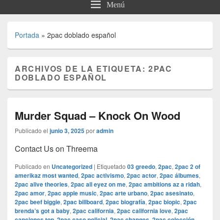
Menú
Portada
»
2pac doblado español
ARCHIVOS DE LA ETIQUETA:
2PAC
DOBLADO ESPAÑOL
Murder Squad – Knock On Wood
Publicado el
junio 3, 2025
por
admin
Contact Us on Threema
Publicado en
Uncategorized
|
Etiquetado
03 greedo
,
2pac
,
2pac 2 of
amerikaz most wanted
,
2pac activismo
,
2pac actor
,
2pac álbumes
,
2pac alive theories
,
2pac all eyez on me
,
2pac ambitions az a ridah
,
2pac amor
,
2pac apple music
,
2pac arte urbano
,
2pac asesinato
,
2pac beef biggie
,
2pac billboard
,
2pac biografía
,
2pac biopic
,
2pac
brenda’s got a baby
,
2pac california
,
2pac california love
,
2pac
canciones top
,
2pac caso policial
,
2pac changes
,
2pac colección
,