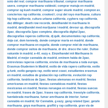
soto del real
,
comprar marihuana tribunal
,
comprar marihuana
usera
,
comprar marihuana valdeski
,
comprar matuja en madrid
,
comprar og kush madrid
,
comprar super skunk madrid
,
compton av
,
conciertos rap california
,
crooked i
,
cruz del rayo marihuana
,
cultura
hip hop california
,
cultura urbana california
,
cyphers rap california
,
daz dillinger
,
death row records
,
detailhandel in marihuana in
madrid
,
detaljhandel med marijuana i madrid
,
devour up
,
discografía
2pac
,
discografía 2pac completa
,
discografía digital 2pac
,
discografías raperos california
,
dj quik
,
documentales rap california
,
doja cat
,
dom kennedy
,
donde comprar maria en madrid
,
donde
comprar marihuana en españa
,
donde comprar miel de marihuana
,
donde comprar ositos de marihuana
,
dr dre
,
draco the ruler
,
Duitse
vakantie in madrid
,
e-40
,
eazy e
,
Einzelhandel mit Marihuana in
Madrid
,
el mejor cannabis de madrid
,
eminem habla de 2pac
,
entrevistas raperos california
,
envios de marihuana a toda europa
,
Erasmus-Studenten in Madrid
,
estilo de vida rapero california
,
estilo
g-funk
,
estilo gangsta rap
,
estilo west coast
,
estudiantes erasmus
en madrid
,
estudios de grabación rap california
,
evolución rap
california
,
fanáticos de 2pac
,
fiestas alemanas en madrid
,
fiestas
americanas en madrid
,
fiestas cannabicas madrid
,
fiestas
mexicanas en madrid
,
fiestas noruegas en madrid
,
fiestas suecas
en madrid
,
frases de 2pac
,
frases rap california
,
freestyle california
,
fuenlabrada marihuana
,
fumar amrihuana de interior
,
fumar
cannabis en madrid
,
für Cannabis
,
g eazy
,
gang related 2pac
,
getafe
marihuana
,
goya marihuana
,
graffiti y rap california
,
gran via de