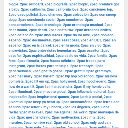
biggie
,
2pac billboard
,
2pac biografía
,
2pac biopic
,
2pac brenda’s got
a baby
,
2pac california
,
2pac california love
,
2pac canciones top
,
2pac caso policial
,
2pac changes
,
2pac colección
,
2pac con snoop
dogg
,
2pac conciencia social
,
2pac conciertos
,
2pac
conspiraciones
,
2pac cronología
,
2pac cronología musical
,
2pac
dear mama
,
2pac death
,
2pac death row
,
2pac derechos civiles
,
2pac detención
,
2pac diss tracks
,
2pac do for love
,
2pac doblado
español
,
2pac documental
,
2pac east coast
,
2pac en BET
,
2pac en
español
,
2pac en la cárcel
,
2pac en la moda
,
2pac en vivo
,
2pac
entrevistas
,
2pac entrevistas legendarias
,
2pac escritor
,
2pac
español
,
2pac espiritualidad
,
2pac estilo de vida
,
2pac familia
,
2pac
fans
,
2pac filosofía
,
2pac frases célebres
,
2pac frases para
instagram
,
2pac frases para tatuajes
,
2pac freestyle
,
2pac
generaciones
,
2pac ghetto gospel
,
2pac graffiti
,
2pac grammys
,
2pac hail mary
,
2pac harlem
,
2pac hip hop old school
,
2pac historia
completa
,
2pac hit em up
,
2pac hollywood
,
2pac hood legend
,
2pac
how do u want it
,
2pac i ain’t mad at cha
,
2pac if my homie calls
,
2pac illuminati
,
2pac impacto global
,
2pac influencia cultural
,
2pac
inspiración
,
2pac inspirational quotes
,
2pac justicia social
,
2pac
juventud
,
2pac keep ya head up
,
2pac latinoamérica
,
2pac letras con
sentido
,
2pac letter 2 my unborn
,
2pac los ángeles
,
2pac lucha
racial
,
2pac makaveli
,
2pac me against the world
,
2pac mensajes de
vida
,
2pac merchandising
,
2pac motivación
,
2pac mtv
,
2pac
murales
,
2pac nombre real
,
2pac old school
,
2pac only god can
judge me
,
2pac pain
,
2pac películas
,
2pac poesía
,
2pac política
,
2pac