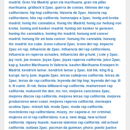
madrid
,
​​Gran Via Madrid
,
gran via marihuana
,
gran via pillar
marihuana
,
gridlock’d 2pac
,
guerra de costas
,
himnos del rap
californiano
,
hip hop california
,
historia de 2pac
,
historia rap
californiano
,
hits rap california
,
homenajes a 2pac
,
honig anti krebs
madrid
,
honig thc cannabica
,
Honig thc Madrid
,
honig zur heilung von
krebs
,
honing anti kanker madrid
,
honing om kanker te genezen
,
honing thc cannabica
,
honing thc madrid
,
honung anti cancer
madrid
,
honung för att bota cancer
,
honung thc cannabis
,
honung
thc madrid
,
ice cube
,
ícono cultural 2pac
,
ícono del rap
,
impacto
2pac en rap
,
influencia de 2pac
,
influencia del rap californiano
,
influencia en raperos actuales
,
influencias del g-funk
,
j cole y 2pac
,
jay rock
,
joe moses
,
joyas 2pac
,
joyas raperos california
,
juice 2pac
,
kap g
,
kaufen Marihuana in Valencia
,
kaufen Marihuana Knospen in
Madrid
,
kendrick lamar
,
kendrick lamar y 2pac
,
kid ink
,
king lil g
,
kurupt
,
larry june
,
legado 2pac
,
letras callejeras california
,
letras de
2pac
,
letras de rap california
,
leyenda del hip hop
,
leyenda del rap
,
lil
b
,
lil cuete
,
lil rob
,
listas billboard rap california
,
mainstream rap
california
,
makaveli the don
,
mc ren
,
mejores canciones 2pac
,
mejores discos rap california
,
mejores letras rap california
,
mejores
productores west coast
,
mejores raperos california
,
mensajes
ocultos 2pac
,
mistah fab
,
moda 2pac
,
moda rap california
,
movimiento rap californiano
,
mozzy
,
mr capone-e
,
mr criminal
,
mujeres en el rap californiano
,
n.w.a
,
nate dogg
,
new school
california
,
nipsey hussle
,
nuevos talentos rap california
,
old school
california
,
outlawz 2pac
,
pacman da gunman
,
phora
,
poetic justice