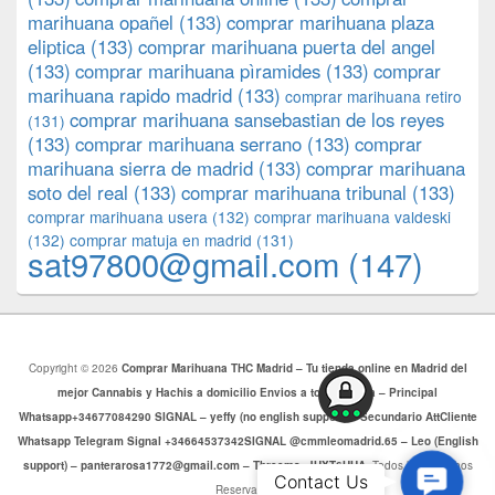
marihuana opañel
(133)
comprar marihuana plaza
eliptica
(133)
comprar marihuana puerta del angel
(133)
comprar marihuana pìramides
(133)
comprar
marihuana rapido madrid
(133)
comprar marihuana retiro
comprar marihuana sansebastian de los reyes
(131)
(133)
comprar marihuana serrano
(133)
comprar
marihuana sierra de madrid
(133)
comprar marihuana
soto del real
(133)
comprar marihuana tribunal
(133)
comprar marihuana usera
(132)
comprar marihuana valdeski
(132)
comprar matuja en madrid
(131)
sat97800@gmail.com
(147)
Copyright © 2026
Comprar Marihuana THC Madrid – Tu tienda online en Madrid del
mejor Cannabis y Hachis a domicilio Envios a toda Europa – Principal
Whatsapp+34677084290 SIGNAL – yeffy (no english support) – Secundario AttCliente
Whatsapp Telegram Signal +34664537342SIGNAL @cmmleomadrid.65 – Leo (English
support) – panterarosa1772@gmail.com – Threema: JHXT6HHA
. Todos los Derechos
Contac
Contact Us
Reservados.