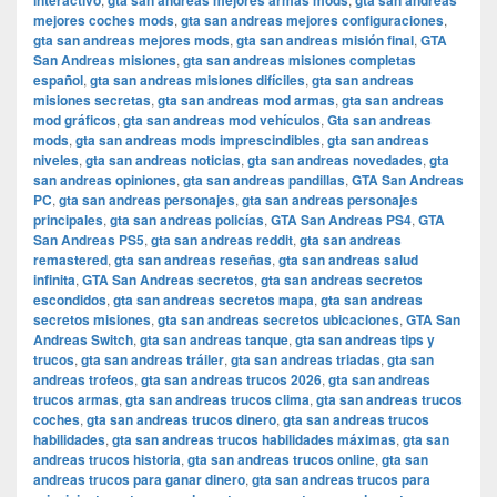
interactivo
gta san andreas mejores armas mods
gta san andreas
mejores coches mods
,
gta san andreas mejores configuraciones
,
gta san andreas mejores mods
,
gta san andreas misión final
,
GTA
San Andreas misiones
,
gta san andreas misiones completas
español
,
gta san andreas misiones difíciles
,
gta san andreas
misiones secretas
,
gta san andreas mod armas
,
gta san andreas
mod gráficos
,
gta san andreas mod vehículos
,
Gta san andreas
mods
,
gta san andreas mods imprescindibles
,
gta san andreas
niveles
,
gta san andreas noticias
,
gta san andreas novedades
,
gta
san andreas opiniones
,
gta san andreas pandillas
,
GTA San Andreas
PC
,
gta san andreas personajes
,
gta san andreas personajes
principales
,
gta san andreas policías
,
GTA San Andreas PS4
,
GTA
San Andreas PS5
,
gta san andreas reddit
,
gta san andreas
remastered
,
gta san andreas reseñas
,
gta san andreas salud
infinita
,
GTA San Andreas secretos
,
gta san andreas secretos
escondidos
,
gta san andreas secretos mapa
,
gta san andreas
secretos misiones
,
gta san andreas secretos ubicaciones
,
GTA San
Andreas Switch
,
gta san andreas tanque
,
gta san andreas tips y
trucos
,
gta san andreas tráiler
,
gta san andreas triadas
,
gta san
andreas trofeos
,
gta san andreas trucos 2026
,
gta san andreas
trucos armas
,
gta san andreas trucos clima
,
gta san andreas trucos
coches
,
gta san andreas trucos dinero
,
gta san andreas trucos
habilidades
,
gta san andreas trucos habilidades máximas
,
gta san
andreas trucos historia
,
gta san andreas trucos online
,
gta san
andreas trucos para ganar dinero
,
gta san andreas trucos para