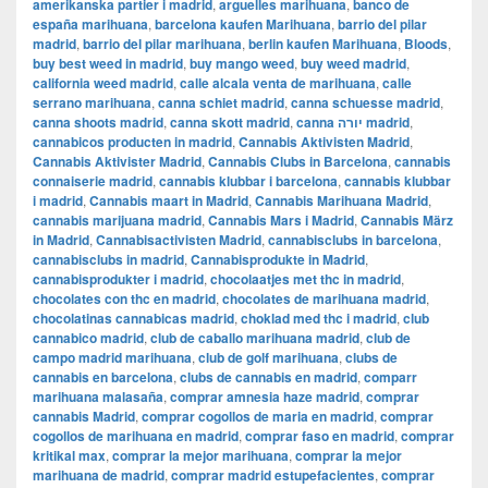
amerikanska partier i madrid
,
arguelles marihuana
,
banco de
españa marihuana
,
barcelona kaufen Marihuana
,
barrio del pilar
madrid
,
barrio del pilar marihuana
,
berlin kaufen Marihuana
,
Bloods
,
buy best weed in madrid
,
buy mango weed
,
buy weed madrid
,
california weed madrid
,
calle alcala venta de marihuana
,
calle
serrano marihuana
,
canna schiet madrid
,
canna schuesse madrid
,
canna shoots madrid
,
canna skott madrid
,
canna יורה madrid
,
cannabicos producten in madrid
,
Cannabis Aktivisten Madrid
,
Cannabis Aktivister Madrid
,
Cannabis Clubs in Barcelona
,
cannabis
connaiserie madrid
,
cannabis klubbar i barcelona
,
cannabis klubbar
i madrid
,
Cannabis maart in Madrid
,
Cannabis Marihuana Madrid
,
cannabis marijuana madrid
,
Cannabis Mars i Madrid
,
Cannabis März
in Madrid
,
Cannabisactivisten Madrid
,
cannabisclubs in barcelona
,
cannabisclubs in madrid
,
Cannabisprodukte in Madrid
,
cannabisprodukter i madrid
,
chocolaatjes met thc in madrid
,
chocolates con thc en madrid
,
chocolates de marihuana madrid
,
chocolatinas cannabicas madrid
,
choklad med thc i madrid
,
club
cannabico madrid
,
club de caballo marihuana madrid
,
club de
campo madrid marihuana
,
club de golf marihuana
,
clubs de
cannabis en barcelona
,
clubs de cannabis en madrid
,
comparr
marihuana malasaña
,
comprar amnesia haze madrid
,
comprar
cannabis Madrid
,
comprar cogollos de maria en madrid
,
comprar
cogollos de marihuana en madrid
,
comprar faso en madrid
,
comprar
kritikal max
,
comprar la mejor marihuana
,
comprar la mejor
marihuana de madrid
,
comprar madrid estupefacientes
,
comprar