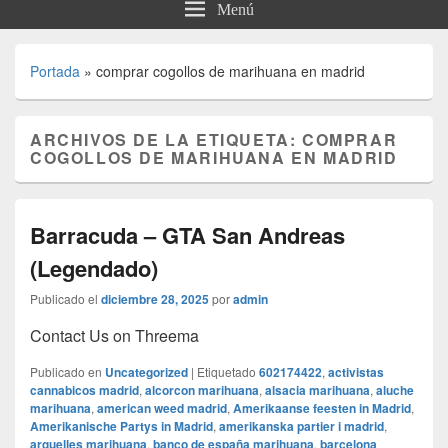
Menú
Portada
»
comprar cogollos de marihuana en madrid
ARCHIVOS DE LA ETIQUETA:
COMPRAR
COGOLLOS DE MARIHUANA EN MADRID
Barracuda – GTA San Andreas
(Legendado)
Publicado el
diciembre 28, 2025
por
admin
Contact Us on Threema
Publicado en
Uncategorized
|
Etiquetado
602174422
,
activistas
cannabicos madrid
,
alcorcon marihuana
,
alsacia marihuana
,
aluche
marihuana
,
american weed madrid
,
Amerikaanse feesten in Madrid
,
Amerikanische Partys in Madrid
,
amerikanska partier i madrid
,
arguelles marihuana
,
banco de españa marihuana
,
barcelona