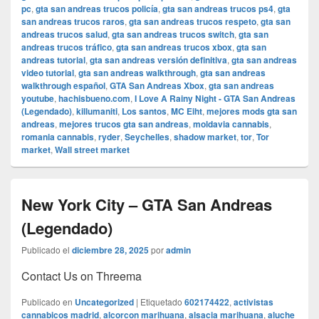
pc
,
gta san andreas trucos policía
,
gta san andreas trucos ps4
,
gta
san andreas trucos raros
,
gta san andreas trucos respeto
,
gta san
andreas trucos salud
,
gta san andreas trucos switch
,
gta san
andreas trucos tráfico
,
gta san andreas trucos xbox
,
gta san
andreas tutorial
,
gta san andreas versión definitiva
,
gta san andreas
video tutorial
,
gta san andreas walkthrough
,
gta san andreas
walkthrough español
,
GTA San Andreas Xbox
,
gta san andreas
youtube
,
hachisbueno.com
,
I Love A Rainy Night - GTA San Andreas
(Legendado)
,
killumaniti
,
Los santos
,
MC Eiht
,
mejores mods gta san
andreas
,
mejores trucos gta san andreas
,
moldavia cannabis
,
romania cannabis
,
ryder
,
Seychelles
,
shadow market
,
tor
,
Tor
market
,
Wall street market
New York City – GTA San Andreas
(Legendado)
Publicado el
diciembre 28, 2025
por
admin
Contact Us on Threema
Publicado en
Uncategorized
|
Etiquetado
602174422
,
activistas
cannabicos madrid
,
alcorcon marihuana
,
alsacia marihuana
,
aluche