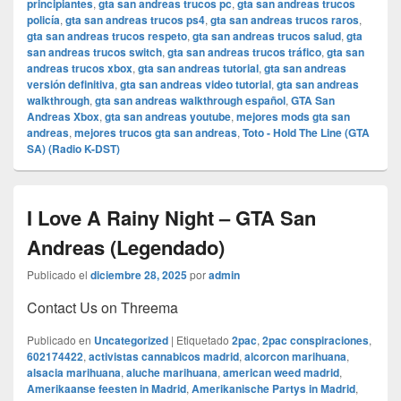
principiantes
,
gta san andreas trucos pc
,
gta san andreas trucos
policía
,
gta san andreas trucos ps4
,
gta san andreas trucos raros
,
gta san andreas trucos respeto
,
gta san andreas trucos salud
,
gta
san andreas trucos switch
,
gta san andreas trucos tráfico
,
gta san
andreas trucos xbox
,
gta san andreas tutorial
,
gta san andreas
versión definitiva
,
gta san andreas video tutorial
,
gta san andreas
walkthrough
,
gta san andreas walkthrough español
,
GTA San
Andreas Xbox
,
gta san andreas youtube
,
mejores mods gta san
andreas
,
mejores trucos gta san andreas
,
Toto - Hold The Line (GTA
SA) (Radio K-DST)
I Love A Rainy Night – GTA San
Andreas (Legendado)
Publicado el
diciembre 28, 2025
por
admin
Contact Us on Threema
Publicado en
Uncategorized
|
Etiquetado
2pac
,
2pac conspiraciones
,
602174422
,
activistas cannabicos madrid
,
alcorcon marihuana
,
alsacia marihuana
,
aluche marihuana
,
american weed madrid
,
Amerikaanse feesten in Madrid
,
Amerikanische Partys in Madrid
,