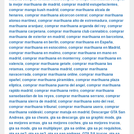
la mejor marihuana de madrid
,
comprar madrid estupefacientes
,
comprar mango kush madrid
,
comprar marihuana alcala de
henares
,
comprar marihuana alcorcon central
,
comprar marihuana
alonso martinez
,
comprar marihuana alto de extremadura
,
comprar
marihuana aranjuez
,
comprar marihuana arganda del rey
,
comprar
marihuana carpetana
,
comprar marihuana club cannabico
,
comprar
marihuana de exterior en madrid
,
comprar marihuana en barcelona
,
comprar marihuana en berlin
,
comprar marihuana en España
,
comprar marihuana en estocolmo
,
comprar marihuana en Madrid
,
comprar marihuana en malmo
,
comprar marihuana en mano en
madrid
,
comprar marihuana en monterrey
,
comprar marihuana en
valencia
,
comprar marihuana getafe
,
comprar marihuana las
retamas
,
comprar marihuana madrid
,
comprar marihuana
navacerrada
,
comprar marihuana online
,
comprar marihuana
opañel
,
comprar marihuana pìramides
,
comprar marihuana plaza
eliptica
,
comprar marihuana puerta del angel
,
comprar marihuana
rapido madrid
,
comprar marihuana retiro
,
comprar marihuana
sansebastian de los reyes
,
comprar marihuana serrano
,
comprar
marihuana sierra de madrid
,
comprar marihuana soto del real
,
comprar marihuana tribunal
,
comprar marihuana usera
,
comprar
marihuana valdeski
,
comprar matuja en madrid
,
Descargar GTA San
Andreas
,
gta sa cheats
,
gta sa descarga
,
gta sa graphic mods
,
gta
sa mejores armas
,
gta sa mejores coches
,
gta sa mejores trucos
,
gta sa mods
,
gta sa multiplayer
,
gta sa online
,
gta sa pc requisitos
,
gta sa ps2
,
gta sa ps3
,
gta sa san andreas
,
GTA SA trucos
,
gta sa