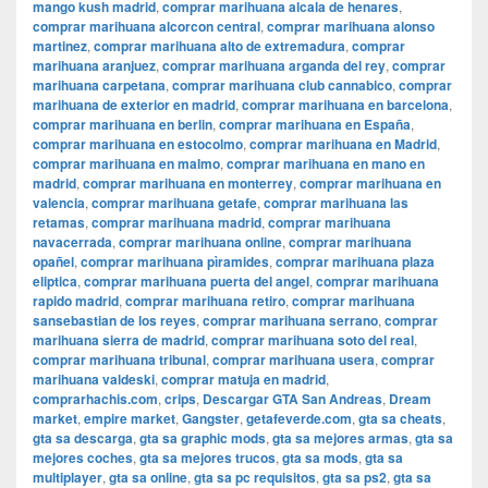
mango kush madrid
,
comprar marihuana alcala de henares
,
comprar marihuana alcorcon central
,
comprar marihuana alonso
martinez
,
comprar marihuana alto de extremadura
,
comprar
marihuana aranjuez
,
comprar marihuana arganda del rey
,
comprar
marihuana carpetana
,
comprar marihuana club cannabico
,
comprar
marihuana de exterior en madrid
,
comprar marihuana en barcelona
,
comprar marihuana en berlin
,
comprar marihuana en España
,
comprar marihuana en estocolmo
,
comprar marihuana en Madrid
,
comprar marihuana en malmo
,
comprar marihuana en mano en
madrid
,
comprar marihuana en monterrey
,
comprar marihuana en
valencia
,
comprar marihuana getafe
,
comprar marihuana las
retamas
,
comprar marihuana madrid
,
comprar marihuana
navacerrada
,
comprar marihuana online
,
comprar marihuana
opañel
,
comprar marihuana pìramides
,
comprar marihuana plaza
eliptica
,
comprar marihuana puerta del angel
,
comprar marihuana
rapido madrid
,
comprar marihuana retiro
,
comprar marihuana
sansebastian de los reyes
,
comprar marihuana serrano
,
comprar
marihuana sierra de madrid
,
comprar marihuana soto del real
,
comprar marihuana tribunal
,
comprar marihuana usera
,
comprar
marihuana valdeski
,
comprar matuja en madrid
,
comprarhachis.com
,
crips
,
Descargar GTA San Andreas
,
Dream
market
,
empire market
,
Gangster
,
getafeverde.com
,
gta sa cheats
,
gta sa descarga
,
gta sa graphic mods
,
gta sa mejores armas
,
gta sa
mejores coches
,
gta sa mejores trucos
,
gta sa mods
,
gta sa
multiplayer
,
gta sa online
,
gta sa pc requisitos
,
gta sa ps2
,
gta sa