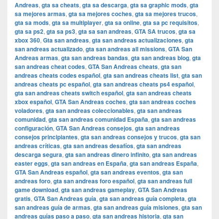
Andreas
,
gta sa cheats
,
gta sa descarga
,
gta sa graphic mods
,
gta
sa mejores armas
,
gta sa mejores coches
,
gta sa mejores trucos
,
gta sa mods
,
gta sa multiplayer
,
gta sa online
,
gta sa pc requisitos
,
gta sa ps2
,
gta sa ps3
,
gta sa san andreas
,
GTA SA trucos
,
gta sa
xbox 360
,
Gta san andreas
,
gta san andreas actualizaciones
,
gta
san andreas actualizado
,
gta san andreas all missions
,
GTA San
Andreas armas
,
gta san andreas bandas
,
gta san andreas blog
,
gta
san andreas cheat codes
,
GTA San Andreas cheats
,
gta san
andreas cheats codes español
,
gta san andreas cheats list
,
gta san
andreas cheats pc español
,
gta san andreas cheats ps4 español
,
gta san andreas cheats switch español
,
gta san andreas cheats
xbox español
,
GTA San Andreas coches
,
gta san andreas coches
voladores
,
gta san andreas coleccionables
,
gta san andreas
comunidad
,
gta san andreas comunidad España
,
gta san andreas
configuración
,
GTA San Andreas consejos
,
gta san andreas
consejos principiantes
,
gta san andreas consejos y trucos
,
gta san
andreas críticas
,
gta san andreas desafíos
,
gta san andreas
descarga segura
,
gta san andreas dinero infinito
,
gta san andreas
easter eggs
,
gta san andreas en España
,
gta san andreas España
,
GTA San Andreas español
,
gta san andreas eventos
,
gta san
andreas foro
,
gta san andreas foro español
,
gta san andreas full
game download
,
gta san andreas gameplay
,
GTA San Andreas
gratis
,
GTA San Andreas guía
,
gta san andreas guía completa
,
gta
san andreas guía de armas
,
gta san andreas guía misiones
,
gta san
andreas guías paso a paso
,
gta san andreas historia
,
gta san