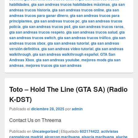
habilidades
,
gta san andreas trucos habilidades máximas
,
gta san
andreas trucos historia
,
gta san andreas trucos online
,
gta san
andreas trucos para ganar dinero
,
gta san andreas trucos para
principiantes
,
gta san andreas trucos pc
,
gta san andreas trucos
policía
,
gta san andreas trucos ps4
,
gta san andreas trucos raros
,
gta san andreas trucos respeto
,
gta san andreas trucos salud
,
gta
san andreas trucos switch
,
gta san andreas trucos tráfico
,
gta san
andreas trucos xbox
,
gta san andreas tutorial
,
gta san andreas
versión definitiva
,
gta san andreas video tutorial
,
gta san andreas
walkthrough
,
gta san andreas walkthrough español
,
GTA San
Andreas Xbox
,
gta san andreas youtube
,
mejores mods gta san
andreas
,
mejores trucos gta san andreas
Toto – Hold The Line (GTA SA) (Radio
K-DST)
Publicado el
diciembre 28, 2025
por
admin
Contact Us on Threema
Publicado en
Uncategorized
|
Etiquetado
602174422
,
activistas
cannabicos madrid
,
alcorcon marihuana
,
alsacia marihuana
,
aluche