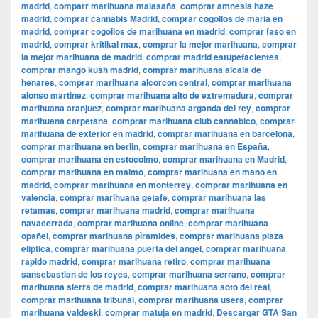
madrid
,
comparr marihuana malasaña
,
comprar amnesia haze
madrid
,
comprar cannabis Madrid
,
comprar cogollos de maria en
madrid
,
comprar cogollos de marihuana en madrid
,
comprar faso en
madrid
,
comprar kritikal max
,
comprar la mejor marihuana
,
comprar
la mejor marihuana de madrid
,
comprar madrid estupefacientes
,
comprar mango kush madrid
,
comprar marihuana alcala de
henares
,
comprar marihuana alcorcon central
,
comprar marihuana
alonso martinez
,
comprar marihuana alto de extremadura
,
comprar
marihuana aranjuez
,
comprar marihuana arganda del rey
,
comprar
marihuana carpetana
,
comprar marihuana club cannabico
,
comprar
marihuana de exterior en madrid
,
comprar marihuana en barcelona
,
comprar marihuana en berlin
,
comprar marihuana en España
,
comprar marihuana en estocolmo
,
comprar marihuana en Madrid
,
comprar marihuana en malmo
,
comprar marihuana en mano en
madrid
,
comprar marihuana en monterrey
,
comprar marihuana en
valencia
,
comprar marihuana getafe
,
comprar marihuana las
retamas
,
comprar marihuana madrid
,
comprar marihuana
navacerrada
,
comprar marihuana online
,
comprar marihuana
opañel
,
comprar marihuana pìramides
,
comprar marihuana plaza
eliptica
,
comprar marihuana puerta del angel
,
comprar marihuana
rapido madrid
,
comprar marihuana retiro
,
comprar marihuana
sansebastian de los reyes
,
comprar marihuana serrano
,
comprar
marihuana sierra de madrid
,
comprar marihuana soto del real
,
comprar marihuana tribunal
,
comprar marihuana usera
,
comprar
marihuana valdeski
,
comprar matuja en madrid
,
Descargar GTA San