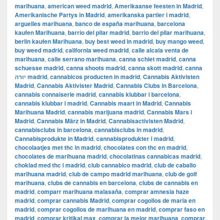
marihuana
,
american weed madrid
,
Amerikaanse feesten in Madrid
,
Amerikanische Partys in Madrid
,
amerikanska partier i madrid
,
arguelles marihuana
,
banco de españa marihuana
,
barcelona
kaufen Marihuana
,
barrio del pilar madrid
,
barrio del pilar marihuana
,
berlin kaufen Marihuana
,
buy best weed in madrid
,
buy mango weed
,
buy weed madrid
,
california weed madrid
,
calle alcala venta de
marihuana
,
calle serrano marihuana
,
canna schiet madrid
,
canna
schuesse madrid
,
canna shoots madrid
,
canna skott madrid
,
canna
יורה madrid
,
cannabicos producten in madrid
,
Cannabis Aktivisten
Madrid
,
Cannabis Aktivister Madrid
,
Cannabis Clubs in Barcelona
,
cannabis connaiserie madrid
,
cannabis klubbar i barcelona
,
cannabis klubbar i madrid
,
Cannabis maart in Madrid
,
Cannabis
Marihuana Madrid
,
cannabis marijuana madrid
,
Cannabis Mars i
Madrid
,
Cannabis März in Madrid
,
Cannabisactivisten Madrid
,
cannabisclubs in barcelona
,
cannabisclubs in madrid
,
Cannabisprodukte in Madrid
,
cannabisprodukter i madrid
,
chocolaatjes met thc in madrid
,
chocolates con thc en madrid
,
chocolates de marihuana madrid
,
chocolatinas cannabicas madrid
,
choklad med thc i madrid
,
club cannabico madrid
,
club de caballo
marihuana madrid
,
club de campo madrid marihuana
,
club de golf
marihuana
,
clubs de cannabis en barcelona
,
clubs de cannabis en
madrid
,
comparr marihuana malasaña
,
comprar amnesia haze
madrid
,
comprar cannabis Madrid
,
comprar cogollos de maria en
madrid
,
comprar cogollos de marihuana en madrid
,
comprar faso en
madrid
,
comprar kritikal max
,
comprar la mejor marihuana
,
comprar