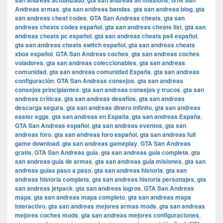
san andreas actualizado
gta san andreas all missions
GTA San
Andreas armas
,
gta san andreas bandas
,
gta san andreas blog
,
gta
san andreas cheat codes
,
GTA San Andreas cheats
,
gta san
andreas cheats codes español
,
gta san andreas cheats list
,
gta san
andreas cheats pc español
,
gta san andreas cheats ps4 español
,
gta san andreas cheats switch español
,
gta san andreas cheats
xbox español
,
GTA San Andreas coches
,
gta san andreas coches
voladores
,
gta san andreas coleccionables
,
gta san andreas
comunidad
,
gta san andreas comunidad España
,
gta san andreas
configuración
,
GTA San Andreas consejos
,
gta san andreas
consejos principiantes
,
gta san andreas consejos y trucos
,
gta san
andreas críticas
,
gta san andreas desafíos
,
gta san andreas
descarga segura
,
gta san andreas dinero infinito
,
gta san andreas
easter eggs
,
gta san andreas en España
,
gta san andreas España
,
GTA San Andreas español
,
gta san andreas eventos
,
gta san
andreas foro
,
gta san andreas foro español
,
gta san andreas full
game download
,
gta san andreas gameplay
,
GTA San Andreas
gratis
,
GTA San Andreas guía
,
gta san andreas guía completa
,
gta
san andreas guía de armas
,
gta san andreas guía misiones
,
gta san
andreas guías paso a paso
,
gta san andreas historia
,
gta san
andreas historia completa
,
gta san andreas historia personajes
,
gta
san andreas jetpack
,
gta san andreas logros
,
GTA San Andreas
mapa
,
gta san andreas mapa completo
,
gta san andreas mapa
interactivo
,
gta san andreas mejores armas mods
,
gta san andreas
mejores coches mods
,
gta san andreas mejores configuraciones
,