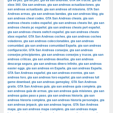
gta sa ps2
gta sa ps3
gta sa san andreas
GTA SA trucos
gta sa
xbox 360
,
Gta san andreas
,
gta san andreas actualizaciones
,
gta
san andreas actualizado
,
gta san andreas all missions
,
GTA San
Andreas armas
,
gta san andreas bandas
,
gta san andreas blog
,
gta
san andreas cheat codes
,
GTA San Andreas cheats
,
gta san
andreas cheats codes español
,
gta san andreas cheats list
,
gta san
andreas cheats pc español
,
gta san andreas cheats ps4 español
,
gta san andreas cheats switch español
,
gta san andreas cheats
xbox español
,
GTA San Andreas coches
,
gta san andreas coches
voladores
,
gta san andreas coleccionables
,
gta san andreas
comunidad
,
gta san andreas comunidad España
,
gta san andreas
configuración
,
GTA San Andreas consejos
,
gta san andreas
consejos principiantes
,
gta san andreas consejos y trucos
,
gta san
andreas críticas
,
gta san andreas desafíos
,
gta san andreas
descarga segura
,
gta san andreas dinero infinito
,
gta san andreas
easter eggs
,
gta san andreas en España
,
gta san andreas España
,
GTA San Andreas español
,
gta san andreas eventos
,
gta san
andreas foro
,
gta san andreas foro español
,
gta san andreas full
game download
,
gta san andreas gameplay
,
GTA San Andreas
gratis
,
GTA San Andreas guía
,
gta san andreas guía completa
,
gta
san andreas guía de armas
,
gta san andreas guía misiones
,
gta san
andreas guías paso a paso
,
gta san andreas historia
,
gta san
andreas historia completa
,
gta san andreas historia personajes
,
gta
san andreas jetpack
,
gta san andreas logros
,
GTA San Andreas
mapa
,
gta san andreas mapa completo
,
gta san andreas mapa