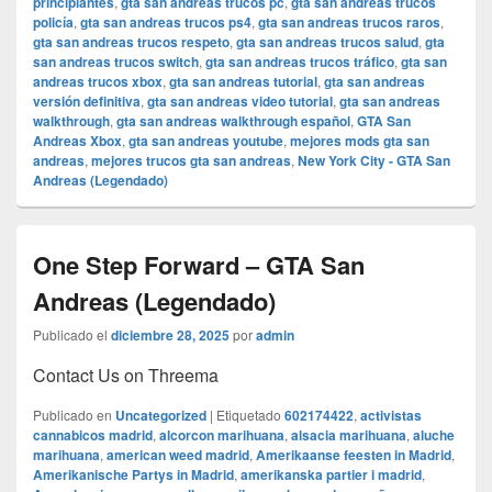
principiantes
,
gta san andreas trucos pc
,
gta san andreas trucos
policía
,
gta san andreas trucos ps4
,
gta san andreas trucos raros
,
gta san andreas trucos respeto
,
gta san andreas trucos salud
,
gta
san andreas trucos switch
,
gta san andreas trucos tráfico
,
gta san
andreas trucos xbox
,
gta san andreas tutorial
,
gta san andreas
versión definitiva
,
gta san andreas video tutorial
,
gta san andreas
walkthrough
,
gta san andreas walkthrough español
,
GTA San
Andreas Xbox
,
gta san andreas youtube
,
mejores mods gta san
andreas
,
mejores trucos gta san andreas
,
New York City - GTA San
Andreas (Legendado)
One Step Forward – GTA San
Andreas (Legendado)
Publicado el
diciembre 28, 2025
por
admin
Contact Us on Threema
Publicado en
Uncategorized
|
Etiquetado
602174422
,
activistas
cannabicos madrid
,
alcorcon marihuana
,
alsacia marihuana
,
aluche
marihuana
,
american weed madrid
,
Amerikaanse feesten in Madrid
,
Amerikanische Partys in Madrid
,
amerikanska partier i madrid
,