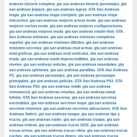
andreas historia completa
,
gta san andreas historia personajes
,
gta
san andreas jetpack
,
gta san andreas logros
,
GTA San Andreas
mapa
,
gta san andreas mapa completo
,
gta san andreas mapa
interactivo
,
gta san andreas mejores armas mods
,
gta san andreas
mejores coches mods
,
gta san andreas mejores configuraciones
,
gta san andreas mejores mods
,
gta san andreas misión final
,
GTA
San Andreas misiones
,
gta san andreas misiones completas
español
,
gta san andreas misiones difíciles
,
gta san andreas
misiones secretas
,
gta san andreas mod armas
,
gta san andreas
mod gráficos
,
gta san andreas mod vehículos
,
Gta san andreas
mods
,
gta san andreas mods imprescindibles
,
gta san andreas
niveles
,
gta san andreas noticias
,
gta san andreas novedades
,
gta
san andreas opiniones
,
gta san andreas pandillas
,
GTA San Andreas
PC
,
gta san andreas personajes
,
gta san andreas personajes
principales
,
gta san andreas policías
,
GTA San Andreas PS4
,
GTA
San Andreas PS5
,
gta san andreas reddit
,
gta san andreas
remastered
,
gta san andreas reseñas
,
gta san andreas salud
infinita
,
GTA San Andreas secretos
,
gta san andreas secretos
escondidos
,
gta san andreas secretos mapa
,
gta san andreas
secretos misiones
,
gta san andreas secretos ubicaciones
,
GTA San
Andreas Switch
,
gta san andreas tanque
,
gta san andreas tips y
trucos
,
gta san andreas tráiler
,
gta san andreas triadas
,
gta san
andreas trofeos
,
gta san andreas trucos 2026
,
gta san andreas
trucos armas
,
gta san andreas trucos clima
,
gta san andreas trucos
coches
,
gta san andreas trucos dinero
,
gta san andreas trucos