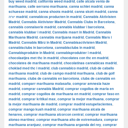
buy weed madrid
,
california weed madrid
,
calle alcala venta de
marihuana
,
calle serrano marihuana
,
canna schiet madrid
,
canna
schuesse madrid
,
canna shoots madrid
,
canna skott madrid
,
canna
יורה madrid
,
cannabicos producten in madrid
,
Cannabis Aktivisten
Madrid
,
Cannabis Aktivister Madrid
,
Cannabis Clubs in Barcelona
,
cannabis connaiserie madrid
,
cannabis klubbar i barcelona
,
cannabis klubbar i madrid
,
Cannabis maart in Madrid
,
Cannabis
Marihuana Madrid
,
cannabis marijuana madrid
,
Cannabis Mars i
Madrid
,
Cannabis März in Madrid
,
Cannabisactivisten Madrid
,
cannabisclubs in barcelona
,
cannabisclubs in madrid
,
Cannabisprodukte in Madrid
,
cannabisprodukter i madrid
,
chocolaatjes met thc in madrid
,
chocolates con thc en madrid
,
chocolates de marihuana madrid
,
chocolatinas cannabicas madrid
,
choklad med thc i madrid
,
club cannabico madrid
,
club de caballo
marihuana madrid
,
club de campo madrid marihuana
,
club de golf
marihuana
,
clubs de cannabis en barcelona
,
clubs de cannabis en
madrid
,
comparr marihuana malasaña
,
comprar amnesia haze
madrid
,
comprar cannabis Madrid
,
comprar cogollos de maria en
madrid
,
comprar cogollos de marihuana en madrid
,
comprar faso en
madrid
,
comprar kritikal max
,
comprar la mejor marihuana
,
comprar
la mejor marihuana de madrid
,
comprar madrid estupefacientes
,
comprar mango kush madrid
,
comprar marihuana alcala de
henares
,
comprar marihuana alcorcon central
,
comprar marihuana
alonso martinez
,
comprar marihuana alto de extremadura
,
comprar
marihuana aranjuez
,
comprar marihuana arganda del rey
,
comprar