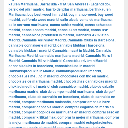
kaufen Marihuana
,
Barracuda - GTA San Andreas (Legendado)
,
barrio del pilar madrid
,
barrio del pilar marihuana
,
berlin kaufen
Marihuana
,
buy best weed in madrid
,
buy mango weed
,
buy weed
madrid
,
california weed madrid
,
calle alcala venta de marihuana
,
calle serrano marihuana
,
canna schiet madrid
,
canna schuesse
madrid
,
canna shoots madrid
,
canna skott madrid
,
canna יורה
madrid
,
cannabicos producten in madrid
,
Cannabis Aktivisten
Madrid
,
Cannabis Aktivister Madrid
,
Cannabis Clubs in Barcelona
,
cannabis connaiserie madrid
,
cannabis klubbar i barcelona
,
cannabis klubbar i madrid
,
Cannabis maart in Madrid
,
Cannabis
Marihuana Madrid
,
cannabis marijuana madrid
,
Cannabis Mars i
Madrid
,
Cannabis März in Madrid
,
Cannabisactivisten Madrid
,
cannabisclubs in barcelona
,
cannabisclubs in madrid
,
Cannabisprodukte in Madrid
,
cannabisprodukter i madrid
,
chocolaatjes met thc in madrid
,
chocolates con thc en madrid
,
chocolates de marihuana madrid
,
chocolatinas cannabicas madrid
,
choklad med thc i madrid
,
club cannabico madrid
,
club de caballo
marihuana madrid
,
club de campo madrid marihuana
,
club de golf
marihuana
,
clubs de cannabis en barcelona
,
clubs de cannabis en
madrid
,
comparr marihuana malasaña
,
comprar amnesia haze
madrid
,
comprar cannabis Madrid
,
comprar cogollos de maria en
madrid
,
comprar cogollos de marihuana en madrid
,
comprar faso en
madrid
,
comprar kritikal max
,
comprar la mejor marihuana
,
comprar
la mejor marihuana de madrid
,
comprar madrid estupefacientes
,
comprar mango kush madrid
,
comprar marihuana alcala de