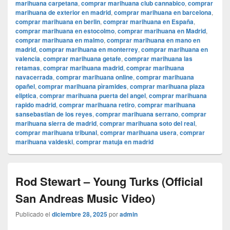
marihuana carpetana
,
comprar marihuana club cannabico
,
comprar
marihuana de exterior en madrid
,
comprar marihuana en barcelona
,
comprar marihuana en berlin
,
comprar marihuana en España
,
comprar marihuana en estocolmo
,
comprar marihuana en Madrid
,
comprar marihuana en malmo
,
comprar marihuana en mano en
madrid
,
comprar marihuana en monterrey
,
comprar marihuana en
valencia
,
comprar marihuana getafe
,
comprar marihuana las
retamas
,
comprar marihuana madrid
,
comprar marihuana
navacerrada
,
comprar marihuana online
,
comprar marihuana
opañel
,
comprar marihuana pìramides
,
comprar marihuana plaza
eliptica
,
comprar marihuana puerta del angel
,
comprar marihuana
rapido madrid
,
comprar marihuana retiro
,
comprar marihuana
sansebastian de los reyes
,
comprar marihuana serrano
,
comprar
marihuana sierra de madrid
,
comprar marihuana soto del real
,
comprar marihuana tribunal
,
comprar marihuana usera
,
comprar
marihuana valdeski
,
comprar matuja en madrid
Rod Stewart – Young Turks (Official
San Andreas Music Video)
Publicado el
diciembre 28, 2025
por
admin