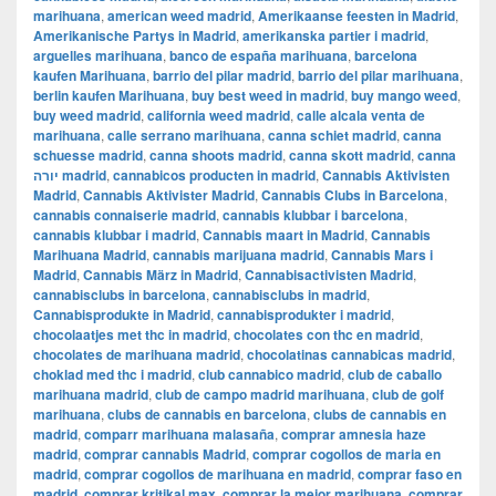
marihuana
,
american weed madrid
,
Amerikaanse feesten in Madrid
,
Amerikanische Partys in Madrid
,
amerikanska partier i madrid
,
arguelles marihuana
,
banco de españa marihuana
,
barcelona
kaufen Marihuana
,
barrio del pilar madrid
,
barrio del pilar marihuana
,
berlin kaufen Marihuana
,
buy best weed in madrid
,
buy mango weed
,
buy weed madrid
,
california weed madrid
,
calle alcala venta de
marihuana
,
calle serrano marihuana
,
canna schiet madrid
,
canna
schuesse madrid
,
canna shoots madrid
,
canna skott madrid
,
canna
יורה madrid
,
cannabicos producten in madrid
,
Cannabis Aktivisten
Madrid
,
Cannabis Aktivister Madrid
,
Cannabis Clubs in Barcelona
,
cannabis connaiserie madrid
,
cannabis klubbar i barcelona
,
cannabis klubbar i madrid
,
Cannabis maart in Madrid
,
Cannabis
Marihuana Madrid
,
cannabis marijuana madrid
,
Cannabis Mars i
Madrid
,
Cannabis März in Madrid
,
Cannabisactivisten Madrid
,
cannabisclubs in barcelona
,
cannabisclubs in madrid
,
Cannabisprodukte in Madrid
,
cannabisprodukter i madrid
,
chocolaatjes met thc in madrid
,
chocolates con thc en madrid
,
chocolates de marihuana madrid
,
chocolatinas cannabicas madrid
,
choklad med thc i madrid
,
club cannabico madrid
,
club de caballo
marihuana madrid
,
club de campo madrid marihuana
,
club de golf
marihuana
,
clubs de cannabis en barcelona
,
clubs de cannabis en
madrid
,
comparr marihuana malasaña
,
comprar amnesia haze
madrid
,
comprar cannabis Madrid
,
comprar cogollos de maria en
madrid
,
comprar cogollos de marihuana en madrid
,
comprar faso en
madrid
,
comprar kritikal max
,
comprar la mejor marihuana
,
comprar