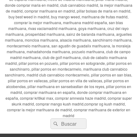
donde comprar maria en madrid, club cannabico madrid, la mejor marihuana
de madrid, comprar marihuana en madrid, pillar bolsas de maria en madrid,
buy best weed in madrid, buy mango weed, marihuana de frutas madrid,
comprar la mejor marihuana, marihuana madrid españa, san blas
marihuana, rivas vaciamadrid marihuana, goya marihuana, cruz del rayo
marihuana, prosperidad marihuana, sainz de baranda marihuana, arguelles
marihuana, moncloa marihuana, alsacia marihuana, sanchinarro marihuana,
montecarmelo marihuana, san agustin de guadalix marihuana, la moraleja
marihuana, mahadahonda marihuana, pozuelo marihuana, club de campo
madrid marihuana, club de golf marihuana, club de caballo marihuana
madrid, pillar porros en pozuelo, pillar porros en sotogrande, pillar porros en
sanchinarro, pillar porros en montecarmelo, marihuana club cannabico
sanchinarro, madrid club cannabico montecarmelo, pillar porros en san blas,
pillar porros en vallecas, pillar porros en villa de vallecas, pillar porros en
alcobendas, pillar marihuana en sansebastian de los reyes, pillar porros en
madrid, comprar marihuana en españa, donde comprar marihuana en
españa, comprar kritikal max, comprar amnesia haze madrid, comprar super
skunk madrid, comprar mango kush madrid,comprar og kush madrid,
comprar la mejor marihuana de madrid, comprar marihuana de exterior en
madrid
Buscar
Buscar
por: