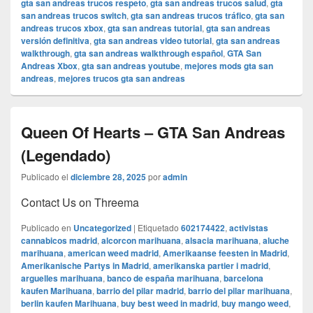
gta san andreas trucos respeto
,
gta san andreas trucos salud
,
gta
san andreas trucos switch
,
gta san andreas trucos tráfico
,
gta san
andreas trucos xbox
,
gta san andreas tutorial
,
gta san andreas
versión definitiva
,
gta san andreas video tutorial
,
gta san andreas
walkthrough
,
gta san andreas walkthrough español
,
GTA San
Andreas Xbox
,
gta san andreas youtube
,
mejores mods gta san
andreas
,
mejores trucos gta san andreas
Queen Of Hearts – GTA San Andreas
(Legendado)
Publicado el
diciembre 28, 2025
por
admin
Contact Us on Threema
Publicado en
Uncategorized
|
Etiquetado
602174422
,
activistas
cannabicos madrid
,
alcorcon marihuana
,
alsacia marihuana
,
aluche
marihuana
,
american weed madrid
,
Amerikaanse feesten in Madrid
,
Amerikanische Partys in Madrid
,
amerikanska partier i madrid
,
arguelles marihuana
,
banco de españa marihuana
,
barcelona
kaufen Marihuana
,
barrio del pilar madrid
,
barrio del pilar marihuana
,
berlin kaufen Marihuana
,
buy best weed in madrid
,
buy mango weed
,