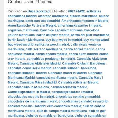
Contact Us on Threema
Publicado en
Uncategorized
|
Etiquetado
602174422
,
activistas
cannabicos madrid
,
alcorcon marihuana
,
alsacia marihuana
,
aluche
marihuana
,
american weed madrid
,
Amerikaanse feesten in Madrid
,
Amerikanische Partys in Madrid
,
amerikanska partier i madrid
,
arguelles marihuana
,
banco de españa marihuana
,
barcelona
kaufen Marihuana
,
barrio del pilar madrid
,
barrio del pilar marihuana
,
berlin kaufen Marihuana
,
buy best weed in madrid
,
buy mango weed
,
buy weed madrid
,
california weed madrid
,
calle alcala venta de
marihuana
,
calle serrano marihuana
,
canna schiet madrid
,
canna
schuesse madrid
,
canna shoots madrid
,
canna skott madrid
,
canna
יורה madrid
,
cannabicos producten in madrid
,
Cannabis Aktivisten
Madrid
,
Cannabis Aktivister Madrid
,
Cannabis Clubs in Barcelona
,
cannabis connaiserie madrid
,
cannabis klubbar i barcelona
,
cannabis klubbar i madrid
,
Cannabis maart in Madrid
,
Cannabis
Marihuana Madrid
,
cannabis marijuana madrid
,
Cannabis Mars i
Madrid
,
Cannabis März in Madrid
,
Cannabisactivisten Madrid
,
cannabisclubs in barcelona
,
cannabisclubs in madrid
,
Cannabisprodukte in Madrid
,
cannabisprodukter i madrid
,
chocolaatjes met thc in madrid
,
chocolates con thc en madrid
,
chocolates de marihuana madrid
,
chocolatinas cannabicas madrid
,
choklad med thc i madrid
,
club cannabico madrid
,
club de caballo
marihuana madrid
,
club de campo madrid marihuana
,
club de golf
marihuana
,
clubs de cannabis en barcelona
,
clubs de cannabis en