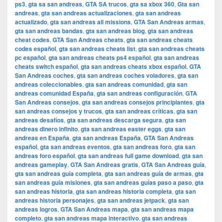
ps3
,
gta sa san andreas
,
GTA SA trucos
,
gta sa xbox 360
,
Gta san
andreas
,
gta san andreas actualizaciones
,
gta san andreas
actualizado
,
gta san andreas all missions
,
GTA San Andreas armas
,
gta san andreas bandas
,
gta san andreas blog
,
gta san andreas
cheat codes
,
GTA San Andreas cheats
,
gta san andreas cheats
codes español
,
gta san andreas cheats list
,
gta san andreas cheats
pc español
,
gta san andreas cheats ps4 español
,
gta san andreas
cheats switch español
,
gta san andreas cheats xbox español
,
GTA
San Andreas coches
,
gta san andreas coches voladores
,
gta san
andreas coleccionables
,
gta san andreas comunidad
,
gta san
andreas comunidad España
,
gta san andreas configuración
,
GTA
San Andreas consejos
,
gta san andreas consejos principiantes
,
gta
san andreas consejos y trucos
,
gta san andreas críticas
,
gta san
andreas desafíos
,
gta san andreas descarga segura
,
gta san
andreas dinero infinito
,
gta san andreas easter eggs
,
gta san
andreas en España
,
gta san andreas España
,
GTA San Andreas
español
,
gta san andreas eventos
,
gta san andreas foro
,
gta san
andreas foro español
,
gta san andreas full game download
,
gta san
andreas gameplay
,
GTA San Andreas gratis
,
GTA San Andreas guía
,
gta san andreas guía completa
,
gta san andreas guía de armas
,
gta
san andreas guía misiones
,
gta san andreas guías paso a paso
,
gta
san andreas historia
,
gta san andreas historia completa
,
gta san
andreas historia personajes
,
gta san andreas jetpack
,
gta san
andreas logros
,
GTA San Andreas mapa
,
gta san andreas mapa
completo
,
gta san andreas mapa interactivo
,
gta san andreas