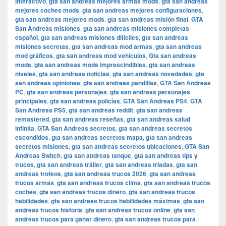
interactivo
,
gta san andreas mejores armas mods
,
gta san andreas
mejores coches mods
,
gta san andreas mejores configuraciones
,
gta san andreas mejores mods
,
gta san andreas misión final
,
GTA
San Andreas misiones
,
gta san andreas misiones completas
español
,
gta san andreas misiones difíciles
,
gta san andreas
misiones secretas
,
gta san andreas mod armas
,
gta san andreas
mod gráficos
,
gta san andreas mod vehículos
,
Gta san andreas
mods
,
gta san andreas mods imprescindibles
,
gta san andreas
niveles
,
gta san andreas noticias
,
gta san andreas novedades
,
gta
san andreas opiniones
,
gta san andreas pandillas
,
GTA San Andreas
PC
,
gta san andreas personajes
,
gta san andreas personajes
principales
,
gta san andreas policías
,
GTA San Andreas PS4
,
GTA
San Andreas PS5
,
gta san andreas reddit
,
gta san andreas
remastered
,
gta san andreas reseñas
,
gta san andreas salud
infinita
,
GTA San Andreas secretos
,
gta san andreas secretos
escondidos
,
gta san andreas secretos mapa
,
gta san andreas
secretos misiones
,
gta san andreas secretos ubicaciones
,
GTA San
Andreas Switch
,
gta san andreas tanque
,
gta san andreas tips y
trucos
,
gta san andreas tráiler
,
gta san andreas triadas
,
gta san
andreas trofeos
,
gta san andreas trucos 2026
,
gta san andreas
trucos armas
,
gta san andreas trucos clima
,
gta san andreas trucos
coches
,
gta san andreas trucos dinero
,
gta san andreas trucos
habilidades
,
gta san andreas trucos habilidades máximas
,
gta san
andreas trucos historia
,
gta san andreas trucos online
,
gta san
andreas trucos para ganar dinero
,
gta san andreas trucos para