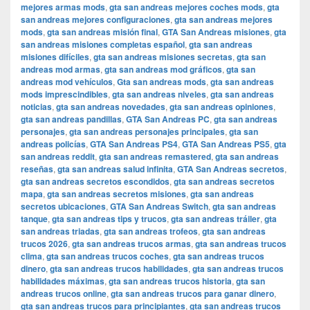
mejores armas mods
,
gta san andreas mejores coches mods
,
gta
san andreas mejores configuraciones
,
gta san andreas mejores
mods
,
gta san andreas misión final
,
GTA San Andreas misiones
,
gta
san andreas misiones completas español
,
gta san andreas
misiones difíciles
,
gta san andreas misiones secretas
,
gta san
andreas mod armas
,
gta san andreas mod gráficos
,
gta san
andreas mod vehículos
,
Gta san andreas mods
,
gta san andreas
mods imprescindibles
,
gta san andreas niveles
,
gta san andreas
noticias
,
gta san andreas novedades
,
gta san andreas opiniones
,
gta san andreas pandillas
,
GTA San Andreas PC
,
gta san andreas
personajes
,
gta san andreas personajes principales
,
gta san
andreas policías
,
GTA San Andreas PS4
,
GTA San Andreas PS5
,
gta
san andreas reddit
,
gta san andreas remastered
,
gta san andreas
reseñas
,
gta san andreas salud infinita
,
GTA San Andreas secretos
,
gta san andreas secretos escondidos
,
gta san andreas secretos
mapa
,
gta san andreas secretos misiones
,
gta san andreas
secretos ubicaciones
,
GTA San Andreas Switch
,
gta san andreas
tanque
,
gta san andreas tips y trucos
,
gta san andreas tráiler
,
gta
san andreas triadas
,
gta san andreas trofeos
,
gta san andreas
trucos 2026
,
gta san andreas trucos armas
,
gta san andreas trucos
clima
,
gta san andreas trucos coches
,
gta san andreas trucos
dinero
,
gta san andreas trucos habilidades
,
gta san andreas trucos
habilidades máximas
,
gta san andreas trucos historia
,
gta san
andreas trucos online
,
gta san andreas trucos para ganar dinero
,
gta san andreas trucos para principiantes
,
gta san andreas trucos