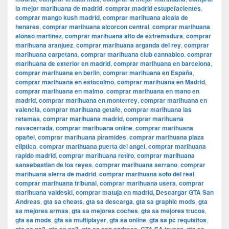
la mejor marihuana de madrid
,
comprar madrid estupefacientes
,
comprar mango kush madrid
,
comprar marihuana alcala de
henares
,
comprar marihuana alcorcon central
,
comprar marihuana
alonso martinez
,
comprar marihuana alto de extremadura
,
comprar
marihuana aranjuez
,
comprar marihuana arganda del rey
,
comprar
marihuana carpetana
,
comprar marihuana club cannabico
,
comprar
marihuana de exterior en madrid
,
comprar marihuana en barcelona
,
comprar marihuana en berlin
,
comprar marihuana en España
,
comprar marihuana en estocolmo
,
comprar marihuana en Madrid
,
comprar marihuana en malmo
,
comprar marihuana en mano en
madrid
,
comprar marihuana en monterrey
,
comprar marihuana en
valencia
,
comprar marihuana getafe
,
comprar marihuana las
retamas
,
comprar marihuana madrid
,
comprar marihuana
navacerrada
,
comprar marihuana online
,
comprar marihuana
opañel
,
comprar marihuana pìramides
,
comprar marihuana plaza
eliptica
,
comprar marihuana puerta del angel
,
comprar marihuana
rapido madrid
,
comprar marihuana retiro
,
comprar marihuana
sansebastian de los reyes
,
comprar marihuana serrano
,
comprar
marihuana sierra de madrid
,
comprar marihuana soto del real
,
comprar marihuana tribunal
,
comprar marihuana usera
,
comprar
marihuana valdeski
,
comprar matuja en madrid
,
Descargar GTA San
Andreas
,
gta sa cheats
,
gta sa descarga
,
gta sa graphic mods
,
gta
sa mejores armas
,
gta sa mejores coches
,
gta sa mejores trucos
,
gta sa mods
,
gta sa multiplayer
,
gta sa online
,
gta sa pc requisitos
,
,
,
,
,