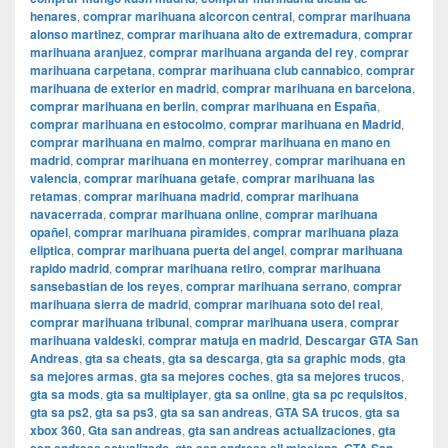
henares
,
comprar marihuana alcorcon central
,
comprar marihuana
alonso martinez
,
comprar marihuana alto de extremadura
,
comprar
marihuana aranjuez
,
comprar marihuana arganda del rey
,
comprar
marihuana carpetana
,
comprar marihuana club cannabico
,
comprar
marihuana de exterior en madrid
,
comprar marihuana en barcelona
,
comprar marihuana en berlin
,
comprar marihuana en España
,
comprar marihuana en estocolmo
,
comprar marihuana en Madrid
,
comprar marihuana en malmo
,
comprar marihuana en mano en
madrid
,
comprar marihuana en monterrey
,
comprar marihuana en
valencia
,
comprar marihuana getafe
,
comprar marihuana las
retamas
,
comprar marihuana madrid
,
comprar marihuana
navacerrada
,
comprar marihuana online
,
comprar marihuana
opañel
,
comprar marihuana pìramides
,
comprar marihuana plaza
eliptica
,
comprar marihuana puerta del angel
,
comprar marihuana
rapido madrid
,
comprar marihuana retiro
,
comprar marihuana
sansebastian de los reyes
,
comprar marihuana serrano
,
comprar
marihuana sierra de madrid
,
comprar marihuana soto del real
,
comprar marihuana tribunal
,
comprar marihuana usera
,
comprar
marihuana valdeski
,
comprar matuja en madrid
,
Descargar GTA San
Andreas
,
gta sa cheats
,
gta sa descarga
,
gta sa graphic mods
,
gta
sa mejores armas
,
gta sa mejores coches
,
gta sa mejores trucos
,
gta sa mods
,
gta sa multiplayer
,
gta sa online
,
gta sa pc requisitos
,
gta sa ps2
,
gta sa ps3
,
gta sa san andreas
,
GTA SA trucos
,
gta sa
xbox 360
,
Gta san andreas
,
gta san andreas actualizaciones
,
gta
,
,