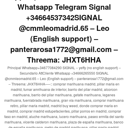
Whatsapp Telegram Signal
+34664537342SIGNAL
@cmmleomadrid.65 – Leo
(English support) –
panterarosa1772@gmail.com –
Threema: JHXT6HHA
Principal Whatsapp+34677084290 SIGNAL – yeffy (no english support) –
Secundario AttCliente Whatsapp +34666265550 SIGNAL
@cmmleomadrid.65 – Leo (English support) – panterarosa1772@gmail.com
– Threema: JHXT6HHA—–:: comprar marihuana madrid, pillar maria en
madrid, fumar amrihuana de interior, barrio del pilar madrid, alcorcon
marihuana, barrio del pilar marihuana, getafe marihuana, leganes
marihuana, fuenlabrada marihuana, gran via marihuana, comprar marihuana
retiro, pillar maria madrid, madrid buy weed, donde comprar maria en
madrid, comprar madrid estupefacientes, pillar porros en madrid, comprar
faso en madrid, aluche marihuana, lucero marihuana, paseo ermita del santo
marihuana, vicente calderon marihuana, plaza de españa marihuana, banco
de españa marihuana, metro de madrid marihuana, pillar maria madrid,