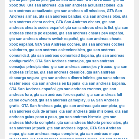
xbox 360
,
Gta san andreas
,
gta san andreas actualizaciones
,
gta
san andreas actualizado
,
gta san andreas all missions
,
GTA San
Andreas armas
,
gta san andreas bandas
,
gta san andreas blog
,
gta
san andreas cheat codes
,
GTA San Andreas cheats
,
gta san
andreas cheats codes español
,
gta san andreas cheats list
,
gta san
andreas cheats pc español
,
gta san andreas cheats ps4 español
,
gta san andreas cheats switch español
,
gta san andreas cheats
xbox español
,
GTA San Andreas coches
,
gta san andreas coches
voladores
,
gta san andreas coleccionables
,
gta san andreas
comunidad
,
gta san andreas comunidad España
,
gta san andreas
configuración
,
GTA San Andreas consejos
,
gta san andreas
consejos principiantes
,
gta san andreas consejos y trucos
,
gta san
andreas críticas
,
gta san andreas desafíos
,
gta san andreas
descarga segura
,
gta san andreas dinero infinito
,
gta san andreas
easter eggs
,
gta san andreas en España
,
gta san andreas España
,
GTA San Andreas español
,
gta san andreas eventos
,
gta san
andreas foro
,
gta san andreas foro español
,
gta san andreas full
game download
,
gta san andreas gameplay
,
GTA San Andreas
gratis
,
GTA San Andreas guía
,
gta san andreas guía completa
,
gta
san andreas guía de armas
,
gta san andreas guía misiones
,
gta san
andreas guías paso a paso
,
gta san andreas historia
,
gta san
andreas historia completa
,
gta san andreas historia personajes
,
gta
san andreas jetpack
,
gta san andreas logros
,
GTA San Andreas
mapa
,
gta san andreas mapa completo
,
gta san andreas mapa
,
,