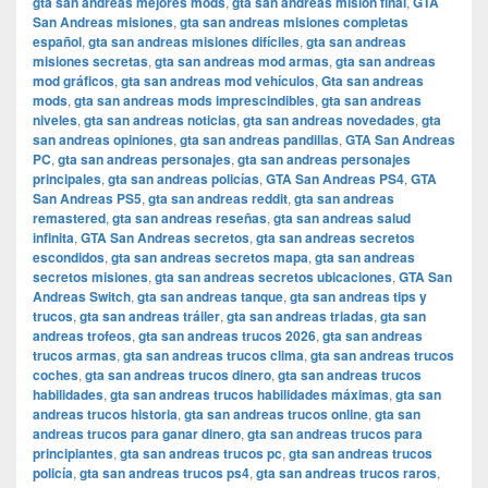
gta san andreas mejores mods
,
gta san andreas misión final
,
GTA
San Andreas misiones
,
gta san andreas misiones completas
español
,
gta san andreas misiones difíciles
,
gta san andreas
misiones secretas
,
gta san andreas mod armas
,
gta san andreas
mod gráficos
,
gta san andreas mod vehículos
,
Gta san andreas
mods
,
gta san andreas mods imprescindibles
,
gta san andreas
niveles
,
gta san andreas noticias
,
gta san andreas novedades
,
gta
san andreas opiniones
,
gta san andreas pandillas
,
GTA San Andreas
PC
,
gta san andreas personajes
,
gta san andreas personajes
principales
,
gta san andreas policías
,
GTA San Andreas PS4
,
GTA
San Andreas PS5
,
gta san andreas reddit
,
gta san andreas
remastered
,
gta san andreas reseñas
,
gta san andreas salud
infinita
,
GTA San Andreas secretos
,
gta san andreas secretos
escondidos
,
gta san andreas secretos mapa
,
gta san andreas
secretos misiones
,
gta san andreas secretos ubicaciones
,
GTA San
Andreas Switch
,
gta san andreas tanque
,
gta san andreas tips y
trucos
,
gta san andreas tráiler
,
gta san andreas triadas
,
gta san
andreas trofeos
,
gta san andreas trucos 2026
,
gta san andreas
trucos armas
,
gta san andreas trucos clima
,
gta san andreas trucos
coches
,
gta san andreas trucos dinero
,
gta san andreas trucos
habilidades
,
gta san andreas trucos habilidades máximas
,
gta san
andreas trucos historia
,
gta san andreas trucos online
,
gta san
andreas trucos para ganar dinero
,
gta san andreas trucos para
principiantes
,
gta san andreas trucos pc
,
gta san andreas trucos
policía
,
gta san andreas trucos ps4
,
gta san andreas trucos raros
,