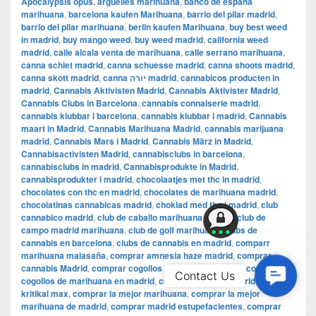
Apocalypsis opus
,
arguelles marihuana
,
banco de españa
marihuana
,
barcelona kaufen Marihuana
,
barrio del pilar madrid
,
barrio del pilar marihuana
,
berlin kaufen Marihuana
,
buy best weed
in madrid
,
buy mango weed
,
buy weed madrid
,
california weed
madrid
,
calle alcala venta de marihuana
,
calle serrano marihuana
,
canna schiet madrid
,
canna schuesse madrid
,
canna shoots madrid
,
canna skott madrid
,
canna יורה madrid
,
cannabicos producten in
madrid
,
Cannabis Aktivisten Madrid
,
Cannabis Aktivister Madrid
,
Cannabis Clubs in Barcelona
,
cannabis connaiserie madrid
,
cannabis klubbar i barcelona
,
cannabis klubbar i madrid
,
Cannabis
maart in Madrid
,
Cannabis Marihuana Madrid
,
cannabis marijuana
madrid
,
Cannabis Mars i Madrid
,
Cannabis März in Madrid
,
Cannabisactivisten Madrid
,
cannabisclubs in barcelona
,
cannabisclubs in madrid
,
Cannabisprodukte in Madrid
,
cannabisprodukter i madrid
,
chocolaatjes met thc in madrid
,
chocolates con thc en madrid
,
chocolates de marihuana madrid
,
chocolatinas cannabicas madrid
,
choklad med thc i madrid
,
club
cannabico madrid
,
club de caballo marihuana madrid
,
club de
campo madrid marihuana
,
club de golf marihuana
,
clubs de
cannabis en barcelona
,
clubs de cannabis en madrid
,
comparr
marihuana malasaña
,
comprar amnesia haze madrid
,
comprar
cannabis Madrid
,
comprar cogollos de maria en madrid
,
comprar
Contac
Contact Us
cogollos de marihuana en madrid
,
comprar faso en madrid
,
comprar
Us
kritikal max
,
comprar la mejor marihuana
,
comprar la mejor
marihuana de madrid
,
comprar madrid estupefacientes
,
comprar