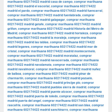
marihuana 602174422 madrid casa de campo
,
comprar marihuana
602174422 madrid el escorial
,
comprar marihuana 602174422
madrid el pardo
,
comprar marihuana 602174422 madrid fuencarral
,
comprar marihuana 602174422 madrid fuenlabrada
,
comprar
marihuana 602174422 madrid galapagar
,
comprar marihuana
602174422 madrid getafe
,
comprar marihuana 602174422 madrid
griñon
,
comprar marihuana 602174422 madrid Historia del Metro de
Madrid
,
comprar marihuana 602174422 madrid hortaleza
,
comprar
marihuana 602174422 madrid la moraleja
,
comprar marihuana
602174422 madrid las tablas
,
comprar marihuana 602174422
madrid leganes
,
comprar marihuana 602174422 madrid mar de
cristal
,
comprar marihuana 602174422 madrid montecarmelo
,
comprar marihuana 602174422 madrid moratalaz
,
comprar
marihuana 602174422 madrid navacerrada
,
comprar marihuana
602174422 madrid navalamata
,
comprar marihuana 602174422
madrid navalmoral
,
comprar marihuana 602174422 madrid nuñez
de balboa
,
comprar marihuana 602174422 madrid pinar de
charmartin
,
comprar marihuana 602174422 madrid pozuelo
,
comprar marihuana 602174422 madrid principe pio
,
comprar
marihuana 602174422 madrid pueblos sierra de madrid
,
comprar
marihuana 602174422 madrid puente alcocer
,
comprar marihuana
602174422 madrid puerta de toledo
,
comprar marihuana 602174422
madrid puerta del angel
,
comprar marihuana 602174422 madrid
rascafria
,
comprar marihuana 602174422 madrid san blas
,
comprar
marihuana 602174422 madrid sanchinarro
,
comprar marihuana