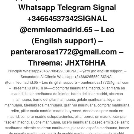
Whatsapp Telegram Signal
+34664537342SIGNAL
@cmmleomadrid.65 – Leo
(English support) –
panterarosa1772@gmail.com –
Threema: JHXT6HHA
Principal Whatsapp+34677084290 SIGNAL – yeffy (no english support) –
Secundario AttCliente Whatsapp +34666265550 SIGNAL
@cmmleomadrid.65 – Leo (English support) – panterarosa1772@gmail.com
– Threema: JHXT6HHA—–:: comprar marihuana madrid, pillar maria en
madrid, fumar amrihuana de interior, barrio del pilar madrid, alcorcon
marihuana, barrio del pilar marihuana, getafe marihuana, leganes
marihuana, fuenlabrada marihuana, gran via marihuana, comprar marihuana
retiro, pillar maria madrid, madrid buy weed, donde comprar maria en
madrid, comprar madrid estupefacientes, pillar porros en madrid, comprar
faso en madrid, aluche marihuana, lucero marihuana, paseo ermita del santo
marihuana, vicente calderon marihuana, plaza de españa marihuana, banco
de españa marihuana, metro de madrid marihuana, pillar maria madrid,