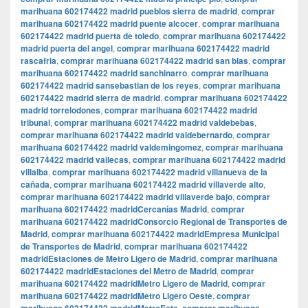
marihuana 602174422 madrid pueblos sierra de madrid
,
comprar
marihuana 602174422 madrid puente alcocer
,
comprar marihuana
602174422 madrid puerta de toledo
,
comprar marihuana 602174422
madrid puerta del angel
,
comprar marihuana 602174422 madrid
rascafria
,
comprar marihuana 602174422 madrid san blas
,
comprar
marihuana 602174422 madrid sanchinarro
,
comprar marihuana
602174422 madrid sansebastian de los reyes
,
comprar marihuana
602174422 madrid sierra de madrid
,
comprar marihuana 602174422
madrid torrelodones
,
comprar marihuana 602174422 madrid
tribunal
,
comprar marihuana 602174422 madrid valdebebas
,
comprar marihuana 602174422 madrid valdebernardo
,
comprar
marihuana 602174422 madrid valdemingomez
,
comprar marihuana
602174422 madrid vallecas
,
comprar marihuana 602174422 madrid
villalba
,
comprar marihuana 602174422 madrid villanueva de la
cañada
,
comprar marihuana 602174422 madrid villaverde alto
,
comprar marihuana 602174422 madrid villaverde bajo
,
comprar
marihuana 602174422 madridCercanías Madrid
,
comprar
marihuana 602174422 madridConsorcio Regional de Transportes de
Madrid
,
comprar marihuana 602174422 madridEmpresa Municipal
de Transportes de Madrid
,
comprar marihuana 602174422
madridEstaciones de Metro Ligero de Madrid
,
comprar marihuana
602174422 madridEstaciones del Metro de Madrid
,
comprar
marihuana 602174422 madridMetro Ligero de Madrid
,
comprar
marihuana 602174422 madridMetro Ligero Oeste
,
comprar
,