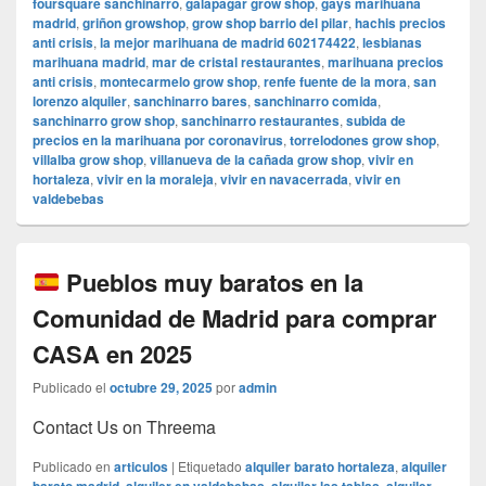
foursquare sanchinarro
,
galapagar grow shop
,
gays marihuana
madrid
,
griñon growshop
,
grow shop barrio del pilar
,
hachis precios
anti crisis
,
la mejor marihuana de madrid 602174422
,
lesbianas
marihuana madrid
,
mar de cristal restaurantes
,
marihuana precios
anti crisis
,
montecarmelo grow shop
,
renfe fuente de la mora
,
san
lorenzo alquiler
,
sanchinarro bares
,
sanchinarro comida
,
sanchinarro grow shop
,
sanchinarro restaurantes
,
subida de
precios en la marihuana por coronavirus
,
torrelodones grow shop
,
villalba grow shop
,
villanueva de la cañada grow shop
,
vivir en
hortaleza
,
vivir en la moraleja
,
vivir en navacerrada
,
vivir en
valdebebas
Pueblos muy baratos en la
Comunidad de Madrid para comprar
CASA en 2025
Publicado el
octubre 29, 2025
por
admin
Contact Us on Threema
Publicado en
articulos
|
Etiquetado
alquiler barato hortaleza
,
alquiler
,
,
,