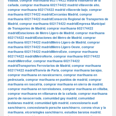
villalba
,
comprar marihuana 602174422 madrid villanueva de la
cañada
,
comprar marihuana 602174422 madrid villaverde alto
,
comprar marihuana 602174422 madrid villaverde bajo
,
comprar
marihuana 602174422 madridCercanías Madrid
,
comprar
marihuana 602174422 madridConsorcio Regional de Transportes de
Madrid
,
comprar marihuana 602174422 madridEmpresa Municipal
de Transportes de Madrid
,
comprar marihuana 602174422
madridEstaciones de Metro Ligero de Madrid
,
comprar marihuana
602174422 madridEstaciones del Metro de Madrid
,
comprar
marihuana 602174422 madridMetro Ligero de Madrid
,
comprar
marihuana 602174422 madridMetro Ligero Oeste
,
comprar
marihuana 602174422 madridMetroEste
,
comprar marihuana
602174422 madridMetroNorte
,
comprar marihuana 602174422
madridMetroSur
,
comprar marihuana 602174422
madridTransportes Ferroviarios de Madrid
,
comprar marihuana
602174422 madridTranvía de Parla
,
comprar marihuana barajas
,
comprar marihuana en navalcarnero
,
comprar marihuana en
pedrezuela
,
comprar marihuana en pueblos de madrid
,
comprar
marihuana en rascafria
,
comprar marihuana en sierra de madrid
,
comprar marihuana en torrelodones
,
comprar marihuana en villalba
,
comprar marihuana en villanueva de la cañada
,
comprar marihuana
puerto de navacerrada
,
comunidad gay madrid
,
comunidad
lesbianas madrid
,
comunidad lgtb madrid
,
concesionario audi
sanchinarro
,
concesionario porsche sanchinarro
,
corona virus y la
marihuana
,
elcorteingles sanchinarro
,
estudios baratos madrid
,