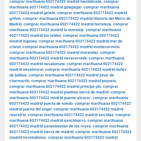
comprar marihuana 602174422 madrid fuenlabrada
,
comprar
marihuana 602174422 madrid galapagar
,
comprar marihuana
602174422 madrid getafe
,
comprar marihuana 602174422 madrid
griñon
,
comprar marihuana 602174422 madrid Historia del Metro de
Madrid
,
comprar marihuana 602174422 madrid hortaleza
,
comprar
marihuana 602174422 madrid la moraleja
,
comprar marihuana
602174422 madrid las tablas
,
comprar marihuana 602174422
madrid leganes
,
comprar marihuana 602174422 madrid mar de
cristal
,
comprar marihuana 602174422 madrid montecarmelo
,
comprar marihuana 602174422 madrid moratalaz
,
comprar
marihuana 602174422 madrid navacerrada
,
comprar marihuana
602174422 madrid navalamata
,
comprar marihuana 602174422
madrid navalmoral
,
comprar marihuana 602174422 madrid nuñez
de balboa
,
comprar marihuana 602174422 madrid pinar de
charmartin
,
comprar marihuana 602174422 madrid pozuelo
,
comprar marihuana 602174422 madrid principe pio
,
comprar
marihuana 602174422 madrid pueblos sierra de madrid
,
comprar
marihuana 602174422 madrid puente alcocer
,
comprar marihuana
602174422 madrid puerta de toledo
,
comprar marihuana 602174422
madrid puerta del angel
,
comprar marihuana 602174422 madrid
rascafria
,
comprar marihuana 602174422 madrid san blas
,
comprar
marihuana 602174422 madrid sanchinarro
,
comprar marihuana
602174422 madrid sansebastian de los reyes
,
comprar marihuana
602174422 madrid sierra de madrid
,
comprar marihuana 602174422
madrid torrelodones
,
comprar marihuana 602174422 madrid