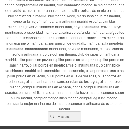
donde comprar maria en madrid, club cannabico madrid, la mejor marihuana
de madrid, comprar marihuana en madrid, pillar bolsas de maria en madrid,
buy best weed in madrid, buy mango weed, marihuana de frutas madrid,
comprar la mejor marihuana, marihuana madrid españa, san blas
marihuana, rivas vaciamadrid marihuana, goya marihuana, cruz del rayo
marihuana, prosperidad marihuana, sainz de baranda marihuana, arguelles
marihuana, moncloa marihuana, alsacia marihuana, sanchinarro marihuana,
montecarmelo marihuana, san agustin de guadalix marihuana, la moraleja
marihuana, mahadahonda marihuana, pozuelo marihuana, club de campo
madrid marihuana, club de golf marihuana, club de caballo marihuana
madrid, pillar porros en pozuelo, pillar porros en sotogrande, pillar porros en
sanchinarro, pillar porros en montecarmelo, marihuana club cannabico
sanchinarro, madrid club cannabico montecarmelo, pillar porros en san blas,
pillar porros en vallecas, pillar porros en villa de vallecas, pillar porros en
alcobendas, pillar marihuana en sansebastian de los reyes, pillar porros en
madrid, comprar marihuana en españa, donde comprar marihuana en
españa, comprar kritikal max, comprar amnesia haze madrid, comprar super
skunk madrid, comprar mango kush madrid,comprar og kush madrid,
comprar la mejor marihuana de madrid, comprar marihuana de exterior en
madrid
Buscar
Buscar
por: