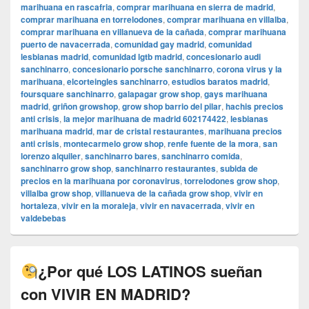
marihuana en rascafria
,
comprar marihuana en sierra de madrid
,
comprar marihuana en torrelodones
,
comprar marihuana en villalba
,
comprar marihuana en villanueva de la cañada
,
comprar marihuana
puerto de navacerrada
,
comunidad gay madrid
,
comunidad
lesbianas madrid
,
comunidad lgtb madrid
,
concesionario audi
sanchinarro
,
concesionario porsche sanchinarro
,
corona virus y la
marihuana
,
elcorteingles sanchinarro
,
estudios baratos madrid
,
foursquare sanchinarro
,
galapagar grow shop
,
gays marihuana
madrid
,
griñon growshop
,
grow shop barrio del pilar
,
hachis precios
anti crisis
,
la mejor marihuana de madrid 602174422
,
lesbianas
marihuana madrid
,
mar de cristal restaurantes
,
marihuana precios
anti crisis
,
montecarmelo grow shop
,
renfe fuente de la mora
,
san
lorenzo alquiler
,
sanchinarro bares
,
sanchinarro comida
,
sanchinarro grow shop
,
sanchinarro restaurantes
,
subida de
precios en la marihuana por coronavirus
,
torrelodones grow shop
,
villalba grow shop
,
villanueva de la cañada grow shop
,
vivir en
hortaleza
,
vivir en la moraleja
,
vivir en navacerrada
,
vivir en
valdebebas
¿Por qué LOS LATINOS sueñan
con VIVIR EN MADRID?