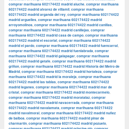
comprar marihuana 602174422 madrid aluche
,
comprar marihuana
602174422 madrid alvarez de villamil
,
comprar marihuana
602174422 madrid arganda del rey
,
comprar marihuana 602174422
madrid arguelles
,
comprar marihuana 602174422 madrid
arroyomolinos
,
comprar marihuana 602174422 madrid canillas
,
comprar marihuana 602174422 madrid canillejas
,
comprar
marihuana 602174422 madrid casa de campo
,
comprar marihuana
602174422 madrid el escorial
,
comprar marihuana 602174422
madrid el pardo
,
comprar marihuana 602174422 madrid fuencarral
,
comprar marihuana 602174422 madrid fuenlabrada
,
comprar
marihuana 602174422 madrid galapagar
,
comprar marihuana
602174422 madrid getafe
,
comprar marihuana 602174422 madrid
griñon
,
comprar marihuana 602174422 madrid Historia del Metro de
Madrid
,
comprar marihuana 602174422 madrid hortaleza
,
comprar
marihuana 602174422 madrid la moraleja
,
comprar marihuana
602174422 madrid las tablas
,
comprar marihuana 602174422
madrid leganes
,
comprar marihuana 602174422 madrid mar de
cristal
,
comprar marihuana 602174422 madrid montecarmelo
,
comprar marihuana 602174422 madrid moratalaz
,
comprar
marihuana 602174422 madrid navacerrada
,
comprar marihuana
602174422 madrid navalamata
,
comprar marihuana 602174422
madrid navalmoral
,
comprar marihuana 602174422 madrid nuñez
de balboa
,
comprar marihuana 602174422 madrid pinar de
charmartin
,
comprar marihuana 602174422 madrid pozuelo
,
comprar marihuana 602174422 madrid principe pio
,
comprar