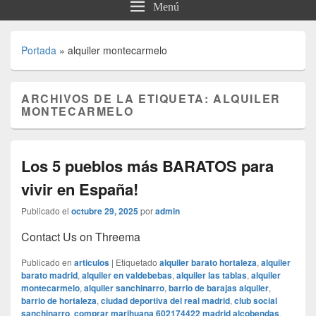
Menú
Portada
»
alquiler montecarmelo
ARCHIVOS DE LA ETIQUETA:
ALQUILER
MONTECARMELO
Los 5 pueblos más BARATOS para
vivir en España!
Publicado el
octubre 29, 2025
por
admin
Contact Us on Threema
Publicado en
articulos
|
Etiquetado
alquiler barato hortaleza
,
alquiler
barato madrid
,
alquiler en valdebebas
,
alquiler las tablas
,
alquiler
montecarmelo
,
alquiler sanchinarro
,
barrio de barajas alquiler
,
barrio de hortaleza
,
ciudad deportiva del real madrid
,
club social
sanchinarro
,
comprar marihuana 602174422 madrid alcobendas
,