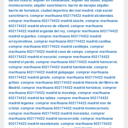
barato madrid
alquiler en valdebebas
alquiler las tablas
alquiler
montecarmelo
,
alquiler sanchinarro
,
barrio de barajas alquiler
,
barrio de hortaleza
,
ciudad deportiva del real madrid
,
club social
sanchinarro
,
comprar marihuana 602174422 madrid alcobendas
,
comprar marihuana 602174422 madrid aluche
,
comprar marihuana
602174422 madrid alvarez de villamil
,
comprar marihuana
602174422 madrid arganda del rey
,
comprar marihuana 602174422
madrid arguelles
,
comprar marihuana 602174422 madrid
arroyomolinos
,
comprar marihuana 602174422 madrid canillas
,
comprar marihuana 602174422 madrid canillejas
,
comprar
marihuana 602174422 madrid casa de campo
,
comprar marihuana
602174422 madrid el escorial
,
comprar marihuana 602174422
madrid el pardo
,
comprar marihuana 602174422 madrid fuencarral
,
comprar marihuana 602174422 madrid fuenlabrada
,
comprar
marihuana 602174422 madrid galapagar
,
comprar marihuana
602174422 madrid getafe
,
comprar marihuana 602174422 madrid
griñon
,
comprar marihuana 602174422 madrid Historia del Metro de
Madrid
,
comprar marihuana 602174422 madrid hortaleza
,
comprar
marihuana 602174422 madrid la moraleja
,
comprar marihuana
602174422 madrid las tablas
,
comprar marihuana 602174422
madrid leganes
,
comprar marihuana 602174422 madrid mar de
cristal
,
comprar marihuana 602174422 madrid montecarmelo
,
comprar marihuana 602174422 madrid moratalaz
,
comprar
marihuana 602174422 madrid navacerrada
,
comprar marihuana
602174422 madrid navalamata
,
comprar marihuana 602174422