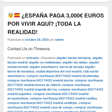
¿ESPAÑA PAGA 3,000€ EUROS
POR VIVIR AQUÍ? ¡TODA LA
REALIDAD!
Publicado el
octubre 29, 2025
por
admin
Contact Us on Threema
Publicado en
articulos
|
Etiquetado
alquiler barato hortaleza
,
alquiler
barato madrid
,
alquiler en valdebebas
,
alquiler las tablas
,
alquiler
montecarmelo
,
alquiler sanchinarro
,
barrio de barajas alquiler
,
barrio de hortaleza
,
ciudad deportiva del real madrid
,
club social
sanchinarro
,
comprar marihuana 602174422 madrid alcobendas
,
comprar marihuana 602174422 madrid aluche
,
comprar marihuana
602174422 madrid alvarez de villamil
,
comprar marihuana
602174422 madrid arganda del rey
,
comprar marihuana 602174422
madrid arguelles
,
comprar marihuana 602174422 madrid
arroyomolinos
,
comprar marihuana 602174422 madrid canillas
,
comprar marihuana 602174422 madrid canillejas
,
comprar
marihuana 602174422 madrid casa de campo
,
comprar marihuana
602174422 madrid el escorial
,
comprar marihuana 602174422