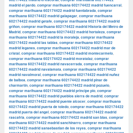
madrid el pardo
,
comprar marihuana 602174422 madrid fuencarral
,
comprar marihuana 602174422 madrid fuenlabrada
,
comprar
marihuana 602174422 madrid galapagar
,
comprar marihuana
602174422 madrid getafe
,
comprar marihuana 602174422 madrid
griñon
,
comprar marihuana 602174422 madrid Historia del Metro de
Madrid
,
comprar marihuana 602174422 madrid hortaleza
,
comprar
marihuana 602174422 madrid la moraleja
,
comprar marihuana
602174422 madrid las tablas
,
comprar marihuana 602174422
madrid leganes
,
comprar marihuana 602174422 madrid mar de
cristal
,
comprar marihuana 602174422 madrid montecarmelo
,
comprar marihuana 602174422 madrid moratalaz
,
comprar
marihuana 602174422 madrid navacerrada
,
comprar marihuana
602174422 madrid navalamata
,
comprar marihuana 602174422
madrid navalmoral
,
comprar marihuana 602174422 madrid nuñez
de balboa
,
comprar marihuana 602174422 madrid pinar de
charmartin
,
comprar marihuana 602174422 madrid pozuelo
,
comprar marihuana 602174422 madrid principe pio
,
comprar
marihuana 602174422 madrid pueblos sierra de madrid
,
comprar
marihuana 602174422 madrid puente alcocer
,
comprar marihuana
602174422 madrid puerta de toledo
,
comprar marihuana 602174422
madrid puerta del angel
,
comprar marihuana 602174422 madrid
rascafria
,
comprar marihuana 602174422 madrid san blas
,
comprar
marihuana 602174422 madrid sanchinarro
,
comprar marihuana
602174422 madrid sansebastian de los reyes
,
comprar marihuana