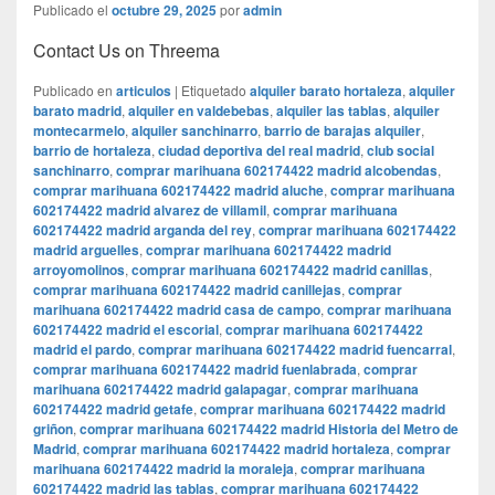
Publicado el
octubre 29, 2025
por
admin
Contact Us on Threema
Publicado en
articulos
|
Etiquetado
alquiler barato hortaleza
,
alquiler
barato madrid
,
alquiler en valdebebas
,
alquiler las tablas
,
alquiler
montecarmelo
,
alquiler sanchinarro
,
barrio de barajas alquiler
,
barrio de hortaleza
,
ciudad deportiva del real madrid
,
club social
sanchinarro
,
comprar marihuana 602174422 madrid alcobendas
,
comprar marihuana 602174422 madrid aluche
,
comprar marihuana
602174422 madrid alvarez de villamil
,
comprar marihuana
602174422 madrid arganda del rey
,
comprar marihuana 602174422
madrid arguelles
,
comprar marihuana 602174422 madrid
arroyomolinos
,
comprar marihuana 602174422 madrid canillas
,
comprar marihuana 602174422 madrid canillejas
,
comprar
marihuana 602174422 madrid casa de campo
,
comprar marihuana
602174422 madrid el escorial
,
comprar marihuana 602174422
madrid el pardo
,
comprar marihuana 602174422 madrid fuencarral
,
comprar marihuana 602174422 madrid fuenlabrada
,
comprar
marihuana 602174422 madrid galapagar
,
comprar marihuana
602174422 madrid getafe
,
comprar marihuana 602174422 madrid
griñon
,
comprar marihuana 602174422 madrid Historia del Metro de
Madrid
,
comprar marihuana 602174422 madrid hortaleza
,
comprar
marihuana 602174422 madrid la moraleja
,
comprar marihuana
602174422 madrid las tablas
,
comprar marihuana 602174422