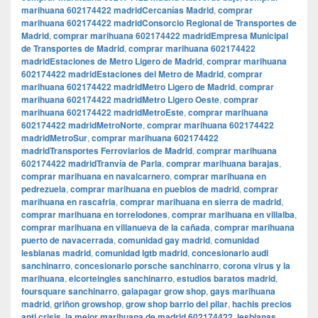
marihuana 602174422 madridCercanías Madrid
,
comprar
marihuana 602174422 madridConsorcio Regional de Transportes de
Madrid
,
comprar marihuana 602174422 madridEmpresa Municipal
de Transportes de Madrid
,
comprar marihuana 602174422
madridEstaciones de Metro Ligero de Madrid
,
comprar marihuana
602174422 madridEstaciones del Metro de Madrid
,
comprar
marihuana 602174422 madridMetro Ligero de Madrid
,
comprar
marihuana 602174422 madridMetro Ligero Oeste
,
comprar
marihuana 602174422 madridMetroEste
,
comprar marihuana
602174422 madridMetroNorte
,
comprar marihuana 602174422
madridMetroSur
,
comprar marihuana 602174422
madridTransportes Ferroviarios de Madrid
,
comprar marihuana
602174422 madridTranvía de Parla
,
comprar marihuana barajas
,
comprar marihuana en navalcarnero
,
comprar marihuana en
pedrezuela
,
comprar marihuana en pueblos de madrid
,
comprar
marihuana en rascafria
,
comprar marihuana en sierra de madrid
,
comprar marihuana en torrelodones
,
comprar marihuana en villalba
,
comprar marihuana en villanueva de la cañada
,
comprar marihuana
puerto de navacerrada
,
comunidad gay madrid
,
comunidad
lesbianas madrid
,
comunidad lgtb madrid
,
concesionario audi
sanchinarro
,
concesionario porsche sanchinarro
,
corona virus y la
marihuana
,
elcorteingles sanchinarro
,
estudios baratos madrid
,
foursquare sanchinarro
,
galapagar grow shop
,
gays marihuana
madrid
,
griñon growshop
,
grow shop barrio del pilar
,
hachis precios
anti crisis
,
la mejor marihuana de madrid 602174422
,
lesbianas