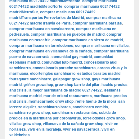
marihuana 602174422 madridMetroEste
,
comprar marihuana
602174422 madridMetroNorte
,
comprar marihuana 602174422
madridMetroSur
,
comprar marihuana 602174422
madridTransportes Ferroviarios de Madrid
,
comprar marihuana
602174422 madridTranvía de Parla
,
comprar marihuana barajas
,
comprar marihuana en navalcarnero
,
comprar marihuana en
pedrezuela
,
comprar marihuana en pueblos de madrid
,
comprar
marihuana en rascafria
,
comprar marihuana en sierra de madrid
,
comprar marihuana en torrelodones
,
comprar marihuana en villalba
,
comprar marihuana en villanueva de la cañada
,
comprar marihuana
puerto de navacerrada
,
comunidad gay madrid
,
comunidad
lesbianas madrid
,
comunidad lgtb madrid
,
concesionario audi
sanchinarro
,
concesionario porsche sanchinarro
,
corona virus y la
marihuana
,
elcorteingles sanchinarro
,
estudios baratos madrid
,
foursquare sanchinarro
,
galapagar grow shop
,
gays marihuana
madrid
,
griñon growshop
,
grow shop barrio del pilar
,
hachis precios
anti crisis
,
la mejor marihuana de madrid 602174422
,
lesbianas
marihuana madrid
,
mar de cristal restaurantes
,
marihuana precios
anti crisis
,
montecarmelo grow shop
,
renfe fuente de la mora
,
san
lorenzo alquiler
,
sanchinarro bares
,
sanchinarro comida
,
sanchinarro grow shop
,
sanchinarro restaurantes
,
subida de
precios en la marihuana por coronavirus
,
torrelodones grow shop
,
villalba grow shop
,
villanueva de la cañada grow shop
,
vivir en
hortaleza
,
vivir en la moraleja
,
vivir en navacerrada
,
vivir en
valdebebas