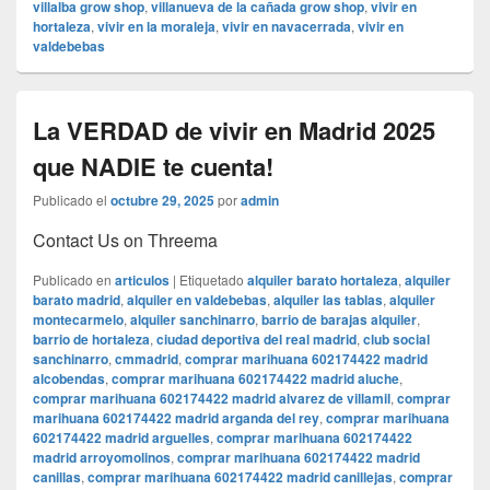
villalba grow shop
,
villanueva de la cañada grow shop
,
vivir en
hortaleza
,
vivir en la moraleja
,
vivir en navacerrada
,
vivir en
valdebebas
La VERDAD de vivir en Madrid 2025
que NADIE te cuenta!
Publicado el
octubre 29, 2025
por
admin
Contact Us on Threema
Publicado en
articulos
|
Etiquetado
alquiler barato hortaleza
,
alquiler
barato madrid
,
alquiler en valdebebas
,
alquiler las tablas
,
alquiler
montecarmelo
,
alquiler sanchinarro
,
barrio de barajas alquiler
,
barrio de hortaleza
,
ciudad deportiva del real madrid
,
club social
sanchinarro
,
cmmadrid
,
comprar marihuana 602174422 madrid
alcobendas
,
comprar marihuana 602174422 madrid aluche
,
comprar marihuana 602174422 madrid alvarez de villamil
,
comprar
marihuana 602174422 madrid arganda del rey
,
comprar marihuana
602174422 madrid arguelles
,
comprar marihuana 602174422
madrid arroyomolinos
,
comprar marihuana 602174422 madrid
canillas
,
comprar marihuana 602174422 madrid canillejas
,
comprar