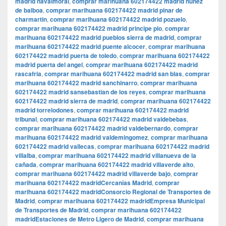
madrid navalmoral
,
comprar marihuana 602174422 madrid nuñez
de balboa
,
comprar marihuana 602174422 madrid pinar de
charmartin
,
comprar marihuana 602174422 madrid pozuelo
,
comprar marihuana 602174422 madrid principe pio
,
comprar
marihuana 602174422 madrid pueblos sierra de madrid
,
comprar
marihuana 602174422 madrid puente alcocer
,
comprar marihuana
602174422 madrid puerta de toledo
,
comprar marihuana 602174422
madrid puerta del angel
,
comprar marihuana 602174422 madrid
rascafria
,
comprar marihuana 602174422 madrid san blas
,
comprar
marihuana 602174422 madrid sanchinarro
,
comprar marihuana
602174422 madrid sansebastian de los reyes
,
comprar marihuana
602174422 madrid sierra de madrid
,
comprar marihuana 602174422
madrid torrelodones
,
comprar marihuana 602174422 madrid
tribunal
,
comprar marihuana 602174422 madrid valdebebas
,
comprar marihuana 602174422 madrid valdebernardo
,
comprar
marihuana 602174422 madrid valdemingomez
,
comprar marihuana
602174422 madrid vallecas
,
comprar marihuana 602174422 madrid
villalba
,
comprar marihuana 602174422 madrid villanueva de la
cañada
,
comprar marihuana 602174422 madrid villaverde alto
,
comprar marihuana 602174422 madrid villaverde bajo
,
comprar
marihuana 602174422 madridCercanías Madrid
,
comprar
marihuana 602174422 madridConsorcio Regional de Transportes de
Madrid
,
comprar marihuana 602174422 madridEmpresa Municipal
de Transportes de Madrid
,
comprar marihuana 602174422
madridEstaciones de Metro Ligero de Madrid
,
comprar marihuana