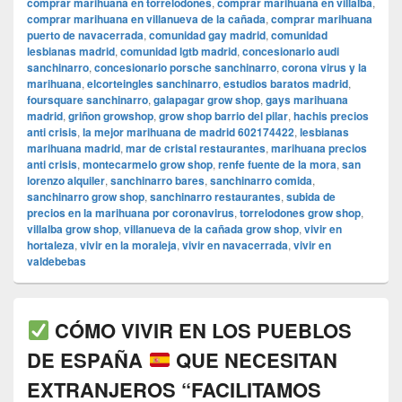
comprar marihuana en torrelodones
,
comprar marihuana en villalba
,
comprar marihuana en villanueva de la cañada
,
comprar marihuana
puerto de navacerrada
,
comunidad gay madrid
,
comunidad
lesbianas madrid
,
comunidad lgtb madrid
,
concesionario audi
sanchinarro
,
concesionario porsche sanchinarro
,
corona virus y la
marihuana
,
elcorteingles sanchinarro
,
estudios baratos madrid
,
foursquare sanchinarro
,
galapagar grow shop
,
gays marihuana
madrid
,
griñon growshop
,
grow shop barrio del pilar
,
hachis precios
anti crisis
,
la mejor marihuana de madrid 602174422
,
lesbianas
marihuana madrid
,
mar de cristal restaurantes
,
marihuana precios
anti crisis
,
montecarmelo grow shop
,
renfe fuente de la mora
,
san
lorenzo alquiler
,
sanchinarro bares
,
sanchinarro comida
,
sanchinarro grow shop
,
sanchinarro restaurantes
,
subida de
precios en la marihuana por coronavirus
,
torrelodones grow shop
,
villalba grow shop
,
villanueva de la cañada grow shop
,
vivir en
hortaleza
,
vivir en la moraleja
,
vivir en navacerrada
,
vivir en
valdebebas
CÓMO VIVIR EN LOS PUEBLOS
DE ESPAÑA
QUE NECESITAN
EXTRANJEROS “FACILITAMOS