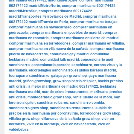
marihuana 602174422 madridMetroEste
comprar marihuana
602174422 madridMetroNorte
,
comprar marihuana 602174422
madridMetroSur
,
comprar marihuana 602174422
madridTransportes Ferroviarios de Madrid
,
comprar marihuana
602174422 madridTranvía de Parla
,
comprar marihuana barajas
,
comprar marihuana en navalcarnero
,
comprar marihuana en
pedrezuela
,
comprar marihuana en pueblos de madrid
,
comprar
marihuana en rascafria
,
comprar marihuana en sierra de madrid
,
comprar marihuana en torrelodones
,
comprar marihuana en villalba
,
comprar marihuana en villanueva de la cañada
,
comprar marihuana
puerto de navacerrada
,
comunidad gay madrid
,
comunidad
lesbianas madrid
,
comunidad lgtb madrid
,
concesionario audi
sanchinarro
,
concesionario porsche sanchinarro
,
corona virus y la
marihuana
,
elcorteingles sanchinarro
,
estudios baratos madrid
,
foursquare sanchinarro
,
galapagar grow shop
,
gays marihuana
madrid
,
griñon growshop
,
grow shop barrio del pilar
,
hachis precios
anti crisis
,
la mejor marihuana de madrid 602174422
,
lesbianas
marihuana madrid
,
mar de cristal restaurantes
,
marihuana precios
anti crisis
,
montecarmelo grow shop
,
renfe fuente de la mora
,
san
lorenzo alquiler
,
sanchinarro bares
,
sanchinarro comida
,
sanchinarro grow shop
,
sanchinarro restaurantes
,
subida de
precios en la marihuana por coronavirus
,
torrelodones grow shop
,
villalba grow shop
,
villanueva de la cañada grow shop
,
vivir en
hortaleza
,
vivir en la moraleja
,
vivir en navacerrada
,
vivir en
valdebebas