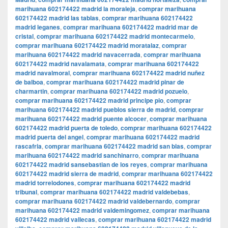
marihuana 602174422 madrid la moraleja
,
comprar marihuana
602174422 madrid las tablas
,
comprar marihuana 602174422
madrid leganes
,
comprar marihuana 602174422 madrid mar de
cristal
,
comprar marihuana 602174422 madrid montecarmelo
,
comprar marihuana 602174422 madrid moratalaz
,
comprar
marihuana 602174422 madrid navacerrada
,
comprar marihuana
602174422 madrid navalamata
,
comprar marihuana 602174422
madrid navalmoral
,
comprar marihuana 602174422 madrid nuñez
de balboa
,
comprar marihuana 602174422 madrid pinar de
charmartin
,
comprar marihuana 602174422 madrid pozuelo
,
comprar marihuana 602174422 madrid principe pio
,
comprar
marihuana 602174422 madrid pueblos sierra de madrid
,
comprar
marihuana 602174422 madrid puente alcocer
,
comprar marihuana
602174422 madrid puerta de toledo
,
comprar marihuana 602174422
madrid puerta del angel
,
comprar marihuana 602174422 madrid
rascafria
,
comprar marihuana 602174422 madrid san blas
,
comprar
marihuana 602174422 madrid sanchinarro
,
comprar marihuana
602174422 madrid sansebastian de los reyes
,
comprar marihuana
602174422 madrid sierra de madrid
,
comprar marihuana 602174422
madrid torrelodones
,
comprar marihuana 602174422 madrid
tribunal
,
comprar marihuana 602174422 madrid valdebebas
,
comprar marihuana 602174422 madrid valdebernardo
,
comprar
marihuana 602174422 madrid valdemingomez
,
comprar marihuana
602174422 madrid vallecas
,
comprar marihuana 602174422 madrid