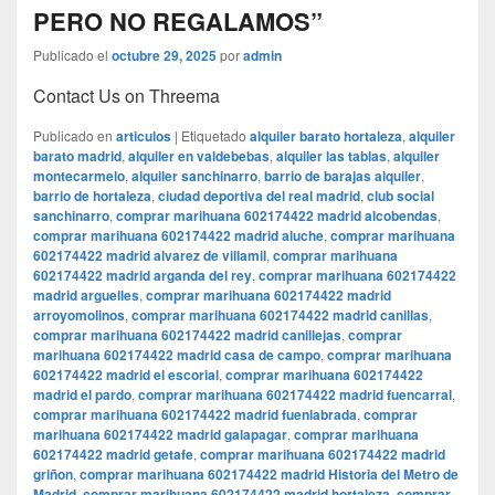
PERO NO REGALAMOS”
Publicado el
octubre 29, 2025
por
admin
Contact Us on Threema
Publicado en
articulos
|
Etiquetado
alquiler barato hortaleza
,
alquiler
barato madrid
,
alquiler en valdebebas
,
alquiler las tablas
,
alquiler
montecarmelo
,
alquiler sanchinarro
,
barrio de barajas alquiler
,
barrio de hortaleza
,
ciudad deportiva del real madrid
,
club social
sanchinarro
,
comprar marihuana 602174422 madrid alcobendas
,
comprar marihuana 602174422 madrid aluche
,
comprar marihuana
602174422 madrid alvarez de villamil
,
comprar marihuana
602174422 madrid arganda del rey
,
comprar marihuana 602174422
madrid arguelles
,
comprar marihuana 602174422 madrid
arroyomolinos
,
comprar marihuana 602174422 madrid canillas
,
comprar marihuana 602174422 madrid canillejas
,
comprar
marihuana 602174422 madrid casa de campo
,
comprar marihuana
602174422 madrid el escorial
,
comprar marihuana 602174422
madrid el pardo
,
comprar marihuana 602174422 madrid fuencarral
,
comprar marihuana 602174422 madrid fuenlabrada
,
comprar
marihuana 602174422 madrid galapagar
,
comprar marihuana
602174422 madrid getafe
,
comprar marihuana 602174422 madrid
griñon
,
comprar marihuana 602174422 madrid Historia del Metro de
Madrid
,
comprar marihuana 602174422 madrid hortaleza
,
comprar