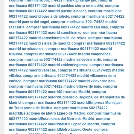
comprar marihuana 602174422 madrid principe pio
comprar
marihuana 602174422 madrid pueblos sierra de madrid
,
comprar
marihuana 602174422 madrid puente alcocer
,
comprar marihuana
602174422 madrid puerta de toledo
,
comprar marihuana 602174422
madrid puerta del angel
,
comprar marihuana 602174422 madrid
rascafria
,
comprar marihuana 602174422 madrid san blas
,
comprar
marihuana 602174422 madrid sanchinarro
,
comprar marihuana
602174422 madrid sansebastian de los reyes
,
comprar marihuana
602174422 madrid sierra de madrid
,
comprar marihuana 602174422
madrid torrelodones
,
comprar marihuana 602174422 madrid
tribunal
,
comprar marihuana 602174422 madrid valdebebas
,
comprar marihuana 602174422 madrid valdebernardo
,
comprar
marihuana 602174422 madrid valdemingomez
,
comprar marihuana
602174422 madrid vallecas
,
comprar marihuana 602174422 madrid
villalba
,
comprar marihuana 602174422 madrid villanueva de la
cañada
,
comprar marihuana 602174422 madrid villaverde alto
,
comprar marihuana 602174422 madrid villaverde bajo
,
comprar
marihuana 602174422 madridCercanías Madrid
,
comprar
marihuana 602174422 madridConsorcio Regional de Transportes de
Madrid
,
comprar marihuana 602174422 madridEmpresa Municipal
de Transportes de Madrid
,
comprar marihuana 602174422
madridEstaciones de Metro Ligero de Madrid
,
comprar marihuana
602174422 madridEstaciones del Metro de Madrid
,
comprar
marihuana 602174422 madridMetro Ligero de Madrid
,
comprar
marihuana 602174422 madridMetro Ligero Oeste
,
comprar