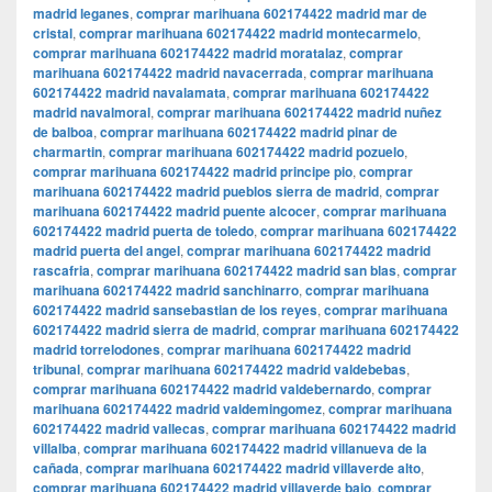
madrid leganes
,
comprar marihuana 602174422 madrid mar de
cristal
,
comprar marihuana 602174422 madrid montecarmelo
,
comprar marihuana 602174422 madrid moratalaz
,
comprar
marihuana 602174422 madrid navacerrada
,
comprar marihuana
602174422 madrid navalamata
,
comprar marihuana 602174422
madrid navalmoral
,
comprar marihuana 602174422 madrid nuñez
de balboa
,
comprar marihuana 602174422 madrid pinar de
charmartin
,
comprar marihuana 602174422 madrid pozuelo
,
comprar marihuana 602174422 madrid principe pio
,
comprar
marihuana 602174422 madrid pueblos sierra de madrid
,
comprar
marihuana 602174422 madrid puente alcocer
,
comprar marihuana
602174422 madrid puerta de toledo
,
comprar marihuana 602174422
madrid puerta del angel
,
comprar marihuana 602174422 madrid
rascafria
,
comprar marihuana 602174422 madrid san blas
,
comprar
marihuana 602174422 madrid sanchinarro
,
comprar marihuana
602174422 madrid sansebastian de los reyes
,
comprar marihuana
602174422 madrid sierra de madrid
,
comprar marihuana 602174422
madrid torrelodones
,
comprar marihuana 602174422 madrid
tribunal
,
comprar marihuana 602174422 madrid valdebebas
,
comprar marihuana 602174422 madrid valdebernardo
,
comprar
marihuana 602174422 madrid valdemingomez
,
comprar marihuana
602174422 madrid vallecas
,
comprar marihuana 602174422 madrid
villalba
,
comprar marihuana 602174422 madrid villanueva de la
cañada
,
comprar marihuana 602174422 madrid villaverde alto
,
comprar marihuana 602174422 madrid villaverde bajo
,
comprar