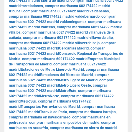
602174422 madrid sierra de madrid
,
comprar marihuana 602174422
madrid torrelodones
,
comprar marihuana 602174422 madrid
tribunal
,
comprar marihuana 602174422 madrid valdebebas
,
comprar marihuana 602174422 madrid valdebernardo
,
comprar
marihuana 602174422 madrid valdemingomez
,
comprar marihuana
602174422 madrid vallecas
,
comprar marihuana 602174422 madrid
villalba
,
comprar marihuana 602174422 madrid villanueva de la
cañada
,
comprar marihuana 602174422 madrid villaverde alto
,
comprar marihuana 602174422 madrid villaverde bajo
,
comprar
marihuana 602174422 madridCercanías Madrid
,
comprar
marihuana 602174422 madridConsorcio Regional de Transportes de
Madrid
,
comprar marihuana 602174422 madridEmpresa Municipal
de Transportes de Madrid
,
comprar marihuana 602174422
madridEstaciones de Metro Ligero de Madrid
,
comprar marihuana
602174422 madridEstaciones del Metro de Madrid
,
comprar
marihuana 602174422 madridMetro Ligero de Madrid
,
comprar
marihuana 602174422 madridMetro Ligero Oeste
,
comprar
marihuana 602174422 madridMetroEste
,
comprar marihuana
602174422 madridMetroNorte
,
comprar marihuana 602174422
madridMetroSur
,
comprar marihuana 602174422
madridTransportes Ferroviarios de Madrid
,
comprar marihuana
602174422 madridTranvía de Parla
,
comprar marihuana barajas
,
comprar marihuana en navalcarnero
,
comprar marihuana en
pedrezuela
,
comprar marihuana en pueblos de madrid
,
comprar
marihuana en rascafria
,
comprar marihuana en sierra de madrid
,