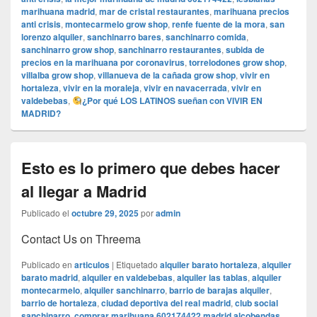
marihuana madrid
,
mar de cristal restaurantes
,
marihuana precios
anti crisis
,
montecarmelo grow shop
,
renfe fuente de la mora
,
san
lorenzo alquiler
,
sanchinarro bares
,
sanchinarro comida
,
sanchinarro grow shop
,
sanchinarro restaurantes
,
subida de
precios en la marihuana por coronavirus
,
torrelodones grow shop
,
villalba grow shop
,
villanueva de la cañada grow shop
,
vivir en
hortaleza
,
vivir en la moraleja
,
vivir en navacerrada
,
vivir en
valdebebas
,
¿Por qué LOS LATINOS sueñan con VIVIR EN
MADRID?
Esto es lo primero que debes hacer
al llegar a Madrid
Publicado el
octubre 29, 2025
por
admin
Contact Us on Threema
Publicado en
articulos
|
Etiquetado
alquiler barato hortaleza
,
alquiler
barato madrid
,
alquiler en valdebebas
,
alquiler las tablas
,
alquiler
montecarmelo
,
alquiler sanchinarro
,
barrio de barajas alquiler
,
barrio de hortaleza
,
ciudad deportiva del real madrid
,
club social
sanchinarro
,
comprar marihuana 602174422 madrid alcobendas
,