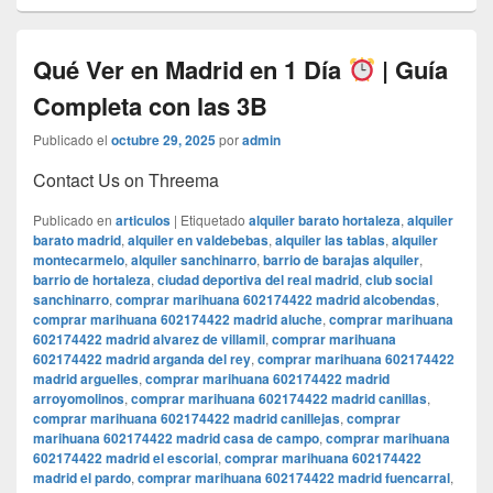
Qué Ver en Madrid en 1 Día
| Guía
Completa con las 3B
Publicado el
octubre 29, 2025
por
admin
Contact Us on Threema
Publicado en
articulos
|
Etiquetado
alquiler barato hortaleza
,
alquiler
barato madrid
,
alquiler en valdebebas
,
alquiler las tablas
,
alquiler
montecarmelo
,
alquiler sanchinarro
,
barrio de barajas alquiler
,
barrio de hortaleza
,
ciudad deportiva del real madrid
,
club social
sanchinarro
,
comprar marihuana 602174422 madrid alcobendas
,
comprar marihuana 602174422 madrid aluche
,
comprar marihuana
602174422 madrid alvarez de villamil
,
comprar marihuana
602174422 madrid arganda del rey
,
comprar marihuana 602174422
madrid arguelles
,
comprar marihuana 602174422 madrid
arroyomolinos
,
comprar marihuana 602174422 madrid canillas
,
comprar marihuana 602174422 madrid canillejas
,
comprar
marihuana 602174422 madrid casa de campo
,
comprar marihuana
602174422 madrid el escorial
,
comprar marihuana 602174422
madrid el pardo
,
comprar marihuana 602174422 madrid fuencarral
,