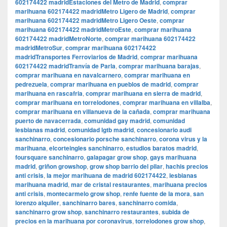
602174422 madridEstaciones del Metro de Madrid
,
comprar
marihuana 602174422 madridMetro Ligero de Madrid
,
comprar
marihuana 602174422 madridMetro Ligero Oeste
,
comprar
marihuana 602174422 madridMetroEste
,
comprar marihuana
602174422 madridMetroNorte
,
comprar marihuana 602174422
madridMetroSur
,
comprar marihuana 602174422
madridTransportes Ferroviarios de Madrid
,
comprar marihuana
602174422 madridTranvía de Parla
,
comprar marihuana barajas
,
comprar marihuana en navalcarnero
,
comprar marihuana en
pedrezuela
,
comprar marihuana en pueblos de madrid
,
comprar
marihuana en rascafria
,
comprar marihuana en sierra de madrid
,
comprar marihuana en torrelodones
,
comprar marihuana en villalba
,
comprar marihuana en villanueva de la cañada
,
comprar marihuana
puerto de navacerrada
,
comunidad gay madrid
,
comunidad
lesbianas madrid
,
comunidad lgtb madrid
,
concesionario audi
sanchinarro
,
concesionario porsche sanchinarro
,
corona virus y la
marihuana
,
elcorteingles sanchinarro
,
estudios baratos madrid
,
foursquare sanchinarro
,
galapagar grow shop
,
gays marihuana
madrid
,
griñon growshop
,
grow shop barrio del pilar
,
hachis precios
anti crisis
,
la mejor marihuana de madrid 602174422
,
lesbianas
marihuana madrid
,
mar de cristal restaurantes
,
marihuana precios
anti crisis
,
montecarmelo grow shop
,
renfe fuente de la mora
,
san
lorenzo alquiler
,
sanchinarro bares
,
sanchinarro comida
,
sanchinarro grow shop
,
sanchinarro restaurantes
,
subida de
precios en la marihuana por coronavirus
,
torrelodones grow shop
,