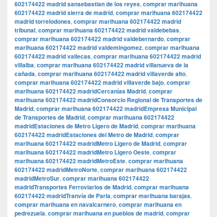
602174422 madrid sansebastian de los reyes
,
comprar marihuana
602174422 madrid sierra de madrid
,
comprar marihuana 602174422
madrid torrelodones
,
comprar marihuana 602174422 madrid
tribunal
,
comprar marihuana 602174422 madrid valdebebas
,
comprar marihuana 602174422 madrid valdebernardo
,
comprar
marihuana 602174422 madrid valdemingomez
,
comprar marihuana
602174422 madrid vallecas
,
comprar marihuana 602174422 madrid
villalba
,
comprar marihuana 602174422 madrid villanueva de la
cañada
,
comprar marihuana 602174422 madrid villaverde alto
,
comprar marihuana 602174422 madrid villaverde bajo
,
comprar
marihuana 602174422 madridCercanías Madrid
,
comprar
marihuana 602174422 madridConsorcio Regional de Transportes de
Madrid
,
comprar marihuana 602174422 madridEmpresa Municipal
de Transportes de Madrid
,
comprar marihuana 602174422
madridEstaciones de Metro Ligero de Madrid
,
comprar marihuana
602174422 madridEstaciones del Metro de Madrid
,
comprar
marihuana 602174422 madridMetro Ligero de Madrid
,
comprar
marihuana 602174422 madridMetro Ligero Oeste
,
comprar
marihuana 602174422 madridMetroEste
,
comprar marihuana
602174422 madridMetroNorte
,
comprar marihuana 602174422
madridMetroSur
,
comprar marihuana 602174422
madridTransportes Ferroviarios de Madrid
,
comprar marihuana
602174422 madridTranvía de Parla
,
comprar marihuana barajas
,
comprar marihuana en navalcarnero
,
comprar marihuana en
pedrezuela
,
comprar marihuana en pueblos de madrid
,
comprar