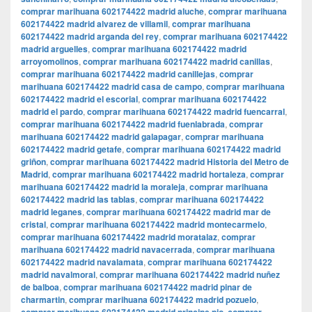
comprar marihuana 602174422 madrid aluche
,
comprar marihuana
602174422 madrid alvarez de villamil
,
comprar marihuana
602174422 madrid arganda del rey
,
comprar marihuana 602174422
madrid arguelles
,
comprar marihuana 602174422 madrid
arroyomolinos
,
comprar marihuana 602174422 madrid canillas
,
comprar marihuana 602174422 madrid canillejas
,
comprar
marihuana 602174422 madrid casa de campo
,
comprar marihuana
602174422 madrid el escorial
,
comprar marihuana 602174422
madrid el pardo
,
comprar marihuana 602174422 madrid fuencarral
,
comprar marihuana 602174422 madrid fuenlabrada
,
comprar
marihuana 602174422 madrid galapagar
,
comprar marihuana
602174422 madrid getafe
,
comprar marihuana 602174422 madrid
griñon
,
comprar marihuana 602174422 madrid Historia del Metro de
Madrid
,
comprar marihuana 602174422 madrid hortaleza
,
comprar
marihuana 602174422 madrid la moraleja
,
comprar marihuana
602174422 madrid las tablas
,
comprar marihuana 602174422
madrid leganes
,
comprar marihuana 602174422 madrid mar de
cristal
,
comprar marihuana 602174422 madrid montecarmelo
,
comprar marihuana 602174422 madrid moratalaz
,
comprar
marihuana 602174422 madrid navacerrada
,
comprar marihuana
602174422 madrid navalamata
,
comprar marihuana 602174422
madrid navalmoral
,
comprar marihuana 602174422 madrid nuñez
de balboa
,
comprar marihuana 602174422 madrid pinar de
charmartin
,
comprar marihuana 602174422 madrid pozuelo
,
,