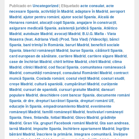
Publicado en
Uncategorized
|
Etiquetado
acte consulat
,
acte
necesare Spania
,
activități în Madrid
,
adaptare în Madrid
,
aeroport
Madrid
,
ajutor pentru români
,
ajutor social Spania
,
Alcalá de
Henares români
,
alocații copii Spania
,
angajare în construcții
,
asigurare medicală Spania
,
asistență juridică Spania
,
Atlético
Madrid
,
autobuze Madrid
,
avocați Madrid
,
B.U.G. Mafia - Viata
Noastra (feat. Adriana Vlad) (Prod. Tata Vlad) (Videoclip)
,
bănci
Spania
,
bani trimiși în România
,
baruri Madrid
,
beneficii sociale
Spania
,
biserici românești Madrid
,
burse Spania
,
călătorii Spania
,
card european de sănătate
,
cartiere Madrid
,
cartiere sigure Madrid
,
case de închiriat Madrid
,
chirii ieftine Madrid
,
chirii Madrid
,
clima
Madrid
,
clinici Madrid
,
cod fiscal Spania
,
comunitatea românească
Madrid
,
comunități românești
,
consulatul României Madrid
,
contract
muncă Spania
,
Coslada români
,
costul vieții Madrid
,
costuri studii
,
creșe Madrid
,
cultură spaniolă
,
cumpărături Madrid
,
curățenie
Madrid
,
cursuri de spaniolă
,
cursuri gratuite Madrid
,
dansuri
populare Madrid
,
deschidere cont bancar Spania
,
documente români
Spania
,
dr dre
,
drepturi lucrători Spania
,
drepturi români UE
,
educație în Spania
,
empadronamiento Madrid
,
evenimente
românești Madrid
,
familii românești Madrid
,
festivaluri românești
Spania
,
fines
,
finlandia
,
fotbal Madrid
,
Glovo Madrid
,
grădinițe
Madrid
,
Gran Vía
,
grupuri Facebook români Madrid
,
Gta san andreas
,
iarnă Madrid
,
impozite Spania
,
închiriere apartament Madrid
,
îngrijire
bătrâni Madrid
,
înscriere la primărie
,
integrare comunitară
,
învățare