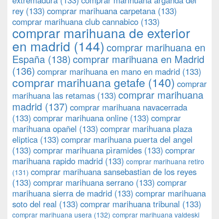
extremadura
(133)
comprar marihuana arganda del
rey
(133)
comprar marihuana carpetana
(133)
comprar marihuana club cannabico
(133)
comprar marihuana de exterior
en madrid
(144)
comprar marihuana en
España
(138)
comprar marihuana en Madrid
(136)
comprar marihuana en mano en madrid
(133)
comprar marihuana getafe
(140)
comprar
comprar marihuana
marihuana las retamas
(133)
madrid
(137)
comprar marihuana navacerrada
(133)
comprar marihuana online
(133)
comprar
marihuana opañel
(133)
comprar marihuana plaza
eliptica
(133)
comprar marihuana puerta del angel
(133)
comprar marihuana pìramides
(133)
comprar
marihuana rapido madrid
(133)
comprar marihuana retiro
comprar marihuana sansebastian de los reyes
(131)
(133)
comprar marihuana serrano
(133)
comprar
marihuana sierra de madrid
(133)
comprar marihuana
soto del real
(133)
comprar marihuana tribunal
(133)
comprar marihuana usera
(132)
comprar marihuana valdeski