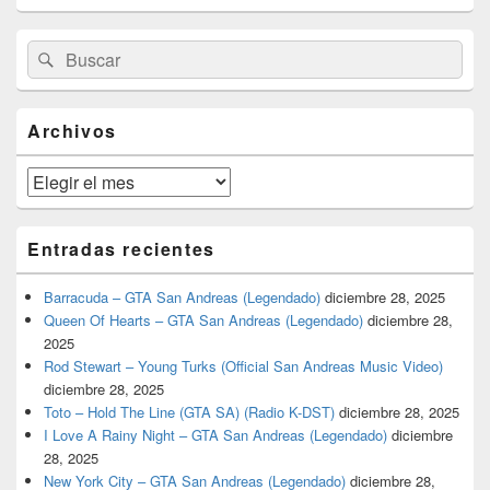
El
Buscar
Buscar
área
por:
de
widget
barra
Archivos
lateral
primaria
Archivos
Entradas recientes
Barracuda – GTA San Andreas (Legendado)
diciembre 28, 2025
Queen Of Hearts – GTA San Andreas (Legendado)
diciembre 28,
2025
Rod Stewart – Young Turks (Official San Andreas Music Video)
diciembre 28, 2025
Toto – Hold The Line (GTA SA) (Radio K-DST)
diciembre 28, 2025
I Love A Rainy Night – GTA San Andreas (Legendado)
diciembre
28, 2025
New York City – GTA San Andreas (Legendado)
diciembre 28,