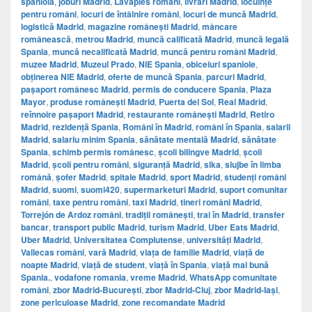
spaniolă
,
joburi Madrid
,
Lavapiés români
,
livrări Madrid
,
locuințe
pentru români
,
locuri de întâlnire români
,
locuri de muncă Madrid
,
logistică Madrid
,
magazine românești Madrid
,
mâncare
românească
,
metrou Madrid
,
muncă calificată Madrid
,
muncă legală
Spania
,
muncă necalificată Madrid
,
muncă pentru români Madrid
,
muzee Madrid
,
Muzeul Prado
,
NIE Spania
,
obiceiuri spaniole
,
obținerea NIE Madrid
,
oferte de muncă Spania
,
parcuri Madrid
,
pașaport românesc Madrid
,
permis de conducere Spania
,
Plaza
Mayor
,
produse românești Madrid
,
Puerta del Sol
,
Real Madrid
,
reînnoire pașaport Madrid
,
restaurante românești Madrid
,
Retiro
Madrid
,
rezidență Spania
,
Români în Madrid
,
români în Spania
,
salarii
Madrid
,
salariu minim Spania
,
sănătate mentală Madrid
,
sănătate
Spania
,
schimb permis românesc
,
școli bilingve Madrid
,
școli
Madrid
,
școli pentru români
,
siguranță Madrid
,
sika
,
slujbe în limba
română
,
șofer Madrid
,
spitale Madrid
,
sport Madrid
,
studenți români
Madrid
,
suomi
,
suomi420
,
supermarketuri Madrid
,
suport comunitar
români
,
taxe pentru români
,
taxi Madrid
,
tineri români Madrid
,
Torrejón de Ardoz români
,
tradiții românești
,
trai în Madrid
,
transfer
bancar
,
transport public Madrid
,
turism Madrid
,
Uber Eats Madrid
,
Uber Madrid
,
Universitatea Complutense
,
universități Madrid
,
Vallecas români
,
vară Madrid
,
viața de familie Madrid
,
viață de
noapte Madrid
,
viață de student
,
viață în Spania
,
viață mai bună
Spania.
,
vodafone romania
,
vreme Madrid
,
WhatsApp comunitate
români
,
zbor Madrid-București
,
zbor Madrid-Cluj
,
zbor Madrid-Iași
,
zone periculoase Madrid
,
zone recomandate Madrid