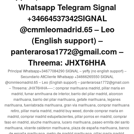
Whatsapp Telegram Signal
+34664537342SIGNAL
@cmmleomadrid.65 – Leo
(English support) –
panterarosa1772@gmail.com –
Threema: JHXT6HHA
Principal Whatsapp+34677084290 SIGNAL – yeffy (no english support) –
Secundario AttCliente Whatsapp +34666265550 SIGNAL
@cmmleomadrid.65 – Leo (English support) – panterarosa1772@gmail.com
– Threema: JHXT6HHA—–:: comprar marihuana madrid, pillar maria en
madrid, fumar amrihuana de interior, barrio del pilar madrid, alcorcon
marihuana, barrio del pilar marihuana, getafe marihuana, leganes
marihuana, fuenlabrada marihuana, gran via marihuana, comprar marihuana
retiro, pillar maria madrid, madrid buy weed, donde comprar maria en
madrid, comprar madrid estupefacientes, pillar porros en madrid, comprar
faso en madrid, aluche marihuana, lucero marihuana, paseo ermita del santo
marihuana, vicente calderon marihuana, plaza de españa marihuana, banco
de españa marihuana, metro de madrid marihuana, pillar maria madrid,