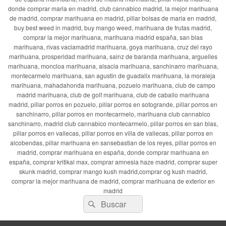
donde comprar maria en madrid, club cannabico madrid, la mejor marihuana
de madrid, comprar marihuana en madrid, pillar bolsas de maria en madrid,
buy best weed in madrid, buy mango weed, marihuana de frutas madrid,
comprar la mejor marihuana, marihuana madrid españa, san blas
marihuana, rivas vaciamadrid marihuana, goya marihuana, cruz del rayo
marihuana, prosperidad marihuana, sainz de baranda marihuana, arguelles
marihuana, moncloa marihuana, alsacia marihuana, sanchinarro marihuana,
montecarmelo marihuana, san agustin de guadalix marihuana, la moraleja
marihuana, mahadahonda marihuana, pozuelo marihuana, club de campo
madrid marihuana, club de golf marihuana, club de caballo marihuana
madrid, pillar porros en pozuelo, pillar porros en sotogrande, pillar porros en
sanchinarro, pillar porros en montecarmelo, marihuana club cannabico
sanchinarro, madrid club cannabico montecarmelo, pillar porros en san blas,
pillar porros en vallecas, pillar porros en villa de vallecas, pillar porros en
alcobendas, pillar marihuana en sansebastian de los reyes, pillar porros en
madrid, comprar marihuana en españa, donde comprar marihuana en
españa, comprar kritikal max, comprar amnesia haze madrid, comprar super
skunk madrid, comprar mango kush madrid,comprar og kush madrid,
comprar la mejor marihuana de madrid, comprar marihuana de exterior en
madrid
Buscar
Buscar
por: