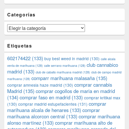
Categorías
Categorías
Etiquetas
602174422
(133)
buy best weed in madrid
(130)
calle alcala
club cannabico
venta de marihuana
(128)
calle serrano marihuana
(128)
madrid
(133)
club de caballo marihuana madrid
(128)
club de campo madrid
comparr marihuana malasaña
(135)
marihuana
(128)
comprar cannabis
comprar amnesia haze madrid
(130)
Madrid
(135)
comprar cogollos de maria en madrid
(134)
comprar faso en madrid
(133)
comprar kritikal max
comprar
(130)
comprar madrid estupefacientes
(131)
marihuana alcala de henares
(133)
comprar
marihuana alcorcon central
(133)
comprar marihuana
alonso martinez
(133)
comprar marihuana alto de