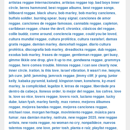
artistas reggae internacionales
,
artistas reggae top
,
bad boys inner
circle
,
beres hammond
,
best reggae albums
,
best reggae songs
,
billboard reggae
,
black uhuru
,
bob marley
,
bob marley canciones
,
buffalo soldier
,
burning spear
,
busy signal
,
canciones de amor
reggae
,
canciones de reggae famosas
,
cannabis reggae
,
capleton
,
caribbean reggae
,
chase the devil
,
chronixx
,
clásicos del reggae
,
collie buddz
,
come around
,
conciencia reggae
,
could you be loved
,
cultura mundial reggae
,
cultura profética
,
cultura rastafari
,
damas
gratis reggae
,
damian marley
,
dancehall reggae
,
diario cultura
profética
,
discografía bob marley
,
dreadlocks reggae
,
dub reggae
,
exodus bob marley
,
frases de reggae
,
gentleman reggae
,
get busy
,
gimme likkle one drop
,
give it up to me
,
gondwana reggae
,
grammys
reggae
,
here comes trouble
,
himnos reggae
,
i can see clearly now
,
inner circle
,
iration
,
is this love
,
israel vibration
,
it wasn't me
,
iwayne
,
jah cure
,
jah9
,
jamming
,
jamrock reggae
,
jimmy cliff
,
jr gong
,
junior
kelly
,
kabaka pyramid
,
kalonji
,
kingston town
,
konshens
,
ky-mani
marley
,
la complicidad
,
legalize it
,
letras de reggae
,
liberdade pra
dentro da cabeça
,
lioness order
,
lo mejor del reggae
,
los cafres
,
love
is
,
love so nice
,
lovers reggae
,
lovers rock
,
luciano reggae
,
lucky
dube
,
lutan fyah
,
marley family
,
max romeo
,
mejores álbumes
reggae
,
mejores bandas reggae
,
mejores canciones reggae
,
michael rose
,
morgan heritage
,
movimiento reggae
,
música para
fumar
,
nas damian marley
,
natiruts
,
new reggae 2025
,
new reggae
artists
,
new roots reggae
,
no woman no cry
,
nonpalidece
,
nuevos
talentos reggae
,
one love
,
peter tosh
,
planta e raíz
,
playlist reggae
,