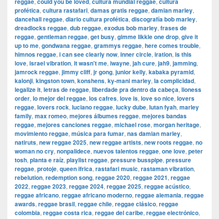
reggae
,
could you be loved
,
cultura mundial reggae
,
cultura
profética
,
cultura rastafari
,
damas gratis reggae
,
damian marley
,
dancehall reggae
,
diario cultura profética
,
discografía bob marley
,
dreadlocks reggae
,
dub reggae
,
exodus bob marley
,
frases de
reggae
,
gentleman reggae
,
get busy
,
gimme likkle one drop
,
give it
up to me
,
gondwana reggae
,
grammys reggae
,
here comes trouble
,
himnos reggae
,
i can see clearly now
,
inner circle
,
iration
,
is this
love
,
israel vibration
,
it wasn't me
,
iwayne
,
jah cure
,
jah9
,
jamming
,
jamrock reggae
,
jimmy cliff
,
jr gong
,
junior kelly
,
kabaka pyramid
,
kalonji
,
kingston town
,
konshens
,
ky-mani marley
,
la complicidad
,
legalize it
,
letras de reggae
,
liberdade pra dentro da cabeça
,
lioness
order
,
lo mejor del reggae
,
los cafres
,
love is
,
love so nice
,
lovers
reggae
,
lovers rock
,
luciano reggae
,
lucky dube
,
lutan fyah
,
marley
family
,
max romeo
,
mejores álbumes reggae
,
mejores bandas
reggae
,
mejores canciones reggae
,
michael rose
,
morgan heritage
,
movimiento reggae
,
música para fumar
,
nas damian marley
,
natiruts
,
new reggae 2025
,
new reggae artists
,
new roots reggae
,
no
woman no cry
,
nonpalidece
,
nuevos talentos reggae
,
one love
,
peter
tosh
,
planta e raíz
,
playlist reggae
,
pressure busspipe
,
pressure
reggae
,
protoje
,
queen ifrica
,
rastafari music
,
rastaman vibration
,
rebelution
,
redemption song
,
reggae 2020
,
reggae 2021
,
reggae
2022
,
reggae 2023
,
reggae 2024
,
reggae 2025
,
reggae acústico
,
reggae africano
,
reggae africano moderno
,
reggae alemania
,
reggae
awards
,
reggae brasil
,
reggae chile
,
reggae clásico
,
reggae
colombia
,
reggae costa rica
,
reggae del caribe
,
reggae electrónico
,