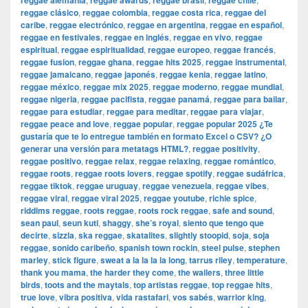
reggae alemania
reggae awards
reggae brasil
reggae chile
reggae clásico
,
reggae colombia
,
reggae costa rica
,
reggae del
caribe
,
reggae electrónico
,
reggae en argentina
,
reggae en español
,
reggae en festivales
,
reggae en inglés
,
reggae en vivo
,
reggae
espiritual
,
reggae espiritualidad
,
reggae europeo
,
reggae francés
,
reggae fusion
,
reggae ghana
,
reggae hits 2025
,
reggae instrumental
,
reggae jamaicano
,
reggae japonés
,
reggae kenia
,
reggae latino
,
reggae méxico
,
reggae mix 2025
,
reggae moderno
,
reggae mundial
,
reggae nigeria
,
reggae pacifista
,
reggae panamá
,
reggae para bailar
,
reggae para estudiar
,
reggae para meditar
,
reggae para viajar
,
reggae peace and love
,
reggae popular
,
reggae popular 2025 ¿Te
gustaría que te lo entregue también en formato Excel o CSV? ¿O
generar una versión para metatags HTML?
,
reggae positivity
,
reggae positivo
,
reggae relax
,
reggae relaxing
,
reggae romántico
,
reggae roots
,
reggae roots lovers
,
reggae spotify
,
reggae sudáfrica
,
reggae tiktok
,
reggae uruguay
,
reggae venezuela
,
reggae vibes
,
reggae viral
,
reggae viral 2025
,
reggae youtube
,
richie spice
,
riddims reggae
,
roots reggae
,
roots rock reggae
,
safe and sound
,
sean paul
,
seun kuti
,
shaggy
,
she’s royal
,
siento que tengo que
decirte
,
sizzla
,
ska reggae
,
skatalites
,
slightly stoopid
,
soja
,
soja
reggae
,
sonido caribeño
,
spanish town rockin
,
steel pulse
,
stephen
marley
,
stick figure
,
sweat a la la la la long
,
tarrus riley
,
temperature
,
thank you mama
,
the harder they come
,
the wailers
,
three little
birds
,
toots and the maytals
,
top artistas reggae
,
top reggae hits
,
true love
,
vibra positiva
,
vida rastafari
,
vos sabés
,
warrior king
,