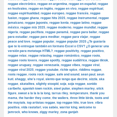
reggae electrónico
,
reggae en argentina
,
reggae en español
,
reggae
en festivales
,
reggae en inglés
,
reggae en vivo
,
reggae espiritual
,
reggae espiritualidad
,
reggae europeo
,
reggae francés
,
reggae
fusion
,
reggae ghana
,
reggae hits 2025
,
reggae instrumental
,
reggae
jamaicano
,
reggae japonés
,
reggae kenia
,
reggae latino
,
reggae
méxico
,
reggae mix 2025
,
reggae moderno
,
reggae mundial
,
reggae
nigeria
,
reggae pacifista
,
reggae panamá
,
reggae para bailar
,
reggae
para estudiar
,
reggae para meditar
,
reggae para viajar
,
reggae
peace and love
,
reggae popular
,
reggae popular 2025 ¿Te gustaría
que te lo entregue también en formato Excel o CSV? ¿O generar una
versión para metatags HTML?
,
reggae positivity
,
reggae positivo
,
reggae relax
,
reggae relaxing
,
reggae romántico
,
reggae roots
,
reggae roots lovers
,
reggae spotify
,
reggae sudáfrica
,
reggae tiktok
,
reggae uruguay
,
reggae venezuela
,
reggae vibes
,
reggae viral
,
reggae viral 2025
,
reggae youtube
,
richie spice
,
riddims reggae
,
roots reggae
,
roots rock reggae
,
safe and sound
,
sean paul
,
seun
kuti
,
shaggy
,
she’s royal
,
siento que tengo que decirte
,
sizzla
,
ska
reggae
,
skatalites
,
slightly stoopid
,
soja
,
soja reggae
,
sonido
caribeño
,
spanish town rockin
,
steel pulse
,
stephen marley
,
stick
figure
,
sweat a la la la la long
,
tarrus riley
,
temperature
,
thank you
mama
,
the harder they come
,
the wailers
,
three little birds
,
toots and
the maytals
,
top artistas reggae
,
top reggae hits
,
true love
,
vibra
positiva
,
vida rastafari
,
vos sabés
,
warrior king
,
welcome to
jamrock
,
who knows
,
ziggy marley
,
zona ganjah