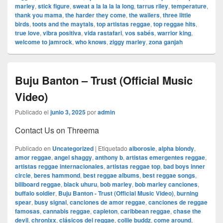
marley
,
stick figure
,
sweat a la la la la long
,
tarrus riley
,
temperature
,
thank you mama
,
the harder they come
,
the wailers
,
three little
birds
,
toots and the maytals
,
top artistas reggae
,
top reggae hits
,
true love
,
vibra positiva
,
vida rastafari
,
vos sabés
,
warrior king
,
welcome to jamrock
,
who knows
,
ziggy marley
,
zona ganjah
Buju Banton – Trust (Official Music
Video)
Publicado el
junio 3, 2025
por
admin
Contact Us on Threema
Publicado en
Uncategorized
|
Etiquetado
alborosie
,
alpha blondy
,
amor reggae
,
angel shaggy
,
anthony b
,
artistas emergentes reggae
,
artistas reggae internacionales
,
artistas reggae top
,
bad boys inner
circle
,
beres hammond
,
best reggae albums
,
best reggae songs
,
billboard reggae
,
black uhuru
,
bob marley
,
bob marley canciones
,
buffalo soldier
,
Buju Banton - Trust (Official Music Video)
,
burning
spear
,
busy signal
,
canciones de amor reggae
,
canciones de reggae
famosas
,
cannabis reggae
,
capleton
,
caribbean reggae
,
chase the
devil
,
chronixx
,
clásicos del reggae
,
collie buddz
,
come around
,