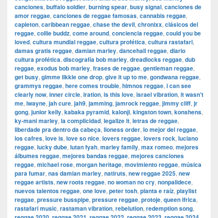
canciones
,
buffalo soldier
,
burning spear
,
busy signal
,
canciones de
amor reggae
,
canciones de reggae famosas
,
cannabis reggae
,
capleton
,
caribbean reggae
,
chase the devil
,
chronixx
,
clásicos del
reggae
,
collie buddz
,
come around
,
conciencia reggae
,
could you be
loved
,
cultura mundial reggae
,
cultura profética
,
cultura rastafari
,
damas gratis reggae
,
damian marley
,
dancehall reggae
,
diario
cultura profética
,
discografía bob marley
,
dreadlocks reggae
,
dub
reggae
,
exodus bob marley
,
frases de reggae
,
gentleman reggae
,
get busy
,
gimme likkle one drop
,
give it up to me
,
gondwana reggae
,
grammys reggae
,
here comes trouble
,
himnos reggae
,
i can see
clearly now
,
inner circle
,
iration
,
is this love
,
israel vibration
,
it wasn't
me
,
iwayne
,
jah cure
,
jah9
,
jamming
,
jamrock reggae
,
jimmy cliff
,
jr
gong
,
junior kelly
,
kabaka pyramid
,
kalonji
,
kingston town
,
konshens
,
ky-mani marley
,
la complicidad
,
legalize it
,
letras de reggae
,
liberdade pra dentro da cabeça
,
lioness order
,
lo mejor del reggae
,
los cafres
,
love is
,
love so nice
,
lovers reggae
,
lovers rock
,
luciano
reggae
,
lucky dube
,
lutan fyah
,
marley family
,
max romeo
,
mejores
álbumes reggae
,
mejores bandas reggae
,
mejores canciones
reggae
,
michael rose
,
morgan heritage
,
movimiento reggae
,
música
para fumar
,
nas damian marley
,
natiruts
,
new reggae 2025
,
new
reggae artists
,
new roots reggae
,
no woman no cry
,
nonpalidece
,
nuevos talentos reggae
,
one love
,
peter tosh
,
planta e raíz
,
playlist
reggae
,
pressure busspipe
,
pressure reggae
,
protoje
,
queen ifrica
,
rastafari music
,
rastaman vibration
,
rebelution
,
redemption song
,
reggae 2020
,
reggae 2021
,
reggae 2022
,
reggae 2023
,
reggae 2024
,