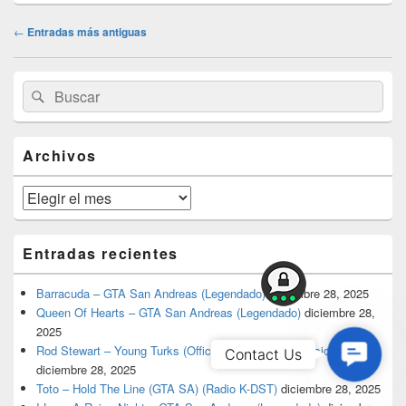
Navegación
←
Entradas más antiguas
de
entradas
El
Buscar
Buscar
área
por:
de
widget
barra
Archivos
lateral
primaria
Archivos
Entradas recientes
Barracuda – GTA San Andreas (Legendado)
diciembre 28, 2025
Queen Of Hearts – GTA San Andreas (Legendado)
diciembre 28,
2025
Contac
Rod Stewart – Young Turks (Official San Andreas Music Video)
Contact Us
diciembre 28, 2025
Us
Toto – Hold The Line (GTA SA) (Radio K-DST)
diciembre 28, 2025