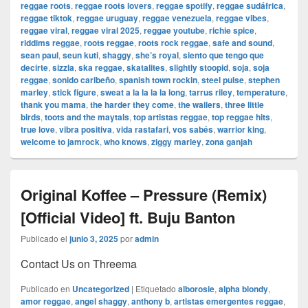
reggae roots
,
reggae roots lovers
,
reggae spotify
,
reggae sudáfrica
,
reggae tiktok
,
reggae uruguay
,
reggae venezuela
,
reggae vibes
,
reggae viral
,
reggae viral 2025
,
reggae youtube
,
richie spice
,
riddims reggae
,
roots reggae
,
roots rock reggae
,
safe and sound
,
sean paul
,
seun kuti
,
shaggy
,
she’s royal
,
siento que tengo que
decirte
,
sizzla
,
ska reggae
,
skatalites
,
slightly stoopid
,
soja
,
soja
reggae
,
sonido caribeño
,
spanish town rockin
,
steel pulse
,
stephen
marley
,
stick figure
,
sweat a la la la la long
,
tarrus riley
,
temperature
,
thank you mama
,
the harder they come
,
the wailers
,
three little
birds
,
toots and the maytals
,
top artistas reggae
,
top reggae hits
,
true love
,
vibra positiva
,
vida rastafari
,
vos sabés
,
warrior king
,
welcome to jamrock
,
who knows
,
ziggy marley
,
zona ganjah
Original Koffee – Pressure (Remix)
[Official Video] ft. Buju Banton
Publicado el
junio 3, 2025
por
admin
Contact Us on Threema
Publicado en
Uncategorized
|
Etiquetado
alborosie
,
alpha blondy
,
amor reggae
,
angel shaggy
,
anthony b
,
artistas emergentes reggae
,