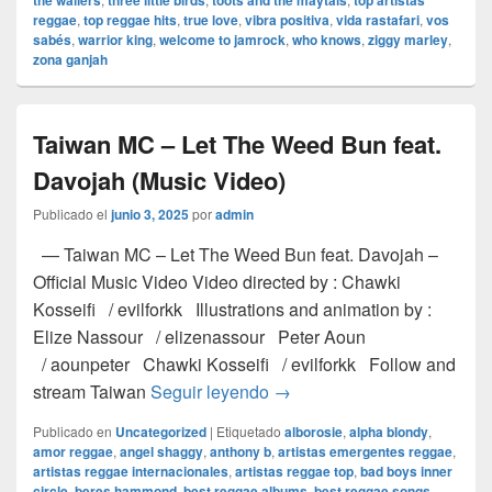
the wailers
three little birds
toots and the maytals
top artistas
reggae
,
top reggae hits
,
true love
,
vibra positiva
,
vida rastafari
,
vos
sabés
,
warrior king
,
welcome to jamrock
,
who knows
,
ziggy marley
,
zona ganjah
Taiwan MC – Let The Weed Bun feat.
Davojah (Music Video)
Publicado el
junio 3, 2025
por
admin
— Taiwan MC – Let The Weed Bun feat. Davojah –
Official Music Video Video directed by : Chawki
Kosseifi / evilforkk Illustrations and animation by :
Elize Nassour / elizenassour Peter Aoun
/ aounpeter Chawki Kosseifi / evilforkk Follow and
Taiwan MC – Let The Weed B
stream Taiwan
Seguir leyendo
→
Publicado en
Uncategorized
|
Etiquetado
alborosie
,
alpha blondy
,
amor reggae
,
angel shaggy
,
anthony b
,
artistas emergentes reggae
,
artistas reggae internacionales
,
artistas reggae top
,
bad boys inner
circle
,
beres hammond
,
best reggae albums
,
best reggae songs
,