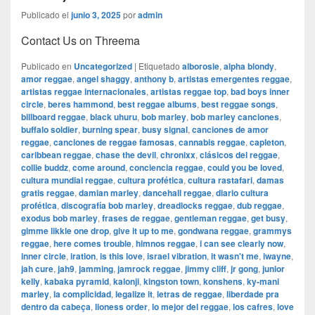
Publicado el
junio 3, 2025
por
admin
Contact Us on Threema
Publicado en
Uncategorized
|
Etiquetado
alborosie
,
alpha blondy
,
amor reggae
,
angel shaggy
,
anthony b
,
artistas emergentes reggae
,
artistas reggae internacionales
,
artistas reggae top
,
bad boys inner
circle
,
beres hammond
,
best reggae albums
,
best reggae songs
,
billboard reggae
,
black uhuru
,
bob marley
,
bob marley canciones
,
buffalo soldier
,
burning spear
,
busy signal
,
canciones de amor
reggae
,
canciones de reggae famosas
,
cannabis reggae
,
capleton
,
caribbean reggae
,
chase the devil
,
chronixx
,
clásicos del reggae
,
collie buddz
,
come around
,
conciencia reggae
,
could you be loved
,
cultura mundial reggae
,
cultura profética
,
cultura rastafari
,
damas
gratis reggae
,
damian marley
,
dancehall reggae
,
diario cultura
profética
,
discografía bob marley
,
dreadlocks reggae
,
dub reggae
,
exodus bob marley
,
frases de reggae
,
gentleman reggae
,
get busy
,
gimme likkle one drop
,
give it up to me
,
gondwana reggae
,
grammys
reggae
,
here comes trouble
,
himnos reggae
,
i can see clearly now
,
inner circle
,
iration
,
is this love
,
israel vibration
,
it wasn't me
,
iwayne
,
jah cure
,
jah9
,
jamming
,
jamrock reggae
,
jimmy cliff
,
jr gong
,
junior
kelly
,
kabaka pyramid
,
kalonji
,
kingston town
,
konshens
,
ky-mani
marley
,
la complicidad
,
legalize it
,
letras de reggae
,
liberdade pra
dentro da cabeça
,
lioness order
,
lo mejor del reggae
,
los cafres
,
love