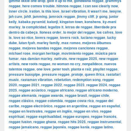
gimme likkle one drop
,
give it up to me
,
gondwana reggae
,
grammys
reggae
,
here comes trouble
,
himnos reggae
,
i can see clearly now
,
inner circle
,
iration
,
is this love
,
israel vibration
,
it wasn't me
,
iwayne
,
jah cure
,
jah9
,
jamming
,
jamrock reggae
,
jimmy cliff
,
jr gong
,
junior
kelly
,
kabaka pyramid
,
kalonji
,
kingston town
,
konshens
,
ky-mani
marley
,
la complicidad
,
legalize it
,
letras de reggae
,
liberdade pra
dentro da cabeça
,
lioness order
,
lo mejor del reggae
,
los cafres
,
love
is
,
love so nice
,
lovers reggae
,
lovers rock
,
luciano reggae
,
lucky
dube
,
lutan fyah
,
marley family
,
max romeo
,
mejores álbumes
reggae
,
mejores bandas reggae
,
mejores canciones reggae
,
michael rose
,
morgan heritage
,
movimiento reggae
,
música para
fumar
,
nas damian marley
,
natiruts
,
new reggae 2025
,
new reggae
artists
,
new roots reggae
,
no woman no cry
,
nonpalidece
,
nuevos
talentos reggae
,
one love
,
peter tosh
,
planta e raíz
,
playlist reggae
,
pressure busspipe
,
pressure reggae
,
protoje
,
queen ifrica
,
rastafari
music
,
rastaman vibration
,
rebelution
,
redemption song
,
reggae
2020
,
reggae 2021
,
reggae 2022
,
reggae 2023
,
reggae 2024
,
reggae
2025
,
reggae acústico
,
reggae africano
,
reggae africano moderno
,
reggae alemania
,
reggae awards
,
reggae brasil
,
reggae chile
,
reggae clásico
,
reggae colombia
,
reggae costa rica
,
reggae del
caribe
,
reggae electrónico
,
reggae en argentina
,
reggae en español
,
reggae en festivales
,
reggae en inglés
,
reggae en vivo
,
reggae
espiritual
,
reggae espiritualidad
,
reggae europeo
,
reggae francés
,
reggae fusion
,
reggae ghana
,
reggae hits 2025
,
reggae instrumental
,
reggae jamaicano
,
reggae japonés
,
reggae kenia
,
reggae latino
,