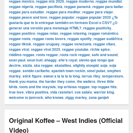
reggae méxico
,
reggae mix 2025
,
reggae moderno
,
reggae mundial
,
reggae nigeria
,
reggae pacifista
,
reggae panamá
,
reggae para bailar
,
reggae para estudiar
,
reggae para meditar
,
reggae para viajar
,
reggae peace and love
,
reggae popular
,
reggae popular 2025 ¿Te
gustaría que te lo entregue también en formato Excel o CSV? ¿O
generar una versión para metatags HTML?
,
reggae positivity
,
reggae positivo
,
reggae relax
,
reggae relaxing
,
reggae romántico
,
reggae roots
,
reggae roots lovers
,
reggae spotify
,
reggae sudáfrica
,
reggae tiktok
,
reggae uruguay
,
reggae venezuela
,
reggae vibes
,
reggae viral
,
reggae viral 2025
,
reggae youtube
,
richie spice
,
riddims reggae
,
roots reggae
,
roots rock reggae
,
safe and sound
,
sean paul
,
seun kuti
,
shaggy
,
she’s royal
,
siento que tengo que
decirte
,
sizzla
,
ska reggae
,
skatalites
,
slightly stoopid
,
soja
,
soja
reggae
,
sonido caribeño
,
spanish town rockin
,
steel pulse
,
stephen
marley
,
stick figure
,
sweat a la la la la long
,
tarrus riley
,
temperature
,
thank you mama
,
the harder they come
,
the wailers
,
three little
birds
,
toots and the maytals
,
top artistas reggae
,
top reggae hits
,
true love
,
vibra positiva
,
vida rastafari
,
vos sabés
,
warrior king
,
welcome to jamrock
,
who knows
,
ziggy marley
,
zona ganjah
Original Koffee – West Indies (Official
Video)