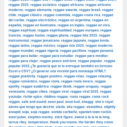
reggae 2025
,
reggae acústico
,
reggae africano
,
reggae africano
moderno
,
reggae alemania
,
reggae awards
,
reggae brasil
,
reggae
chile
,
reggae clásico
,
reggae colombia
,
reggae costa rica
,
reggae
del caribe
,
reggae electrónico
,
reggae en argentina
,
reggae en
español
,
reggae en festivales
,
reggae en inglés
,
reggae en vivo
,
reggae espiritual
,
reggae espiritualidad
,
reggae europeo
,
reggae
francés
,
reggae fusion
,
reggae ghana
,
reggae hits 2025
,
reggae
instrumental
,
reggae jamaicano
,
reggae japonés
,
reggae kenia
,
reggae latino
,
reggae méxico
,
reggae mix 2025
,
reggae moderno
,
reggae mundial
,
reggae nigeria
,
reggae pacifista
,
reggae panamá
,
reggae para bailar
,
reggae para estudiar
,
reggae para meditar
,
reggae para viajar
,
reggae peace and love
,
reggae popular
,
reggae
popular 2025 ¿Te gustaría que te lo entregue también en formato
Excel o CSV? ¿O generar una versión para metatags HTML?
,
reggae positivity
,
reggae positivo
,
reggae relax
,
reggae relaxing
,
reggae romántico
,
reggae roots
,
reggae roots lovers
,
reggae
spotify
,
reggae sudáfrica
,
reggae tiktok
,
reggae uruguay
,
reggae
venezuela
,
reggae vibes
,
reggae viral
,
reggae viral 2025
,
reggae
youtube
,
richie spice
,
riddims reggae
,
roots reggae
,
roots rock
reggae
,
safe and sound
,
sean paul
,
seun kuti
,
shaggy
,
she’s royal
,
siento que tengo que decirte
,
sizzla
,
ska reggae
,
skatalites
,
slightly
stoopid
,
soja
,
soja reggae
,
sonido caribeño
,
spanish town rockin
,
steel pulse
,
stephen marley
,
stick figure
,
sweat a la la la la long
,
tarrus riley
,
temperature
,
thank you mama
,
the harder they come
,
,
,
,