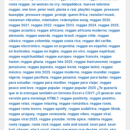
roots reggae
,
no woman no cry
,
nonpalidece
,
nuevos talentos
reggae
,
one love
,
peter tosh
,
planta e raíz
,
playlist reggae
,
pressure
busspipe
,
pressure reggae
,
protoje
,
queen ifrica
,
rastafari music
,
rastaman vibration
,
rebelution
,
redemption song
,
reggae 2020
,
reggae 2021
,
reggae 2022
,
reggae 2023
,
reggae 2024
,
reggae 2025
,
reggae acústico
,
reggae africano
,
reggae africano moderno
,
reggae
alemania
,
reggae awards
,
reggae brasil
,
reggae chile
,
reggae
clásico
,
reggae colombia
,
reggae costa rica
,
reggae del caribe
,
reggae electrónico
,
reggae en argentina
,
reggae en español
,
reggae
en festivales
,
reggae en inglés
,
reggae en vivo
,
reggae espiritual
,
reggae espiritualidad
,
reggae europeo
,
reggae francés
,
reggae
fusion
,
reggae ghana
,
reggae hits 2025
,
reggae instrumental
,
reggae
jamaicano
,
reggae japonés
,
reggae kenia
,
reggae latino
,
reggae
méxico
,
reggae mix 2025
,
reggae moderno
,
reggae mundial
,
reggae
nigeria
,
reggae pacifista
,
reggae panamá
,
reggae para bailar
,
reggae
para estudiar
,
reggae para meditar
,
reggae para viajar
,
reggae
peace and love
,
reggae popular
,
reggae popular 2025 ¿Te gustaría
que te lo entregue también en formato Excel o CSV? ¿O generar una
versión para metatags HTML?
,
reggae positivity
,
reggae positivo
,
reggae relax
,
reggae relaxing
,
reggae romántico
,
reggae roots
,
reggae roots lovers
,
reggae spotify
,
reggae sudáfrica
,
reggae tiktok
,
reggae uruguay
,
reggae venezuela
,
reggae vibes
,
reggae viral
,
reggae viral 2025
,
reggae youtube
,
richie spice
,
riddims reggae
,
roots reggae
,
roots rock reggae
,
safe and sound
,
sean paul
,
seun
kuti
,
shaggy
,
she’s royal
,
siento que tengo que decirte
,
sizzla
,
ska