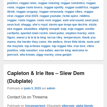
positivo
,
reggae relax
,
reggae relaxing
,
reggae romántico
,
reggae
roots
,
reggae roots lovers
,
reggae spotify
,
reggae sudáfrica
,
reggae
tiktok
,
reggae uruguay
,
reggae venezuela
,
reggae vibes
,
reggae
viral
,
reggae viral 2025
,
reggae youtube
,
richie spice
,
riddims
reggae
,
roots reggae
,
roots rock reggae
,
safe and sound
,
sean paul
,
seun kuti
,
shaggy
,
she’s royal
,
siento que tengo que decirte
,
sizzla
,
ska reggae
,
skatalites
,
slightly stoopid
,
soja
,
soja reggae
,
sonido
caribeño
,
spanish town rockin
,
steel pulse
,
stephen marley
,
stick
figure
,
sweat a la la la la long
,
tarrus riley
,
temperature
,
thank you
mama
,
the harder they come
,
the wailers
,
three little birds
,
toots and
the maytals
,
top artistas reggae
,
top reggae hits
,
true love
,
vibra
positiva
,
vida rastafari
,
vos sabés
,
warrior king
,
welcome to
jamrock
,
who knows
,
ziggy marley
,
zona ganjah
Capleton & Irie Ites – Slew Dem
(Dubplate)
Publicado el
junio 3, 2025
por
admin
Contact Us on Threema
Publicado en
Uncategorized
|
Etiquetado
alborosie
,
alpha blondy
,