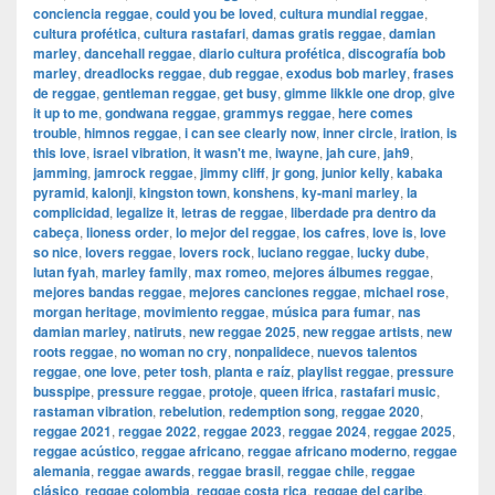
conciencia reggae
,
could you be loved
,
cultura mundial reggae
,
cultura profética
,
cultura rastafari
,
damas gratis reggae
,
damian
marley
,
dancehall reggae
,
diario cultura profética
,
discografía bob
marley
,
dreadlocks reggae
,
dub reggae
,
exodus bob marley
,
frases
de reggae
,
gentleman reggae
,
get busy
,
gimme likkle one drop
,
give
it up to me
,
gondwana reggae
,
grammys reggae
,
here comes
trouble
,
himnos reggae
,
i can see clearly now
,
inner circle
,
iration
,
is
this love
,
israel vibration
,
it wasn't me
,
iwayne
,
jah cure
,
jah9
,
jamming
,
jamrock reggae
,
jimmy cliff
,
jr gong
,
junior kelly
,
kabaka
pyramid
,
kalonji
,
kingston town
,
konshens
,
ky-mani marley
,
la
complicidad
,
legalize it
,
letras de reggae
,
liberdade pra dentro da
cabeça
,
lioness order
,
lo mejor del reggae
,
los cafres
,
love is
,
love
so nice
,
lovers reggae
,
lovers rock
,
luciano reggae
,
lucky dube
,
lutan fyah
,
marley family
,
max romeo
,
mejores álbumes reggae
,
mejores bandas reggae
,
mejores canciones reggae
,
michael rose
,
morgan heritage
,
movimiento reggae
,
música para fumar
,
nas
damian marley
,
natiruts
,
new reggae 2025
,
new reggae artists
,
new
roots reggae
,
no woman no cry
,
nonpalidece
,
nuevos talentos
reggae
,
one love
,
peter tosh
,
planta e raíz
,
playlist reggae
,
pressure
busspipe
,
pressure reggae
,
protoje
,
queen ifrica
,
rastafari music
,
rastaman vibration
,
rebelution
,
redemption song
,
reggae 2020
,
reggae 2021
,
reggae 2022
,
reggae 2023
,
reggae 2024
,
reggae 2025
,
reggae acústico
,
reggae africano
,
reggae africano moderno
,
reggae
alemania
,
reggae awards
,
reggae brasil
,
reggae chile
,
reggae
clásico
,
reggae colombia
,
reggae costa rica
,
reggae del caribe
,