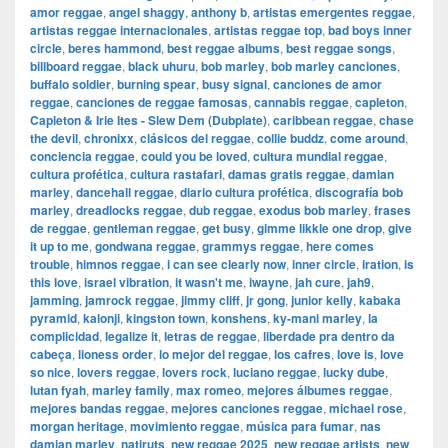
amor reggae
,
angel shaggy
,
anthony b
,
artistas emergentes reggae
,
artistas reggae internacionales
,
artistas reggae top
,
bad boys inner
circle
,
beres hammond
,
best reggae albums
,
best reggae songs
,
billboard reggae
,
black uhuru
,
bob marley
,
bob marley canciones
,
buffalo soldier
,
burning spear
,
busy signal
,
canciones de amor
reggae
,
canciones de reggae famosas
,
cannabis reggae
,
capleton
,
Capleton & Irie Ites - Slew Dem (Dubplate)
,
caribbean reggae
,
chase
the devil
,
chronixx
,
clásicos del reggae
,
collie buddz
,
come around
,
conciencia reggae
,
could you be loved
,
cultura mundial reggae
,
cultura profética
,
cultura rastafari
,
damas gratis reggae
,
damian
marley
,
dancehall reggae
,
diario cultura profética
,
discografía bob
marley
,
dreadlocks reggae
,
dub reggae
,
exodus bob marley
,
frases
de reggae
,
gentleman reggae
,
get busy
,
gimme likkle one drop
,
give
it up to me
,
gondwana reggae
,
grammys reggae
,
here comes
trouble
,
himnos reggae
,
i can see clearly now
,
inner circle
,
iration
,
is
this love
,
israel vibration
,
it wasn't me
,
iwayne
,
jah cure
,
jah9
,
jamming
,
jamrock reggae
,
jimmy cliff
,
jr gong
,
junior kelly
,
kabaka
pyramid
,
kalonji
,
kingston town
,
konshens
,
ky-mani marley
,
la
complicidad
,
legalize it
,
letras de reggae
,
liberdade pra dentro da
cabeça
,
lioness order
,
lo mejor del reggae
,
los cafres
,
love is
,
love
so nice
,
lovers reggae
,
lovers rock
,
luciano reggae
,
lucky dube
,
lutan fyah
,
marley family
,
max romeo
,
mejores álbumes reggae
,
mejores bandas reggae
,
mejores canciones reggae
,
michael rose
,
morgan heritage
,
movimiento reggae
,
música para fumar
,
nas
damian marley
,
natiruts
,
new reggae 2025
,
new reggae artists
,
new