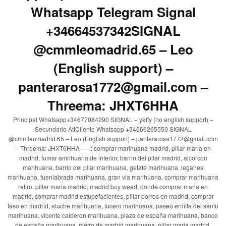
Whatsapp Telegram Signal
+34664537342SIGNAL
@cmmleomadrid.65 – Leo
(English support) –
panterarosa1772@gmail.com –
Threema: JHXT6HHA
Principal Whatsapp+34677084290 SIGNAL – yeffy (no english support) –
Secundario AttCliente Whatsapp +34666265550 SIGNAL
@cmmleomadrid.65 – Leo (English support) – panterarosa1772@gmail.com
– Threema: JHXT6HHA—–:: comprar marihuana madrid, pillar maria en
madrid, fumar amrihuana de interior, barrio del pilar madrid, alcorcon
marihuana, barrio del pilar marihuana, getafe marihuana, leganes
marihuana, fuenlabrada marihuana, gran via marihuana, comprar marihuana
retiro, pillar maria madrid, madrid buy weed, donde comprar maria en
madrid, comprar madrid estupefacientes, pillar porros en madrid, comprar
faso en madrid, aluche marihuana, lucero marihuana, paseo ermita del santo
marihuana, vicente calderon marihuana, plaza de españa marihuana, banco
de españa marihuana, metro de madrid marihuana, pillar maria madrid,