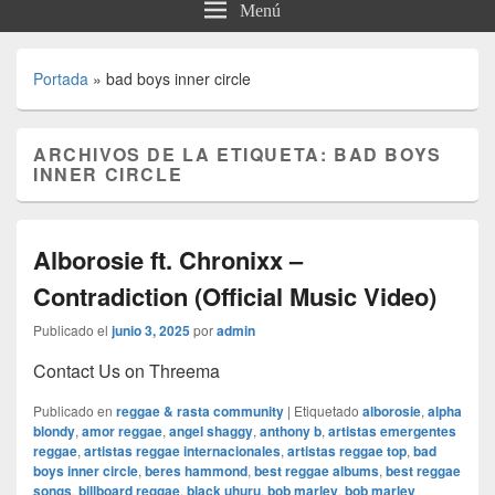
Menú
Portada
»
bad boys inner circle
ARCHIVOS DE LA ETIQUETA:
BAD BOYS
INNER CIRCLE
Alborosie ft. Chronixx –
Contradiction (Official Music Video)
Publicado el
junio 3, 2025
por
admin
Contact Us on Threema
Publicado en
reggae & rasta community
|
Etiquetado
alborosie
,
alpha
blondy
,
amor reggae
,
angel shaggy
,
anthony b
,
artistas emergentes
reggae
,
artistas reggae internacionales
,
artistas reggae top
,
bad
boys inner circle
,
beres hammond
,
best reggae albums
,
best reggae
songs
,
billboard reggae
,
black uhuru
,
bob marley
,
bob marley