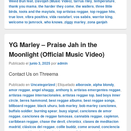
Weed Bun feat. Davojah (Music Video)
,
tarrus riley
,
temperature
,
thank you mama
,
the harder they come
,
the wailers
,
three little
birds
,
toots and the maytals
,
top artistas reggae
,
top reggae hits
,
true love
,
vibra positiva
,
vida rastafari
,
vos sabés
,
warrior king
,
welcome to jamrock
,
who knows
,
ziggy marley
,
zona ganjah
YG Marley – Praise Jah in the
Moonlight (Official Music Video)
Publicado el
junio 3, 2025
por
admin
Contact Us on Threema
Publicado en
Uncategorized
|
Etiquetado
alborosie
,
alpha blondy
,
amor reggae
,
angel shaggy
,
anthony b
,
artistas emergentes reggae
,
artistas reggae internacionales
,
artistas reggae top
,
bad boys inner
circle
,
beres hammond
,
best reggae albums
,
best reggae songs
,
billboard reggae
,
black uhuru
,
bob marley
,
bob marley canciones
,
buffalo soldier
,
burning spear
,
busy signal
,
canciones de amor
reggae
,
canciones de reggae famosas
,
cannabis reggae
,
capleton
,
caribbean reggae
,
chase the devil
,
chronixx
,
clases de meditacion
madrid
,
clásicos del reggae
,
collie buddz
,
come around
,
conciencia