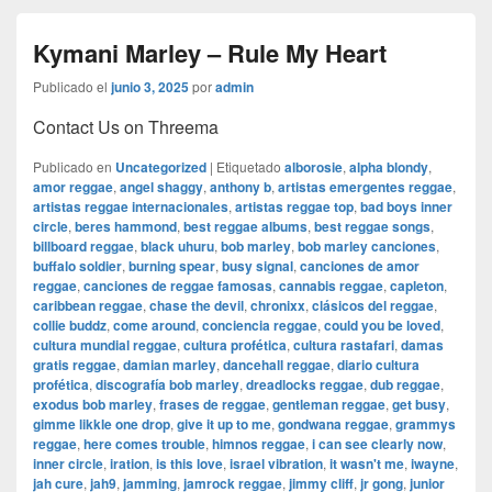
Kymani Marley – Rule My Heart
Publicado el
junio 3, 2025
por
admin
Contact Us on Threema
Publicado en
Uncategorized
|
Etiquetado
alborosie
,
alpha blondy
,
amor reggae
,
angel shaggy
,
anthony b
,
artistas emergentes reggae
,
artistas reggae internacionales
,
artistas reggae top
,
bad boys inner
circle
,
beres hammond
,
best reggae albums
,
best reggae songs
,
billboard reggae
,
black uhuru
,
bob marley
,
bob marley canciones
,
buffalo soldier
,
burning spear
,
busy signal
,
canciones de amor
reggae
,
canciones de reggae famosas
,
cannabis reggae
,
capleton
,
caribbean reggae
,
chase the devil
,
chronixx
,
clásicos del reggae
,
collie buddz
,
come around
,
conciencia reggae
,
could you be loved
,
cultura mundial reggae
,
cultura profética
,
cultura rastafari
,
damas
gratis reggae
,
damian marley
,
dancehall reggae
,
diario cultura
profética
,
discografía bob marley
,
dreadlocks reggae
,
dub reggae
,
exodus bob marley
,
frases de reggae
,
gentleman reggae
,
get busy
,
gimme likkle one drop
,
give it up to me
,
gondwana reggae
,
grammys
reggae
,
here comes trouble
,
himnos reggae
,
i can see clearly now
,
inner circle
,
iration
,
is this love
,
israel vibration
,
it wasn't me
,
iwayne
,
jah cure
,
jah9
,
jamming
,
jamrock reggae
,
jimmy cliff
,
jr gong
,
junior