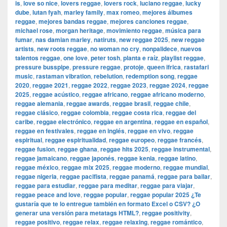
is
,
love so nice
,
lovers reggae
,
lovers rock
,
luciano reggae
,
lucky
dube
,
lutan fyah
,
marley family
,
max romeo
,
mejores álbumes
reggae
,
mejores bandas reggae
,
mejores canciones reggae
,
michael rose
,
morgan heritage
,
movimiento reggae
,
música para
fumar
,
nas damian marley
,
natiruts
,
new reggae 2025
,
new reggae
artists
,
new roots reggae
,
no woman no cry
,
nonpalidece
,
nuevos
talentos reggae
,
one love
,
peter tosh
,
planta e raíz
,
playlist reggae
,
pressure busspipe
,
pressure reggae
,
protoje
,
queen ifrica
,
rastafari
music
,
rastaman vibration
,
rebelution
,
redemption song
,
reggae
2020
,
reggae 2021
,
reggae 2022
,
reggae 2023
,
reggae 2024
,
reggae
2025
,
reggae acústico
,
reggae africano
,
reggae africano moderno
,
reggae alemania
,
reggae awards
,
reggae brasil
,
reggae chile
,
reggae clásico
,
reggae colombia
,
reggae costa rica
,
reggae del
caribe
,
reggae electrónico
,
reggae en argentina
,
reggae en español
,
reggae en festivales
,
reggae en inglés
,
reggae en vivo
,
reggae
espiritual
,
reggae espiritualidad
,
reggae europeo
,
reggae francés
,
reggae fusion
,
reggae ghana
,
reggae hits 2025
,
reggae instrumental
,
reggae jamaicano
,
reggae japonés
,
reggae kenia
,
reggae latino
,
reggae méxico
,
reggae mix 2025
,
reggae moderno
,
reggae mundial
,
reggae nigeria
,
reggae pacifista
,
reggae panamá
,
reggae para bailar
,
reggae para estudiar
,
reggae para meditar
,
reggae para viajar
,
reggae peace and love
,
reggae popular
,
reggae popular 2025 ¿Te
gustaría que te lo entregue también en formato Excel o CSV? ¿O
generar una versión para metatags HTML?
,
reggae positivity
,
reggae positivo
,
reggae relax
,
reggae relaxing
,
reggae romántico
,