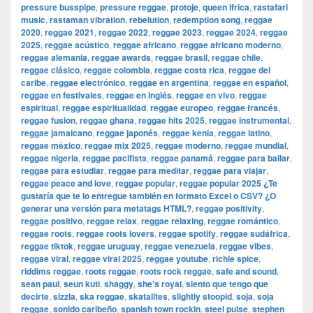
pressure busspipe
,
pressure reggae
,
protoje
,
queen ifrica
,
rastafari
music
,
rastaman vibration
,
rebelution
,
redemption song
,
reggae
2020
,
reggae 2021
,
reggae 2022
,
reggae 2023
,
reggae 2024
,
reggae
2025
,
reggae acústico
,
reggae africano
,
reggae africano moderno
,
reggae alemania
,
reggae awards
,
reggae brasil
,
reggae chile
,
reggae clásico
,
reggae colombia
,
reggae costa rica
,
reggae del
caribe
,
reggae electrónico
,
reggae en argentina
,
reggae en español
,
reggae en festivales
,
reggae en inglés
,
reggae en vivo
,
reggae
espiritual
,
reggae espiritualidad
,
reggae europeo
,
reggae francés
,
reggae fusion
,
reggae ghana
,
reggae hits 2025
,
reggae instrumental
,
reggae jamaicano
,
reggae japonés
,
reggae kenia
,
reggae latino
,
reggae méxico
,
reggae mix 2025
,
reggae moderno
,
reggae mundial
,
reggae nigeria
,
reggae pacifista
,
reggae panamá
,
reggae para bailar
,
reggae para estudiar
,
reggae para meditar
,
reggae para viajar
,
reggae peace and love
,
reggae popular
,
reggae popular 2025 ¿Te
gustaría que te lo entregue también en formato Excel o CSV? ¿O
generar una versión para metatags HTML?
,
reggae positivity
,
reggae positivo
,
reggae relax
,
reggae relaxing
,
reggae romántico
,
reggae roots
,
reggae roots lovers
,
reggae spotify
,
reggae sudáfrica
,
reggae tiktok
,
reggae uruguay
,
reggae venezuela
,
reggae vibes
,
reggae viral
,
reggae viral 2025
,
reggae youtube
,
richie spice
,
riddims reggae
,
roots reggae
,
roots rock reggae
,
safe and sound
,
sean paul
,
seun kuti
,
shaggy
,
she’s royal
,
siento que tengo que
decirte
,
sizzla
,
ska reggae
,
skatalites
,
slightly stoopid
,
soja
,
soja
reggae
,
sonido caribeño
,
spanish town rockin
,
steel pulse
,
stephen