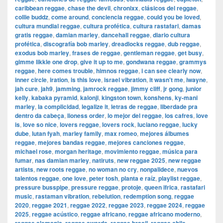
caribbean reggae
,
chase the devil
,
chronixx
,
clásicos del reggae
,
collie buddz
,
come around
,
conciencia reggae
,
could you be loved
,
cultura mundial reggae
,
cultura profética
,
cultura rastafari
,
damas
gratis reggae
,
damian marley
,
dancehall reggae
,
diario cultura
profética
,
discografía bob marley
,
dreadlocks reggae
,
dub reggae
,
exodus bob marley
,
frases de reggae
,
gentleman reggae
,
get busy
,
gimme likkle one drop
,
give it up to me
,
gondwana reggae
,
grammys
reggae
,
here comes trouble
,
himnos reggae
,
i can see clearly now
,
inner circle
,
iration
,
is this love
,
israel vibration
,
it wasn't me
,
iwayne
,
jah cure
,
jah9
,
jamming
,
jamrock reggae
,
jimmy cliff
,
jr gong
,
junior
kelly
,
kabaka pyramid
,
kalonji
,
kingston town
,
konshens
,
ky-mani
marley
,
la complicidad
,
legalize it
,
letras de reggae
,
liberdade pra
dentro da cabeça
,
lioness order
,
lo mejor del reggae
,
los cafres
,
love
is
,
love so nice
,
lovers reggae
,
lovers rock
,
luciano reggae
,
lucky
dube
,
lutan fyah
,
marley family
,
max romeo
,
mejores álbumes
reggae
,
mejores bandas reggae
,
mejores canciones reggae
,
michael rose
,
morgan heritage
,
movimiento reggae
,
música para
fumar
,
nas damian marley
,
natiruts
,
new reggae 2025
,
new reggae
artists
,
new roots reggae
,
no woman no cry
,
nonpalidece
,
nuevos
talentos reggae
,
one love
,
peter tosh
,
planta e raíz
,
playlist reggae
,
pressure busspipe
,
pressure reggae
,
protoje
,
queen ifrica
,
rastafari
music
,
rastaman vibration
,
rebelution
,
redemption song
,
reggae
2020
,
reggae 2021
,
reggae 2022
,
reggae 2023
,
reggae 2024
,
reggae
2025
,
reggae acústico
,
reggae africano
,
reggae africano moderno
,
,
,
,
,