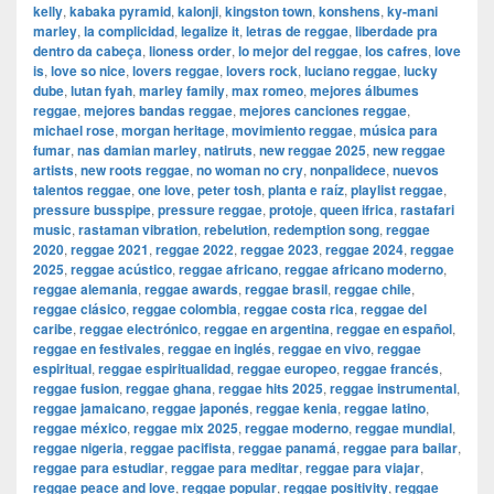
kelly
,
kabaka pyramid
,
kalonji
,
kingston town
,
konshens
,
ky-mani
marley
,
la complicidad
,
legalize it
,
letras de reggae
,
liberdade pra
dentro da cabeça
,
lioness order
,
lo mejor del reggae
,
los cafres
,
love
is
,
love so nice
,
lovers reggae
,
lovers rock
,
luciano reggae
,
lucky
dube
,
lutan fyah
,
marley family
,
max romeo
,
mejores álbumes
reggae
,
mejores bandas reggae
,
mejores canciones reggae
,
michael rose
,
morgan heritage
,
movimiento reggae
,
música para
fumar
,
nas damian marley
,
natiruts
,
new reggae 2025
,
new reggae
artists
,
new roots reggae
,
no woman no cry
,
nonpalidece
,
nuevos
talentos reggae
,
one love
,
peter tosh
,
planta e raíz
,
playlist reggae
,
pressure busspipe
,
pressure reggae
,
protoje
,
queen ifrica
,
rastafari
music
,
rastaman vibration
,
rebelution
,
redemption song
,
reggae
2020
,
reggae 2021
,
reggae 2022
,
reggae 2023
,
reggae 2024
,
reggae
2025
,
reggae acústico
,
reggae africano
,
reggae africano moderno
,
reggae alemania
,
reggae awards
,
reggae brasil
,
reggae chile
,
reggae clásico
,
reggae colombia
,
reggae costa rica
,
reggae del
caribe
,
reggae electrónico
,
reggae en argentina
,
reggae en español
,
reggae en festivales
,
reggae en inglés
,
reggae en vivo
,
reggae
espiritual
,
reggae espiritualidad
,
reggae europeo
,
reggae francés
,
reggae fusion
,
reggae ghana
,
reggae hits 2025
,
reggae instrumental
,
reggae jamaicano
,
reggae japonés
,
reggae kenia
,
reggae latino
,
reggae méxico
,
reggae mix 2025
,
reggae moderno
,
reggae mundial
,
reggae nigeria
,
reggae pacifista
,
reggae panamá
,
reggae para bailar
,
reggae para estudiar
,
reggae para meditar
,
reggae para viajar
,
reggae peace and love
,
reggae popular
,
reggae positivity
,
reggae