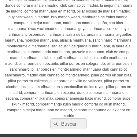
donde comprar maria en madrid, club cannabico madrid, la mejor marihuana
de madrid, comprar marihuana en madrid, pillar bolsas de maria en madrid,
buy best weed in madrid, buy mango weed, marihuana de frutas madrid,
comprar la mejor marihuana, marihuana madrid españa, san blas
marihuana, rivas vaciamadrid marihuana, goya marihuana, cruz del rayo
marihuana, prosperidad marihuana, sainz de baranda marihuana, arguelles
marihuana, moncloa marihuana, alsacia marihuana, sanchinarro marihuana,
montecarmelo marihuana, san agustin de guadalix marihuana, la moraleja
marihuana, mahadahonda marihuana, pozuelo marihuana, club de campo
madrid marihuana, club de golf marihuana, club de caballo marihuana
madrid, pillar porros en pozuelo, pillar porros en sotogrande, pillar porros en
sanchinarro, pillar porros en montecarmelo, marihuana club cannabico
sanchinarro, madrid club cannabico montecarmelo, pillar porros en san blas,
pillar porros en vallecas, pillar porros en villa de vallecas, pillar porros en
alcobendas, pillar marihuana en sansebastian de los reyes, pillar porros en
madrid, comprar marihuana en españa, donde comprar marihuana en
españa, comprar kritikal max, comprar amnesia haze madrid, comprar super
skunk madrid, comprar mango kush madrid,comprar og kush madrid,
comprar la mejor marihuana de madrid, comprar marihuana de exterior en
madrid
Buscar
Buscar
por: