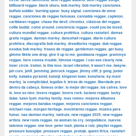
billboard reggae
,
black uhuru
,
bob marley
,
bob marley canciones
,
buffalo soldier
,
burning spear
,
busy signal
,
canciones de amor
reggae
,
canciones de reggae famosas
,
cannabis reggae
,
capleton
,
caribbean reggae
,
chase the devil
,
chronixx
,
clásicos del reggae
,
collie buddz
,
come around
,
conciencia reggae
,
could you be loved
,
cultura mundial reggae
,
cultura profética
,
cultura rastafari
,
damas
gratis reggae
,
damian marley
,
dancehall reggae
,
diario cultura
profética
,
discografía bob marley
,
dreadlocks reggae
,
dub reggae
,
exodus bob marley
,
frases de reggae
,
gentleman reggae
,
get busy
,
gimme likkle one drop
,
give it up to me
,
gondwana reggae
,
grammys
reggae
,
here comes trouble
,
himnos reggae
,
i can see clearly now
,
inner circle
,
iration
,
is this love
,
israel vibration
,
it wasn't me
,
iwayne
,
jah cure
,
jah9
,
jamming
,
jamrock reggae
,
jimmy cliff
,
jr gong
,
junior
kelly
,
kabaka pyramid
,
kalonji
,
kingston town
,
konshens
,
ky-mani
marley
,
la complicidad
,
legalize it
,
letras de reggae
,
liberdade pra
dentro da cabeça
,
lioness order
,
lo mejor del reggae
,
los cafres
,
love
is
,
love so nice
,
lovers reggae
,
lovers rock
,
luciano reggae
,
lucky
dube
,
lutan fyah
,
marley family
,
max romeo
,
mejores álbumes
reggae
,
mejores bandas reggae
,
mejores canciones reggae
,
michael rose
,
morgan heritage
,
movimiento reggae
,
música para
fumar
,
nas damian marley
,
natiruts
,
new reggae 2025
,
new reggae
artists
,
new roots reggae
,
no woman no cry
,
nonpalidece
,
nuevos
talentos reggae
,
one love
,
peter tosh
,
planta e raíz
,
playlist reggae
,
pressure busspipe
,
pressure reggae
,
protoje
,
queen ifrica
,
rastafari