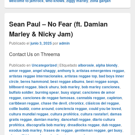
welcome to jamrock
,
who knows
,
ziggy marley
,
zona ganjah
Sean Paul – No Fear (ft. Damian
Marley & Nicky Jam)
Publicado el
junio 3, 2025
por
admin
Contact Us on Threema
Publicado en
Uncategorized
|
Etiquetado
alborosie
,
alpha blondy
,
amor reggae
,
angel shaggy
,
anthony b
,
artistas emergentes reggae
,
artistas reggae internacionales
,
artistas reggae top
,
bad boys inner
circle
,
beres hammond
,
best reggae albums
,
best reggae songs
,
billboard reggae
,
black uhuru
,
bob marley
,
bob marley canciones
,
buffalo soldier
,
burning spear
,
busy signal
,
canciones de amor
reggae
,
canciones de reggae famosas
,
cannabis reggae
,
capleton
,
caribbean reggae
,
chase the devil
,
chronixx
,
clásicos del reggae
,
collie buddz
,
come around
,
conciencia reggae
,
could you be loved
,
cultura mundial reggae
,
cultura profética
,
cultura rastafari
,
damas
gratis reggae
,
damian marley
,
dancehall reggae
,
diario cultura
profética
,
discografía bob marley
,
dreadlocks reggae
,
dub reggae
,
exodus bob marley
,
frases de reggae
,
gentleman reggae
,
get busy
,