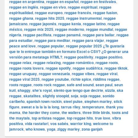
reggae en argentina
,
reggae en español
,
reggae en festivales
,
reggae en inglés
,
reggae en vivo
,
reggae espiritual
,
reggae
espiritualidad
,
reggae europeo
,
reggae francés
,
reggae fusion
,
reggae ghana
,
reggae hits 2025
,
reggae instrumental
,
reggae
jamaicano
,
reggae japonés
,
reggae kenia
,
reggae latino
,
reggae
méxico
,
reggae mix 2025
,
reggae moderno
,
reggae mundial
,
reggae
nigeria
,
reggae pacifista
,
reggae panamá
,
reggae para bailar
,
reggae
para estudiar
,
reggae para meditar
,
reggae para viajar
,
reggae
peace and love
,
reggae popular
,
reggae popular 2025 ¿Te gustaría
que te lo entregue también en formato Excel o CSV? ¿O generar una
versión para metatags HTML?
,
reggae positivity
,
reggae positivo
,
reggae relax
,
reggae relaxing
,
reggae romántico
,
reggae roots
,
reggae roots lovers
,
reggae spotify
,
reggae sudáfrica
,
reggae tiktok
,
reggae uruguay
,
reggae venezuela
,
reggae vibes
,
reggae viral
,
reggae viral 2025
,
reggae youtube
,
richie spice
,
riddims reggae
,
roots reggae
,
roots rock reggae
,
safe and sound
,
sean paul
,
seun
kuti
,
shaggy
,
she’s royal
,
siento que tengo que decirte
,
sizzla
,
ska
reggae
,
skatalites
,
slightly stoopid
,
soja
,
soja reggae
,
sonido
caribeño
,
spanish town rockin
,
steel pulse
,
stephen marley
,
stick
figure
,
sweat a la la la la long
,
tarrus riley
,
temperature
,
thank you
mama
,
the harder they come
,
the wailers
,
three little birds
,
toots and
the maytals
,
top artistas reggae
,
top reggae hits
,
true love
,
vibra
positiva
,
vida rastafari
,
vos sabés
,
warrior king
,
welcome to
jamrock
,
who knows
,
yoga
,
ziggy marley
,
zona ganjah