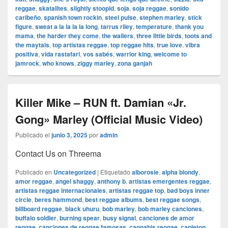
reggae
,
skatalites
,
slightly stoopid
,
soja
,
soja reggae
,
sonido
caribeño
,
spanish town rockin
,
steel pulse
,
stephen marley
,
stick
figure
,
sweat a la la la la long
,
tarrus riley
,
temperature
,
thank you
mama
,
the harder they come
,
the wailers
,
three little birds
,
toots and
the maytals
,
top artistas reggae
,
top reggae hits
,
true love
,
vibra
positiva
,
vida rastafari
,
vos sabés
,
warrior king
,
welcome to
jamrock
,
who knows
,
ziggy marley
,
zona ganjah
Killer Mike – RUN ft. Damian «Jr.
Gong» Marley (Official Music Video)
Publicado el
junio 3, 2025
por
admin
Contact Us on Threema
Publicado en
Uncategorized
|
Etiquetado
alborosie
,
alpha blondy
,
amor reggae
,
angel shaggy
,
anthony b
,
artistas emergentes reggae
,
artistas reggae internacionales
,
artistas reggae top
,
bad boys inner
circle
,
beres hammond
,
best reggae albums
,
best reggae songs
,
billboard reggae
,
black uhuru
,
bob marley
,
bob marley canciones
,
buffalo soldier
,
burning spear
,
busy signal
,
canciones de amor
reggae
,
canciones de reggae famosas
,
cannabis reggae
,
capleton
,