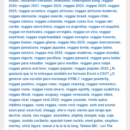
music
,
rastaman vibration
,
rebelution
,
redemption song
,
reggae
2020
,
reggae 2021
,
reggae 2022
,
reggae 2023
,
reggae 2024
,
reggae
2025
,
reggae acústico
,
reggae africano
,
reggae africano moderno
,
reggae alemania
,
reggae awards
,
reggae brasil
,
reggae chile
,
reggae clásico
,
reggae colombia
,
reggae costa rica
,
reggae del
caribe
,
reggae electrónico
,
reggae en argentina
,
reggae en español
,
reggae en festivales
,
reggae en inglés
,
reggae en vivo
,
reggae
espiritual
,
reggae espiritualidad
,
reggae europeo
,
reggae francés
,
reggae fusion
,
reggae ghana
,
reggae hits 2025
,
reggae instrumental
,
reggae jamaicano
,
reggae japonés
,
reggae kenia
,
reggae latino
,
reggae méxico
,
reggae mix 2025
,
reggae moderno
,
reggae mundial
,
reggae nigeria
,
reggae pacifista
,
reggae panamá
,
reggae para bailar
,
reggae para estudiar
,
reggae para meditar
,
reggae para viajar
,
reggae peace and love
,
reggae popular
,
reggae popular 2025 ¿Te
gustaría que te lo entregue también en formato Excel o CSV? ¿O
generar una versión para metatags HTML?
,
reggae positivity
,
reggae positivo
,
reggae relax
,
reggae relaxing
,
reggae romántico
,
reggae roots
,
reggae roots lovers
,
reggae spotify
,
reggae sudáfrica
,
reggae tiktok
,
reggae uruguay
,
reggae venezuela
,
reggae vibes
,
reggae viral
,
reggae viral 2025
,
reggae youtube
,
richie spice
,
riddims reggae
,
roots reggae
,
roots rock reggae
,
safe and sound
,
sean paul
,
seun kuti
,
shaggy
,
she’s royal
,
siento que tengo que
decirte
,
sizzla
,
ska reggae
,
skatalites
,
slightly stoopid
,
soja
,
soja
reggae
,
sonido caribeño
,
spanish town rockin
,
steel pulse
,
stephen
marley
,
stick figure
,
sweat a la la la la long
,
Taiwan MC - Let The