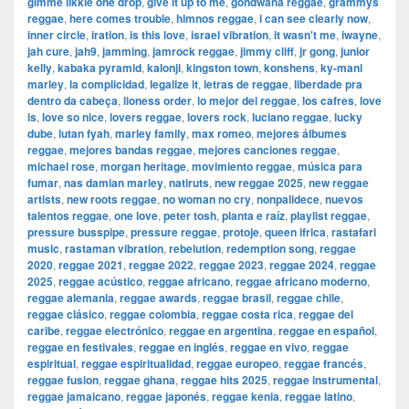
gimme likkle one drop
,
give it up to me
,
gondwana reggae
,
grammys
reggae
,
here comes trouble
,
himnos reggae
,
i can see clearly now
,
inner circle
,
iration
,
is this love
,
israel vibration
,
it wasn't me
,
iwayne
,
jah cure
,
jah9
,
jamming
,
jamrock reggae
,
jimmy cliff
,
jr gong
,
junior
kelly
,
kabaka pyramid
,
kalonji
,
kingston town
,
konshens
,
ky-mani
marley
,
la complicidad
,
legalize it
,
letras de reggae
,
liberdade pra
dentro da cabeça
,
lioness order
,
lo mejor del reggae
,
los cafres
,
love
is
,
love so nice
,
lovers reggae
,
lovers rock
,
luciano reggae
,
lucky
dube
,
lutan fyah
,
marley family
,
max romeo
,
mejores álbumes
reggae
,
mejores bandas reggae
,
mejores canciones reggae
,
michael rose
,
morgan heritage
,
movimiento reggae
,
música para
fumar
,
nas damian marley
,
natiruts
,
new reggae 2025
,
new reggae
artists
,
new roots reggae
,
no woman no cry
,
nonpalidece
,
nuevos
talentos reggae
,
one love
,
peter tosh
,
planta e raíz
,
playlist reggae
,
pressure busspipe
,
pressure reggae
,
protoje
,
queen ifrica
,
rastafari
music
,
rastaman vibration
,
rebelution
,
redemption song
,
reggae
2020
,
reggae 2021
,
reggae 2022
,
reggae 2023
,
reggae 2024
,
reggae
2025
,
reggae acústico
,
reggae africano
,
reggae africano moderno
,
reggae alemania
,
reggae awards
,
reggae brasil
,
reggae chile
,
reggae clásico
,
reggae colombia
,
reggae costa rica
,
reggae del
caribe
,
reggae electrónico
,
reggae en argentina
,
reggae en español
,
reggae en festivales
,
reggae en inglés
,
reggae en vivo
,
reggae
espiritual
,
reggae espiritualidad
,
reggae europeo
,
reggae francés
,
reggae fusion
,
reggae ghana
,
reggae hits 2025
,
reggae instrumental
,
reggae jamaicano
,
reggae japonés
,
reggae kenia
,
reggae latino
,