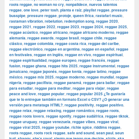
roots reggae
,
no woman no cry
,
nonpalidece
,
nuevos talentos
reggae
,
one love
,
peter tosh
,
planta e raíz
,
playlist reggae
,
pressure
busspipe
,
pressure reggae
,
protoje
,
queen ifrica
,
rastafari music
,
rastaman vibration
,
rebelution
,
redemption song
,
reggae 2020
,
reggae 2021
,
reggae 2022
,
reggae 2023
,
reggae 2024
,
reggae 2025
,
reggae acústico
,
reggae africano
,
reggae africano moderno
,
reggae
alemania
,
reggae awards
,
reggae brasil
,
reggae chile
,
reggae
clásico
,
reggae colombia
,
reggae costa rica
,
reggae del caribe
,
reggae electrónico
,
reggae en argentina
,
reggae en español
,
reggae
en festivales
,
reggae en inglés
,
reggae en vivo
,
reggae espiritual
,
reggae espiritualidad
,
reggae europeo
,
reggae francés
,
reggae
fusion
,
reggae ghana
,
reggae hits 2025
,
reggae instrumental
,
reggae
jamaicano
,
reggae japonés
,
reggae kenia
,
reggae latino
,
reggae
méxico
,
reggae mix 2025
,
reggae moderno
,
reggae mundial
,
reggae
nigeria
,
reggae pacifista
,
reggae panamá
,
reggae para bailar
,
reggae
para estudiar
,
reggae para meditar
,
reggae para viajar
,
reggae
peace and love
,
reggae popular
,
reggae popular 2025 ¿Te gustaría
que te lo entregue también en formato Excel o CSV? ¿O generar una
versión para metatags HTML?
,
reggae positivity
,
reggae positivo
,
reggae relax
,
reggae relaxing
,
reggae romántico
,
reggae roots
,
reggae roots lovers
,
reggae spotify
,
reggae sudáfrica
,
reggae tiktok
,
reggae uruguay
,
reggae venezuela
,
reggae vibes
,
reggae viral
,
reggae viral 2025
,
reggae youtube
,
richie spice
,
riddims reggae
,
roots reggae
,
roots rock reggae
,
safe and sound
,
sean paul
,
seun
kuti
,
shaggy
,
she’s royal
,
siento que tengo que decirte
,
sizzla
,
ska