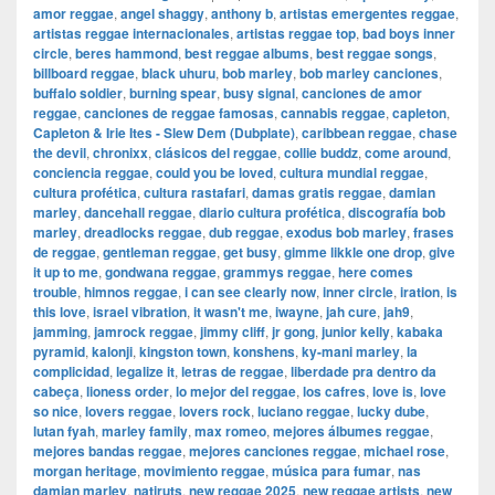
amor reggae
,
angel shaggy
,
anthony b
,
artistas emergentes reggae
,
artistas reggae internacionales
,
artistas reggae top
,
bad boys inner
circle
,
beres hammond
,
best reggae albums
,
best reggae songs
,
billboard reggae
,
black uhuru
,
bob marley
,
bob marley canciones
,
buffalo soldier
,
burning spear
,
busy signal
,
canciones de amor
reggae
,
canciones de reggae famosas
,
cannabis reggae
,
capleton
,
Capleton & Irie Ites - Slew Dem (Dubplate)
,
caribbean reggae
,
chase
the devil
,
chronixx
,
clásicos del reggae
,
collie buddz
,
come around
,
conciencia reggae
,
could you be loved
,
cultura mundial reggae
,
cultura profética
,
cultura rastafari
,
damas gratis reggae
,
damian
marley
,
dancehall reggae
,
diario cultura profética
,
discografía bob
marley
,
dreadlocks reggae
,
dub reggae
,
exodus bob marley
,
frases
de reggae
,
gentleman reggae
,
get busy
,
gimme likkle one drop
,
give
it up to me
,
gondwana reggae
,
grammys reggae
,
here comes
trouble
,
himnos reggae
,
i can see clearly now
,
inner circle
,
iration
,
is
this love
,
israel vibration
,
it wasn't me
,
iwayne
,
jah cure
,
jah9
,
jamming
,
jamrock reggae
,
jimmy cliff
,
jr gong
,
junior kelly
,
kabaka
pyramid
,
kalonji
,
kingston town
,
konshens
,
ky-mani marley
,
la
complicidad
,
legalize it
,
letras de reggae
,
liberdade pra dentro da
cabeça
,
lioness order
,
lo mejor del reggae
,
los cafres
,
love is
,
love
so nice
,
lovers reggae
,
lovers rock
,
luciano reggae
,
lucky dube
,
lutan fyah
,
marley family
,
max romeo
,
mejores álbumes reggae
,
mejores bandas reggae
,
mejores canciones reggae
,
michael rose
,
morgan heritage
,
movimiento reggae
,
música para fumar
,
nas
damian marley
,
natiruts
,
new reggae 2025
,
new reggae artists
,
new