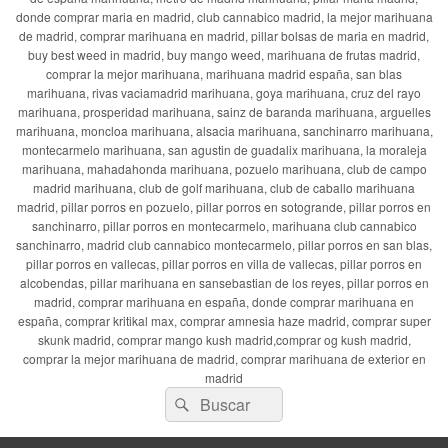
donde comprar maria en madrid, club cannabico madrid, la mejor marihuana
de madrid, comprar marihuana en madrid, pillar bolsas de maria en madrid,
buy best weed in madrid, buy mango weed, marihuana de frutas madrid,
comprar la mejor marihuana, marihuana madrid españa, san blas
marihuana, rivas vaciamadrid marihuana, goya marihuana, cruz del rayo
marihuana, prosperidad marihuana, sainz de baranda marihuana, arguelles
marihuana, moncloa marihuana, alsacia marihuana, sanchinarro marihuana,
montecarmelo marihuana, san agustin de guadalix marihuana, la moraleja
marihuana, mahadahonda marihuana, pozuelo marihuana, club de campo
madrid marihuana, club de golf marihuana, club de caballo marihuana
madrid, pillar porros en pozuelo, pillar porros en sotogrande, pillar porros en
sanchinarro, pillar porros en montecarmelo, marihuana club cannabico
sanchinarro, madrid club cannabico montecarmelo, pillar porros en san blas,
pillar porros en vallecas, pillar porros en villa de vallecas, pillar porros en
alcobendas, pillar marihuana en sansebastian de los reyes, pillar porros en
madrid, comprar marihuana en españa, donde comprar marihuana en
españa, comprar kritikal max, comprar amnesia haze madrid, comprar super
skunk madrid, comprar mango kush madrid,comprar og kush madrid,
comprar la mejor marihuana de madrid, comprar marihuana de exterior en
madrid
Buscar
Buscar
por: