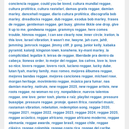
conciencia reggae
,
could you be loved
,
cultura mundial reggae
,
cultura profética
,
cultura rastafari
,
damas gratis reggae
,
damian
marley
,
dancehall reggae
,
diario cultura profética
,
discografía bob
marley
,
dreadlocks reggae
,
dub reggae
,
exodus bob marley
,
frases
de reggae
,
gentleman reggae
,
get busy
,
gimme likkle one drop
,
give
it up to me
,
gondwana reggae
,
grammys reggae
,
here comes
trouble
,
himnos reggae
,
i can see clearly now
,
inner circle
,
iration
,
is
this love
,
israel vibration
,
it wasn't me
,
iwayne
,
jah cure
,
jah9
,
jamming
,
jamrock reggae
,
jimmy cliff
,
jr gong
,
junior kelly
,
kabaka
pyramid
,
kalonji
,
kingston town
,
konshens
,
ky-mani marley
,
la
complicidad
,
legalize it
,
letras de reggae
,
liberdade pra dentro da
cabeça
,
lioness order
,
lo mejor del reggae
,
los cafres
,
love is
,
love
so nice
,
lovers reggae
,
lovers rock
,
luciano reggae
,
lucky dube
,
lutan fyah
,
marley family
,
max romeo
,
mejores álbumes reggae
,
mejores bandas reggae
,
mejores canciones reggae
,
michael rose
,
morgan heritage
,
movimiento reggae
,
música para fumar
,
nas
damian marley
,
natiruts
,
new reggae 2025
,
new reggae artists
,
new
roots reggae
,
no woman no cry
,
nonpalidece
,
nuevos talentos
reggae
,
one love
,
peter tosh
,
planta e raíz
,
playlist reggae
,
pressure
busspipe
,
pressure reggae
,
protoje
,
queen ifrica
,
rastafari music
,
rastaman vibration
,
rebelution
,
redemption song
,
reggae 2020
,
reggae 2021
,
reggae 2022
,
reggae 2023
,
reggae 2024
,
reggae 2025
,
reggae acústico
,
reggae africano
,
reggae africano moderno
,
reggae
alemania
,
reggae awards
,
reggae brasil
,
reggae chile
,
reggae
clásico
,
reggae colombia
,
reggae costa rica
,
reggae del caribe
,