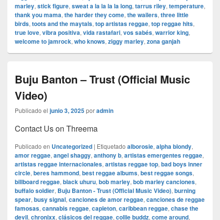
marley
,
stick figure
,
sweat a la la la la long
,
tarrus riley
,
temperature
,
thank you mama
,
the harder they come
,
the wailers
,
three little
birds
,
toots and the maytals
,
top artistas reggae
,
top reggae hits
,
true love
,
vibra positiva
,
vida rastafari
,
vos sabés
,
warrior king
,
welcome to jamrock
,
who knows
,
ziggy marley
,
zona ganjah
Buju Banton – Trust (Official Music
Video)
Publicado el
junio 3, 2025
por
admin
Contact Us on Threema
Publicado en
Uncategorized
|
Etiquetado
alborosie
,
alpha blondy
,
amor reggae
,
angel shaggy
,
anthony b
,
artistas emergentes reggae
,
artistas reggae internacionales
,
artistas reggae top
,
bad boys inner
circle
,
beres hammond
,
best reggae albums
,
best reggae songs
,
billboard reggae
,
black uhuru
,
bob marley
,
bob marley canciones
,
buffalo soldier
,
Buju Banton - Trust (Official Music Video)
,
burning
spear
,
busy signal
,
canciones de amor reggae
,
canciones de reggae
famosas
,
cannabis reggae
,
capleton
,
caribbean reggae
,
chase the
devil
,
chronixx
,
clásicos del reggae
,
collie buddz
,
come around
,