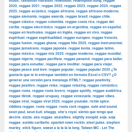
music
,
rastaman vibration
,
rebelution
,
redemption song
,
reggae
2020
,
reggae 2021
,
reggae 2022
,
reggae 2023
,
reggae 2024
,
reggae
2025
,
reggae acústico
,
reggae africano
,
reggae africano moderno
,
reggae alemania
,
reggae awards
,
reggae brasil
,
reggae chile
,
reggae clásico
,
reggae colombia
,
reggae costa rica
,
reggae del
caribe
,
reggae electrónico
,
reggae en argentina
,
reggae en español
,
reggae en festivales
,
reggae en inglés
,
reggae en vivo
,
reggae
espiritual
,
reggae espiritualidad
,
reggae europeo
,
reggae francés
,
reggae fusion
,
reggae ghana
,
reggae hits 2025
,
reggae instrumental
,
reggae jamaicano
,
reggae japonés
,
reggae kenia
,
reggae latino
,
reggae méxico
,
reggae mix 2025
,
reggae moderno
,
reggae mundial
,
reggae nigeria
,
reggae pacifista
,
reggae panamá
,
reggae para bailar
,
reggae para estudiar
,
reggae para meditar
,
reggae para viajar
,
reggae peace and love
,
reggae popular
,
reggae popular 2025 ¿Te
gustaría que te lo entregue también en formato Excel o CSV? ¿O
generar una versión para metatags HTML?
,
reggae positivity
,
reggae positivo
,
reggae relax
,
reggae relaxing
,
reggae romántico
,
reggae roots
,
reggae roots lovers
,
reggae spotify
,
reggae sudáfrica
,
reggae tiktok
,
reggae uruguay
,
reggae venezuela
,
reggae vibes
,
reggae viral
,
reggae viral 2025
,
reggae youtube
,
richie spice
,
riddims reggae
,
roots reggae
,
roots rock reggae
,
safe and sound
,
sean paul
,
seun kuti
,
shaggy
,
she’s royal
,
siento que tengo que
decirte
,
sizzla
,
ska reggae
,
skatalites
,
slightly stoopid
,
soja
,
soja
reggae
,
sonido caribeño
,
spanish town rockin
,
steel pulse
,
stephen
marley
,
stick figure
,
sweat a la la la la long
,
Taiwan MC - Let The