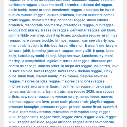
caribbean reggae
,
chase the devil
,
chronixx
,
clásicos del reggae
,
collie buddz
,
come around
,
conciencia reggae
,
could you be loved
,
cultura mundial reggae
,
cultura profética
,
cultura rastafari
,
damas
gratis reggae
,
damian marley
,
dancehall reggae
,
diario cultura
profética
,
discografía bob marley
,
dreadlocks reggae
,
dub reggae
,
exodus bob marley
,
frases de reggae
,
gentleman reggae
,
get busy
,
gimme likkle one drop
,
give it up to me
,
gondwana reggae
,
grammys
reggae
,
here comes trouble
,
himnos reggae
,
i can see clearly now
,
inner circle
,
iration
,
is this love
,
israel vibration
,
it wasn't me
,
iwayne
,
jah cure
,
jah9
,
jamming
,
jamrock reggae
,
jimmy cliff
,
jr gong
,
junior
kelly
,
kabaka pyramid
,
kalonji
,
kingston town
,
konshens
,
ky-mani
marley
,
la complicidad
,
legalize it
,
letras de reggae
,
liberdade pra
dentro da cabeça
,
lioness order
,
lo mejor del reggae
,
los cafres
,
love
is
,
love so nice
,
lovers reggae
,
lovers rock
,
luciano reggae
,
lucky
dube
,
lutan fyah
,
marley family
,
max romeo
,
mejores álbumes
reggae
,
mejores bandas reggae
,
mejores canciones reggae
,
michael rose
,
morgan heritage
,
movimiento reggae
,
música para
fumar
,
nas damian marley
,
natiruts
,
new reggae 2025
,
new reggae
artists
,
new roots reggae
,
no woman no cry
,
nonpalidece
,
nuevos
talentos reggae
,
one love
,
peter tosh
,
planta e raíz
,
playlist reggae
,
pressure busspipe
,
pressure reggae
,
protoje
,
queen ifrica
,
rastafari
music
,
rastaman vibration
,
rebelution
,
redemption song
,
reggae
2020
,
reggae 2021
,
reggae 2022
,
reggae 2023
,
reggae 2024
,
reggae
2025
,
reggae acústico
,
reggae africano
,
reggae africano moderno
,
,
,
,
,