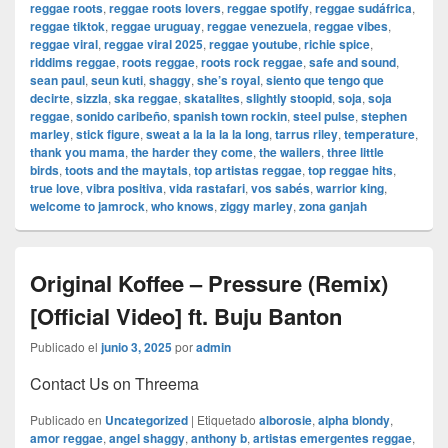
reggae roots
,
reggae roots lovers
,
reggae spotify
,
reggae sudáfrica
,
reggae tiktok
,
reggae uruguay
,
reggae venezuela
,
reggae vibes
,
reggae viral
,
reggae viral 2025
,
reggae youtube
,
richie spice
,
riddims reggae
,
roots reggae
,
roots rock reggae
,
safe and sound
,
sean paul
,
seun kuti
,
shaggy
,
she’s royal
,
siento que tengo que
decirte
,
sizzla
,
ska reggae
,
skatalites
,
slightly stoopid
,
soja
,
soja
reggae
,
sonido caribeño
,
spanish town rockin
,
steel pulse
,
stephen
marley
,
stick figure
,
sweat a la la la la long
,
tarrus riley
,
temperature
,
thank you mama
,
the harder they come
,
the wailers
,
three little
birds
,
toots and the maytals
,
top artistas reggae
,
top reggae hits
,
true love
,
vibra positiva
,
vida rastafari
,
vos sabés
,
warrior king
,
welcome to jamrock
,
who knows
,
ziggy marley
,
zona ganjah
Original Koffee – Pressure (Remix)
[Official Video] ft. Buju Banton
Publicado el
junio 3, 2025
por
admin
Contact Us on Threema
Publicado en
Uncategorized
|
Etiquetado
alborosie
,
alpha blondy
,
amor reggae
,
angel shaggy
,
anthony b
,
artistas emergentes reggae
,