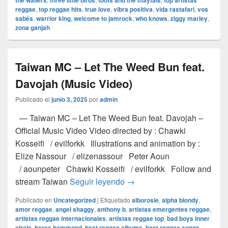
the wailers
three little birds
toots and the maytals
top artistas
reggae
,
top reggae hits
,
true love
,
vibra positiva
,
vida rastafari
,
vos
sabés
,
warrior king
,
welcome to jamrock
,
who knows
,
ziggy marley
,
zona ganjah
Taiwan MC – Let The Weed Bun feat.
Davojah (Music Video)
Publicado el
junio 3, 2025
por
admin
— Taiwan MC – Let The Weed Bun feat. Davojah –
Official Music Video Video directed by : Chawki
Kosseifi / evilforkk Illustrations and animation by :
Elize Nassour / elizenassour Peter Aoun
/ aounpeter Chawki Kosseifi / evilforkk Follow and
Taiwan MC – Let The Weed B
stream Taiwan
Seguir leyendo
→
Publicado en
Uncategorized
|
Etiquetado
alborosie
,
alpha blondy
,
amor reggae
,
angel shaggy
,
anthony b
,
artistas emergentes reggae
,
artistas reggae internacionales
,
artistas reggae top
,
bad boys inner
circle
,
beres hammond
,
best reggae albums
,
best reggae songs
,