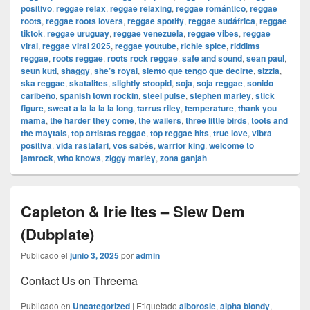
positivo
,
reggae relax
,
reggae relaxing
,
reggae romántico
,
reggae
roots
,
reggae roots lovers
,
reggae spotify
,
reggae sudáfrica
,
reggae
tiktok
,
reggae uruguay
,
reggae venezuela
,
reggae vibes
,
reggae
viral
,
reggae viral 2025
,
reggae youtube
,
richie spice
,
riddims
reggae
,
roots reggae
,
roots rock reggae
,
safe and sound
,
sean paul
,
seun kuti
,
shaggy
,
she’s royal
,
siento que tengo que decirte
,
sizzla
,
ska reggae
,
skatalites
,
slightly stoopid
,
soja
,
soja reggae
,
sonido
caribeño
,
spanish town rockin
,
steel pulse
,
stephen marley
,
stick
figure
,
sweat a la la la la long
,
tarrus riley
,
temperature
,
thank you
mama
,
the harder they come
,
the wailers
,
three little birds
,
toots and
the maytals
,
top artistas reggae
,
top reggae hits
,
true love
,
vibra
positiva
,
vida rastafari
,
vos sabés
,
warrior king
,
welcome to
jamrock
,
who knows
,
ziggy marley
,
zona ganjah
Capleton & Irie Ites – Slew Dem
(Dubplate)
Publicado el
junio 3, 2025
por
admin
Contact Us on Threema
Publicado en
Uncategorized
|
Etiquetado
alborosie
,
alpha blondy
,