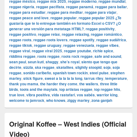
reggae méxico
,
reggae mix 2025
,
reggae moderno
,
reggae mundial
,
reggae nigeria
,
reggae pacifista
,
reggae panamá
,
reggae para bailar
,
reggae para estudiar
,
reggae para meditar
,
reggae para viajar
,
reggae peace and love
,
reggae popular
,
reggae popular 2025 ¿Te
gustaría que te lo entregue también en formato Excel o CSV? ¿O
generar una versión para metatags HTML?
,
reggae positivity
,
reggae positivo
,
reggae relax
,
reggae relaxing
,
reggae romántico
,
reggae roots
,
reggae roots lovers
,
reggae spotify
,
reggae sudáfrica
,
reggae tiktok
,
reggae uruguay
,
reggae venezuela
,
reggae vibes
,
reggae viral
,
reggae viral 2025
,
reggae youtube
,
richie spice
,
riddims reggae
,
roots reggae
,
roots rock reggae
,
safe and sound
,
sean paul
,
seun kuti
,
shaggy
,
she’s royal
,
siento que tengo que
decirte
,
sizzla
,
ska reggae
,
skatalites
,
slightly stoopid
,
soja
,
soja
reggae
,
sonido caribeño
,
spanish town rockin
,
steel pulse
,
stephen
marley
,
stick figure
,
sweat a la la la la long
,
tarrus riley
,
temperature
,
thank you mama
,
the harder they come
,
the wailers
,
three little
birds
,
toots and the maytals
,
top artistas reggae
,
top reggae hits
,
true love
,
vibra positiva
,
vida rastafari
,
vos sabés
,
warrior king
,
welcome to jamrock
,
who knows
,
ziggy marley
,
zona ganjah
Original Koffee – West Indies (Official
Video)