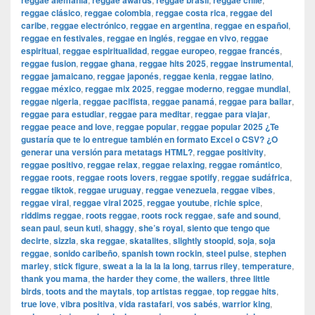
reggae alemania
reggae awards
reggae brasil
reggae chile
reggae clásico
,
reggae colombia
,
reggae costa rica
,
reggae del
caribe
,
reggae electrónico
,
reggae en argentina
,
reggae en español
,
reggae en festivales
,
reggae en inglés
,
reggae en vivo
,
reggae
espiritual
,
reggae espiritualidad
,
reggae europeo
,
reggae francés
,
reggae fusion
,
reggae ghana
,
reggae hits 2025
,
reggae instrumental
,
reggae jamaicano
,
reggae japonés
,
reggae kenia
,
reggae latino
,
reggae méxico
,
reggae mix 2025
,
reggae moderno
,
reggae mundial
,
reggae nigeria
,
reggae pacifista
,
reggae panamá
,
reggae para bailar
,
reggae para estudiar
,
reggae para meditar
,
reggae para viajar
,
reggae peace and love
,
reggae popular
,
reggae popular 2025 ¿Te
gustaría que te lo entregue también en formato Excel o CSV? ¿O
generar una versión para metatags HTML?
,
reggae positivity
,
reggae positivo
,
reggae relax
,
reggae relaxing
,
reggae romántico
,
reggae roots
,
reggae roots lovers
,
reggae spotify
,
reggae sudáfrica
,
reggae tiktok
,
reggae uruguay
,
reggae venezuela
,
reggae vibes
,
reggae viral
,
reggae viral 2025
,
reggae youtube
,
richie spice
,
riddims reggae
,
roots reggae
,
roots rock reggae
,
safe and sound
,
sean paul
,
seun kuti
,
shaggy
,
she’s royal
,
siento que tengo que
decirte
,
sizzla
,
ska reggae
,
skatalites
,
slightly stoopid
,
soja
,
soja
reggae
,
sonido caribeño
,
spanish town rockin
,
steel pulse
,
stephen
marley
,
stick figure
,
sweat a la la la la long
,
tarrus riley
,
temperature
,
thank you mama
,
the harder they come
,
the wailers
,
three little
birds
,
toots and the maytals
,
top artistas reggae
,
top reggae hits
,
true love
,
vibra positiva
,
vida rastafari
,
vos sabés
,
warrior king
,