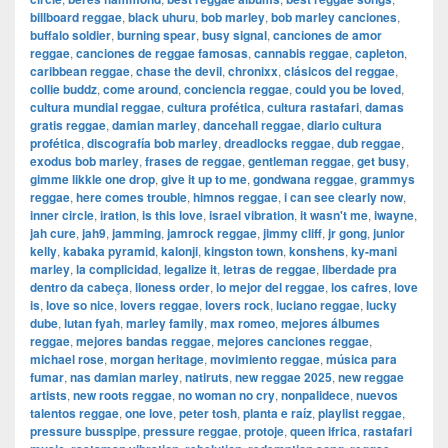
billboard reggae
,
black uhuru
,
bob marley
,
bob marley canciones
,
buffalo soldier
,
burning spear
,
busy signal
,
canciones de amor
reggae
,
canciones de reggae famosas
,
cannabis reggae
,
capleton
,
caribbean reggae
,
chase the devil
,
chronixx
,
clásicos del reggae
,
collie buddz
,
come around
,
conciencia reggae
,
could you be loved
,
cultura mundial reggae
,
cultura profética
,
cultura rastafari
,
damas
gratis reggae
,
damian marley
,
dancehall reggae
,
diario cultura
profética
,
discografía bob marley
,
dreadlocks reggae
,
dub reggae
,
exodus bob marley
,
frases de reggae
,
gentleman reggae
,
get busy
,
gimme likkle one drop
,
give it up to me
,
gondwana reggae
,
grammys
reggae
,
here comes trouble
,
himnos reggae
,
i can see clearly now
,
inner circle
,
iration
,
is this love
,
israel vibration
,
it wasn't me
,
iwayne
,
jah cure
,
jah9
,
jamming
,
jamrock reggae
,
jimmy cliff
,
jr gong
,
junior
kelly
,
kabaka pyramid
,
kalonji
,
kingston town
,
konshens
,
ky-mani
marley
,
la complicidad
,
legalize it
,
letras de reggae
,
liberdade pra
dentro da cabeça
,
lioness order
,
lo mejor del reggae
,
los cafres
,
love
is
,
love so nice
,
lovers reggae
,
lovers rock
,
luciano reggae
,
lucky
dube
,
lutan fyah
,
marley family
,
max romeo
,
mejores álbumes
reggae
,
mejores bandas reggae
,
mejores canciones reggae
,
michael rose
,
morgan heritage
,
movimiento reggae
,
música para
fumar
,
nas damian marley
,
natiruts
,
new reggae 2025
,
new reggae
artists
,
new roots reggae
,
no woman no cry
,
nonpalidece
,
nuevos
talentos reggae
,
one love
,
peter tosh
,
planta e raíz
,
playlist reggae
,
pressure busspipe
,
pressure reggae
,
protoje
,
queen ifrica
,
rastafari