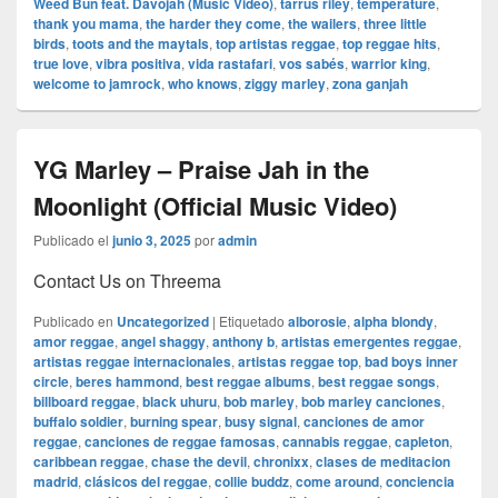
Weed Bun feat. Davojah (Music Video)
,
tarrus riley
,
temperature
,
thank you mama
,
the harder they come
,
the wailers
,
three little
birds
,
toots and the maytals
,
top artistas reggae
,
top reggae hits
,
true love
,
vibra positiva
,
vida rastafari
,
vos sabés
,
warrior king
,
welcome to jamrock
,
who knows
,
ziggy marley
,
zona ganjah
YG Marley – Praise Jah in the
Moonlight (Official Music Video)
Publicado el
junio 3, 2025
por
admin
Contact Us on Threema
Publicado en
Uncategorized
|
Etiquetado
alborosie
,
alpha blondy
,
amor reggae
,
angel shaggy
,
anthony b
,
artistas emergentes reggae
,
artistas reggae internacionales
,
artistas reggae top
,
bad boys inner
circle
,
beres hammond
,
best reggae albums
,
best reggae songs
,
billboard reggae
,
black uhuru
,
bob marley
,
bob marley canciones
,
buffalo soldier
,
burning spear
,
busy signal
,
canciones de amor
reggae
,
canciones de reggae famosas
,
cannabis reggae
,
capleton
,
caribbean reggae
,
chase the devil
,
chronixx
,
clases de meditacion
madrid
,
clásicos del reggae
,
collie buddz
,
come around
,
conciencia