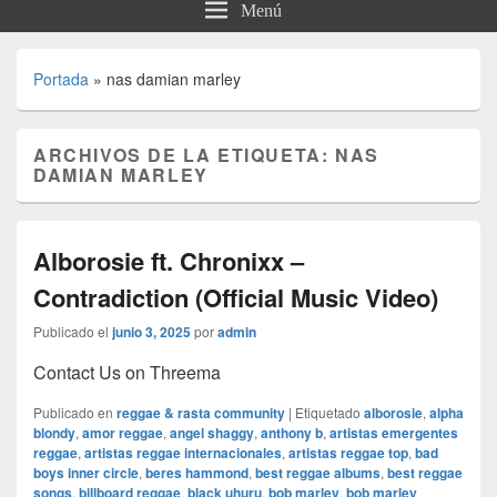
Menú
Portada
»
nas damian marley
ARCHIVOS DE LA ETIQUETA:
NAS
DAMIAN MARLEY
Alborosie ft. Chronixx –
Contradiction (Official Music Video)
Publicado el
junio 3, 2025
por
admin
Contact Us on Threema
Publicado en
reggae & rasta community
|
Etiquetado
alborosie
,
alpha
blondy
,
amor reggae
,
angel shaggy
,
anthony b
,
artistas emergentes
reggae
,
artistas reggae internacionales
,
artistas reggae top
,
bad
boys inner circle
,
beres hammond
,
best reggae albums
,
best reggae
songs
,
billboard reggae
,
black uhuru
,
bob marley
,
bob marley