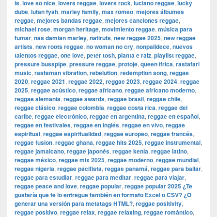
is
,
love so nice
,
lovers reggae
,
lovers rock
,
luciano reggae
,
lucky
dube
,
lutan fyah
,
marley family
,
max romeo
,
mejores álbumes
reggae
,
mejores bandas reggae
,
mejores canciones reggae
,
michael rose
,
morgan heritage
,
movimiento reggae
,
música para
fumar
,
nas damian marley
,
natiruts
,
new reggae 2025
,
new reggae
artists
,
new roots reggae
,
no woman no cry
,
nonpalidece
,
nuevos
talentos reggae
,
one love
,
peter tosh
,
planta e raíz
,
playlist reggae
,
pressure busspipe
,
pressure reggae
,
protoje
,
queen ifrica
,
rastafari
music
,
rastaman vibration
,
rebelution
,
redemption song
,
reggae
2020
,
reggae 2021
,
reggae 2022
,
reggae 2023
,
reggae 2024
,
reggae
2025
,
reggae acústico
,
reggae africano
,
reggae africano moderno
,
reggae alemania
,
reggae awards
,
reggae brasil
,
reggae chile
,
reggae clásico
,
reggae colombia
,
reggae costa rica
,
reggae del
caribe
,
reggae electrónico
,
reggae en argentina
,
reggae en español
,
reggae en festivales
,
reggae en inglés
,
reggae en vivo
,
reggae
espiritual
,
reggae espiritualidad
,
reggae europeo
,
reggae francés
,
reggae fusion
,
reggae ghana
,
reggae hits 2025
,
reggae instrumental
,
reggae jamaicano
,
reggae japonés
,
reggae kenia
,
reggae latino
,
reggae méxico
,
reggae mix 2025
,
reggae moderno
,
reggae mundial
,
reggae nigeria
,
reggae pacifista
,
reggae panamá
,
reggae para bailar
,
reggae para estudiar
,
reggae para meditar
,
reggae para viajar
,
reggae peace and love
,
reggae popular
,
reggae popular 2025 ¿Te
gustaría que te lo entregue también en formato Excel o CSV? ¿O
generar una versión para metatags HTML?
,
reggae positivity
,
reggae positivo
,
reggae relax
,
reggae relaxing
,
reggae romántico
,