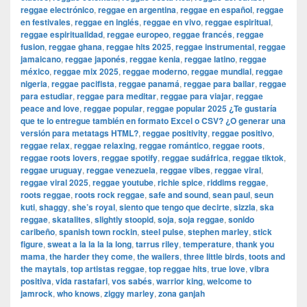
reggae electrónico
,
reggae en argentina
,
reggae en español
,
reggae
en festivales
,
reggae en inglés
,
reggae en vivo
,
reggae espiritual
,
reggae espiritualidad
,
reggae europeo
,
reggae francés
,
reggae
fusion
,
reggae ghana
,
reggae hits 2025
,
reggae instrumental
,
reggae
jamaicano
,
reggae japonés
,
reggae kenia
,
reggae latino
,
reggae
méxico
,
reggae mix 2025
,
reggae moderno
,
reggae mundial
,
reggae
nigeria
,
reggae pacifista
,
reggae panamá
,
reggae para bailar
,
reggae
para estudiar
,
reggae para meditar
,
reggae para viajar
,
reggae
peace and love
,
reggae popular
,
reggae popular 2025 ¿Te gustaría
que te lo entregue también en formato Excel o CSV? ¿O generar una
versión para metatags HTML?
,
reggae positivity
,
reggae positivo
,
reggae relax
,
reggae relaxing
,
reggae romántico
,
reggae roots
,
reggae roots lovers
,
reggae spotify
,
reggae sudáfrica
,
reggae tiktok
,
reggae uruguay
,
reggae venezuela
,
reggae vibes
,
reggae viral
,
reggae viral 2025
,
reggae youtube
,
richie spice
,
riddims reggae
,
roots reggae
,
roots rock reggae
,
safe and sound
,
sean paul
,
seun
kuti
,
shaggy
,
she’s royal
,
siento que tengo que decirte
,
sizzla
,
ska
reggae
,
skatalites
,
slightly stoopid
,
soja
,
soja reggae
,
sonido
caribeño
,
spanish town rockin
,
steel pulse
,
stephen marley
,
stick
figure
,
sweat a la la la la long
,
tarrus riley
,
temperature
,
thank you
mama
,
the harder they come
,
the wailers
,
three little birds
,
toots and
the maytals
,
top artistas reggae
,
top reggae hits
,
true love
,
vibra
positiva
,
vida rastafari
,
vos sabés
,
warrior king
,
welcome to
jamrock
,
who knows
,
ziggy marley
,
zona ganjah