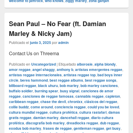
welcome to jamrock
,
who knows
,
ziggy marley
,
zona ganjah
Sean Paul – No Fear (ft. Damian
Marley & Nicky Jam)
Publicado el
junio 3, 2025
por
admin
Contact Us on Threema
Publicado en
Uncategorized
|
Etiquetado
alborosie
,
alpha blondy
,
amor reggae
,
angel shaggy
,
anthony b
,
artistas emergentes reggae
,
artistas reggae internacionales
,
artistas reggae top
,
bad boys inner
circle
,
beres hammond
,
best reggae albums
,
best reggae songs
,
billboard reggae
,
black uhuru
,
bob marley
,
bob marley canciones
,
buffalo soldier
,
burning spear
,
busy signal
,
canciones de amor
reggae
,
canciones de reggae famosas
,
cannabis reggae
,
capleton
,
caribbean reggae
,
chase the devil
,
chronixx
,
clásicos del reggae
,
collie buddz
,
come around
,
conciencia reggae
,
could you be loved
,
cultura mundial reggae
,
cultura profética
,
cultura rastafari
,
damas
gratis reggae
,
damian marley
,
dancehall reggae
,
diario cultura
profética
,
discografía bob marley
,
dreadlocks reggae
,
dub reggae
,
exodus bob marley
,
frases de reggae
,
gentleman reggae
,
get busy
,