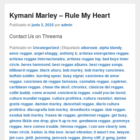
Kymani Marley – Rule My Heart
Publicado el
junio 3, 2025
por
admin
Contact Us on Threema
Publicado en
Uncategorized
|
Etiquetado
alborosie
,
alpha blondy
,
amor reggae
,
angel shaggy
,
anthony b
,
artistas emergentes reggae
,
artistas reggae internacionales
,
artistas reggae top
,
bad boys inner
circle
,
beres hammond
,
best reggae albums
,
best reggae songs
,
billboard reggae
,
black uhuru
,
bob marley
,
bob marley canciones
,
buffalo soldier
,
burning spear
,
busy signal
,
canciones de amor
reggae
,
canciones de reggae famosas
,
cannabis reggae
,
capleton
,
caribbean reggae
,
chase the devil
,
chronixx
,
clásicos del reggae
,
collie buddz
,
come around
,
conciencia reggae
,
could you be loved
,
cultura mundial reggae
,
cultura profética
,
cultura rastafari
,
damas
gratis reggae
,
damian marley
,
dancehall reggae
,
diario cultura
profética
,
discografía bob marley
,
dreadlocks reggae
,
dub reggae
,
exodus bob marley
,
frases de reggae
,
gentleman reggae
,
get busy
,
gimme likkle one drop
,
give it up to me
,
gondwana reggae
,
grammys
reggae
,
here comes trouble
,
himnos reggae
,
i can see clearly now
,
inner circle
,
iration
,
is this love
,
israel vibration
,
it wasn't me
,
iwayne
,
jah cure
,
jah9
,
jamming
,
jamrock reggae
,
jimmy cliff
,
jr gong
,
junior