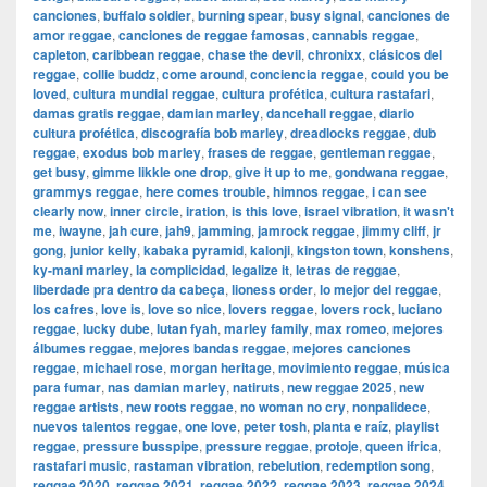
canciones
,
buffalo soldier
,
burning spear
,
busy signal
,
canciones de
amor reggae
,
canciones de reggae famosas
,
cannabis reggae
,
capleton
,
caribbean reggae
,
chase the devil
,
chronixx
,
clásicos del
reggae
,
collie buddz
,
come around
,
conciencia reggae
,
could you be
loved
,
cultura mundial reggae
,
cultura profética
,
cultura rastafari
,
damas gratis reggae
,
damian marley
,
dancehall reggae
,
diario
cultura profética
,
discografía bob marley
,
dreadlocks reggae
,
dub
reggae
,
exodus bob marley
,
frases de reggae
,
gentleman reggae
,
get busy
,
gimme likkle one drop
,
give it up to me
,
gondwana reggae
,
grammys reggae
,
here comes trouble
,
himnos reggae
,
i can see
clearly now
,
inner circle
,
iration
,
is this love
,
israel vibration
,
it wasn't
me
,
iwayne
,
jah cure
,
jah9
,
jamming
,
jamrock reggae
,
jimmy cliff
,
jr
gong
,
junior kelly
,
kabaka pyramid
,
kalonji
,
kingston town
,
konshens
,
ky-mani marley
,
la complicidad
,
legalize it
,
letras de reggae
,
liberdade pra dentro da cabeça
,
lioness order
,
lo mejor del reggae
,
los cafres
,
love is
,
love so nice
,
lovers reggae
,
lovers rock
,
luciano
reggae
,
lucky dube
,
lutan fyah
,
marley family
,
max romeo
,
mejores
álbumes reggae
,
mejores bandas reggae
,
mejores canciones
reggae
,
michael rose
,
morgan heritage
,
movimiento reggae
,
música
para fumar
,
nas damian marley
,
natiruts
,
new reggae 2025
,
new
reggae artists
,
new roots reggae
,
no woman no cry
,
nonpalidece
,
nuevos talentos reggae
,
one love
,
peter tosh
,
planta e raíz
,
playlist
reggae
,
pressure busspipe
,
pressure reggae
,
protoje
,
queen ifrica
,
rastafari music
,
rastaman vibration
,
rebelution
,
redemption song
,
reggae 2020
,
reggae 2021
,
reggae 2022
,
reggae 2023
,
reggae 2024
,