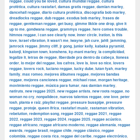
reggae
,
could you be loved
,
cultura mundial reggae
,
cultura
profética
,
cultura rastafari
,
damas gratis reggae
,
damian marley
,
dancehall reggae
,
diario cultura profética
,
discografía bob marley
,
dreadlocks reggae
,
dub reggae
,
exodus bob marley
,
frases de
reggae
,
gentleman reggae
,
get busy
,
gimme likkle one drop
,
give it
up to me
,
gondwana reggae
,
grammys reggae
,
here comes trouble
,
himnos reggae
,
i can see clearly now
,
inner circle
,
iration
,
is this
love
,
israel vibration
,
it wasn't me
,
iwayne
,
jah cure
,
jah9
,
jamming
,
jamrock reggae
,
jimmy cliff
,
jr gong
,
junior kelly
,
kabaka pyramid
,
kalonji
,
kingston town
,
konshens
,
ky-mani marley
,
la complicidad
,
legalize it
,
letras de reggae
,
liberdade pra dentro da cabeça
,
lioness
order
,
lo mejor del reggae
,
los cafres
,
love is
,
love so nice
,
lovers
reggae
,
lovers rock
,
luciano reggae
,
lucky dube
,
lutan fyah
,
marley
family
,
max romeo
,
mejores álbumes reggae
,
mejores bandas
reggae
,
mejores canciones reggae
,
michael rose
,
morgan heritage
,
movimiento reggae
,
música para fumar
,
nas damian marley
,
natiruts
,
new reggae 2025
,
new reggae artists
,
new roots reggae
,
no
woman no cry
,
nonpalidece
,
nuevos talentos reggae
,
one love
,
peter
tosh
,
planta e raíz
,
playlist reggae
,
pressure busspipe
,
pressure
reggae
,
protoje
,
queen ifrica
,
rastafari music
,
rastaman vibration
,
rebelution
,
redemption song
,
reggae 2020
,
reggae 2021
,
reggae
2022
,
reggae 2023
,
reggae 2024
,
reggae 2025
,
reggae acústico
,
reggae africano
,
reggae africano moderno
,
reggae alemania
,
reggae
awards
,
reggae brasil
,
reggae chile
,
reggae clásico
,
reggae
colombia
,
reggae costa rica
,
reggae del caribe
,
reggae electrónico
,