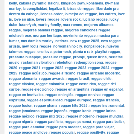
kelly
,
kabaka pyramid
,
kalonji
,
kingston town
,
konshens
,
ky-mani
marley
,
la complicidad
,
legalize it
,
letras de reggae
,
liberdade pra
dentro da cabeça
,
lioness order
,
lo mejor del reggae
,
los cafres
,
love
is
,
love so nice
,
lovers reggae
,
lovers rock
,
luciano reggae
,
lucky
dube
,
lutan fyah
,
marley family
,
max romeo
,
mejores álbumes
reggae
,
mejores bandas reggae
,
mejores canciones reggae
,
michael rose
,
morgan heritage
,
movimiento reggae
,
música para
fumar
,
nas damian marley
,
natiruts
,
new reggae 2025
,
new reggae
artists
,
new roots reggae
,
no woman no cry
,
nonpalidece
,
nuevos
talentos reggae
,
one love
,
peter tosh
,
planta e raíz
,
playlist reggae
,
pressure busspipe
,
pressure reggae
,
protoje
,
queen ifrica
,
rastafari
music
,
rastaman vibration
,
rebelution
,
redemption song
,
reggae
2020
,
reggae 2021
,
reggae 2022
,
reggae 2023
,
reggae 2024
,
reggae
2025
,
reggae acústico
,
reggae africano
,
reggae africano moderno
,
reggae alemania
,
reggae awards
,
reggae brasil
,
reggae chile
,
reggae clásico
,
reggae colombia
,
reggae costa rica
,
reggae del
caribe
,
reggae electrónico
,
reggae en argentina
,
reggae en español
,
reggae en festivales
,
reggae en inglés
,
reggae en vivo
,
reggae
espiritual
,
reggae espiritualidad
,
reggae europeo
,
reggae francés
,
reggae fusion
,
reggae ghana
,
reggae hits 2025
,
reggae instrumental
,
reggae jamaicano
,
reggae japonés
,
reggae kenia
,
reggae latino
,
reggae méxico
,
reggae mix 2025
,
reggae moderno
,
reggae mundial
,
reggae nigeria
,
reggae pacifista
,
reggae panamá
,
reggae para bailar
,
reggae para estudiar
,
reggae para meditar
,
reggae para viajar
,
reggae peace and love
,
reggae popular
,
reggae positivity
,
reggae