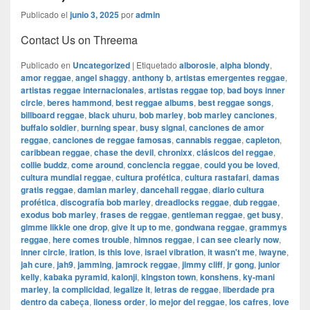
Publicado el
junio 3, 2025
por
admin
Contact Us on Threema
Publicado en
Uncategorized
|
Etiquetado
alborosie
,
alpha blondy
,
amor reggae
,
angel shaggy
,
anthony b
,
artistas emergentes reggae
,
artistas reggae internacionales
,
artistas reggae top
,
bad boys inner
circle
,
beres hammond
,
best reggae albums
,
best reggae songs
,
billboard reggae
,
black uhuru
,
bob marley
,
bob marley canciones
,
buffalo soldier
,
burning spear
,
busy signal
,
canciones de amor
reggae
,
canciones de reggae famosas
,
cannabis reggae
,
capleton
,
caribbean reggae
,
chase the devil
,
chronixx
,
clásicos del reggae
,
collie buddz
,
come around
,
conciencia reggae
,
could you be loved
,
cultura mundial reggae
,
cultura profética
,
cultura rastafari
,
damas
gratis reggae
,
damian marley
,
dancehall reggae
,
diario cultura
profética
,
discografía bob marley
,
dreadlocks reggae
,
dub reggae
,
exodus bob marley
,
frases de reggae
,
gentleman reggae
,
get busy
,
gimme likkle one drop
,
give it up to me
,
gondwana reggae
,
grammys
reggae
,
here comes trouble
,
himnos reggae
,
i can see clearly now
,
inner circle
,
iration
,
is this love
,
israel vibration
,
it wasn't me
,
iwayne
,
jah cure
,
jah9
,
jamming
,
jamrock reggae
,
jimmy cliff
,
jr gong
,
junior
kelly
,
kabaka pyramid
,
kalonji
,
kingston town
,
konshens
,
ky-mani
marley
,
la complicidad
,
legalize it
,
letras de reggae
,
liberdade pra
dentro da cabeça
,
lioness order
,
lo mejor del reggae
,
los cafres
,
love