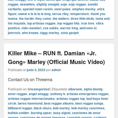
reggae
,
skatalites
,
slightly stoopid
,
soja
,
soja reggae
,
sonido
caribeño
,
spanish town rockin
,
steel pulse
,
stephen marley
,
stick
figure
,
sweat a la la la la long
,
tarrus riley
,
temperature
,
thank you
mama
,
the harder they come
,
the wailers
,
three little birds
,
toots and
the maytals
,
top artistas reggae
,
top reggae hits
,
true love
,
vibra
positiva
,
vida rastafari
,
vos sabés
,
warrior king
,
welcome to
jamrock
,
who knows
,
ziggy marley
,
zona ganjah
Killer Mike – RUN ft. Damian «Jr.
Gong» Marley (Official Music Video)
Publicado el
junio 3, 2025
por
admin
Contact Us on Threema
Publicado en
Uncategorized
|
Etiquetado
alborosie
,
alpha blondy
,
amor reggae
,
angel shaggy
,
anthony b
,
artistas emergentes reggae
,
artistas reggae internacionales
,
artistas reggae top
,
bad boys inner
circle
,
beres hammond
,
best reggae albums
,
best reggae songs
,
billboard reggae
,
black uhuru
,
bob marley
,
bob marley canciones
,
buffalo soldier
,
burning spear
,
busy signal
,
canciones de amor
reggae
,
canciones de reggae famosas
,
cannabis reggae
,
capleton
,