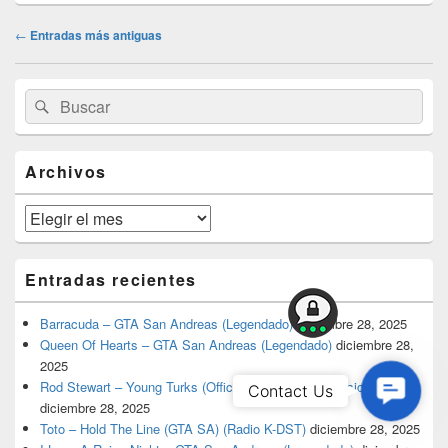
Navegación
←
Entradas más antiguas
de
entradas
El
Buscar
Buscar
área
por:
de
widget
barra
Archivos
lateral
primaria
Archivos
Entradas recientes
Barracuda – GTA San Andreas (Legendado)
diciembre 28, 2025
Queen Of Hearts – GTA San Andreas (Legendado)
diciembre 28,
2025
Contac
Rod Stewart – Young Turks (Official San Andreas Music Video)
Contact Us
diciembre 28, 2025
Us
Toto – Hold The Line (GTA SA) (Radio K-DST)
diciembre 28, 2025