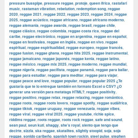
pressure busspipe
,
pressure reggae
,
protoje
,
queen ifrica
,
rastafari
music
,
rastaman vibration
,
rebelution
,
redemption song
,
reggae
2020
,
reggae 2021
,
reggae 2022
,
reggae 2023
,
reggae 2024
,
reggae
2025
,
reggae acústico
,
reggae africano
,
reggae africano moderno
,
reggae alemania
,
reggae awards
,
reggae brasil
,
reggae chile
,
reggae clásico
,
reggae colombia
,
reggae costa rica
,
reggae del
caribe
,
reggae electrónico
,
reggae en argentina
,
reggae en español
,
reggae en festivales
,
reggae en inglés
,
reggae en vivo
,
reggae
espiritual
,
reggae espiritualidad
,
reggae europeo
,
reggae francés
,
reggae fusion
,
reggae ghana
,
reggae hits 2025
,
reggae instrumental
,
reggae jamaicano
,
reggae japonés
,
reggae kenia
,
reggae latino
,
reggae méxico
,
reggae mix 2025
,
reggae moderno
,
reggae mundial
,
reggae nigeria
,
reggae pacifista
,
reggae panamá
,
reggae para bailar
,
reggae para estudiar
,
reggae para meditar
,
reggae para viajar
,
reggae peace and love
,
reggae popular
,
reggae popular 2025 ¿Te
gustaría que te lo entregue también en formato Excel o CSV? ¿O
generar una versión para metatags HTML?
,
reggae positivity
,
reggae positivo
,
reggae relax
,
reggae relaxing
,
reggae romántico
,
reggae roots
,
reggae roots lovers
,
reggae spotify
,
reggae sudáfrica
,
reggae tiktok
,
reggae uruguay
,
reggae venezuela
,
reggae vibes
,
reggae viral
,
reggae viral 2025
,
reggae youtube
,
richie spice
,
riddims reggae
,
roots reggae
,
roots rock reggae
,
safe and sound
,
sean paul
,
seun kuti
,
shaggy
,
she’s royal
,
siento que tengo que
decirte
,
sizzla
,
ska reggae
,
skatalites
,
slightly stoopid
,
soja
,
soja
reggae
,
sonido caribeño
,
spanish town rockin
,
steel pulse
,
stephen