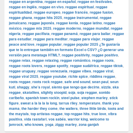
reggae en argentina
,
reggae en español
,
reggae en festivales
,
reggae en inglés
,
reggae en vivo
,
reggae espiritual
,
reggae
espiritualidad
,
reggae europeo
,
reggae francés
,
reggae fusion
,
reggae ghana
,
reggae hits 2025
,
reggae instrumental
,
reggae
jamaicano
,
reggae japonés
,
reggae kenia
,
reggae latino
,
reggae
méxico
,
reggae mix 2025
,
reggae moderno
,
reggae mundial
,
reggae
nigeria
,
reggae pacifista
,
reggae panamá
,
reggae para bailar
,
reggae
para estudiar
,
reggae para meditar
,
reggae para viajar
,
reggae
peace and love
,
reggae popular
,
reggae popular 2025 ¿Te gustaría
que te lo entregue también en formato Excel o CSV? ¿O generar una
versión para metatags HTML?
,
reggae positivity
,
reggae positivo
,
reggae relax
,
reggae relaxing
,
reggae romántico
,
reggae roots
,
reggae roots lovers
,
reggae spotify
,
reggae sudáfrica
,
reggae tiktok
,
reggae uruguay
,
reggae venezuela
,
reggae vibes
,
reggae viral
,
reggae viral 2025
,
reggae youtube
,
richie spice
,
riddims reggae
,
roots reggae
,
roots rock reggae
,
safe and sound
,
sean paul
,
seun
kuti
,
shaggy
,
she’s royal
,
siento que tengo que decirte
,
sizzla
,
ska
reggae
,
skatalites
,
slightly stoopid
,
soja
,
soja reggae
,
sonido
caribeño
,
spanish town rockin
,
steel pulse
,
stephen marley
,
stick
figure
,
sweat a la la la la long
,
tarrus riley
,
temperature
,
thank you
mama
,
the harder they come
,
the wailers
,
three little birds
,
toots and
the maytals
,
top artistas reggae
,
top reggae hits
,
true love
,
vibra
positiva
,
vida rastafari
,
vos sabés
,
warrior king
,
welcome to
jamrock
,
who knows
,
yoga
,
ziggy marley
,
zona ganjah