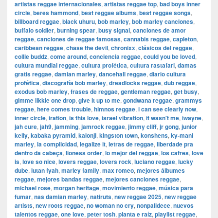
artistas reggae internacionales
,
artistas reggae top
,
bad boys inner
circle
,
beres hammond
,
best reggae albums
,
best reggae songs
,
billboard reggae
,
black uhuru
,
bob marley
,
bob marley canciones
,
buffalo soldier
,
burning spear
,
busy signal
,
canciones de amor
reggae
,
canciones de reggae famosas
,
cannabis reggae
,
capleton
,
caribbean reggae
,
chase the devil
,
chronixx
,
clásicos del reggae
,
collie buddz
,
come around
,
conciencia reggae
,
could you be loved
,
cultura mundial reggae
,
cultura profética
,
cultura rastafari
,
damas
gratis reggae
,
damian marley
,
dancehall reggae
,
diario cultura
profética
,
discografía bob marley
,
dreadlocks reggae
,
dub reggae
,
exodus bob marley
,
frases de reggae
,
gentleman reggae
,
get busy
,
gimme likkle one drop
,
give it up to me
,
gondwana reggae
,
grammys
reggae
,
here comes trouble
,
himnos reggae
,
i can see clearly now
,
inner circle
,
iration
,
is this love
,
israel vibration
,
it wasn't me
,
iwayne
,
jah cure
,
jah9
,
jamming
,
jamrock reggae
,
jimmy cliff
,
jr gong
,
junior
kelly
,
kabaka pyramid
,
kalonji
,
kingston town
,
konshens
,
ky-mani
marley
,
la complicidad
,
legalize it
,
letras de reggae
,
liberdade pra
dentro da cabeça
,
lioness order
,
lo mejor del reggae
,
los cafres
,
love
is
,
love so nice
,
lovers reggae
,
lovers rock
,
luciano reggae
,
lucky
dube
,
lutan fyah
,
marley family
,
max romeo
,
mejores álbumes
reggae
,
mejores bandas reggae
,
mejores canciones reggae
,
michael rose
,
morgan heritage
,
movimiento reggae
,
música para
fumar
,
nas damian marley
,
natiruts
,
new reggae 2025
,
new reggae
artists
,
new roots reggae
,
no woman no cry
,
nonpalidece
,
nuevos
talentos reggae
,
one love
,
peter tosh
,
planta e raíz
,
playlist reggae
,