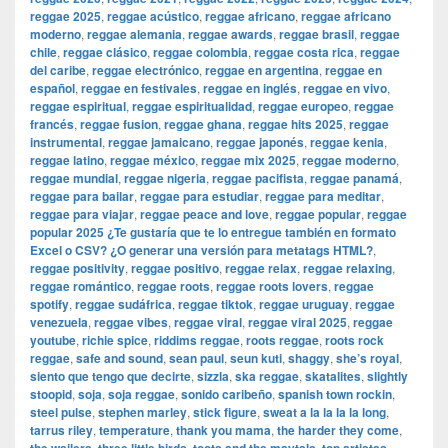
reggae 2025
,
reggae acústico
,
reggae africano
,
reggae africano
moderno
,
reggae alemania
,
reggae awards
,
reggae brasil
,
reggae
chile
,
reggae clásico
,
reggae colombia
,
reggae costa rica
,
reggae
del caribe
,
reggae electrónico
,
reggae en argentina
,
reggae en
español
,
reggae en festivales
,
reggae en inglés
,
reggae en vivo
,
reggae espiritual
,
reggae espiritualidad
,
reggae europeo
,
reggae
francés
,
reggae fusion
,
reggae ghana
,
reggae hits 2025
,
reggae
instrumental
,
reggae jamaicano
,
reggae japonés
,
reggae kenia
,
reggae latino
,
reggae méxico
,
reggae mix 2025
,
reggae moderno
,
reggae mundial
,
reggae nigeria
,
reggae pacifista
,
reggae panamá
,
reggae para bailar
,
reggae para estudiar
,
reggae para meditar
,
reggae para viajar
,
reggae peace and love
,
reggae popular
,
reggae
popular 2025 ¿Te gustaría que te lo entregue también en formato
Excel o CSV? ¿O generar una versión para metatags HTML?
,
reggae positivity
,
reggae positivo
,
reggae relax
,
reggae relaxing
,
reggae romántico
,
reggae roots
,
reggae roots lovers
,
reggae
spotify
,
reggae sudáfrica
,
reggae tiktok
,
reggae uruguay
,
reggae
venezuela
,
reggae vibes
,
reggae viral
,
reggae viral 2025
,
reggae
youtube
,
richie spice
,
riddims reggae
,
roots reggae
,
roots rock
reggae
,
safe and sound
,
sean paul
,
seun kuti
,
shaggy
,
she’s royal
,
siento que tengo que decirte
,
sizzla
,
ska reggae
,
skatalites
,
slightly
stoopid
,
soja
,
soja reggae
,
sonido caribeño
,
spanish town rockin
,
steel pulse
,
stephen marley
,
stick figure
,
sweat a la la la la long
,
tarrus riley
,
temperature
,
thank you mama
,
the harder they come
,
,
,
,