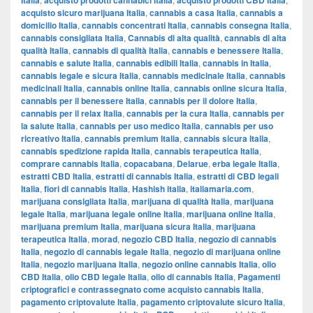
Italia
acquisto prodotti cannabici Italia
acquisto prodotti CBD Italia
acquisto sicuro marijuana Italia
,
cannabis a casa Italia
,
cannabis a
domicilio Italia
,
cannabis concentrati Italia
,
cannabis consegna Italia
,
cannabis consigliata Italia
,
Cannabis di alta qualità
,
cannabis di alta
qualità Italia
,
cannabis di qualità Italia
,
cannabis e benessere Italia
,
cannabis e salute Italia
,
cannabis edibili Italia
,
cannabis in Italia
,
cannabis legale e sicura Italia
,
cannabis medicinale Italia
,
cannabis
medicinali Italia
,
cannabis online Italia
,
cannabis online sicura Italia
,
cannabis per il benessere Italia
,
cannabis per il dolore Italia
,
cannabis per il relax Italia
,
cannabis per la cura Italia
,
cannabis per
la salute Italia
,
cannabis per uso medico Italia
,
cannabis per uso
ricreativo Italia
,
cannabis premium Italia
,
cannabis sicura Italia
,
cannabis spedizione rapida Italia
,
cannabis terapeutica Italia
,
comprare cannabis Italia
,
copacabana
,
Delarue
,
erba legale Italia
,
estratti CBD Italia
,
estratti di cannabis Italia
,
estratti di CBD legali
Italia
,
fiori di cannabis Italia
,
Hashish italia
,
italiamaria.com
,
marijuana consigliata Italia
,
marijuana di qualità Italia
,
marijuana
legale Italia
,
marijuana legale online Italia
,
marijuana online Italia
,
marijuana premium Italia
,
marijuana sicura Italia
,
marijuana
terapeutica Italia
,
morad
,
negozio CBD Italia
,
negozio di cannabis
Italia
,
negozio di cannabis legale Italia
,
negozio di marijuana online
Italia
,
negozio marijuana Italia
,
negozio online cannabis Italia
,
olio
CBD Italia
,
olio CBD legale Italia
,
olio di cannabis Italia
,
Pagamenti
criptografici e contrassegnato come acquisto cannabis Italia
,
pagamento criptovalute Italia
,
pagamento criptovalute sicuro Italia
,