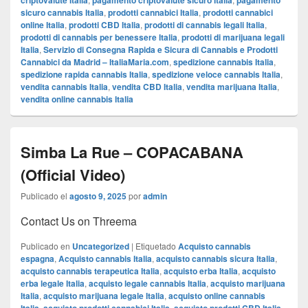
criptovalute Italia
pagamento criptovalute sicuro Italia
pagamento
sicuro cannabis Italia
,
prodotti cannabici Italia
,
prodotti cannabici
online Italia
,
prodotti CBD Italia
,
prodotti di cannabis legali Italia
,
prodotti di cannabis per benessere Italia
,
prodotti di marijuana legali
Italia
,
Servizio di Consegna Rapida e Sicura di Cannabis e Prodotti
Cannabici da Madrid – ItaliaMaria.com
,
spedizione cannabis Italia
,
spedizione rapida cannabis Italia
,
spedizione veloce cannabis Italia
,
vendita cannabis Italia
,
vendita CBD Italia
,
vendita marijuana Italia
,
vendita online cannabis Italia
Simba La Rue – COPACABANA
(Official Video)
Publicado el
agosto 9, 2025
por
admin
Contact Us on Threema
Publicado en
Uncategorized
|
Etiquetado
Acquisto cannabis
espagna
,
Acquisto cannabis Italia
,
acquisto cannabis sicura Italia
,
acquisto cannabis terapeutica Italia
,
acquisto erba Italia
,
acquisto
erba legale Italia
,
acquisto legale cannabis Italia
,
acquisto marijuana
Italia
,
acquisto marijuana legale Italia
,
acquisto online cannabis
,
,
,