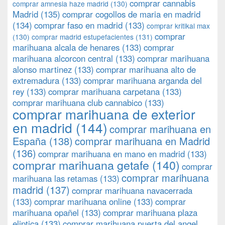
comprar cannabis
comprar amnesia haze madrid
(130)
Madrid
(135)
comprar cogollos de maria en madrid
(134)
comprar faso en madrid
(133)
comprar kritikal max
comprar
(130)
comprar madrid estupefacientes
(131)
marihuana alcala de henares
(133)
comprar
marihuana alcorcon central
(133)
comprar marihuana
alonso martinez
(133)
comprar marihuana alto de
extremadura
(133)
comprar marihuana arganda del
rey
(133)
comprar marihuana carpetana
(133)
comprar marihuana club cannabico
(133)
comprar marihuana de exterior
en madrid
(144)
comprar marihuana en
España
(138)
comprar marihuana en Madrid
(136)
comprar marihuana en mano en madrid
(133)
comprar marihuana getafe
(140)
comprar
comprar marihuana
marihuana las retamas
(133)
madrid
(137)
comprar marihuana navacerrada
(133)
comprar marihuana online
(133)
comprar
marihuana opañel
(133)
comprar marihuana plaza
eliptica
(133)
comprar marihuana puerta del angel