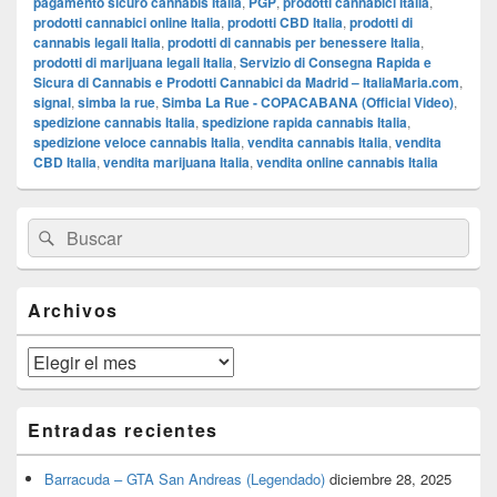
pagamento sicuro cannabis Italia
,
PGP
,
prodotti cannabici Italia
,
prodotti cannabici online Italia
,
prodotti CBD Italia
,
prodotti di
cannabis legali Italia
,
prodotti di cannabis per benessere Italia
,
prodotti di marijuana legali Italia
,
Servizio di Consegna Rapida e
Sicura di Cannabis e Prodotti Cannabici da Madrid – ItaliaMaria.com
,
signal
,
simba la rue
,
Simba La Rue - COPACABANA (Official Video)
,
spedizione cannabis Italia
,
spedizione rapida cannabis Italia
,
spedizione veloce cannabis Italia
,
vendita cannabis Italia
,
vendita
CBD Italia
,
vendita marijuana Italia
,
vendita online cannabis Italia
El
Buscar
Buscar
área
por:
de
widget
barra
Archivos
lateral
primaria
Archivos
Entradas recientes
Barracuda – GTA San Andreas (Legendado)
diciembre 28, 2025