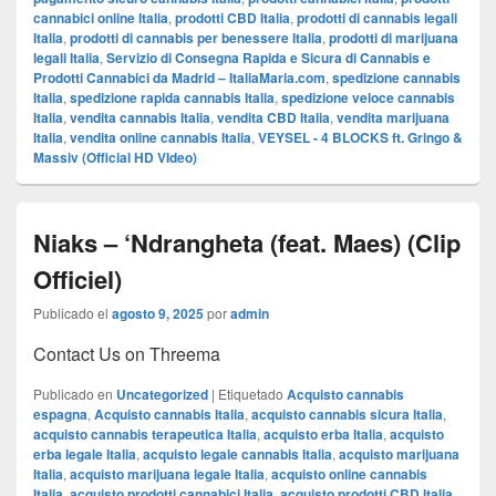
cannabici online Italia
,
prodotti CBD Italia
,
prodotti di cannabis legali
Italia
,
prodotti di cannabis per benessere Italia
,
prodotti di marijuana
legali Italia
,
Servizio di Consegna Rapida e Sicura di Cannabis e
Prodotti Cannabici da Madrid – ItaliaMaria.com
,
spedizione cannabis
Italia
,
spedizione rapida cannabis Italia
,
spedizione veloce cannabis
Italia
,
vendita cannabis Italia
,
vendita CBD Italia
,
vendita marijuana
Italia
,
vendita online cannabis Italia
,
VEYSEL - 4 BLOCKS ft. Gringo &
Massiv (Official HD VIdeo)
Niaks – ‘Ndrangheta (feat. Maes) (Clip
Officiel)
Publicado el
agosto 9, 2025
por
admin
Contact Us on Threema
Publicado en
Uncategorized
|
Etiquetado
Acquisto cannabis
espagna
,
Acquisto cannabis Italia
,
acquisto cannabis sicura Italia
,
acquisto cannabis terapeutica Italia
,
acquisto erba Italia
,
acquisto
erba legale Italia
,
acquisto legale cannabis Italia
,
acquisto marijuana
Italia
,
acquisto marijuana legale Italia
,
acquisto online cannabis
Italia
,
acquisto prodotti cannabici Italia
,
acquisto prodotti CBD Italia
,