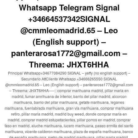
Whatsapp Telegram Signal
+34664537342SIGNAL
@cmmleomadrid.65 – Leo
(English support) –
panterarosa1772@gmail.com –
Threema: JHXT6HHA
Principal Whatsapp+34677084290 SIGNAL – yeffy (no english support) –
Secundario AttCliente Whatsapp +34666265550 SIGNAL
@cmmleomadrid.65 – Leo (English support) – panterarosa1772@gmail.com
– Threema: JHXT6HHA—–:: comprar marihuana madrid, pillar maria en
madrid, fumar amrihuana de interior, barrio del pilar madrid, alcorcon
marihuana, barrio del pilar marihuana, getafe marihuana, leganes
marihuana, fuenlabrada marihuana, gran via marihuana, comprar marihuana
retiro, pillar maria madrid, madrid buy weed, donde comprar maria en
madrid, comprar madrid estupefacientes, pillar porros en madrid, comprar
faso en madrid, aluche marihuana, lucero marihuana, paseo ermita del santo
marihuana, vicente calderon marihuana, plaza de españa marihuana, banco
de españa marihuana, metro de madrid marihuana, pillar maria madrid,