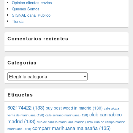
Opinion clientes envios
Quienes Somos
SIGNAL canal Publico
Tienda
Comentarios recientes
Categorías
Categorías
Etiquetas
602174422
(133)
buy best weed in madrid
(130)
calle alcala
club cannabico
venta de marihuana
(128)
calle serrano marihuana
(128)
madrid
(133)
club de caballo marihuana madrid
(128)
club de campo madrid
comparr marihuana malasaña
(135)
marihuana
(128)