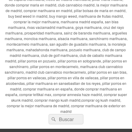
donde comprar maria en madrid, club cannabico madrid, la mejor marihuana
de madrid, comprar marihuana en madrid, pillar bolsas de maria en madrid,
buy best weed in madrid, buy mango weed, marihuana de frutas madrid,
comprar la mejor marihuana, marihuana madrid españa, san blas
marihuana, rivas vaciamadrid marihuana, goya marihuana, cruz del rayo
marihuana, prosperidad marihuana, sainz de baranda marihuana, arguelles
marihuana, moncloa marihuana, alsacia marihuana, sanchinarro marihuana,
montecarmelo marihuana, san agustin de guadalix marihuana, la moraleja
marihuana, mahadahonda marihuana, pozuelo marihuana, club de campo
madrid marihuana, club de golf marihuana, club de caballo marihuana
madrid, pillar porros en pozuelo, pillar porros en sotogrande, pillar porros en
sanchinarro, pillar porros en montecarmelo, marihuana club cannabico
sanchinarro, madrid club cannabico montecarmelo, pillar porros en san blas,
pillar porros en vallecas, pillar porros en villa de vallecas, pillar porros en
alcobendas, pillar marihuana en sansebastian de los reyes, pillar porros en
madrid, comprar marihuana en españa, donde comprar marihuana en
españa, comprar kritikal max, comprar amnesia haze madrid, comprar super
skunk madrid, comprar mango kush madrid,comprar og kush madrid,
comprar la mejor marihuana de madrid, comprar marihuana de exterior en
madrid
Buscar
Buscar
por: