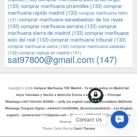
(133)
comprar marihuana pìramides
(133)
comprar
marihuana rapido madrid
(133)
comprar marihuana retiro
comprar marihuana sansebastian de los reyes
(131)
(133)
comprar marihuana serrano
(133)
comprar
marihuana sierra de madrid
(133)
comprar marihuana
soto del real
(133)
comprar marihuana tribunal
(133)
comprar marihuana usera
(132)
comprar marihuana valdeski
(132)
comprar matuja en madrid
(131)
sat97800@gmail.com
(147)
Copyright © 2026
Comprar Marihuana THC Madrid – Tu tienda online en Madrid del
mejor Cannabis y Hachis a domicilio Envios a toda Europa – Principal
Whatsapp+34677084290 SIGNAL – yeffy (no english support) – Secundario AttCliente
Whatsapp Telegram Signal +34664537342SIGNAL @cmmleomadrid.65 – Leo (English
support) – panterarosa1772@gmail.com – Threema: JHXT6HHA
. Todos los Derechos
Contac
Contact Us
Reservados.
Us
Theme: Catch Box by
Catch Themes