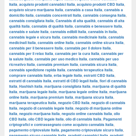
Italia
,
acquisto prodotti cannabici Italia
,
acquisto prodotti CBD Italia
,
acquisto sicuro marijuana Italia
,
cannabis a casa Italia
,
cannabis a
domicilio Italia
,
cannabis concentrati Italia
,
cannabis consegna Italia
,
cannabis consigliata Italia
,
Cannabis di alta qualità
,
cannabis di alta
qualità Italia
,
cannabis di qualità Italia
,
cannabis e benessere Italia
,
cannabis e salute Italia
,
cannabis edibili Italia
,
cannabis in Italia
,
cannabis legale e sicura Italia
,
cannabis medicinale Italia
,
cannabis
medicinali Italia
,
cannabis online Italia
,
cannabis online sicura Italia
,
cannabis per il benessere Italia
,
cannabis per il dolore Italia
,
cannabis per il relax Italia
,
cannabis per la cura Italia
,
cannabis per
la salute Italia
,
cannabis per uso medico Italia
,
cannabis per uso
ricreativo Italia
,
cannabis premium Italia
,
cannabis sicura Italia
,
cannabis spedizione rapida Italia
,
cannabis terapeutica Italia
,
comprare cannabis Italia
,
erba legale Italia
,
estratti CBD Italia
,
estratti di cannabis Italia
,
estratti di CBD legali Italia
,
fiori di cannabis
Italia
,
Hashish italia
,
marijuana consigliata Italia
,
marijuana di qualità
Italia
,
marijuana legale Italia
,
marijuana legale online Italia
,
marijuana
online Italia
,
marijuana premium Italia
,
marijuana sicura Italia
,
marijuana terapeutica Italia
,
negozio CBD Italia
,
negozio di cannabis
Italia
,
negozio di cannabis legale Italia
,
negozio di marijuana online
Italia
,
negozio marijuana Italia
,
negozio online cannabis Italia
,
olio
CBD Italia
,
olio CBD legale Italia
,
olio di cannabis Italia
,
Pagamenti
criptografici e contrassegnato come acquisto cannabis Italia
,
pagamento criptovalute Italia
,
pagamento criptovalute sicuro Italia
,
pagamento sicuro cannabis Italia
,
prodotti cannabici Italia
,
prodotti