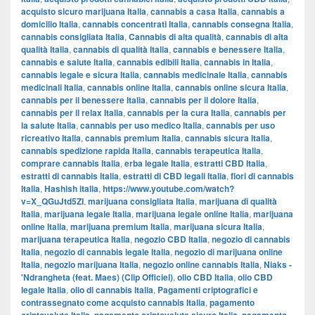
acquisto sicuro marijuana Italia
,
cannabis a casa Italia
,
cannabis a
domicilio Italia
,
cannabis concentrati Italia
,
cannabis consegna Italia
,
cannabis consigliata Italia
,
Cannabis di alta qualità
,
cannabis di alta
qualità Italia
,
cannabis di qualità Italia
,
cannabis e benessere Italia
,
cannabis e salute Italia
,
cannabis edibili Italia
,
cannabis in Italia
,
cannabis legale e sicura Italia
,
cannabis medicinale Italia
,
cannabis
medicinali Italia
,
cannabis online Italia
,
cannabis online sicura Italia
,
cannabis per il benessere Italia
,
cannabis per il dolore Italia
,
cannabis per il relax Italia
,
cannabis per la cura Italia
,
cannabis per
la salute Italia
,
cannabis per uso medico Italia
,
cannabis per uso
ricreativo Italia
,
cannabis premium Italia
,
cannabis sicura Italia
,
cannabis spedizione rapida Italia
,
cannabis terapeutica Italia
,
comprare cannabis Italia
,
erba legale Italia
,
estratti CBD Italia
,
estratti di cannabis Italia
,
estratti di CBD legali Italia
,
fiori di cannabis
Italia
,
Hashish italia
,
https://www.youtube.com/watch?
v=X_QGuJtd5ZI
,
marijuana consigliata Italia
,
marijuana di qualità
Italia
,
marijuana legale Italia
,
marijuana legale online Italia
,
marijuana
online Italia
,
marijuana premium Italia
,
marijuana sicura Italia
,
marijuana terapeutica Italia
,
negozio CBD Italia
,
negozio di cannabis
Italia
,
negozio di cannabis legale Italia
,
negozio di marijuana online
Italia
,
negozio marijuana Italia
,
negozio online cannabis Italia
,
Niaks -
'Ndrangheta (feat. Maes) (Clip Officiel)
,
olio CBD Italia
,
olio CBD
legale Italia
,
olio di cannabis Italia
,
Pagamenti criptografici e
contrassegnato come acquisto cannabis Italia
,
pagamento
,
,