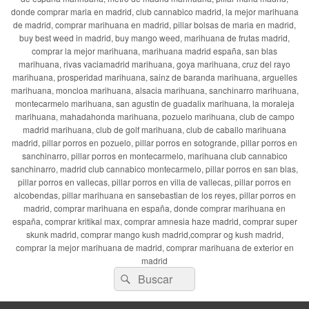
donde comprar maria en madrid, club cannabico madrid, la mejor marihuana
de madrid, comprar marihuana en madrid, pillar bolsas de maria en madrid,
buy best weed in madrid, buy mango weed, marihuana de frutas madrid,
comprar la mejor marihuana, marihuana madrid españa, san blas
marihuana, rivas vaciamadrid marihuana, goya marihuana, cruz del rayo
marihuana, prosperidad marihuana, sainz de baranda marihuana, arguelles
marihuana, moncloa marihuana, alsacia marihuana, sanchinarro marihuana,
montecarmelo marihuana, san agustin de guadalix marihuana, la moraleja
marihuana, mahadahonda marihuana, pozuelo marihuana, club de campo
madrid marihuana, club de golf marihuana, club de caballo marihuana
madrid, pillar porros en pozuelo, pillar porros en sotogrande, pillar porros en
sanchinarro, pillar porros en montecarmelo, marihuana club cannabico
sanchinarro, madrid club cannabico montecarmelo, pillar porros en san blas,
pillar porros en vallecas, pillar porros en villa de vallecas, pillar porros en
alcobendas, pillar marihuana en sansebastian de los reyes, pillar porros en
madrid, comprar marihuana en españa, donde comprar marihuana en
españa, comprar kritikal max, comprar amnesia haze madrid, comprar super
skunk madrid, comprar mango kush madrid,comprar og kush madrid,
comprar la mejor marihuana de madrid, comprar marihuana de exterior en
madrid
Buscar
Buscar
por: