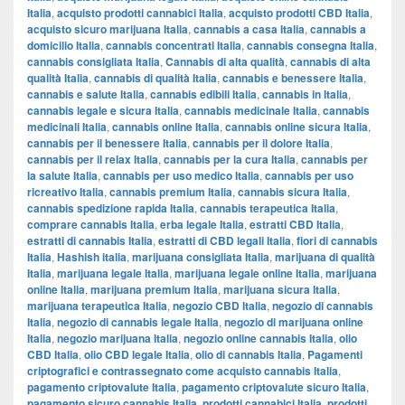
Italia
,
acquisto prodotti cannabici Italia
,
acquisto prodotti CBD Italia
,
acquisto sicuro marijuana Italia
,
cannabis a casa Italia
,
cannabis a
domicilio Italia
,
cannabis concentrati Italia
,
cannabis consegna Italia
,
cannabis consigliata Italia
,
Cannabis di alta qualità
,
cannabis di alta
qualità Italia
,
cannabis di qualità Italia
,
cannabis e benessere Italia
,
cannabis e salute Italia
,
cannabis edibili Italia
,
cannabis in Italia
,
cannabis legale e sicura Italia
,
cannabis medicinale Italia
,
cannabis
medicinali Italia
,
cannabis online Italia
,
cannabis online sicura Italia
,
cannabis per il benessere Italia
,
cannabis per il dolore Italia
,
cannabis per il relax Italia
,
cannabis per la cura Italia
,
cannabis per
la salute Italia
,
cannabis per uso medico Italia
,
cannabis per uso
ricreativo Italia
,
cannabis premium Italia
,
cannabis sicura Italia
,
cannabis spedizione rapida Italia
,
cannabis terapeutica Italia
,
comprare cannabis Italia
,
erba legale Italia
,
estratti CBD Italia
,
estratti di cannabis Italia
,
estratti di CBD legali Italia
,
fiori di cannabis
Italia
,
Hashish italia
,
marijuana consigliata Italia
,
marijuana di qualità
Italia
,
marijuana legale Italia
,
marijuana legale online Italia
,
marijuana
online Italia
,
marijuana premium Italia
,
marijuana sicura Italia
,
marijuana terapeutica Italia
,
negozio CBD Italia
,
negozio di cannabis
Italia
,
negozio di cannabis legale Italia
,
negozio di marijuana online
Italia
,
negozio marijuana Italia
,
negozio online cannabis Italia
,
olio
CBD Italia
,
olio CBD legale Italia
,
olio di cannabis Italia
,
Pagamenti
criptografici e contrassegnato come acquisto cannabis Italia
,
pagamento criptovalute Italia
,
pagamento criptovalute sicuro Italia
,
pagamento sicuro cannabis Italia
,
prodotti cannabici Italia
,
prodotti