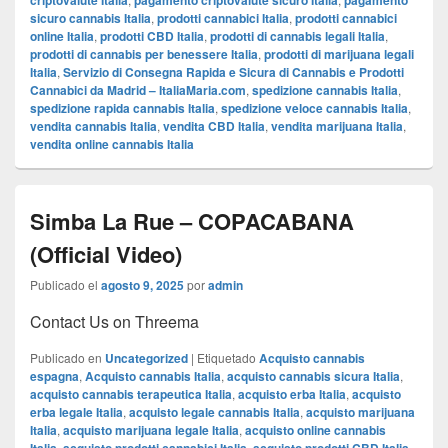
criptovalute Italia
pagamento criptovalute sicuro Italia
pagamento
sicuro cannabis Italia
,
prodotti cannabici Italia
,
prodotti cannabici
online Italia
,
prodotti CBD Italia
,
prodotti di cannabis legali Italia
,
prodotti di cannabis per benessere Italia
,
prodotti di marijuana legali
Italia
,
Servizio di Consegna Rapida e Sicura di Cannabis e Prodotti
Cannabici da Madrid – ItaliaMaria.com
,
spedizione cannabis Italia
,
spedizione rapida cannabis Italia
,
spedizione veloce cannabis Italia
,
vendita cannabis Italia
,
vendita CBD Italia
,
vendita marijuana Italia
,
vendita online cannabis Italia
Simba La Rue – COPACABANA
(Official Video)
Publicado el
agosto 9, 2025
por
admin
Contact Us on Threema
Publicado en
Uncategorized
|
Etiquetado
Acquisto cannabis
espagna
,
Acquisto cannabis Italia
,
acquisto cannabis sicura Italia
,
acquisto cannabis terapeutica Italia
,
acquisto erba Italia
,
acquisto
erba legale Italia
,
acquisto legale cannabis Italia
,
acquisto marijuana
Italia
,
acquisto marijuana legale Italia
,
acquisto online cannabis
,
,
,