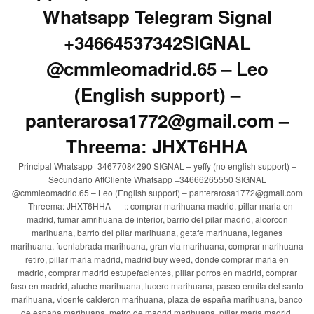
Whatsapp Telegram Signal
+34664537342SIGNAL
@cmmleomadrid.65 – Leo
(English support) –
panterarosa1772@gmail.com –
Threema: JHXT6HHA
Principal Whatsapp+34677084290 SIGNAL – yeffy (no english support) –
Secundario AttCliente Whatsapp +34666265550 SIGNAL
@cmmleomadrid.65 – Leo (English support) – panterarosa1772@gmail.com
– Threema: JHXT6HHA—–:: comprar marihuana madrid, pillar maria en
madrid, fumar amrihuana de interior, barrio del pilar madrid, alcorcon
marihuana, barrio del pilar marihuana, getafe marihuana, leganes
marihuana, fuenlabrada marihuana, gran via marihuana, comprar marihuana
retiro, pillar maria madrid, madrid buy weed, donde comprar maria en
madrid, comprar madrid estupefacientes, pillar porros en madrid, comprar
faso en madrid, aluche marihuana, lucero marihuana, paseo ermita del santo
marihuana, vicente calderon marihuana, plaza de españa marihuana, banco
de españa marihuana, metro de madrid marihuana, pillar maria madrid,