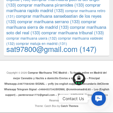
(133)
comprar marihuana pìramides
(133)
comprar
marihuana rapido madrid
(133)
comprar marihuana retiro
comprar marihuana sansebastian de los reyes
(131)
(133)
comprar marihuana serrano
(133)
comprar
marihuana sierra de madrid
(133)
comprar marihuana
soto del real
(133)
comprar marihuana tribunal
(133)
comprar marihuana usera
(132)
comprar marihuana valdeski
(132)
comprar matuja en madrid
(131)
sat97800@gmail.com
(147)
Copyright © 2026
Comprar Marihuana THC Madrid – Tu tienda online en Madrid del
mejor Cannabis y Hachis a domicilio Envios a toda Europa – Principal
Whatsapp+34677084290 SIGNAL – yeffy (no english support) – Secundario AttCliente
Whatsapp Telegram Signal +34664537342SIGNAL @cmmleomadrid.65 – Leo (English
support) – panterarosa1772@gmail.com – Threema: JHXT6HHA
. Todos los Derechos
Contac
Contact Us
Reservados.
Us
Theme: Catch Box by
Catch Themes