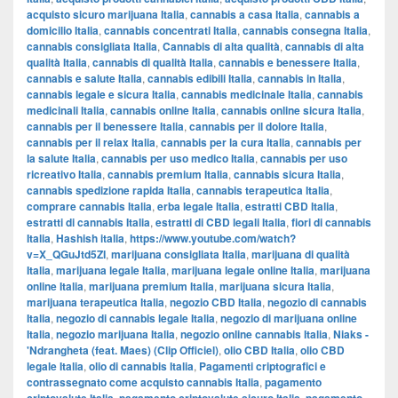
acquisto sicuro marijuana Italia
,
cannabis a casa Italia
,
cannabis a
domicilio Italia
,
cannabis concentrati Italia
,
cannabis consegna Italia
,
cannabis consigliata Italia
,
Cannabis di alta qualità
,
cannabis di alta
qualità Italia
,
cannabis di qualità Italia
,
cannabis e benessere Italia
,
cannabis e salute Italia
,
cannabis edibili Italia
,
cannabis in Italia
,
cannabis legale e sicura Italia
,
cannabis medicinale Italia
,
cannabis
medicinali Italia
,
cannabis online Italia
,
cannabis online sicura Italia
,
cannabis per il benessere Italia
,
cannabis per il dolore Italia
,
cannabis per il relax Italia
,
cannabis per la cura Italia
,
cannabis per
la salute Italia
,
cannabis per uso medico Italia
,
cannabis per uso
ricreativo Italia
,
cannabis premium Italia
,
cannabis sicura Italia
,
cannabis spedizione rapida Italia
,
cannabis terapeutica Italia
,
comprare cannabis Italia
,
erba legale Italia
,
estratti CBD Italia
,
estratti di cannabis Italia
,
estratti di CBD legali Italia
,
fiori di cannabis
Italia
,
Hashish italia
,
https://www.youtube.com/watch?
v=X_QGuJtd5ZI
,
marijuana consigliata Italia
,
marijuana di qualità
Italia
,
marijuana legale Italia
,
marijuana legale online Italia
,
marijuana
online Italia
,
marijuana premium Italia
,
marijuana sicura Italia
,
marijuana terapeutica Italia
,
negozio CBD Italia
,
negozio di cannabis
Italia
,
negozio di cannabis legale Italia
,
negozio di marijuana online
Italia
,
negozio marijuana Italia
,
negozio online cannabis Italia
,
Niaks -
'Ndrangheta (feat. Maes) (Clip Officiel)
,
olio CBD Italia
,
olio CBD
legale Italia
,
olio di cannabis Italia
,
Pagamenti criptografici e
contrassegnato come acquisto cannabis Italia
,
pagamento
,
,