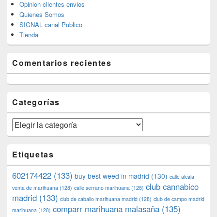
Opinion clientes envios
Quienes Somos
SIGNAL canal Publico
Tienda
Comentarios recientes
Categorías
Categorías
Etiquetas
602174422
(133)
buy best weed in madrid
(130)
calle alcala
club cannabico
venta de marihuana
(128)
calle serrano marihuana
(128)
madrid
(133)
club de caballo marihuana madrid
(128)
club de campo madrid
comparr marihuana malasaña
(135)
marihuana
(128)