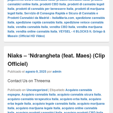
cannabici online Italia
,
prodotti CBD Italia
,
prodotti di cannabis legali
Italia
,
prodotti di cannabis per benessere Italia
,
prodotti di marijuana
legali Italia
,
Servizio di Consegna Rapida e Sicura di Cannabis e
Prodotti Cannabici da Madrid – ItaliaMaria.com
,
spedizione cannabis
Italia
,
spedizione rapida cannabis Italia
,
spedizione veloce cannabis
Italia
,
vendita cannabis Italia
,
vendita CBD Italia
,
vendita marijuana
Italia
,
vendita online cannabis Italia
,
VEYSEL - 4 BLOCKS ft. Gringo &
Massiv (Official HD VIdeo)
Niaks – ‘Ndrangheta (feat. Maes) (Clip
Officiel)
Publicado el
agosto 9, 2025
por
admin
Contact Us on Threema
Publicado en
Uncategorized
|
Etiquetado
Acquisto cannabis
espagna
,
Acquisto cannabis Italia
,
acquisto cannabis sicura Italia
,
acquisto cannabis terapeutica Italia
,
acquisto erba Italia
,
acquisto
erba legale Italia
,
acquisto legale cannabis Italia
,
acquisto marijuana
Italia
,
acquisto marijuana legale Italia
,
acquisto online cannabis
Italia
,
acquisto prodotti cannabici Italia
,
acquisto prodotti CBD Italia
,