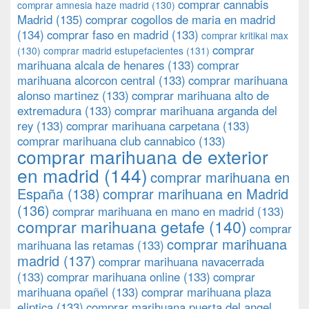
comprar cannabis
comprar amnesia haze madrid
(130)
Madrid
(135)
comprar cogollos de maria en madrid
(134)
comprar faso en madrid
(133)
comprar kritikal max
comprar
(130)
comprar madrid estupefacientes
(131)
marihuana alcala de henares
(133)
comprar
marihuana alcorcon central
(133)
comprar marihuana
alonso martinez
(133)
comprar marihuana alto de
extremadura
(133)
comprar marihuana arganda del
rey
(133)
comprar marihuana carpetana
(133)
comprar marihuana club cannabico
(133)
comprar marihuana de exterior
en madrid
(144)
comprar marihuana en
España
(138)
comprar marihuana en Madrid
(136)
comprar marihuana en mano en madrid
(133)
comprar marihuana getafe
(140)
comprar
comprar marihuana
marihuana las retamas
(133)
madrid
(137)
comprar marihuana navacerrada
(133)
comprar marihuana online
(133)
comprar
marihuana opañel
(133)
comprar marihuana plaza
eliptica
(133)
comprar marihuana puerta del angel