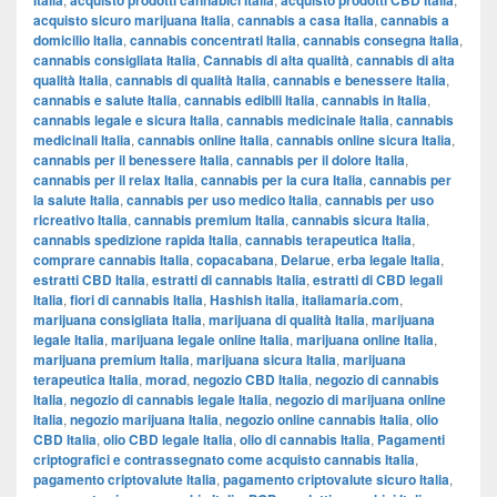
Italia
acquisto prodotti cannabici Italia
acquisto prodotti CBD Italia
acquisto sicuro marijuana Italia
,
cannabis a casa Italia
,
cannabis a
domicilio Italia
,
cannabis concentrati Italia
,
cannabis consegna Italia
,
cannabis consigliata Italia
,
Cannabis di alta qualità
,
cannabis di alta
qualità Italia
,
cannabis di qualità Italia
,
cannabis e benessere Italia
,
cannabis e salute Italia
,
cannabis edibili Italia
,
cannabis in Italia
,
cannabis legale e sicura Italia
,
cannabis medicinale Italia
,
cannabis
medicinali Italia
,
cannabis online Italia
,
cannabis online sicura Italia
,
cannabis per il benessere Italia
,
cannabis per il dolore Italia
,
cannabis per il relax Italia
,
cannabis per la cura Italia
,
cannabis per
la salute Italia
,
cannabis per uso medico Italia
,
cannabis per uso
ricreativo Italia
,
cannabis premium Italia
,
cannabis sicura Italia
,
cannabis spedizione rapida Italia
,
cannabis terapeutica Italia
,
comprare cannabis Italia
,
copacabana
,
Delarue
,
erba legale Italia
,
estratti CBD Italia
,
estratti di cannabis Italia
,
estratti di CBD legali
Italia
,
fiori di cannabis Italia
,
Hashish italia
,
italiamaria.com
,
marijuana consigliata Italia
,
marijuana di qualità Italia
,
marijuana
legale Italia
,
marijuana legale online Italia
,
marijuana online Italia
,
marijuana premium Italia
,
marijuana sicura Italia
,
marijuana
terapeutica Italia
,
morad
,
negozio CBD Italia
,
negozio di cannabis
Italia
,
negozio di cannabis legale Italia
,
negozio di marijuana online
Italia
,
negozio marijuana Italia
,
negozio online cannabis Italia
,
olio
CBD Italia
,
olio CBD legale Italia
,
olio di cannabis Italia
,
Pagamenti
criptografici e contrassegnato come acquisto cannabis Italia
,
pagamento criptovalute Italia
,
pagamento criptovalute sicuro Italia
,