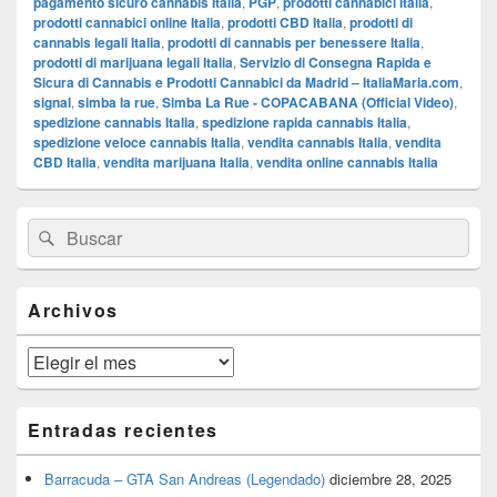
pagamento sicuro cannabis Italia
,
PGP
,
prodotti cannabici Italia
,
prodotti cannabici online Italia
,
prodotti CBD Italia
,
prodotti di
cannabis legali Italia
,
prodotti di cannabis per benessere Italia
,
prodotti di marijuana legali Italia
,
Servizio di Consegna Rapida e
Sicura di Cannabis e Prodotti Cannabici da Madrid – ItaliaMaria.com
,
signal
,
simba la rue
,
Simba La Rue - COPACABANA (Official Video)
,
spedizione cannabis Italia
,
spedizione rapida cannabis Italia
,
spedizione veloce cannabis Italia
,
vendita cannabis Italia
,
vendita
CBD Italia
,
vendita marijuana Italia
,
vendita online cannabis Italia
El
Buscar
Buscar
área
por:
de
widget
barra
Archivos
lateral
primaria
Archivos
Entradas recientes
Barracuda – GTA San Andreas (Legendado)
diciembre 28, 2025