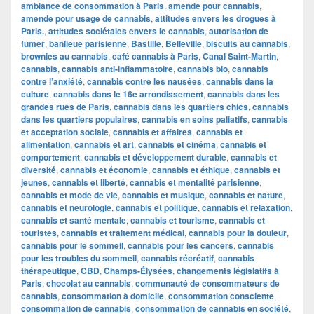
ambiance de consommation à Paris
,
amende pour cannabis
,
amende pour usage de cannabis
,
attitudes envers les drogues à
Paris.
,
attitudes sociétales envers le cannabis
,
autorisation de
fumer
,
banlieue parisienne
,
Bastille
,
Belleville
,
biscuits au cannabis
,
brownies au cannabis
,
café cannabis à Paris
,
Canal Saint-Martin
,
cannabis
,
cannabis anti-inflammatoire
,
cannabis bio
,
cannabis
contre l’anxiété
,
cannabis contre les nausées
,
cannabis dans la
culture
,
cannabis dans le 16e arrondissement
,
cannabis dans les
grandes rues de Paris
,
cannabis dans les quartiers chics
,
cannabis
dans les quartiers populaires
,
cannabis en soins paliatifs
,
cannabis
et acceptation sociale
,
cannabis et affaires
,
cannabis et
alimentation
,
cannabis et art
,
cannabis et cinéma
,
cannabis et
comportement
,
cannabis et développement durable
,
cannabis et
diversité
,
cannabis et économie
,
cannabis et éthique
,
cannabis et
jeunes
,
cannabis et liberté
,
cannabis et mentalité parisienne
,
cannabis et mode de vie
,
cannabis et musique
,
cannabis et nature
,
cannabis et neurologie
,
cannabis et politique
,
cannabis et relaxation
,
cannabis et santé mentale
,
cannabis et tourisme
,
cannabis et
touristes
,
cannabis et traitement médical
,
cannabis pour la douleur
,
cannabis pour le sommeil
,
cannabis pour les cancers
,
cannabis
pour les troubles du sommeil
,
cannabis récréatif
,
cannabis
thérapeutique
,
CBD
,
Champs-Élysées
,
changements législatifs à
Paris
,
chocolat au cannabis
,
communauté de consommateurs de
cannabis
,
consommation à domicile
,
consommation consciente
,
consommation de cannabis
,
consommation de cannabis en société
,