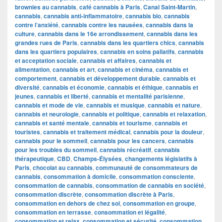
brownies au cannabis
,
café cannabis à Paris
,
Canal Saint-Martin
,
cannabis
,
cannabis anti-inflammatoire
,
cannabis bio
,
cannabis
contre l’anxiété
,
cannabis contre les nausées
,
cannabis dans la
culture
,
cannabis dans le 16e arrondissement
,
cannabis dans les
grandes rues de Paris
,
cannabis dans les quartiers chics
,
cannabis
dans les quartiers populaires
,
cannabis en soins paliatifs
,
cannabis
et acceptation sociale
,
cannabis et affaires
,
cannabis et
alimentation
,
cannabis et art
,
cannabis et cinéma
,
cannabis et
comportement
,
cannabis et développement durable
,
cannabis et
diversité
,
cannabis et économie
,
cannabis et éthique
,
cannabis et
jeunes
,
cannabis et liberté
,
cannabis et mentalité parisienne
,
cannabis et mode de vie
,
cannabis et musique
,
cannabis et nature
,
cannabis et neurologie
,
cannabis et politique
,
cannabis et relaxation
,
cannabis et santé mentale
,
cannabis et tourisme
,
cannabis et
touristes
,
cannabis et traitement médical
,
cannabis pour la douleur
,
cannabis pour le sommeil
,
cannabis pour les cancers
,
cannabis
pour les troubles du sommeil
,
cannabis récréatif
,
cannabis
thérapeutique
,
CBD
,
Champs-Élysées
,
changements législatifs à
Paris
,
chocolat au cannabis
,
communauté de consommateurs de
cannabis
,
consommation à domicile
,
consommation consciente
,
consommation de cannabis
,
consommation de cannabis en société
,
consommation discrète
,
consommation discrète à Paris
,
consommation en dehors de chez soi
,
consommation en groupe
,
consommation en terrasse
,
consommation et légalité
,
consommation et relax
,
consommation et sécurité
,
consommation