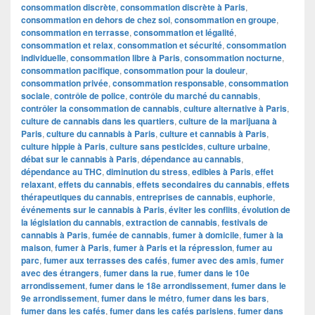
consommation discrète
,
consommation discrète à Paris
,
consommation en dehors de chez soi
,
consommation en groupe
,
consommation en terrasse
,
consommation et légalité
,
consommation et relax
,
consommation et sécurité
,
consommation
individuelle
,
consommation libre à Paris
,
consommation nocturne
,
consommation pacifique
,
consommation pour la douleur
,
consommation privée
,
consommation responsable
,
consommation
sociale
,
contrôle de police
,
contrôle du marché du cannabis
,
contrôler la consommation de cannabis
,
culture alternative à Paris
,
culture de cannabis dans les quartiers
,
culture de la marijuana à
Paris
,
culture du cannabis à Paris
,
culture et cannabis à Paris
,
culture hippie à Paris
,
culture sans pesticides
,
culture urbaine
,
débat sur le cannabis à Paris
,
dépendance au cannabis
,
dépendance au THC
,
diminution du stress
,
edibles à Paris
,
effet
relaxant
,
effets du cannabis
,
effets secondaires du cannabis
,
effets
thérapeutiques du cannabis
,
entreprises de cannabis
,
euphorie
,
événements sur le cannabis à Paris
,
éviter les conflits
,
évolution de
la législation du cannabis
,
extraction de cannabis
,
festivals de
cannabis à Paris
,
fumée de cannabis
,
fumer à domicile
,
fumer à la
maison
,
fumer à Paris
,
fumer à Paris et la répression
,
fumer au
parc
,
fumer aux terrasses des cafés
,
fumer avec des amis
,
fumer
avec des étrangers
,
fumer dans la rue
,
fumer dans le 10e
arrondissement
,
fumer dans le 18e arrondissement
,
fumer dans le
9e arrondissement
,
fumer dans le métro
,
fumer dans les bars
,
fumer dans les cafés
,
fumer dans les cafés parisiens
,
fumer dans