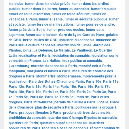
les clubs
,
fumer dans les clubs privés
,
fumer dans les jardins
publics
,
fumer dans les parcs
,
fumer du cannabis
,
fumer en public
,
fumer en toute discrétion
,
fumer en toute sécurité
,
fumer en
vacances à Paris
,
fumer et santé
,
fumer et sécurité publique
,
fumer
et société
,
fumer lors de manifestations
,
fumer pour se détendre
,
fumer près de la Seine
,
fumer près des écoles
,
fumer sans
jugement
,
fumer sur le balcon
,
Gare de Lyon
,
Gare du Nord
,
gélules
de CBD
,
herbe
,
huiles de CBD
,
industrie du cannabis
,
influence de
Paris sur la culture cannabis
,
interdiction de fumer
,
Jardin des
Plantes
,
joints
,
La Défense
,
Le Marais
,
Le Panthéon
,
Le Quartier
Latin
,
légalisation et Paris
,
législation du cannabis
,
législation sur le
cannabis en France
,
Les Halles
,
lieux publics et cannabis
,
Luxembourg
,
marché du cannabis à Paris
,
marché noir à Paris
,
marijuana
,
marijuana et loisirs à Paris
,
mesures de contrôle des
drogues à Paris
,
Montmartre
,
Montparnasse
,
mouvements pour la
légalisation
,
Parc des Buttes-Chaumont
,
Paris
,
Paris 10e
,
Paris 11e
,
Paris 12e
,
Paris 13e
,
Paris 14e
,
Paris 15e
,
Paris 16e
,
Paris 17e
,
Paris 18e
,
Paris 19e
,
Paris 1er
,
Paris 20e
,
Paris 2e
,
Paris 3e
,
Paris
4e
,
Paris 5e
,
Paris 6e
,
Paris 7e
,
Paris 8e
,
Paris 9e
,
Paris et les
drogues
,
Paris intra-muros
,
permis de culture à Paris
,
Pigalle
,
Place
de la Concorde
,
plan de sécurité à Paris
,
politiques sur la drogue à
Paris
,
pratiques illégales à Paris
,
produits dérivés du cannabis
,
prohibition du cannabis
,
quartier des Champs-Élysées et cannabis
,
quartiers de Paris
,
quartiers huppés et cannabis
,
quartiers
populaires de Paris
,
recettes à base de cannabis
,
réglementation de