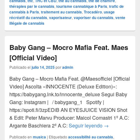
cannabis
,
thc
,
THC et CBD
,
thé au cannabis
,
thé de chanvre
,
thérapies par le cannabis
,
tourisme cannabique à Paris
,
trafic de
cannabis à Paris
,
traitement au cannabis
,
Trocadéro
,
usage
récréatif du cannabis
,
vaporisateur
,
vaporiser du cannabis
,
vente
illégale de cannabis
Baby Gang – Mocro Mafia Feat. Maes
[Official Video]
Publicado el
julio 14, 2025
por
admin
Baby Gang – Mocro Mafia Feat. ‪@Maesofficiel‬ [Official
Video] Ascolta «INNOCENTE (Deluxe Edition)»:
https://babygang.lnk.to/innocente_deluxe Segui Baby
Gang: Instagram | / babygang_1 Spotify |
https://spoti.fi/3zpEDiB AN EYESJUICE VISION Shot
& Edit: Peter Marvu Producer: Maicol Comastri 1º A.C:
Baby Gang – Moc
Argante Baschiera 2º A.C:
Seguir leyendo
→
Publicado en
musica
|
Etiquetado
accessibilité au cannabis
,