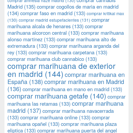
comprar cannabis
comprar amnesia haze madrid
(130)
Madrid
(135)
comprar cogollos de maria en madrid
(134)
comprar faso en madrid
(133)
comprar kritikal max
comprar
(130)
comprar madrid estupefacientes
(131)
marihuana alcala de henares
(133)
comprar
marihuana alcorcon central
(133)
comprar marihuana
alonso martinez
(133)
comprar marihuana alto de
extremadura
(133)
comprar marihuana arganda del
rey
(133)
comprar marihuana carpetana
(133)
comprar marihuana club cannabico
(133)
comprar marihuana de exterior
en madrid
(144)
comprar marihuana en
España
(138)
comprar marihuana en Madrid
(136)
comprar marihuana en mano en madrid
(133)
comprar marihuana getafe
(140)
comprar
comprar marihuana
marihuana las retamas
(133)
madrid
(137)
comprar marihuana navacerrada
(133)
comprar marihuana online
(133)
comprar
marihuana opañel
(133)
comprar marihuana plaza
eliptica
(133)
comprar marihuana puerta del angel