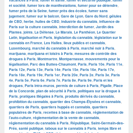
vacances à Paris
fumer et santé
fumer et sécurité publique
fumer
et société
,
fumer lors de manifestations
,
fumer pour se détendre
,
fumer près de la Seine
,
fumer près des écoles
,
fumer sans
jugement
,
fumer sur le balcon
,
Gare de Lyon
,
Gare du Nord
,
gélules
de CBD
,
herbe
,
huiles de CBD
,
industrie du cannabis
,
influence de
Paris sur la culture cannabis
,
interdiction de fumer
,
Jardin des
Plantes
,
joints
,
La Défense
,
Le Marais
,
Le Panthéon
,
Le Quartier
Latin
,
légalisation et Paris
,
législation du cannabis
,
législation sur le
cannabis en France
,
Les Halles
,
lieux publics et cannabis
,
Luxembourg
,
marché du cannabis à Paris
,
marché noir à Paris
,
marijuana
,
marijuana et loisirs à Paris
,
mesures de contrôle des
drogues à Paris
,
Montmartre
,
Montparnasse
,
mouvements pour la
légalisation
,
Parc des Buttes-Chaumont
,
Paris
,
Paris 10e
,
Paris 11e
,
Paris 12e
,
Paris 13e
,
Paris 14e
,
Paris 15e
,
Paris 16e
,
Paris 17e
,
Paris 18e
,
Paris 19e
,
Paris 1er
,
Paris 20e
,
Paris 2e
,
Paris 3e
,
Paris
4e
,
Paris 5e
,
Paris 6e
,
Paris 7e
,
Paris 8e
,
Paris 9e
,
Paris et les
drogues
,
Paris intra-muros
,
permis de culture à Paris
,
Pigalle
,
Place
de la Concorde
,
plan de sécurité à Paris
,
politiques sur la drogue à
Paris
,
pratiques illégales à Paris
,
produits dérivés du cannabis
,
prohibition du cannabis
,
quartier des Champs-Élysées et cannabis
,
quartiers de Paris
,
quartiers huppés et cannabis
,
quartiers
populaires de Paris
,
recettes à base de cannabis
,
réglementation de
l’auto-culture
,
réglementation de la vente de cannabis
,
réglementation du cannabis à Paris
,
République
,
Saint-Germain-des-
Prés
,
santé publique
,
tabous sur le cannabis à Paris
,
temps libre et