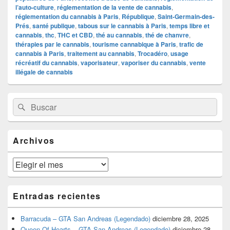
l’auto-culture
,
réglementation de la vente de cannabis
,
réglementation du cannabis à Paris
,
République
,
Saint-Germain-des-
Prés
,
santé publique
,
tabous sur le cannabis à Paris
,
temps libre et
cannabis
,
thc
,
THC et CBD
,
thé au cannabis
,
thé de chanvre
,
thérapies par le cannabis
,
tourisme cannabique à Paris
,
trafic de
cannabis à Paris
,
traitement au cannabis
,
Trocadéro
,
usage
récréatif du cannabis
,
vaporisateur
,
vaporiser du cannabis
,
vente
illégale de cannabis
El
Buscar
Buscar
área
por:
de
widget
barra
Archivos
lateral
primaria
Archivos
Entradas recientes
Barracuda – GTA San Andreas (Legendado)
diciembre 28, 2025
Queen Of Hearts – GTA San Andreas (Legendado)
diciembre 28,