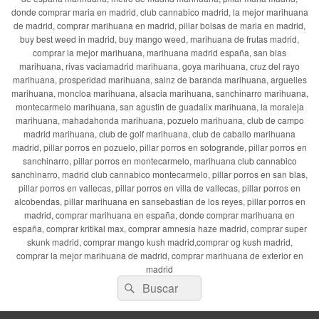
donde comprar maria en madrid, club cannabico madrid, la mejor marihuana
de madrid, comprar marihuana en madrid, pillar bolsas de maria en madrid,
buy best weed in madrid, buy mango weed, marihuana de frutas madrid,
comprar la mejor marihuana, marihuana madrid españa, san blas
marihuana, rivas vaciamadrid marihuana, goya marihuana, cruz del rayo
marihuana, prosperidad marihuana, sainz de baranda marihuana, arguelles
marihuana, moncloa marihuana, alsacia marihuana, sanchinarro marihuana,
montecarmelo marihuana, san agustin de guadalix marihuana, la moraleja
marihuana, mahadahonda marihuana, pozuelo marihuana, club de campo
madrid marihuana, club de golf marihuana, club de caballo marihuana
madrid, pillar porros en pozuelo, pillar porros en sotogrande, pillar porros en
sanchinarro, pillar porros en montecarmelo, marihuana club cannabico
sanchinarro, madrid club cannabico montecarmelo, pillar porros en san blas,
pillar porros en vallecas, pillar porros en villa de vallecas, pillar porros en
alcobendas, pillar marihuana en sansebastian de los reyes, pillar porros en
madrid, comprar marihuana en españa, donde comprar marihuana en
españa, comprar kritikal max, comprar amnesia haze madrid, comprar super
skunk madrid, comprar mango kush madrid,comprar og kush madrid,
comprar la mejor marihuana de madrid, comprar marihuana de exterior en
madrid
Buscar
Buscar
por: