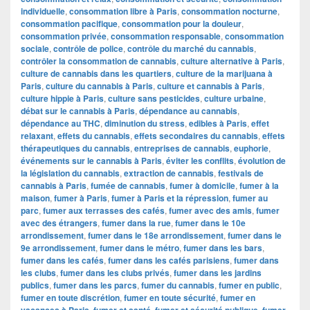
individuelle
,
consommation libre à Paris
,
consommation nocturne
,
consommation pacifique
,
consommation pour la douleur
,
consommation privée
,
consommation responsable
,
consommation
sociale
,
contrôle de police
,
contrôle du marché du cannabis
,
contrôler la consommation de cannabis
,
culture alternative à Paris
,
culture de cannabis dans les quartiers
,
culture de la marijuana à
Paris
,
culture du cannabis à Paris
,
culture et cannabis à Paris
,
culture hippie à Paris
,
culture sans pesticides
,
culture urbaine
,
débat sur le cannabis à Paris
,
dépendance au cannabis
,
dépendance au THC
,
diminution du stress
,
edibles à Paris
,
effet
relaxant
,
effets du cannabis
,
effets secondaires du cannabis
,
effets
thérapeutiques du cannabis
,
entreprises de cannabis
,
euphorie
,
événements sur le cannabis à Paris
,
éviter les conflits
,
évolution de
la législation du cannabis
,
extraction de cannabis
,
festivals de
cannabis à Paris
,
fumée de cannabis
,
fumer à domicile
,
fumer à la
maison
,
fumer à Paris
,
fumer à Paris et la répression
,
fumer au
parc
,
fumer aux terrasses des cafés
,
fumer avec des amis
,
fumer
avec des étrangers
,
fumer dans la rue
,
fumer dans le 10e
arrondissement
,
fumer dans le 18e arrondissement
,
fumer dans le
9e arrondissement
,
fumer dans le métro
,
fumer dans les bars
,
fumer dans les cafés
,
fumer dans les cafés parisiens
,
fumer dans
les clubs
,
fumer dans les clubs privés
,
fumer dans les jardins
publics
,
fumer dans les parcs
,
fumer du cannabis
,
fumer en public
,
fumer en toute discrétion
,
fumer en toute sécurité
,
fumer en
,
,
,