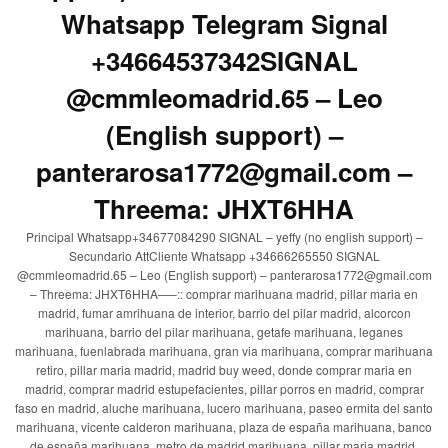
Whatsapp Telegram Signal
+34664537342SIGNAL
@cmmleomadrid.65 – Leo
(English support) –
panterarosa1772@gmail.com –
Threema: JHXT6HHA
Principal Whatsapp+34677084290 SIGNAL – yeffy (no english support) –
Secundario AttCliente Whatsapp +34666265550 SIGNAL
@cmmleomadrid.65 – Leo (English support) – panterarosa1772@gmail.com
– Threema: JHXT6HHA—–:: comprar marihuana madrid, pillar maria en
madrid, fumar amrihuana de interior, barrio del pilar madrid, alcorcon
marihuana, barrio del pilar marihuana, getafe marihuana, leganes
marihuana, fuenlabrada marihuana, gran via marihuana, comprar marihuana
retiro, pillar maria madrid, madrid buy weed, donde comprar maria en
madrid, comprar madrid estupefacientes, pillar porros en madrid, comprar
faso en madrid, aluche marihuana, lucero marihuana, paseo ermita del santo
marihuana, vicente calderon marihuana, plaza de españa marihuana, banco
de españa marihuana, metro de madrid marihuana, pillar maria madrid,