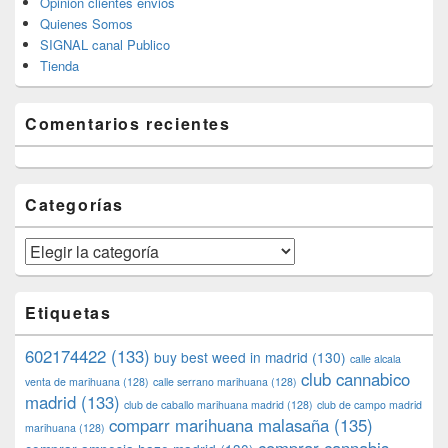
Opinion clientes envios
Quienes Somos
SIGNAL canal Publico
Tienda
Comentarios recientes
Categorías
Categorías
Etiquetas
602174422
(133)
buy best weed in madrid
(130)
calle alcala
club cannabico
venta de marihuana
(128)
calle serrano marihuana
(128)
madrid
(133)
club de caballo marihuana madrid
(128)
club de campo madrid
comparr marihuana malasaña
(135)
marihuana
(128)