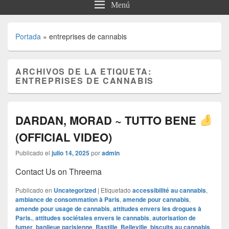
Menú
Portada
»
entreprises de cannabis
ARCHIVOS DE LA ETIQUETA:
ENTREPRISES DE CANNABIS
DARDAN, MORAD ~ TUTTO BENE
(OFFICIAL VIDEO)
Publicado el
julio 14, 2025
por
admin
Contact Us on Threema
Publicado en
Uncategorized
|
Etiquetado
accessibilité au cannabis
,
ambiance de consommation à Paris
,
amende pour cannabis
,
amende pour usage de cannabis
,
attitudes envers les drogues à
Paris.
,
attitudes sociétales envers le cannabis
,
autorisation de
fumer
,
banlieue parisienne
,
Bastille
,
Belleville
,
biscuits au cannabis
,