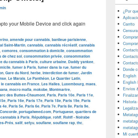
min
¿Por qu
Aplicac
o your Mobile Device and click again
Carrito
Censura
Comprar
erino
,
amende pour cannabis
,
banlieue parisienne
,
Comprar
al Saint-Martin
,
cannabis
,
cannabis récréatif
,
cannabis
Contact
,
comores
,
consommation à domicile
,
consommation
 de chez soi
,
consommation privée
,
consommation
Contact
re du cannabis à Paris
,
culture urbaine
,
Daddy yankee
,
Contact
micile
,
fumer à Paris
,
fumer dans la rue
,
fumer du
Donde c
on
,
Gare du Nord
,
herbe
,
interdiction de fumer
,
Jardin
English
ense
,
Le Marais
,
Le Panthéon
,
Le Quartier Latin
,
English
r le cannabis en France
,
Les Halles
,
Luxembourg
,
maes
,
Envios 
uana
,
mocro mafia
,
mokobe
,
Montmartre
,
arc des Buttes-Chaumont
,
Paris
,
Paris 10e
,
Paris 11e
,
Finaliza
15e
,
Paris 16e
,
Paris 17e
,
Paris 18e
,
Paris 19e
,
Paris
Historia
s 4e
,
Paris 5e
,
Paris 6e
,
Paris 7e
,
Paris 8e
,
Paris 9e
,
Legaliza
a Concorde
,
portugalweed.com
,
Portuguese
,
quartiers de
Metatag
 cannabis à Paris
,
République
,
rohff
,
Rohff - Noirabe
metatag
es-Prés
,
salif
,
sefyu
,
soufiane
,
soufiane rap
,
thc
,
metatag
Mi cuen