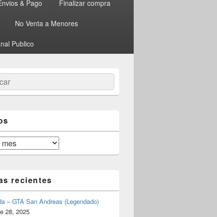
Envios & Pago
Finalizar compra
No Venta a Menores
nal Publico
ar
os
as recientes
da – GTA San Andreas (Legendado)
e 28, 2025