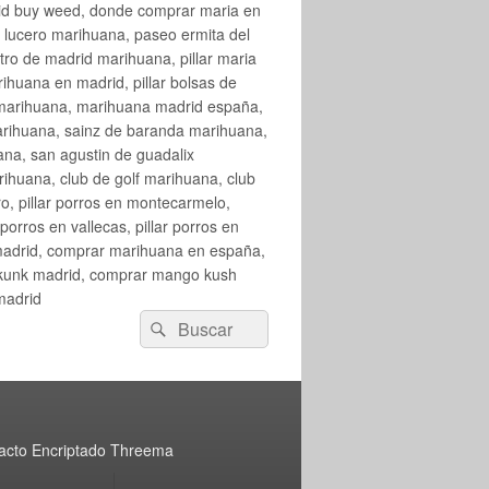
rid buy weed, donde comprar maria en
 lucero marihuana, paseo ermita del
o de madrid marihuana, pillar maria
huana en madrid, pillar bolsas de
 marihuana, marihuana madrid españa,
arihuana, sainz de baranda marihuana,
na, san agustin de guadalix
huana, club de golf marihuana, club
ro, pillar porros en montecarmelo,
orros en vallecas, pillar porros en
en madrid, comprar marihuana en españa,
skunk madrid, comprar mango kush
madrid
Buscar
Buscar
por:
acto Encriptado Threema