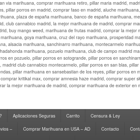
an via marihuana, comprar marihuana retiro, pillar maria madrid, mad
s, pillar porros en madrid, comprar faso en madrid, aluche marihuana,
rihuana, plaza de españa marihuana, banco de españa marihuana, metr
d, club cannabico madrid, la mejor marihuana de madrid, comprar mari
drid, buy mango weed, marihuana de frutas madrid, comprar la mejor
d marihuana, goya marihuana, cruz del rayo marihuana, prosperidad m
na, alsacia marihuana, sanchinarro marihuana, montecarmelo marihua
hadahonda marihuana, pozuelo marihuana, club de campo madrid mari
ros en pozuelo, pillar porros en sotogrande, pillar porros en sanchinar
madrid club cannabico montecarmelo, pillar porros en san blas, pillar p
cobendas, pillar marihuana en sansebastian de los reyes, pillar porros 
comprar kritikal max, comprar amnesia haze madrid, comprar super 
ar la mejor marihuana de madrid, comprar marihuana de exterior en 
?
Aplicaciones Seguras
Carrito
Censura & Ley
vios –
Comprar Marihuana en USA – AD
Contacto
Cont