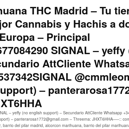
uana THC Madrid – Tu tie
jor Cannabis y Hachis a do
Europa – Principal
7084290 SIGNAL – yeffy 
cundario AttCliente Whats
4537342SIGNAL @cmmleom
support) – panterarosa17
JHXT6HHA
AL – yeffy (no english support) – Secundario AttCliente Whatsapp 
pport) – panterarosa1772@gmail.com – Threema: JHXT6HHA—–:: compr
, barrio del pilar madrid, alcorcon marihuana, barrio del pilar marihua