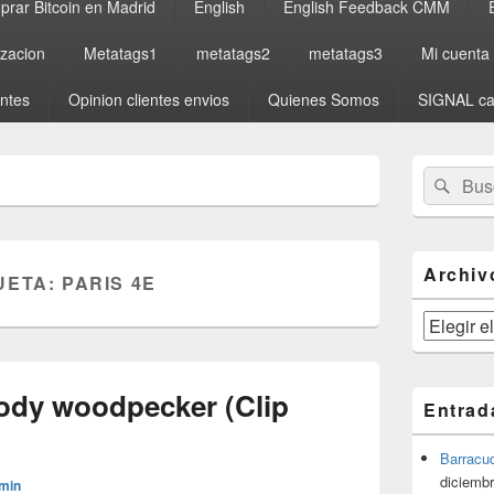
rar Bitcoin en Madrid
English
English Feedback CMM
izacion
Metatags1
metatags2
metatags3
Mi cuenta
entes
Opinion clientes envios
Quienes Somos
SIGNAL ca
El
Buscar
Busc
área
por:
de
widget
barra
lateral
Archiv
UETA:
PARIS 4E
primaria
Archivos
ody woodpecker (Clip
Entrad
Barracu
diciembr
min