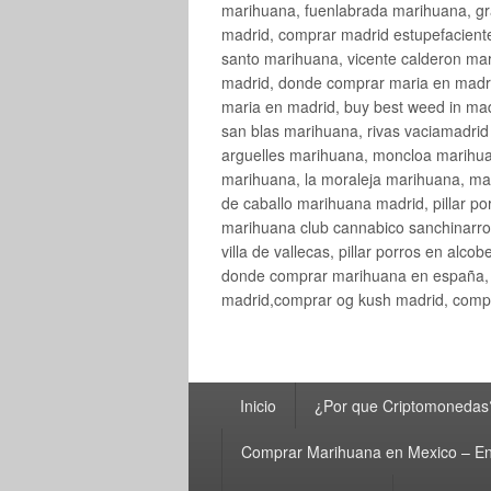
marihuana, fuenlabrada marihuana, gr
madrid, comprar madrid estupefaciente
santo marihuana, vicente calderon ma
madrid, donde comprar maria en madri
maria en madrid, buy best weed in ma
san blas marihuana, rivas vaciamadri
arguelles marihuana, moncloa marihua
marihuana, la moraleja marihuana, ma
de caballo marihuana madrid, pillar por
marihuana club cannabico sanchinarro, 
villa de vallecas, pillar porros en al
donde comprar marihuana en españa, 
madrid,comprar og kush madrid, compr
Menú
Inicio
¿Por que Criptomonedas
principal
Comprar Marihuana en Mexico – En