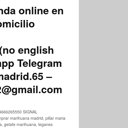
nda online en
micilio
(no english
app Telegram
adrid.65 –
72@gmail.com
+34666265550 SIGNAL
ar marihuana madrid, pillar maria
na, getafe marihuana, leganes