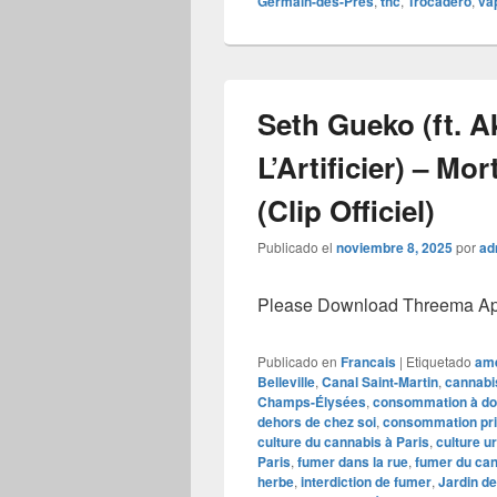
Germain-des-Prés
,
thc
,
Trocadéro
,
va
Seth Gueko (ft. 
L’Artificier) – Mo
(Clip Officiel)
Publicado el
noviembre 8, 2025
por
ad
Please Download Threema Appt
Publicado en
Francais
|
Etiquetado
ame
Belleville
,
Canal Saint-Martin
,
cannabi
Champs-Élysées
,
consommation à do
dehors de chez soi
,
consommation pr
culture du cannabis à Paris
,
culture u
Paris
,
fumer dans la rue
,
fumer du ca
herbe
,
interdiction de fumer
,
Jardin de