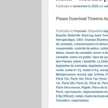
Publicado el
noviembre 8, 2025
por
ad
Please Download Threema Appt
Publicado en
Francais
|
Etiquetado
alg
Bastille
,
Belleville
,
Bizarrap
,
boef
,
Can
thérapeutique
,
CBD
,
Champs-Élysées
de cannabis
,
consommation en dehors
responsable
,
contrôle de police
,
cultu
diams
,
fumée de cannabis
,
fumer à do
cannabis
,
fumer en public
,
Gare de Ly
des Plantes
,
joints
,
l skadrille
,
La Déf
législation du cannabis
,
législation su
mafia
,
mafia k1 fry
,
mafia k1fry
,
marij
Montparnasse
,
morad
,
ogb
,
orishas
,
P
Paris 12e
,
Paris 13e
,
Paris 14e
,
Paris 
1er
,
Paris 20e
,
Paris 2e
,
Paris 3e
,
Pari
Paris intra-muros
,
Pigalle
,
Place de l
Paris
,
rap francais
,
réglementation du
[Clip Officiel]
,
roldan
,
Saint-Germain-d
Trocadéro
,
vaporisateur