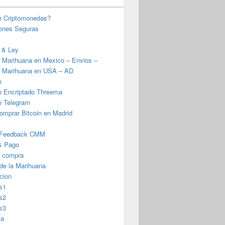
e Criptomonedas?
iones Seguras
 & Ley
 Marihuana en Mexico – Envios –
 Marihuana en USA – AD
o
o Encriptado Threema
o Telegram
omprar Bitcoin en Madrid
 Feedback CMM
& Pago
r compra
 de la Marihuana
cion
s1
s2
s3
ta