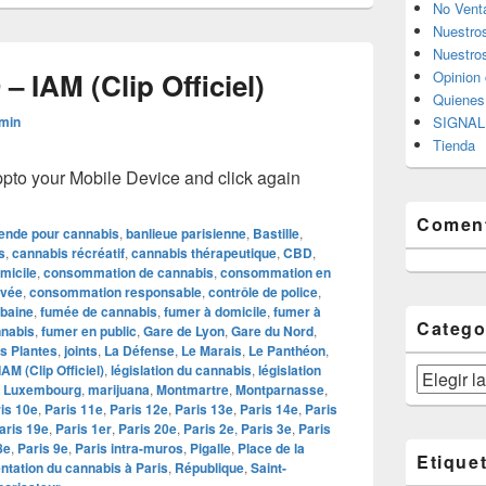
No Vent
Nuestro
Nuestros
 IAM (Clip Officiel)
Opinion 
Quiene
min
SIGNAL 
Tienda
o your Mobile Device and click again
Coment
nde pour cannabis
,
banlieue parisienne
,
Bastille
,
s
,
cannabis récréatif
,
cannabis thérapeutique
,
CBD
,
micile
,
consommation de cannabis
,
consommation en
ivée
,
consommation responsable
,
contrôle de police
,
rbaine
,
fumée de cannabis
,
fumer à domicile
,
fumer à
Catego
nnabis
,
fumer en public
,
Gare de Lyon
,
Gare du Nord
,
s Plantes
,
joints
,
La Défense
,
Le Marais
,
Le Panthéon
,
M (Clip Officiel)
,
législation du cannabis
,
législation
Categorías
,
Luxembourg
,
marijuana
,
Montmartre
,
Montparnasse
,
is 10e
,
Paris 11e
,
Paris 12e
,
Paris 13e
,
Paris 14e
,
Paris
aris 19e
,
Paris 1er
,
Paris 20e
,
Paris 2e
,
Paris 3e
,
Paris
8e
,
Paris 9e
,
Paris intra-muros
,
Pigalle
,
Place de la
Etique
ntation du cannabis à Paris
,
République
,
Saint-