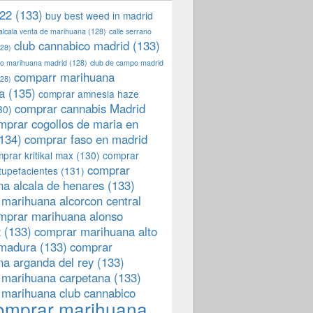
22
(133)
buy best weed in madrid
 alcala venta de marihuana
(128)
calle serrano
club cannabico madrid
(133)
28)
llo marihuana madrid
(128)
club de campo madrid
comparr marihuana
28)
a
(135)
comprar amnesia haze
comprar cannabis Madrid
30)
mprar cogollos de maria en
134)
comprar faso en madrid
prar kritikal max
(130)
comprar
comprar
tupefacientes
(131)
a alcala de henares
(133)
marihuana alcorcon central
mprar marihuana alonso
z
(133)
comprar marihuana alto
emadura
(133)
comprar
a arganda del rey
(133)
 marihuana carpetana
(133)
 marihuana club cannabico
omprar marihuana