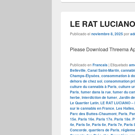
LE RAT LUCIANO –
Publicado el
noviembre 8, 2025
por
ad
Please Download Threema Appt
Publicado en
Francais
|
Etiquetado
ame
Belleville
,
Canal Saint-Martin
,
cannabi
Champs-Élysées
,
consommation à do
dehors de chez soi
,
consommation pr
culture du cannabis à Paris
,
culture u
Paris
,
fumer dans la rue
,
fumer du ca
herbe
,
interdiction de fumer
,
Jardin de
Le Quartier Latin
,
LE RAT LUCIANO – IA
sur le cannabis en France
,
Les Halles
Parc des Buttes-Chaumont
,
Paris
,
Par
15e
,
Paris 16e
,
Paris 17e
,
Paris 18e
,
P
4e
,
Paris 5e
,
Paris 6e
,
Paris 7e
,
Paris 
Concorde
,
quartiers de Paris
,
régleme