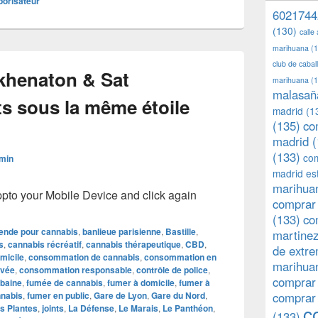
porisateur
6021744
(130)
calle
marihuana
(1
club de caba
Akhenaton & Sat
marihuana
(1
malasañ
rts sous la même étoile
madrid
(1
(135)
co
madrid
(
(133)
com
min
madrid es
marihuan
o your Mobile Device and click again
comprar 
(133)
co
nde pour cannabis
,
banlieue parisienne
,
Bastille
,
martine
s
,
cannabis récréatif
,
cannabis thérapeutique
,
CBD
,
de extr
micile
,
consommation de cannabis
,
consommation en
marihuan
ivée
,
consommation responsable
,
contrôle de police
,
comprar
rbaine
,
fumée de cannabis
,
fumer à domicile
,
fumer à
nnabis
,
fumer en public
,
Gare de Lyon
,
Gare du Nord
,
comprar
c
s Plantes
,
joints
,
La Défense
,
Le Marais
,
Le Panthéon
,
(133)