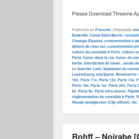
Please Download Threema Appt
Publicado en
Francais
|
Etiquetado
ame
Belleville
,
Canal Saint-Martin
,
cannabi
Champs-Élysées
,
consommation à do
dehors de chez soi
,
consommation pr
culture du cannabis à Paris
,
culture u
Paris
,
fumer dans la rue
,
fumer du ca
herbe
,
interdiction de fumer
,
Jardin de
Le Quartier Latin
,
législation du canna
Luxembourg
,
marijuana
,
Montmartre
,
10e
,
Paris 11e
,
Paris 12e
,
Paris 13e
,
P
Paris 19e
,
Paris 1er
,
Paris 20e
,
Paris 
8e
,
Paris 9e
,
Paris intra-muros
,
Pigall
réglementation du cannabis à Paris
,
R
Woody woodpecker (Clip officiel)
,
thc
,
Rohff – Noirabe [C