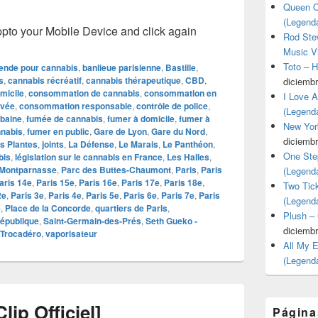
Queen O
(Legend
o your Mobile Device and click again
Rod Stew
Music V
Toto – 
nde pour cannabis
,
banlieue parisienne
,
Bastille
,
s
,
cannabis récréatif
,
cannabis thérapeutique
,
CBD
,
diciembr
micile
,
consommation de cannabis
,
consommation en
I Love 
ivée
,
consommation responsable
,
contrôle de police
,
(Legend
rbaine
,
fumée de cannabis
,
fumer à domicile
,
fumer à
New Yor
nnabis
,
fumer en public
,
Gare de Lyon
,
Gare du Nord
,
diciembr
s Plantes
,
joints
,
La Défense
,
Le Marais
,
Le Panthéon
,
One Ste
bis
,
législation sur le cannabis en France
,
Les Halles
,
Montparnasse
,
Parc des Buttes-Chaumont
,
Paris
,
Paris
(Legend
aris 14e
,
Paris 15e
,
Paris 16e
,
Paris 17e
,
Paris 18e
,
Two Tic
2e
,
Paris 3e
,
Paris 4e
,
Paris 5e
,
Paris 6e
,
Paris 7e
,
Paris
(Legend
e
,
Place de la Concorde
,
quartiers de Paris
,
Plush –
épublique
,
Saint-Germain-des-Prés
,
Seth Gueko -
diciembr
Trocadéro
,
vaporisateur
All My 
(Legend
lip Officiel]
Página