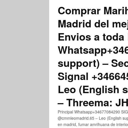
Comprar Marih
Madrid del me
Envios a toda 
Whatsapp+3467
support) – Se
Signal +3466
Leo (English 
– Threema: 
Principal Whatsapp+34677084290 SIGN
@cmmleomadrid.65 – Leo (English su
en madrid, fumar amrihuana de interior