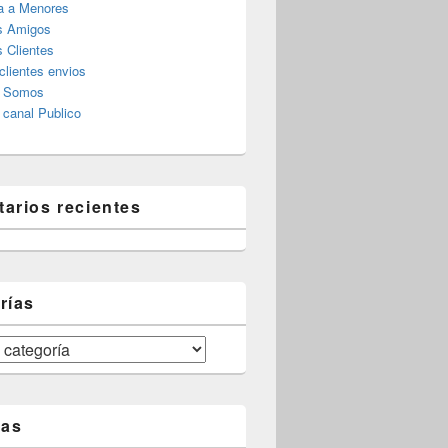
a a Menores
s Amigos
 Clientes
clientes envios
s Somos
canal Publico
arios recientes
rías
tas