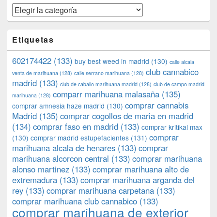
Categorías
Etiquetas
602174422
(133)
buy best weed in madrid
(130)
calle alcala
club cannabico
venta de marihuana
(128)
calle serrano marihuana
(128)
madrid
(133)
club de caballo marihuana madrid
(128)
club de campo madrid
comparr marihuana malasaña
(135)
marihuana
(128)
comprar cannabis
comprar amnesia haze madrid
(130)
Madrid
(135)
comprar cogollos de maria en madrid
(134)
comprar faso en madrid
(133)
comprar kritikal max
comprar
(130)
comprar madrid estupefacientes
(131)
marihuana alcala de henares
(133)
comprar
marihuana alcorcon central
(133)
comprar marihuana
alonso martinez
(133)
comprar marihuana alto de
extremadura
(133)
comprar marihuana arganda del
rey
(133)
comprar marihuana carpetana
(133)
comprar marihuana club cannabico
(133)
comprar marihuana de exterior