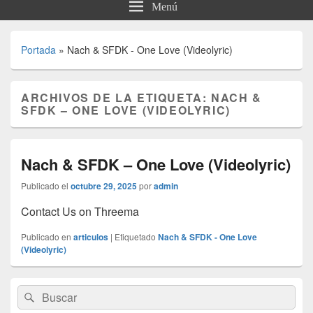
Menú
Portada
»
Nach & SFDK - One Love (Videolyric)
ARCHIVOS DE LA ETIQUETA:
NACH &
SFDK – ONE LOVE (VIDEOLYRIC)
Nach & SFDK – One Love (Videolyric)
Publicado el
octubre 29, 2025
por
admin
Contact Us on Threema
Publicado en
articulos
|
Etiquetado
Nach & SFDK - One Love
(Videolyric)
El
Buscar
Buscar
área
por:
de