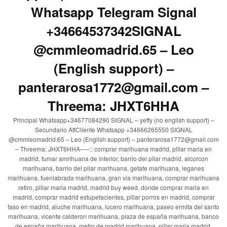
Whatsapp Telegram Signal
+34664537342SIGNAL
@cmmleomadrid.65 – Leo
(English support) –
panterarosa1772@gmail.com –
Threema: JHXT6HHA
Principal Whatsapp+34677084290 SIGNAL – yeffy (no english support) –
Secundario AttCliente Whatsapp +34666265550 SIGNAL
@cmmleomadrid.65 – Leo (English support) – panterarosa1772@gmail.com
– Threema: JHXT6HHA—–:: comprar marihuana madrid, pillar maria en
madrid, fumar amrihuana de interior, barrio del pilar madrid, alcorcon
marihuana, barrio del pilar marihuana, getafe marihuana, leganes
marihuana, fuenlabrada marihuana, gran via marihuana, comprar marihuana
retiro, pillar maria madrid, madrid buy weed, donde comprar maria en
madrid, comprar madrid estupefacientes, pillar porros en madrid, comprar
faso en madrid, aluche marihuana, lucero marihuana, paseo ermita del santo
marihuana, vicente calderon marihuana, plaza de españa marihuana, banco
de españa marihuana, metro de madrid marihuana, pillar maria madrid,