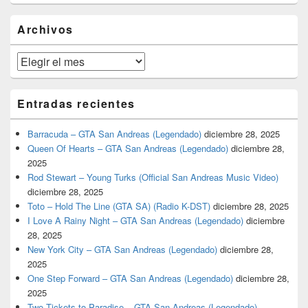
widget
barra
Archivos
lateral
primaria
Archivos
Entradas recientes
Barracuda – GTA San Andreas (Legendado)
diciembre 28, 2025
Queen Of Hearts – GTA San Andreas (Legendado)
diciembre 28,
2025
Rod Stewart – Young Turks (Official San Andreas Music Video)
diciembre 28, 2025
Toto – Hold The Line (GTA SA) (Radio K-DST)
diciembre 28, 2025
I Love A Rainy Night – GTA San Andreas (Legendado)
diciembre
28, 2025
New York City – GTA San Andreas (Legendado)
diciembre 28,
2025
One Step Forward – GTA San Andreas (Legendado)
diciembre 28,
2025
Two Tickets to Paradise – GTA San Andreas (Legendado)