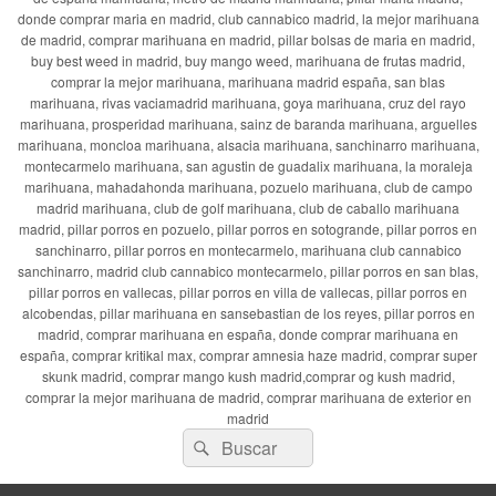
donde comprar maria en madrid, club cannabico madrid, la mejor marihuana
de madrid, comprar marihuana en madrid, pillar bolsas de maria en madrid,
buy best weed in madrid, buy mango weed, marihuana de frutas madrid,
comprar la mejor marihuana, marihuana madrid españa, san blas
marihuana, rivas vaciamadrid marihuana, goya marihuana, cruz del rayo
marihuana, prosperidad marihuana, sainz de baranda marihuana, arguelles
marihuana, moncloa marihuana, alsacia marihuana, sanchinarro marihuana,
montecarmelo marihuana, san agustin de guadalix marihuana, la moraleja
marihuana, mahadahonda marihuana, pozuelo marihuana, club de campo
madrid marihuana, club de golf marihuana, club de caballo marihuana
madrid, pillar porros en pozuelo, pillar porros en sotogrande, pillar porros en
sanchinarro, pillar porros en montecarmelo, marihuana club cannabico
sanchinarro, madrid club cannabico montecarmelo, pillar porros en san blas,
pillar porros en vallecas, pillar porros en villa de vallecas, pillar porros en
alcobendas, pillar marihuana en sansebastian de los reyes, pillar porros en
madrid, comprar marihuana en españa, donde comprar marihuana en
españa, comprar kritikal max, comprar amnesia haze madrid, comprar super
skunk madrid, comprar mango kush madrid,comprar og kush madrid,
comprar la mejor marihuana de madrid, comprar marihuana de exterior en
madrid
Buscar
Buscar
por: