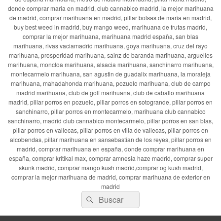
donde comprar maria en madrid, club cannabico madrid, la mejor marihuana
de madrid, comprar marihuana en madrid, pillar bolsas de maria en madrid,
buy best weed in madrid, buy mango weed, marihuana de frutas madrid,
comprar la mejor marihuana, marihuana madrid españa, san blas
marihuana, rivas vaciamadrid marihuana, goya marihuana, cruz del rayo
marihuana, prosperidad marihuana, sainz de baranda marihuana, arguelles
marihuana, moncloa marihuana, alsacia marihuana, sanchinarro marihuana,
montecarmelo marihuana, san agustin de guadalix marihuana, la moraleja
marihuana, mahadahonda marihuana, pozuelo marihuana, club de campo
madrid marihuana, club de golf marihuana, club de caballo marihuana
madrid, pillar porros en pozuelo, pillar porros en sotogrande, pillar porros en
sanchinarro, pillar porros en montecarmelo, marihuana club cannabico
sanchinarro, madrid club cannabico montecarmelo, pillar porros en san blas,
pillar porros en vallecas, pillar porros en villa de vallecas, pillar porros en
alcobendas, pillar marihuana en sansebastian de los reyes, pillar porros en
madrid, comprar marihuana en españa, donde comprar marihuana en
españa, comprar kritikal max, comprar amnesia haze madrid, comprar super
skunk madrid, comprar mango kush madrid,comprar og kush madrid,
comprar la mejor marihuana de madrid, comprar marihuana de exterior en
madrid
Buscar
Buscar
por: