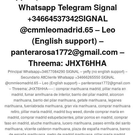
Whatsapp Telegram Signal
+34664537342SIGNAL
@cmmleomadrid.65 – Leo
(English support) –
panterarosa1772@gmail.com –
Threema: JHXT6HHA
Principal Whatsapp+34677084290 SIGNAL – yeffy (no english support) –
Secundario AttCliente Whatsapp +34666265550 SIGNAL
@cmmleomadrid.65 – Leo (English support) – panterarosa1772@gmail.com
– Threema: JHXT6HHA—–:: comprar marihuana madrid, pillar maria en
madrid, fumar amrihuana de interior, barrio del pilar madrid, alcorcon
marihuana, barrio del pilar marihuana, getafe marihuana, leganes
marihuana, fuenlabrada marihuana, gran via marihuana, comprar marihuana
retiro, pillar maria madrid, madrid buy weed, donde comprar maria en
madrid, comprar madrid estupefacientes, pillar porros en madrid, comprar
faso en madrid, aluche marihuana, lucero marihuana, paseo ermita del santo
marihuana, vicente calderon marihuana, plaza de españa marihuana, banco
de españa marihuana, metro de madrid marihuana, pillar maria madrid,