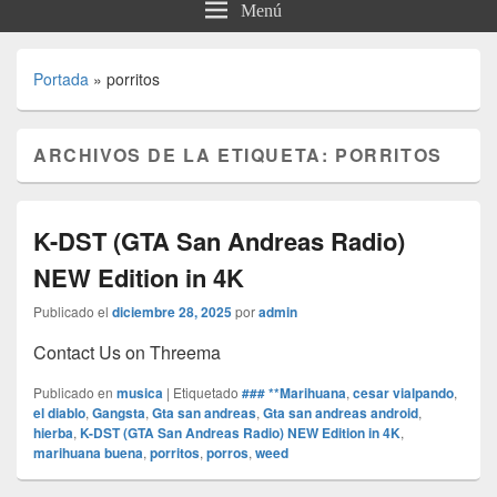
Menú
Portada
»
porritos
ARCHIVOS DE LA ETIQUETA:
PORRITOS
K-DST (GTA San Andreas Radio)
NEW Edition in 4K
Publicado el
diciembre 28, 2025
por
admin
Contact Us on Threema
Publicado en
musica
|
Etiquetado
### **Marihuana
,
cesar vialpando
,
el diablo
,
Gangsta
,
Gta san andreas
,
Gta san andreas android
,
hierba
,
K-DST (GTA San Andreas Radio) NEW Edition in 4K
,
marihuana buena
,
porritos
,
porros
,
weed