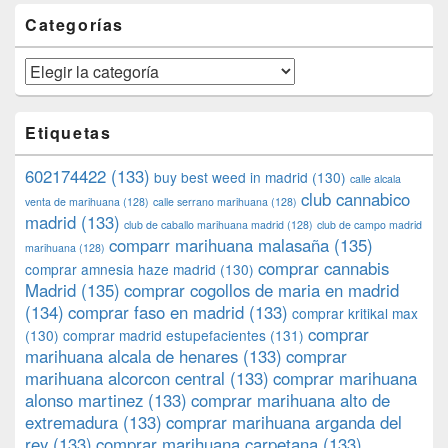
Categorías
Categorías
Etiquetas
602174422
(133)
buy best weed in madrid
(130)
calle alcala
club cannabico
venta de marihuana
(128)
calle serrano marihuana
(128)
madrid
(133)
club de caballo marihuana madrid
(128)
club de campo madrid
comparr marihuana malasaña
(135)
marihuana
(128)
comprar cannabis
comprar amnesia haze madrid
(130)
Madrid
(135)
comprar cogollos de maria en madrid
(134)
comprar faso en madrid
(133)
comprar kritikal max
comprar
(130)
comprar madrid estupefacientes
(131)
marihuana alcala de henares
(133)
comprar
marihuana alcorcon central
(133)
comprar marihuana
alonso martinez
(133)
comprar marihuana alto de
extremadura
(133)
comprar marihuana arganda del
rey
(133)
comprar marihuana carpetana
(133)