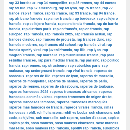
rap 33 bordeaux
,
rap 34 montpellier
,
rap 35 rennes
,
rap 44 nantes
,
rap 59 lille
,
rap 67 strasbourg
,
rap 69 lyon
,
rap 75 france
,
rap 77
france
,
rap 91 france
,
rap 92 france
,
rap 93 france
,
rap 94 france
,
rap africano francés
,
rap amor francia
,
rap bordeaux
,
rap callejero
francés
,
rap callejero francia
,
rap conciencia francia
,
rap de barrio
francia
,
rap distritos parís
,
rap en francés
,
rap en francia
,
rap
europeo
,
rap francés
,
rap francés 2025
,
rap francés actual
,
rap
francés clásico
,
rap francés de protesta
,
rap francés duro
,
rap
francés moderno
,
rap francés old school
,
rap francés viral
,
rap
francia spotify viral
,
rap juvenil francia
,
rap lille
,
rap lyon
,
rap
magrebí francia
,
rap marsella
,
rap multicultural francia
,
rap para
estudiar francés
,
rap para meditar francia
,
rap parisino
,
rap político
francia
,
rap rennes
,
rap strasbourg
,
rap suburbios parís
,
rap
toulouse
,
rap underground francia
,
rap viral francia
,
raperos de
bordeaux
,
raperos de lille
,
raperos de lyon
,
raperos de marsella
,
raperos de montpellier
,
raperos de nantes
,
raperos de parís
,
raperos de rennes
,
raperos de strasbourg
,
raperos de toulouse
,
raperos franceses 2025
,
raperos franceses africanos
,
raperos
franceses con más visitas
,
raperos franceses de origen árabe
,
raperos franceses famosos
,
raperos franceses marroquíes
,
raperos más famosos de francia
,
raperos virales francia
,
rimas
francesas
,
rohff
,
rohff chansons
,
rohff vs booba
,
sch chansons
,
sch
code
,
sch jvlivs
,
sch marseille
,
sch rapero
,
sexion d'assaut
,
sopico
,
sopico paris
,
soso maness
,
soso maness chansons
,
soso maness
marseille
,
soso maness rap français
,
spotify rap francia
,
suburbios