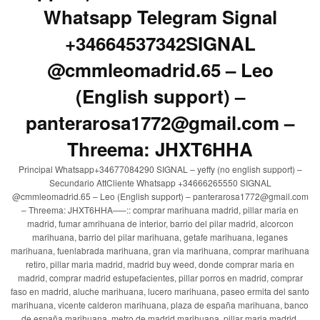
Whatsapp Telegram Signal
+34664537342SIGNAL
@cmmleomadrid.65 – Leo
(English support) –
panterarosa1772@gmail.com –
Threema: JHXT6HHA
Principal Whatsapp+34677084290 SIGNAL – yeffy (no english support) –
Secundario AttCliente Whatsapp +34666265550 SIGNAL
@cmmleomadrid.65 – Leo (English support) – panterarosa1772@gmail.com
– Threema: JHXT6HHA—–:: comprar marihuana madrid, pillar maria en
madrid, fumar amrihuana de interior, barrio del pilar madrid, alcorcon
marihuana, barrio del pilar marihuana, getafe marihuana, leganes
marihuana, fuenlabrada marihuana, gran via marihuana, comprar marihuana
retiro, pillar maria madrid, madrid buy weed, donde comprar maria en
madrid, comprar madrid estupefacientes, pillar porros en madrid, comprar
faso en madrid, aluche marihuana, lucero marihuana, paseo ermita del santo
marihuana, vicente calderon marihuana, plaza de españa marihuana, banco
de españa marihuana, metro de madrid marihuana, pillar maria madrid,