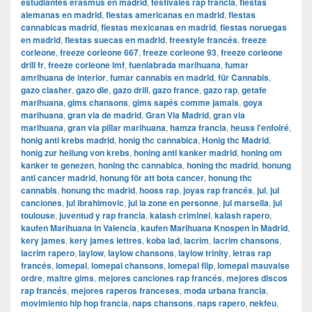
estudiantes erasmus en madrid
,
festivales rap francia
,
fiestas
alemanas en madrid
,
fiestas americanas en madrid
,
fiestas
cannabicas madrid
,
fiestas mexicanas en madrid
,
fiestas noruegas
en madrid
,
fiestas suecas en madrid
,
freestyle francés
,
freeze
corleone
,
freeze corleone 667
,
freeze corleone 93
,
freeze corleone
drill fr
,
freeze corleone lmf
,
fuenlabrada marihuana
,
fumar
amrihuana de interior
,
fumar cannabis en madrid
,
für Cannabis
,
gazo clasher
,
gazo die
,
gazo drill
,
gazo france
,
gazo rap
,
getafe
marihuana
,
gims chansons
,
gims sapés comme jamais
,
goya
marihuana
,
gran via de madrid
,
​​Gran Via Madrid
,
gran via
marihuana
,
gran via pillar marihuana
,
hamza francia
,
heuss l'enfoiré
,
honig anti krebs madrid
,
honig thc cannabica
,
Honig thc Madrid
,
honig zur heilung von krebs
,
honing anti kanker madrid
,
honing om
kanker te genezen
,
honing thc cannabica
,
honing thc madrid
,
honung
anti cancer madrid
,
honung för att bota cancer
,
honung thc
cannabis
,
honung thc madrid
,
hooss rap
,
joyas rap francés
,
jul
,
jul
canciones
,
jul ibrahimovic
,
jul la zone en personne
,
jul marsella
,
jul
toulouse
,
juventud y rap francia
,
kalash criminel
,
kalash rapero
,
kaufen Marihuana in Valencia
,
kaufen Marihuana Knospen in Madrid
,
kery james
,
kery james lettres
,
koba lad
,
lacrim
,
lacrim chansons
,
lacrim rapero
,
laylow
,
laylow chansons
,
laylow trinity
,
letras rap
francés
,
lomepal
,
lomepal chansons
,
lomepal flip
,
lomepal mauvaise
ordre
,
maitre gims
,
mejores canciones rap francés
,
mejores discos
rap francés
,
mejores raperos franceses
,
moda urbana francia
,
movimiento hip hop francia
,
naps chansons
,
naps rapero
,
nekfeu
,