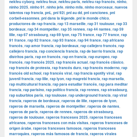
nekfeu cyborg
,
nekfeu feux
,
nekfeu paris
,
nekfeu rap francés
,
ninho
,
ninho 2025
,
ninho 91
,
ninho jefe
,
ninho mils
,
ninho morceaux
,
nuevos
talentos rap francia
,
pnL
,
pnl 92i
,
pnl au dd
,
pnl canciones
,
pnl
corbeil-essonnes
,
pnl dans la légende
,
pnl le monde chico
,
productores de rap francia
,
rap 13 marseille
,
rap 31 toulouse
,
rap 33
bordeaux
,
rap 34 montpellier
,
rap 35 rennes
,
rap 44 nantes
,
rap 59
lille
,
rap 67 strasbourg
,
rap 69 lyon
,
rap 75 france
,
rap 77 france
,
rap
91 france
,
rap 92 france
,
rap 93 france
,
rap 94 france
,
rap africano
francés
,
rap amor francia
,
rap bordeaux
,
rap callejero francés
,
rap
callejero francia
,
rap conciencia francia
,
rap de barrio francia
,
rap
distritos parís
,
rap en francés
,
rap en francia
,
rap europeo
,
rap
francés
,
rap francés 2025
,
rap francés actual
,
rap francés clásico
,
rap francés de protesta
,
rap francés duro
,
rap francés moderno
,
rap
francés old school
,
rap francés viral
,
rap francia spotify viral
,
rap
juvenil francia
,
rap lille
,
rap lyon
,
rap magrebí francia
,
rap marsella
,
rap multicultural francia
,
rap para estudiar francés
,
rap para meditar
francia
,
rap parisino
,
rap político francia
,
rap rennes
,
rap strasbourg
,
rap suburbios parís
,
rap toulouse
,
rap underground francia
,
rap viral
francia
,
raperos de bordeaux
,
raperos de lille
,
raperos de lyon
,
raperos de marsella
,
raperos de montpellier
,
raperos de nantes
,
raperos de parís
,
raperos de rennes
,
raperos de strasbourg
,
raperos de toulouse
,
raperos franceses 2025
,
raperos franceses
africanos
,
raperos franceses con más visitas
,
raperos franceses de
origen árabe
,
raperos franceses famosos
,
raperos franceses
marroquíes
,
raperos más famosos de francia
,
raperos virales