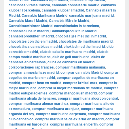
canciones virales francia
,
cannabis connaiserie madrid
,
cannabis
klubbar i barcelona
,
cannabis klubbar i madrid
,
Cannabis maart in
Madrid
,
Cannabis Marihuana Madrid
,
cannabis marijuana madrid
,
Cannabis Mars i Madrid
,
Cannabis März in Madrid
,
Cannabisactivisten Madrid
,
cannabisclubs in barcelona
,
cannabisclubs in madrid
,
Cannabisprodukte in Madrid
,
cannabisprodukter i madrid
,
chocolaatjes met thc in madrid
,
chocolates con thc en madrid
,
chocolates de marihuana madrid
,
chocolatinas cannabicas madrid
,
choklad med thc i madrid
,
club
cannabico madrid
,
club de caballo marihuana madrid
,
club de
campo madrid marihuana
,
club de golf marihuana
,
clubs de
cannabis en barcelona
,
clubs de cannabis en madrid
,
colaboraciones rap francés
,
comparr marihuana malasaña
,
comprar amnesia haze madrid
,
comprar cannabis Madrid
,
comprar
cogollos de maria en madrid
,
comprar cogollos de marihuana en
madrid
,
comprar faso en madrid
,
comprar kritikal max
,
comprar la
mejor marihuana
,
comprar la mejor marihuana de madrid
,
comprar
madrid estupefacientes
,
comprar mango kush madrid
,
comprar
marihuana alcala de henares
,
comprar marihuana alcorcon central
,
comprar marihuana alonso martinez
,
comprar marihuana alto de
extremadura
,
comprar marihuana aranjuez
,
comprar marihuana
arganda del rey
,
comprar marihuana carpetana
,
comprar marihuana
club cannabico
,
comprar marihuana de exterior en madrid
,
comprar
marihuana en barcelona
,
comprar marihuana en berlin
,
comprar