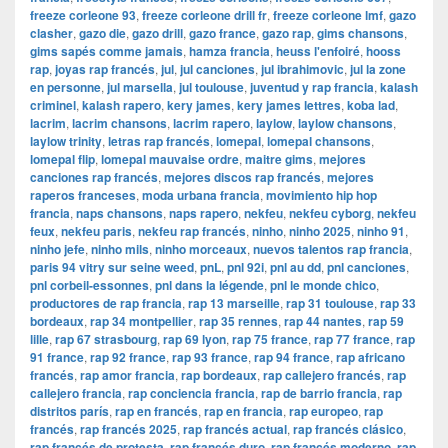
freeze corleone 93
,
freeze corleone drill fr
,
freeze corleone lmf
,
gazo
clasher
,
gazo die
,
gazo drill
,
gazo france
,
gazo rap
,
gims chansons
,
gims sapés comme jamais
,
hamza francia
,
heuss l'enfoiré
,
hooss
rap
,
joyas rap francés
,
jul
,
jul canciones
,
jul ibrahimovic
,
jul la zone
en personne
,
jul marsella
,
jul toulouse
,
juventud y rap francia
,
kalash
criminel
,
kalash rapero
,
kery james
,
kery james lettres
,
koba lad
,
lacrim
,
lacrim chansons
,
lacrim rapero
,
laylow
,
laylow chansons
,
laylow trinity
,
letras rap francés
,
lomepal
,
lomepal chansons
,
lomepal flip
,
lomepal mauvaise ordre
,
maitre gims
,
mejores
canciones rap francés
,
mejores discos rap francés
,
mejores
raperos franceses
,
moda urbana francia
,
movimiento hip hop
francia
,
naps chansons
,
naps rapero
,
nekfeu
,
nekfeu cyborg
,
nekfeu
feux
,
nekfeu paris
,
nekfeu rap francés
,
ninho
,
ninho 2025
,
ninho 91
,
ninho jefe
,
ninho mils
,
ninho morceaux
,
nuevos talentos rap francia
,
paris 94 vitry sur seine weed
,
pnL
,
pnl 92i
,
pnl au dd
,
pnl canciones
,
pnl corbeil-essonnes
,
pnl dans la légende
,
pnl le monde chico
,
productores de rap francia
,
rap 13 marseille
,
rap 31 toulouse
,
rap 33
bordeaux
,
rap 34 montpellier
,
rap 35 rennes
,
rap 44 nantes
,
rap 59
lille
,
rap 67 strasbourg
,
rap 69 lyon
,
rap 75 france
,
rap 77 france
,
rap
91 france
,
rap 92 france
,
rap 93 france
,
rap 94 france
,
rap africano
francés
,
rap amor francia
,
rap bordeaux
,
rap callejero francés
,
rap
callejero francia
,
rap conciencia francia
,
rap de barrio francia
,
rap
distritos parís
,
rap en francés
,
rap en francia
,
rap europeo
,
rap
francés
,
rap francés 2025
,
rap francés actual
,
rap francés clásico
,
rap francés de protesta
,
rap francés duro
,
rap francés moderno
,
rap