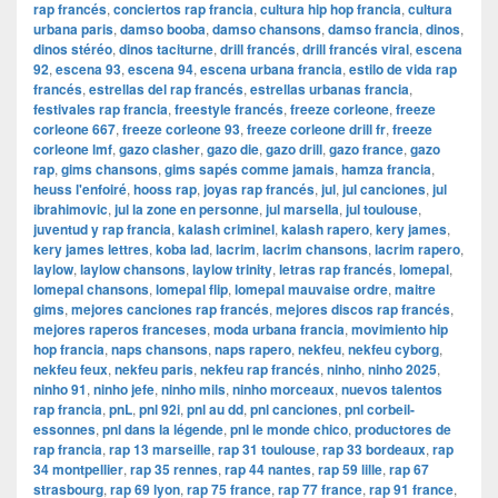
rap francés
,
conciertos rap francia
,
cultura hip hop francia
,
cultura
urbana paris
,
damso booba
,
damso chansons
,
damso francia
,
dinos
,
dinos stéréo
,
dinos taciturne
,
drill francés
,
drill francés viral
,
escena
92
,
escena 93
,
escena 94
,
escena urbana francia
,
estilo de vida rap
francés
,
estrellas del rap francés
,
estrellas urbanas francia
,
festivales rap francia
,
freestyle francés
,
freeze corleone
,
freeze
corleone 667
,
freeze corleone 93
,
freeze corleone drill fr
,
freeze
corleone lmf
,
gazo clasher
,
gazo die
,
gazo drill
,
gazo france
,
gazo
rap
,
gims chansons
,
gims sapés comme jamais
,
hamza francia
,
heuss l'enfoiré
,
hooss rap
,
joyas rap francés
,
jul
,
jul canciones
,
jul
ibrahimovic
,
jul la zone en personne
,
jul marsella
,
jul toulouse
,
juventud y rap francia
,
kalash criminel
,
kalash rapero
,
kery james
,
kery james lettres
,
koba lad
,
lacrim
,
lacrim chansons
,
lacrim rapero
,
laylow
,
laylow chansons
,
laylow trinity
,
letras rap francés
,
lomepal
,
lomepal chansons
,
lomepal flip
,
lomepal mauvaise ordre
,
maitre
gims
,
mejores canciones rap francés
,
mejores discos rap francés
,
mejores raperos franceses
,
moda urbana francia
,
movimiento hip
hop francia
,
naps chansons
,
naps rapero
,
nekfeu
,
nekfeu cyborg
,
nekfeu feux
,
nekfeu paris
,
nekfeu rap francés
,
ninho
,
ninho 2025
,
ninho 91
,
ninho jefe
,
ninho mils
,
ninho morceaux
,
nuevos talentos
rap francia
,
pnL
,
pnl 92i
,
pnl au dd
,
pnl canciones
,
pnl corbeil-
essonnes
,
pnl dans la légende
,
pnl le monde chico
,
productores de
rap francia
,
rap 13 marseille
,
rap 31 toulouse
,
rap 33 bordeaux
,
rap
34 montpellier
,
rap 35 rennes
,
rap 44 nantes
,
rap 59 lille
,
rap 67
strasbourg
,
rap 69 lyon
,
rap 75 france
,
rap 77 france
,
rap 91 france
,