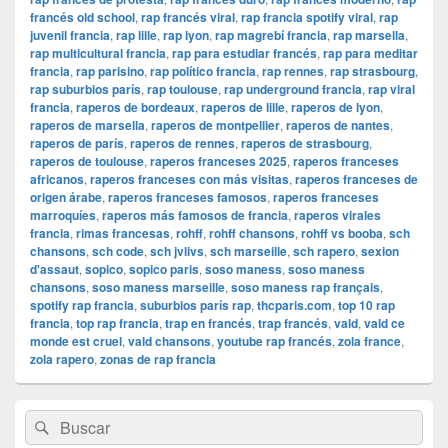
francés old school
,
rap francés viral
,
rap francia spotify viral
,
rap
juvenil francia
,
rap lille
,
rap lyon
,
rap magrebí francia
,
rap marsella
,
rap multicultural francia
,
rap para estudiar francés
,
rap para meditar
francia
,
rap parisino
,
rap político francia
,
rap rennes
,
rap strasbourg
,
rap suburbios parís
,
rap toulouse
,
rap underground francia
,
rap viral
francia
,
raperos de bordeaux
,
raperos de lille
,
raperos de lyon
,
raperos de marsella
,
raperos de montpellier
,
raperos de nantes
,
raperos de parís
,
raperos de rennes
,
raperos de strasbourg
,
raperos de toulouse
,
raperos franceses 2025
,
raperos franceses
africanos
,
raperos franceses con más visitas
,
raperos franceses de
origen árabe
,
raperos franceses famosos
,
raperos franceses
marroquíes
,
raperos más famosos de francia
,
raperos virales
francia
,
rimas francesas
,
rohff
,
rohff chansons
,
rohff vs booba
,
sch
chansons
,
sch code
,
sch jvlivs
,
sch marseille
,
sch rapero
,
sexion
d'assaut
,
sopico
,
sopico paris
,
soso maness
,
soso maness
chansons
,
soso maness marseille
,
soso maness rap français
,
spotify rap francia
,
suburbios parís rap
,
thcparis.com
,
top 10 rap
francia
,
top rap francia
,
trap en francés
,
trap francés
,
vald
,
vald ce
monde est cruel
,
vald chansons
,
youtube rap francés
,
zola france
,
zola rapero
,
zonas de rap francia
El
Buscar
Buscar
área
por:
de