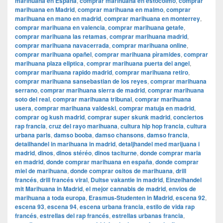
marihuana en España
,
comprar marihuana en estocolmo
,
comprar
marihuana en Madrid
,
comprar marihuana en malmo
,
comprar
marihuana en mano en madrid
,
comprar marihuana en monterrey
,
comprar marihuana en valencia
,
comprar marihuana getafe
,
comprar marihuana las retamas
,
comprar marihuana madrid
,
comprar marihuana navacerrada
,
comprar marihuana online
,
comprar marihuana opañel
,
comprar marihuana pìramides
,
comprar
marihuana plaza eliptica
,
comprar marihuana puerta del angel
,
comprar marihuana rapido madrid
,
comprar marihuana retiro
,
comprar marihuana sansebastian de los reyes
,
comprar marihuana
serrano
,
comprar marihuana sierra de madrid
,
comprar marihuana
soto del real
,
comprar marihuana tribunal
,
comprar marihuana
usera
,
comprar marihuana valdeski
,
comprar matuja en madrid
,
comprar og kush madrid
,
comprar super skunk madrid
,
conciertos
rap francia
,
cruz del rayo marihuana
,
cultura hip hop francia
,
cultura
urbana paris
,
damso booba
,
damso chansons
,
damso francia
,
detailhandel in marihuana in madrid
,
detaljhandel med marijuana i
madrid
,
dinos
,
dinos stéréo
,
dinos taciturne
,
donde comprar maria
en madrid
,
donde comprar marihuana en españa
,
donde comprar
miel de marihuana
,
donde comprar ositos de marihuana
,
drill
francés
,
drill francés viral
,
Duitse vakantie in madrid
,
Einzelhandel
mit Marihuana in Madrid
,
el mejor cannabis de madrid
,
envios de
marihuana a toda europa
,
Erasmus-Studenten in Madrid
,
escena 92
,
escena 93
,
escena 94
,
escena urbana francia
,
estilo de vida rap
francés
,
estrellas del rap francés
,
estrellas urbanas francia
,