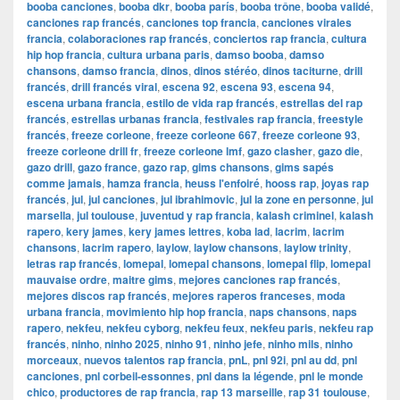
booba canciones
,
booba dkr
,
booba parís
,
booba trône
,
booba validé
,
canciones rap francés
,
canciones top francia
,
canciones virales
francia
,
colaboraciones rap francés
,
conciertos rap francia
,
cultura
hip hop francia
,
cultura urbana paris
,
damso booba
,
damso
chansons
,
damso francia
,
dinos
,
dinos stéréo
,
dinos taciturne
,
drill
francés
,
drill francés viral
,
escena 92
,
escena 93
,
escena 94
,
escena urbana francia
,
estilo de vida rap francés
,
estrellas del rap
francés
,
estrellas urbanas francia
,
festivales rap francia
,
freestyle
francés
,
freeze corleone
,
freeze corleone 667
,
freeze corleone 93
,
freeze corleone drill fr
,
freeze corleone lmf
,
gazo clasher
,
gazo die
,
gazo drill
,
gazo france
,
gazo rap
,
gims chansons
,
gims sapés
comme jamais
,
hamza francia
,
heuss l'enfoiré
,
hooss rap
,
joyas rap
francés
,
jul
,
jul canciones
,
jul ibrahimovic
,
jul la zone en personne
,
jul
marsella
,
jul toulouse
,
juventud y rap francia
,
kalash criminel
,
kalash
rapero
,
kery james
,
kery james lettres
,
koba lad
,
lacrim
,
lacrim
chansons
,
lacrim rapero
,
laylow
,
laylow chansons
,
laylow trinity
,
letras rap francés
,
lomepal
,
lomepal chansons
,
lomepal flip
,
lomepal
mauvaise ordre
,
maitre gims
,
mejores canciones rap francés
,
mejores discos rap francés
,
mejores raperos franceses
,
moda
urbana francia
,
movimiento hip hop francia
,
naps chansons
,
naps
rapero
,
nekfeu
,
nekfeu cyborg
,
nekfeu feux
,
nekfeu paris
,
nekfeu rap
francés
,
ninho
,
ninho 2025
,
ninho 91
,
ninho jefe
,
ninho mils
,
ninho
morceaux
,
nuevos talentos rap francia
,
pnL
,
pnl 92i
,
pnl au dd
,
pnl
canciones
,
pnl corbeil-essonnes
,
pnl dans la légende
,
pnl le monde
chico
,
productores de rap francia
,
rap 13 marseille
,
rap 31 toulouse
,