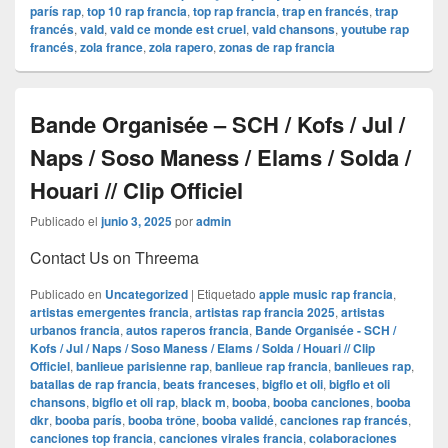
parís rap
,
top 10 rap francia
,
top rap francia
,
trap en francés
,
trap
francés
,
vald
,
vald ce monde est cruel
,
vald chansons
,
youtube rap
francés
,
zola france
,
zola rapero
,
zonas de rap francia
Bande Organisée – SCH / Kofs / Jul /
Naps / Soso Maness / Elams / Solda /
Houari // Clip Officiel
Publicado el
junio 3, 2025
por
admin
Contact Us on Threema
Publicado en
Uncategorized
|
Etiquetado
apple music rap francia
,
artistas emergentes francia
,
artistas rap francia 2025
,
artistas
urbanos francia
,
autos raperos francia
,
Bande Organisée - SCH /
Kofs / Jul / Naps / Soso Maness / Elams / Solda / Houari // Clip
Officiel
,
banlieue parisienne rap
,
banlieue rap francia
,
banlieues rap
,
batallas de rap francia
,
beats franceses
,
bigflo et oli
,
bigflo et oli
chansons
,
bigflo et oli rap
,
black m
,
booba
,
booba canciones
,
booba
dkr
,
booba parís
,
booba trône
,
booba validé
,
canciones rap francés
,
canciones top francia
,
canciones virales francia
,
colaboraciones