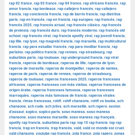
rap 92 france
,
rap 93 france
,
rap 94 france
,
rap africano francés
,
rap
amor francia
,
rap bordeaux
,
rap callejero francés
,
rap callejero
francia
,
rap conciencia francia
,
rap de barrio francia
,
rap distritos
parís
,
rap en francés
,
rap en francia
,
rap europeo
,
rap francés
,
rap
francés 2025
,
rap francés actual
,
rap francés clásico
,
rap francés
de protesta
,
rap francés duro
,
rap francés moderno
,
rap francés old
school
,
rap francés viral
,
rap francia spotify viral
,
rap juvenil francia
,
rap lille
,
rap lyon
,
rap magrebí francia
,
rap marsella
,
rap multicultural
francia
,
rap para estudiar francés
,
rap para meditar francia
,
rap
parisino
,
rap político francia
,
rap rennes
,
rap strasbourg
,
rap
suburbios parís
,
rap toulouse
,
rap underground francia
,
rap viral
francia
,
raperos de bordeaux
,
raperos de lille
,
raperos de lyon
,
raperos de marsella
,
raperos de montpellier
,
raperos de nantes
,
raperos de parís
,
raperos de rennes
,
raperos de strasbourg
,
raperos de toulouse
,
raperos franceses 2025
,
raperos franceses
africanos
,
raperos franceses con más visitas
,
raperos franceses de
origen árabe
,
raperos franceses famosos
,
raperos franceses
marroquíes
,
raperos más famosos de francia
,
raperos virales
francia
,
rimas francesas
,
rohff
,
rohff chansons
,
rohff vs booba
,
sch
chansons
,
sch code
,
sch jvlivs
,
sch marseille
,
sch rapero
,
sexion
d'assaut
,
sopico
,
sopico paris
,
soso maness
,
soso maness
chansons
,
soso maness marseille
,
soso maness rap français
,
spotify rap francia
,
suburbios parís rap
,
top 10 rap francia
,
top rap
francia
,
trap en francés
,
trap francés
,
vald
,
vald ce monde est cruel
,
vald chansons
,
youtube rap francés
,
zola france
,
zola rapero
,
zonas