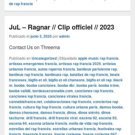
de rap francia
JuL – Ragnar // Clip officiel // 2023
Publicado el
junio 3, 2025
por
admin
Contact Us on Threema
Publicado en
Uncategorized
|
Etiquetado
apple music rap francia
,
artistas emergentes francia
,
artistas rap francia 2025
,
artistas
urbanos francia
,
autos raperos francia
,
banlieue parisienne rap
,
banlieue rap francia
,
banlieues rap
,
batallas de rap francia
,
beats
franceses
,
bigflo et oli
,
bigflo et oli chansons
,
bigflo et oli rap
,
black
m
,
booba
,
booba canciones
,
booba dkr
,
booba parís
,
booba trône
,
booba validé
,
bordeauxcannabis.com
,
canciones rap francés
,
canciones top francia
,
canciones virales francia
,
cannabisfrance.net
,
colaboraciones rap francés
,
conciertos rap
francia
,
cultura hip hop francia
,
cultura urbana paris
,
damso booba
,
damso chansons
,
damso francia
,
dinos
,
dinos stéréo
,
dinos
taciturne
,
drill francés
,
drill francés viral
,
escena 92
,
escena 93
,
escena 94
,
escena urbana francia
,
estilo de vida rap francés
,
estrellas del rap francés
,
estrellas urbanas francia
,
festivales rap
francia
,
freestyle francés
,
freeze corleone
,
freeze corleone 667
,