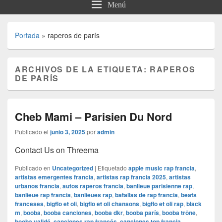
Menú
Portada
»
raperos de parís
ARCHIVOS DE LA ETIQUETA:
RAPEROS
DE PARÍS
Cheb Mami – Parisien Du Nord
Publicado el
junio 3, 2025
por
admin
Contact Us on Threema
Publicado en
Uncategorized
|
Etiquetado
apple music rap francia
,
artistas emergentes francia
,
artistas rap francia 2025
,
artistas
urbanos francia
,
autos raperos francia
,
banlieue parisienne rap
,
banlieue rap francia
,
banlieues rap
,
batallas de rap francia
,
beats
franceses
,
bigflo et oli
,
bigflo et oli chansons
,
bigflo et oli rap
,
black
m
,
booba
,
booba canciones
,
booba dkr
,
booba parís
,
booba trône
,
booba validé
,
canciones rap francés
,
canciones top francia
,