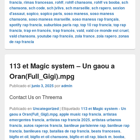
francia
,
rimas francesas
,
rohff
,
rohff chansons
,
rohff vs booba
,
sch
chansons
,
sch code
,
sch jvlivs
,
sch marseille
,
sch rapero
,
sexion
d'assaut
,
sopico
,
sopico paris
,
soso maness
,
soso maness
chansons
,
soso maness marseille
,
soso maness rap français
,
spotify rap francia
,
suburbios parís rap
,
top 10 rap francia
,
top rap
francia
,
trap en francés
,
trap francés
,
vald
,
vald ce monde est cruel
,
vald chansons
,
youtube rap francés
,
zola france
,
zola rapero
,
zonas
de rap francia
113 et Magic system – Un gaou a
Oran(Full_Gigi).mpg
Publicado el
junio 3, 2025
por
admin
Contact Us on Threema
Publicado en
Uncategorized
|
Etiquetado
113 et Magic system - Un
gaou a Oran(Full_Gigi).mpg
,
apple music rap francia
,
artistas
emergentes francia
,
artistas rap francia 2025
,
artistas urbanos
francia
,
autos raperos francia
,
banlieue parisienne rap
,
banlieue rap
francia
,
banlieues rap
,
batallas de rap francia
,
beats franceses
,
bigflo et oli
,
bigflo et oli chansons
,
bigflo et oli rap
,
black m
,
booba
,