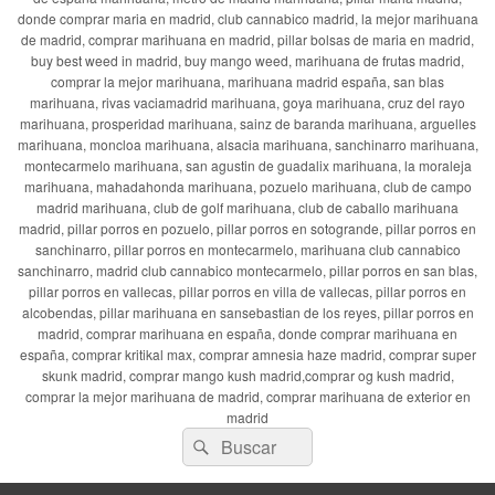
donde comprar maria en madrid, club cannabico madrid, la mejor marihuana
de madrid, comprar marihuana en madrid, pillar bolsas de maria en madrid,
buy best weed in madrid, buy mango weed, marihuana de frutas madrid,
comprar la mejor marihuana, marihuana madrid españa, san blas
marihuana, rivas vaciamadrid marihuana, goya marihuana, cruz del rayo
marihuana, prosperidad marihuana, sainz de baranda marihuana, arguelles
marihuana, moncloa marihuana, alsacia marihuana, sanchinarro marihuana,
montecarmelo marihuana, san agustin de guadalix marihuana, la moraleja
marihuana, mahadahonda marihuana, pozuelo marihuana, club de campo
madrid marihuana, club de golf marihuana, club de caballo marihuana
madrid, pillar porros en pozuelo, pillar porros en sotogrande, pillar porros en
sanchinarro, pillar porros en montecarmelo, marihuana club cannabico
sanchinarro, madrid club cannabico montecarmelo, pillar porros en san blas,
pillar porros en vallecas, pillar porros en villa de vallecas, pillar porros en
alcobendas, pillar marihuana en sansebastian de los reyes, pillar porros en
madrid, comprar marihuana en españa, donde comprar marihuana en
españa, comprar kritikal max, comprar amnesia haze madrid, comprar super
skunk madrid, comprar mango kush madrid,comprar og kush madrid,
comprar la mejor marihuana de madrid, comprar marihuana de exterior en
madrid
Buscar
Buscar
por: