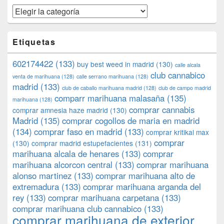
Categorías
Etiquetas
602174422
(133)
buy best weed in madrid
(130)
calle alcala
club cannabico
venta de marihuana
(128)
calle serrano marihuana
(128)
madrid
(133)
club de caballo marihuana madrid
(128)
club de campo madrid
comparr marihuana malasaña
(135)
marihuana
(128)
comprar cannabis
comprar amnesia haze madrid
(130)
Madrid
(135)
comprar cogollos de maria en madrid
(134)
comprar faso en madrid
(133)
comprar kritikal max
comprar
(130)
comprar madrid estupefacientes
(131)
marihuana alcala de henares
(133)
comprar
marihuana alcorcon central
(133)
comprar marihuana
alonso martinez
(133)
comprar marihuana alto de
extremadura
(133)
comprar marihuana arganda del
rey
(133)
comprar marihuana carpetana
(133)
comprar marihuana club cannabico
(133)
comprar marihuana de exterior