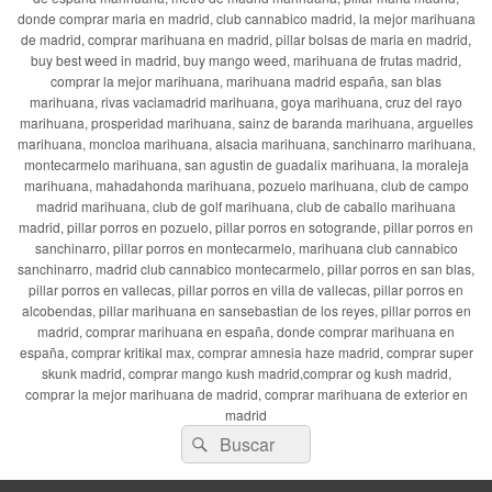
donde comprar maria en madrid, club cannabico madrid, la mejor marihuana
de madrid, comprar marihuana en madrid, pillar bolsas de maria en madrid,
buy best weed in madrid, buy mango weed, marihuana de frutas madrid,
comprar la mejor marihuana, marihuana madrid españa, san blas
marihuana, rivas vaciamadrid marihuana, goya marihuana, cruz del rayo
marihuana, prosperidad marihuana, sainz de baranda marihuana, arguelles
marihuana, moncloa marihuana, alsacia marihuana, sanchinarro marihuana,
montecarmelo marihuana, san agustin de guadalix marihuana, la moraleja
marihuana, mahadahonda marihuana, pozuelo marihuana, club de campo
madrid marihuana, club de golf marihuana, club de caballo marihuana
madrid, pillar porros en pozuelo, pillar porros en sotogrande, pillar porros en
sanchinarro, pillar porros en montecarmelo, marihuana club cannabico
sanchinarro, madrid club cannabico montecarmelo, pillar porros en san blas,
pillar porros en vallecas, pillar porros en villa de vallecas, pillar porros en
alcobendas, pillar marihuana en sansebastian de los reyes, pillar porros en
madrid, comprar marihuana en españa, donde comprar marihuana en
españa, comprar kritikal max, comprar amnesia haze madrid, comprar super
skunk madrid, comprar mango kush madrid,comprar og kush madrid,
comprar la mejor marihuana de madrid, comprar marihuana de exterior en
madrid
Buscar
Buscar
por: