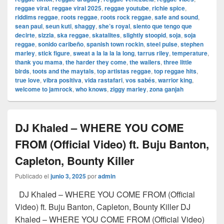
reggae viral
,
reggae viral 2025
,
reggae youtube
,
richie spice
,
riddims reggae
,
roots reggae
,
roots rock reggae
,
safe and sound
,
sean paul
,
seun kuti
,
shaggy
,
she’s royal
,
siento que tengo que
decirte
,
sizzla
,
ska reggae
,
skatalites
,
slightly stoopid
,
soja
,
soja
reggae
,
sonido caribeño
,
spanish town rockin
,
steel pulse
,
stephen
marley
,
stick figure
,
sweat a la la la la long
,
tarrus riley
,
temperature
,
thank you mama
,
the harder they come
,
the wailers
,
three little
birds
,
toots and the maytals
,
top artistas reggae
,
top reggae hits
,
true love
,
vibra positiva
,
vida rastafari
,
vos sabés
,
warrior king
,
welcome to jamrock
,
who knows
,
ziggy marley
,
zona ganjah
DJ Khaled – WHERE YOU COME
FROM (Official Video) ft. Buju Banton,
Capleton, Bounty Killer
Publicado el
junio 3, 2025
por
admin
DJ Khaled – WHERE YOU COME FROM (Official
Video) ft. Buju Banton, Capleton, Bounty Killer DJ
Khaled – WHERE YOU COME FROM (Official Video)