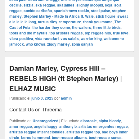
decirte
,
sizzla
,
ska reggae
,
skatalites
,
slightly stoopid
,
soja
,
soja
reggae
,
sonido caribeño
,
spanish town rockin
,
steel pulse
,
stephen
marley
,
Stephen Marley - Made In Africa ft. Wale
,
stick figure
,
sweat
a la la la la long
,
tarrus riley
,
temperature
,
thank you mama
,
The
Cast of Fela
,
the harder they come
,
the wailers
,
three little birds
,
toots and the maytals
,
top artistas reggae
,
top reggae hits
,
true love
,
vibra positiva
,
vida rastafari
,
vos sabés
,
warrior king
,
welcome to
jamrock
,
who knows
,
ziggy marley
,
zona ganjah
Damian Marley, Cypress Hill –
REBELS HIGH (ft Stephen Marley) |
ELHAZ MUSIC
Publicado el
junio 3, 2025
por
admin
Contact Us on Threema
Publicado en
Uncategorized
|
Etiquetado
alborosie
,
alpha blondy
,
amor reggae
,
angel shaggy
,
anthony b
,
artistas emergentes reggae
,
artistas reggae internacionales
,
artistas reggae top
,
bad boys inner
circle
,
beres hammond
,
best reggae albums
,
best reggae songs
,