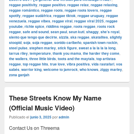
reggae positivity
,
reggae positivo
,
reggae relax
,
reggae relaxing
,
reggae romántico
,
reggae roots
,
reggae roots lovers
,
reggae
spotify
,
reggae sudáfrica
,
reggae tiktok
,
reggae uruguay
,
reggae
venezuela
,
reggae vibes
,
reggae viral
,
reggae viral 2025
,
reggae
youtube
,
richie spice
,
riddims reggae
,
roots reggae
,
roots rock
reggae
,
safe and sound
,
sean paul
,
seun kuti
,
shaggy
,
she’s royal
,
siento que tengo que decirte
,
sizzla
,
ska reggae
,
skatalites
,
slightly
stoopid
,
soja
,
soja reggae
,
sonido caribeño
,
spanish town rockin
,
steel pulse
,
stephen marley
,
stick figure
,
sweat a la la la la long
,
tarrus riley
,
temperature
,
thank you mama
,
the harder they come
,
the wailers
,
three little birds
,
toots and the maytals
,
top artistas
reggae
,
top reggae hits
,
true love
,
vibra positiva
,
vida rastafari
,
vos
sabés
,
warrior king
,
welcome to jamrock
,
who knows
,
ziggy marley
,
zona ganjah
These Streets Know My Name
(Official Music Video)
Publicado el
junio 3, 2025
por
admin
Contact Us on Threema