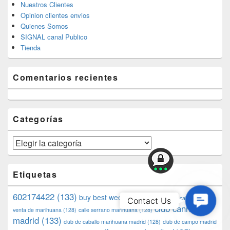
Nuestros Clientes
Opinion clientes envios
Quienes Somos
SIGNAL canal Publico
Tienda
Comentarios recientes
Categorías
Categorías
Etiquetas
602174422
(133)
buy best weed in madrid
(130)
Contac
calle alcala
Contact Us
club cannabico
venta de marihuana
(128)
calle serrano marihuana
(128)
Us
madrid
(133)
club de caballo marihuana madrid
(128)
club de campo madrid