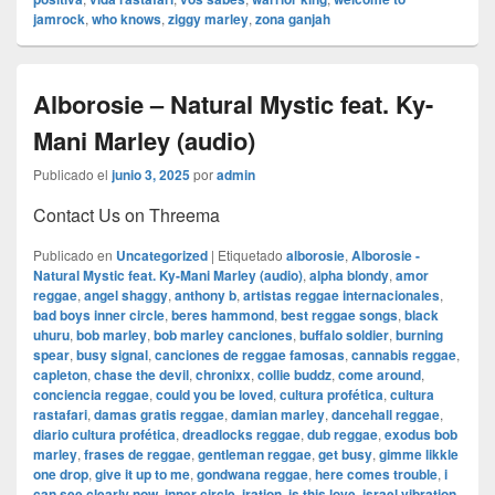
jamrock
,
who knows
,
ziggy marley
,
zona ganjah
Alborosie – Natural Mystic feat. Ky-
Mani Marley (audio)
Publicado el
junio 3, 2025
por
admin
Contact Us on Threema
Publicado en
Uncategorized
|
Etiquetado
alborosie
,
Alborosie -
Natural Mystic feat. Ky-Mani Marley (audio)
,
alpha blondy
,
amor
reggae
,
angel shaggy
,
anthony b
,
artistas reggae internacionales
,
bad boys inner circle
,
beres hammond
,
best reggae songs
,
black
uhuru
,
bob marley
,
bob marley canciones
,
buffalo soldier
,
burning
spear
,
busy signal
,
canciones de reggae famosas
,
cannabis reggae
,
capleton
,
chase the devil
,
chronixx
,
collie buddz
,
come around
,
conciencia reggae
,
could you be loved
,
cultura profética
,
cultura
rastafari
,
damas gratis reggae
,
damian marley
,
dancehall reggae
,
diario cultura profética
,
dreadlocks reggae
,
dub reggae
,
exodus bob
marley
,
frases de reggae
,
gentleman reggae
,
get busy
,
gimme likkle
one drop
,
give it up to me
,
gondwana reggae
,
here comes trouble
,
i
can see clearly now
,
inner circle
,
iration
,
is this love
,
israel vibration
,