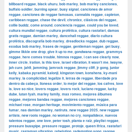
billboard reggae
,
black uhuru
,
bob marley
,
bob marley canciones
,
buffalo soldier
,
burning spear
,
busy signal
,
canciones de amor
reggae
,
canciones de reggae famosas
,
cannabis reggae
,
capleton
,
caribbean reggae
,
chase the devil
,
chronixx
,
clásicos del reggae
,
collie buddz
,
come around
,
conciencia reggae
,
could you be loved
,
cultura mundial reggae
,
cultura profética
,
cultura rastafari
,
damas
gratis reggae
,
damian marley
,
dancehall reggae
,
diario cultura
profética
,
discografía bob marley
,
dreadlocks reggae
,
dub reggae
,
exodus bob marley
,
frases de reggae
,
gentleman reggae
,
get busy
,
gimme likkle one drop
,
give it up to me
,
gondwana reggae
,
grammys
reggae
,
here comes trouble
,
himnos reggae
,
i can see clearly now
,
inner circle
,
iration
,
is this love
,
israel vibration
,
it wasn't me
,
iwayne
,
jah cure
,
jah9
,
jamming
,
jamrock reggae
,
jimmy cliff
,
jr gong
,
junior
kelly
,
kabaka pyramid
,
kalonji
,
kingston town
,
konshens
,
ky-mani
marley
,
la complicidad
,
legalize it
,
letras de reggae
,
liberdade pra
dentro da cabeça
,
lioness order
,
lo mejor del reggae
,
los cafres
,
love
is
,
love so nice
,
lovers reggae
,
lovers rock
,
luciano reggae
,
lucky
dube
,
lutan fyah
,
marley family
,
max romeo
,
mejores álbumes
reggae
,
mejores bandas reggae
,
mejores canciones reggae
,
michael rose
,
morgan heritage
,
movimiento reggae
,
música para
fumar
,
nas damian marley
,
natiruts
,
new reggae 2025
,
new reggae
artists
,
new roots reggae
,
no woman no cry
,
nonpalidece
,
nuevos
talentos reggae
,
one love
,
peter tosh
,
planta e raíz
,
playlist reggae
,
pressure busspipe
,
pressure reggae
,
protoje
,
queen ifrica
,
rastafari
music
,
rastaman vibration
,
rebelution
,
redemption song
,
reggae