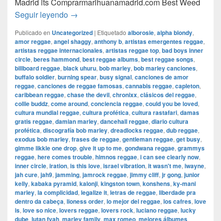
Madrid its Comprarmarihuanamadrid.com Best Weed
Buju Banton – Blessed
Seguir leyendo
→
Publicado en
Uncategorized
|
Etiquetado
alborosie
,
alpha blondy
,
amor reggae
,
angel shaggy
,
anthony b
,
artistas emergentes reggae
,
artistas reggae internacionales
,
artistas reggae top
,
bad boys inner
circle
,
beres hammond
,
best reggae albums
,
best reggae songs
,
billboard reggae
,
black uhuru
,
bob marley
,
bob marley canciones
,
buffalo soldier
,
burning spear
,
busy signal
,
canciones de amor
reggae
,
canciones de reggae famosas
,
cannabis reggae
,
capleton
,
caribbean reggae
,
chase the devil
,
chronixx
,
clásicos del reggae
,
collie buddz
,
come around
,
conciencia reggae
,
could you be loved
,
cultura mundial reggae
,
cultura profética
,
cultura rastafari
,
damas
gratis reggae
,
damian marley
,
dancehall reggae
,
diario cultura
profética
,
discografía bob marley
,
dreadlocks reggae
,
dub reggae
,
exodus bob marley
,
frases de reggae
,
gentleman reggae
,
get busy
,
gimme likkle one drop
,
give it up to me
,
gondwana reggae
,
grammys
reggae
,
here comes trouble
,
himnos reggae
,
i can see clearly now
,
inner circle
,
iration
,
is this love
,
israel vibration
,
it wasn't me
,
iwayne
,
jah cure
,
jah9
,
jamming
,
jamrock reggae
,
jimmy cliff
,
jr gong
,
junior
kelly
,
kabaka pyramid
,
kalonji
,
kingston town
,
konshens
,
ky-mani
marley
,
la complicidad
,
legalize it
,
letras de reggae
,
liberdade pra
dentro da cabeça
,
lioness order
,
lo mejor del reggae
,
los cafres
,
love
is
,
love so nice
,
lovers reggae
,
lovers rock
,
luciano reggae
,
lucky
dube
,
lutan fyah
,
marley family
,
max romeo
,
mejores álbumes