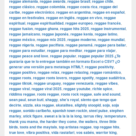
reggae alemania
,
reggae awards
,
reggae brasil
,
reggae chile
,
reggae clásico
,
reggae colombia
,
reggae costa rica
,
reggae del
caribe
,
reggae electrónico
,
reggae en argentina
,
reggae en español
,
reggae en festivales
,
reggae en inglés
,
reggae en vivo
,
reggae
espiritual
,
reggae espiritualidad
,
reggae europeo
,
reggae francés
,
reggae fusion
,
reggae ghana
,
reggae hits 2025
,
reggae instrumental
,
reggae jamaicano
,
reggae japonés
,
reggae kenia
,
reggae latino
,
reggae méxico
,
reggae mix 2025
,
reggae moderno
,
reggae mundial
,
reggae nigeria
,
reggae pacifista
,
reggae panamá
,
reggae para bailar
,
reggae para estudiar
,
reggae para meditar
,
reggae para viajar
,
reggae peace and love
,
reggae popular
,
reggae popular 2025 ¿Te
gustaría que te lo entregue también en formato Excel o CSV? ¿O
generar una versión para metatags HTML?
,
reggae positivity
,
reggae positivo
,
reggae relax
,
reggae relaxing
,
reggae romántico
,
reggae roots
,
reggae roots lovers
,
reggae spotify
,
reggae sudáfrica
,
reggae tiktok
,
reggae uruguay
,
reggae venezuela
,
reggae vibes
,
reggae viral
,
reggae viral 2025
,
reggae youtube
,
richie spice
,
riddims reggae
,
roots reggae
,
roots rock reggae
,
safe and sound
,
sean paul
,
seun kuti
,
shaggy
,
she’s royal
,
siento que tengo que
decirte
,
sizzla
,
ska reggae
,
skatalites
,
slightly stoopid
,
soja
,
soja
reggae
,
sonido caribeño
,
spanish town rockin
,
steel pulse
,
stephen
marley
,
stick figure
,
sweat a la la la la long
,
tarrus riley
,
temperature
,
thank you mama
,
the harder they come
,
the wailers
,
three little
birds
,
toots and the maytals
,
top artistas reggae
,
top reggae hits
,
true love
,
vibra positiva
,
vida rastafari
,
vos sabés
,
warrior king
,