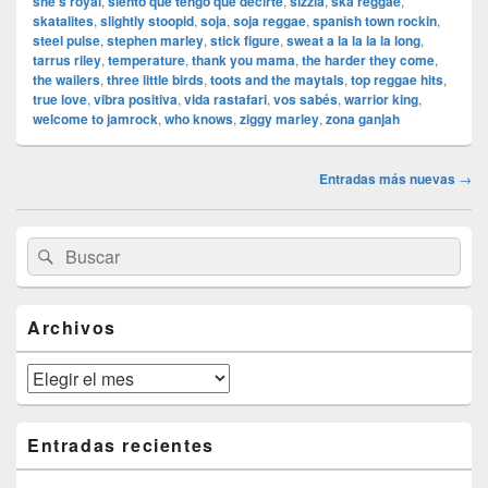
she’s royal
,
siento que tengo que decirte
,
sizzla
,
ska reggae
,
skatalites
,
slightly stoopid
,
soja
,
soja reggae
,
spanish town rockin
,
steel pulse
,
stephen marley
,
stick figure
,
sweat a la la la la long
,
tarrus riley
,
temperature
,
thank you mama
,
the harder they come
,
the wailers
,
three little birds
,
toots and the maytals
,
top reggae hits
,
true love
,
vibra positiva
,
vida rastafari
,
vos sabés
,
warrior king
,
welcome to jamrock
,
who knows
,
ziggy marley
,
zona ganjah
Navegación
Entradas más nuevas
→
de
entradas
El
Buscar
Buscar
área
por:
de
widget
barra
Archivos
lateral
primaria
Archivos
Entradas recientes