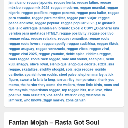
jamaicano
,
reggae japonés
,
reggae kenia
,
reggae latino
,
reggae
méxico
,
reggae mix 2025
,
reggae moderno
,
reggae mundial
,
reggae
nigeria
,
reggae pacifista
,
reggae panamá
,
reggae para bailar
,
reggae
para estudiar
,
reggae para meditar
,
reggae para viajar
,
reggae
peace and love
,
reggae popular
,
reggae popular 2025 ¿Te gustaría
que te lo entregue también en formato Excel o CSV? ¿O generar una
versión para metatags HTML?
,
reggae positivity
,
reggae positivo
,
reggae relax
,
reggae relaxing
,
reggae romántico
,
reggae roots
,
reggae roots lovers
,
reggae spotify
,
reggae sudáfrica
,
reggae tiktok
,
reggae uruguay
,
reggae venezuela
,
reggae vibes
,
reggae viral
,
reggae viral 2025
,
reggae youtube
,
richie spice
,
riddims reggae
,
roots reggae
,
roots rock reggae
,
safe and sound
,
sean paul
,
seun
kuti
,
shaggy
,
she’s royal
,
siento que tengo que decirte
,
sizzla
,
ska
reggae
,
skatalites
,
slightly stoopid
,
soja
,
soja reggae
,
sonido
caribeño
,
spanish town rockin
,
steel pulse
,
stephen marley
,
stick
figure
,
sweat a la la la la long
,
tarrus riley
,
temperature
,
thank you
mama
,
the harder they come
,
the wailers
,
three little birds
,
toots and
the maytals
,
top artistas reggae
,
top reggae hits
,
true love
,
vibra
positiva
,
vida rastafari
,
vos sabés
,
warrior king
,
welcome to
jamrock
,
who knows
,
ziggy marley
,
zona ganjah
Fantan Mojah – Rasta Got Soul