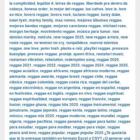
la complicidad
,
legalize it
,
letras de reggae
,
liberdade pra dentro da
cabeça
,
lioness order
,
lo mejor del reggae
,
los cafres
,
love is
,
love
so nice
,
lovers reggae
,
lovers rock
,
luciano reggae
,
lucky dube
,
lutan fyah
,
marley family
,
max romeo
,
mejores álbumes reggae
,
mejores bandas reggae
,
mejores canciones reggae
,
michael rose
,
morgan heritage
,
movimiento reggae
,
música para fumar
,
nas
damian marley
,
natiruts
,
new reggae 2025
,
new reggae artists
,
new
roots reggae
,
no woman no cry
,
nonpalidece
,
nuevos talentos
reggae
,
one love
,
peter tosh
,
planta e raíz
,
playlist reggae
,
pressure
busspipe
,
pressure reggae
,
protoje
,
queen ifrica
,
rastafari music
,
rastaman vibration
,
rebelution
,
redemption song
,
reggae 2020
,
reggae 2021
,
reggae 2022
,
reggae 2023
,
reggae 2024
,
reggae 2025
,
reggae acústico
,
reggae africano
,
reggae africano moderno
,
reggae
alemania
,
reggae awards
,
reggae brasil
,
reggae chile
,
reggae
clásico
,
reggae colombia
,
reggae costa rica
,
reggae del caribe
,
reggae electrónico
,
reggae en argentina
,
reggae en español
,
reggae
en festivales
,
reggae en inglés
,
reggae en vivo
,
reggae espiritual
,
reggae espiritualidad
,
reggae europeo
,
reggae francés
,
reggae
fusion
,
reggae ghana
,
reggae hits 2025
,
reggae instrumental
,
reggae
jamaicano
,
reggae japonés
,
reggae kenia
,
reggae latino
,
reggae
méxico
,
reggae mix 2025
,
reggae moderno
,
reggae mundial
,
reggae
nigeria
,
reggae pacifista
,
reggae panamá
,
reggae para bailar
,
reggae
para estudiar
,
reggae para meditar
,
reggae para viajar
,
reggae
peace and love
,
reggae popular
,
reggae popular 2025 ¿Te gustaría
que te lo entregue también en formato Excel o CSV? ¿O generar una