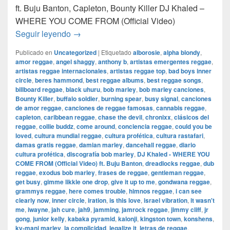
ft. Buju Banton, Capleton, Bounty Killer DJ Khaled –
WHERE YOU COME FROM (Official Video)
DJ Khaled – WHERE YOU COME FROM (Officia
Seguir leyendo
→
Publicado en
Uncategorized
|
Etiquetado
alborosie
,
alpha blondy
,
amor reggae
,
angel shaggy
,
anthony b
,
artistas emergentes reggae
,
artistas reggae internacionales
,
artistas reggae top
,
bad boys inner
circle
,
beres hammond
,
best reggae albums
,
best reggae songs
,
billboard reggae
,
black uhuru
,
bob marley
,
bob marley canciones
,
Bounty Killer
,
buffalo soldier
,
burning spear
,
busy signal
,
canciones
de amor reggae
,
canciones de reggae famosas
,
cannabis reggae
,
capleton
,
caribbean reggae
,
chase the devil
,
chronixx
,
clásicos del
reggae
,
collie buddz
,
come around
,
conciencia reggae
,
could you be
loved
,
cultura mundial reggae
,
cultura profética
,
cultura rastafari
,
damas gratis reggae
,
damian marley
,
dancehall reggae
,
diario
cultura profética
,
discografía bob marley
,
DJ Khaled - WHERE YOU
COME FROM (Official Video) ft. Buju Banton
,
dreadlocks reggae
,
dub
reggae
,
exodus bob marley
,
frases de reggae
,
gentleman reggae
,
get busy
,
gimme likkle one drop
,
give it up to me
,
gondwana reggae
,
grammys reggae
,
here comes trouble
,
himnos reggae
,
i can see
clearly now
,
inner circle
,
iration
,
is this love
,
israel vibration
,
it wasn't
me
,
iwayne
,
jah cure
,
jah9
,
jamming
,
jamrock reggae
,
jimmy cliff
,
jr
gong
,
junior kelly
,
kabaka pyramid
,
kalonji
,
kingston town
,
konshens
,
ky-mani marley
,
la complicidad
,
legalize it
,
letras de reggae
,