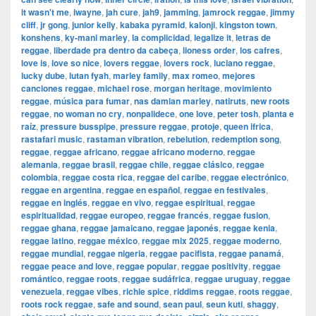
it wasn't me
,
iwayne
,
jah cure
,
jah9
,
jamming
,
jamrock reggae
,
jimmy
cliff
,
jr gong
,
junior kelly
,
kabaka pyramid
,
kalonji
,
kingston town
,
konshens
,
ky-mani marley
,
la complicidad
,
legalize it
,
letras de
reggae
,
liberdade pra dentro da cabeça
,
lioness order
,
los cafres
,
love is
,
love so nice
,
lovers reggae
,
lovers rock
,
luciano reggae
,
lucky dube
,
lutan fyah
,
marley family
,
max romeo
,
mejores
canciones reggae
,
michael rose
,
morgan heritage
,
movimiento
reggae
,
música para fumar
,
nas damian marley
,
natiruts
,
new roots
reggae
,
no woman no cry
,
nonpalidece
,
one love
,
peter tosh
,
planta e
raíz
,
pressure busspipe
,
pressure reggae
,
protoje
,
queen ifrica
,
rastafari music
,
rastaman vibration
,
rebelution
,
redemption song
,
reggae
,
reggae africano
,
reggae africano moderno
,
reggae
alemania
,
reggae brasil
,
reggae chile
,
reggae clásico
,
reggae
colombia
,
reggae costa rica
,
reggae del caribe
,
reggae electrónico
,
reggae en argentina
,
reggae en español
,
reggae en festivales
,
reggae en inglés
,
reggae en vivo
,
reggae espiritual
,
reggae
espiritualidad
,
reggae europeo
,
reggae francés
,
reggae fusion
,
reggae ghana
,
reggae jamaicano
,
reggae japonés
,
reggae kenia
,
reggae latino
,
reggae méxico
,
reggae mix 2025
,
reggae moderno
,
reggae mundial
,
reggae nigeria
,
reggae pacifista
,
reggae panamá
,
reggae peace and love
,
reggae popular
,
reggae positivity
,
reggae
romántico
,
reggae roots
,
reggae sudáfrica
,
reggae uruguay
,
reggae
venezuela
,
reggae vibes
,
richie spice
,
riddims reggae
,
roots reggae
,
roots rock reggae
,
safe and sound
,
sean paul
,
seun kuti
,
shaggy
,