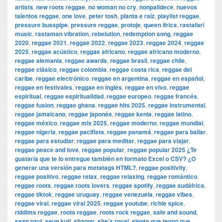
artists
,
new roots reggae
,
no woman no cry
,
nonpalidece
,
nuevos
talentos reggae
,
one love
,
peter tosh
,
planta e raíz
,
playlist reggae
,
pressure busspipe
,
pressure reggae
,
protoje
,
queen ifrica
,
rastafari
music
,
rastaman vibration
,
rebelution
,
redemption song
,
reggae
2020
,
reggae 2021
,
reggae 2022
,
reggae 2023
,
reggae 2024
,
reggae
2025
,
reggae acústico
,
reggae africano
,
reggae africano moderno
,
reggae alemania
,
reggae awards
,
reggae brasil
,
reggae chile
,
reggae clásico
,
reggae colombia
,
reggae costa rica
,
reggae del
caribe
,
reggae electrónico
,
reggae en argentina
,
reggae en español
,
reggae en festivales
,
reggae en inglés
,
reggae en vivo
,
reggae
espiritual
,
reggae espiritualidad
,
reggae europeo
,
reggae francés
,
reggae fusion
,
reggae ghana
,
reggae hits 2025
,
reggae instrumental
,
reggae jamaicano
,
reggae japonés
,
reggae kenia
,
reggae latino
,
reggae méxico
,
reggae mix 2025
,
reggae moderno
,
reggae mundial
,
reggae nigeria
,
reggae pacifista
,
reggae panamá
,
reggae para bailar
,
reggae para estudiar
,
reggae para meditar
,
reggae para viajar
,
reggae peace and love
,
reggae popular
,
reggae popular 2025 ¿Te
gustaría que te lo entregue también en formato Excel o CSV? ¿O
generar una versión para metatags HTML?
,
reggae positivity
,
reggae positivo
,
reggae relax
,
reggae relaxing
,
reggae romántico
,
reggae roots
,
reggae roots lovers
,
reggae spotify
,
reggae sudáfrica
,
reggae tiktok
,
reggae uruguay
,
reggae venezuela
,
reggae vibes
,
reggae viral
,
reggae viral 2025
,
reggae youtube
,
richie spice
,
riddims reggae
,
roots reggae
,
roots rock reggae
,
safe and sound
,
sean paul
,
seun kuti
,
shaggy
,
she’s royal
,
siento que tengo que