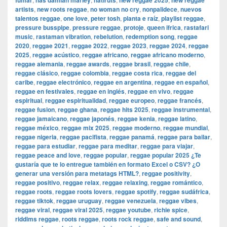
fumar
nas damian marley
natiruts
new reggae 2025
new reggae
artists
,
new roots reggae
,
no woman no cry
,
nonpalidece
,
nuevos
talentos reggae
,
one love
,
peter tosh
,
planta e raíz
,
playlist reggae
,
pressure busspipe
,
pressure reggae
,
protoje
,
queen ifrica
,
rastafari
music
,
rastaman vibration
,
rebelution
,
redemption song
,
reggae
2020
,
reggae 2021
,
reggae 2022
,
reggae 2023
,
reggae 2024
,
reggae
2025
,
reggae acústico
,
reggae africano
,
reggae africano moderno
,
reggae alemania
,
reggae awards
,
reggae brasil
,
reggae chile
,
reggae clásico
,
reggae colombia
,
reggae costa rica
,
reggae del
caribe
,
reggae electrónico
,
reggae en argentina
,
reggae en español
,
reggae en festivales
,
reggae en inglés
,
reggae en vivo
,
reggae
espiritual
,
reggae espiritualidad
,
reggae europeo
,
reggae francés
,
reggae fusion
,
reggae ghana
,
reggae hits 2025
,
reggae instrumental
,
reggae jamaicano
,
reggae japonés
,
reggae kenia
,
reggae latino
,
reggae méxico
,
reggae mix 2025
,
reggae moderno
,
reggae mundial
,
reggae nigeria
,
reggae pacifista
,
reggae panamá
,
reggae para bailar
,
reggae para estudiar
,
reggae para meditar
,
reggae para viajar
,
reggae peace and love
,
reggae popular
,
reggae popular 2025 ¿Te
gustaría que te lo entregue también en formato Excel o CSV? ¿O
generar una versión para metatags HTML?
,
reggae positivity
,
reggae positivo
,
reggae relax
,
reggae relaxing
,
reggae romántico
,
reggae roots
,
reggae roots lovers
,
reggae spotify
,
reggae sudáfrica
,
reggae tiktok
,
reggae uruguay
,
reggae venezuela
,
reggae vibes
,
reggae viral
,
reggae viral 2025
,
reggae youtube
,
richie spice
,
riddims reggae
,
roots reggae
,
roots rock reggae
,
safe and sound
,