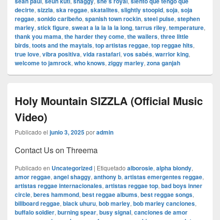
sean paul
,
seun kuti
,
shaggy
,
she’s royal
,
siento que tengo que
decirte
,
sizzla
,
ska reggae
,
skatalites
,
slightly stoopid
,
soja
,
soja
reggae
,
sonido caribeño
,
spanish town rockin
,
steel pulse
,
stephen
marley
,
stick figure
,
sweat a la la la la long
,
tarrus riley
,
temperature
,
thank you mama
,
the harder they come
,
the wailers
,
three little
birds
,
toots and the maytals
,
top artistas reggae
,
top reggae hits
,
true love
,
vibra positiva
,
vida rastafari
,
vos sabés
,
warrior king
,
welcome to jamrock
,
who knows
,
ziggy marley
,
zona ganjah
Holy Mountain SIZZLA (Official Music
Video)
Publicado el
junio 3, 2025
por
admin
Contact Us on Threema
Publicado en
Uncategorized
|
Etiquetado
alborosie
,
alpha blondy
,
amor reggae
,
angel shaggy
,
anthony b
,
artistas emergentes reggae
,
artistas reggae internacionales
,
artistas reggae top
,
bad boys inner
circle
,
beres hammond
,
best reggae albums
,
best reggae songs
,
billboard reggae
,
black uhuru
,
bob marley
,
bob marley canciones
,
buffalo soldier
,
burning spear
,
busy signal
,
canciones de amor