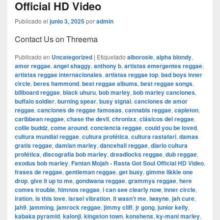
Official HD Video
Publicado el
junio 3, 2025
por
admin
Contact Us on Threema
Publicado en
Uncategorized
|
Etiquetado
alborosie
,
alpha blondy
,
amor reggae
,
angel shaggy
,
anthony b
,
artistas emergentes reggae
,
artistas reggae internacionales
,
artistas reggae top
,
bad boys inner
circle
,
beres hammond
,
best reggae albums
,
best reggae songs
,
billboard reggae
,
black uhuru
,
bob marley
,
bob marley canciones
,
buffalo soldier
,
burning spear
,
busy signal
,
canciones de amor
reggae
,
canciones de reggae famosas
,
cannabis reggae
,
capleton
,
caribbean reggae
,
chase the devil
,
chronixx
,
clásicos del reggae
,
collie buddz
,
come around
,
conciencia reggae
,
could you be loved
,
cultura mundial reggae
,
cultura profética
,
cultura rastafari
,
damas
gratis reggae
,
damian marley
,
dancehall reggae
,
diario cultura
profética
,
discografía bob marley
,
dreadlocks reggae
,
dub reggae
,
exodus bob marley
,
Fantan Mojah - Rasta Got Soul Official HD Video
,
frases de reggae
,
gentleman reggae
,
get busy
,
gimme likkle one
drop
,
give it up to me
,
gondwana reggae
,
grammys reggae
,
here
comes trouble
,
himnos reggae
,
i can see clearly now
,
inner circle
,
iration
,
is this love
,
israel vibration
,
it wasn't me
,
iwayne
,
jah cure
,
jah9
,
jamming
,
jamrock reggae
,
jimmy cliff
,
jr gong
,
junior kelly
,
kabaka pyramid
,
kalonji
,
kingston town
,
konshens
,
ky-mani marley
,