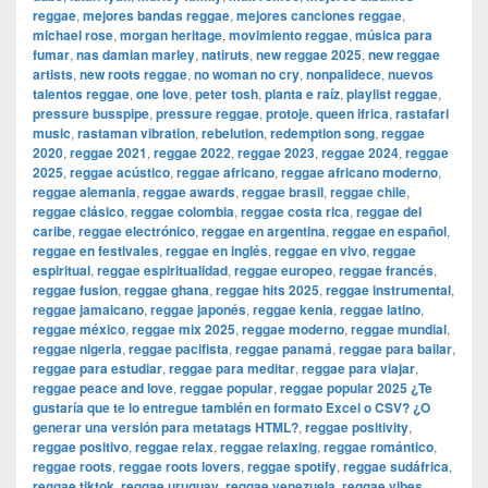
reggae
,
mejores bandas reggae
,
mejores canciones reggae
,
michael rose
,
morgan heritage
,
movimiento reggae
,
música para
fumar
,
nas damian marley
,
natiruts
,
new reggae 2025
,
new reggae
artists
,
new roots reggae
,
no woman no cry
,
nonpalidece
,
nuevos
talentos reggae
,
one love
,
peter tosh
,
planta e raíz
,
playlist reggae
,
pressure busspipe
,
pressure reggae
,
protoje
,
queen ifrica
,
rastafari
music
,
rastaman vibration
,
rebelution
,
redemption song
,
reggae
2020
,
reggae 2021
,
reggae 2022
,
reggae 2023
,
reggae 2024
,
reggae
2025
,
reggae acústico
,
reggae africano
,
reggae africano moderno
,
reggae alemania
,
reggae awards
,
reggae brasil
,
reggae chile
,
reggae clásico
,
reggae colombia
,
reggae costa rica
,
reggae del
caribe
,
reggae electrónico
,
reggae en argentina
,
reggae en español
,
reggae en festivales
,
reggae en inglés
,
reggae en vivo
,
reggae
espiritual
,
reggae espiritualidad
,
reggae europeo
,
reggae francés
,
reggae fusion
,
reggae ghana
,
reggae hits 2025
,
reggae instrumental
,
reggae jamaicano
,
reggae japonés
,
reggae kenia
,
reggae latino
,
reggae méxico
,
reggae mix 2025
,
reggae moderno
,
reggae mundial
,
reggae nigeria
,
reggae pacifista
,
reggae panamá
,
reggae para bailar
,
reggae para estudiar
,
reggae para meditar
,
reggae para viajar
,
reggae peace and love
,
reggae popular
,
reggae popular 2025 ¿Te
gustaría que te lo entregue también en formato Excel o CSV? ¿O
generar una versión para metatags HTML?
,
reggae positivity
,
reggae positivo
,
reggae relax
,
reggae relaxing
,
reggae romántico
,
reggae roots
,
reggae roots lovers
,
reggae spotify
,
reggae sudáfrica
,
reggae tiktok
,
reggae uruguay
,
reggae venezuela
,
reggae vibes
,