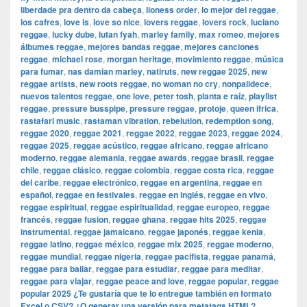
liberdade pra dentro da cabeça
,
lioness order
,
lo mejor del reggae
,
los cafres
,
love is
,
love so nice
,
lovers reggae
,
lovers rock
,
luciano
reggae
,
lucky dube
,
lutan fyah
,
marley family
,
max romeo
,
mejores
álbumes reggae
,
mejores bandas reggae
,
mejores canciones
reggae
,
michael rose
,
morgan heritage
,
movimiento reggae
,
música
para fumar
,
nas damian marley
,
natiruts
,
new reggae 2025
,
new
reggae artists
,
new roots reggae
,
no woman no cry
,
nonpalidece
,
nuevos talentos reggae
,
one love
,
peter tosh
,
planta e raíz
,
playlist
reggae
,
pressure busspipe
,
pressure reggae
,
protoje
,
queen ifrica
,
rastafari music
,
rastaman vibration
,
rebelution
,
redemption song
,
reggae 2020
,
reggae 2021
,
reggae 2022
,
reggae 2023
,
reggae 2024
,
reggae 2025
,
reggae acústico
,
reggae africano
,
reggae africano
moderno
,
reggae alemania
,
reggae awards
,
reggae brasil
,
reggae
chile
,
reggae clásico
,
reggae colombia
,
reggae costa rica
,
reggae
del caribe
,
reggae electrónico
,
reggae en argentina
,
reggae en
español
,
reggae en festivales
,
reggae en inglés
,
reggae en vivo
,
reggae espiritual
,
reggae espiritualidad
,
reggae europeo
,
reggae
francés
,
reggae fusion
,
reggae ghana
,
reggae hits 2025
,
reggae
instrumental
,
reggae jamaicano
,
reggae japonés
,
reggae kenia
,
reggae latino
,
reggae méxico
,
reggae mix 2025
,
reggae moderno
,
reggae mundial
,
reggae nigeria
,
reggae pacifista
,
reggae panamá
,
reggae para bailar
,
reggae para estudiar
,
reggae para meditar
,
reggae para viajar
,
reggae peace and love
,
reggae popular
,
reggae
popular 2025 ¿Te gustaría que te lo entregue también en formato
Excel o CSV? ¿O generar una versión para metatags HTML?
,