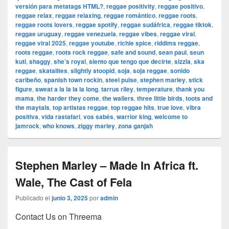
versión para metatags HTML?
,
reggae positivity
,
reggae positivo
,
reggae relax
,
reggae relaxing
,
reggae romántico
,
reggae roots
,
reggae roots lovers
,
reggae spotify
,
reggae sudáfrica
,
reggae tiktok
,
reggae uruguay
,
reggae venezuela
,
reggae vibes
,
reggae viral
,
reggae viral 2025
,
reggae youtube
,
richie spice
,
riddims reggae
,
roots reggae
,
roots rock reggae
,
safe and sound
,
sean paul
,
seun
kuti
,
shaggy
,
she’s royal
,
siento que tengo que decirte
,
sizzla
,
ska
reggae
,
skatalites
,
slightly stoopid
,
soja
,
soja reggae
,
sonido
caribeño
,
spanish town rockin
,
steel pulse
,
stephen marley
,
stick
figure
,
sweat a la la la la long
,
tarrus riley
,
temperature
,
thank you
mama
,
the harder they come
,
the wailers
,
three little birds
,
toots and
the maytals
,
top artistas reggae
,
top reggae hits
,
true love
,
vibra
positiva
,
vida rastafari
,
vos sabés
,
warrior king
,
welcome to
jamrock
,
who knows
,
ziggy marley
,
zona ganjah
Stephen Marley – Made In Africa ft.
Wale, The Cast of Fela
Publicado el
junio 3, 2025
por
admin
Contact Us on Threema