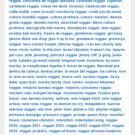
reggae
,
canciones de reggae famosas
,
cannabis reggae
,
capleton
,
caribbean reggae
,
chase the devil
,
chronixx
,
clásicos del reggae
,
collie buddz
,
come around
,
conciencia reggae
,
could you be loved
,
cultura mundial reggae
,
cultura profética
,
cultura rastafari
,
damas
gratis reggae
,
damian marley
,
dancehall reggae
,
diario cultura
profética
,
discografía bob marley
,
dreadlocks reggae
,
dub reggae
,
exodus bob marley
,
frases de reggae
,
gentleman reggae
,
get busy
,
gimme likkle one drop
,
give it up to me
,
gondwana reggae
,
grammys
reggae
,
here comes trouble
,
himnos reggae
,
i can see clearly now
,
inner circle
,
iration
,
is this love
,
israel vibration
,
it wasn't me
,
iwayne
,
jah cure
,
jah9
,
jamming
,
jamrock reggae
,
jimmy cliff
,
jr gong
,
junior
kelly
,
kabaka pyramid
,
kalonji
,
kingston town
,
konshens
,
ky-mani
marley
,
la complicidad
,
legalize it
,
letras de reggae
,
liberdade pra
dentro da cabeça
,
lioness order
,
lo mejor del reggae
,
los cafres
,
love
is
,
love so nice
,
lovers reggae
,
lovers rock
,
luciano reggae
,
lucky
dube
,
lutan fyah
,
marley family
,
max romeo
,
mejores álbumes
reggae
,
mejores bandas reggae
,
mejores canciones reggae
,
michael rose
,
morgan heritage
,
movimiento reggae
,
música para
fumar
,
nas damian marley
,
natiruts
,
new reggae 2025
,
new reggae
artists
,
new roots reggae
,
no woman no cry
,
nonpalidece
,
nuevos
talentos reggae
,
one love
,
peter tosh
,
planta e raíz
,
playlist reggae
,
pressure busspipe
,
pressure reggae
,
protoje
,
queen ifrica
,
rastafari
music
,
rastaman vibration
,
rebelution
,
redemption song
,
reggae
2020
,
reggae 2021
,
reggae 2022
,
reggae 2023
,
reggae 2024
,
reggae
2025
,
reggae acústico
,
reggae africano
,
reggae africano moderno
,