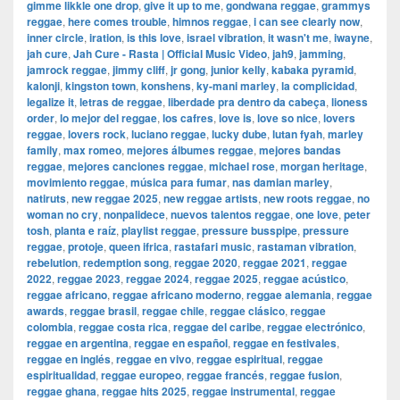
gimme likkle one drop
,
give it up to me
,
gondwana reggae
,
grammys
reggae
,
here comes trouble
,
himnos reggae
,
i can see clearly now
,
inner circle
,
iration
,
is this love
,
israel vibration
,
it wasn't me
,
iwayne
,
jah cure
,
Jah Cure - Rasta | Official Music Video
,
jah9
,
jamming
,
jamrock reggae
,
jimmy cliff
,
jr gong
,
junior kelly
,
kabaka pyramid
,
kalonji
,
kingston town
,
konshens
,
ky-mani marley
,
la complicidad
,
legalize it
,
letras de reggae
,
liberdade pra dentro da cabeça
,
lioness
order
,
lo mejor del reggae
,
los cafres
,
love is
,
love so nice
,
lovers
reggae
,
lovers rock
,
luciano reggae
,
lucky dube
,
lutan fyah
,
marley
family
,
max romeo
,
mejores álbumes reggae
,
mejores bandas
reggae
,
mejores canciones reggae
,
michael rose
,
morgan heritage
,
movimiento reggae
,
música para fumar
,
nas damian marley
,
natiruts
,
new reggae 2025
,
new reggae artists
,
new roots reggae
,
no
woman no cry
,
nonpalidece
,
nuevos talentos reggae
,
one love
,
peter
tosh
,
planta e raíz
,
playlist reggae
,
pressure busspipe
,
pressure
reggae
,
protoje
,
queen ifrica
,
rastafari music
,
rastaman vibration
,
rebelution
,
redemption song
,
reggae 2020
,
reggae 2021
,
reggae
2022
,
reggae 2023
,
reggae 2024
,
reggae 2025
,
reggae acústico
,
reggae africano
,
reggae africano moderno
,
reggae alemania
,
reggae
awards
,
reggae brasil
,
reggae chile
,
reggae clásico
,
reggae
colombia
,
reggae costa rica
,
reggae del caribe
,
reggae electrónico
,
reggae en argentina
,
reggae en español
,
reggae en festivales
,
reggae en inglés
,
reggae en vivo
,
reggae espiritual
,
reggae
espiritualidad
,
reggae europeo
,
reggae francés
,
reggae fusion
,
reggae ghana
,
reggae hits 2025
,
reggae instrumental
,
reggae