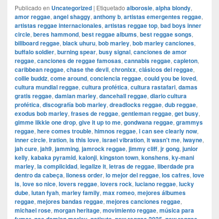
Publicado en
Uncategorized
|
Etiquetado
alborosie
,
alpha blondy
,
amor reggae
,
angel shaggy
,
anthony b
,
artistas emergentes reggae
,
artistas reggae internacionales
,
artistas reggae top
,
bad boys inner
circle
,
beres hammond
,
best reggae albums
,
best reggae songs
,
billboard reggae
,
black uhuru
,
bob marley
,
bob marley canciones
,
buffalo soldier
,
burning spear
,
busy signal
,
canciones de amor
reggae
,
canciones de reggae famosas
,
cannabis reggae
,
capleton
,
caribbean reggae
,
chase the devil
,
chronixx
,
clásicos del reggae
,
collie buddz
,
come around
,
conciencia reggae
,
could you be loved
,
cultura mundial reggae
,
cultura profética
,
cultura rastafari
,
damas
gratis reggae
,
damian marley
,
dancehall reggae
,
diario cultura
profética
,
discografía bob marley
,
dreadlocks reggae
,
dub reggae
,
exodus bob marley
,
frases de reggae
,
gentleman reggae
,
get busy
,
gimme likkle one drop
,
give it up to me
,
gondwana reggae
,
grammys
reggae
,
here comes trouble
,
himnos reggae
,
i can see clearly now
,
inner circle
,
iration
,
is this love
,
israel vibration
,
it wasn't me
,
iwayne
,
jah cure
,
jah9
,
jamming
,
jamrock reggae
,
jimmy cliff
,
jr gong
,
junior
kelly
,
kabaka pyramid
,
kalonji
,
kingston town
,
konshens
,
ky-mani
marley
,
la complicidad
,
legalize it
,
letras de reggae
,
liberdade pra
dentro da cabeça
,
lioness order
,
lo mejor del reggae
,
los cafres
,
love
is
,
love so nice
,
lovers reggae
,
lovers rock
,
luciano reggae
,
lucky
dube
,
lutan fyah
,
marley family
,
max romeo
,
mejores álbumes
reggae
,
mejores bandas reggae
,
mejores canciones reggae
,
michael rose
,
morgan heritage
,
movimiento reggae
,
música para
,
,
,
,