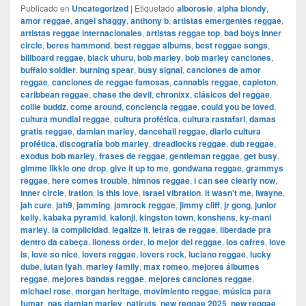
Publicado en
Uncategorized
|
Etiquetado
alborosie
,
alpha blondy
,
amor reggae
,
angel shaggy
,
anthony b
,
artistas emergentes reggae
,
artistas reggae internacionales
,
artistas reggae top
,
bad boys inner
circle
,
beres hammond
,
best reggae albums
,
best reggae songs
,
billboard reggae
,
black uhuru
,
bob marley
,
bob marley canciones
,
buffalo soldier
,
burning spear
,
busy signal
,
canciones de amor
reggae
,
canciones de reggae famosas
,
cannabis reggae
,
capleton
,
caribbean reggae
,
chase the devil
,
chronixx
,
clásicos del reggae
,
collie buddz
,
come around
,
conciencia reggae
,
could you be loved
,
cultura mundial reggae
,
cultura profética
,
cultura rastafari
,
damas
gratis reggae
,
damian marley
,
dancehall reggae
,
diario cultura
profética
,
discografía bob marley
,
dreadlocks reggae
,
dub reggae
,
exodus bob marley
,
frases de reggae
,
gentleman reggae
,
get busy
,
gimme likkle one drop
,
give it up to me
,
gondwana reggae
,
grammys
reggae
,
here comes trouble
,
himnos reggae
,
i can see clearly now
,
inner circle
,
iration
,
is this love
,
israel vibration
,
it wasn't me
,
iwayne
,
jah cure
,
jah9
,
jamming
,
jamrock reggae
,
jimmy cliff
,
jr gong
,
junior
kelly
,
kabaka pyramid
,
kalonji
,
kingston town
,
konshens
,
ky-mani
marley
,
la complicidad
,
legalize it
,
letras de reggae
,
liberdade pra
dentro da cabeça
,
lioness order
,
lo mejor del reggae
,
los cafres
,
love
is
,
love so nice
,
lovers reggae
,
lovers rock
,
luciano reggae
,
lucky
dube
,
lutan fyah
,
marley family
,
max romeo
,
mejores álbumes
reggae
,
mejores bandas reggae
,
mejores canciones reggae
,
michael rose
,
morgan heritage
,
movimiento reggae
,
música para
fumar
,
nas damian marley
,
natiruts
,
new reggae 2025
,
new reggae