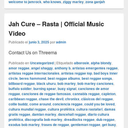
welcome to jamrock
,
who knows
,
ziggy marley
,
zona ganjah
Jah Cure – Rasta | Official Music
Video
Publicado el
junio 3, 2025
por
admin
Contact Us on Threema
Publicado en
Uncategorized
|
Etiquetado
alborosie
,
alpha blondy
,
amor reggae
,
angel shaggy
,
anthony b
,
artistas emergentes reggae
,
artistas reggae internacionales
,
artistas reggae top
,
bad boys inner
circle
,
beres hammond
,
best reggae albums
,
best reggae songs
,
billboard reggae
,
black uhuru
,
bob marley
,
bob marley canciones
,
buffalo soldier
,
burning spear
,
busy signal
,
canciones de amor
reggae
,
canciones de reggae famosas
,
cannabis reggae
,
capleton
,
caribbean reggae
,
chase the devil
,
chronixx
,
clásicos del reggae
,
collie buddz
,
come around
,
conciencia reggae
,
could you be loved
,
cultura mundial reggae
,
cultura profética
,
cultura rastafari
,
damas
gratis reggae
,
damian marley
,
dancehall reggae
,
diario cultura
profética
,
discografía bob marley
,
dreadlocks reggae
,
dub reggae
,
exodus bob marley
,
frases de reggae
,
gentleman reggae
,
get busy
,