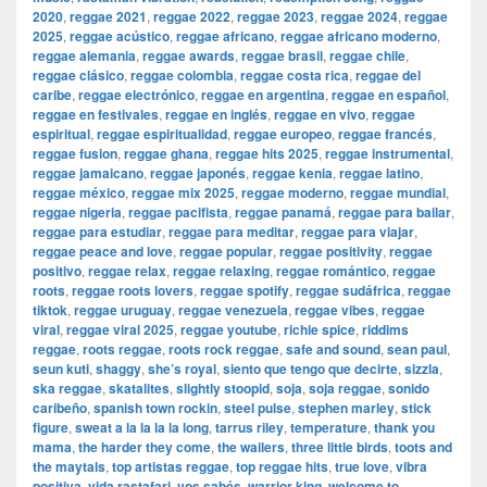
2020
,
reggae 2021
,
reggae 2022
,
reggae 2023
,
reggae 2024
,
reggae
2025
,
reggae acústico
,
reggae africano
,
reggae africano moderno
,
reggae alemania
,
reggae awards
,
reggae brasil
,
reggae chile
,
reggae clásico
,
reggae colombia
,
reggae costa rica
,
reggae del
caribe
,
reggae electrónico
,
reggae en argentina
,
reggae en español
,
reggae en festivales
,
reggae en inglés
,
reggae en vivo
,
reggae
espiritual
,
reggae espiritualidad
,
reggae europeo
,
reggae francés
,
reggae fusion
,
reggae ghana
,
reggae hits 2025
,
reggae instrumental
,
reggae jamaicano
,
reggae japonés
,
reggae kenia
,
reggae latino
,
reggae méxico
,
reggae mix 2025
,
reggae moderno
,
reggae mundial
,
reggae nigeria
,
reggae pacifista
,
reggae panamá
,
reggae para bailar
,
reggae para estudiar
,
reggae para meditar
,
reggae para viajar
,
reggae peace and love
,
reggae popular
,
reggae positivity
,
reggae
positivo
,
reggae relax
,
reggae relaxing
,
reggae romántico
,
reggae
roots
,
reggae roots lovers
,
reggae spotify
,
reggae sudáfrica
,
reggae
tiktok
,
reggae uruguay
,
reggae venezuela
,
reggae vibes
,
reggae
viral
,
reggae viral 2025
,
reggae youtube
,
richie spice
,
riddims
reggae
,
roots reggae
,
roots rock reggae
,
safe and sound
,
sean paul
,
seun kuti
,
shaggy
,
she’s royal
,
siento que tengo que decirte
,
sizzla
,
ska reggae
,
skatalites
,
slightly stoopid
,
soja
,
soja reggae
,
sonido
caribeño
,
spanish town rockin
,
steel pulse
,
stephen marley
,
stick
figure
,
sweat a la la la la long
,
tarrus riley
,
temperature
,
thank you
mama
,
the harder they come
,
the wailers
,
three little birds
,
toots and
the maytals
,
top artistas reggae
,
top reggae hits
,
true love
,
vibra
positiva
,
vida rastafari
,
vos sabés
,
warrior king
,
welcome to