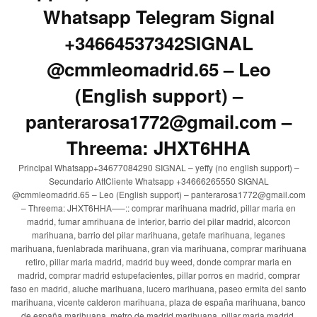
Whatsapp Telegram Signal
+34664537342SIGNAL
@cmmleomadrid.65 – Leo
(English support) –
panterarosa1772@gmail.com –
Threema: JHXT6HHA
Principal Whatsapp+34677084290 SIGNAL – yeffy (no english support) –
Secundario AttCliente Whatsapp +34666265550 SIGNAL
@cmmleomadrid.65 – Leo (English support) – panterarosa1772@gmail.com
– Threema: JHXT6HHA—–:: comprar marihuana madrid, pillar maria en
madrid, fumar amrihuana de interior, barrio del pilar madrid, alcorcon
marihuana, barrio del pilar marihuana, getafe marihuana, leganes
marihuana, fuenlabrada marihuana, gran via marihuana, comprar marihuana
retiro, pillar maria madrid, madrid buy weed, donde comprar maria en
madrid, comprar madrid estupefacientes, pillar porros en madrid, comprar
faso en madrid, aluche marihuana, lucero marihuana, paseo ermita del santo
marihuana, vicente calderon marihuana, plaza de españa marihuana, banco
de españa marihuana, metro de madrid marihuana, pillar maria madrid,