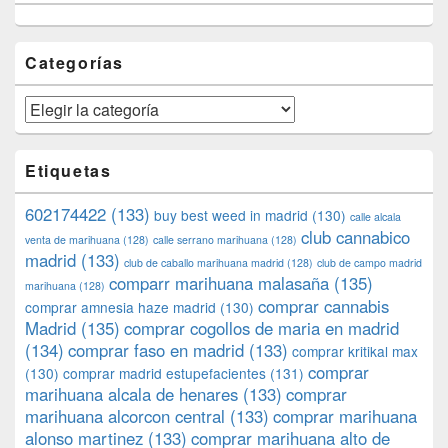
Categorías
Categorías
Etiquetas
602174422
(133)
buy best weed in madrid
(130)
calle alcala
club cannabico
venta de marihuana
(128)
calle serrano marihuana
(128)
madrid
(133)
club de caballo marihuana madrid
(128)
club de campo madrid
comparr marihuana malasaña
(135)
marihuana
(128)
comprar cannabis
comprar amnesia haze madrid
(130)
Madrid
(135)
comprar cogollos de maria en madrid
(134)
comprar faso en madrid
(133)
comprar kritikal max
comprar
(130)
comprar madrid estupefacientes
(131)
marihuana alcala de henares
(133)
comprar
marihuana alcorcon central
(133)
comprar marihuana
alonso martinez
(133)
comprar marihuana alto de