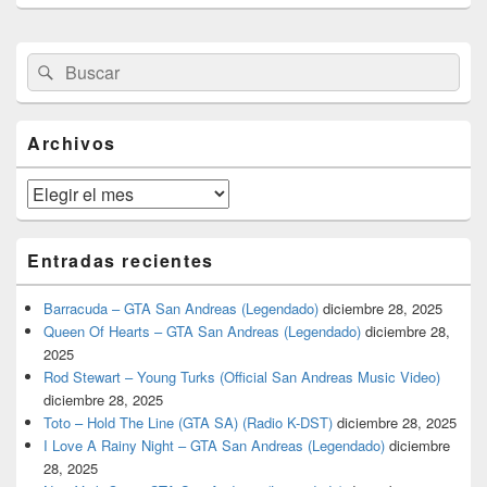
El
Buscar
Buscar
área
por:
de
widget
barra
Archivos
lateral
primaria
Archivos
Entradas recientes
Barracuda – GTA San Andreas (Legendado)
diciembre 28, 2025
Queen Of Hearts – GTA San Andreas (Legendado)
diciembre 28,
2025
Rod Stewart – Young Turks (Official San Andreas Music Video)
diciembre 28, 2025
Toto – Hold The Line (GTA SA) (Radio K-DST)
diciembre 28, 2025
I Love A Rainy Night – GTA San Andreas (Legendado)
diciembre
28, 2025