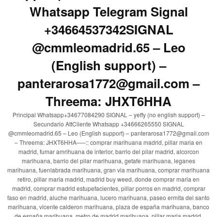
Whatsapp Telegram Signal
+34664537342SIGNAL
@cmmleomadrid.65 – Leo
(English support) –
panterarosa1772@gmail.com –
Threema: JHXT6HHA
Principal Whatsapp+34677084290 SIGNAL – yeffy (no english support) –
Secundario AttCliente Whatsapp +34666265550 SIGNAL
@cmmleomadrid.65 – Leo (English support) – panterarosa1772@gmail.com
– Threema: JHXT6HHA—–:: comprar marihuana madrid, pillar maria en
madrid, fumar amrihuana de interior, barrio del pilar madrid, alcorcon
marihuana, barrio del pilar marihuana, getafe marihuana, leganes
marihuana, fuenlabrada marihuana, gran via marihuana, comprar marihuana
retiro, pillar maria madrid, madrid buy weed, donde comprar maria en
madrid, comprar madrid estupefacientes, pillar porros en madrid, comprar
faso en madrid, aluche marihuana, lucero marihuana, paseo ermita del santo
marihuana, vicente calderon marihuana, plaza de españa marihuana, banco
de españa marihuana, metro de madrid marihuana, pillar maria madrid,