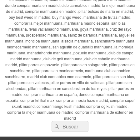
donde comprar maria en madrid, club cannabico madrid, la mejor marihuana
de madrid, comprar marihuana en madrid, pillar bolsas de maria en madrid,
buy best weed in madrid, buy mango weed, marihuana de frutas madrid,
comprar la mejor marihuana, marihuana madrid españa, san blas
marihuana, rivas vaciamadrid marihuana, goya marihuana, cruz del rayo
marihuana, prosperidad marihuana, sainz de baranda marihuana, arguelles
marihuana, moncloa marihuana, alsacia marihuana, sanchinarro marihuana,
montecarmelo marihuana, san agustin de guadalix marihuana, la moraleja
marihuana, mahadahonda marihuana, pozuelo marihuana, club de campo
madrid marihuana, club de golf marihuana, club de caballo marihuana
madrid, pillar porros en pozuelo, pillar porros en sotogrande, pillar porros en
sanchinarro, pillar porros en montecarmelo, marihuana club cannabico
sanchinarro, madrid club cannabico montecarmelo, pillar porros en san blas,
pillar porros en vallecas, pillar porros en villa de vallecas, pillar porros en
alcobendas, pillar marihuana en sansebastian de los reyes, pillar porros en
madrid, comprar marihuana en españa, donde comprar marihuana en
españa, comprar kritikal max, comprar amnesia haze madrid, comprar super
skunk madrid, comprar mango kush madrid,comprar og kush madrid,
comprar la mejor marihuana de madrid, comprar marihuana de exterior en
madrid
Buscar
Buscar
por: