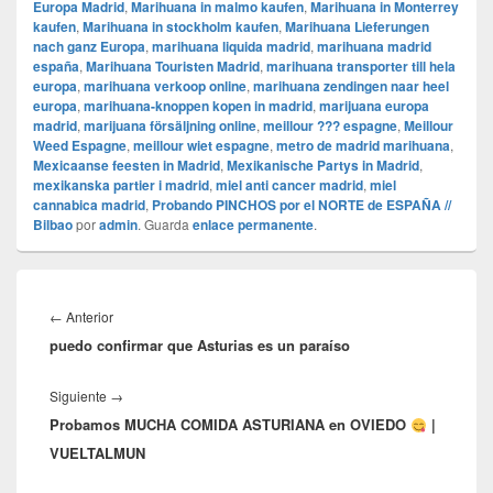
Europa Madrid
,
Marihuana in malmo kaufen
,
Marihuana in Monterrey
kaufen
,
Marihuana in stockholm kaufen
,
Marihuana Lieferungen
nach ganz Europa
,
marihuana liquida madrid
,
marihuana madrid
españa
,
Marihuana Touristen Madrid
,
marihuana transporter till hela
europa
,
marihuana verkoop online
,
marihuana zendingen naar heel
europa
,
marihuana-knoppen kopen in madrid
,
marijuana europa
madrid
,
marijuana försäljning online
,
meillour ??? espagne
,
Meillour
Weed Espagne
,
meillour wiet espagne
,
metro de madrid marihuana
,
Mexicaanse feesten in Madrid
,
Mexikanische Partys in Madrid
,
mexikanska partier i madrid
,
miel anti cancer madrid
,
miel
cannabica madrid
,
Probando PINCHOS por el NORTE de ESPAÑA //
Bilbao
por
admin
. Guarda
enlace permanente
.
Navegación
de
Entrada
←
Anterior
entradas
puedo confirmar que Asturias es un paraíso
anterior:
Entrada
Siguiente
→
Probamos MUCHA COMIDA ASTURIANA en OVIEDO
siguiente:
|
VUELTALMUN