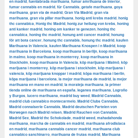
en madrid
,
fuenlabrada marihuana
,
fumar amrihuana de interior
,
fumar cannabis en madrid
,
für Cannabis
,
getafe marihuana
,
goya
marihuana
,
gran via de madrid
,
​​Gran Via Madrid
,
gran via
marihuana
,
gran via pillar marihuana
,
honig anti krebs madrid
,
honig
thc cannabica
,
Honig thc Madrid
,
honig zur heilung von krebs
,
honing
anti kanker madrid
,
honing om kanker te genezen
,
honing thc
cannabica
,
honing thc madrid
,
honung anti cancer madrid
,
honung
för att bota cancer
,
honung thc cannabis
,
honung thc madrid
,
kaufen
Marihuana in Valencia
,
kaufen Marihuana Knospen i n Madrid
,
koop
marihuana in Barcelona
,
koop marihuana in berlijn
,
koop marihuana
in malmo
,
koop marihuana in monterrey
,
koop marihuana in
Stockholm
,
​​koop marihuana in Valencia
,
köp marijuana i Malmö
,
köp
marijuana i monterrey
,
köp marijuana i stockholm
,
​​köp marijuana i
valencia
,
köp marijuana knoppar i madrid
,
köpa marihuana i berlin
,
köpa marijuana i barcelona
,
la mejor marihuana de madrid
,
la mejor
marihuana en mano en madrid
,
la moraleja marihuana
,
la primer
tienda online de marihuana en españa
,
leganes marihuana
,
Logroño
y Burgos
,
lucero marihuana
,
madrid buy weed
,
Madrid Cannabis
,
madrid club cannabico montecarmelo
,
Madrid Clubs Cannabis
,
Madrid connaiserie Cannabis
,
Madrid deutschen Parteien von
Norwegen nach Madrid reisen
,
Madrid Rauchen von Cannabis
,
Madrid Sex
,
Madrid thc Schokolade
,
madrid weed
,
mahadahonda
marihuana
,
marcha de cannabis en madrid
,
marihuana afrodisiaca
en madrid
,
marihuana cannabis cancer madrid
,
marihuana club
cannabico sanchinarro
,
marihuana de frutas madrid
,
Marihuana