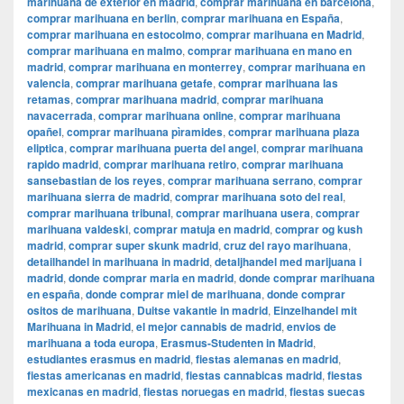
marihuana de exterior en madrid
,
comprar marihuana en barcelona
,
comprar marihuana en berlin
,
comprar marihuana en España
,
comprar marihuana en estocolmo
,
comprar marihuana en Madrid
,
comprar marihuana en malmo
,
comprar marihuana en mano en
madrid
,
comprar marihuana en monterrey
,
comprar marihuana en
valencia
,
comprar marihuana getafe
,
comprar marihuana las
retamas
,
comprar marihuana madrid
,
comprar marihuana
navacerrada
,
comprar marihuana online
,
comprar marihuana
opañel
,
comprar marihuana pìramides
,
comprar marihuana plaza
eliptica
,
comprar marihuana puerta del angel
,
comprar marihuana
rapido madrid
,
comprar marihuana retiro
,
comprar marihuana
sansebastian de los reyes
,
comprar marihuana serrano
,
comprar
marihuana sierra de madrid
,
comprar marihuana soto del real
,
comprar marihuana tribunal
,
comprar marihuana usera
,
comprar
marihuana valdeski
,
comprar matuja en madrid
,
comprar og kush
madrid
,
comprar super skunk madrid
,
cruz del rayo marihuana
,
detailhandel in marihuana in madrid
,
detaljhandel med marijuana i
madrid
,
donde comprar maria en madrid
,
donde comprar marihuana
en españa
,
donde comprar miel de marihuana
,
donde comprar
ositos de marihuana
,
Duitse vakantie in madrid
,
Einzelhandel mit
Marihuana in Madrid
,
el mejor cannabis de madrid
,
envios de
marihuana a toda europa
,
Erasmus-Studenten in Madrid
,
estudiantes erasmus en madrid
,
fiestas alemanas en madrid
,
fiestas americanas en madrid
,
fiestas cannabicas madrid
,
fiestas
mexicanas en madrid
,
fiestas noruegas en madrid
,
fiestas suecas