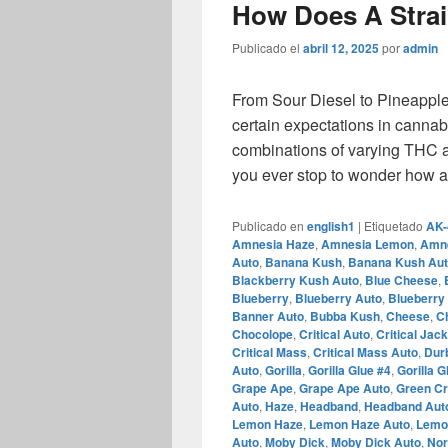
How Does A Strai
Publicado el
abril 12, 2025
por
admin
From Sour Diesel to Pineapple
certain expectations in cannab
combinations of varying THC a
you ever stop to wonder how 
Publicado en
english1
|
Etiquetado
AK-
Amnesia Haze
,
Amnesia Lemon
,
Amne
Auto
,
Banana Kush
,
Banana Kush Au
Blackberry Kush Auto
,
Blue Cheese
,
Blueberry
,
Blueberry Auto
,
Blueberry 
Banner Auto
,
Bubba Kush
,
Cheese
,
C
Chocolope
,
Critical Auto
,
Critical Jack
Critical Mass
,
Critical Mass Auto
,
Dur
Auto
,
Gorilla
,
Gorilla Glue #4
,
Gorilla G
Grape Ape
,
Grape Ape Auto
,
Green C
Auto
,
Haze
,
Headband
,
Headband Aut
Lemon Haze
,
Lemon Haze Auto
,
Lemo
Auto
,
Moby Dick
,
Moby Dick Auto
,
Nor