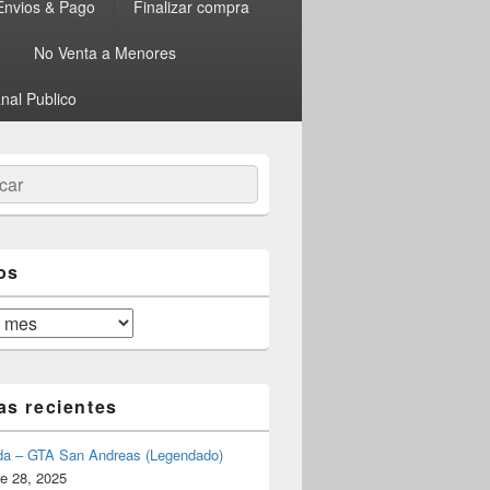
Envios & Pago
Finalizar compra
No Venta a Menores
nal Publico
ar
os
as recientes
da – GTA San Andreas (Legendado)
e 28, 2025