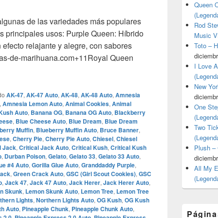
Queen O
(Legend
algunas de las variedades más populares
Rod Stew
us principales usos:​ Purple Queen: Híbrido
Music V
efecto relajante y alegre, con sabores
Toto – 
diciembr
millas-de-marihuana.com+11Royal Queen
I Love 
s de cannabis que mas buscan las mujeres
(Legend
New Yor
do
AK-47
,
AK-47 Auto
,
AK-48
,
AK-48 Auto
,
Amnesia
diciembr
,
Amnesia Lemon Auto
,
Animal Cookies
,
Animal
One Ste
Kush Auto
,
Banana OG
,
Banana OG Auto
,
Blackberry
(Legend
eese
,
Blue Cheese Auto
,
Blue Dream
,
Blue Dream
Two Tic
berry Muffin
,
Blueberry Muffin Auto
,
Bruce Banner
,
(Legend
ese
,
Cherry Pie
,
Cherry Pie Auto
,
Chiesel
,
Chiesel
l Jack
,
Critical Jack Auto
,
Critical Kush
,
Critical Kush
Plush –
o
,
Durban Poison
,
Gelato
,
Gelato 33
,
Gelato 33 Auto
,
diciembr
lue #4 Auto
,
Gorilla Glue Auto
,
Granddaddy Purple
,
All My 
rack
,
Green Crack Auto
,
GSC (Girl Scout Cookies)
,
GSC
(Legend
o
,
Jack 47
,
Jack 47 Auto
,
Jack Herer
,
Jack Herer Auto
,
n Skunk
,
Lemon Skunk Auto
,
Lemon Tree
,
Lemon Tree
thern Lights
,
Northern Lights Auto
,
OG Kush
,
OG Kush
th Auto
,
Pineapple Chunk
,
Pineapple Chunk Auto
,
Página
 2.0
,
Pineapple Express 2.0 Auto
,
Pineapple Express