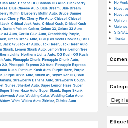
No Vent
Kush Auto
,
Banana OG
,
Banana OG Auto
,
Blackberry
eese
,
Blue Cheese Auto
,
Blue Dream
,
Blue Dream
Nuestro
berry Muffin
,
Blueberry Muffin Auto
,
Bruce Banner
,
Nuestros
ese
,
Cherry Pie
,
Cherry Pie Auto
,
Chiesel
,
Chiesel
Opinion 
l Jack
,
Critical Jack Auto
,
Critical Kush
,
Critical Kush
Quiene
o
,
Durban Poison
,
Gelato
,
Gelato 33
,
Gelato 33 Auto
,
SIGNAL 
lue #4 Auto
,
Gorilla Glue Auto
,
Granddaddy Purple
,
Tienda
rack
,
Green Crack Auto
,
GSC (Girl Scout Cookies)
,
GSC
o
,
Jack 47
,
Jack 47 Auto
,
Jack Herer
,
Jack Herer Auto
,
n Skunk
,
Lemon Skunk Auto
,
Lemon Tree
,
Lemon Tree
thern Lights
,
Northern Lights Auto
,
OG Kush
,
OG Kush
Coment
th Auto
,
Pineapple Chunk
,
Pineapple Chunk Auto
,
 2.0
,
Pineapple Express 2.0 Auto
,
Pineapple Express
tinum Kush
,
Platinum Kush Auto
,
Purple Haze
,
Purple
le
,
Purple Urkle Auto
,
Skunk #1
,
Skywalker OG
,
Sour
Banana
,
Strawberry Banana Auto
,
Strawberry Cough
,
et
,
Sunset Sherbet Auto
,
Super Lemon Haze
,
Super
Catego
Super Silver Haze Auto
,
Super Skunk
,
Super Skunk
rainwreck Auto
,
Wedding Cake
,
Wedding Cake Auto
,
Categorías
 Widow
,
White Widow Auto
,
Zkittlez
,
Zkittlez Auto
Etique