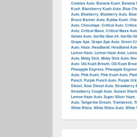
Cookies Auto
,
Banana Kush
,
Banana 
Kush
,
Blackberry Kush Auto
,
Blue Ch
Auto
,
Blueberry
,
Blueberry Auto
,
Blue
Bruce Banner Auto
,
Bubba Kush
,
Che
Auto
,
Chocolope
,
Critical Auto
,
Critica
Auto
,
Critical Mass
,
Critical Mass Aut
Gelato Auto
,
Gorilla Glue #4
,
Gorilla G
Grape Ape
,
Grape Ape Auto
,
Green C
Auto
,
Haze
,
Headband
,
Headband Aut
Lemon Haze
,
Lemon Haze Auto
,
Lemo
Auto
,
Moby Dick
,
Moby Dick Auto
,
Nor
Auto
,
OG Kush Breath
,
OG Kush Brea
Pineapple Express
,
Pineapple Express
Auto
,
Pink Kush
,
Pink Kush Auto
,
Pla
Punch
,
Purple Punch Auto
,
Purple Urk
Diesel
,
Sour Diesel Auto
,
Strawberry 
Strawberry Cough Auto
,
Sunset Sherb
Lemon Haze Auto
,
Super Silver Haze
,
Auto
,
Tangerine Dream
,
Trainwreck
,
T
White Rhino
,
White Rhino Auto
,
White