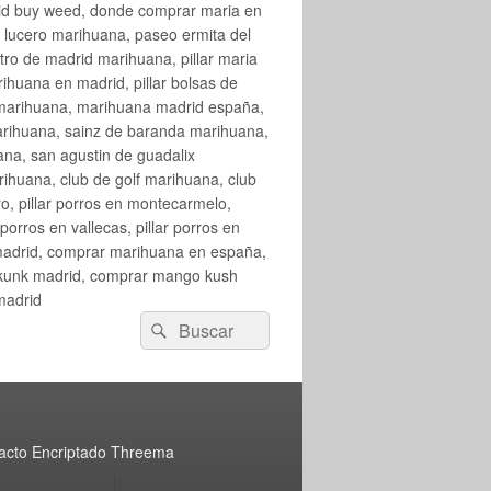
rid buy weed, donde comprar maria en
 lucero marihuana, paseo ermita del
o de madrid marihuana, pillar maria
huana en madrid, pillar bolsas de
 marihuana, marihuana madrid españa,
arihuana, sainz de baranda marihuana,
na, san agustin de guadalix
huana, club de golf marihuana, club
ro, pillar porros en montecarmelo,
orros en vallecas, pillar porros en
en madrid, comprar marihuana en españa,
skunk madrid, comprar mango kush
madrid
Buscar
Buscar
por:
acto Encriptado Threema