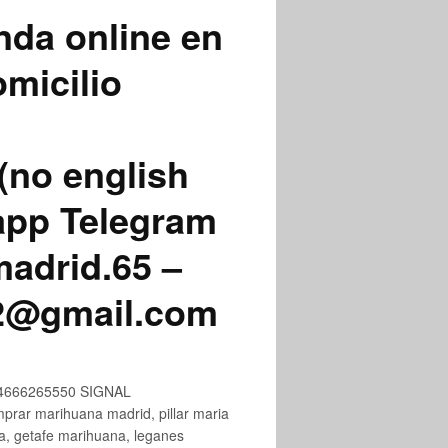
nda online en
micilio
(no english
app Telegram
adrid.65 –
72@gmail.com
+34666265550 SIGNAL
ar marihuana madrid, pillar maria
na, getafe marihuana, leganes