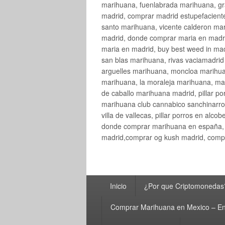
marihuana, fuenlabrada marihuana, gr
madrid, comprar madrid estupefaciente
santo marihuana, vicente calderon ma
madrid, donde comprar maria en madri
maria en madrid, buy best weed in ma
san blas marihuana, rivas vaciamadri
arguelles marihuana, moncloa marihua
marihuana, la moraleja marihuana, ma
de caballo marihuana madrid, pillar por
marihuana club cannabico sanchinarro, 
villa de vallecas, pillar porros en al
donde comprar marihuana en españa, 
madrid,comprar og kush madrid, compr
Menú
Inicio
¿Por que Criptomonedas
principal
Comprar Marihuana en Mexico – En