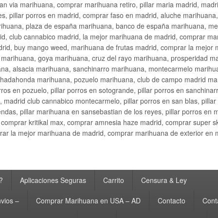
an via marihuana, comprar marihuana retiro, pillar maria madrid, mad
s, pillar porros en madrid, comprar faso en madrid, aluche marihuana,
rihuana, plaza de españa marihuana, banco de españa marihuana, metr
d, club cannabico madrid, la mejor marihuana de madrid, comprar mari
drid, buy mango weed, marihuana de frutas madrid, comprar la mejor
d marihuana, goya marihuana, cruz del rayo marihuana, prosperidad m
na, alsacia marihuana, sanchinarro marihuana, montecarmelo marihua
hadahonda marihuana, pozuelo marihuana, club de campo madrid mari
ros en pozuelo, pillar porros en sotogrande, pillar porros en sanchinar
madrid club cannabico montecarmelo, pillar porros en san blas, pillar p
cobendas, pillar marihuana en sansebastian de los reyes, pillar porros 
comprar kritikal max, comprar amnesia haze madrid, comprar super 
ar la mejor marihuana de madrid, comprar marihuana de exterior en 
?
Aplicaciones Seguras
Carrito
Censura & Ley
vios –
Comprar Marihuana en USA – AD
Contacto
Cont