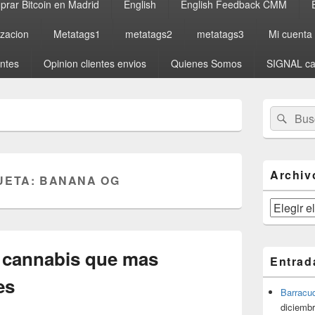
rar Bitcoin en Madrid
English
English Feedback CMM
izacion
Metatags1
metatags2
metatags3
Mi cuenta
entes
Opinion clientes envios
Quienes Somos
SIGNAL ca
El
Buscar
Busc
área
por:
de
widget
barra
lateral
Archiv
UETA:
BANANA OG
primaria
Archivos
e cannabis que mas
Entrad
es
Barracu
diciembr