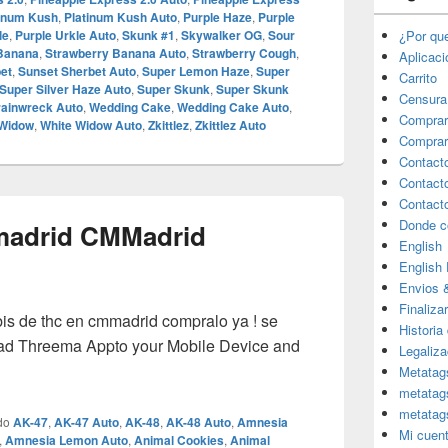
tinum Kush
,
Platinum Kush Auto
,
Purple Haze
,
Purple
le
,
Purple Urkle Auto
,
Skunk #1
,
Skywalker OG
,
Sour
¿Por qu
Banana
,
Strawberry Banana Auto
,
Strawberry Cough
,
Aplicac
et
,
Sunset Sherbet Auto
,
Super Lemon Haze
,
Super
Carrito
Super Silver Haze Auto
,
Super Skunk
,
Super Skunk
Censura
rainwreck Auto
,
Wedding Cake
,
Wedding Cake Auto
,
Comprar
 Widow
,
White Widow Auto
,
Zkittlez
,
Zkittlez Auto
Comprar
Contact
Contact
Contact
Donde c
madrid CMMadrid
English
English
Envios 
Finaliza
bis de thc en cmmadrid compralo ya ! se
Historia
ad Threema Appto your Mobile Device and
Legaliza
Metatag
metatag
metatag
do
AK-47
,
AK-47 Auto
,
AK-48
,
AK-48 Auto
,
Amnesia
Mi cuen
,
Amnesia Lemon Auto
,
Animal Cookies
,
Animal