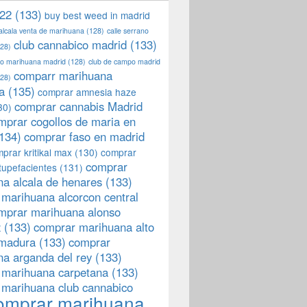
22
(133)
buy best weed in madrid
 alcala venta de marihuana
(128)
calle serrano
club cannabico madrid
(133)
28)
llo marihuana madrid
(128)
club de campo madrid
comparr marihuana
28)
a
(135)
comprar amnesia haze
comprar cannabis Madrid
30)
mprar cogollos de maria en
134)
comprar faso en madrid
prar kritikal max
(130)
comprar
comprar
tupefacientes
(131)
a alcala de henares
(133)
marihuana alcorcon central
mprar marihuana alonso
z
(133)
comprar marihuana alto
emadura
(133)
comprar
a arganda del rey
(133)
 marihuana carpetana
(133)
 marihuana club cannabico
omprar marihuana