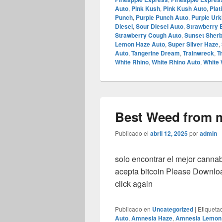
Auto
,
Pink Kush
,
Pink Kush Auto
,
Pla
Punch
,
Purple Punch Auto
,
Purple Urk
Diesel
,
Sour Diesel Auto
,
Strawberry 
Strawberry Cough Auto
,
Sunset Sherb
Lemon Haze Auto
,
Super Silver Haze
,
Auto
,
Tangerine Dream
,
Trainwreck
,
T
White Rhino
,
White Rhino Auto
,
White
Best Weed from 
Publicado el
abril 12, 2025
por
admin
solo encontrar el mejor canna
acepta bitcoin Please Downlo
click again
Publicado en
Uncategorized
|
Etiqueta
Auto
,
Amnesia Haze
,
Amnesia Lemon