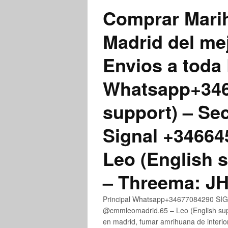
Comprar Marih
Madrid del me
Envios a toda 
Whatsapp+3467
support) – Se
Signal +3466
Leo (English 
– Threema: 
Principal Whatsapp+34677084290 SIGN
@cmmleomadrid.65 – Leo (English su
en madrid, fumar amrihuana de interior