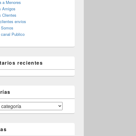
a a Menores
s Amigos
 Clientes
clientes envios
s Somos
canal Publico
arios recientes
rías
tas