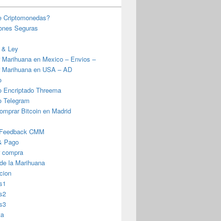
e Criptomonedas?
iones Seguras
 & Ley
 Marihuana en Mexico – Envios –
 Marihuana en USA – AD
o
o Encriptado Threema
o Telegram
omprar Bitcoin en Madrid
 Feedback CMM
& Pago
r compra
 de la Marihuana
cion
s1
s2
s3
ta