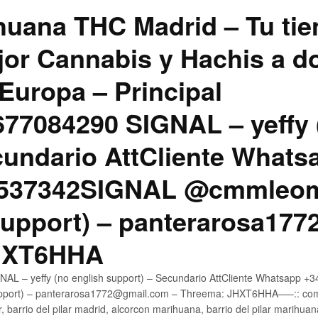
uana THC Madrid – Tu tie
jor Cannabis y Hachis a do
Europa – Principal
7084290 SIGNAL – yeffy 
cundario AttCliente Whats
4537342SIGNAL @cmmleom
support) – panterarosa17
JHXT6HHA
AL – yeffy (no english support) – Secundario AttCliente Whatsapp 
pport) – panterarosa1772@gmail.com – Threema: JHXT6HHA—–:: compr
, barrio del pilar madrid, alcorcon marihuana, barrio del pilar marihua