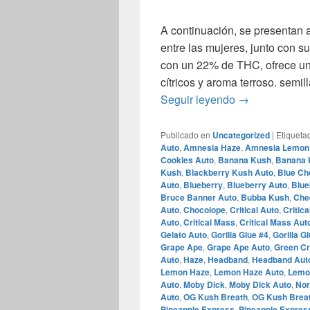
A continuación, se presentan 
entre las mujeres, junto con s
con un 22% de THC, ofrece un 
cítricos y aroma terroso. ​se
las variedade
Seguir leyendo
→
Publicado en
Uncategorized
|
Etiqueta
Auto
,
Amnesia Haze
,
Amnesia Lemon
Cookies Auto
,
Banana Kush
,
Banana 
Kush
,
Blackberry Kush Auto
,
Blue Ch
Auto
,
Blueberry
,
Blueberry Auto
,
Blue
Bruce Banner Auto
,
Bubba Kush
,
Che
Auto
,
Chocolope
,
Critical Auto
,
Critica
Auto
,
Critical Mass
,
Critical Mass Aut
Gelato Auto
,
Gorilla Glue #4
,
Gorilla G
Grape Ape
,
Grape Ape Auto
,
Green C
Auto
,
Haze
,
Headband
,
Headband Aut
Lemon Haze
,
Lemon Haze Auto
,
Lemo
Auto
,
Moby Dick
,
Moby Dick Auto
,
Nor
Auto
,
OG Kush Breath
,
OG Kush Brea
Pineapple Express
,
Pineapple Express