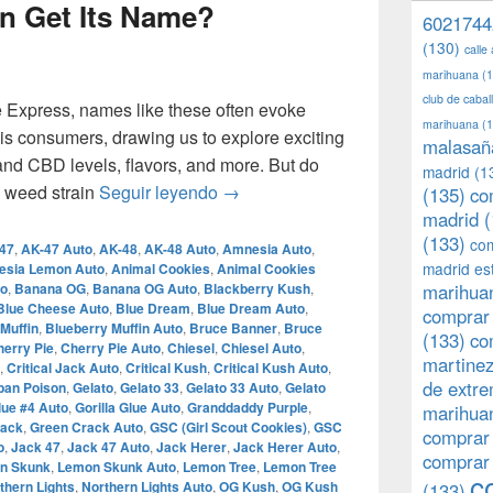
n Get Its Name?
6021744
(130)
calle
marihuana
(1
club de caba
 Express, names like these often evoke
marihuana
(1
is consumers, drawing us to explore exciting
malasañ
nd CBD levels, flavors, and more. But do
madrid
(1
How Does A Strain Get Its Name?
a weed strain
Seguir leyendo
→
(135)
co
madrid
(
(133)
com
47
,
AK-47 Auto
,
AK-48
,
AK-48 Auto
,
Amnesia Auto
,
madrid es
sia Lemon Auto
,
Animal Cookies
,
Animal Cookies
to
,
Banana OG
,
Banana OG Auto
,
Blackberry Kush
,
marihuan
Blue Cheese Auto
,
Blue Dream
,
Blue Dream Auto
,
comprar 
Muffin
,
Blueberry Muffin Auto
,
Bruce Banner
,
Bruce
(133)
co
herry Pie
,
Cherry Pie Auto
,
Chiesel
,
Chiesel Auto
,
martine
,
Critical Jack Auto
,
Critical Kush
,
Critical Kush Auto
,
de extr
ban Poison
,
Gelato
,
Gelato 33
,
Gelato 33 Auto
,
Gelato
lue #4 Auto
,
Gorilla Glue Auto
,
Granddaddy Purple
,
marihuan
rack
,
Green Crack Auto
,
GSC (Girl Scout Cookies)
,
GSC
comprar
o
,
Jack 47
,
Jack 47 Auto
,
Jack Herer
,
Jack Herer Auto
,
comprar
n Skunk
,
Lemon Skunk Auto
,
Lemon Tree
,
Lemon Tree
c
thern Lights
,
Northern Lights Auto
,
OG Kush
,
OG Kush
(133)