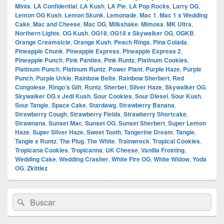
Mints
,
LA Confidential
,
LA Kush
,
LA Pie
,
LA Pop Rocks
,
Larry OG
,
Lemon OG Kush
,
Lemon Skunk
,
Lemonade
,
Mac 1
,
Mac 1 x Wedding
Cake
,
Mac and Cheese
,
Mac OG
,
Milkshake
,
Mimosa
,
MK Ultra
,
Northern Lights
,
OG Kush
,
OG18
,
OG18 x Skywalker OG
,
OGKB
,
Orange Creamsicle
,
Orange Kush
,
Peach Rings
,
Pina Colada
,
Pineapple Chunk
,
Pineapple Express
,
Pineapple Express 2
,
Pineapple Punch
,
Pink Panties
,
Pink Runtz
,
Platinum Cookies
,
Platinum Punch
,
Platinum Runtz
,
Power Plant
,
Purple Haze
,
Purple
Punch
,
Purple Urkle
,
Rainbow Belts
,
Rainbow Sherbert
,
Red
Congolese
,
Ringo’s Gift
,
Runtz
,
Sherbet
,
Silver Haze
,
Skywalker OG
,
Skywalker OG x Jedi Kush
,
Sour Cookies
,
Sour Diesel
,
Sour Kush
,
Sour Tangie
,
Space Cake
,
Stardawg
,
Strawberry Banana
,
Strawberry Cough
,
Strawberry Fields
,
Strawberry Shortcake
,
Strawnana
,
Sunset Mac
,
Sunset OG
,
Sunset Sherbert
,
Super Lemon
Haze
,
Super Silver Haze
,
Sweet Tooth
,
Tangerine Dream
,
Tangie
,
Tangie x Runtz
,
The Plug
,
The White
,
Trainwreck
,
Tropical Cookies
,
Tropicana Cookies
,
Tropicanna
,
UK Cheese
,
Vanilla Frosting
,
Wedding Cake
,
Wedding Crasher
,
White Fire OG
,
White Widow
,
Yoda
OG
,
Zkittlez
El
Buscar
Buscar
área
por:
de
widget