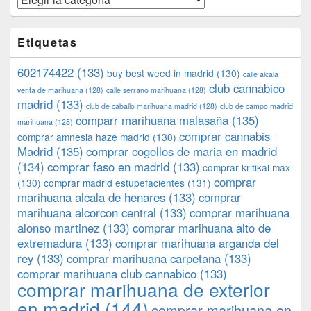
Etiquetas
602174422
(133)
buy best weed in madrid
(130)
calle alcala
club cannabico
venta de marihuana
(128)
calle serrano marihuana
(128)
madrid
(133)
club de caballo marihuana madrid
(128)
club de campo madrid
comparr marihuana malasaña
(135)
marihuana
(128)
comprar cannabis
comprar amnesia haze madrid
(130)
Madrid
(135)
comprar cogollos de maria en madrid
(134)
comprar faso en madrid
(133)
comprar kritikal max
comprar
(130)
comprar madrid estupefacientes
(131)
marihuana alcala de henares
(133)
comprar
marihuana alcorcon central
(133)
comprar marihuana
alonso martinez
(133)
comprar marihuana alto de
extremadura
(133)
comprar marihuana arganda del
rey
(133)
comprar marihuana carpetana
(133)
comprar marihuana club cannabico
(133)
comprar marihuana de exterior
en madrid
(144)
comprar marihuana en