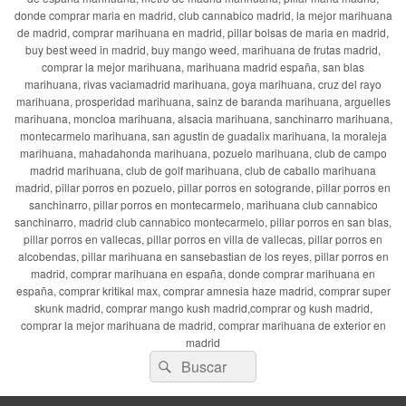
donde comprar maria en madrid, club cannabico madrid, la mejor marihuana
de madrid, comprar marihuana en madrid, pillar bolsas de maria en madrid,
buy best weed in madrid, buy mango weed, marihuana de frutas madrid,
comprar la mejor marihuana, marihuana madrid españa, san blas
marihuana, rivas vaciamadrid marihuana, goya marihuana, cruz del rayo
marihuana, prosperidad marihuana, sainz de baranda marihuana, arguelles
marihuana, moncloa marihuana, alsacia marihuana, sanchinarro marihuana,
montecarmelo marihuana, san agustin de guadalix marihuana, la moraleja
marihuana, mahadahonda marihuana, pozuelo marihuana, club de campo
madrid marihuana, club de golf marihuana, club de caballo marihuana
madrid, pillar porros en pozuelo, pillar porros en sotogrande, pillar porros en
sanchinarro, pillar porros en montecarmelo, marihuana club cannabico
sanchinarro, madrid club cannabico montecarmelo, pillar porros en san blas,
pillar porros en vallecas, pillar porros en villa de vallecas, pillar porros en
alcobendas, pillar marihuana en sansebastian de los reyes, pillar porros en
madrid, comprar marihuana en españa, donde comprar marihuana en
españa, comprar kritikal max, comprar amnesia haze madrid, comprar super
skunk madrid, comprar mango kush madrid,comprar og kush madrid,
comprar la mejor marihuana de madrid, comprar marihuana de exterior en
madrid
Buscar
Buscar
por: