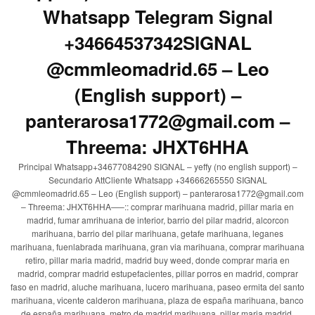
Whatsapp Telegram Signal
+34664537342SIGNAL
@cmmleomadrid.65 – Leo
(English support) –
panterarosa1772@gmail.com –
Threema: JHXT6HHA
Principal Whatsapp+34677084290 SIGNAL – yeffy (no english support) –
Secundario AttCliente Whatsapp +34666265550 SIGNAL
@cmmleomadrid.65 – Leo (English support) – panterarosa1772@gmail.com
– Threema: JHXT6HHA—–:: comprar marihuana madrid, pillar maria en
madrid, fumar amrihuana de interior, barrio del pilar madrid, alcorcon
marihuana, barrio del pilar marihuana, getafe marihuana, leganes
marihuana, fuenlabrada marihuana, gran via marihuana, comprar marihuana
retiro, pillar maria madrid, madrid buy weed, donde comprar maria en
madrid, comprar madrid estupefacientes, pillar porros en madrid, comprar
faso en madrid, aluche marihuana, lucero marihuana, paseo ermita del santo
marihuana, vicente calderon marihuana, plaza de españa marihuana, banco
de españa marihuana, metro de madrid marihuana, pillar maria madrid,