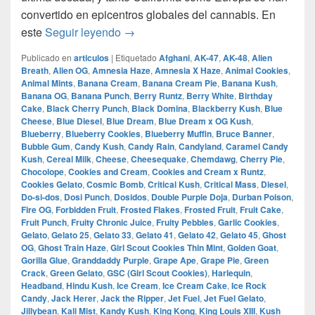
convertido en epicentros globales del cannabis. En
Las 100 Variedades de Marihuana Más
este
Seguir leyendo
→
Publicado en
articulos
|
Etiquetado
Afghani
,
AK-47
,
AK-48
,
Alien
Breath
,
Alien OG
,
Amnesia Haze
,
Amnesia X Haze
,
Animal Cookies
,
Animal Mints
,
Banana Cream
,
Banana Cream Pie
,
Banana Kush
,
Banana OG
,
Banana Punch
,
Berry Runtz
,
Berry White
,
Birthday
Cake
,
Black Cherry Punch
,
Black Domina
,
Blackberry Kush
,
Blue
Cheese
,
Blue Diesel
,
Blue Dream
,
Blue Dream x OG Kush
,
Blueberry
,
Blueberry Cookies
,
Blueberry Muffin
,
Bruce Banner
,
Bubble Gum
,
Candy Kush
,
Candy Rain
,
Candyland
,
Caramel Candy
Kush
,
Cereal Milk
,
Cheese
,
Cheesequake
,
Chemdawg
,
Cherry Pie
,
Chocolope
,
Cookies and Cream
,
Cookies and Cream x Runtz
,
Cookies Gelato
,
Cosmic Bomb
,
Critical Kush
,
Critical Mass
,
Diesel
,
Do-si-dos
,
Dosi Punch
,
Dosidos
,
Double Purple Doja
,
Durban Poison
,
Fire OG
,
Forbidden Fruit
,
Frosted Flakes
,
Frosted Fruit
,
Fruit Cake
,
Fruit Punch
,
Fruity Chronic Juice
,
Fruity Pebbles
,
Garlic Cookies
,
Gelato
,
Gelato 25
,
Gelato 33
,
Gelato 41
,
Gelato 42
,
Gelato 45
,
Ghost
OG
,
Ghost Train Haze
,
Girl Scout Cookies Thin Mint
,
Golden Goat
,
Gorilla Glue
,
Granddaddy Purple
,
Grape Ape
,
Grape Pie
,
Green
Crack
,
Green Gelato
,
GSC (Girl Scout Cookies)
,
Harlequin
,
Headband
,
Hindu Kush
,
Ice Cream
,
Ice Cream Cake
,
Ice Rock
Candy
,
Jack Herer
,
Jack the Ripper
,
Jet Fuel
,
Jet Fuel Gelato
,
Jillybean
,
Kali Mist
,
Kandy Kush
,
King Kong
,
King Louis XIII
,
Kush