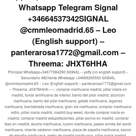
Whatsapp Telegram Signal
+34664537342SIGNAL
@cmmleomadrid.65 – Leo
(English support) –
panterarosa1772@gmail.com –
Threema: JHXT6HHA
Principal Whatsapp+34677084290 SIGNAL – yeffy (no english support) –
Secundario AttCliente Whatsapp +34666265550 SIGNAL
@cmmleomadrid.65 – Leo (English support) – panterarosa1772@gmail.com
– Threema: JHXT6HHA—–:: comprar marihuana madrid, pillar maria en
madrid, fumar amrihuana de interior, barrio del pilar madrid, alcorcon
marihuana, barrio del pilar marihuana, getafe marihuana, leganes
marihuana, fuenlabrada marihuana, gran via marihuana, comprar marihuana
retiro, pillar maria madrid, madrid buy weed, donde comprar maria en
madrid, comprar madrid estupefacientes, pillar porros en madrid, comprar
faso en madrid, aluche marihuana, lucero marihuana, paseo ermita del santo
marihuana, vicente calderon marihuana, plaza de españa marihuana, banco
de españa marihuana, metro de madrid marihuana, pillar maria madrid,