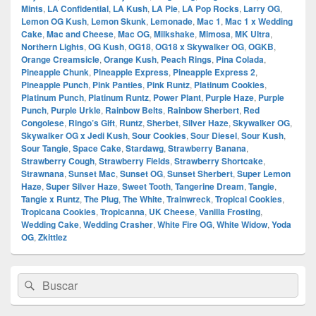
Mints
,
LA Confidential
,
LA Kush
,
LA Pie
,
LA Pop Rocks
,
Larry OG
,
Lemon OG Kush
,
Lemon Skunk
,
Lemonade
,
Mac 1
,
Mac 1 x Wedding
Cake
,
Mac and Cheese
,
Mac OG
,
Milkshake
,
Mimosa
,
MK Ultra
,
Northern Lights
,
OG Kush
,
OG18
,
OG18 x Skywalker OG
,
OGKB
,
Orange Creamsicle
,
Orange Kush
,
Peach Rings
,
Pina Colada
,
Pineapple Chunk
,
Pineapple Express
,
Pineapple Express 2
,
Pineapple Punch
,
Pink Panties
,
Pink Runtz
,
Platinum Cookies
,
Platinum Punch
,
Platinum Runtz
,
Power Plant
,
Purple Haze
,
Purple
Punch
,
Purple Urkle
,
Rainbow Belts
,
Rainbow Sherbert
,
Red
Congolese
,
Ringo’s Gift
,
Runtz
,
Sherbet
,
Silver Haze
,
Skywalker OG
,
Skywalker OG x Jedi Kush
,
Sour Cookies
,
Sour Diesel
,
Sour Kush
,
Sour Tangie
,
Space Cake
,
Stardawg
,
Strawberry Banana
,
Strawberry Cough
,
Strawberry Fields
,
Strawberry Shortcake
,
Strawnana
,
Sunset Mac
,
Sunset OG
,
Sunset Sherbert
,
Super Lemon
Haze
,
Super Silver Haze
,
Sweet Tooth
,
Tangerine Dream
,
Tangie
,
Tangie x Runtz
,
The Plug
,
The White
,
Trainwreck
,
Tropical Cookies
,
Tropicana Cookies
,
Tropicanna
,
UK Cheese
,
Vanilla Frosting
,
Wedding Cake
,
Wedding Crasher
,
White Fire OG
,
White Widow
,
Yoda
OG
,
Zkittlez
El
Buscar
Buscar
área
por:
de
widget