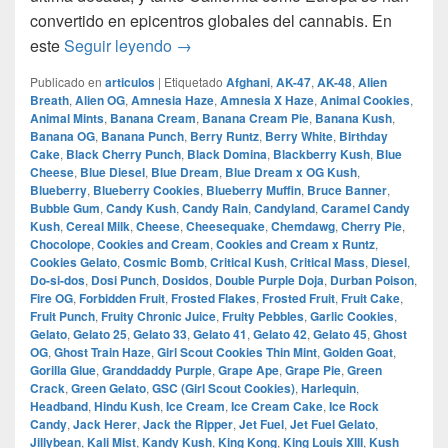
convertido en epicentros globales del cannabis. En
Las 100 Variedades de Marihuana Más
este
Seguir leyendo
→
Publicado en
articulos
|
Etiquetado
Afghani
,
AK-47
,
AK-48
,
Alien
Breath
,
Alien OG
,
Amnesia Haze
,
Amnesia X Haze
,
Animal Cookies
,
Animal Mints
,
Banana Cream
,
Banana Cream Pie
,
Banana Kush
,
Banana OG
,
Banana Punch
,
Berry Runtz
,
Berry White
,
Birthday
Cake
,
Black Cherry Punch
,
Black Domina
,
Blackberry Kush
,
Blue
Cheese
,
Blue Diesel
,
Blue Dream
,
Blue Dream x OG Kush
,
Blueberry
,
Blueberry Cookies
,
Blueberry Muffin
,
Bruce Banner
,
Bubble Gum
,
Candy Kush
,
Candy Rain
,
Candyland
,
Caramel Candy
Kush
,
Cereal Milk
,
Cheese
,
Cheesequake
,
Chemdawg
,
Cherry Pie
,
Chocolope
,
Cookies and Cream
,
Cookies and Cream x Runtz
,
Cookies Gelato
,
Cosmic Bomb
,
Critical Kush
,
Critical Mass
,
Diesel
,
Do-si-dos
,
Dosi Punch
,
Dosidos
,
Double Purple Doja
,
Durban Poison
,
Fire OG
,
Forbidden Fruit
,
Frosted Flakes
,
Frosted Fruit
,
Fruit Cake
,
Fruit Punch
,
Fruity Chronic Juice
,
Fruity Pebbles
,
Garlic Cookies
,
Gelato
,
Gelato 25
,
Gelato 33
,
Gelato 41
,
Gelato 42
,
Gelato 45
,
Ghost
OG
,
Ghost Train Haze
,
Girl Scout Cookies Thin Mint
,
Golden Goat
,
Gorilla Glue
,
Granddaddy Purple
,
Grape Ape
,
Grape Pie
,
Green
Crack
,
Green Gelato
,
GSC (Girl Scout Cookies)
,
Harlequin
,
Headband
,
Hindu Kush
,
Ice Cream
,
Ice Cream Cake
,
Ice Rock
Candy
,
Jack Herer
,
Jack the Ripper
,
Jet Fuel
,
Jet Fuel Gelato
,
Jillybean
,
Kali Mist
,
Kandy Kush
,
King Kong
,
King Louis XIII
,
Kush