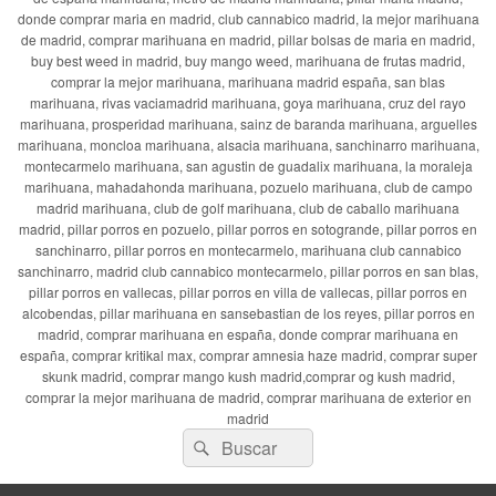
donde comprar maria en madrid, club cannabico madrid, la mejor marihuana
de madrid, comprar marihuana en madrid, pillar bolsas de maria en madrid,
buy best weed in madrid, buy mango weed, marihuana de frutas madrid,
comprar la mejor marihuana, marihuana madrid españa, san blas
marihuana, rivas vaciamadrid marihuana, goya marihuana, cruz del rayo
marihuana, prosperidad marihuana, sainz de baranda marihuana, arguelles
marihuana, moncloa marihuana, alsacia marihuana, sanchinarro marihuana,
montecarmelo marihuana, san agustin de guadalix marihuana, la moraleja
marihuana, mahadahonda marihuana, pozuelo marihuana, club de campo
madrid marihuana, club de golf marihuana, club de caballo marihuana
madrid, pillar porros en pozuelo, pillar porros en sotogrande, pillar porros en
sanchinarro, pillar porros en montecarmelo, marihuana club cannabico
sanchinarro, madrid club cannabico montecarmelo, pillar porros en san blas,
pillar porros en vallecas, pillar porros en villa de vallecas, pillar porros en
alcobendas, pillar marihuana en sansebastian de los reyes, pillar porros en
madrid, comprar marihuana en españa, donde comprar marihuana en
españa, comprar kritikal max, comprar amnesia haze madrid, comprar super
skunk madrid, comprar mango kush madrid,comprar og kush madrid,
comprar la mejor marihuana de madrid, comprar marihuana de exterior en
madrid
Buscar
Buscar
por: