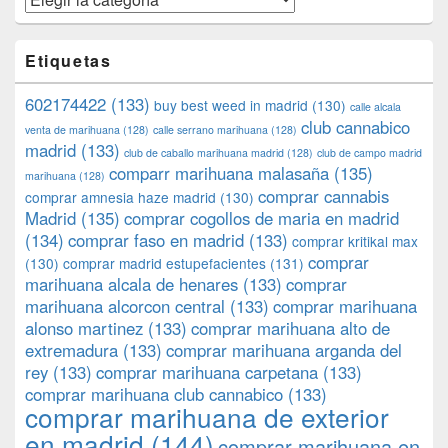
Etiquetas
602174422
(133)
buy best weed in madrid
(130)
calle alcala
club cannabico
venta de marihuana
(128)
calle serrano marihuana
(128)
madrid
(133)
club de caballo marihuana madrid
(128)
club de campo madrid
comparr marihuana malasaña
(135)
marihuana
(128)
comprar cannabis
comprar amnesia haze madrid
(130)
Madrid
(135)
comprar cogollos de maria en madrid
(134)
comprar faso en madrid
(133)
comprar kritikal max
comprar
(130)
comprar madrid estupefacientes
(131)
marihuana alcala de henares
(133)
comprar
marihuana alcorcon central
(133)
comprar marihuana
alonso martinez
(133)
comprar marihuana alto de
extremadura
(133)
comprar marihuana arganda del
rey
(133)
comprar marihuana carpetana
(133)
comprar marihuana club cannabico
(133)
comprar marihuana de exterior
en madrid
(144)
comprar marihuana en