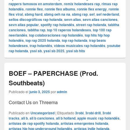
rappers famosos en amsterdam
,
remix holandeses rap
,
rimas rap
holandés
,
ronnie flex
,
ronnie flex albums
,
ronnie flex energy
,
ronnie
flex viral
,
sbmg hard
,
sbmg oeh na na
,
sbmg rap
,
sef
,
sef nederland
,
sellos discográficos rap holanda
,
sevn alias
,
sevn alias canciones
,
sevn alias popular
,
spotify rap holandés
,
street rap holanda
,
tabitha
canciones
,
tabitha rap
,
top 10 raperos holandeses
,
top 100 rap
neerlandés
,
top colaboraciones rap holandés
,
top hits hip hop
holandés
,
top rap 2025 holanda
,
top rap holanda
,
trap beats
holandeses
,
trap holandés
,
videos musicales rap holandés
,
youtube
rap holanda
,
yssi sb
,
yssi sb 2025
,
yssi sb hits
BOEF – PAPERCHASE (Prod.
Southbeats)
Publicado el
junio 3, 2025
por
admin
Contact Us on Threema
Publicado en
Uncategorized
|
Etiquetado
3robi
,
3robi drill
,
3robi
tracks
,
ali b
,
ali b canciones
,
ali b holland
,
apple music rap holandés
,
artistas de rap spotify holanda
,
artistas emergentes holanda
,
artistas hip hop underground holandés
,
artistas indie holanda
,