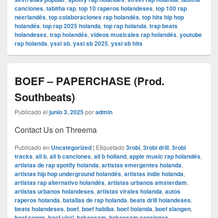
canciones
,
tabitha rap
,
top 10 raperos holandeses
,
top 100 rap
neerlandés
,
top colaboraciones rap holandés
,
top hits hip hop
holandés
,
top rap 2025 holanda
,
top rap holanda
,
trap beats
holandeses
,
trap holandés
,
videos musicales rap holandés
,
youtube
rap holanda
,
yssi sb
,
yssi sb 2025
,
yssi sb hits
BOEF – PAPERCHASE (Prod.
Southbeats)
Publicado el
junio 3, 2025
por
admin
Contact Us on Threema
Publicado en
Uncategorized
|
Etiquetado
3robi
,
3robi drill
,
3robi
tracks
,
ali b
,
ali b canciones
,
ali b holland
,
apple music rap holandés
,
artistas de rap spotify holanda
,
artistas emergentes holanda
,
artistas hip hop underground holandés
,
artistas indie holanda
,
artistas rap alternativo holandés
,
artistas urbanos amsterdam
,
artistas urbanos holandeses
,
artistas virales holanda
,
autos
raperos holanda
,
batallas de rap holanda
,
beats drill holandeses
,
beats holandeses
,
boef
,
boef habiba
,
boef holanda
,
boef slangen
,
boef songs
,
boef viral
,
bokoesam
,
bokoesam canciones
,