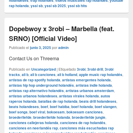
holandeses
,
trap holandés
,
videos musicales rap holandés
,
youtube
rap holanda
,
yssi sb
,
yssi sb 2025
,
yssi sb hits
Dopebwoy x 3robi – Marbella (feat.
SRNO) [Official Video]
Publicado el
junio 3, 2025
por
admin
Contact Us on Threema
Publicado en
Uncategorized
|
Etiquetado
3robi
,
3robi drill
,
3robi
tracks
,
ali b
,
ali b canciones
,
ali b holland
,
apple music rap holandés
,
artistas de rap spotify holanda
,
artistas emergentes holanda
,
artistas hip hop underground holandés
,
artistas indie holanda
,
artistas rap alternativo holandés
,
artistas urbanos amsterdam
,
artistas urbanos holandeses
,
artistas virales holanda
,
autos
raperos holanda
,
batallas de rap holanda
,
beats drill holandeses
,
beats holandeses
,
boef
,
boef habiba
,
boef holanda
,
boef slangen
,
boef songs
,
boef viral
,
bokoesam
,
bokoesam canciones
,
broederliefde
,
broederliefde holanda
,
broederliefde jungle
,
canciones callejeras holanda
,
canciones de rap holandés
,
canciones en neerlandés rap
,
canciones más escuchadas rap