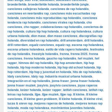
broederliefde
,
broederliefde holanda
,
broederliefde jungle
,
canciones callejeras holanda
,
canciones de rap holandés
,
canciones en neerlandés rap
,
canciones más escuchadas rap
holanda
,
canciones más reproducidas rap holandés
,
canciones
tendencia rap holandés
,
canciones virales rap holanda
,
cho
canciones
,
cho rapper
,
colaboraciones rap holandés
,
conciertos de
rap holanda
,
cultura hip hop holanda
,
cultura rap holandesa
,
cultura
urbana holanda
,
dion mase
,
dion mase canciones
,
discografías rap
holanda
,
diversidad en rap holandés
,
drill amsterdam
,
drill holandés
,
drill rotterdam
,
equalz canciones
,
equalz rap
,
escena rap holandesa
,
escena urbana holandesa
,
estilo de vida rapero holandés
,
festivales
de rap holandés
,
freestyle holandés
,
frenna
,
frenna 2025
,
frenna
canciones
,
frenna holanda
,
gaucho rap holandés
,
hef muziek
,
hef
rapper
,
himnos del rap holandés
,
hip hop amsterdam
,
hip hop
holanda
,
hip hop moderno holanda
,
hip hop old school holanda
,
hip
hop rotterdam
,
hip hop y juventud en holanda
,
hits de rap holandés
,
idaly canciones
,
idaly rap
,
industria musical urbana holanda
,
integración en el rap holandés
,
jonna fraser
,
jonna fraser holanda
,
jonna fraser muziek
,
josylvio
,
josylvio canciones
,
joyas raperos
holanda
,
keizer holanda
,
keizer rapper
,
latifah canciones
,
latifah rap
,
letras rap holanda
,
lijpe
,
lijpe muziek
,
lijpe rap
,
lil kleine
,
lil kleine
canciones
,
lil kleine geen probleem
,
lil kleine holanda
,
lil kleine viral
,
lucas & steve rap
,
mejores raperos de holanda
,
mejores temas rap
holanda
,
moda rap holandesa
,
movimientos juveniles holanda
,