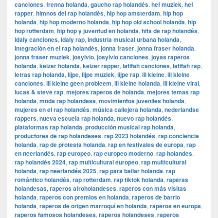
canciones
,
frenna holanda
,
gaucho rap holandés
,
hef muziek
,
hef
rapper
,
himnos del rap holandés
,
hip hop amsterdam
,
hip hop
holanda
,
hip hop moderno holanda
,
hip hop old school holanda
,
hip
hop rotterdam
,
hip hop y juventud en holanda
,
hits de rap holandés
,
idaly canciones
,
idaly rap
,
industria musical urbana holanda
,
integración en el rap holandés
,
jonna fraser
,
jonna fraser holanda
,
jonna fraser muziek
,
josylvio
,
josylvio canciones
,
joyas raperos
holanda
,
keizer holanda
,
keizer rapper
,
latifah canciones
,
latifah rap
,
letras rap holanda
,
lijpe
,
lijpe muziek
,
lijpe rap
,
lil kleine
,
lil kleine
canciones
,
lil kleine geen probleem
,
lil kleine holanda
,
lil kleine viral
,
lucas & steve rap
,
mejores raperos de holanda
,
mejores temas rap
holanda
,
moda rap holandesa
,
movimientos juveniles holanda
,
mujeres en el rap holandés
,
música callejera holanda
,
nederlandse
rappers
,
nueva escuela rap holanda
,
nuevo rap holandés
,
plataformas rap holanda
,
producción musical rap holanda
,
productores de rap holandeses
,
rap 2023 holandés
,
rap conciencia
holanda
,
rap de protesta holanda
,
rap en festivales de europa
,
rap
en neerlandés
,
rap europeo
,
rap europeo moderno
,
rap holandes
,
rap holandés 2024
,
rap multicultural europeo
,
rap multicultural
holanda
,
rap neerlandés 2025
,
rap para bailar holanda
,
rap
romántico holandés
,
rap rotterdam
,
rap tiktok holanda
,
raperas
holandesas
,
raperos afroholandeses
,
raperos con más visitas
holanda
,
raperos con premios en holanda
,
raperos de barrio
holanda
,
raperos de origen marroquí en holanda
,
raperos en europa
,
raperos famosos holandeses
,
raperos holandeses
,
raperos