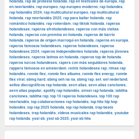
holanda
,
rap de protesta holanda
,
rap en festivales de europa
,
rap
en neerlandés
,
rap europeo
,
rap europeo moderno
,
rap holandes
,
rap holandés 2024
,
rap multicultural europeo
,
rap multicultural
holanda
,
rap neerlandés 2025
,
rap para bailar holanda
,
rap
romántico holandés
,
rap rotterdam
,
rap tiktok holanda
,
raperas
holandesas
,
raperos afroholandeses
,
raperos con más visitas
holanda
,
raperos con premios en holanda
,
raperos de barrio
holanda
,
raperos de origen marroquí en holanda
,
raperos en europa
,
raperos famosos holandeses
,
raperos holandeses
,
raperos
holandeses 2024
,
raperos independientes holanda
,
raperos jóvenes
holandeses
,
raperos latinos en holanda
,
raperos top de holanda
,
raperos turcos holandeses
,
rapers con más seguidores holanda
,
rappers famosos en amsterdam
,
remix holandeses rap
,
rimas rap
holandés
,
ronnie flex
,
ronnie flex albums
,
ronnie flex energy
,
ronnie
flex viral
,
sbmg hard
,
sbmg oeh na na
,
sbmg rap
,
sef
,
sef nederland
,
sellos discográficos rap holanda
,
sevn alias
,
sevn alias canciones
,
sevn alias popular
,
spotify rap holandés
,
street rap holanda
,
tabitha
canciones
,
tabitha rap
,
top 10 raperos holandeses
,
top 100 rap
neerlandés
,
top colaboraciones rap holandés
,
top hits hip hop
holandés
,
top rap 2025 holanda
,
top rap holanda
,
trap beats
holandeses
,
trap holandés
,
videos musicales rap holandés
,
youtube
rap holanda
,
yssi sb
,
yssi sb 2025
,
yssi sb hits