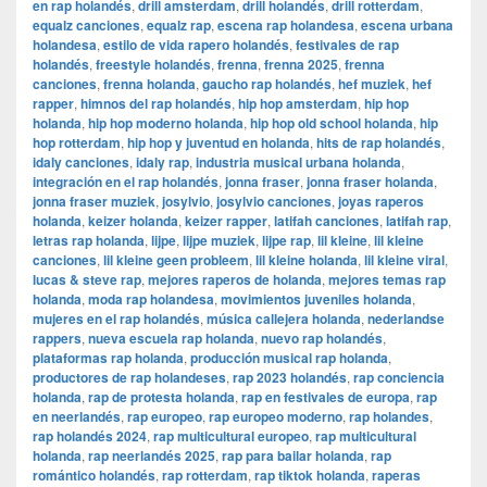
en rap holandés
,
drill amsterdam
,
drill holandés
,
drill rotterdam
,
equalz canciones
,
equalz rap
,
escena rap holandesa
,
escena urbana
holandesa
,
estilo de vida rapero holandés
,
festivales de rap
holandés
,
freestyle holandés
,
frenna
,
frenna 2025
,
frenna
canciones
,
frenna holanda
,
gaucho rap holandés
,
hef muziek
,
hef
rapper
,
himnos del rap holandés
,
hip hop amsterdam
,
hip hop
holanda
,
hip hop moderno holanda
,
hip hop old school holanda
,
hip
hop rotterdam
,
hip hop y juventud en holanda
,
hits de rap holandés
,
idaly canciones
,
idaly rap
,
industria musical urbana holanda
,
integración en el rap holandés
,
jonna fraser
,
jonna fraser holanda
,
jonna fraser muziek
,
josylvio
,
josylvio canciones
,
joyas raperos
holanda
,
keizer holanda
,
keizer rapper
,
latifah canciones
,
latifah rap
,
letras rap holanda
,
lijpe
,
lijpe muziek
,
lijpe rap
,
lil kleine
,
lil kleine
canciones
,
lil kleine geen probleem
,
lil kleine holanda
,
lil kleine viral
,
lucas & steve rap
,
mejores raperos de holanda
,
mejores temas rap
holanda
,
moda rap holandesa
,
movimientos juveniles holanda
,
mujeres en el rap holandés
,
música callejera holanda
,
nederlandse
rappers
,
nueva escuela rap holanda
,
nuevo rap holandés
,
plataformas rap holanda
,
producción musical rap holanda
,
productores de rap holandeses
,
rap 2023 holandés
,
rap conciencia
holanda
,
rap de protesta holanda
,
rap en festivales de europa
,
rap
en neerlandés
,
rap europeo
,
rap europeo moderno
,
rap holandes
,
rap holandés 2024
,
rap multicultural europeo
,
rap multicultural
holanda
,
rap neerlandés 2025
,
rap para bailar holanda
,
rap
romántico holandés
,
rap rotterdam
,
rap tiktok holanda
,
raperas