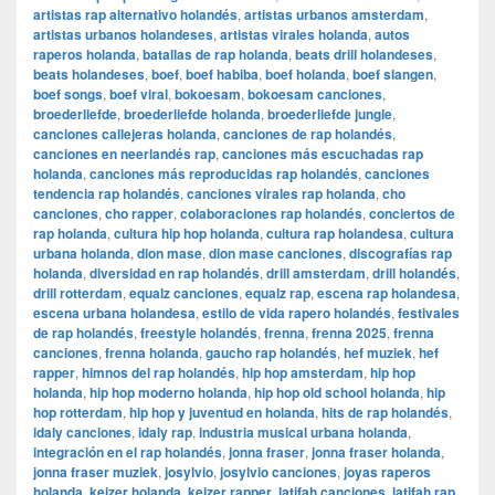
artistas rap alternativo holandés
,
artistas urbanos amsterdam
,
artistas urbanos holandeses
,
artistas virales holanda
,
autos
raperos holanda
,
batallas de rap holanda
,
beats drill holandeses
,
beats holandeses
,
boef
,
boef habiba
,
boef holanda
,
boef slangen
,
boef songs
,
boef viral
,
bokoesam
,
bokoesam canciones
,
broederliefde
,
broederliefde holanda
,
broederliefde jungle
,
canciones callejeras holanda
,
canciones de rap holandés
,
canciones en neerlandés rap
,
canciones más escuchadas rap
holanda
,
canciones más reproducidas rap holandés
,
canciones
tendencia rap holandés
,
canciones virales rap holanda
,
cho
canciones
,
cho rapper
,
colaboraciones rap holandés
,
conciertos de
rap holanda
,
cultura hip hop holanda
,
cultura rap holandesa
,
cultura
urbana holanda
,
dion mase
,
dion mase canciones
,
discografías rap
holanda
,
diversidad en rap holandés
,
drill amsterdam
,
drill holandés
,
drill rotterdam
,
equalz canciones
,
equalz rap
,
escena rap holandesa
,
escena urbana holandesa
,
estilo de vida rapero holandés
,
festivales
de rap holandés
,
freestyle holandés
,
frenna
,
frenna 2025
,
frenna
canciones
,
frenna holanda
,
gaucho rap holandés
,
hef muziek
,
hef
rapper
,
himnos del rap holandés
,
hip hop amsterdam
,
hip hop
holanda
,
hip hop moderno holanda
,
hip hop old school holanda
,
hip
hop rotterdam
,
hip hop y juventud en holanda
,
hits de rap holandés
,
idaly canciones
,
idaly rap
,
industria musical urbana holanda
,
integración en el rap holandés
,
jonna fraser
,
jonna fraser holanda
,
jonna fraser muziek
,
josylvio
,
josylvio canciones
,
joyas raperos
holanda
,
keizer holanda
,
keizer rapper
,
latifah canciones
,
latifah rap
,