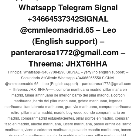
Whatsapp Telegram Signal
+34664537342SIGNAL
@cmmleomadrid.65 – Leo
(English support) –
panterarosa1772@gmail.com –
Threema: JHXT6HHA
Principal Whatsapp+34677084290 SIGNAL – yeffy (no english support) –
Secundario AttCliente Whatsapp +34666265550 SIGNAL
@cmmleomadrid.65 – Leo (English support) – panterarosa1772@gmail.com
– Threema: JHXT6HHA—–:: comprar marihuana madrid, pillar maria en
madrid, fumar amrihuana de interior, barrio del pilar madrid, alcorcon
marihuana, barrio del pilar marihuana, getafe marihuana, leganes
marihuana, fuenlabrada marihuana, gran via marihuana, comprar marihuana
retiro, pillar maria madrid, madrid buy weed, donde comprar maria en
madrid, comprar madrid estupefacientes, pillar porros en madrid, comprar
faso en madrid, aluche marihuana, lucero marihuana, paseo ermita del santo
marihuana, vicente calderon marihuana, plaza de españa marihuana, banco
de españa marihuana, metro de madrid marihuana, pillar maria madrid,