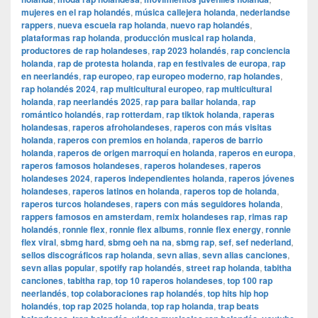
mujeres en el rap holandés
,
música callejera holanda
,
nederlandse
rappers
,
nueva escuela rap holanda
,
nuevo rap holandés
,
plataformas rap holanda
,
producción musical rap holanda
,
productores de rap holandeses
,
rap 2023 holandés
,
rap conciencia
holanda
,
rap de protesta holanda
,
rap en festivales de europa
,
rap
en neerlandés
,
rap europeo
,
rap europeo moderno
,
rap holandes
,
rap holandés 2024
,
rap multicultural europeo
,
rap multicultural
holanda
,
rap neerlandés 2025
,
rap para bailar holanda
,
rap
romántico holandés
,
rap rotterdam
,
rap tiktok holanda
,
raperas
holandesas
,
raperos afroholandeses
,
raperos con más visitas
holanda
,
raperos con premios en holanda
,
raperos de barrio
holanda
,
raperos de origen marroquí en holanda
,
raperos en europa
,
raperos famosos holandeses
,
raperos holandeses
,
raperos
holandeses 2024
,
raperos independientes holanda
,
raperos jóvenes
holandeses
,
raperos latinos en holanda
,
raperos top de holanda
,
raperos turcos holandeses
,
rapers con más seguidores holanda
,
rappers famosos en amsterdam
,
remix holandeses rap
,
rimas rap
holandés
,
ronnie flex
,
ronnie flex albums
,
ronnie flex energy
,
ronnie
flex viral
,
sbmg hard
,
sbmg oeh na na
,
sbmg rap
,
sef
,
sef nederland
,
sellos discográficos rap holanda
,
sevn alias
,
sevn alias canciones
,
sevn alias popular
,
spotify rap holandés
,
street rap holanda
,
tabitha
canciones
,
tabitha rap
,
top 10 raperos holandeses
,
top 100 rap
neerlandés
,
top colaboraciones rap holandés
,
top hits hip hop
holandés
,
top rap 2025 holanda
,
top rap holanda
,
trap beats