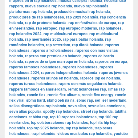
mujeres en el rap holandés
,
música callejera holanda
,
nederlandse
rappers
,
nueva escuela rap holanda
,
nuevo rap holandés
,
plataformas rap holanda
,
producción musical rap holanda
,
productores de rap holandeses
,
rap 2023 holandés
,
rap conciencia
holanda
,
rap de protesta holanda
,
rap en festivales de europa
,
rap
en neerlandés
,
rap europeo
,
rap europeo moderno
,
rap holandes
,
rap holandés 2024
,
rap multicultural europeo
,
rap multicultural
holanda
,
rap neerlandés 2025
,
rap para bailar holanda
,
rap
romántico holandés
,
rap rotterdam
,
rap tiktok holanda
,
raperas
holandesas
,
raperos afroholandeses
,
raperos con más visitas
holanda
,
raperos con premios en holanda
,
raperos de barrio
holanda
,
raperos de origen marroquí en holanda
,
raperos en europa
,
raperos famosos holandeses
,
raperos holandeses
,
raperos
holandeses 2024
,
raperos independientes holanda
,
raperos jóvenes
holandeses
,
raperos latinos en holanda
,
raperos top de holanda
,
raperos turcos holandeses
,
rapers con más seguidores holanda
,
rappers famosos en amsterdam
,
remix holandeses rap
,
rimas rap
holandés
,
ronnie flex
,
ronnie flex albums
,
ronnie flex energy
,
ronnie
flex viral
,
sbmg hard
,
sbmg oeh na na
,
sbmg rap
,
sef
,
sef nederland
,
sellos discográficos rap holanda
,
sevn alias
,
sevn alias canciones
,
sevn alias popular
,
spotify rap holandés
,
street rap holanda
,
tabitha
canciones
,
tabitha rap
,
top 10 raperos holandeses
,
top 100 rap
neerlandés
,
top colaboraciones rap holandés
,
top hits hip hop
holandés
,
top rap 2025 holanda
,
top rap holanda
,
trap beats
holandeses
,
trap holandés
,
videos musicales rap holandés
,
youtube