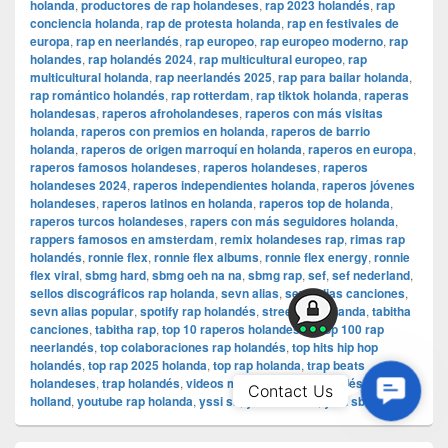
holanda
,
productores de rap holandeses
,
rap 2023 holandés
,
rap
conciencia holanda
,
rap de protesta holanda
,
rap en festivales de
europa
,
rap en neerlandés
,
rap europeo
,
rap europeo moderno
,
rap
holandes
,
rap holandés 2024
,
rap multicultural europeo
,
rap
multicultural holanda
,
rap neerlandés 2025
,
rap para bailar holanda
,
rap romántico holandés
,
rap rotterdam
,
rap tiktok holanda
,
raperas
holandesas
,
raperos afroholandeses
,
raperos con más visitas
holanda
,
raperos con premios en holanda
,
raperos de barrio
holanda
,
raperos de origen marroquí en holanda
,
raperos en europa
,
raperos famosos holandeses
,
raperos holandeses
,
raperos
holandeses 2024
,
raperos independientes holanda
,
raperos jóvenes
holandeses
,
raperos latinos en holanda
,
raperos top de holanda
,
raperos turcos holandeses
,
rapers con más seguidores holanda
,
rappers famosos en amsterdam
,
remix holandeses rap
,
rimas rap
holandés
,
ronnie flex
,
ronnie flex albums
,
ronnie flex energy
,
ronnie
flex viral
,
sbmg hard
,
sbmg oeh na na
,
sbmg rap
,
sef
,
sef nederland
,
sellos discográficos rap holanda
,
sevn alias
,
sevn alias canciones
,
sevn alias popular
,
spotify rap holandés
,
street rap holanda
,
tabitha
canciones
,
tabitha rap
,
top 10 raperos holandeses
,
top 100 rap
neerlandés
,
top colaboraciones rap holandés
,
top hits hip hop
holandés
,
top rap 2025 holanda
,
top rap holanda
,
trap beats
holandeses
,
trap holandés
,
videos musicales rap holandés
,
weed
Contac
Contact Us
holland
,
youtube rap holanda
,
yssi sb
,
yssi sb 2025
,
yssi sb hits
Us