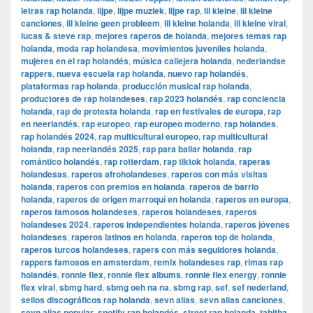
letras rap holanda
,
lijpe
,
lijpe muziek
,
lijpe rap
,
lil kleine
,
lil kleine
canciones
,
lil kleine geen probleem
,
lil kleine holanda
,
lil kleine viral
,
lucas & steve rap
,
mejores raperos de holanda
,
mejores temas rap
holanda
,
moda rap holandesa
,
movimientos juveniles holanda
,
mujeres en el rap holandés
,
música callejera holanda
,
nederlandse
rappers
,
nueva escuela rap holanda
,
nuevo rap holandés
,
plataformas rap holanda
,
producción musical rap holanda
,
productores de rap holandeses
,
rap 2023 holandés
,
rap conciencia
holanda
,
rap de protesta holanda
,
rap en festivales de europa
,
rap
en neerlandés
,
rap europeo
,
rap europeo moderno
,
rap holandes
,
rap holandés 2024
,
rap multicultural europeo
,
rap multicultural
holanda
,
rap neerlandés 2025
,
rap para bailar holanda
,
rap
romántico holandés
,
rap rotterdam
,
rap tiktok holanda
,
raperas
holandesas
,
raperos afroholandeses
,
raperos con más visitas
holanda
,
raperos con premios en holanda
,
raperos de barrio
holanda
,
raperos de origen marroquí en holanda
,
raperos en europa
,
raperos famosos holandeses
,
raperos holandeses
,
raperos
holandeses 2024
,
raperos independientes holanda
,
raperos jóvenes
holandeses
,
raperos latinos en holanda
,
raperos top de holanda
,
raperos turcos holandeses
,
rapers con más seguidores holanda
,
rappers famosos en amsterdam
,
remix holandeses rap
,
rimas rap
holandés
,
ronnie flex
,
ronnie flex albums
,
ronnie flex energy
,
ronnie
flex viral
,
sbmg hard
,
sbmg oeh na na
,
sbmg rap
,
sef
,
sef nederland
,
sellos discográficos rap holanda
,
sevn alias
,
sevn alias canciones
,
sevn alias popular
,
spotify rap holandés
,
street rap holanda
,
tabitha