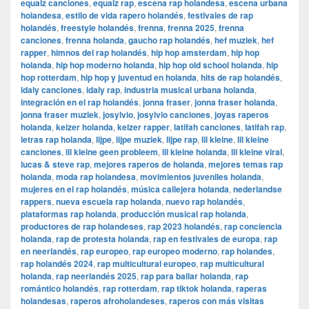
equalz canciones
,
equalz rap
,
escena rap holandesa
,
escena urbana
holandesa
,
estilo de vida rapero holandés
,
festivales de rap
holandés
,
freestyle holandés
,
frenna
,
frenna 2025
,
frenna
canciones
,
frenna holanda
,
gaucho rap holandés
,
hef muziek
,
hef
rapper
,
himnos del rap holandés
,
hip hop amsterdam
,
hip hop
holanda
,
hip hop moderno holanda
,
hip hop old school holanda
,
hip
hop rotterdam
,
hip hop y juventud en holanda
,
hits de rap holandés
,
idaly canciones
,
idaly rap
,
industria musical urbana holanda
,
integración en el rap holandés
,
jonna fraser
,
jonna fraser holanda
,
jonna fraser muziek
,
josylvio
,
josylvio canciones
,
joyas raperos
holanda
,
keizer holanda
,
keizer rapper
,
latifah canciones
,
latifah rap
,
letras rap holanda
,
lijpe
,
lijpe muziek
,
lijpe rap
,
lil kleine
,
lil kleine
canciones
,
lil kleine geen probleem
,
lil kleine holanda
,
lil kleine viral
,
lucas & steve rap
,
mejores raperos de holanda
,
mejores temas rap
holanda
,
moda rap holandesa
,
movimientos juveniles holanda
,
mujeres en el rap holandés
,
música callejera holanda
,
nederlandse
rappers
,
nueva escuela rap holanda
,
nuevo rap holandés
,
plataformas rap holanda
,
producción musical rap holanda
,
productores de rap holandeses
,
rap 2023 holandés
,
rap conciencia
holanda
,
rap de protesta holanda
,
rap en festivales de europa
,
rap
en neerlandés
,
rap europeo
,
rap europeo moderno
,
rap holandes
,
rap holandés 2024
,
rap multicultural europeo
,
rap multicultural
holanda
,
rap neerlandés 2025
,
rap para bailar holanda
,
rap
romántico holandés
,
rap rotterdam
,
rap tiktok holanda
,
raperas
holandesas
,
raperos afroholandeses
,
raperos con más visitas