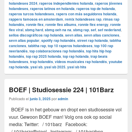
holandeses 2024
,
raperos independientes holanda
,
raperos jóvenes
holandeses
,
raperos latinos en holanda
,
raperos top de holanda
,
raperos turcos holandeses
,
rapers con más seguidores holanda
,
rappers famosos en amsterdam
,
remix holandeses rap
,
rimas rap
holandés
,
ronnie flex
,
ronnie flex albums
,
ronnie flex energy
,
ronnie
flex viral
,
sbmg hard
,
sbmg oeh na na
,
sbmg rap
,
sef
,
sef nederland
,
sellos discográficos rap holanda
,
sevn alias
,
sevn alias canciones
,
sevn alias popular
,
spotify rap holandés
,
street rap holanda
,
tabitha
canciones
,
tabitha rap
,
top 10 raperos holandeses
,
top 100 rap
neerlandés
,
top colaboraciones rap holandés
,
top hits hip hop
holandés
,
top rap 2025 holanda
,
top rap holanda
,
trap beats
holandeses
,
trap holandés
,
videos musicales rap holandés
,
youtube
rap holanda
,
yssi sb
,
yssi sb 2025
,
yssi sb hits
BOEF | Studiosessie 224 | 101Barz
Publicado el
junio 3, 2025
por
admin
BOEF is in het gebouw en dropt een studiosessie vol
vuur. Gewoon BOEF man! Volg ons ook op social
media: Twitter: / 101barz Facebook:
/ 101barzofficieel Instagram: / 101barzbnn