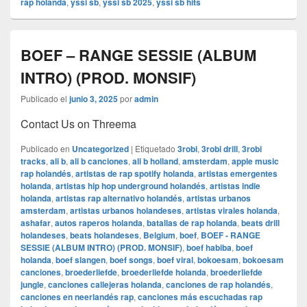
rap holanda
,
yssi sb
,
yssi sb 2025
,
yssi sb hits
BOEF – RANGE SESSIE (ALBUM
INTRO) (PROD. MONSIF)
Publicado el
junio 3, 2025
por
admin
Contact Us on Threema
Publicado en
Uncategorized
|
Etiquetado
3robi
,
3robi drill
,
3robi
tracks
,
ali b
,
ali b canciones
,
ali b holland
,
amsterdam
,
apple music
rap holandés
,
artistas de rap spotify holanda
,
artistas emergentes
holanda
,
artistas hip hop underground holandés
,
artistas indie
holanda
,
artistas rap alternativo holandés
,
artistas urbanos
amsterdam
,
artistas urbanos holandeses
,
artistas virales holanda
,
ashafar
,
autos raperos holanda
,
batallas de rap holanda
,
beats drill
holandeses
,
beats holandeses
,
Belgium
,
boef
,
BOEF - RANGE
SESSIE (ALBUM INTRO) (PROD. MONSIF)
,
boef habiba
,
boef
holanda
,
boef slangen
,
boef songs
,
boef viral
,
bokoesam
,
bokoesam
canciones
,
broederliefde
,
broederliefde holanda
,
broederliefde
jungle
,
canciones callejeras holanda
,
canciones de rap holandés
,
canciones en neerlandés rap
,
canciones más escuchadas rap