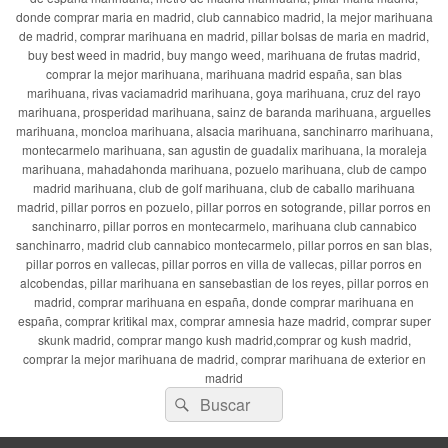
donde comprar maria en madrid, club cannabico madrid, la mejor marihuana
de madrid, comprar marihuana en madrid, pillar bolsas de maria en madrid,
buy best weed in madrid, buy mango weed, marihuana de frutas madrid,
comprar la mejor marihuana, marihuana madrid españa, san blas
marihuana, rivas vaciamadrid marihuana, goya marihuana, cruz del rayo
marihuana, prosperidad marihuana, sainz de baranda marihuana, arguelles
marihuana, moncloa marihuana, alsacia marihuana, sanchinarro marihuana,
montecarmelo marihuana, san agustin de guadalix marihuana, la moraleja
marihuana, mahadahonda marihuana, pozuelo marihuana, club de campo
madrid marihuana, club de golf marihuana, club de caballo marihuana
madrid, pillar porros en pozuelo, pillar porros en sotogrande, pillar porros en
sanchinarro, pillar porros en montecarmelo, marihuana club cannabico
sanchinarro, madrid club cannabico montecarmelo, pillar porros en san blas,
pillar porros en vallecas, pillar porros en villa de vallecas, pillar porros en
alcobendas, pillar marihuana en sansebastian de los reyes, pillar porros en
madrid, comprar marihuana en españa, donde comprar marihuana en
españa, comprar kritikal max, comprar amnesia haze madrid, comprar super
skunk madrid, comprar mango kush madrid,comprar og kush madrid,
comprar la mejor marihuana de madrid, comprar marihuana de exterior en
madrid
Buscar
Buscar
por: