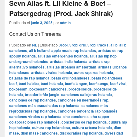
Sevn Alias ft. Lil Kleine & Boef –
Patsergedrag (Prod. Jack $hirak)
Publicado el
junio 3, 2025
por
admin
Contact Us on Threema
Publicado en
NL
|
Etiquetado
3robi
,
3robi drill
,
3robi tracks
,
ali b
,
ali b
canciones
,
ali b holland
,
apple music rap holandés
,
artistas de rap
spotify holanda
,
artistas emergentes holanda
,
artistas hip hop
underground holandés
,
artistas indie holanda
,
artistas rap
alternativo holandés
,
artistas urbanos amsterdam
,
artistas urbanos
holandeses
,
artistas virales holanda
,
autos raperos holanda
,
batallas de rap holanda
,
beats drill holandeses
,
beats holandeses
,
boef
,
boef habiba
,
boef holanda
,
boef slangen
,
boef songs
,
boef viral
,
bokoesam
,
bokoesam canciones
,
broederliefde
,
broederliefde
holanda
,
broederliefde jungle
,
canciones callejeras holanda
,
canciones de rap holandés
,
canciones en neerlandés rap
,
canciones más escuchadas rap holanda
,
canciones más
reproducidas rap holandés
,
canciones tendencia rap holandés
,
canciones virales rap holanda
,
cho canciones
,
cho rapper
,
colaboraciones rap holandés
,
conciertos de rap holanda
,
cultura hip
hop holanda
,
cultura rap holandesa
,
cultura urbana holanda
,
dion
mase
,
dion mase canciones
,
discografías rap holanda
,
diversidad