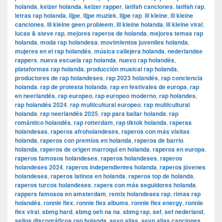
holanda
,
keizer holanda
,
keizer rapper
,
latifah canciones
,
latifah rap
,
letras rap holanda
,
lijpe
,
lijpe muziek
,
lijpe rap
,
lil kleine
,
lil kleine
canciones
,
lil kleine geen probleem
,
lil kleine holanda
,
lil kleine viral
,
lucas & steve rap
,
mejores raperos de holanda
,
mejores temas rap
holanda
,
moda rap holandesa
,
movimientos juveniles holanda
,
mujeres en el rap holandés
,
música callejera holanda
,
nederlandse
rappers
,
nueva escuela rap holanda
,
nuevo rap holandés
,
plataformas rap holanda
,
producción musical rap holanda
,
productores de rap holandeses
,
rap 2023 holandés
,
rap conciencia
holanda
,
rap de protesta holanda
,
rap en festivales de europa
,
rap
en neerlandés
,
rap europeo
,
rap europeo moderno
,
rap holandes
,
rap holandés 2024
,
rap multicultural europeo
,
rap multicultural
holanda
,
rap neerlandés 2025
,
rap para bailar holanda
,
rap
romántico holandés
,
rap rotterdam
,
rap tiktok holanda
,
raperas
holandesas
,
raperos afroholandeses
,
raperos con más visitas
holanda
,
raperos con premios en holanda
,
raperos de barrio
holanda
,
raperos de origen marroquí en holanda
,
raperos en europa
,
raperos famosos holandeses
,
raperos holandeses
,
raperos
holandeses 2024
,
raperos independientes holanda
,
raperos jóvenes
holandeses
,
raperos latinos en holanda
,
raperos top de holanda
,
raperos turcos holandeses
,
rapers con más seguidores holanda
,
rappers famosos en amsterdam
,
remix holandeses rap
,
rimas rap
holandés
,
ronnie flex
,
ronnie flex albums
,
ronnie flex energy
,
ronnie
flex viral
,
sbmg hard
,
sbmg oeh na na
,
sbmg rap
,
sef
,
sef nederland
,
sellos discográficos rap holanda
,
sevn alias
,
sevn alias canciones
,