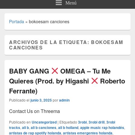
Menú
Portada
»
bokoesam canciones
ARCHIVOS DE LA ETIQUETA:
BOKOESAM
CANCIONES
BABY GANG
OMEGA – Tu Me
Quieres (Prod. by Higashi
Roberto
Ferrante)
Publicado el
junio 3, 2025
por
admin
Contact Us on Threema
Publicado en
Uncategorized
|
Etiquetado
3robi
,
3robi drill
,
3robi
tracks
,
ali b
,
ali b canciones
,
ali b holland
,
apple music rap holandés
,
artistas de rap spotify holanda
,
artistas emergentes holanda
,