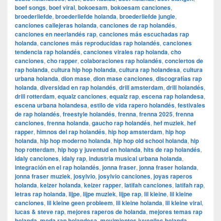
boef songs
,
boef viral
,
bokoesam
,
bokoesam canciones
,
broederliefde
,
broederliefde holanda
,
broederliefde jungle
,
canciones callejeras holanda
,
canciones de rap holandés
,
canciones en neerlandés rap
,
canciones más escuchadas rap
holanda
,
canciones más reproducidas rap holandés
,
canciones
tendencia rap holandés
,
canciones virales rap holanda
,
cho
canciones
,
cho rapper
,
colaboraciones rap holandés
,
conciertos de
rap holanda
,
cultura hip hop holanda
,
cultura rap holandesa
,
cultura
urbana holanda
,
dion mase
,
dion mase canciones
,
discografías rap
holanda
,
diversidad en rap holandés
,
drill amsterdam
,
drill holandés
,
drill rotterdam
,
equalz canciones
,
equalz rap
,
escena rap holandesa
,
escena urbana holandesa
,
estilo de vida rapero holandés
,
festivales
de rap holandés
,
freestyle holandés
,
frenna
,
frenna 2025
,
frenna
canciones
,
frenna holanda
,
gaucho rap holandés
,
hef muziek
,
hef
rapper
,
himnos del rap holandés
,
hip hop amsterdam
,
hip hop
holanda
,
hip hop moderno holanda
,
hip hop old school holanda
,
hip
hop rotterdam
,
hip hop y juventud en holanda
,
hits de rap holandés
,
idaly canciones
,
idaly rap
,
industria musical urbana holanda
,
integración en el rap holandés
,
jonna fraser
,
jonna fraser holanda
,
jonna fraser muziek
,
josylvio
,
josylvio canciones
,
joyas raperos
holanda
,
keizer holanda
,
keizer rapper
,
latifah canciones
,
latifah rap
,
letras rap holanda
,
lijpe
,
lijpe muziek
,
lijpe rap
,
lil kleine
,
lil kleine
canciones
,
lil kleine geen probleem
,
lil kleine holanda
,
lil kleine viral
,
lucas & steve rap
,
mejores raperos de holanda
,
mejores temas rap
holanda
,
moda rap holandesa
,
movimientos juveniles holanda
,