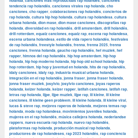
holanda
,
canciones más reproducidas rap holandés
,
canciones
tendencia rap holandés
,
canciones virales rap holanda
,
cho
canciones
,
cho rapper
,
colaboraciones rap holandés
,
conciertos de
rap holanda
,
cultura hip hop holanda
,
cultura rap holandesa
,
cultura
urbana holanda
,
dion mase
,
dion mase canciones
,
discografías rap
holanda
,
diversidad en rap holandés
,
drill amsterdam
,
drill holandés
,
drill rotterdam
,
equalz canciones
,
equalz rap
,
escena rap holandesa
,
escena urbana holandesa
,
estilo de vida rapero holandés
,
festivales
de rap holandés
,
freestyle holandés
,
frenna
,
frenna 2025
,
frenna
canciones
,
frenna holanda
,
gaucho rap holandés
,
hef muziek
,
hef
rapper
,
himnos del rap holandés
,
hip hop amsterdam
,
hip hop
holanda
,
hip hop moderno holanda
,
hip hop old school holanda
,
hip
hop rotterdam
,
hip hop y juventud en holanda
,
hits de rap holandés
,
idaly canciones
,
idaly rap
,
industria musical urbana holanda
,
integración en el rap holandés
,
jonna fraser
,
jonna fraser holanda
,
jonna fraser muziek
,
josylvio
,
josylvio canciones
,
joyas raperos
holanda
,
keizer holanda
,
keizer rapper
,
latifah canciones
,
latifah rap
,
letras rap holanda
,
lijpe
,
lijpe muziek
,
lijpe rap
,
lil kleine
,
lil kleine
canciones
,
lil kleine geen probleem
,
lil kleine holanda
,
lil kleine viral
,
lucas & steve rap
,
mejores raperos de holanda
,
mejores temas rap
holanda
,
moda rap holandesa
,
movimientos juveniles holanda
,
mujeres en el rap holandés
,
música callejera holanda
,
nederlandse
rappers
,
nueva escuela rap holanda
,
nuevo rap holandés
,
plataformas rap holanda
,
producción musical rap holanda
,
productores de rap holandeses
,
rap 2023 holandés
,
rap conciencia