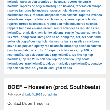
holanda
,
raperos con premios en holanda
,
raperos de barrio
holanda
,
raperos de origen marroquí en holanda
,
raperos en europa
,
raperos famosos holandeses
,
raperos holandeses
,
raperos
holandeses 2024
,
raperos independientes holanda
,
raperos jóvenes
holandeses
,
raperos latinos en holanda
,
raperos top de holanda
,
raperos turcos holandeses
,
rapers con más seguidores holanda
,
rappers famosos en amsterdam
,
remix holandeses rap
,
rimas rap
holandés
,
ronnie flex
,
ronnie flex albums
,
ronnie flex energy
,
ronnie
flex viral
,
sbmg hard
,
sbmg oeh na na
,
sbmg rap
,
sef
,
sef nederland
,
sellos discográficos rap holanda
,
sevn alias
,
sevn alias canciones
,
sevn alias popular
,
spotify rap holandés
,
street rap holanda
,
tabitha
canciones
,
tabitha rap
,
top 10 raperos holandeses
,
top 100 rap
neerlandés
,
top colaboraciones rap holandés
,
top hits hip hop
holandés
,
top rap 2025 holanda
,
top rap holanda
,
trap beats
holandeses
,
trap holandés
,
videos musicales rap holandés
,
youtube
rap holanda
,
yssi sb
,
yssi sb 2025
,
yssi sb hits
BOEF – Hosselen (prod. Southbeats)
Publicado el
junio 3, 2025
por
admin
Contact Us on Threema