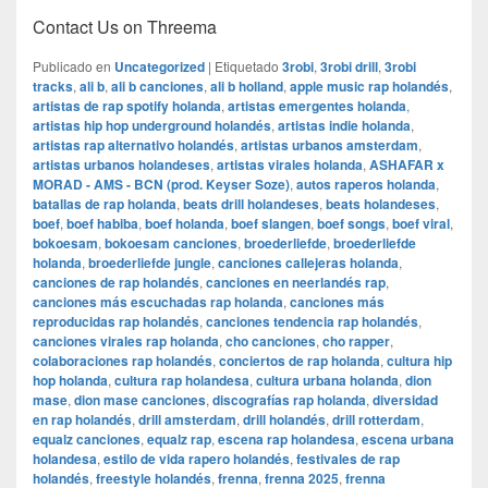
Contact Us on Threema
Publicado en
Uncategorized
|
Etiquetado
3robi
,
3robi drill
,
3robi
tracks
,
ali b
,
ali b canciones
,
ali b holland
,
apple music rap holandés
,
artistas de rap spotify holanda
,
artistas emergentes holanda
,
artistas hip hop underground holandés
,
artistas indie holanda
,
artistas rap alternativo holandés
,
artistas urbanos amsterdam
,
artistas urbanos holandeses
,
artistas virales holanda
,
ASHAFAR x
MORAD - AMS - BCN (prod. Keyser Soze)
,
autos raperos holanda
,
batallas de rap holanda
,
beats drill holandeses
,
beats holandeses
,
boef
,
boef habiba
,
boef holanda
,
boef slangen
,
boef songs
,
boef viral
,
bokoesam
,
bokoesam canciones
,
broederliefde
,
broederliefde
holanda
,
broederliefde jungle
,
canciones callejeras holanda
,
canciones de rap holandés
,
canciones en neerlandés rap
,
canciones más escuchadas rap holanda
,
canciones más
reproducidas rap holandés
,
canciones tendencia rap holandés
,
canciones virales rap holanda
,
cho canciones
,
cho rapper
,
colaboraciones rap holandés
,
conciertos de rap holanda
,
cultura hip
hop holanda
,
cultura rap holandesa
,
cultura urbana holanda
,
dion
mase
,
dion mase canciones
,
discografías rap holanda
,
diversidad
en rap holandés
,
drill amsterdam
,
drill holandés
,
drill rotterdam
,
equalz canciones
,
equalz rap
,
escena rap holandesa
,
escena urbana
holandesa
,
estilo de vida rapero holandés
,
festivales de rap
holandés
,
freestyle holandés
,
frenna
,
frenna 2025
,
frenna