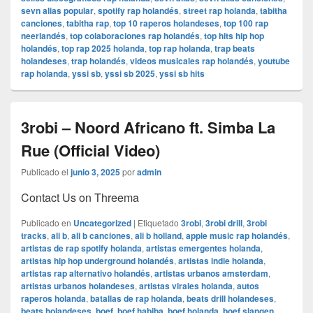
sevn alias popular
,
spotify rap holandés
,
street rap holanda
,
tabitha
canciones
,
tabitha rap
,
top 10 raperos holandeses
,
top 100 rap
neerlandés
,
top colaboraciones rap holandés
,
top hits hip hop
holandés
,
top rap 2025 holanda
,
top rap holanda
,
trap beats
holandeses
,
trap holandés
,
videos musicales rap holandés
,
youtube
rap holanda
,
yssi sb
,
yssi sb 2025
,
yssi sb hits
3robi – Noord Africano ft. Simba La
Rue (Official Video)
Publicado el
junio 3, 2025
por
admin
Contact Us on Threema
Publicado en
Uncategorized
|
Etiquetado
3robi
,
3robi drill
,
3robi
tracks
,
ali b
,
ali b canciones
,
ali b holland
,
apple music rap holandés
,
artistas de rap spotify holanda
,
artistas emergentes holanda
,
artistas hip hop underground holandés
,
artistas indie holanda
,
artistas rap alternativo holandés
,
artistas urbanos amsterdam
,
artistas urbanos holandeses
,
artistas virales holanda
,
autos
raperos holanda
,
batallas de rap holanda
,
beats drill holandeses
,
beats holandeses
,
boef
,
boef habiba
,
boef holanda
,
boef slangen
,