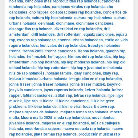
holanda
,
canciones más reproducidas rap holandés
,
canciones
tendencia rap holandés
,
canciones virales rap holanda
,
cho
canciones
,
cho rapper
,
colaboraciones rap holandés
,
conciertos de
rap holanda
,
cultura hip hop holanda
,
cultura rap holandesa
,
cultura
urbana holanda
,
den haak
,
dion mase
,
dion mase canciones
,
discografías rap holanda
,
diversidad en rap holandés
,
drill
amsterdam
,
drill holandés
,
drill rotterdam
,
equalz canciones
,
equalz
rap
,
escena rap holandesa
,
escena urbana holandesa
,
estilo de vida
rapero holandés
,
festivales de rap holandés
,
freestyle holandés
,
frenna
,
frenna 2025
,
frenna canciones
,
frenna holanda
,
gaucho rap
holandés
,
hef muziek
,
hef rapper
,
himnos del rap holandés
,
hip hop
amsterdam
,
hip hop holanda
,
hip hop moderno holanda
,
hip hop old
school holanda
,
hip hop rotterdam
,
hip hop y juventud en holanda
,
hits de rap holandés
,
holland familie
,
idaly canciones
,
idaly rap
,
industria musical urbana holanda
,
integración en el rap holandés
,
jonna fraser
,
jonna fraser holanda
,
jonna fraser muziek
,
josylvio
,
josylvio canciones
,
joyas raperos holanda
,
keizer holanda
,
keizer
rapper
,
latifah canciones
,
latifah rap
,
letras rap holanda
,
lijpe
,
lijpe
muziek
,
lijpe rap
,
lil kleine
,
lil kleine canciones
,
lil kleine geen
probleem
,
lil kleine holanda
,
lil kleine viral
,
lucas & steve rap
,
mejores raperos de holanda
,
mejores temas rap holanda
,
mocro
mafia
,
Mocro mafia 2025
,
moda rap holandesa
,
movimientos
juveniles holanda
,
mujeres en el rap holandés
,
música callejera
holanda
,
nederlandse rappers
,
nueva escuela rap holanda
,
nuevo
rap holandés
,
plataformas rap holanda
,
producción musical rap