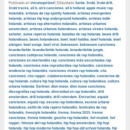
Publicado en
Uncategorized
|
Etiquetado
3arbe
,
3robi
,
3robi drill
,
3robi tracks
,
ali b
,
ali b canciones
,
ali b holland
,
apple music rap
holandés
,
artistas de rap spotify holanda
,
artistas emergentes
holanda
,
artistas hip hop underground holandés
,
artistas indie
holanda
,
artistas rap alternativo holandés
,
artistas urbanos
amsterdam
,
artistas urbanos holandeses
,
artistas virales holanda
,
ashafar
,
autos raperos holanda
,
batallas de rap holanda
,
beats drill
holandeses
,
beats holandeses
,
boef
,
boef habiba
,
boef holanda
,
boef
slangen
,
boef songs
,
boef viral
,
bokoesam
,
bokoesam canciones
,
broederliefde
,
broederliefde holanda
,
broederliefde jungle
,
canciones callejeras holanda
,
canciones de rap holandés
,
canciones en neerlandés rap
,
canciones más escuchadas rap
holanda
,
canciones más reproducidas rap holandés
,
canciones
tendencia rap holandés
,
canciones virales rap holanda
,
cho
canciones
,
cho rapper
,
colaboraciones rap holandés
,
conciertos de
rap holanda
,
cultura hip hop holanda
,
cultura rap holandesa
,
cultura
urbana holanda
,
Darknet
,
dion mase
,
dion mase canciones
,
discografías rap holanda
,
diversidad en rap holandés
,
drill
amsterdam
,
drill holandés
,
drill rotterdam
,
Encrochat
,
equalz
canciones
,
equalz rap
,
escena rap holandesa
,
escena urbana
holandesa
,
estilo de vida rapero holandés
,
festivales de rap
holandés
,
freestyle holandés
,
frenna
,
frenna 2025
,
frenna
canciones
,
frenna holanda
,
gaucho rap holandés
,
hef muziek
,
hef
rapper
,
himnos del rap holandés
,
hip hop amsterdam
,
hip hop
holanda
,
hip hop moderno holanda
,
hip hop old school holanda
,
hip