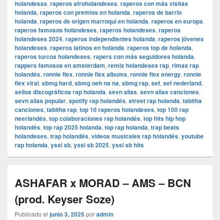
holandesas
,
raperos afroholandeses
,
raperos con más visitas
holanda
,
raperos con premios en holanda
,
raperos de barrio
holanda
,
raperos de origen marroquí en holanda
,
raperos en europa
,
raperos famosos holandeses
,
raperos holandeses
,
raperos
holandeses 2024
,
raperos independientes holanda
,
raperos jóvenes
holandeses
,
raperos latinos en holanda
,
raperos top de holanda
,
raperos turcos holandeses
,
rapers con más seguidores holanda
,
rappers famosos en amsterdam
,
remix holandeses rap
,
rimas rap
holandés
,
ronnie flex
,
ronnie flex albums
,
ronnie flex energy
,
ronnie
flex viral
,
sbmg hard
,
sbmg oeh na na
,
sbmg rap
,
sef
,
sef nederland
,
sellos discográficos rap holanda
,
sevn alias
,
sevn alias canciones
,
sevn alias popular
,
spotify rap holandés
,
street rap holanda
,
tabitha
canciones
,
tabitha rap
,
top 10 raperos holandeses
,
top 100 rap
neerlandés
,
top colaboraciones rap holandés
,
top hits hip hop
holandés
,
top rap 2025 holanda
,
top rap holanda
,
trap beats
holandeses
,
trap holandés
,
videos musicales rap holandés
,
youtube
rap holanda
,
yssi sb
,
yssi sb 2025
,
yssi sb hits
ASHAFAR x MORAD – AMS – BCN
(prod. Keyser Soze)
Publicado el
junio 3, 2025
por
admin