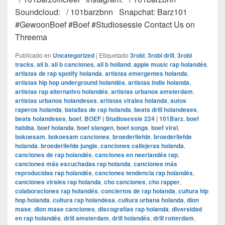
Soundcloud: / 101barzbnn Snapchat: Barz101
#GewoonBoef #Boef #Studiosessie Contact Us on
Threema
Publicado en
Uncategorized
|
Etiquetado
3robi
,
3robi drill
,
3robi
tracks
,
ali b
,
ali b canciones
,
ali b holland
,
apple music rap holandés
,
artistas de rap spotify holanda
,
artistas emergentes holanda
,
artistas hip hop underground holandés
,
artistas indie holanda
,
artistas rap alternativo holandés
,
artistas urbanos amsterdam
,
artistas urbanos holandeses
,
artistas virales holanda
,
autos
raperos holanda
,
batallas de rap holanda
,
beats drill holandeses
,
beats holandeses
,
boef
,
BOEF | Studiosessie 224 | 101Barz
,
boef
habiba
,
boef holanda
,
boef slangen
,
boef songs
,
boef viral
,
bokoesam
,
bokoesam canciones
,
broederliefde
,
broederliefde
holanda
,
broederliefde jungle
,
canciones callejeras holanda
,
canciones de rap holandés
,
canciones en neerlandés rap
,
canciones más escuchadas rap holanda
,
canciones más
reproducidas rap holandés
,
canciones tendencia rap holandés
,
canciones virales rap holanda
,
cho canciones
,
cho rapper
,
colaboraciones rap holandés
,
conciertos de rap holanda
,
cultura hip
hop holanda
,
cultura rap holandesa
,
cultura urbana holanda
,
dion
mase
,
dion mase canciones
,
discografías rap holanda
,
diversidad
en rap holandés
,
drill amsterdam
,
drill holandés
,
drill rotterdam
,