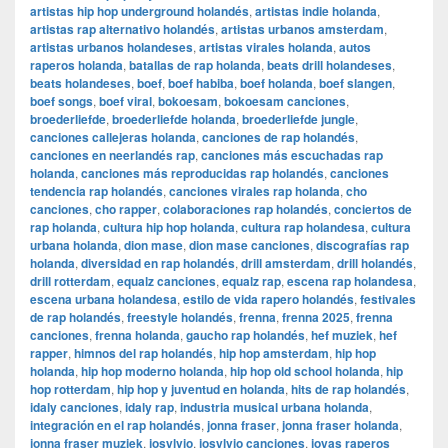
artistas hip hop underground holandés
,
artistas indie holanda
,
artistas rap alternativo holandés
,
artistas urbanos amsterdam
,
artistas urbanos holandeses
,
artistas virales holanda
,
autos
raperos holanda
,
batallas de rap holanda
,
beats drill holandeses
,
beats holandeses
,
boef
,
boef habiba
,
boef holanda
,
boef slangen
,
boef songs
,
boef viral
,
bokoesam
,
bokoesam canciones
,
broederliefde
,
broederliefde holanda
,
broederliefde jungle
,
canciones callejeras holanda
,
canciones de rap holandés
,
canciones en neerlandés rap
,
canciones más escuchadas rap
holanda
,
canciones más reproducidas rap holandés
,
canciones
tendencia rap holandés
,
canciones virales rap holanda
,
cho
canciones
,
cho rapper
,
colaboraciones rap holandés
,
conciertos de
rap holanda
,
cultura hip hop holanda
,
cultura rap holandesa
,
cultura
urbana holanda
,
dion mase
,
dion mase canciones
,
discografías rap
holanda
,
diversidad en rap holandés
,
drill amsterdam
,
drill holandés
,
drill rotterdam
,
equalz canciones
,
equalz rap
,
escena rap holandesa
,
escena urbana holandesa
,
estilo de vida rapero holandés
,
festivales
de rap holandés
,
freestyle holandés
,
frenna
,
frenna 2025
,
frenna
canciones
,
frenna holanda
,
gaucho rap holandés
,
hef muziek
,
hef
rapper
,
himnos del rap holandés
,
hip hop amsterdam
,
hip hop
holanda
,
hip hop moderno holanda
,
hip hop old school holanda
,
hip
hop rotterdam
,
hip hop y juventud en holanda
,
hits de rap holandés
,
idaly canciones
,
idaly rap
,
industria musical urbana holanda
,
integración en el rap holandés
,
jonna fraser
,
jonna fraser holanda
,
jonna fraser muziek
,
josylvio
,
josylvio canciones
,
joyas raperos