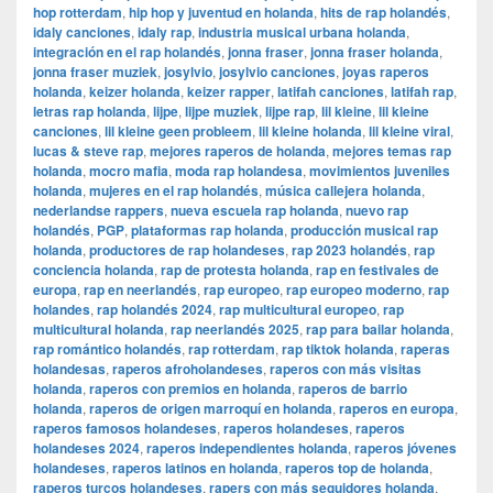
hop rotterdam
,
hip hop y juventud en holanda
,
hits de rap holandés
,
idaly canciones
,
idaly rap
,
industria musical urbana holanda
,
integración en el rap holandés
,
jonna fraser
,
jonna fraser holanda
,
jonna fraser muziek
,
josylvio
,
josylvio canciones
,
joyas raperos
holanda
,
keizer holanda
,
keizer rapper
,
latifah canciones
,
latifah rap
,
letras rap holanda
,
lijpe
,
lijpe muziek
,
lijpe rap
,
lil kleine
,
lil kleine
canciones
,
lil kleine geen probleem
,
lil kleine holanda
,
lil kleine viral
,
lucas & steve rap
,
mejores raperos de holanda
,
mejores temas rap
holanda
,
mocro mafia
,
moda rap holandesa
,
movimientos juveniles
holanda
,
mujeres en el rap holandés
,
música callejera holanda
,
nederlandse rappers
,
nueva escuela rap holanda
,
nuevo rap
holandés
,
PGP
,
plataformas rap holanda
,
producción musical rap
holanda
,
productores de rap holandeses
,
rap 2023 holandés
,
rap
conciencia holanda
,
rap de protesta holanda
,
rap en festivales de
europa
,
rap en neerlandés
,
rap europeo
,
rap europeo moderno
,
rap
holandes
,
rap holandés 2024
,
rap multicultural europeo
,
rap
multicultural holanda
,
rap neerlandés 2025
,
rap para bailar holanda
,
rap romántico holandés
,
rap rotterdam
,
rap tiktok holanda
,
raperas
holandesas
,
raperos afroholandeses
,
raperos con más visitas
holanda
,
raperos con premios en holanda
,
raperos de barrio
holanda
,
raperos de origen marroquí en holanda
,
raperos en europa
,
raperos famosos holandeses
,
raperos holandeses
,
raperos
holandeses 2024
,
raperos independientes holanda
,
raperos jóvenes
holandeses
,
raperos latinos en holanda
,
raperos top de holanda
,
raperos turcos holandeses
,
rapers con más seguidores holanda
,