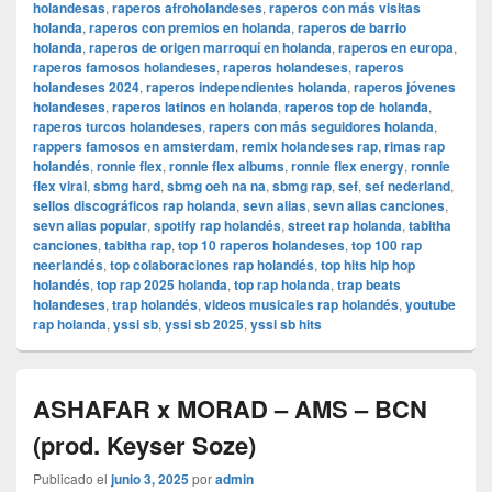
holandesas
,
raperos afroholandeses
,
raperos con más visitas
holanda
,
raperos con premios en holanda
,
raperos de barrio
holanda
,
raperos de origen marroquí en holanda
,
raperos en europa
,
raperos famosos holandeses
,
raperos holandeses
,
raperos
holandeses 2024
,
raperos independientes holanda
,
raperos jóvenes
holandeses
,
raperos latinos en holanda
,
raperos top de holanda
,
raperos turcos holandeses
,
rapers con más seguidores holanda
,
rappers famosos en amsterdam
,
remix holandeses rap
,
rimas rap
holandés
,
ronnie flex
,
ronnie flex albums
,
ronnie flex energy
,
ronnie
flex viral
,
sbmg hard
,
sbmg oeh na na
,
sbmg rap
,
sef
,
sef nederland
,
sellos discográficos rap holanda
,
sevn alias
,
sevn alias canciones
,
sevn alias popular
,
spotify rap holandés
,
street rap holanda
,
tabitha
canciones
,
tabitha rap
,
top 10 raperos holandeses
,
top 100 rap
neerlandés
,
top colaboraciones rap holandés
,
top hits hip hop
holandés
,
top rap 2025 holanda
,
top rap holanda
,
trap beats
holandeses
,
trap holandés
,
videos musicales rap holandés
,
youtube
rap holanda
,
yssi sb
,
yssi sb 2025
,
yssi sb hits
ASHAFAR x MORAD – AMS – BCN
(prod. Keyser Soze)
Publicado el
junio 3, 2025
por
admin