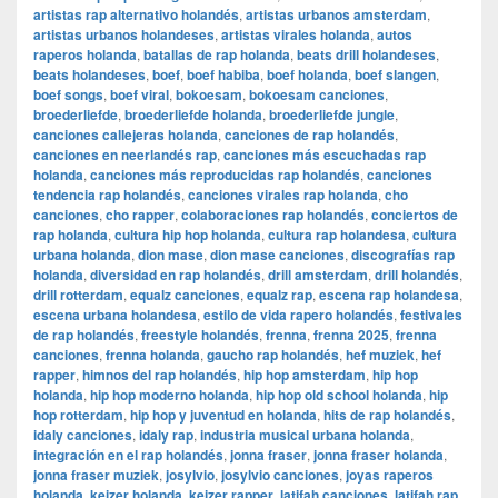
artistas rap alternativo holandés
,
artistas urbanos amsterdam
,
artistas urbanos holandeses
,
artistas virales holanda
,
autos
raperos holanda
,
batallas de rap holanda
,
beats drill holandeses
,
beats holandeses
,
boef
,
boef habiba
,
boef holanda
,
boef slangen
,
boef songs
,
boef viral
,
bokoesam
,
bokoesam canciones
,
broederliefde
,
broederliefde holanda
,
broederliefde jungle
,
canciones callejeras holanda
,
canciones de rap holandés
,
canciones en neerlandés rap
,
canciones más escuchadas rap
holanda
,
canciones más reproducidas rap holandés
,
canciones
tendencia rap holandés
,
canciones virales rap holanda
,
cho
canciones
,
cho rapper
,
colaboraciones rap holandés
,
conciertos de
rap holanda
,
cultura hip hop holanda
,
cultura rap holandesa
,
cultura
urbana holanda
,
dion mase
,
dion mase canciones
,
discografías rap
holanda
,
diversidad en rap holandés
,
drill amsterdam
,
drill holandés
,
drill rotterdam
,
equalz canciones
,
equalz rap
,
escena rap holandesa
,
escena urbana holandesa
,
estilo de vida rapero holandés
,
festivales
de rap holandés
,
freestyle holandés
,
frenna
,
frenna 2025
,
frenna
canciones
,
frenna holanda
,
gaucho rap holandés
,
hef muziek
,
hef
rapper
,
himnos del rap holandés
,
hip hop amsterdam
,
hip hop
holanda
,
hip hop moderno holanda
,
hip hop old school holanda
,
hip
hop rotterdam
,
hip hop y juventud en holanda
,
hits de rap holandés
,
idaly canciones
,
idaly rap
,
industria musical urbana holanda
,
integración en el rap holandés
,
jonna fraser
,
jonna fraser holanda
,
jonna fraser muziek
,
josylvio
,
josylvio canciones
,
joyas raperos
holanda
,
keizer holanda
,
keizer rapper
,
latifah canciones
,
latifah rap
,