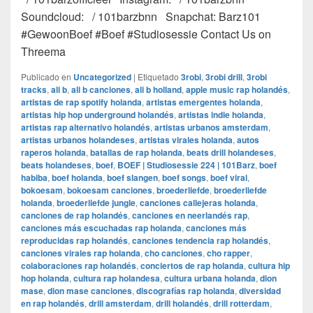
Soundcloud: / 101barzbnn Snapchat: Barz101
#GewoonBoef #Boef #Studiosessie Contact Us on
Threema
Publicado en
Uncategorized
|
Etiquetado
3robi
,
3robi drill
,
3robi
tracks
,
ali b
,
ali b canciones
,
ali b holland
,
apple music rap holandés
,
artistas de rap spotify holanda
,
artistas emergentes holanda
,
artistas hip hop underground holandés
,
artistas indie holanda
,
artistas rap alternativo holandés
,
artistas urbanos amsterdam
,
artistas urbanos holandeses
,
artistas virales holanda
,
autos
raperos holanda
,
batallas de rap holanda
,
beats drill holandeses
,
beats holandeses
,
boef
,
BOEF | Studiosessie 224 | 101Barz
,
boef
habiba
,
boef holanda
,
boef slangen
,
boef songs
,
boef viral
,
bokoesam
,
bokoesam canciones
,
broederliefde
,
broederliefde
holanda
,
broederliefde jungle
,
canciones callejeras holanda
,
canciones de rap holandés
,
canciones en neerlandés rap
,
canciones más escuchadas rap holanda
,
canciones más
reproducidas rap holandés
,
canciones tendencia rap holandés
,
canciones virales rap holanda
,
cho canciones
,
cho rapper
,
colaboraciones rap holandés
,
conciertos de rap holanda
,
cultura hip
hop holanda
,
cultura rap holandesa
,
cultura urbana holanda
,
dion
mase
,
dion mase canciones
,
discografías rap holanda
,
diversidad
en rap holandés
,
drill amsterdam
,
drill holandés
,
drill rotterdam
,