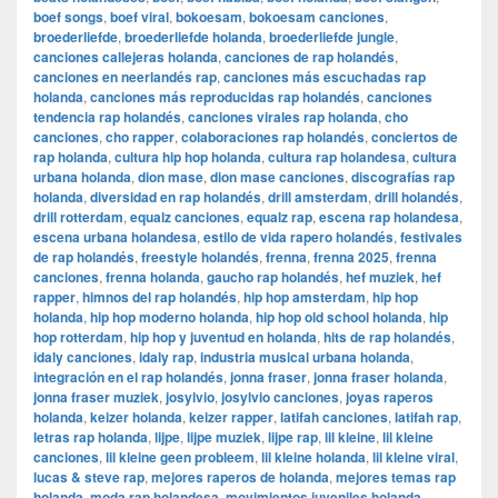
boef songs
,
boef viral
,
bokoesam
,
bokoesam canciones
,
broederliefde
,
broederliefde holanda
,
broederliefde jungle
,
canciones callejeras holanda
,
canciones de rap holandés
,
canciones en neerlandés rap
,
canciones más escuchadas rap
holanda
,
canciones más reproducidas rap holandés
,
canciones
tendencia rap holandés
,
canciones virales rap holanda
,
cho
canciones
,
cho rapper
,
colaboraciones rap holandés
,
conciertos de
rap holanda
,
cultura hip hop holanda
,
cultura rap holandesa
,
cultura
urbana holanda
,
dion mase
,
dion mase canciones
,
discografías rap
holanda
,
diversidad en rap holandés
,
drill amsterdam
,
drill holandés
,
drill rotterdam
,
equalz canciones
,
equalz rap
,
escena rap holandesa
,
escena urbana holandesa
,
estilo de vida rapero holandés
,
festivales
de rap holandés
,
freestyle holandés
,
frenna
,
frenna 2025
,
frenna
canciones
,
frenna holanda
,
gaucho rap holandés
,
hef muziek
,
hef
rapper
,
himnos del rap holandés
,
hip hop amsterdam
,
hip hop
holanda
,
hip hop moderno holanda
,
hip hop old school holanda
,
hip
hop rotterdam
,
hip hop y juventud en holanda
,
hits de rap holandés
,
idaly canciones
,
idaly rap
,
industria musical urbana holanda
,
integración en el rap holandés
,
jonna fraser
,
jonna fraser holanda
,
jonna fraser muziek
,
josylvio
,
josylvio canciones
,
joyas raperos
holanda
,
keizer holanda
,
keizer rapper
,
latifah canciones
,
latifah rap
,
letras rap holanda
,
lijpe
,
lijpe muziek
,
lijpe rap
,
lil kleine
,
lil kleine
canciones
,
lil kleine geen probleem
,
lil kleine holanda
,
lil kleine viral
,
lucas & steve rap
,
mejores raperos de holanda
,
mejores temas rap
holanda
,
moda rap holandesa
,
movimientos juveniles holanda
,