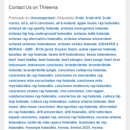
Contact Us on Threema
Publicado en
Uncategorized
|
Etiquetado
3robi
,
3robi drill
,
3robi
tracks
,
ali b
,
ali b canciones
,
ali b holland
,
apple music rap holandés
,
artistas de rap spotify holanda
,
artistas emergentes holanda
,
artistas hip hop underground holandés
,
artistas indie holanda
,
artistas rap alternativo holandés
,
artistas urbanos amsterdam
,
artistas urbanos holandeses
,
artistas virales holanda
,
ASHAFAR x
MORAD - AMS - BCN (prod. Keyser Soze)
,
autos raperos holanda
,
batallas de rap holanda
,
beats drill holandeses
,
beats holandeses
,
boef
,
boef habiba
,
boef holanda
,
boef slangen
,
boef songs
,
boef viral
,
bokoesam
,
bokoesam canciones
,
broederliefde
,
broederliefde
holanda
,
broederliefde jungle
,
canciones callejeras holanda
,
canciones de rap holandés
,
canciones en neerlandés rap
,
canciones más escuchadas rap holanda
,
canciones más
reproducidas rap holandés
,
canciones tendencia rap holandés
,
canciones virales rap holanda
,
cho canciones
,
cho rapper
,
colaboraciones rap holandés
,
conciertos de rap holanda
,
cultura hip
hop holanda
,
cultura rap holandesa
,
cultura urbana holanda
,
dion
mase
,
dion mase canciones
,
discografías rap holanda
,
diversidad
en rap holandés
,
drill amsterdam
,
drill holandés
,
drill rotterdam
,
equalz canciones
,
equalz rap
,
escena rap holandesa
,
escena urbana
holandesa
,
estilo de vida rapero holandés
,
festivales de rap
holandés
,
freestyle holandés
,
frenna
,
frenna 2025
,
frenna