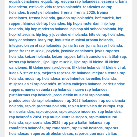
equalz canciones
,
equalz rap
,
escena rap holandesa
,
escena urbana
holandesa
,
estilo de vida rapero holandés
,
festivales de rap
holandés
,
freestyle holandés
,
frenna
,
frenna 2025
,
frenna
canciones
,
frenna holanda
,
gaucho rap holandés
,
hef muziek
,
hef
rapper
,
himnos del rap holandés
,
hip hop amsterdam
,
hip hop
holanda
,
hip hop moderno holanda
,
hip hop old school holanda
,
hip
hop rotterdam
,
hip hop y juventud en holanda
,
hits de rap holandés
,
idaly canciones
,
idaly rap
,
industria musical urbana holanda
,
integración en el rap holandés
,
jonna fraser
,
jonna fraser holanda
,
jonna fraser muziek
,
josylvio
,
josylvio canciones
,
joyas raperos
holanda
,
keizer holanda
,
keizer rapper
,
latifah canciones
,
latifah rap
,
letras rap holanda
,
lijpe
,
lijpe muziek
,
lijpe rap
,
lil kleine
,
lil kleine
canciones
,
lil kleine geen probleem
,
lil kleine holanda
,
lil kleine viral
,
lucas & steve rap
,
mejores raperos de holanda
,
mejores temas rap
holanda
,
moda rap holandesa
,
movimientos juveniles holanda
,
mujeres en el rap holandés
,
música callejera holanda
,
nederlandse
rappers
,
nueva escuela rap holanda
,
nuevo rap holandés
,
plataformas rap holanda
,
producción musical rap holanda
,
productores de rap holandeses
,
rap 2023 holandés
,
rap conciencia
holanda
,
rap de protesta holanda
,
rap en festivales de europa
,
rap
en neerlandés
,
rap europeo
,
rap europeo moderno
,
rap holandes
,
rap holandés 2024
,
rap multicultural europeo
,
rap multicultural
holanda
,
rap neerlandés 2025
,
rap para bailar holanda
,
rap
romántico holandés
,
rap rotterdam
,
rap tiktok holanda
,
raperas
holandesas
,
raperos afroholandeses
,
raperos con más visitas