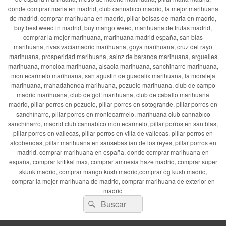
donde comprar maria en madrid, club cannabico madrid, la mejor marihuana
de madrid, comprar marihuana en madrid, pillar bolsas de maria en madrid,
buy best weed in madrid, buy mango weed, marihuana de frutas madrid,
comprar la mejor marihuana, marihuana madrid españa, san blas
marihuana, rivas vaciamadrid marihuana, goya marihuana, cruz del rayo
marihuana, prosperidad marihuana, sainz de baranda marihuana, arguelles
marihuana, moncloa marihuana, alsacia marihuana, sanchinarro marihuana,
montecarmelo marihuana, san agustin de guadalix marihuana, la moraleja
marihuana, mahadahonda marihuana, pozuelo marihuana, club de campo
madrid marihuana, club de golf marihuana, club de caballo marihuana
madrid, pillar porros en pozuelo, pillar porros en sotogrande, pillar porros en
sanchinarro, pillar porros en montecarmelo, marihuana club cannabico
sanchinarro, madrid club cannabico montecarmelo, pillar porros en san blas,
pillar porros en vallecas, pillar porros en villa de vallecas, pillar porros en
alcobendas, pillar marihuana en sansebastian de los reyes, pillar porros en
madrid, comprar marihuana en españa, donde comprar marihuana en
españa, comprar kritikal max, comprar amnesia haze madrid, comprar super
skunk madrid, comprar mango kush madrid,comprar og kush madrid,
comprar la mejor marihuana de madrid, comprar marihuana de exterior en
madrid
Buscar
Buscar
por: