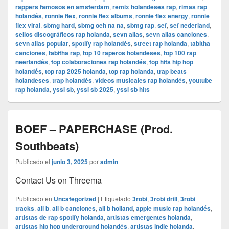
rappers famosos en amsterdam
,
remix holandeses rap
,
rimas rap
holandés
,
ronnie flex
,
ronnie flex albums
,
ronnie flex energy
,
ronnie
flex viral
,
sbmg hard
,
sbmg oeh na na
,
sbmg rap
,
sef
,
sef nederland
,
sellos discográficos rap holanda
,
sevn alias
,
sevn alias canciones
,
sevn alias popular
,
spotify rap holandés
,
street rap holanda
,
tabitha
canciones
,
tabitha rap
,
top 10 raperos holandeses
,
top 100 rap
neerlandés
,
top colaboraciones rap holandés
,
top hits hip hop
holandés
,
top rap 2025 holanda
,
top rap holanda
,
trap beats
holandeses
,
trap holandés
,
videos musicales rap holandés
,
youtube
rap holanda
,
yssi sb
,
yssi sb 2025
,
yssi sb hits
BOEF – PAPERCHASE (Prod.
Southbeats)
Publicado el
junio 3, 2025
por
admin
Contact Us on Threema
Publicado en
Uncategorized
|
Etiquetado
3robi
,
3robi drill
,
3robi
tracks
,
ali b
,
ali b canciones
,
ali b holland
,
apple music rap holandés
,
artistas de rap spotify holanda
,
artistas emergentes holanda
,
artistas hip hop underground holandés
,
artistas indie holanda
,