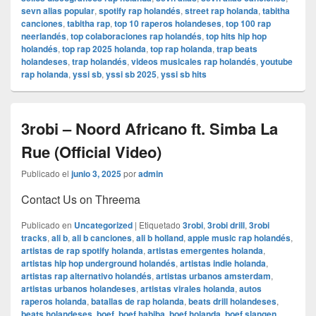
sevn alias popular
,
spotify rap holandés
,
street rap holanda
,
tabitha
canciones
,
tabitha rap
,
top 10 raperos holandeses
,
top 100 rap
neerlandés
,
top colaboraciones rap holandés
,
top hits hip hop
holandés
,
top rap 2025 holanda
,
top rap holanda
,
trap beats
holandeses
,
trap holandés
,
videos musicales rap holandés
,
youtube
rap holanda
,
yssi sb
,
yssi sb 2025
,
yssi sb hits
3robi – Noord Africano ft. Simba La
Rue (Official Video)
Publicado el
junio 3, 2025
por
admin
Contact Us on Threema
Publicado en
Uncategorized
|
Etiquetado
3robi
,
3robi drill
,
3robi
tracks
,
ali b
,
ali b canciones
,
ali b holland
,
apple music rap holandés
,
artistas de rap spotify holanda
,
artistas emergentes holanda
,
artistas hip hop underground holandés
,
artistas indie holanda
,
artistas rap alternativo holandés
,
artistas urbanos amsterdam
,
artistas urbanos holandeses
,
artistas virales holanda
,
autos
raperos holanda
,
batallas de rap holanda
,
beats drill holandeses
,
beats holandeses
,
boef
,
boef habiba
,
boef holanda
,
boef slangen
,