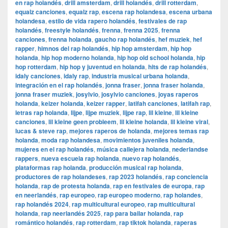
en rap holandés
,
drill amsterdam
,
drill holandés
,
drill rotterdam
,
equalz canciones
,
equalz rap
,
escena rap holandesa
,
escena urbana
holandesa
,
estilo de vida rapero holandés
,
festivales de rap
holandés
,
freestyle holandés
,
frenna
,
frenna 2025
,
frenna
canciones
,
frenna holanda
,
gaucho rap holandés
,
hef muziek
,
hef
rapper
,
himnos del rap holandés
,
hip hop amsterdam
,
hip hop
holanda
,
hip hop moderno holanda
,
hip hop old school holanda
,
hip
hop rotterdam
,
hip hop y juventud en holanda
,
hits de rap holandés
,
idaly canciones
,
idaly rap
,
industria musical urbana holanda
,
integración en el rap holandés
,
jonna fraser
,
jonna fraser holanda
,
jonna fraser muziek
,
josylvio
,
josylvio canciones
,
joyas raperos
holanda
,
keizer holanda
,
keizer rapper
,
latifah canciones
,
latifah rap
,
letras rap holanda
,
lijpe
,
lijpe muziek
,
lijpe rap
,
lil kleine
,
lil kleine
canciones
,
lil kleine geen probleem
,
lil kleine holanda
,
lil kleine viral
,
lucas & steve rap
,
mejores raperos de holanda
,
mejores temas rap
holanda
,
moda rap holandesa
,
movimientos juveniles holanda
,
mujeres en el rap holandés
,
música callejera holanda
,
nederlandse
rappers
,
nueva escuela rap holanda
,
nuevo rap holandés
,
plataformas rap holanda
,
producción musical rap holanda
,
productores de rap holandeses
,
rap 2023 holandés
,
rap conciencia
holanda
,
rap de protesta holanda
,
rap en festivales de europa
,
rap
en neerlandés
,
rap europeo
,
rap europeo moderno
,
rap holandes
,
rap holandés 2024
,
rap multicultural europeo
,
rap multicultural
holanda
,
rap neerlandés 2025
,
rap para bailar holanda
,
rap
romántico holandés
,
rap rotterdam
,
rap tiktok holanda
,
raperas