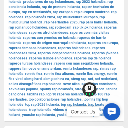
holanda
,
productores de rap holandeses
,
rap 2023 holandés
,
rap
conciencia holanda
,
rap de protesta holanda
,
rap en festivales de
europa
,
rap en neerlandés
,
rap europeo
,
rap europeo moderno
,
rap
holandes
,
rap holandés 2024
,
rap multicultural europeo
,
rap
multicultural holanda
,
rap neerlandés 2025
,
rap para bailar holanda
,
rap romántico holandés
,
rap rotterdam
,
rap tiktok holanda
,
raperas
holandesas
,
raperos afroholandeses
,
raperos con más visitas
holanda
,
raperos con premios en holanda
,
raperos de barrio
holanda
,
raperos de origen marroquí en holanda
,
raperos en europa
,
raperos famosos holandeses
,
raperos holandeses
,
raperos
holandeses 2024
,
raperos independientes holanda
,
raperos jóvenes
holandeses
,
raperos latinos en holanda
,
raperos top de holanda
,
raperos turcos holandeses
,
rapers con más seguidores holanda
,
rappers famosos en amsterdam
,
remix holandeses rap
,
rimas rap
holandés
,
ronnie flex
,
ronnie flex albums
,
ronnie flex energy
,
ronnie
flex viral
,
sbmg hard
,
sbmg oeh na na
,
sbmg rap
,
sef
,
sef nederland
,
sellos discográficos rap holanda
,
sevn alias
,
sevn alias canciones
,
sevn alias popular
,
spotify rap holandés
,
street rap holanda
,
tabitha
canciones
,
tabitha rap
,
top 10 raperos holandeses
,
top 100 rap
neerlandés
,
top colaboraciones rap holandés
,
top hits hip hop
holandés
,
top rap 2025 holanda
,
top rap holanda
,
trap beats
holandeses
,
trap holandés
,
videos musicales rap holandés
,
weed
Contac
Contact Us
holland
,
youtube rap holanda
,
yssi sb
,
yssi sb 2025
,
yssi sb hits
Us