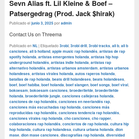
Sevn Alias ft. Lil Kleine & Boef –
Patsergedrag (Prod. Jack $hirak)
Publicado el
junio 3, 2025
por
admin
Contact Us on Threema
Publicado en
NL
|
Etiquetado
3robi
,
3robi drill
,
3robi tracks
,
ali b
,
ali b
canciones
,
ali b holland
,
apple music rap holandés
,
artistas de rap
spotify holanda
,
artistas emergentes holanda
,
artistas hip hop
underground holandés
,
artistas indie holanda
,
artistas rap
alternativo holandés
,
artistas urbanos amsterdam
,
artistas urbanos
holandeses
,
artistas virales holanda
,
autos raperos holanda
,
batallas de rap holanda
,
beats drill holandeses
,
beats holandeses
,
boef
,
boef habiba
,
boef holanda
,
boef slangen
,
boef songs
,
boef viral
,
bokoesam
,
bokoesam canciones
,
broederliefde
,
broederliefde
holanda
,
broederliefde jungle
,
canciones callejeras holanda
,
canciones de rap holandés
,
canciones en neerlandés rap
,
canciones más escuchadas rap holanda
,
canciones más
reproducidas rap holandés
,
canciones tendencia rap holandés
,
canciones virales rap holanda
,
cho canciones
,
cho rapper
,
colaboraciones rap holandés
,
conciertos de rap holanda
,
cultura hip
hop holanda
,
cultura rap holandesa
,
cultura urbana holanda
,
dion
mase
,
dion mase canciones
,
discografías rap holanda
,
diversidad