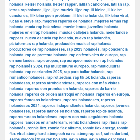
holanda
,
keizer holanda
,
keizer rapper
,
latifah canciones
,
latifah rap
,
letras rap holanda
,
lijpe
,
lijpe muziek
,
lijpe rap
,
lil kleine
,
lil kleine
canciones
,
lil kleine geen probleem
,
lil kleine holanda
,
lil kleine viral
,
lucas & steve rap
,
mejores raperos de holanda
,
mejores temas rap
holanda
,
moda rap holandesa
,
movimientos juveniles holanda
,
mujeres en el rap holandés
,
música callejera holanda
,
nederlandse
rappers
,
nueva escuela rap holanda
,
nuevo rap holandés
,
plataformas rap holanda
,
producción musical rap holanda
,
productores de rap holandeses
,
rap 2023 holandés
,
rap conciencia
holanda
,
rap de protesta holanda
,
rap en festivales de europa
,
rap
en neerlandés
,
rap europeo
,
rap europeo moderno
,
rap holandes
,
rap holandés 2024
,
rap multicultural europeo
,
rap multicultural
holanda
,
rap neerlandés 2025
,
rap para bailar holanda
,
rap
romántico holandés
,
rap rotterdam
,
rap tiktok holanda
,
raperas
holandesas
,
raperos afroholandeses
,
raperos con más visitas
holanda
,
raperos con premios en holanda
,
raperos de barrio
holanda
,
raperos de origen marroquí en holanda
,
raperos en europa
,
raperos famosos holandeses
,
raperos holandeses
,
raperos
holandeses 2024
,
raperos independientes holanda
,
raperos jóvenes
holandeses
,
raperos latinos en holanda
,
raperos top de holanda
,
raperos turcos holandeses
,
rapers con más seguidores holanda
,
rappers famosos en amsterdam
,
remix holandeses rap
,
rimas rap
holandés
,
ronnie flex
,
ronnie flex albums
,
ronnie flex energy
,
ronnie
flex viral
,
sbmg hard
,
sbmg oeh na na
,
sbmg rap
,
sef
,
sef nederland
,
sellos discográficos rap holanda
,
sevn alias
,
sevn alias canciones
,