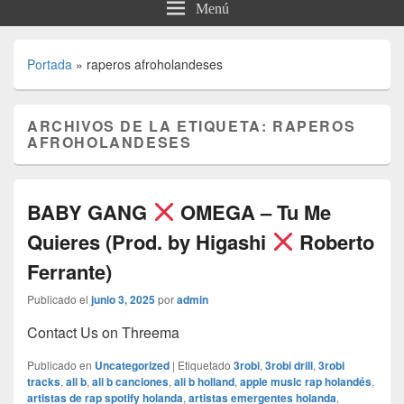
Menú
Portada
»
raperos afroholandeses
ARCHIVOS DE LA ETIQUETA:
RAPEROS
AFROHOLANDESES
BABY GANG
OMEGA – Tu Me
Quieres (Prod. by Higashi
Roberto
Ferrante)
Publicado el
junio 3, 2025
por
admin
Contact Us on Threema
Publicado en
Uncategorized
|
Etiquetado
3robi
,
3robi drill
,
3robi
tracks
,
ali b
,
ali b canciones
,
ali b holland
,
apple music rap holandés
,
artistas de rap spotify holanda
,
artistas emergentes holanda
,