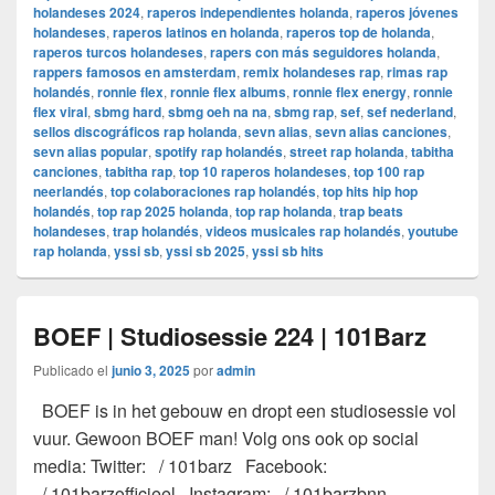
holandeses 2024
,
raperos independientes holanda
,
raperos jóvenes
holandeses
,
raperos latinos en holanda
,
raperos top de holanda
,
raperos turcos holandeses
,
rapers con más seguidores holanda
,
rappers famosos en amsterdam
,
remix holandeses rap
,
rimas rap
holandés
,
ronnie flex
,
ronnie flex albums
,
ronnie flex energy
,
ronnie
flex viral
,
sbmg hard
,
sbmg oeh na na
,
sbmg rap
,
sef
,
sef nederland
,
sellos discográficos rap holanda
,
sevn alias
,
sevn alias canciones
,
sevn alias popular
,
spotify rap holandés
,
street rap holanda
,
tabitha
canciones
,
tabitha rap
,
top 10 raperos holandeses
,
top 100 rap
neerlandés
,
top colaboraciones rap holandés
,
top hits hip hop
holandés
,
top rap 2025 holanda
,
top rap holanda
,
trap beats
holandeses
,
trap holandés
,
videos musicales rap holandés
,
youtube
rap holanda
,
yssi sb
,
yssi sb 2025
,
yssi sb hits
BOEF | Studiosessie 224 | 101Barz
Publicado el
junio 3, 2025
por
admin
BOEF is in het gebouw en dropt een studiosessie vol
vuur. Gewoon BOEF man! Volg ons ook op social
media: Twitter: / 101barz Facebook:
/ 101barzofficieel Instagram: / 101barzbnn