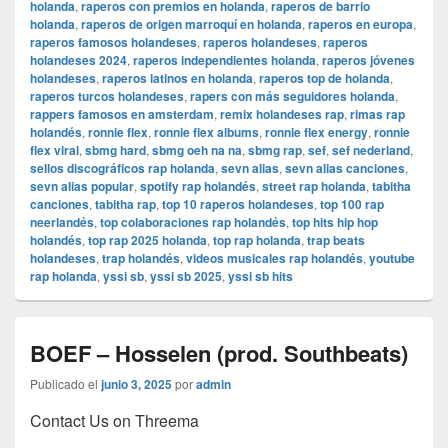
holanda
,
raperos con premios en holanda
,
raperos de barrio
holanda
,
raperos de origen marroquí en holanda
,
raperos en europa
,
raperos famosos holandeses
,
raperos holandeses
,
raperos
holandeses 2024
,
raperos independientes holanda
,
raperos jóvenes
holandeses
,
raperos latinos en holanda
,
raperos top de holanda
,
raperos turcos holandeses
,
rapers con más seguidores holanda
,
rappers famosos en amsterdam
,
remix holandeses rap
,
rimas rap
holandés
,
ronnie flex
,
ronnie flex albums
,
ronnie flex energy
,
ronnie
flex viral
,
sbmg hard
,
sbmg oeh na na
,
sbmg rap
,
sef
,
sef nederland
,
sellos discográficos rap holanda
,
sevn alias
,
sevn alias canciones
,
sevn alias popular
,
spotify rap holandés
,
street rap holanda
,
tabitha
canciones
,
tabitha rap
,
top 10 raperos holandeses
,
top 100 rap
neerlandés
,
top colaboraciones rap holandés
,
top hits hip hop
holandés
,
top rap 2025 holanda
,
top rap holanda
,
trap beats
holandeses
,
trap holandés
,
videos musicales rap holandés
,
youtube
rap holanda
,
yssi sb
,
yssi sb 2025
,
yssi sb hits
BOEF – Hosselen (prod. Southbeats)
Publicado el
junio 3, 2025
por
admin
Contact Us on Threema