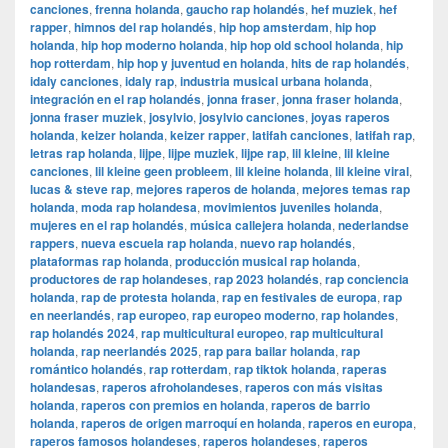
canciones
,
frenna holanda
,
gaucho rap holandés
,
hef muziek
,
hef
rapper
,
himnos del rap holandés
,
hip hop amsterdam
,
hip hop
holanda
,
hip hop moderno holanda
,
hip hop old school holanda
,
hip
hop rotterdam
,
hip hop y juventud en holanda
,
hits de rap holandés
,
idaly canciones
,
idaly rap
,
industria musical urbana holanda
,
integración en el rap holandés
,
jonna fraser
,
jonna fraser holanda
,
jonna fraser muziek
,
josylvio
,
josylvio canciones
,
joyas raperos
holanda
,
keizer holanda
,
keizer rapper
,
latifah canciones
,
latifah rap
,
letras rap holanda
,
lijpe
,
lijpe muziek
,
lijpe rap
,
lil kleine
,
lil kleine
canciones
,
lil kleine geen probleem
,
lil kleine holanda
,
lil kleine viral
,
lucas & steve rap
,
mejores raperos de holanda
,
mejores temas rap
holanda
,
moda rap holandesa
,
movimientos juveniles holanda
,
mujeres en el rap holandés
,
música callejera holanda
,
nederlandse
rappers
,
nueva escuela rap holanda
,
nuevo rap holandés
,
plataformas rap holanda
,
producción musical rap holanda
,
productores de rap holandeses
,
rap 2023 holandés
,
rap conciencia
holanda
,
rap de protesta holanda
,
rap en festivales de europa
,
rap
en neerlandés
,
rap europeo
,
rap europeo moderno
,
rap holandes
,
rap holandés 2024
,
rap multicultural europeo
,
rap multicultural
holanda
,
rap neerlandés 2025
,
rap para bailar holanda
,
rap
romántico holandés
,
rap rotterdam
,
rap tiktok holanda
,
raperas
holandesas
,
raperos afroholandeses
,
raperos con más visitas
holanda
,
raperos con premios en holanda
,
raperos de barrio
holanda
,
raperos de origen marroquí en holanda
,
raperos en europa
,
raperos famosos holandeses
,
raperos holandeses
,
raperos