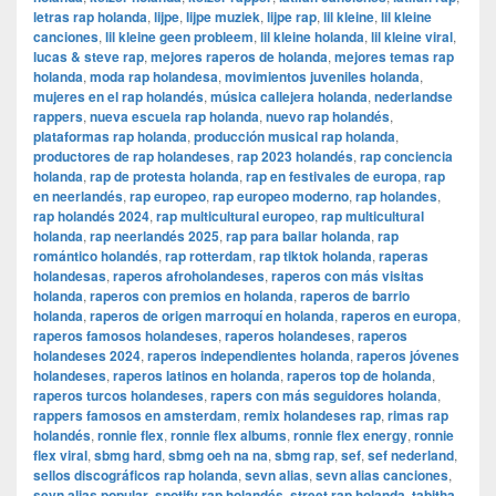
letras rap holanda
,
lijpe
,
lijpe muziek
,
lijpe rap
,
lil kleine
,
lil kleine
canciones
,
lil kleine geen probleem
,
lil kleine holanda
,
lil kleine viral
,
lucas & steve rap
,
mejores raperos de holanda
,
mejores temas rap
holanda
,
moda rap holandesa
,
movimientos juveniles holanda
,
mujeres en el rap holandés
,
música callejera holanda
,
nederlandse
rappers
,
nueva escuela rap holanda
,
nuevo rap holandés
,
plataformas rap holanda
,
producción musical rap holanda
,
productores de rap holandeses
,
rap 2023 holandés
,
rap conciencia
holanda
,
rap de protesta holanda
,
rap en festivales de europa
,
rap
en neerlandés
,
rap europeo
,
rap europeo moderno
,
rap holandes
,
rap holandés 2024
,
rap multicultural europeo
,
rap multicultural
holanda
,
rap neerlandés 2025
,
rap para bailar holanda
,
rap
romántico holandés
,
rap rotterdam
,
rap tiktok holanda
,
raperas
holandesas
,
raperos afroholandeses
,
raperos con más visitas
holanda
,
raperos con premios en holanda
,
raperos de barrio
holanda
,
raperos de origen marroquí en holanda
,
raperos en europa
,
raperos famosos holandeses
,
raperos holandeses
,
raperos
holandeses 2024
,
raperos independientes holanda
,
raperos jóvenes
holandeses
,
raperos latinos en holanda
,
raperos top de holanda
,
raperos turcos holandeses
,
rapers con más seguidores holanda
,
rappers famosos en amsterdam
,
remix holandeses rap
,
rimas rap
holandés
,
ronnie flex
,
ronnie flex albums
,
ronnie flex energy
,
ronnie
flex viral
,
sbmg hard
,
sbmg oeh na na
,
sbmg rap
,
sef
,
sef nederland
,
sellos discográficos rap holanda
,
sevn alias
,
sevn alias canciones
,
sevn alias popular
,
spotify rap holandés
,
street rap holanda
,
tabitha