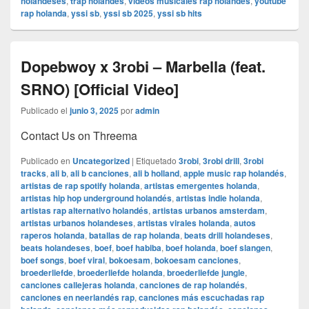
holandeses
,
trap holandés
,
videos musicales rap holandés
,
youtube
rap holanda
,
yssi sb
,
yssi sb 2025
,
yssi sb hits
Dopebwoy x 3robi – Marbella (feat.
SRNO) [Official Video]
Publicado el
junio 3, 2025
por
admin
Contact Us on Threema
Publicado en
Uncategorized
|
Etiquetado
3robi
,
3robi drill
,
3robi
tracks
,
ali b
,
ali b canciones
,
ali b holland
,
apple music rap holandés
,
artistas de rap spotify holanda
,
artistas emergentes holanda
,
artistas hip hop underground holandés
,
artistas indie holanda
,
artistas rap alternativo holandés
,
artistas urbanos amsterdam
,
artistas urbanos holandeses
,
artistas virales holanda
,
autos
raperos holanda
,
batallas de rap holanda
,
beats drill holandeses
,
beats holandeses
,
boef
,
boef habiba
,
boef holanda
,
boef slangen
,
boef songs
,
boef viral
,
bokoesam
,
bokoesam canciones
,
broederliefde
,
broederliefde holanda
,
broederliefde jungle
,
canciones callejeras holanda
,
canciones de rap holandés
,
canciones en neerlandés rap
,
canciones más escuchadas rap