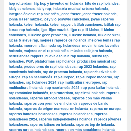
hop rotterdam
,
hip hop y juventud en holanda
,
hits de rap holandés
,
idaly canciones
,
idaly rap
,
industria musical urbana holanda
,
integración en el rap holandés
,
jonna fraser
,
jonna fraser holanda
,
jonna fraser muziek
,
josylvio
,
josylvio canciones
,
joyas raperos
holanda
,
keizer holanda
,
keizer rapper
,
latifah canciones
,
latifah rap
,
letras rap holanda
,
lijpe
,
lijpe muziek
,
lijpe rap
,
lil kleine
,
lil kleine
canciones
,
lil kleine geen probleem
,
lil kleine holanda
,
lil kleine viral
,
lucas & steve rap
,
mejores raperos de holanda
,
mejores temas rap
holanda
,
mocro mafia
,
moda rap holandesa
,
movimientos juveniles
holanda
,
mujeres en el rap holandés
,
música callejera holanda
,
nederlandse rappers
,
nueva escuela rap holanda
,
nuevo rap
holandés
,
PGP
,
plataformas rap holanda
,
producción musical rap
holanda
,
productores de rap holandeses
,
rap 2023 holandés
,
rap
conciencia holanda
,
rap de protesta holanda
,
rap en festivales de
europa
,
rap en neerlandés
,
rap europeo
,
rap europeo moderno
,
rap
holandes
,
rap holandés 2024
,
rap multicultural europeo
,
rap
multicultural holanda
,
rap neerlandés 2025
,
rap para bailar holanda
,
rap romántico holandés
,
rap rotterdam
,
rap tiktok holanda
,
raperas
holandesas
,
raperos afroholandeses
,
raperos con más visitas
holanda
,
raperos con premios en holanda
,
raperos de barrio
holanda
,
raperos de origen marroquí en holanda
,
raperos en europa
,
raperos famosos holandeses
,
raperos holandeses
,
raperos
holandeses 2024
,
raperos independientes holanda
,
raperos jóvenes
holandeses
,
raperos latinos en holanda
,
raperos top de holanda
,
raperos turcos holandeses
,
rapers con más seguidores holanda
,