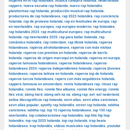
mujeres en el rap holandés
,
música callejera holanda
,
nederlandse
rappers
,
nueva escuela rap holanda
,
nuevo rap holandés
,
plataformas rap holanda
,
producción musical rap holanda
,
productores de rap holandeses
,
rap 2023 holandés
,
rap conciencia
holanda
,
rap de protesta holanda
,
rap en festivales de europa
,
rap
en neerlandés
,
rap europeo
,
rap europeo moderno
,
rap holandes
,
rap holandés 2024
,
rap multicultural europeo
,
rap multicultural
holanda
,
rap neerlandés 2025
,
rap para bailar holanda
,
rap
romántico holandés
,
rap rotterdam
,
rap tiktok holanda
,
raperas
holandesas
,
raperos afroholandeses
,
raperos con más visitas
holanda
,
raperos con premios en holanda
,
raperos de barrio
holanda
,
raperos de origen marroquí en holanda
,
raperos en europa
,
raperos famosos holandeses
,
raperos holandeses
,
raperos
holandeses 2024
,
raperos independientes holanda
,
raperos jóvenes
holandeses
,
raperos latinos en holanda
,
raperos top de holanda
,
raperos turcos holandeses
,
rapers con más seguidores holanda
,
rappers famosos en amsterdam
,
remix holandeses rap
,
rimas rap
holandés
,
ronnie flex
,
ronnie flex albums
,
ronnie flex energy
,
ronnie
flex viral
,
sbmg hard
,
sbmg oeh na na
,
sbmg rap
,
sef
,
sef nederland
,
sellos discográficos rap holanda
,
sevn alias
,
sevn alias canciones
,
sevn alias popular
,
spotify rap holandés
,
street rap holanda
,
tabitha
canciones
,
tabitha rap
,
top 10 raperos holandeses
,
top 100 rap
neerlandés
,
top colaboraciones rap holandés
,
top hits hip hop
holandés
,
top rap 2025 holanda
,
top rap holanda
,
trap beats
holandeses
,
trap holandés
,
videos musicales rap holandés
,
youtube