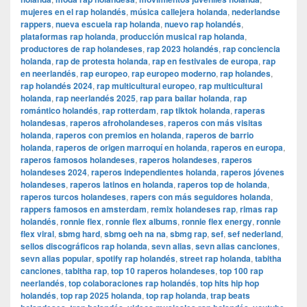
mujeres en el rap holandés
,
música callejera holanda
,
nederlandse
rappers
,
nueva escuela rap holanda
,
nuevo rap holandés
,
plataformas rap holanda
,
producción musical rap holanda
,
productores de rap holandeses
,
rap 2023 holandés
,
rap conciencia
holanda
,
rap de protesta holanda
,
rap en festivales de europa
,
rap
en neerlandés
,
rap europeo
,
rap europeo moderno
,
rap holandes
,
rap holandés 2024
,
rap multicultural europeo
,
rap multicultural
holanda
,
rap neerlandés 2025
,
rap para bailar holanda
,
rap
romántico holandés
,
rap rotterdam
,
rap tiktok holanda
,
raperas
holandesas
,
raperos afroholandeses
,
raperos con más visitas
holanda
,
raperos con premios en holanda
,
raperos de barrio
holanda
,
raperos de origen marroquí en holanda
,
raperos en europa
,
raperos famosos holandeses
,
raperos holandeses
,
raperos
holandeses 2024
,
raperos independientes holanda
,
raperos jóvenes
holandeses
,
raperos latinos en holanda
,
raperos top de holanda
,
raperos turcos holandeses
,
rapers con más seguidores holanda
,
rappers famosos en amsterdam
,
remix holandeses rap
,
rimas rap
holandés
,
ronnie flex
,
ronnie flex albums
,
ronnie flex energy
,
ronnie
flex viral
,
sbmg hard
,
sbmg oeh na na
,
sbmg rap
,
sef
,
sef nederland
,
sellos discográficos rap holanda
,
sevn alias
,
sevn alias canciones
,
sevn alias popular
,
spotify rap holandés
,
street rap holanda
,
tabitha
canciones
,
tabitha rap
,
top 10 raperos holandeses
,
top 100 rap
neerlandés
,
top colaboraciones rap holandés
,
top hits hip hop
holandés
,
top rap 2025 holanda
,
top rap holanda
,
trap beats