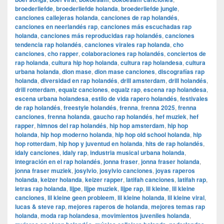
broederliefde
,
broederliefde holanda
,
broederliefde jungle
,
canciones callejeras holanda
,
canciones de rap holandés
,
canciones en neerlandés rap
,
canciones más escuchadas rap
holanda
,
canciones más reproducidas rap holandés
,
canciones
tendencia rap holandés
,
canciones virales rap holanda
,
cho
canciones
,
cho rapper
,
colaboraciones rap holandés
,
conciertos de
rap holanda
,
cultura hip hop holanda
,
cultura rap holandesa
,
cultura
urbana holanda
,
dion mase
,
dion mase canciones
,
discografías rap
holanda
,
diversidad en rap holandés
,
drill amsterdam
,
drill holandés
,
drill rotterdam
,
equalz canciones
,
equalz rap
,
escena rap holandesa
,
escena urbana holandesa
,
estilo de vida rapero holandés
,
festivales
de rap holandés
,
freestyle holandés
,
frenna
,
frenna 2025
,
frenna
canciones
,
frenna holanda
,
gaucho rap holandés
,
hef muziek
,
hef
rapper
,
himnos del rap holandés
,
hip hop amsterdam
,
hip hop
holanda
,
hip hop moderno holanda
,
hip hop old school holanda
,
hip
hop rotterdam
,
hip hop y juventud en holanda
,
hits de rap holandés
,
idaly canciones
,
idaly rap
,
industria musical urbana holanda
,
integración en el rap holandés
,
jonna fraser
,
jonna fraser holanda
,
jonna fraser muziek
,
josylvio
,
josylvio canciones
,
joyas raperos
holanda
,
keizer holanda
,
keizer rapper
,
latifah canciones
,
latifah rap
,
letras rap holanda
,
lijpe
,
lijpe muziek
,
lijpe rap
,
lil kleine
,
lil kleine
canciones
,
lil kleine geen probleem
,
lil kleine holanda
,
lil kleine viral
,
lucas & steve rap
,
mejores raperos de holanda
,
mejores temas rap
holanda
,
moda rap holandesa
,
movimientos juveniles holanda
,