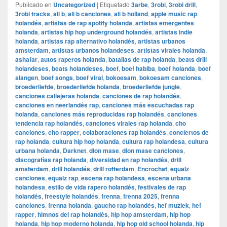
Publicado en
Uncategorized
|
Etiquetado
3arbe
,
3robi
,
3robi drill
,
3robi tracks
,
ali b
,
ali b canciones
,
ali b holland
,
apple music rap
holandés
,
artistas de rap spotify holanda
,
artistas emergentes
holanda
,
artistas hip hop underground holandés
,
artistas indie
holanda
,
artistas rap alternativo holandés
,
artistas urbanos
amsterdam
,
artistas urbanos holandeses
,
artistas virales holanda
,
ashafar
,
autos raperos holanda
,
batallas de rap holanda
,
beats drill
holandeses
,
beats holandeses
,
boef
,
boef habiba
,
boef holanda
,
boef
slangen
,
boef songs
,
boef viral
,
bokoesam
,
bokoesam canciones
,
broederliefde
,
broederliefde holanda
,
broederliefde jungle
,
canciones callejeras holanda
,
canciones de rap holandés
,
canciones en neerlandés rap
,
canciones más escuchadas rap
holanda
,
canciones más reproducidas rap holandés
,
canciones
tendencia rap holandés
,
canciones virales rap holanda
,
cho
canciones
,
cho rapper
,
colaboraciones rap holandés
,
conciertos de
rap holanda
,
cultura hip hop holanda
,
cultura rap holandesa
,
cultura
urbana holanda
,
Darknet
,
dion mase
,
dion mase canciones
,
discografías rap holanda
,
diversidad en rap holandés
,
drill
amsterdam
,
drill holandés
,
drill rotterdam
,
Encrochat
,
equalz
canciones
,
equalz rap
,
escena rap holandesa
,
escena urbana
holandesa
,
estilo de vida rapero holandés
,
festivales de rap
holandés
,
freestyle holandés
,
frenna
,
frenna 2025
,
frenna
canciones
,
frenna holanda
,
gaucho rap holandés
,
hef muziek
,
hef
rapper
,
himnos del rap holandés
,
hip hop amsterdam
,
hip hop
holanda
,
hip hop moderno holanda
,
hip hop old school holanda
,
hip