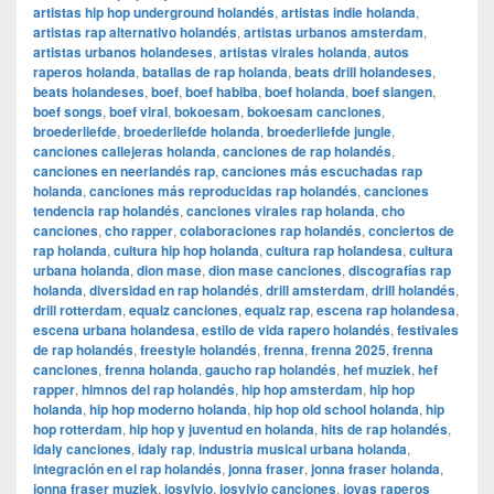
artistas hip hop underground holandés
,
artistas indie holanda
,
artistas rap alternativo holandés
,
artistas urbanos amsterdam
,
artistas urbanos holandeses
,
artistas virales holanda
,
autos
raperos holanda
,
batallas de rap holanda
,
beats drill holandeses
,
beats holandeses
,
boef
,
boef habiba
,
boef holanda
,
boef slangen
,
boef songs
,
boef viral
,
bokoesam
,
bokoesam canciones
,
broederliefde
,
broederliefde holanda
,
broederliefde jungle
,
canciones callejeras holanda
,
canciones de rap holandés
,
canciones en neerlandés rap
,
canciones más escuchadas rap
holanda
,
canciones más reproducidas rap holandés
,
canciones
tendencia rap holandés
,
canciones virales rap holanda
,
cho
canciones
,
cho rapper
,
colaboraciones rap holandés
,
conciertos de
rap holanda
,
cultura hip hop holanda
,
cultura rap holandesa
,
cultura
urbana holanda
,
dion mase
,
dion mase canciones
,
discografías rap
holanda
,
diversidad en rap holandés
,
drill amsterdam
,
drill holandés
,
drill rotterdam
,
equalz canciones
,
equalz rap
,
escena rap holandesa
,
escena urbana holandesa
,
estilo de vida rapero holandés
,
festivales
de rap holandés
,
freestyle holandés
,
frenna
,
frenna 2025
,
frenna
canciones
,
frenna holanda
,
gaucho rap holandés
,
hef muziek
,
hef
rapper
,
himnos del rap holandés
,
hip hop amsterdam
,
hip hop
holanda
,
hip hop moderno holanda
,
hip hop old school holanda
,
hip
hop rotterdam
,
hip hop y juventud en holanda
,
hits de rap holandés
,
idaly canciones
,
idaly rap
,
industria musical urbana holanda
,
integración en el rap holandés
,
jonna fraser
,
jonna fraser holanda
,
jonna fraser muziek
,
josylvio
,
josylvio canciones
,
joyas raperos