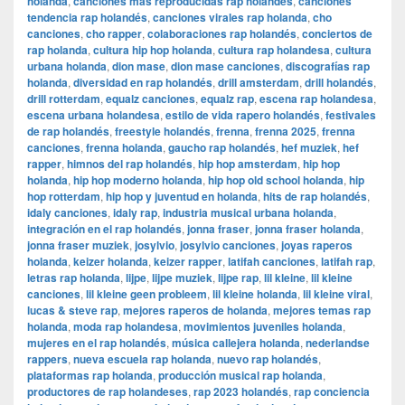
holanda
,
canciones más reproducidas rap holandés
,
canciones
tendencia rap holandés
,
canciones virales rap holanda
,
cho
canciones
,
cho rapper
,
colaboraciones rap holandés
,
conciertos de
rap holanda
,
cultura hip hop holanda
,
cultura rap holandesa
,
cultura
urbana holanda
,
dion mase
,
dion mase canciones
,
discografías rap
holanda
,
diversidad en rap holandés
,
drill amsterdam
,
drill holandés
,
drill rotterdam
,
equalz canciones
,
equalz rap
,
escena rap holandesa
,
escena urbana holandesa
,
estilo de vida rapero holandés
,
festivales
de rap holandés
,
freestyle holandés
,
frenna
,
frenna 2025
,
frenna
canciones
,
frenna holanda
,
gaucho rap holandés
,
hef muziek
,
hef
rapper
,
himnos del rap holandés
,
hip hop amsterdam
,
hip hop
holanda
,
hip hop moderno holanda
,
hip hop old school holanda
,
hip
hop rotterdam
,
hip hop y juventud en holanda
,
hits de rap holandés
,
idaly canciones
,
idaly rap
,
industria musical urbana holanda
,
integración en el rap holandés
,
jonna fraser
,
jonna fraser holanda
,
jonna fraser muziek
,
josylvio
,
josylvio canciones
,
joyas raperos
holanda
,
keizer holanda
,
keizer rapper
,
latifah canciones
,
latifah rap
,
letras rap holanda
,
lijpe
,
lijpe muziek
,
lijpe rap
,
lil kleine
,
lil kleine
canciones
,
lil kleine geen probleem
,
lil kleine holanda
,
lil kleine viral
,
lucas & steve rap
,
mejores raperos de holanda
,
mejores temas rap
holanda
,
moda rap holandesa
,
movimientos juveniles holanda
,
mujeres en el rap holandés
,
música callejera holanda
,
nederlandse
rappers
,
nueva escuela rap holanda
,
nuevo rap holandés
,
plataformas rap holanda
,
producción musical rap holanda
,
productores de rap holandeses
,
rap 2023 holandés
,
rap conciencia