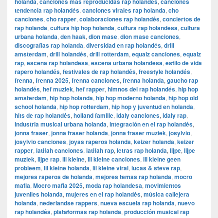
holanda
,
canciones más reproducidas rap holandés
,
canciones
tendencia rap holandés
,
canciones virales rap holanda
,
cho
canciones
,
cho rapper
,
colaboraciones rap holandés
,
conciertos de
rap holanda
,
cultura hip hop holanda
,
cultura rap holandesa
,
cultura
urbana holanda
,
den haak
,
dion mase
,
dion mase canciones
,
discografías rap holanda
,
diversidad en rap holandés
,
drill
amsterdam
,
drill holandés
,
drill rotterdam
,
equalz canciones
,
equalz
rap
,
escena rap holandesa
,
escena urbana holandesa
,
estilo de vida
rapero holandés
,
festivales de rap holandés
,
freestyle holandés
,
frenna
,
frenna 2025
,
frenna canciones
,
frenna holanda
,
gaucho rap
holandés
,
hef muziek
,
hef rapper
,
himnos del rap holandés
,
hip hop
amsterdam
,
hip hop holanda
,
hip hop moderno holanda
,
hip hop old
school holanda
,
hip hop rotterdam
,
hip hop y juventud en holanda
,
hits de rap holandés
,
holland familie
,
idaly canciones
,
idaly rap
,
industria musical urbana holanda
,
integración en el rap holandés
,
jonna fraser
,
jonna fraser holanda
,
jonna fraser muziek
,
josylvio
,
josylvio canciones
,
joyas raperos holanda
,
keizer holanda
,
keizer
rapper
,
latifah canciones
,
latifah rap
,
letras rap holanda
,
lijpe
,
lijpe
muziek
,
lijpe rap
,
lil kleine
,
lil kleine canciones
,
lil kleine geen
probleem
,
lil kleine holanda
,
lil kleine viral
,
lucas & steve rap
,
mejores raperos de holanda
,
mejores temas rap holanda
,
mocro
mafia
,
Mocro mafia 2025
,
moda rap holandesa
,
movimientos
juveniles holanda
,
mujeres en el rap holandés
,
música callejera
holanda
,
nederlandse rappers
,
nueva escuela rap holanda
,
nuevo
rap holandés
,
plataformas rap holanda
,
producción musical rap