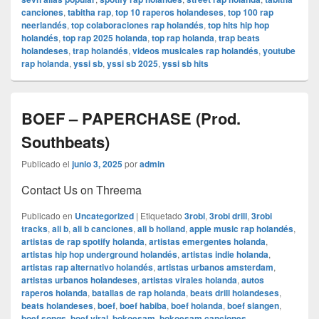
canciones
,
tabitha rap
,
top 10 raperos holandeses
,
top 100 rap
neerlandés
,
top colaboraciones rap holandés
,
top hits hip hop
holandés
,
top rap 2025 holanda
,
top rap holanda
,
trap beats
holandeses
,
trap holandés
,
videos musicales rap holandés
,
youtube
rap holanda
,
yssi sb
,
yssi sb 2025
,
yssi sb hits
BOEF – PAPERCHASE (Prod.
Southbeats)
Publicado el
junio 3, 2025
por
admin
Contact Us on Threema
Publicado en
Uncategorized
|
Etiquetado
3robi
,
3robi drill
,
3robi
tracks
,
ali b
,
ali b canciones
,
ali b holland
,
apple music rap holandés
,
artistas de rap spotify holanda
,
artistas emergentes holanda
,
artistas hip hop underground holandés
,
artistas indie holanda
,
artistas rap alternativo holandés
,
artistas urbanos amsterdam
,
artistas urbanos holandeses
,
artistas virales holanda
,
autos
raperos holanda
,
batallas de rap holanda
,
beats drill holandeses
,
beats holandeses
,
boef
,
boef habiba
,
boef holanda
,
boef slangen
,
boef songs
,
boef viral
,
bokoesam
,
bokoesam canciones
,