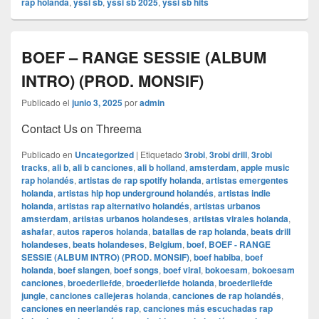
rap holanda
,
yssi sb
,
yssi sb 2025
,
yssi sb hits
BOEF – RANGE SESSIE (ALBUM
INTRO) (PROD. MONSIF)
Publicado el
junio 3, 2025
por
admin
Contact Us on Threema
Publicado en
Uncategorized
|
Etiquetado
3robi
,
3robi drill
,
3robi
tracks
,
ali b
,
ali b canciones
,
ali b holland
,
amsterdam
,
apple music
rap holandés
,
artistas de rap spotify holanda
,
artistas emergentes
holanda
,
artistas hip hop underground holandés
,
artistas indie
holanda
,
artistas rap alternativo holandés
,
artistas urbanos
amsterdam
,
artistas urbanos holandeses
,
artistas virales holanda
,
ashafar
,
autos raperos holanda
,
batallas de rap holanda
,
beats drill
holandeses
,
beats holandeses
,
Belgium
,
boef
,
BOEF - RANGE
SESSIE (ALBUM INTRO) (PROD. MONSIF)
,
boef habiba
,
boef
holanda
,
boef slangen
,
boef songs
,
boef viral
,
bokoesam
,
bokoesam
canciones
,
broederliefde
,
broederliefde holanda
,
broederliefde
jungle
,
canciones callejeras holanda
,
canciones de rap holandés
,
canciones en neerlandés rap
,
canciones más escuchadas rap