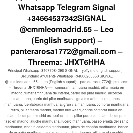
Whatsapp Telegram Signal
+34664537342SIGNAL
@cmmleomadrid.65 – Leo
(English support) –
panterarosa1772@gmail.com –
Threema: JHXT6HHA
Principal Whatsapp+34677084290 SIGNAL – yeffy (no english support) –
Secundario AttCliente Whatsapp +34666265550 SIGNAL
@cmmleomadrid.65 – Leo (English support) – panterarosa1772@gmail.com
– Threema: JHXT6HHA—–:: comprar marihuana madrid, pillar maria en
madrid, fumar amrihuana de interior, barrio del pilar madrid, alcorcon
marihuana, barrio del pilar marihuana, getafe marihuana, leganes
marihuana, fuenlabrada marihuana, gran via marihuana, comprar marihuana
retiro, pillar maria madrid, madrid buy weed, donde comprar maria en
madrid, comprar madrid estupefacientes, pillar porros en madrid, comprar
faso en madrid, aluche marihuana, lucero marihuana, paseo ermita del santo
marihuana, vicente calderon marihuana, plaza de españa marihuana, banco
de españa marihuana, metro de madrid marihuana, pillar maria madrid,