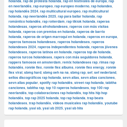
holanda
,
rap de protesta holanda
,
rap en festivales de europa
,
rap
en neerlandés
,
rap europeo
,
rap europeo moderno
,
rap holandes
,
rap holandés 2024
,
rap multicultural europeo
,
rap multicultural
holanda
,
rap neerlandés 2025
,
rap para bailar holanda
,
rap
romántico holandés
,
rap rotterdam
,
rap tiktok holanda
,
raperas
holandesas
,
raperos afroholandeses
,
raperos con más visitas
holanda
,
raperos con premios en holanda
,
raperos de barrio
holanda
,
raperos de origen marroquí en holanda
,
raperos en europa
,
raperos famosos holandeses
,
raperos holandeses
,
raperos
holandeses 2024
,
raperos independientes holanda
,
raperos jóvenes
holandeses
,
raperos latinos en holanda
,
raperos top de holanda
,
raperos turcos holandeses
,
rapers con más seguidores holanda
,
rappers famosos en amsterdam
,
remix holandeses rap
,
rimas rap
holandés
,
ronnie flex
,
ronnie flex albums
,
ronnie flex energy
,
ronnie
flex viral
,
sbmg hard
,
sbmg oeh na na
,
sbmg rap
,
sef
,
sef nederland
,
sellos discográficos rap holanda
,
sevn alias
,
sevn alias canciones
,
sevn alias popular
,
spotify rap holandés
,
street rap holanda
,
tabitha
canciones
,
tabitha rap
,
top 10 raperos holandeses
,
top 100 rap
neerlandés
,
top colaboraciones rap holandés
,
top hits hip hop
holandés
,
top rap 2025 holanda
,
top rap holanda
,
trap beats
holandeses
,
trap holandés
,
videos musicales rap holandés
,
youtube
rap holanda
,
yssi sb
,
yssi sb 2025
,
yssi sb hits