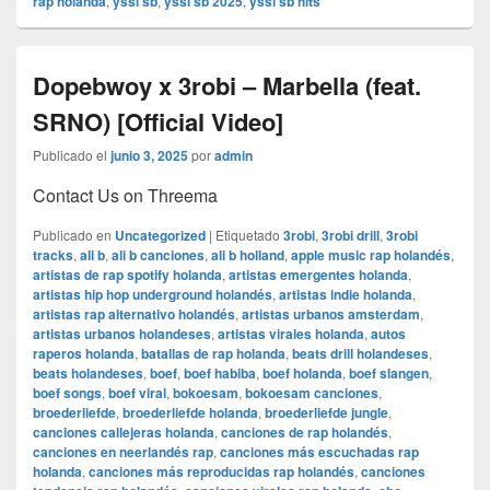
rap holanda
,
yssi sb
,
yssi sb 2025
,
yssi sb hits
Dopebwoy x 3robi – Marbella (feat.
SRNO) [Official Video]
Publicado el
junio 3, 2025
por
admin
Contact Us on Threema
Publicado en
Uncategorized
|
Etiquetado
3robi
,
3robi drill
,
3robi
tracks
,
ali b
,
ali b canciones
,
ali b holland
,
apple music rap holandés
,
artistas de rap spotify holanda
,
artistas emergentes holanda
,
artistas hip hop underground holandés
,
artistas indie holanda
,
artistas rap alternativo holandés
,
artistas urbanos amsterdam
,
artistas urbanos holandeses
,
artistas virales holanda
,
autos
raperos holanda
,
batallas de rap holanda
,
beats drill holandeses
,
beats holandeses
,
boef
,
boef habiba
,
boef holanda
,
boef slangen
,
boef songs
,
boef viral
,
bokoesam
,
bokoesam canciones
,
broederliefde
,
broederliefde holanda
,
broederliefde jungle
,
canciones callejeras holanda
,
canciones de rap holandés
,
canciones en neerlandés rap
,
canciones más escuchadas rap
holanda
,
canciones más reproducidas rap holandés
,
canciones