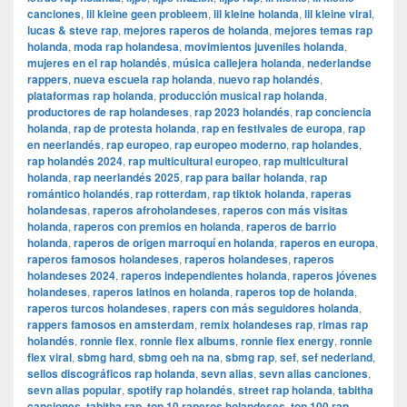
canciones
,
lil kleine geen probleem
,
lil kleine holanda
,
lil kleine viral
,
lucas & steve rap
,
mejores raperos de holanda
,
mejores temas rap
holanda
,
moda rap holandesa
,
movimientos juveniles holanda
,
mujeres en el rap holandés
,
música callejera holanda
,
nederlandse
rappers
,
nueva escuela rap holanda
,
nuevo rap holandés
,
plataformas rap holanda
,
producción musical rap holanda
,
productores de rap holandeses
,
rap 2023 holandés
,
rap conciencia
holanda
,
rap de protesta holanda
,
rap en festivales de europa
,
rap
en neerlandés
,
rap europeo
,
rap europeo moderno
,
rap holandes
,
rap holandés 2024
,
rap multicultural europeo
,
rap multicultural
holanda
,
rap neerlandés 2025
,
rap para bailar holanda
,
rap
romántico holandés
,
rap rotterdam
,
rap tiktok holanda
,
raperas
holandesas
,
raperos afroholandeses
,
raperos con más visitas
holanda
,
raperos con premios en holanda
,
raperos de barrio
holanda
,
raperos de origen marroquí en holanda
,
raperos en europa
,
raperos famosos holandeses
,
raperos holandeses
,
raperos
holandeses 2024
,
raperos independientes holanda
,
raperos jóvenes
holandeses
,
raperos latinos en holanda
,
raperos top de holanda
,
raperos turcos holandeses
,
rapers con más seguidores holanda
,
rappers famosos en amsterdam
,
remix holandeses rap
,
rimas rap
holandés
,
ronnie flex
,
ronnie flex albums
,
ronnie flex energy
,
ronnie
flex viral
,
sbmg hard
,
sbmg oeh na na
,
sbmg rap
,
sef
,
sef nederland
,
sellos discográficos rap holanda
,
sevn alias
,
sevn alias canciones
,
sevn alias popular
,
spotify rap holandés
,
street rap holanda
,
tabitha
canciones
,
tabitha rap
,
top 10 raperos holandeses
,
top 100 rap