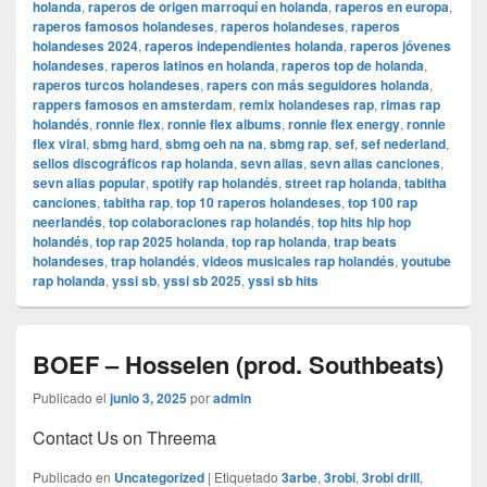
holanda
,
raperos de origen marroquí en holanda
,
raperos en europa
,
raperos famosos holandeses
,
raperos holandeses
,
raperos
holandeses 2024
,
raperos independientes holanda
,
raperos jóvenes
holandeses
,
raperos latinos en holanda
,
raperos top de holanda
,
raperos turcos holandeses
,
rapers con más seguidores holanda
,
rappers famosos en amsterdam
,
remix holandeses rap
,
rimas rap
holandés
,
ronnie flex
,
ronnie flex albums
,
ronnie flex energy
,
ronnie
flex viral
,
sbmg hard
,
sbmg oeh na na
,
sbmg rap
,
sef
,
sef nederland
,
sellos discográficos rap holanda
,
sevn alias
,
sevn alias canciones
,
sevn alias popular
,
spotify rap holandés
,
street rap holanda
,
tabitha
canciones
,
tabitha rap
,
top 10 raperos holandeses
,
top 100 rap
neerlandés
,
top colaboraciones rap holandés
,
top hits hip hop
holandés
,
top rap 2025 holanda
,
top rap holanda
,
trap beats
holandeses
,
trap holandés
,
videos musicales rap holandés
,
youtube
rap holanda
,
yssi sb
,
yssi sb 2025
,
yssi sb hits
BOEF – Hosselen (prod. Southbeats)
Publicado el
junio 3, 2025
por
admin
Contact Us on Threema
Publicado en
Uncategorized
|
Etiquetado
3arbe
,
3robi
,
3robi drill
,