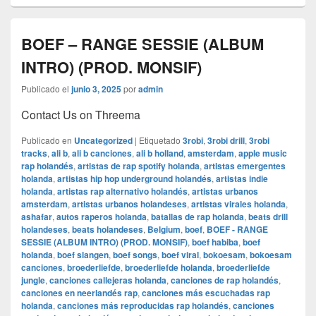
BOEF – RANGE SESSIE (ALBUM
INTRO) (PROD. MONSIF)
Publicado el
junio 3, 2025
por
admin
Contact Us on Threema
Publicado en
Uncategorized
|
Etiquetado
3robi
,
3robi drill
,
3robi
tracks
,
ali b
,
ali b canciones
,
ali b holland
,
amsterdam
,
apple music
rap holandés
,
artistas de rap spotify holanda
,
artistas emergentes
holanda
,
artistas hip hop underground holandés
,
artistas indie
holanda
,
artistas rap alternativo holandés
,
artistas urbanos
amsterdam
,
artistas urbanos holandeses
,
artistas virales holanda
,
ashafar
,
autos raperos holanda
,
batallas de rap holanda
,
beats drill
holandeses
,
beats holandeses
,
Belgium
,
boef
,
BOEF - RANGE
SESSIE (ALBUM INTRO) (PROD. MONSIF)
,
boef habiba
,
boef
holanda
,
boef slangen
,
boef songs
,
boef viral
,
bokoesam
,
bokoesam
canciones
,
broederliefde
,
broederliefde holanda
,
broederliefde
jungle
,
canciones callejeras holanda
,
canciones de rap holandés
,
canciones en neerlandés rap
,
canciones más escuchadas rap
holanda
,
canciones más reproducidas rap holandés
,
canciones