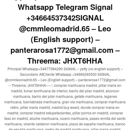
Whatsapp Telegram Signal
+34664537342SIGNAL
@cmmleomadrid.65 – Leo
(English support) –
panterarosa1772@gmail.com –
Threema: JHXT6HHA
Principal Whatsapp+34677084290 SIGNAL – yeffy (no english support) –
Secundario AttCliente Whatsapp +34666265550 SIGNAL
@cmmleomadrid.65 – Leo (English support) – panterarosa1772@gmail.com
– Threema: JHXT6HHA—–:: comprar marihuana madrid, pillar maria en
madrid, fumar amrihuana de interior, barrio del pilar madrid, alcorcon
marihuana, barrio del pilar marihuana, getafe marihuana, leganes
marihuana, fuenlabrada marihuana, gran via marihuana, comprar marihuana
retiro, pillar maria madrid, madrid buy weed, donde comprar maria en
madrid, comprar madrid estupefacientes, pillar porros en madrid, comprar
faso en madrid, aluche marihuana, lucero marihuana, paseo ermita del santo
marihuana, vicente calderon marihuana, plaza de españa marihuana, banco
de españa marihuana, metro de madrid marihuana, pillar maria madrid,