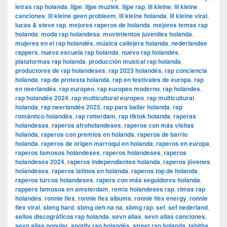
letras rap holanda
,
lijpe
,
lijpe muziek
,
lijpe rap
,
lil kleine
,
lil kleine
canciones
,
lil kleine geen probleem
,
lil kleine holanda
,
lil kleine viral
,
lucas & steve rap
,
mejores raperos de holanda
,
mejores temas rap
holanda
,
moda rap holandesa
,
movimientos juveniles holanda
,
mujeres en el rap holandés
,
música callejera holanda
,
nederlandse
rappers
,
nueva escuela rap holanda
,
nuevo rap holandés
,
plataformas rap holanda
,
producción musical rap holanda
,
productores de rap holandeses
,
rap 2023 holandés
,
rap conciencia
holanda
,
rap de protesta holanda
,
rap en festivales de europa
,
rap
en neerlandés
,
rap europeo
,
rap europeo moderno
,
rap holandes
,
rap holandés 2024
,
rap multicultural europeo
,
rap multicultural
holanda
,
rap neerlandés 2025
,
rap para bailar holanda
,
rap
romántico holandés
,
rap rotterdam
,
rap tiktok holanda
,
raperas
holandesas
,
raperos afroholandeses
,
raperos con más visitas
holanda
,
raperos con premios en holanda
,
raperos de barrio
holanda
,
raperos de origen marroquí en holanda
,
raperos en europa
,
raperos famosos holandeses
,
raperos holandeses
,
raperos
holandeses 2024
,
raperos independientes holanda
,
raperos jóvenes
holandeses
,
raperos latinos en holanda
,
raperos top de holanda
,
raperos turcos holandeses
,
rapers con más seguidores holanda
,
rappers famosos en amsterdam
,
remix holandeses rap
,
rimas rap
holandés
,
ronnie flex
,
ronnie flex albums
,
ronnie flex energy
,
ronnie
flex viral
,
sbmg hard
,
sbmg oeh na na
,
sbmg rap
,
sef
,
sef nederland
,
sellos discográficos rap holanda
,
sevn alias
,
sevn alias canciones
,
sevn alias popular
,
spotify rap holandés
,
street rap holanda
,
tabitha