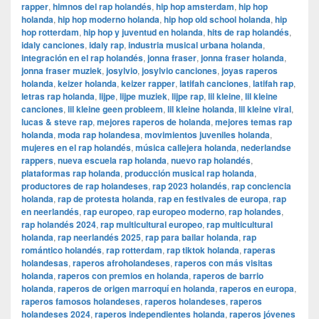
rapper
,
himnos del rap holandés
,
hip hop amsterdam
,
hip hop
holanda
,
hip hop moderno holanda
,
hip hop old school holanda
,
hip
hop rotterdam
,
hip hop y juventud en holanda
,
hits de rap holandés
,
idaly canciones
,
idaly rap
,
industria musical urbana holanda
,
integración en el rap holandés
,
jonna fraser
,
jonna fraser holanda
,
jonna fraser muziek
,
josylvio
,
josylvio canciones
,
joyas raperos
holanda
,
keizer holanda
,
keizer rapper
,
latifah canciones
,
latifah rap
,
letras rap holanda
,
lijpe
,
lijpe muziek
,
lijpe rap
,
lil kleine
,
lil kleine
canciones
,
lil kleine geen probleem
,
lil kleine holanda
,
lil kleine viral
,
lucas & steve rap
,
mejores raperos de holanda
,
mejores temas rap
holanda
,
moda rap holandesa
,
movimientos juveniles holanda
,
mujeres en el rap holandés
,
música callejera holanda
,
nederlandse
rappers
,
nueva escuela rap holanda
,
nuevo rap holandés
,
plataformas rap holanda
,
producción musical rap holanda
,
productores de rap holandeses
,
rap 2023 holandés
,
rap conciencia
holanda
,
rap de protesta holanda
,
rap en festivales de europa
,
rap
en neerlandés
,
rap europeo
,
rap europeo moderno
,
rap holandes
,
rap holandés 2024
,
rap multicultural europeo
,
rap multicultural
holanda
,
rap neerlandés 2025
,
rap para bailar holanda
,
rap
romántico holandés
,
rap rotterdam
,
rap tiktok holanda
,
raperas
holandesas
,
raperos afroholandeses
,
raperos con más visitas
holanda
,
raperos con premios en holanda
,
raperos de barrio
holanda
,
raperos de origen marroquí en holanda
,
raperos en europa
,
raperos famosos holandeses
,
raperos holandeses
,
raperos
holandeses 2024
,
raperos independientes holanda
,
raperos jóvenes