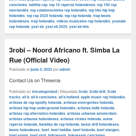
canciones
,
tabitha rap
,
top 10 raperos holandeses
,
top 100 rap
neerlandés
,
top colaboraciones rap holandés
,
top hits hip hop
holandés
,
top rap 2025 holanda
,
top rap holanda
,
trap beats
holandeses
,
trap holandés
,
videos musicales rap holandés
,
youtube
rap holanda
,
yssi sb
,
yssi sb 2025
,
yssi sb hits
3robi – Noord Africano ft. Simba La
Rue (Official Video)
Publicado el
junio 3, 2025
por
admin
Contact Us on Threema
Publicado en
Uncategorized
|
Etiquetado
3robi
,
3robi drill
,
3robi
tracks
,
ali b
,
ali b canciones
,
ali b holland
,
apple music rap holandés
,
artistas de rap spotify holanda
,
artistas emergentes holanda
,
artistas hip hop underground holandés
,
artistas indie holanda
,
artistas rap alternativo holandés
,
artistas urbanos amsterdam
,
artistas urbanos holandeses
,
artistas virales holanda
,
autos
raperos holanda
,
batallas de rap holanda
,
beats drill holandeses
,
beats holandeses
,
boef
,
boef habiba
,
boef holanda
,
boef slangen
,
boef songs
,
boef viral
,
bokoesam
,
bokoesam canciones
,