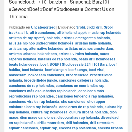
Soundcloud: / 101barzbnn Snapchat: Barz101
#GewoonBoef #Boef #Studiosessie Contact Us on
Threema
Publicado en
Uncategorized
|
Etiquetado
3robi
,
3robi drill
,
3robi
tracks
,
ali b
,
ali b canciones
,
ali b holland
,
apple music rap holandés
,
artistas de rap spotify holanda
,
artistas emergentes holanda
,
artistas hip hop underground holandés
,
artistas indie holanda
,
artistas rap alternativo holandés
,
artistas urbanos amsterdam
,
artistas urbanos holandeses
,
artistas virales holanda
,
autos
raperos holanda
,
batallas de rap holanda
,
beats drill holandeses
,
beats holandeses
,
boef
,
BOEF | Studiosessie 224 | 101Barz
,
boef
habiba
,
boef holanda
,
boef slangen
,
boef songs
,
boef viral
,
bokoesam
,
bokoesam canciones
,
broederliefde
,
broederliefde
holanda
,
broederliefde jungle
,
canciones callejeras holanda
,
canciones de rap holandés
,
canciones en neerlandés rap
,
canciones más escuchadas rap holanda
,
canciones más
reproducidas rap holandés
,
canciones tendencia rap holandés
,
canciones virales rap holanda
,
cho canciones
,
cho rapper
,
colaboraciones rap holandés
,
conciertos de rap holanda
,
cultura hip
hop holanda
,
cultura rap holandesa
,
cultura urbana holanda
,
dion
mase
,
dion mase canciones
,
discografías rap holanda
,
diversidad
en rap holandés
,
drill amsterdam
,
drill holandés
,
drill rotterdam
,
equalz canciones
,
equalz rap
,
escena rap holandesa
,
escena urbana