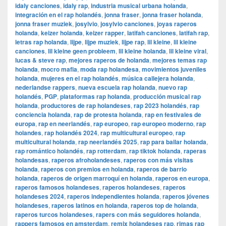
idaly canciones
,
idaly rap
,
industria musical urbana holanda
,
integración en el rap holandés
,
jonna fraser
,
jonna fraser holanda
,
jonna fraser muziek
,
josylvio
,
josylvio canciones
,
joyas raperos
holanda
,
keizer holanda
,
keizer rapper
,
latifah canciones
,
latifah rap
,
letras rap holanda
,
lijpe
,
lijpe muziek
,
lijpe rap
,
lil kleine
,
lil kleine
canciones
,
lil kleine geen probleem
,
lil kleine holanda
,
lil kleine viral
,
lucas & steve rap
,
mejores raperos de holanda
,
mejores temas rap
holanda
,
mocro mafia
,
moda rap holandesa
,
movimientos juveniles
holanda
,
mujeres en el rap holandés
,
música callejera holanda
,
nederlandse rappers
,
nueva escuela rap holanda
,
nuevo rap
holandés
,
PGP
,
plataformas rap holanda
,
producción musical rap
holanda
,
productores de rap holandeses
,
rap 2023 holandés
,
rap
conciencia holanda
,
rap de protesta holanda
,
rap en festivales de
europa
,
rap en neerlandés
,
rap europeo
,
rap europeo moderno
,
rap
holandes
,
rap holandés 2024
,
rap multicultural europeo
,
rap
multicultural holanda
,
rap neerlandés 2025
,
rap para bailar holanda
,
rap romántico holandés
,
rap rotterdam
,
rap tiktok holanda
,
raperas
holandesas
,
raperos afroholandeses
,
raperos con más visitas
holanda
,
raperos con premios en holanda
,
raperos de barrio
holanda
,
raperos de origen marroquí en holanda
,
raperos en europa
,
raperos famosos holandeses
,
raperos holandeses
,
raperos
holandeses 2024
,
raperos independientes holanda
,
raperos jóvenes
holandeses
,
raperos latinos en holanda
,
raperos top de holanda
,
raperos turcos holandeses
,
rapers con más seguidores holanda
,
rappers famosos en amsterdam
,
remix holandeses rap
,
rimas rap