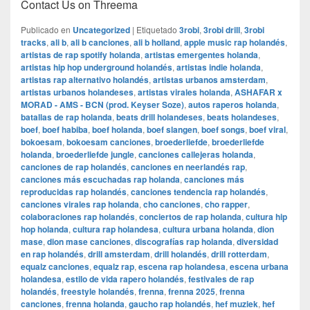
Contact Us on Threema
Publicado en
Uncategorized
|
Etiquetado
3robi
,
3robi drill
,
3robi
tracks
,
ali b
,
ali b canciones
,
ali b holland
,
apple music rap holandés
,
artistas de rap spotify holanda
,
artistas emergentes holanda
,
artistas hip hop underground holandés
,
artistas indie holanda
,
artistas rap alternativo holandés
,
artistas urbanos amsterdam
,
artistas urbanos holandeses
,
artistas virales holanda
,
ASHAFAR x
MORAD - AMS - BCN (prod. Keyser Soze)
,
autos raperos holanda
,
batallas de rap holanda
,
beats drill holandeses
,
beats holandeses
,
boef
,
boef habiba
,
boef holanda
,
boef slangen
,
boef songs
,
boef viral
,
bokoesam
,
bokoesam canciones
,
broederliefde
,
broederliefde
holanda
,
broederliefde jungle
,
canciones callejeras holanda
,
canciones de rap holandés
,
canciones en neerlandés rap
,
canciones más escuchadas rap holanda
,
canciones más
reproducidas rap holandés
,
canciones tendencia rap holandés
,
canciones virales rap holanda
,
cho canciones
,
cho rapper
,
colaboraciones rap holandés
,
conciertos de rap holanda
,
cultura hip
hop holanda
,
cultura rap holandesa
,
cultura urbana holanda
,
dion
mase
,
dion mase canciones
,
discografías rap holanda
,
diversidad
en rap holandés
,
drill amsterdam
,
drill holandés
,
drill rotterdam
,
equalz canciones
,
equalz rap
,
escena rap holandesa
,
escena urbana
holandesa
,
estilo de vida rapero holandés
,
festivales de rap
holandés
,
freestyle holandés
,
frenna
,
frenna 2025
,
frenna
canciones
,
frenna holanda
,
gaucho rap holandés
,
hef muziek
,
hef