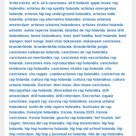
3robi tracks
,
ali b
,
ali b canciones
,
ali b holland
,
apple music rap
holandés
,
artistas de rap spotify holanda
,
artistas emergentes
holanda
,
artistas hip hop underground holandés
,
artistas indie
holanda
,
artistas rap alternativo holandés
,
artistas urbanos
amsterdam
,
artistas urbanos holandeses
,
artistas virales holanda
,
ashafar
,
autos raperos holanda
,
batallas de rap holanda
,
beats drill
holandeses
,
beats holandeses
,
boef
,
boef habiba
,
boef holanda
,
boef
slangen
,
boef songs
,
boef viral
,
bokoesam
,
bokoesam canciones
,
broederliefde
,
broederliefde holanda
,
broederliefde jungle
,
canciones callejeras holanda
,
canciones de rap holandés
,
canciones en neerlandés rap
,
canciones más escuchadas rap
holanda
,
canciones más reproducidas rap holandés
,
canciones
tendencia rap holandés
,
canciones virales rap holanda
,
cho
canciones
,
cho rapper
,
colaboraciones rap holandés
,
conciertos de
rap holanda
,
cultura hip hop holanda
,
cultura rap holandesa
,
cultura
urbana holanda
,
Darknet
,
dion mase
,
dion mase canciones
,
discografías rap holanda
,
diversidad en rap holandés
,
drill
amsterdam
,
drill holandés
,
drill rotterdam
,
Encrochat
,
equalz
canciones
,
equalz rap
,
escena rap holandesa
,
escena urbana
holandesa
,
estilo de vida rapero holandés
,
festivales de rap
holandés
,
freestyle holandés
,
frenna
,
frenna 2025
,
frenna
canciones
,
frenna holanda
,
gaucho rap holandés
,
hef muziek
,
hef
rapper
,
himnos del rap holandés
,
hip hop amsterdam
,
hip hop
holanda
,
hip hop moderno holanda
,
hip hop old school holanda
,
hip
hop rotterdam
,
hip hop y juventud en holanda
,
hits de rap holandés
,