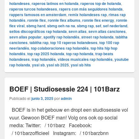
holandeses
,
raperos latinos en holanda
,
raperos top de holanda
,
raperos turcos holandeses
,
rapers con más seguidores holanda
,
rappers famosos en amsterdam
,
remix holandeses rap
,
rimas rap
holandés
,
ronnie flex
,
ronnie flex albums
,
ronnie flex energy
,
ronnie
flex viral
,
sbmg hard
,
sbmg oeh na na
,
sbmg rap
,
sef
,
sef nederland
,
sellos discográficos rap holanda
,
sevn alias
,
sevn alias canciones
,
sevn alias popular
,
spotify rap holandés
,
street rap holanda
,
tabitha
canciones
,
tabitha rap
,
top 10 raperos holandeses
,
top 100 rap
neerlandés
,
top colaboraciones rap holandés
,
top hits hip hop
holandés
,
top rap 2025 holanda
,
top rap holanda
,
trap beats
holandeses
,
trap holandés
,
videos musicales rap holandés
,
youtube
rap holanda
,
yssi sb
,
yssi sb 2025
,
yssi sb hits
BOEF | Studiosessie 224 | 101Barz
Publicado el
junio 3, 2025
por
admin
BOEF is in het gebouw en dropt een studiosessie vol
vuur. Gewoon BOEF man! Volg ons ook op social
media: Twitter: / 101barz Facebook:
/ 101barzofficieel Instagram: / 101barzbnn