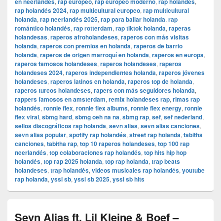
en neerlandés
,
rap europeo
,
rap europeo moderno
,
rap holandes
,
rap holandés 2024
,
rap multicultural europeo
,
rap multicultural
holanda
,
rap neerlandés 2025
,
rap para bailar holanda
,
rap
romántico holandés
,
rap rotterdam
,
rap tiktok holanda
,
raperas
holandesas
,
raperos afroholandeses
,
raperos con más visitas
holanda
,
raperos con premios en holanda
,
raperos de barrio
holanda
,
raperos de origen marroquí en holanda
,
raperos en europa
,
raperos famosos holandeses
,
raperos holandeses
,
raperos
holandeses 2024
,
raperos independientes holanda
,
raperos jóvenes
holandeses
,
raperos latinos en holanda
,
raperos top de holanda
,
raperos turcos holandeses
,
rapers con más seguidores holanda
,
rappers famosos en amsterdam
,
remix holandeses rap
,
rimas rap
holandés
,
ronnie flex
,
ronnie flex albums
,
ronnie flex energy
,
ronnie
flex viral
,
sbmg hard
,
sbmg oeh na na
,
sbmg rap
,
sef
,
sef nederland
,
sellos discográficos rap holanda
,
sevn alias
,
sevn alias canciones
,
sevn alias popular
,
spotify rap holandés
,
street rap holanda
,
tabitha
canciones
,
tabitha rap
,
top 10 raperos holandeses
,
top 100 rap
neerlandés
,
top colaboraciones rap holandés
,
top hits hip hop
holandés
,
top rap 2025 holanda
,
top rap holanda
,
trap beats
holandeses
,
trap holandés
,
videos musicales rap holandés
,
youtube
rap holanda
,
yssi sb
,
yssi sb 2025
,
yssi sb hits
Sevn Alias ft. Lil Kleine & Boef –