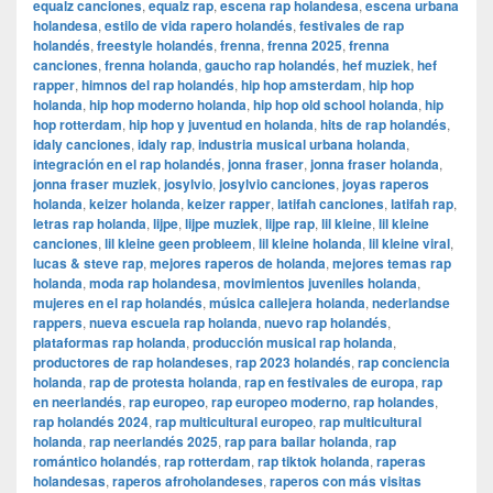
equalz canciones
,
equalz rap
,
escena rap holandesa
,
escena urbana
holandesa
,
estilo de vida rapero holandés
,
festivales de rap
holandés
,
freestyle holandés
,
frenna
,
frenna 2025
,
frenna
canciones
,
frenna holanda
,
gaucho rap holandés
,
hef muziek
,
hef
rapper
,
himnos del rap holandés
,
hip hop amsterdam
,
hip hop
holanda
,
hip hop moderno holanda
,
hip hop old school holanda
,
hip
hop rotterdam
,
hip hop y juventud en holanda
,
hits de rap holandés
,
idaly canciones
,
idaly rap
,
industria musical urbana holanda
,
integración en el rap holandés
,
jonna fraser
,
jonna fraser holanda
,
jonna fraser muziek
,
josylvio
,
josylvio canciones
,
joyas raperos
holanda
,
keizer holanda
,
keizer rapper
,
latifah canciones
,
latifah rap
,
letras rap holanda
,
lijpe
,
lijpe muziek
,
lijpe rap
,
lil kleine
,
lil kleine
canciones
,
lil kleine geen probleem
,
lil kleine holanda
,
lil kleine viral
,
lucas & steve rap
,
mejores raperos de holanda
,
mejores temas rap
holanda
,
moda rap holandesa
,
movimientos juveniles holanda
,
mujeres en el rap holandés
,
música callejera holanda
,
nederlandse
rappers
,
nueva escuela rap holanda
,
nuevo rap holandés
,
plataformas rap holanda
,
producción musical rap holanda
,
productores de rap holandeses
,
rap 2023 holandés
,
rap conciencia
holanda
,
rap de protesta holanda
,
rap en festivales de europa
,
rap
en neerlandés
,
rap europeo
,
rap europeo moderno
,
rap holandes
,
rap holandés 2024
,
rap multicultural europeo
,
rap multicultural
holanda
,
rap neerlandés 2025
,
rap para bailar holanda
,
rap
romántico holandés
,
rap rotterdam
,
rap tiktok holanda
,
raperas
holandesas
,
raperos afroholandeses
,
raperos con más visitas