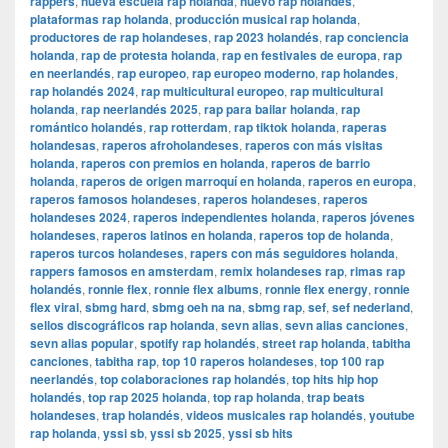
rappers
,
nueva escuela rap holanda
,
nuevo rap holandés
,
plataformas rap holanda
,
producción musical rap holanda
,
productores de rap holandeses
,
rap 2023 holandés
,
rap conciencia
holanda
,
rap de protesta holanda
,
rap en festivales de europa
,
rap
en neerlandés
,
rap europeo
,
rap europeo moderno
,
rap holandes
,
rap holandés 2024
,
rap multicultural europeo
,
rap multicultural
holanda
,
rap neerlandés 2025
,
rap para bailar holanda
,
rap
romántico holandés
,
rap rotterdam
,
rap tiktok holanda
,
raperas
holandesas
,
raperos afroholandeses
,
raperos con más visitas
holanda
,
raperos con premios en holanda
,
raperos de barrio
holanda
,
raperos de origen marroquí en holanda
,
raperos en europa
,
raperos famosos holandeses
,
raperos holandeses
,
raperos
holandeses 2024
,
raperos independientes holanda
,
raperos jóvenes
holandeses
,
raperos latinos en holanda
,
raperos top de holanda
,
raperos turcos holandeses
,
rapers con más seguidores holanda
,
rappers famosos en amsterdam
,
remix holandeses rap
,
rimas rap
holandés
,
ronnie flex
,
ronnie flex albums
,
ronnie flex energy
,
ronnie
flex viral
,
sbmg hard
,
sbmg oeh na na
,
sbmg rap
,
sef
,
sef nederland
,
sellos discográficos rap holanda
,
sevn alias
,
sevn alias canciones
,
sevn alias popular
,
spotify rap holandés
,
street rap holanda
,
tabitha
canciones
,
tabitha rap
,
top 10 raperos holandeses
,
top 100 rap
neerlandés
,
top colaboraciones rap holandés
,
top hits hip hop
holandés
,
top rap 2025 holanda
,
top rap holanda
,
trap beats
holandeses
,
trap holandés
,
videos musicales rap holandés
,
youtube
rap holanda
,
yssi sb
,
yssi sb 2025
,
yssi sb hits