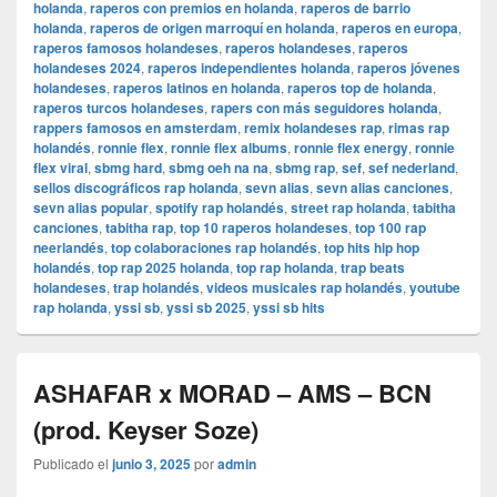
holanda
,
raperos con premios en holanda
,
raperos de barrio
holanda
,
raperos de origen marroquí en holanda
,
raperos en europa
,
raperos famosos holandeses
,
raperos holandeses
,
raperos
holandeses 2024
,
raperos independientes holanda
,
raperos jóvenes
holandeses
,
raperos latinos en holanda
,
raperos top de holanda
,
raperos turcos holandeses
,
rapers con más seguidores holanda
,
rappers famosos en amsterdam
,
remix holandeses rap
,
rimas rap
holandés
,
ronnie flex
,
ronnie flex albums
,
ronnie flex energy
,
ronnie
flex viral
,
sbmg hard
,
sbmg oeh na na
,
sbmg rap
,
sef
,
sef nederland
,
sellos discográficos rap holanda
,
sevn alias
,
sevn alias canciones
,
sevn alias popular
,
spotify rap holandés
,
street rap holanda
,
tabitha
canciones
,
tabitha rap
,
top 10 raperos holandeses
,
top 100 rap
neerlandés
,
top colaboraciones rap holandés
,
top hits hip hop
holandés
,
top rap 2025 holanda
,
top rap holanda
,
trap beats
holandeses
,
trap holandés
,
videos musicales rap holandés
,
youtube
rap holanda
,
yssi sb
,
yssi sb 2025
,
yssi sb hits
ASHAFAR x MORAD – AMS – BCN
(prod. Keyser Soze)
Publicado el
junio 3, 2025
por
admin