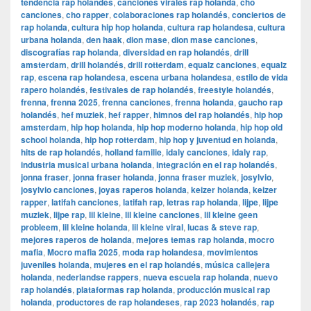
tendencia rap holandés
,
canciones virales rap holanda
,
cho
canciones
,
cho rapper
,
colaboraciones rap holandés
,
conciertos de
rap holanda
,
cultura hip hop holanda
,
cultura rap holandesa
,
cultura
urbana holanda
,
den haak
,
dion mase
,
dion mase canciones
,
discografías rap holanda
,
diversidad en rap holandés
,
drill
amsterdam
,
drill holandés
,
drill rotterdam
,
equalz canciones
,
equalz
rap
,
escena rap holandesa
,
escena urbana holandesa
,
estilo de vida
rapero holandés
,
festivales de rap holandés
,
freestyle holandés
,
frenna
,
frenna 2025
,
frenna canciones
,
frenna holanda
,
gaucho rap
holandés
,
hef muziek
,
hef rapper
,
himnos del rap holandés
,
hip hop
amsterdam
,
hip hop holanda
,
hip hop moderno holanda
,
hip hop old
school holanda
,
hip hop rotterdam
,
hip hop y juventud en holanda
,
hits de rap holandés
,
holland familie
,
idaly canciones
,
idaly rap
,
industria musical urbana holanda
,
integración en el rap holandés
,
jonna fraser
,
jonna fraser holanda
,
jonna fraser muziek
,
josylvio
,
josylvio canciones
,
joyas raperos holanda
,
keizer holanda
,
keizer
rapper
,
latifah canciones
,
latifah rap
,
letras rap holanda
,
lijpe
,
lijpe
muziek
,
lijpe rap
,
lil kleine
,
lil kleine canciones
,
lil kleine geen
probleem
,
lil kleine holanda
,
lil kleine viral
,
lucas & steve rap
,
mejores raperos de holanda
,
mejores temas rap holanda
,
mocro
mafia
,
Mocro mafia 2025
,
moda rap holandesa
,
movimientos
juveniles holanda
,
mujeres en el rap holandés
,
música callejera
holanda
,
nederlandse rappers
,
nueva escuela rap holanda
,
nuevo
rap holandés
,
plataformas rap holanda
,
producción musical rap
holanda
,
productores de rap holandeses
,
rap 2023 holandés
,
rap