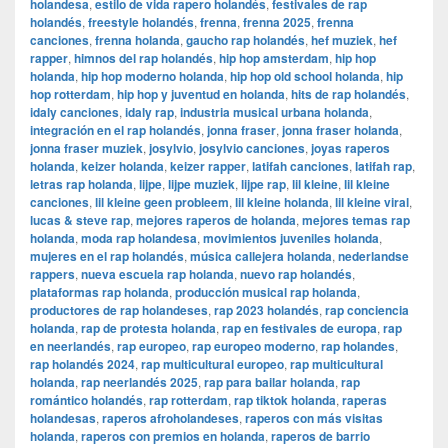
holandesa
,
estilo de vida rapero holandés
,
festivales de rap
holandés
,
freestyle holandés
,
frenna
,
frenna 2025
,
frenna
canciones
,
frenna holanda
,
gaucho rap holandés
,
hef muziek
,
hef
rapper
,
himnos del rap holandés
,
hip hop amsterdam
,
hip hop
holanda
,
hip hop moderno holanda
,
hip hop old school holanda
,
hip
hop rotterdam
,
hip hop y juventud en holanda
,
hits de rap holandés
,
idaly canciones
,
idaly rap
,
industria musical urbana holanda
,
integración en el rap holandés
,
jonna fraser
,
jonna fraser holanda
,
jonna fraser muziek
,
josylvio
,
josylvio canciones
,
joyas raperos
holanda
,
keizer holanda
,
keizer rapper
,
latifah canciones
,
latifah rap
,
letras rap holanda
,
lijpe
,
lijpe muziek
,
lijpe rap
,
lil kleine
,
lil kleine
canciones
,
lil kleine geen probleem
,
lil kleine holanda
,
lil kleine viral
,
lucas & steve rap
,
mejores raperos de holanda
,
mejores temas rap
holanda
,
moda rap holandesa
,
movimientos juveniles holanda
,
mujeres en el rap holandés
,
música callejera holanda
,
nederlandse
rappers
,
nueva escuela rap holanda
,
nuevo rap holandés
,
plataformas rap holanda
,
producción musical rap holanda
,
productores de rap holandeses
,
rap 2023 holandés
,
rap conciencia
holanda
,
rap de protesta holanda
,
rap en festivales de europa
,
rap
en neerlandés
,
rap europeo
,
rap europeo moderno
,
rap holandes
,
rap holandés 2024
,
rap multicultural europeo
,
rap multicultural
holanda
,
rap neerlandés 2025
,
rap para bailar holanda
,
rap
romántico holandés
,
rap rotterdam
,
rap tiktok holanda
,
raperas
holandesas
,
raperos afroholandeses
,
raperos con más visitas
holanda
,
raperos con premios en holanda
,
raperos de barrio