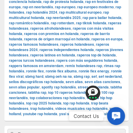
conciencia holanda
,
rap de protesta holanda
,
rap en festivales de
europa
,
rap en neerlandés
,
rap europeo
,
rap europeo moderno
,
rap
holandes
,
rap holandés 2024
,
rap multicultural europeo
,
rap
multicultural holanda
,
rap neerlandés 2025
,
rap para bailar holanda
,
rap romántico holandés
,
rap rotterdam
,
rap tiktok holanda
,
raperas
holandesas
,
raperos afroholandeses
,
raperos con más visitas
holanda
,
raperos con premios en holanda
,
raperos de barrio
holanda
,
raperos de origen marroquí en holanda
,
raperos en europa
,
raperos famosos holandeses
,
raperos holandeses
,
raperos
holandeses 2024
,
raperos independientes holanda
,
raperos jóvenes
holandeses
,
raperos latinos en holanda
,
raperos top de holanda
,
raperos turcos holandeses
,
rapers con más seguidores holanda
,
rappers famosos en amsterdam
,
remix holandeses rap
,
rimas rap
holandés
,
ronnie flex
,
ronnie flex albums
,
ronnie flex energy
,
ronnie
flex viral
,
sbmg hard
,
sbmg oeh na na
,
sbmg rap
,
sef
,
sef nederland
,
sellos discográficos rap holanda
,
sevn alias
,
sevn alias canciones
,
sevn alias popular
,
spotify rap holandés
,
street rap holanda
,
tabitha
canciones
,
tabitha rap
,
top 10 raperos holandeses
,
top 100 rap
neerlandés
,
top colaboraciones rap holandés
,
top hits hip hop
holandés
,
top rap 2025 holanda
,
top rap holanda
,
trap beats
holandeses
,
trap holandés
,
videos musicales rap holandés
,
weed
holland
,
youtube rap holanda
,
yssi sb
,
yssi sb 2025
,
yssi sb hits
Contac
Contact Us
Us
El
Buscar
Buscar