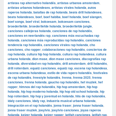
artistas rap alternativo holandés
,
artistas urbanos amsterdam
,
artistas urbanos holandeses
,
artistas virales holanda
,
autos
raperos holanda
,
batallas de rap holanda
,
beats drill holandeses
,
beats holandeses
,
boef
,
boef habiba
,
boef holanda
,
boef slangen
,
boef songs
,
boef viral
,
bokoesam
,
bokoesam canciones
,
broederliefde
,
broederliefde holanda
,
broederliefde jungle
,
canciones callejeras holanda
,
canciones de rap holandés
,
canciones en neerlandés rap
,
canciones más escuchadas rap
holanda
,
canciones más reproducidas rap holandés
,
canciones
tendencia rap holandés
,
canciones virales rap holanda
,
cho
canciones
,
cho rapper
,
colaboraciones rap holandés
,
conciertos de
rap holanda
,
cultura hip hop holanda
,
cultura rap holandesa
,
cultura
urbana holanda
,
dion mase
,
dion mase canciones
,
discografías rap
holanda
,
diversidad en rap holandés
,
drill amsterdam
,
drill holandés
,
drill rotterdam
,
equalz canciones
,
equalz rap
,
escena rap holandesa
,
escena urbana holandesa
,
estilo de vida rapero holandés
,
festivales
de rap holandés
,
freestyle holandés
,
frenna
,
frenna 2025
,
frenna
canciones
,
frenna holanda
,
gaucho rap holandés
,
hef muziek
,
hef
rapper
,
himnos del rap holandés
,
hip hop amsterdam
,
hip hop
holanda
,
hip hop moderno holanda
,
hip hop old school holanda
,
hip
hop rotterdam
,
hip hop y juventud en holanda
,
hits de rap holandés
,
idaly canciones
,
idaly rap
,
industria musical urbana holanda
,
integración en el rap holandés
,
jonna fraser
,
jonna fraser holanda
,
jonna fraser muziek
,
josylvio
,
josylvio canciones
,
joyas raperos
holanda
,
keizer holanda
,
keizer rapper
,
latifah canciones
,
latifah rap
,