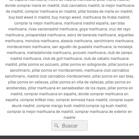
donde comprar maria en madrid, club cannabico madrid, la mejor marihuana
de madrid, comprar marihuana en madrid, pillar bolsas de maria en madrid,
buy best weed in madrid, buy mango weed, marihuana de frutas madrid,
comprar la mejor marihuana, marihuana madrid españa, san blas
marihuana, rivas vaciamadrid marihuana, goya marihuana, cruz del rayo
marihuana, prosperidad marihuana, sainz de baranda marihuana, arguelles
marihuana, moncloa marihuana, alsacia marihuana, sanchinarro marihuana,
montecarmelo marihuana, san agustin de guadalix marihuana, la moraleja
marihuana, mahadahonda marihuana, pozuelo marihuana, club de campo
madrid marihuana, club de golf marihuana, club de caballo marihuana
madrid, pillar porros en pozuelo, pillar porros en sotogrande, pillar porros en
sanchinarro, pillar porros en montecarmelo, marihuana club cannabico
sanchinarro, madrid club cannabico montecarmelo, pillar porros en san blas,
pillar porros en vallecas, pillar porros en villa de vallecas, pillar porros en
alcobendas, pillar marihuana en sansebastian de los reyes, pillar porros en
madrid, comprar marihuana en españa, donde comprar marihuana en
españa, comprar kritikal max, comprar amnesia haze madrid, comprar super
skunk madrid, comprar mango kush madrid,comprar og kush madrid,
comprar la mejor marihuana de madrid, comprar marihuana de exterior en
madrid
Buscar
Buscar
por: