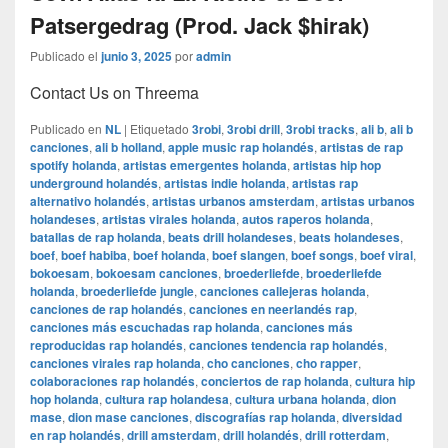
Patsergedrag (Prod. Jack $hirak)
Publicado el
junio 3, 2025
por
admin
Contact Us on Threema
Publicado en
NL
|
Etiquetado
3robi
,
3robi drill
,
3robi tracks
,
ali b
,
ali b
canciones
,
ali b holland
,
apple music rap holandés
,
artistas de rap
spotify holanda
,
artistas emergentes holanda
,
artistas hip hop
underground holandés
,
artistas indie holanda
,
artistas rap
alternativo holandés
,
artistas urbanos amsterdam
,
artistas urbanos
holandeses
,
artistas virales holanda
,
autos raperos holanda
,
batallas de rap holanda
,
beats drill holandeses
,
beats holandeses
,
boef
,
boef habiba
,
boef holanda
,
boef slangen
,
boef songs
,
boef viral
,
bokoesam
,
bokoesam canciones
,
broederliefde
,
broederliefde
holanda
,
broederliefde jungle
,
canciones callejeras holanda
,
canciones de rap holandés
,
canciones en neerlandés rap
,
canciones más escuchadas rap holanda
,
canciones más
reproducidas rap holandés
,
canciones tendencia rap holandés
,
canciones virales rap holanda
,
cho canciones
,
cho rapper
,
colaboraciones rap holandés
,
conciertos de rap holanda
,
cultura hip
hop holanda
,
cultura rap holandesa
,
cultura urbana holanda
,
dion
mase
,
dion mase canciones
,
discografías rap holanda
,
diversidad
en rap holandés
,
drill amsterdam
,
drill holandés
,
drill rotterdam
,