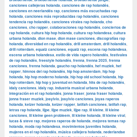
canciones callejeras holanda
,
canciones de rap holandés
,
canciones en neerlandés rap
,
canciones más escuchadas rap
holanda
,
canciones más reproducidas rap holandés
,
canciones
tendencia rap holandés
,
canciones virales rap holanda
,
cho
canciones
,
cho rapper
,
colaboraciones rap holandés
,
conciertos de
rap holanda
,
cultura hip hop holanda
,
cultura rap holandesa
,
cultura
urbana holanda
,
dion mase
,
dion mase canciones
,
discografías rap
holanda
,
diversidad en rap holandés
,
drill amsterdam
,
drill holandés
,
drill rotterdam
,
equalz canciones
,
equalz rap
,
escena rap holandesa
,
escena urbana holandesa
,
estilo de vida rapero holandés
,
festivales
de rap holandés
,
freestyle holandés
,
frenna
,
frenna 2025
,
frenna
canciones
,
frenna holanda
,
gaucho rap holandés
,
hef muziek
,
hef
rapper
,
himnos del rap holandés
,
hip hop amsterdam
,
hip hop
holanda
,
hip hop moderno holanda
,
hip hop old school holanda
,
hip
hop rotterdam
,
hip hop y juventud en holanda
,
hits de rap holandés
,
idaly canciones
,
idaly rap
,
industria musical urbana holanda
,
integración en el rap holandés
,
jonna fraser
,
jonna fraser holanda
,
jonna fraser muziek
,
josylvio
,
josylvio canciones
,
joyas raperos
holanda
,
keizer holanda
,
keizer rapper
,
latifah canciones
,
latifah rap
,
letras rap holanda
,
lijpe
,
lijpe muziek
,
lijpe rap
,
lil kleine
,
lil kleine
canciones
,
lil kleine geen probleem
,
lil kleine holanda
,
lil kleine viral
,
lucas & steve rap
,
mejores raperos de holanda
,
mejores temas rap
holanda
,
moda rap holandesa
,
movimientos juveniles holanda
,
mujeres en el rap holandés
,
música callejera holanda
,
nederlandse