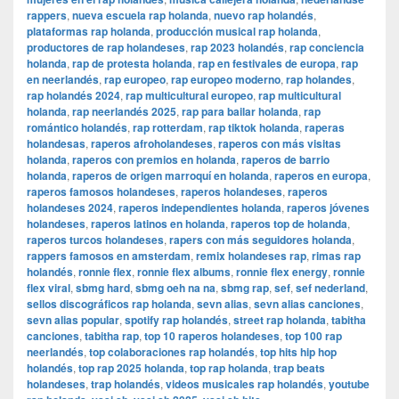
rappers
,
nueva escuela rap holanda
,
nuevo rap holandés
,
plataformas rap holanda
,
producción musical rap holanda
,
productores de rap holandeses
,
rap 2023 holandés
,
rap conciencia
holanda
,
rap de protesta holanda
,
rap en festivales de europa
,
rap
en neerlandés
,
rap europeo
,
rap europeo moderno
,
rap holandes
,
rap holandés 2024
,
rap multicultural europeo
,
rap multicultural
holanda
,
rap neerlandés 2025
,
rap para bailar holanda
,
rap
romántico holandés
,
rap rotterdam
,
rap tiktok holanda
,
raperas
holandesas
,
raperos afroholandeses
,
raperos con más visitas
holanda
,
raperos con premios en holanda
,
raperos de barrio
holanda
,
raperos de origen marroquí en holanda
,
raperos en europa
,
raperos famosos holandeses
,
raperos holandeses
,
raperos
holandeses 2024
,
raperos independientes holanda
,
raperos jóvenes
holandeses
,
raperos latinos en holanda
,
raperos top de holanda
,
raperos turcos holandeses
,
rapers con más seguidores holanda
,
rappers famosos en amsterdam
,
remix holandeses rap
,
rimas rap
holandés
,
ronnie flex
,
ronnie flex albums
,
ronnie flex energy
,
ronnie
flex viral
,
sbmg hard
,
sbmg oeh na na
,
sbmg rap
,
sef
,
sef nederland
,
sellos discográficos rap holanda
,
sevn alias
,
sevn alias canciones
,
sevn alias popular
,
spotify rap holandés
,
street rap holanda
,
tabitha
canciones
,
tabitha rap
,
top 10 raperos holandeses
,
top 100 rap
neerlandés
,
top colaboraciones rap holandés
,
top hits hip hop
holandés
,
top rap 2025 holanda
,
top rap holanda
,
trap beats
holandeses
,
trap holandés
,
videos musicales rap holandés
,
youtube