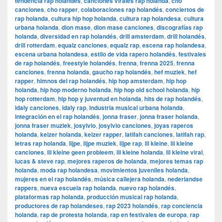
tendencia rap holandés
,
canciones virales rap holanda
,
cho
canciones
,
cho rapper
,
colaboraciones rap holandés
,
conciertos de
rap holanda
,
cultura hip hop holanda
,
cultura rap holandesa
,
cultura
urbana holanda
,
dion mase
,
dion mase canciones
,
discografías rap
holanda
,
diversidad en rap holandés
,
drill amsterdam
,
drill holandés
,
drill rotterdam
,
equalz canciones
,
equalz rap
,
escena rap holandesa
,
escena urbana holandesa
,
estilo de vida rapero holandés
,
festivales
de rap holandés
,
freestyle holandés
,
frenna
,
frenna 2025
,
frenna
canciones
,
frenna holanda
,
gaucho rap holandés
,
hef muziek
,
hef
rapper
,
himnos del rap holandés
,
hip hop amsterdam
,
hip hop
holanda
,
hip hop moderno holanda
,
hip hop old school holanda
,
hip
hop rotterdam
,
hip hop y juventud en holanda
,
hits de rap holandés
,
idaly canciones
,
idaly rap
,
industria musical urbana holanda
,
integración en el rap holandés
,
jonna fraser
,
jonna fraser holanda
,
jonna fraser muziek
,
josylvio
,
josylvio canciones
,
joyas raperos
holanda
,
keizer holanda
,
keizer rapper
,
latifah canciones
,
latifah rap
,
letras rap holanda
,
lijpe
,
lijpe muziek
,
lijpe rap
,
lil kleine
,
lil kleine
canciones
,
lil kleine geen probleem
,
lil kleine holanda
,
lil kleine viral
,
lucas & steve rap
,
mejores raperos de holanda
,
mejores temas rap
holanda
,
moda rap holandesa
,
movimientos juveniles holanda
,
mujeres en el rap holandés
,
música callejera holanda
,
nederlandse
rappers
,
nueva escuela rap holanda
,
nuevo rap holandés
,
plataformas rap holanda
,
producción musical rap holanda
,
productores de rap holandeses
,
rap 2023 holandés
,
rap conciencia
holanda
,
rap de protesta holanda
,
rap en festivales de europa
,
rap