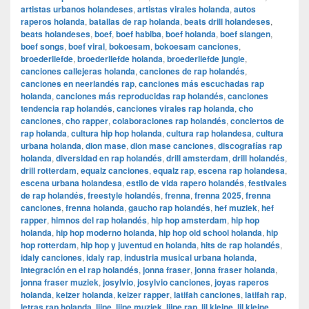
artistas urbanos holandeses
,
artistas virales holanda
,
autos
raperos holanda
,
batallas de rap holanda
,
beats drill holandeses
,
beats holandeses
,
boef
,
boef habiba
,
boef holanda
,
boef slangen
,
boef songs
,
boef viral
,
bokoesam
,
bokoesam canciones
,
broederliefde
,
broederliefde holanda
,
broederliefde jungle
,
canciones callejeras holanda
,
canciones de rap holandés
,
canciones en neerlandés rap
,
canciones más escuchadas rap
holanda
,
canciones más reproducidas rap holandés
,
canciones
tendencia rap holandés
,
canciones virales rap holanda
,
cho
canciones
,
cho rapper
,
colaboraciones rap holandés
,
conciertos de
rap holanda
,
cultura hip hop holanda
,
cultura rap holandesa
,
cultura
urbana holanda
,
dion mase
,
dion mase canciones
,
discografías rap
holanda
,
diversidad en rap holandés
,
drill amsterdam
,
drill holandés
,
drill rotterdam
,
equalz canciones
,
equalz rap
,
escena rap holandesa
,
escena urbana holandesa
,
estilo de vida rapero holandés
,
festivales
de rap holandés
,
freestyle holandés
,
frenna
,
frenna 2025
,
frenna
canciones
,
frenna holanda
,
gaucho rap holandés
,
hef muziek
,
hef
rapper
,
himnos del rap holandés
,
hip hop amsterdam
,
hip hop
holanda
,
hip hop moderno holanda
,
hip hop old school holanda
,
hip
hop rotterdam
,
hip hop y juventud en holanda
,
hits de rap holandés
,
idaly canciones
,
idaly rap
,
industria musical urbana holanda
,
integración en el rap holandés
,
jonna fraser
,
jonna fraser holanda
,
jonna fraser muziek
,
josylvio
,
josylvio canciones
,
joyas raperos
holanda
,
keizer holanda
,
keizer rapper
,
latifah canciones
,
latifah rap
,
letras rap holanda
,
lijpe
,
lijpe muziek
,
lijpe rap
,
lil kleine
,
lil kleine