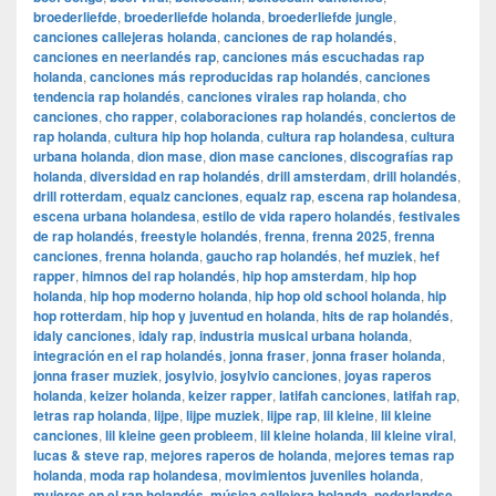
broederliefde
,
broederliefde holanda
,
broederliefde jungle
,
canciones callejeras holanda
,
canciones de rap holandés
,
canciones en neerlandés rap
,
canciones más escuchadas rap
holanda
,
canciones más reproducidas rap holandés
,
canciones
tendencia rap holandés
,
canciones virales rap holanda
,
cho
canciones
,
cho rapper
,
colaboraciones rap holandés
,
conciertos de
rap holanda
,
cultura hip hop holanda
,
cultura rap holandesa
,
cultura
urbana holanda
,
dion mase
,
dion mase canciones
,
discografías rap
holanda
,
diversidad en rap holandés
,
drill amsterdam
,
drill holandés
,
drill rotterdam
,
equalz canciones
,
equalz rap
,
escena rap holandesa
,
escena urbana holandesa
,
estilo de vida rapero holandés
,
festivales
de rap holandés
,
freestyle holandés
,
frenna
,
frenna 2025
,
frenna
canciones
,
frenna holanda
,
gaucho rap holandés
,
hef muziek
,
hef
rapper
,
himnos del rap holandés
,
hip hop amsterdam
,
hip hop
holanda
,
hip hop moderno holanda
,
hip hop old school holanda
,
hip
hop rotterdam
,
hip hop y juventud en holanda
,
hits de rap holandés
,
idaly canciones
,
idaly rap
,
industria musical urbana holanda
,
integración en el rap holandés
,
jonna fraser
,
jonna fraser holanda
,
jonna fraser muziek
,
josylvio
,
josylvio canciones
,
joyas raperos
holanda
,
keizer holanda
,
keizer rapper
,
latifah canciones
,
latifah rap
,
letras rap holanda
,
lijpe
,
lijpe muziek
,
lijpe rap
,
lil kleine
,
lil kleine
canciones
,
lil kleine geen probleem
,
lil kleine holanda
,
lil kleine viral
,
lucas & steve rap
,
mejores raperos de holanda
,
mejores temas rap
holanda
,
moda rap holandesa
,
movimientos juveniles holanda
,
mujeres en el rap holandés
,
música callejera holanda
,
nederlandse