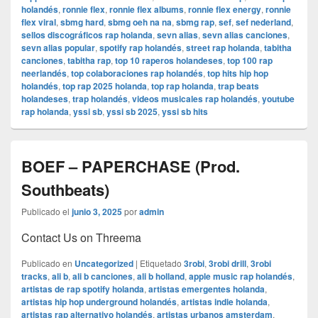
holandés
,
ronnie flex
,
ronnie flex albums
,
ronnie flex energy
,
ronnie
flex viral
,
sbmg hard
,
sbmg oeh na na
,
sbmg rap
,
sef
,
sef nederland
,
sellos discográficos rap holanda
,
sevn alias
,
sevn alias canciones
,
sevn alias popular
,
spotify rap holandés
,
street rap holanda
,
tabitha
canciones
,
tabitha rap
,
top 10 raperos holandeses
,
top 100 rap
neerlandés
,
top colaboraciones rap holandés
,
top hits hip hop
holandés
,
top rap 2025 holanda
,
top rap holanda
,
trap beats
holandeses
,
trap holandés
,
videos musicales rap holandés
,
youtube
rap holanda
,
yssi sb
,
yssi sb 2025
,
yssi sb hits
BOEF – PAPERCHASE (Prod.
Southbeats)
Publicado el
junio 3, 2025
por
admin
Contact Us on Threema
Publicado en
Uncategorized
|
Etiquetado
3robi
,
3robi drill
,
3robi
tracks
,
ali b
,
ali b canciones
,
ali b holland
,
apple music rap holandés
,
artistas de rap spotify holanda
,
artistas emergentes holanda
,
artistas hip hop underground holandés
,
artistas indie holanda
,
artistas rap alternativo holandés
,
artistas urbanos amsterdam
,