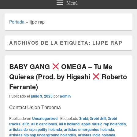
Menú
Portada
»
lijpe rap
ARCHIVOS DE LA ETIQUETA:
LIJPE RAP
BABY GANG
OMEGA – Tu Me
Quieres (Prod. by Higashi
Roberto
Ferrante)
Publicado el
junio 3, 2025
por
admin
Contact Us on Threema
Publicado en
Uncategorized
|
Etiquetado
3robi
,
3robi drill
,
3robi
tracks
,
ali b
,
ali b canciones
,
ali b holland
,
apple music rap holandés
,
artistas de rap spotify holanda
,
artistas emergentes holanda
,
artistas hip hop underground holandés
,
artistas indie holanda
,