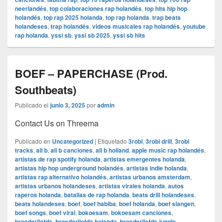
neerlandés
,
top colaboraciones rap holandés
,
top hits hip hop
holandés
,
top rap 2025 holanda
,
top rap holanda
,
trap beats
holandeses
,
trap holandés
,
videos musicales rap holandés
,
youtube
rap holanda
,
yssi sb
,
yssi sb 2025
,
yssi sb hits
BOEF – PAPERCHASE (Prod.
Southbeats)
Publicado el
junio 3, 2025
por
admin
Contact Us on Threema
Publicado en
Uncategorized
|
Etiquetado
3robi
,
3robi drill
,
3robi
tracks
,
ali b
,
ali b canciones
,
ali b holland
,
apple music rap holandés
,
artistas de rap spotify holanda
,
artistas emergentes holanda
,
artistas hip hop underground holandés
,
artistas indie holanda
,
artistas rap alternativo holandés
,
artistas urbanos amsterdam
,
artistas urbanos holandeses
,
artistas virales holanda
,
autos
raperos holanda
,
batallas de rap holanda
,
beats drill holandeses
,
beats holandeses
,
boef
,
boef habiba
,
boef holanda
,
boef slangen
,
boef songs
,
boef viral
,
bokoesam
,
bokoesam canciones
,
broederliefde
,
broederliefde holanda
,
broederliefde jungle
,