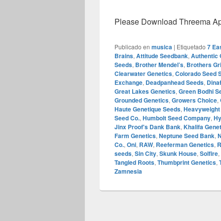
Please Download Threema Appt
Publicado en
musica
|
Etiquetado
7 Ea
Brains
,
Attitude Seedbank
,
Authentic 
Seeds
,
Brother Mendel’s
,
Brothers G
Clearwater Genetics
,
Colorado Seed 
Exchange
,
Deadpanhead Seeds
,
Dina
Great Lakes Genetics
,
Green Bodhi S
Grounded Genetics
,
Growers Choice
,
Haute Genetique Seeds
,
Heavyweight
Seed Co.
,
Humbolt Seed Company
,
Hy
Jinx Proof's Dank Bank
,
Khalifa Genet
Farm Genetics
,
Neptune Seed Bank
,
N
Co.
,
Oni
,
RAW
,
Reeferman Genetics
,
R
seeds
,
Sin City
,
Skunk House
,
Solfire
,
Tangled Roots
,
Thumbprint Genetics
,
Zamnesia