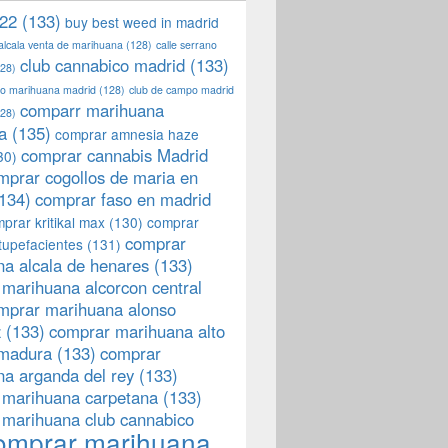
22
(133)
buy best weed in madrid
 alcala venta de marihuana
(128)
calle serrano
club cannabico madrid
(133)
28)
llo marihuana madrid
(128)
club de campo madrid
comparr marihuana
28)
a
(135)
comprar amnesia haze
comprar cannabis Madrid
30)
mprar cogollos de maria en
134)
comprar faso en madrid
prar kritikal max
(130)
comprar
comprar
tupefacientes
(131)
a alcala de henares
(133)
marihuana alcorcon central
mprar marihuana alonso
z
(133)
comprar marihuana alto
emadura
(133)
comprar
a arganda del rey
(133)
 marihuana carpetana
(133)
 marihuana club cannabico
omprar marihuana