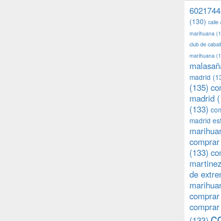
6021744
(130)
calle
marihuana
(1
club de caba
marihuana
(1
malasañ
madrid
(1
(135)
co
madrid
(
(133)
com
madrid es
marihuan
comprar 
(133)
co
martine
de extr
marihuan
comprar
comprar
c
(133)