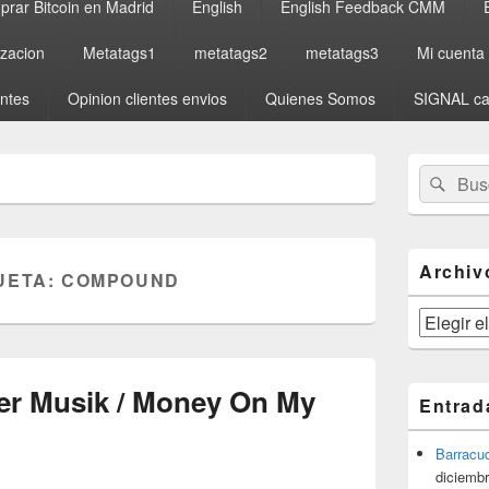
rar Bitcoin en Madrid
English
English Feedback CMM
izacion
Metatags1
metatags2
metatags3
Mi cuenta
entes
Opinion clientes envios
Quienes Somos
SIGNAL ca
El
Buscar
Busc
área
por:
de
widget
barra
lateral
Archiv
UETA:
COMPOUND
primaria
Archivos
ler Musik / Money On My
Entrad
Barracu
diciembr