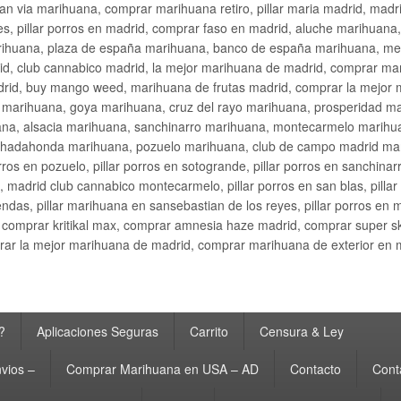
an via marihuana, comprar marihuana retiro, pillar maria madrid, mad
s, pillar porros en madrid, comprar faso en madrid, aluche marihuana,
rihuana, plaza de españa marihuana, banco de españa marihuana, metr
d, club cannabico madrid, la mejor marihuana de madrid, comprar mari
drid, buy mango weed, marihuana de frutas madrid, comprar la mejor
d marihuana, goya marihuana, cruz del rayo marihuana, prosperidad m
na, alsacia marihuana, sanchinarro marihuana, montecarmelo marihua
hadahonda marihuana, pozuelo marihuana, club de campo madrid mari
ros en pozuelo, pillar porros en sotogrande, pillar porros en sanchinar
madrid club cannabico montecarmelo, pillar porros en san blas, pillar p
cobendas, pillar marihuana en sansebastian de los reyes, pillar porros 
comprar kritikal max, comprar amnesia haze madrid, comprar super 
ar la mejor marihuana de madrid, comprar marihuana de exterior en 
?
Aplicaciones Seguras
Carrito
Censura & Ley
vios –
Comprar Marihuana en USA – AD
Contacto
Cont