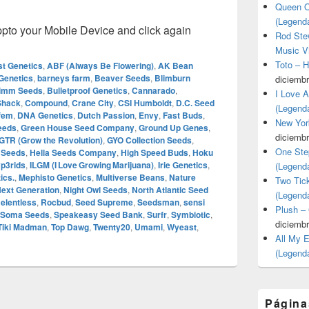
Queen O
(Legend
o your Mobile Device and click again
Rod Stew
Music V
Toto – 
st Genetics
,
ABF (Always Be Flowering)
,
AK Bean
Genetics
,
barneys farm
,
Beaver Seeds
,
Blimburn
diciembr
rimm Seeds
,
Bulletproof Genetics
,
Cannarado
,
I Love 
Shack
,
Compound
,
Crane City
,
CSI Humboldt
,
D.C. Seed
(Legend
fem
,
DNA Genetics
,
Dutch Passion
,
Envy
,
Fast Buds
,
New Yor
eeds
,
Green House Seed Company
,
Ground Up Genes
,
diciembr
GTR (Grow the Revolution)
,
GYO Collection Seeds
,
One Ste
 Seeds
,
Hella Seeds Company
,
High Speed Buds
,
Hoku
p3rids
,
ILGM (I Love Growing Marijuana)
,
Irie Genetics
,
(Legend
ics.
,
Mephisto Genetics
,
Multiverse Beans
,
Nature
Two Tic
ext Generation
,
Night Owl Seeds
,
North Atlantic Seed
(Legend
elentless
,
Rocbud
,
Seed Supreme
,
Seedsman
,
sensi
Plush –
Soma Seeds
,
Speakeasy Seed Bank
,
Surfr
,
Symbiotic
,
diciembr
Tiki Madman
,
Top Dawg
,
Twenty20
,
Umami
,
Wyeast
,
All My 
(Legend
Página