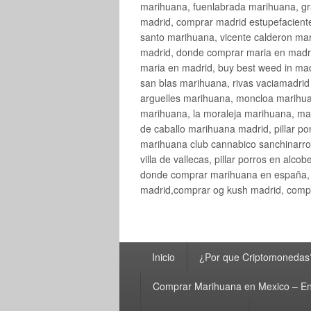
marihuana, fuenlabrada marihuana, gr
madrid, comprar madrid estupefaciente
santo marihuana, vicente calderon ma
madrid, donde comprar maria en madri
maria en madrid, buy best weed in ma
san blas marihuana, rivas vaciamadri
arguelles marihuana, moncloa marihua
marihuana, la moraleja marihuana, ma
de caballo marihuana madrid, pillar por
marihuana club cannabico sanchinarro, 
villa de vallecas, pillar porros en al
donde comprar marihuana en españa, 
madrid,comprar og kush madrid, compr
Menú
Inicio
¿Por que Criptomonedas
principal
Comprar Marihuana en Mexico – En