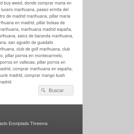
rid buy weed, donde comprar maria en
 lucero marihuana, paseo ermita del
o de madrid marihuana, pillar maria
huana en madrid, pillar bolsas de
 marihuana, marihuana madrid españa,
arihuana, sainz de baranda marihuana,
na, san agustin de guadalix
huana, club de golf marihuana, club
ro, pillar porros en montecarmelo,
orros en vallecas, pillar porros en
en madrid, comprar marihuana en españa,
skunk madrid, comprar mango kush
madrid
Buscar
Buscar
por:
acto Encriptado Threema