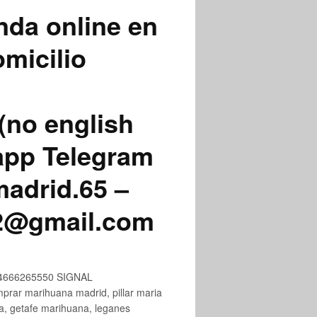
nda online en
micilio
(no english
app Telegram
adrid.65 –
72@gmail.com
+34666265550 SIGNAL
ar marihuana madrid, pillar maria
na, getafe marihuana, leganes