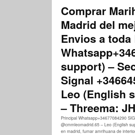
Comprar Marih
Madrid del me
Envios a toda 
Whatsapp+3467
support) – Se
Signal +3466
Leo (English 
– Threema: 
Principal Whatsapp+34677084290 SIGN
@cmmleomadrid.65 – Leo (English su
en madrid, fumar amrihuana de interior