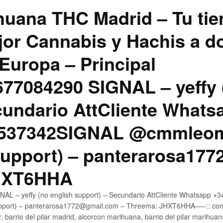
uana THC Madrid – Tu tie
jor Cannabis y Hachis a do
Europa – Principal
7084290 SIGNAL – yeffy 
cundario AttCliente Whats
4537342SIGNAL @cmmleom
support) – panterarosa17
JHXT6HHA
AL – yeffy (no english support) – Secundario AttCliente Whatsapp 
pport) – panterarosa1772@gmail.com – Threema: JHXT6HHA—–:: compr
, barrio del pilar madrid, alcorcon marihuana, barrio del pilar marihua