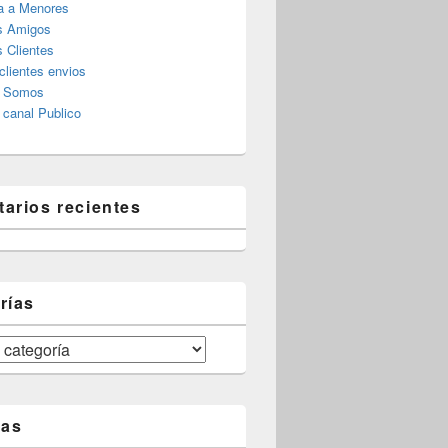
a a Menores
s Amigos
 Clientes
clientes envios
s Somos
canal Publico
arios recientes
rías
tas