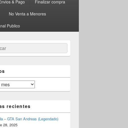
Envios & Pago
Finalizar compra
No Venta a Menores
nal Publico
ar
os
as recientes
da – GTA San Andreas (Legendado)
e 28, 2025