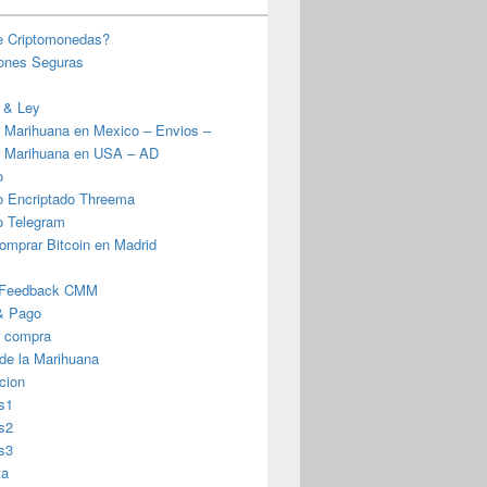
e Criptomonedas?
iones Seguras
 & Ley
 Marihuana en Mexico – Envios –
 Marihuana en USA – AD
o
o Encriptado Threema
o Telegram
omprar Bitcoin en Madrid
 Feedback CMM
& Pago
r compra
 de la Marihuana
cion
s1
s2
s3
ta