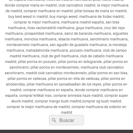
donde comprar maria en madrid, club cannabico madrid, la mejor marihuana
de madrid, comprar marihuana en madrid, pillar bolsas de maria en madrid,
buy best weed in madrid, buy mango weed, marihuana de frutas madrid,
comprar la mejor marihuana, marihuana madrid españa, san blas
marihuana, rivas vaciamadrid marihuana, goya marihuana, cruz del rayo
marihuana, prosperidad marihuana, sainz de baranda marihuana, arguelles
marihuana, moncloa marihuana, alsacia marihuana, sanchinarro marihuana,
montecarmelo marihuana, san agustin de guadalix marihuana, la moraleja
marihuana, mahadahonda marihuana, pozuelo marihuana, club de campo
madrid marihuana, club de golf marihuana, club de caballo marihuana
madrid, pillar porros en pozuelo, pillar porros en sotogrande, pillar porros en
sanchinarro, pillar porros en montecarmelo, marihuana club cannabico
sanchinarro, madrid club cannabico montecarmelo, pillar porros en san blas,
pillar porros en vallecas, pillar porros en villa de vallecas, pillar porros en
alcobendas, pillar marihuana en sansebastian de los reyes, pillar porros en
madrid, comprar marihuana en españa, donde comprar marihuana en
españa, comprar kritikal max, comprar amnesia haze madrid, comprar super
skunk madrid, comprar mango kush madrid,comprar og kush madrid,
comprar la mejor marihuana de madrid, comprar marihuana de exterior en
madrid
Buscar
Buscar
por: