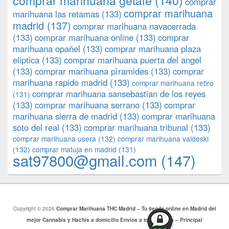
comprar marihuana getafe
(140)
comprar
comprar marihuana
marihuana las retamas
(133)
madrid
(137)
comprar marihuana navacerrada
(133)
comprar marihuana online
(133)
comprar
marihuana opañel
(133)
comprar marihuana plaza
eliptica
(133)
comprar marihuana puerta del angel
(133)
comprar marihuana pìramides
(133)
comprar
marihuana rapido madrid
(133)
comprar marihuana retiro
comprar marihuana sansebastian de los reyes
(131)
(133)
comprar marihuana serrano
(133)
comprar
marihuana sierra de madrid
(133)
comprar marihuana
soto del real
(133)
comprar marihuana tribunal
(133)
comprar marihuana usera
(132)
comprar marihuana valdeski
(132)
comprar matuja en madrid
(131)
sat97800@gmail.com
(147)
Copyright © 2026
Comprar Marihuana THC Madrid – Tu tienda online en Madrid del
mejor Cannabis y Hachis a domicilio Envios a toda Europa – Principal