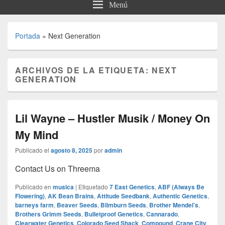
Menú
Portada
»
Next Generation
ARCHIVOS DE LA ETIQUETA:
NEXT
GENERATION
Lil Wayne – Hustler Musik / Money On
My Mind
Publicado el
agosto 8, 2025
por
admin
Contact Us on Threema
Publicado en
musica
|
Etiquetado
7 East Genetics
,
ABF (Always Be
Flowering)
,
AK Bean Brains
,
Attitude Seedbank
,
Authentic Genetics
,
barneys farm
,
Beaver Seeds
,
Blimburn Seeds
,
Brother Mendel’s
,
Brothers Grimm Seeds
,
Bulletproof Genetics
,
Cannarado
,
Clearwater Genetics
,
Colorado Seed Shack
,
Compound
,
Crane City
,