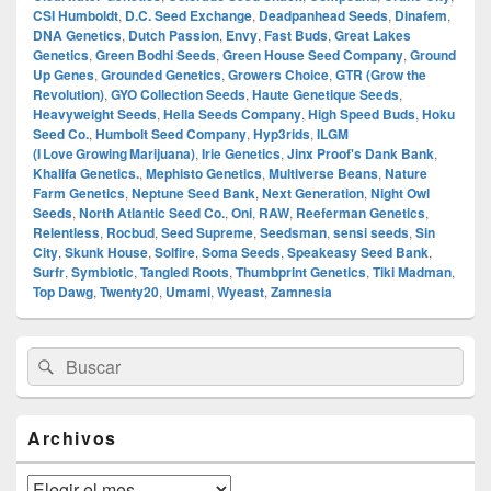
CSI Humboldt
,
D.C. Seed Exchange
,
Deadpanhead Seeds
,
Dinafem
,
DNA Genetics
,
Dutch Passion
,
Envy
,
Fast Buds
,
Great Lakes
Genetics
,
Green Bodhi Seeds
,
Green House Seed Company
,
Ground
Up Genes
,
Grounded Genetics
,
Growers Choice
,
GTR (Grow the
Revolution)
,
GYO Collection Seeds
,
Haute Genetique Seeds
,
Heavyweight Seeds
,
Hella Seeds Company
,
High Speed Buds
,
Hoku
Seed Co.
,
Humbolt Seed Company
,
Hyp3rids
,
ILGM
(I Love Growing Marijuana)
,
Irie Genetics
,
Jinx Proof's Dank Bank
,
Khalifa Genetics.
,
Mephisto Genetics
,
Multiverse Beans
,
Nature
Farm Genetics
,
Neptune Seed Bank
,
Next Generation
,
Night Owl
Seeds
,
North Atlantic Seed Co.
,
Oni
,
RAW
,
Reeferman Genetics
,
Relentless
,
Rocbud
,
Seed Supreme
,
Seedsman
,
sensi seeds
,
Sin
City
,
Skunk House
,
Solfire
,
Soma Seeds
,
Speakeasy Seed Bank
,
Surfr
,
Symbiotic
,
Tangled Roots
,
Thumbprint Genetics
,
Tiki Madman
,
Top Dawg
,
Twenty20
,
Umami
,
Wyeast
,
Zamnesia
El
Buscar
Buscar
área
por:
de
widget
barra
Archivos
lateral
primaria
Archivos