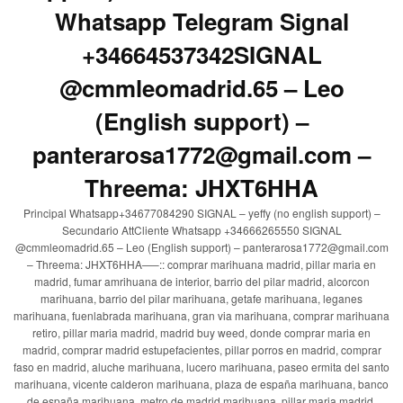
Whatsapp Telegram Signal
+34664537342SIGNAL
@cmmleomadrid.65 – Leo
(English support) –
panterarosa1772@gmail.com –
Threema: JHXT6HHA
Principal Whatsapp+34677084290 SIGNAL – yeffy (no english support) –
Secundario AttCliente Whatsapp +34666265550 SIGNAL
@cmmleomadrid.65 – Leo (English support) – panterarosa1772@gmail.com
– Threema: JHXT6HHA—–:: comprar marihuana madrid, pillar maria en
madrid, fumar amrihuana de interior, barrio del pilar madrid, alcorcon
marihuana, barrio del pilar marihuana, getafe marihuana, leganes
marihuana, fuenlabrada marihuana, gran via marihuana, comprar marihuana
retiro, pillar maria madrid, madrid buy weed, donde comprar maria en
madrid, comprar madrid estupefacientes, pillar porros en madrid, comprar
faso en madrid, aluche marihuana, lucero marihuana, paseo ermita del santo
marihuana, vicente calderon marihuana, plaza de españa marihuana, banco
de españa marihuana, metro de madrid marihuana, pillar maria madrid,