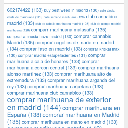
602174422
(133)
buy best weed in madrid
(130)
calle alcala
club cannabico
venta de marihuana
(128)
calle serrano marihuana
(128)
madrid
(133)
club de caballo marihuana madrid
(128)
club de campo madrid
comparr marihuana malasaña
(135)
marihuana
(128)
comprar cannabis
comprar amnesia haze madrid
(130)
Madrid
(135)
comprar cogollos de maria en madrid
(134)
comprar faso en madrid
(133)
comprar kritikal max
comprar
(130)
comprar madrid estupefacientes
(131)
marihuana alcala de henares
(133)
comprar
marihuana alcorcon central
(133)
comprar marihuana
alonso martinez
(133)
comprar marihuana alto de
extremadura
(133)
comprar marihuana arganda del
rey
(133)
comprar marihuana carpetana
(133)
comprar marihuana club cannabico
(133)
comprar marihuana de exterior
en madrid
(144)
comprar marihuana en
España
(138)
comprar marihuana en Madrid
(136)
comprar marihuana en mano en madrid
(133)