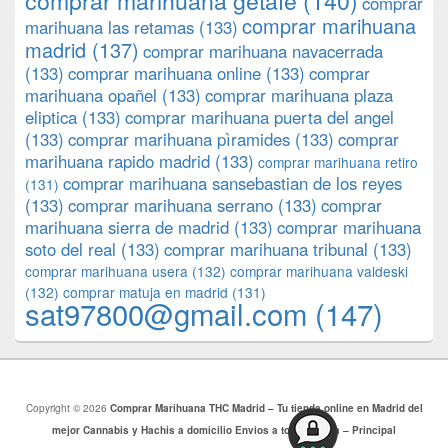
comprar marihuana getafe
(140)
comprar
comprar marihuana
marihuana las retamas
(133)
madrid
(137)
comprar marihuana navacerrada
(133)
comprar marihuana online
(133)
comprar
marihuana opañel
(133)
comprar marihuana plaza
eliptica
(133)
comprar marihuana puerta del angel
(133)
comprar marihuana pìramides
(133)
comprar
marihuana rapido madrid
(133)
comprar marihuana retiro
comprar marihuana sansebastian de los reyes
(131)
(133)
comprar marihuana serrano
(133)
comprar
marihuana sierra de madrid
(133)
comprar marihuana
soto del real
(133)
comprar marihuana tribunal
(133)
comprar marihuana usera
(132)
comprar marihuana valdeski
(132)
comprar matuja en madrid
(131)
sat97800@gmail.com
(147)
Copyright © 2026
Comprar Marihuana THC Madrid – Tu tienda online en Madrid del
mejor Cannabis y Hachis a domicilio Envios a toda Europa – Principal