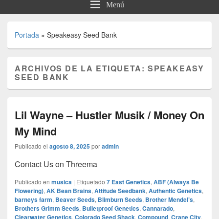
Menú
Portada
»
Speakeasy Seed Bank
ARCHIVOS DE LA ETIQUETA:
SPEAKEASY
SEED BANK
Lil Wayne – Hustler Musik / Money On
My Mind
Publicado el
agosto 8, 2025
por
admin
Contact Us on Threema
Publicado en
musica
|
Etiquetado
7 East Genetics
,
ABF (Always Be
Flowering)
,
AK Bean Brains
,
Attitude Seedbank
,
Authentic Genetics
,
barneys farm
,
Beaver Seeds
,
Blimburn Seeds
,
Brother Mendel’s
,
Brothers Grimm Seeds
,
Bulletproof Genetics
,
Cannarado
,
Clearwater Genetics
,
Colorado Seed Shack
,
Compound
,
Crane City
,