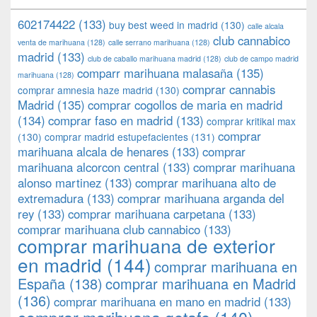
602174422
(133)
buy best weed in madrid
(130)
calle alcala
club cannabico
venta de marihuana
(128)
calle serrano marihuana
(128)
madrid
(133)
club de caballo marihuana madrid
(128)
club de campo madrid
comparr marihuana malasaña
(135)
marihuana
(128)
comprar cannabis
comprar amnesia haze madrid
(130)
Madrid
(135)
comprar cogollos de maria en madrid
(134)
comprar faso en madrid
(133)
comprar kritikal max
comprar
(130)
comprar madrid estupefacientes
(131)
marihuana alcala de henares
(133)
comprar
marihuana alcorcon central
(133)
comprar marihuana
alonso martinez
(133)
comprar marihuana alto de
extremadura
(133)
comprar marihuana arganda del
rey
(133)
comprar marihuana carpetana
(133)
comprar marihuana club cannabico
(133)
comprar marihuana de exterior
en madrid
(144)
comprar marihuana en
España
(138)
comprar marihuana en Madrid
(136)
comprar marihuana en mano en madrid
(133)