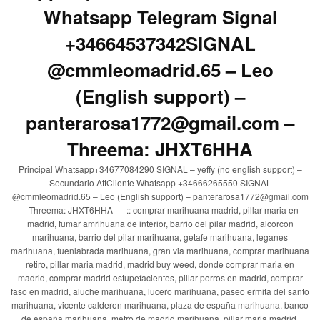
Whatsapp Telegram Signal
+34664537342SIGNAL
@cmmleomadrid.65 – Leo
(English support) –
panterarosa1772@gmail.com –
Threema: JHXT6HHA
Principal Whatsapp+34677084290 SIGNAL – yeffy (no english support) –
Secundario AttCliente Whatsapp +34666265550 SIGNAL
@cmmleomadrid.65 – Leo (English support) – panterarosa1772@gmail.com
– Threema: JHXT6HHA—–:: comprar marihuana madrid, pillar maria en
madrid, fumar amrihuana de interior, barrio del pilar madrid, alcorcon
marihuana, barrio del pilar marihuana, getafe marihuana, leganes
marihuana, fuenlabrada marihuana, gran via marihuana, comprar marihuana
retiro, pillar maria madrid, madrid buy weed, donde comprar maria en
madrid, comprar madrid estupefacientes, pillar porros en madrid, comprar
faso en madrid, aluche marihuana, lucero marihuana, paseo ermita del santo
marihuana, vicente calderon marihuana, plaza de españa marihuana, banco
de españa marihuana, metro de madrid marihuana, pillar maria madrid,