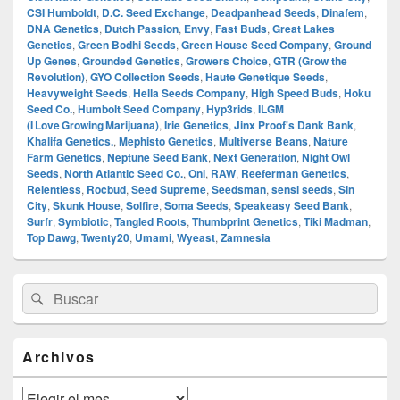
CSI Humboldt
,
D.C. Seed Exchange
,
Deadpanhead Seeds
,
Dinafem
,
DNA Genetics
,
Dutch Passion
,
Envy
,
Fast Buds
,
Great Lakes
Genetics
,
Green Bodhi Seeds
,
Green House Seed Company
,
Ground
Up Genes
,
Grounded Genetics
,
Growers Choice
,
GTR (Grow the
Revolution)
,
GYO Collection Seeds
,
Haute Genetique Seeds
,
Heavyweight Seeds
,
Hella Seeds Company
,
High Speed Buds
,
Hoku
Seed Co.
,
Humbolt Seed Company
,
Hyp3rids
,
ILGM
(I Love Growing Marijuana)
,
Irie Genetics
,
Jinx Proof's Dank Bank
,
Khalifa Genetics.
,
Mephisto Genetics
,
Multiverse Beans
,
Nature
Farm Genetics
,
Neptune Seed Bank
,
Next Generation
,
Night Owl
Seeds
,
North Atlantic Seed Co.
,
Oni
,
RAW
,
Reeferman Genetics
,
Relentless
,
Rocbud
,
Seed Supreme
,
Seedsman
,
sensi seeds
,
Sin
City
,
Skunk House
,
Solfire
,
Soma Seeds
,
Speakeasy Seed Bank
,
Surfr
,
Symbiotic
,
Tangled Roots
,
Thumbprint Genetics
,
Tiki Madman
,
Top Dawg
,
Twenty20
,
Umami
,
Wyeast
,
Zamnesia
El
Buscar
Buscar
área
por:
de
widget
barra
Archivos
lateral
primaria
Archivos