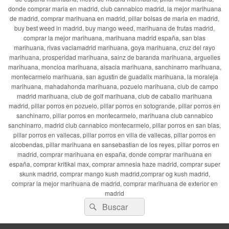
donde comprar maria en madrid, club cannabico madrid, la mejor marihuana
de madrid, comprar marihuana en madrid, pillar bolsas de maria en madrid,
buy best weed in madrid, buy mango weed, marihuana de frutas madrid,
comprar la mejor marihuana, marihuana madrid españa, san blas
marihuana, rivas vaciamadrid marihuana, goya marihuana, cruz del rayo
marihuana, prosperidad marihuana, sainz de baranda marihuana, arguelles
marihuana, moncloa marihuana, alsacia marihuana, sanchinarro marihuana,
montecarmelo marihuana, san agustin de guadalix marihuana, la moraleja
marihuana, mahadahonda marihuana, pozuelo marihuana, club de campo
madrid marihuana, club de golf marihuana, club de caballo marihuana
madrid, pillar porros en pozuelo, pillar porros en sotogrande, pillar porros en
sanchinarro, pillar porros en montecarmelo, marihuana club cannabico
sanchinarro, madrid club cannabico montecarmelo, pillar porros en san blas,
pillar porros en vallecas, pillar porros en villa de vallecas, pillar porros en
alcobendas, pillar marihuana en sansebastian de los reyes, pillar porros en
madrid, comprar marihuana en españa, donde comprar marihuana en
españa, comprar kritikal max, comprar amnesia haze madrid, comprar super
skunk madrid, comprar mango kush madrid,comprar og kush madrid,
comprar la mejor marihuana de madrid, comprar marihuana de exterior en
madrid
Buscar
Buscar
por: