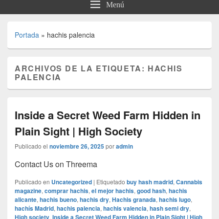
Menú
Portada
»
hachis palencia
ARCHIVOS DE LA ETIQUETA:
HACHIS
PALENCIA
Inside a Secret Weed Farm Hidden in
Plain Sight | High Society
Publicado el
noviembre 26, 2025
por
admin
Contact Us on Threema
Publicado en
Uncategorized
|
Etiquetado
buy hash madrid
,
Cannabis
magazine
,
comprar hachis
,
el mejor hachis
,
good hash
,
hachis
alicante
,
hachis bueno
,
hachis dry
,
Hachis granada
,
hachis lugo
,
hachís Madrid
,
hachis palencia
,
hachis valencia
,
hash semi dry
,
High society
,
Inside a Secret Weed Farm Hidden in Plain Sight | High