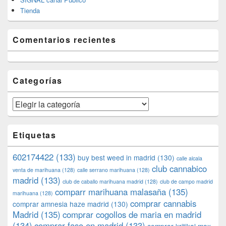
Tienda
Comentarios recientes
Categorías
Categorías
Etiquetas
602174422
(133)
buy best weed in madrid
(130)
calle alcala
club cannabico
venta de marihuana
(128)
calle serrano marihuana
(128)
madrid
(133)
club de caballo marihuana madrid
(128)
club de campo madrid
comparr marihuana malasaña
(135)
marihuana
(128)
comprar cannabis
comprar amnesia haze madrid
(130)
Madrid
(135)
comprar cogollos de maria en madrid
(134)
comprar faso en madrid
(133)