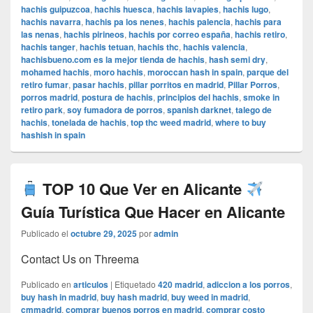
hachis guipuzcoa
,
hachis huesca
,
hachis lavapies
,
hachis lugo
,
hachis navarra
,
hachis pa los nenes
,
hachis palencia
,
hachis para
las nenas
,
hachis pirineos
,
hachis por correo españa
,
hachis retiro
,
hachis tanger
,
hachis tetuan
,
hachis thc
,
hachis valencia
,
hachisbueno.com es la mejor tienda de hachis
,
hash semi dry
,
mohamed hachis
,
moro hachis
,
moroccan hash in spain
,
parque del
retiro fumar
,
pasar hachis
,
pillar porritos en madrid
,
Pillar Porros
,
porros madrid
,
postura de hachis
,
principios del hachis
,
smoke in
retiro park
,
soy fumadora de porros
,
spanish darknet
,
talego de
hachis
,
tonelada de hachis
,
top thc weed madrid
,
where to buy
hashish in spain
TOP 10 Que Ver en Alicante
Guía Turística Que Hacer en Alicante
Publicado el
octubre 29, 2025
por
admin
Contact Us on Threema
Publicado en
articulos
|
Etiquetado
420 madrid
,
adiccion a los porros
,
buy hash in madrid
,
buy hash madrid
,
buy weed in madrid
,
cmmadrid
,
comprar buenos porros en madrid
,
comprar costo