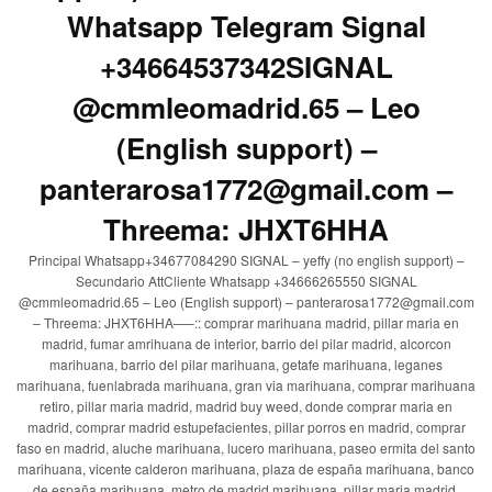
Whatsapp Telegram Signal
+34664537342SIGNAL
@cmmleomadrid.65 – Leo
(English support) –
panterarosa1772@gmail.com –
Threema: JHXT6HHA
Principal Whatsapp+34677084290 SIGNAL – yeffy (no english support) –
Secundario AttCliente Whatsapp +34666265550 SIGNAL
@cmmleomadrid.65 – Leo (English support) – panterarosa1772@gmail.com
– Threema: JHXT6HHA—–:: comprar marihuana madrid, pillar maria en
madrid, fumar amrihuana de interior, barrio del pilar madrid, alcorcon
marihuana, barrio del pilar marihuana, getafe marihuana, leganes
marihuana, fuenlabrada marihuana, gran via marihuana, comprar marihuana
retiro, pillar maria madrid, madrid buy weed, donde comprar maria en
madrid, comprar madrid estupefacientes, pillar porros en madrid, comprar
faso en madrid, aluche marihuana, lucero marihuana, paseo ermita del santo
marihuana, vicente calderon marihuana, plaza de españa marihuana, banco
de españa marihuana, metro de madrid marihuana, pillar maria madrid,