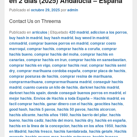
en 2 días (2025) Andalucía – España
Publicado el
octubre 29, 2025
por
admin
Contact Us on Threema
Publicado en
articulos
|
Etiquetado
420 madrid
,
adiccion a los porros
,
buy hash in madrid
,
buy hash madrid
,
buy weed in madrid
,
cmmadrid
,
comprar buenos porros en madrid
,
comprar costo
marroqui
,
comprar hachis
,
comprar hachis a coruña
,
comprar
hachis bueno
,
comprar hachis del moha
,
comprar hachis en
canarias
,
comprar hachis en irun
,
comprar hachis en sansebastian
,
comprar hachis en vigo
,
comprar hachis real
,
comprar hachis semi
dry
,
comprar marihuana cordoba españa
,
comprar placa de hachis
,
comprar posturas de hachis
,
comprar resina de marihuana
,
comprarmarihuana
,
comprarmarihuana madrid
,
conseguir hachis
madrid
,
cuanto cuesta un kilo de hachis
,
darknet hachis madrid
,
darknet hachis spain
,
donde conseguir buenos porros en madrid
,
el
mejor hachis
,
Envios de Hachis a toda España – Hachis madrid
,
es
facil comprar hachis
,
ganar dinero con el hachis
,
geocities hachis
,
good hash
,
hachis 5 pavos
,
hachis 50 pavos
,
hachis alcorcon
,
hachis alicante
,
hachis años 1980
,
hachis barrio del pilar
,
hachis
bueno
,
hachis cadiz
,
hachis del moro
,
hachis dry
,
hachis en españa
,
hachis en la linea de la concepcion
,
hachis en los años 1950
,
hachís
en Madrid
,
hachis fresco
,
hachis fuenlabrada
,
hachis getafe
,
Hachis
granada
,
hachis grupos msn
,
hachis guipuzcoa
,
hachis huesca
,