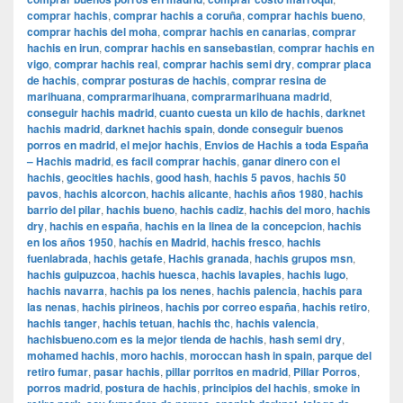
comprar hachis
,
comprar hachis a coruña
,
comprar hachis bueno
,
comprar hachis del moha
,
comprar hachis en canarias
,
comprar
hachis en irun
,
comprar hachis en sansebastian
,
comprar hachis en
vigo
,
comprar hachis real
,
comprar hachis semi dry
,
comprar placa
de hachis
,
comprar posturas de hachis
,
comprar resina de
marihuana
,
comprarmarihuana
,
comprarmarihuana madrid
,
conseguir hachis madrid
,
cuanto cuesta un kilo de hachis
,
darknet
hachis madrid
,
darknet hachis spain
,
donde conseguir buenos
porros en madrid
,
el mejor hachis
,
Envios de Hachis a toda España
– Hachis madrid
,
es facil comprar hachis
,
ganar dinero con el
hachis
,
geocities hachis
,
good hash
,
hachis 5 pavos
,
hachis 50
pavos
,
hachis alcorcon
,
hachis alicante
,
hachis años 1980
,
hachis
barrio del pilar
,
hachis bueno
,
hachis cadiz
,
hachis del moro
,
hachis
dry
,
hachis en españa
,
hachis en la linea de la concepcion
,
hachis
en los años 1950
,
hachís en Madrid
,
hachis fresco
,
hachis
fuenlabrada
,
hachis getafe
,
Hachis granada
,
hachis grupos msn
,
hachis guipuzcoa
,
hachis huesca
,
hachis lavapies
,
hachis lugo
,
hachis navarra
,
hachis pa los nenes
,
hachis palencia
,
hachis para
las nenas
,
hachis pirineos
,
hachis por correo españa
,
hachis retiro
,
hachis tanger
,
hachis tetuan
,
hachis thc
,
hachis valencia
,
hachisbueno.com es la mejor tienda de hachis
,
hash semi dry
,
mohamed hachis
,
moro hachis
,
moroccan hash in spain
,
parque del
retiro fumar
,
pasar hachis
,
pillar porritos en madrid
,
Pillar Porros
,
porros madrid
,
postura de hachis
,
principios del hachis
,
smoke in