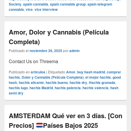
Society
,
spain cannabis
,
spain cannabis group
,
spain telegram
cannabis
,
vice
,
vice interview
Amor, Dolor y Cannabis (Película
Completa)
Publicado el
noviembre 26, 2025
por
admin
Contact Us on Threema
Publicado en
articulos
|
Etiquetado
Amor
,
buy hash madrid
,
comprar
hachis
,
Dolor y Cannabis (Película Completa)
,
el mejor hachis
,
good
hash
,
hachis alicante
,
hachis bueno
,
hachis dry
,
Hachis granada
,
hachis lugo
,
hachís Madrid
,
hachis palencia
,
hachis valencia
,
hash
semi dry
AMSTERDAM Qué ver en 3 días. [Con
Precios]
Países Bajos 2025