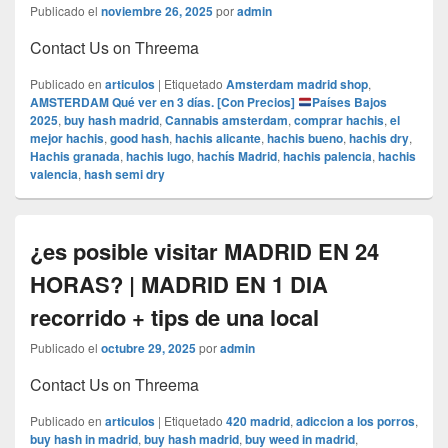
Publicado el
noviembre 26, 2025
por
admin
Contact Us on Threema
Publicado en
articulos
|
Etiquetado
Amsterdam madrid shop
,
AMSTERDAM Qué ver en 3 días. [Con Precios]
Países Bajos
2025
,
buy hash madrid
,
Cannabis amsterdam
,
comprar hachis
,
el
mejor hachis
,
good hash
,
hachis alicante
,
hachis bueno
,
hachis dry
,
Hachis granada
,
hachis lugo
,
hachís Madrid
,
hachis palencia
,
hachis
valencia
,
hash semi dry
¿es posible visitar MADRID EN 24
HORAS? | MADRID EN 1 DIA
recorrido + tips de una local
Publicado el
octubre 29, 2025
por
admin
Contact Us on Threema
Publicado en
articulos
|
Etiquetado
420 madrid
,
adiccion a los porros
,
buy hash in madrid
,
buy hash madrid
,
buy weed in madrid
,