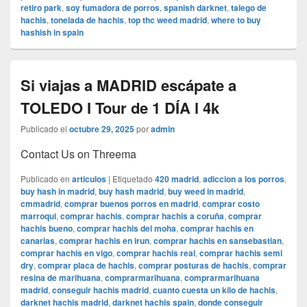
retiro park
,
soy fumadora de porros
,
spanish darknet
,
talego de
hachis
,
tonelada de hachis
,
top thc weed madrid
,
where to buy
hashish in spain
Si viajas a MADRID escápate a
TOLEDO I Tour de 1 DÍA l 4k
Publicado el
octubre 29, 2025
por
admin
Contact Us on Threema
Publicado en
articulos
|
Etiquetado
420 madrid
,
adiccion a los porros
,
buy hash in madrid
,
buy hash madrid
,
buy weed in madrid
,
cmmadrid
,
comprar buenos porros en madrid
,
comprar costo
marroqui
,
comprar hachis
,
comprar hachis a coruña
,
comprar
hachis bueno
,
comprar hachis del moha
,
comprar hachis en
canarias
,
comprar hachis en irun
,
comprar hachis en sansebastian
,
comprar hachis en vigo
,
comprar hachis real
,
comprar hachis semi
dry
,
comprar placa de hachis
,
comprar posturas de hachis
,
comprar
resina de marihuana
,
comprarmarihuana
,
comprarmarihuana
madrid
,
conseguir hachis madrid
,
cuanto cuesta un kilo de hachis
,
darknet hachis madrid
,
darknet hachis spain
,
donde conseguir