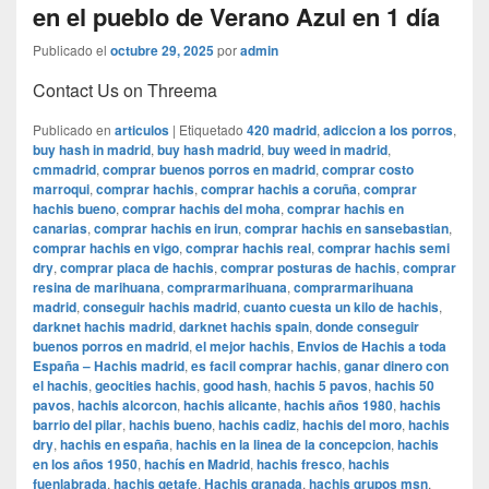
en el pueblo de Verano Azul en 1 día
Publicado el
octubre 29, 2025
por
admin
Contact Us on Threema
Publicado en
articulos
|
Etiquetado
420 madrid
,
adiccion a los porros
,
buy hash in madrid
,
buy hash madrid
,
buy weed in madrid
,
cmmadrid
,
comprar buenos porros en madrid
,
comprar costo
marroqui
,
comprar hachis
,
comprar hachis a coruña
,
comprar
hachis bueno
,
comprar hachis del moha
,
comprar hachis en
canarias
,
comprar hachis en irun
,
comprar hachis en sansebastian
,
comprar hachis en vigo
,
comprar hachis real
,
comprar hachis semi
dry
,
comprar placa de hachis
,
comprar posturas de hachis
,
comprar
resina de marihuana
,
comprarmarihuana
,
comprarmarihuana
madrid
,
conseguir hachis madrid
,
cuanto cuesta un kilo de hachis
,
darknet hachis madrid
,
darknet hachis spain
,
donde conseguir
buenos porros en madrid
,
el mejor hachis
,
Envios de Hachis a toda
España – Hachis madrid
,
es facil comprar hachis
,
ganar dinero con
el hachis
,
geocities hachis
,
good hash
,
hachis 5 pavos
,
hachis 50
pavos
,
hachis alcorcon
,
hachis alicante
,
hachis años 1980
,
hachis
barrio del pilar
,
hachis bueno
,
hachis cadiz
,
hachis del moro
,
hachis
dry
,
hachis en españa
,
hachis en la linea de la concepcion
,
hachis
en los años 1950
,
hachís en Madrid
,
hachis fresco
,
hachis
fuenlabrada
,
hachis getafe
,
Hachis granada
,
hachis grupos msn
,