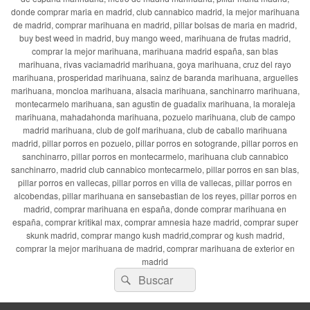
donde comprar maria en madrid, club cannabico madrid, la mejor marihuana
de madrid, comprar marihuana en madrid, pillar bolsas de maria en madrid,
buy best weed in madrid, buy mango weed, marihuana de frutas madrid,
comprar la mejor marihuana, marihuana madrid españa, san blas
marihuana, rivas vaciamadrid marihuana, goya marihuana, cruz del rayo
marihuana, prosperidad marihuana, sainz de baranda marihuana, arguelles
marihuana, moncloa marihuana, alsacia marihuana, sanchinarro marihuana,
montecarmelo marihuana, san agustin de guadalix marihuana, la moraleja
marihuana, mahadahonda marihuana, pozuelo marihuana, club de campo
madrid marihuana, club de golf marihuana, club de caballo marihuana
madrid, pillar porros en pozuelo, pillar porros en sotogrande, pillar porros en
sanchinarro, pillar porros en montecarmelo, marihuana club cannabico
sanchinarro, madrid club cannabico montecarmelo, pillar porros en san blas,
pillar porros en vallecas, pillar porros en villa de vallecas, pillar porros en
alcobendas, pillar marihuana en sansebastian de los reyes, pillar porros en
madrid, comprar marihuana en españa, donde comprar marihuana en
españa, comprar kritikal max, comprar amnesia haze madrid, comprar super
skunk madrid, comprar mango kush madrid,comprar og kush madrid,
comprar la mejor marihuana de madrid, comprar marihuana de exterior en
madrid
Buscar
Buscar
por: