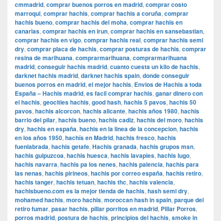
cmmadrid
,
comprar buenos porros en madrid
,
comprar costo
marroqui
,
comprar hachis
,
comprar hachis a coruña
,
comprar
hachis bueno
,
comprar hachis del moha
,
comprar hachis en
canarias
,
comprar hachis en irun
,
comprar hachis en sansebastian
,
comprar hachis en vigo
,
comprar hachis real
,
comprar hachis semi
dry
,
comprar placa de hachis
,
comprar posturas de hachis
,
comprar
resina de marihuana
,
comprarmarihuana
,
comprarmarihuana
madrid
,
conseguir hachis madrid
,
cuanto cuesta un kilo de hachis
,
darknet hachis madrid
,
darknet hachis spain
,
donde conseguir
buenos porros en madrid
,
el mejor hachis
,
Envios de Hachis a toda
España – Hachis madrid
,
es facil comprar hachis
,
ganar dinero con
el hachis
,
geocities hachis
,
good hash
,
hachis 5 pavos
,
hachis 50
pavos
,
hachis alcorcon
,
hachis alicante
,
hachis años 1980
,
hachis
barrio del pilar
,
hachis bueno
,
hachis cadiz
,
hachis del moro
,
hachis
dry
,
hachis en españa
,
hachis en la linea de la concepcion
,
hachis
en los años 1950
,
hachís en Madrid
,
hachis fresco
,
hachis
fuenlabrada
,
hachis getafe
,
Hachis granada
,
hachis grupos msn
,
hachis guipuzcoa
,
hachis huesca
,
hachis lavapies
,
hachis lugo
,
hachis navarra
,
hachis pa los nenes
,
hachis palencia
,
hachis para
las nenas
,
hachis pirineos
,
hachis por correo españa
,
hachis retiro
,
hachis tanger
,
hachis tetuan
,
hachis thc
,
hachis valencia
,
hachisbueno.com es la mejor tienda de hachis
,
hash semi dry
,
mohamed hachis
,
moro hachis
,
moroccan hash in spain
,
parque del
retiro fumar
,
pasar hachis
,
pillar porritos en madrid
,
Pillar Porros
,
porros madrid
,
postura de hachis
,
principios del hachis
,
smoke in