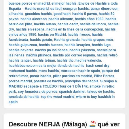
buenos porros en madrid
,
el mejor hachis
,
Envios de Hachis a toda
España – Hachis madrid
,
es facil comprar hachis
,
ganar dinero con
el hachis
,
geocities hachis
,
good hash
,
hachis 5 pavos
,
hachis 50
pavos
,
hachis alcorcon
,
hachis alicante
,
hachis años 1980
,
hachis
barrio del pilar
,
hachis bueno
,
hachis cadiz
,
hachis del moro
,
hachis
dry
,
hachis en españa
,
hachis en la linea de la concepcion
,
hachis
en los años 1950
,
hachís en Madrid
,
hachis fresco
,
hachis
fuenlabrada
,
hachis getafe
,
Hachis granada
,
hachis grupos msn
,
hachis guipuzcoa
,
hachis huesca
,
hachis lavapies
,
hachis lugo
,
hachis navarra
,
hachis pa los nenes
,
hachis palencia
,
hachis para
las nenas
,
hachis pirineos
,
hachis por correo españa
,
hachis retiro
,
hachis tanger
,
hachis tetuan
,
hachis thc
,
hachis valencia
,
hachisbueno.com es la mejor tienda de hachis
,
hash semi dry
,
mohamed hachis
,
moro hachis
,
moroccan hash in spain
,
parque del
retiro fumar
,
pasar hachis
,
pillar porritos en madrid
,
Pillar Porros
,
porros madrid
,
postura de hachis
,
principios del hachis
,
Si viajas a
MADRID escápate a TOLEDO I Tour de 1 DÍA l 4k
,
smoke in retiro
park
,
soy fumadora de porros
,
spanish darknet
,
talego de hachis
,
tonelada de hachis
,
top thc weed madrid
,
where to buy hashish in
spain
Descubre NERJA (Málaga)
qué ver