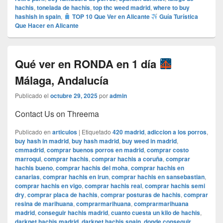
hachis
,
tonelada de hachis
,
top thc weed madrid
,
where to buy
hashish in spain
,
TOP 10 Que Ver en Alicante
Guía Turística
Que Hacer en Alicante
Qué ver en RONDA en 1 día
Málaga, Andalucía
Publicado el
octubre 29, 2025
por
admin
Contact Us on Threema
Publicado en
articulos
|
Etiquetado
420 madrid
,
adiccion a los porros
,
buy hash in madrid
,
buy hash madrid
,
buy weed in madrid
,
cmmadrid
,
comprar buenos porros en madrid
,
comprar costo
marroqui
,
comprar hachis
,
comprar hachis a coruña
,
comprar
hachis bueno
,
comprar hachis del moha
,
comprar hachis en
canarias
,
comprar hachis en irun
,
comprar hachis en sansebastian
,
comprar hachis en vigo
,
comprar hachis real
,
comprar hachis semi
dry
,
comprar placa de hachis
,
comprar posturas de hachis
,
comprar
resina de marihuana
,
comprarmarihuana
,
comprarmarihuana
madrid
,
conseguir hachis madrid
,
cuanto cuesta un kilo de hachis
,
darknet hachis madrid
,
darknet hachis spain
,
donde conseguir