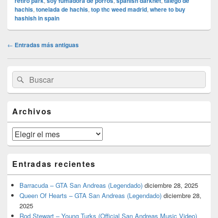
retiro park
,
soy fumadora de porros
,
spanish darknet
,
talego de
hachis
,
tonelada de hachis
,
top thc weed madrid
,
where to buy
hashish in spain
Navegación
←
Entradas más antiguas
de
entradas
El
Buscar
Buscar
área
por:
de
widget
barra
Archivos
lateral
primaria
Archivos
Entradas recientes
Barracuda – GTA San Andreas (Legendado)
diciembre 28, 2025
Queen Of Hearts – GTA San Andreas (Legendado)
diciembre 28,
2025
Rod Stewart – Young Turks (Official San Andreas Music Video)