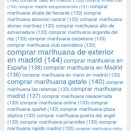
comprar kritikal max
comprar
(130)
comprar madrid estupefacientes
(131)
marihuana alcala de henares
(133)
comprar
marihuana alcorcon central
(133)
comprar marihuana
alonso martinez
(133)
comprar marihuana alto de
extremadura
(133)
comprar marihuana arganda del
rey
(133)
comprar marihuana carpetana
(133)
comprar marihuana club cannabico
(133)
comprar marihuana de exterior
en madrid
(144)
comprar marihuana en
España
(138)
comprar marihuana en Madrid
(136)
comprar marihuana en mano en madrid
(133)
comprar marihuana getafe
(140)
comprar
comprar marihuana
marihuana las retamas
(133)
madrid
(137)
comprar marihuana navacerrada
(133)
comprar marihuana online
(133)
comprar
marihuana opañel
(133)
comprar marihuana plaza
eliptica
(133)
comprar marihuana puerta del angel
(133)
comprar marihuana pìramides
(133)
comprar
marihuana rapido madrid
(133)
comprar marihuana retiro