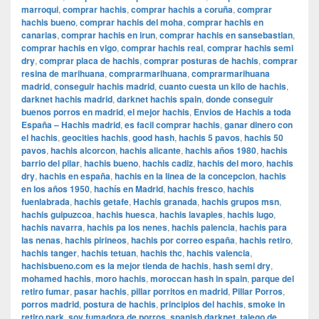
marroqui
,
comprar hachis
,
comprar hachis a coruña
,
comprar
hachis bueno
,
comprar hachis del moha
,
comprar hachis en
canarias
,
comprar hachis en irun
,
comprar hachis en sansebastian
,
comprar hachis en vigo
,
comprar hachis real
,
comprar hachis semi
dry
,
comprar placa de hachis
,
comprar posturas de hachis
,
comprar
resina de marihuana
,
comprarmarihuana
,
comprarmarihuana
madrid
,
conseguir hachis madrid
,
cuanto cuesta un kilo de hachis
,
darknet hachis madrid
,
darknet hachis spain
,
donde conseguir
buenos porros en madrid
,
el mejor hachis
,
Envios de Hachis a toda
España – Hachis madrid
,
es facil comprar hachis
,
ganar dinero con
el hachis
,
geocities hachis
,
good hash
,
hachis 5 pavos
,
hachis 50
pavos
,
hachis alcorcon
,
hachis alicante
,
hachis años 1980
,
hachis
barrio del pilar
,
hachis bueno
,
hachis cadiz
,
hachis del moro
,
hachis
dry
,
hachis en españa
,
hachis en la linea de la concepcion
,
hachis
en los años 1950
,
hachís en Madrid
,
hachis fresco
,
hachis
fuenlabrada
,
hachis getafe
,
Hachis granada
,
hachis grupos msn
,
hachis guipuzcoa
,
hachis huesca
,
hachis lavapies
,
hachis lugo
,
hachis navarra
,
hachis pa los nenes
,
hachis palencia
,
hachis para
las nenas
,
hachis pirineos
,
hachis por correo españa
,
hachis retiro
,
hachis tanger
,
hachis tetuan
,
hachis thc
,
hachis valencia
,
hachisbueno.com es la mejor tienda de hachis
,
hash semi dry
,
mohamed hachis
,
moro hachis
,
moroccan hash in spain
,
parque del
retiro fumar
,
pasar hachis
,
pillar porritos en madrid
,
Pillar Porros
,
porros madrid
,
postura de hachis
,
principios del hachis
,
smoke in
retiro park
,
soy fumadora de porros
,
spanish darknet
,
talego de