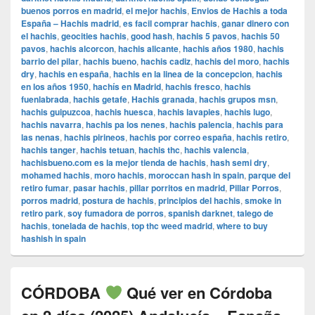
buenos porros en madrid
,
el mejor hachis
,
Envios de Hachis a toda
España – Hachis madrid
,
es facil comprar hachis
,
ganar dinero con
el hachis
,
geocities hachis
,
good hash
,
hachis 5 pavos
,
hachis 50
pavos
,
hachis alcorcon
,
hachis alicante
,
hachis años 1980
,
hachis
barrio del pilar
,
hachis bueno
,
hachis cadiz
,
hachis del moro
,
hachis
dry
,
hachis en españa
,
hachis en la linea de la concepcion
,
hachis
en los años 1950
,
hachís en Madrid
,
hachis fresco
,
hachis
fuenlabrada
,
hachis getafe
,
Hachis granada
,
hachis grupos msn
,
hachis guipuzcoa
,
hachis huesca
,
hachis lavapies
,
hachis lugo
,
hachis navarra
,
hachis pa los nenes
,
hachis palencia
,
hachis para
las nenas
,
hachis pirineos
,
hachis por correo españa
,
hachis retiro
,
hachis tanger
,
hachis tetuan
,
hachis thc
,
hachis valencia
,
hachisbueno.com es la mejor tienda de hachis
,
hash semi dry
,
mohamed hachis
,
moro hachis
,
moroccan hash in spain
,
parque del
retiro fumar
,
pasar hachis
,
pillar porritos en madrid
,
Pillar Porros
,
porros madrid
,
postura de hachis
,
principios del hachis
,
smoke in
retiro park
,
soy fumadora de porros
,
spanish darknet
,
talego de
hachis
,
tonelada de hachis
,
top thc weed madrid
,
where to buy
hashish in spain
CÓRDOBA
Qué ver en Córdoba