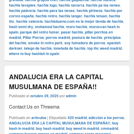
hachis lavapies
,
hachis lugo
,
hachis navarra
,
hachis pa los nenes
,
hachis palencia
,
hachis para las nenas
,
hachis pirineos
,
hachis por
correo españa
,
hachis retiro
,
hachis tanger
,
hachis tetuan
,
hachis
thc
,
hachis valencia
,
hachisbueno.com es la mejor tienda de hachis
,
hash semi dry
,
mohamed hachis
,
moro hachis
,
moroccan hash in
spain
,
parque del retiro fumar
,
pasar hachis
,
pillar porritos en
madrid
,
Pillar Porros
,
porros madrid
,
postura de hachis
,
principios
del hachis
,
smoke in retiro park
,
soy fumadora de porros
,
spanish
darknet
,
talego de hachis
,
tonelada de hachis
,
top thc weed madrid
,
where to buy hashish in spain
ANDALUCIA ERA LA CAPITAL
MUSULMANA DE ESPAÑA!!
Publicado el
octubre 29, 2025
por
admin
Contact Us on Threema
Publicado en
articulos
|
Etiquetado
420 madrid
,
adiccion a los porros
,
ANDALUCIA ERA LA CAPITAL MUSULMANA DE ESPAÑA!!
,
buy
hash in madrid
,
buy hash madrid
,
buy weed in madrid
,
cmmadrid
,
comprar buenos porros en madrid
,
comprar costo marroqui
,