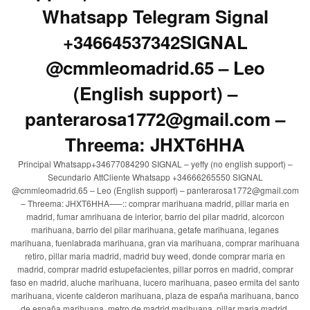
Whatsapp Telegram Signal
+34664537342SIGNAL
@cmmleomadrid.65 – Leo
(English support) –
panterarosa1772@gmail.com –
Threema: JHXT6HHA
Principal Whatsapp+34677084290 SIGNAL – yeffy (no english support) –
Secundario AttCliente Whatsapp +34666265550 SIGNAL
@cmmleomadrid.65 – Leo (English support) – panterarosa1772@gmail.com
– Threema: JHXT6HHA—–:: comprar marihuana madrid, pillar maria en
madrid, fumar amrihuana de interior, barrio del pilar madrid, alcorcon
marihuana, barrio del pilar marihuana, getafe marihuana, leganes
marihuana, fuenlabrada marihuana, gran via marihuana, comprar marihuana
retiro, pillar maria madrid, madrid buy weed, donde comprar maria en
madrid, comprar madrid estupefacientes, pillar porros en madrid, comprar
faso en madrid, aluche marihuana, lucero marihuana, paseo ermita del santo
marihuana, vicente calderon marihuana, plaza de españa marihuana, banco
de españa marihuana, metro de madrid marihuana, pillar maria madrid,