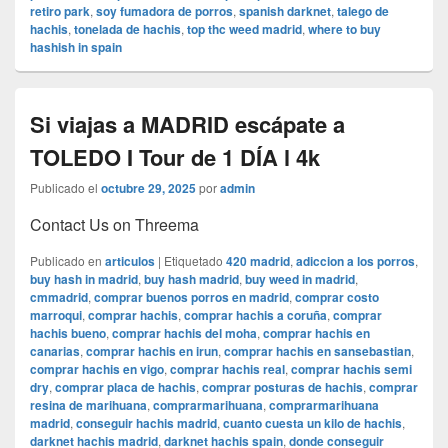
retiro park
,
soy fumadora de porros
,
spanish darknet
,
talego de
hachis
,
tonelada de hachis
,
top thc weed madrid
,
where to buy
hashish in spain
Si viajas a MADRID escápate a
TOLEDO I Tour de 1 DÍA l 4k
Publicado el
octubre 29, 2025
por
admin
Contact Us on Threema
Publicado en
articulos
|
Etiquetado
420 madrid
,
adiccion a los porros
,
buy hash in madrid
,
buy hash madrid
,
buy weed in madrid
,
cmmadrid
,
comprar buenos porros en madrid
,
comprar costo
marroqui
,
comprar hachis
,
comprar hachis a coruña
,
comprar
hachis bueno
,
comprar hachis del moha
,
comprar hachis en
canarias
,
comprar hachis en irun
,
comprar hachis en sansebastian
,
comprar hachis en vigo
,
comprar hachis real
,
comprar hachis semi
dry
,
comprar placa de hachis
,
comprar posturas de hachis
,
comprar
resina de marihuana
,
comprarmarihuana
,
comprarmarihuana
madrid
,
conseguir hachis madrid
,
cuanto cuesta un kilo de hachis
,
darknet hachis madrid
,
darknet hachis spain
,
donde conseguir