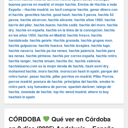
buenos porros en madrid
,
el mejor hachis
,
Envios de Hachis a toda
España – Hachis madrid
,
es facil comprar hachis
,
ganar dinero con
el hachis
,
geocities hachis
,
good hash
,
hachis 5 pavos
,
hachis 50
pavos
,
hachis alcorcon
,
hachis alicante
,
hachis años 1980
,
hachis
barrio del pilar
,
hachis bueno
,
hachis cadiz
,
hachis del moro
,
hachis
dry
,
hachis en españa
,
hachis en la linea de la concepcion
,
hachis
en los años 1950
,
hachís en Madrid
,
hachis fresco
,
hachis
fuenlabrada
,
hachis getafe
,
Hachis granada
,
hachis grupos msn
,
hachis guipuzcoa
,
hachis huesca
,
hachis lavapies
,
hachis lugo
,
hachis navarra
,
hachis pa los nenes
,
hachis palencia
,
hachis para
las nenas
,
hachis pirineos
,
hachis por correo españa
,
hachis retiro
,
hachis tanger
,
hachis tetuan
,
hachis thc
,
hachis valencia
,
hachisbueno.com es la mejor tienda de hachis
,
hash semi dry
,
mohamed hachis
,
moro hachis
,
moroccan hash in spain
,
parque del
retiro fumar
,
pasar hachis
,
pillar porritos en madrid
,
Pillar Porros
,
porros madrid
,
postura de hachis
,
principios del hachis
,
smoke in
retiro park
,
soy fumadora de porros
,
spanish darknet
,
talego de
hachis
,
tonelada de hachis
,
top thc weed madrid
,
where to buy
hashish in spain
CÓRDOBA
Qué ver en Córdoba