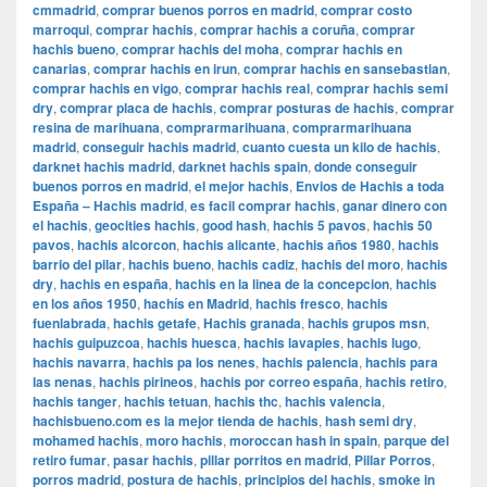
cmmadrid
,
comprar buenos porros en madrid
,
comprar costo
marroqui
,
comprar hachis
,
comprar hachis a coruña
,
comprar
hachis bueno
,
comprar hachis del moha
,
comprar hachis en
canarias
,
comprar hachis en irun
,
comprar hachis en sansebastian
,
comprar hachis en vigo
,
comprar hachis real
,
comprar hachis semi
dry
,
comprar placa de hachis
,
comprar posturas de hachis
,
comprar
resina de marihuana
,
comprarmarihuana
,
comprarmarihuana
madrid
,
conseguir hachis madrid
,
cuanto cuesta un kilo de hachis
,
darknet hachis madrid
,
darknet hachis spain
,
donde conseguir
buenos porros en madrid
,
el mejor hachis
,
Envios de Hachis a toda
España – Hachis madrid
,
es facil comprar hachis
,
ganar dinero con
el hachis
,
geocities hachis
,
good hash
,
hachis 5 pavos
,
hachis 50
pavos
,
hachis alcorcon
,
hachis alicante
,
hachis años 1980
,
hachis
barrio del pilar
,
hachis bueno
,
hachis cadiz
,
hachis del moro
,
hachis
dry
,
hachis en españa
,
hachis en la linea de la concepcion
,
hachis
en los años 1950
,
hachís en Madrid
,
hachis fresco
,
hachis
fuenlabrada
,
hachis getafe
,
Hachis granada
,
hachis grupos msn
,
hachis guipuzcoa
,
hachis huesca
,
hachis lavapies
,
hachis lugo
,
hachis navarra
,
hachis pa los nenes
,
hachis palencia
,
hachis para
las nenas
,
hachis pirineos
,
hachis por correo españa
,
hachis retiro
,
hachis tanger
,
hachis tetuan
,
hachis thc
,
hachis valencia
,
hachisbueno.com es la mejor tienda de hachis
,
hash semi dry
,
mohamed hachis
,
moro hachis
,
moroccan hash in spain
,
parque del
retiro fumar
,
pasar hachis
,
pillar porritos en madrid
,
Pillar Porros
,
porros madrid
,
postura de hachis
,
principios del hachis
,
smoke in