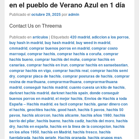
en el pueblo de Verano Azul en 1 día
Publicado el
octubre 29, 2025
por
admin
Contact Us on Threema
Publicado en
articulos
|
Etiquetado
420 madrid
,
adiccion a los porros
,
buy hash in madrid
,
buy hash madrid
,
buy weed in madrid
,
cmmadrid
,
comprar buenos porros en madrid
,
comprar costo
marroqui
,
comprar hachis
,
comprar hachis a coruña
,
comprar
hachis bueno
,
comprar hachis del moha
,
comprar hachis en
canarias
,
comprar hachis en irun
,
comprar hachis en sansebastian
,
comprar hachis en vigo
,
comprar hachis real
,
comprar hachis semi
dry
,
comprar placa de hachis
,
comprar posturas de hachis
,
comprar
resina de marihuana
,
comprarmarihuana
,
comprarmarihuana
madrid
,
conseguir hachis madrid
,
cuanto cuesta un kilo de hachis
,
darknet hachis madrid
,
darknet hachis spain
,
donde conseguir
buenos porros en madrid
,
el mejor hachis
,
Envios de Hachis a toda
España – Hachis madrid
,
es facil comprar hachis
,
ganar dinero con
el hachis
,
geocities hachis
,
good hash
,
hachis 5 pavos
,
hachis 50
pavos
,
hachis alcorcon
,
hachis alicante
,
hachis años 1980
,
hachis
barrio del pilar
,
hachis bueno
,
hachis cadiz
,
hachis del moro
,
hachis
dry
,
hachis en españa
,
hachis en la linea de la concepcion
,
hachis
en los años 1950
,
hachís en Madrid
,
hachis fresco
,
hachis
fuenlabrada
,
hachis getafe
,
Hachis granada
,
hachis grupos msn
,