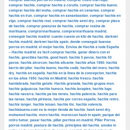
comprar hachis
,
comprar hachis a coruña
,
comprar hachis bueno
,
comprar hachis del moha
,
comprar hachis en canarias
,
comprar
hachis en irun
,
comprar hachis en sansebastian
,
comprar hachis en
vigo
,
comprar hachis real
,
comprar hachis semi dry
,
comprar placa
de hachis
,
comprar posturas de hachis
,
comprar resina de
marihuana
,
comprarmarihuana
,
comprarmarihuana madrid
,
conseguir hachis madrid
,
cuanto cuesta un kilo de hachis
,
darknet
hachis madrid
,
darknet hachis spain
,
donde conseguir buenos
porros en madrid
,
el mejor hachis
,
Envios de Hachis a toda España
– Hachis madrid
,
es facil comprar hachis
,
ganar dinero con el
hachis
,
geocities hachis
,
good hash
,
hachis 5 pavos
,
hachis 50
pavos
,
hachis alcorcon
,
hachis alicante
,
hachis años 1980
,
hachis
barrio del pilar
,
hachis bueno
,
hachis cadiz
,
hachis del moro
,
hachis
dry
,
hachis en españa
,
hachis en la linea de la concepcion
,
hachis
en los años 1950
,
hachís en Madrid
,
hachis fresco
,
hachis
fuenlabrada
,
hachis getafe
,
Hachis granada
,
hachis grupos msn
,
hachis guipuzcoa
,
hachis huesca
,
hachis lavapies
,
hachis lugo
,
hachis navarra
,
hachis pa los nenes
,
hachis palencia
,
hachis para
las nenas
,
hachis pirineos
,
hachis por correo españa
,
hachis retiro
,
hachis tanger
,
hachis tetuan
,
hachis thc
,
hachis valencia
,
hachisbueno.com es la mejor tienda de hachis
,
hash semi dry
,
mohamed hachis
,
moro hachis
,
moroccan hash in spain
,
parque del
retiro fumar
,
pasar hachis
,
pillar porritos en madrid
,
Pillar Porros
,
porros madrid
,
postura de hachis
,
principios del hachis
,
smoke in