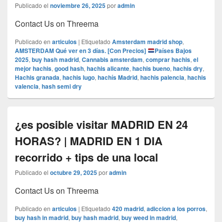
Publicado el
noviembre 26, 2025
por
admin
Contact Us on Threema
Publicado en
articulos
|
Etiquetado
Amsterdam madrid shop
,
AMSTERDAM Qué ver en 3 días. [Con Precios]
Países Bajos
2025
,
buy hash madrid
,
Cannabis amsterdam
,
comprar hachis
,
el
mejor hachis
,
good hash
,
hachis alicante
,
hachis bueno
,
hachis dry
,
Hachis granada
,
hachis lugo
,
hachís Madrid
,
hachis palencia
,
hachis
valencia
,
hash semi dry
¿es posible visitar MADRID EN 24
HORAS? | MADRID EN 1 DIA
recorrido + tips de una local
Publicado el
octubre 29, 2025
por
admin
Contact Us on Threema
Publicado en
articulos
|
Etiquetado
420 madrid
,
adiccion a los porros
,
buy hash in madrid
,
buy hash madrid
,
buy weed in madrid
,