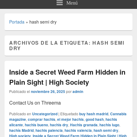
Menú
Portada
»
hash semi dry
ARCHIVOS DE LA ETIQUETA:
HASH SEMI
DRY
Inside a Secret Weed Farm Hidden in
Plain Sight | High Society
Publicado el
noviembre 26, 2025
por
admin
Contact Us on Threema
Publicado en
Uncategorized
|
Etiquetado
buy hash madrid
,
Cannabis
magazine
,
comprar hachis
,
el mejor hachis
,
good hash
,
hachis
alicante
,
hachis bueno
,
hachis dry
,
Hachis granada
,
hachis lugo
,
hachís Madrid
,
hachis palencia
,
hachis valencia
,
hash semi dry
,
High society
,
Inside a Secret Weed Farm Hidden in Plain Sight | High