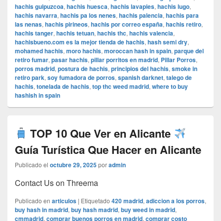
hachis guipuzcoa
,
hachis huesca
,
hachis lavapies
,
hachis lugo
,
hachis navarra
,
hachis pa los nenes
,
hachis palencia
,
hachis para
las nenas
,
hachis pirineos
,
hachis por correo españa
,
hachis retiro
,
hachis tanger
,
hachis tetuan
,
hachis thc
,
hachis valencia
,
hachisbueno.com es la mejor tienda de hachis
,
hash semi dry
,
mohamed hachis
,
moro hachis
,
moroccan hash in spain
,
parque del
retiro fumar
,
pasar hachis
,
pillar porritos en madrid
,
Pillar Porros
,
porros madrid
,
postura de hachis
,
principios del hachis
,
smoke in
retiro park
,
soy fumadora de porros
,
spanish darknet
,
talego de
hachis
,
tonelada de hachis
,
top thc weed madrid
,
where to buy
hashish in spain
TOP 10 Que Ver en Alicante
Guía Turística Que Hacer en Alicante
Publicado el
octubre 29, 2025
por
admin
Contact Us on Threema
Publicado en
articulos
|
Etiquetado
420 madrid
,
adiccion a los porros
,
buy hash in madrid
,
buy hash madrid
,
buy weed in madrid
,
cmmadrid
,
comprar buenos porros en madrid
,
comprar costo