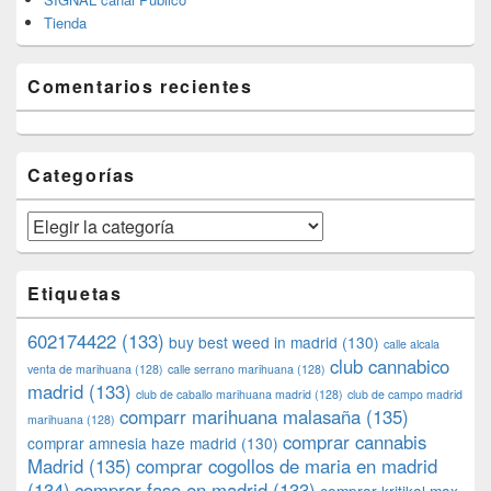
Tienda
Comentarios recientes
Categorías
Categorías
Etiquetas
602174422
(133)
buy best weed in madrid
(130)
calle alcala
club cannabico
venta de marihuana
(128)
calle serrano marihuana
(128)
madrid
(133)
club de caballo marihuana madrid
(128)
club de campo madrid
comparr marihuana malasaña
(135)
marihuana
(128)
comprar cannabis
comprar amnesia haze madrid
(130)
Madrid
(135)
comprar cogollos de maria en madrid
(134)
comprar faso en madrid
(133)