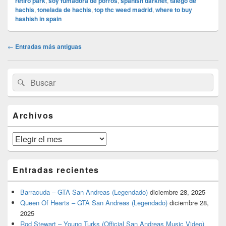
retiro park
,
soy fumadora de porros
,
spanish darknet
,
talego de
hachis
,
tonelada de hachis
,
top thc weed madrid
,
where to buy
hashish in spain
Navegación
←
Entradas más antiguas
de
entradas
El
Buscar
Buscar
área
por:
de
widget
barra
Archivos
lateral
primaria
Archivos
Entradas recientes
Barracuda – GTA San Andreas (Legendado)
diciembre 28, 2025
Queen Of Hearts – GTA San Andreas (Legendado)
diciembre 28,
2025
Rod Stewart – Young Turks (Official San Andreas Music Video)