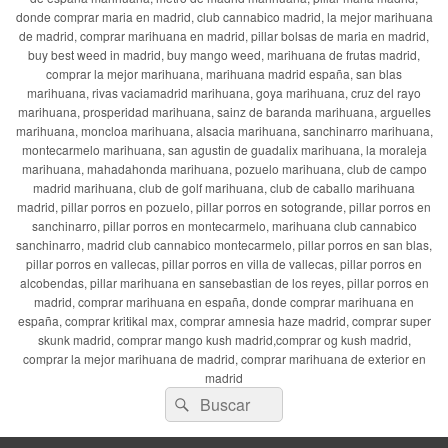
donde comprar maria en madrid, club cannabico madrid, la mejor marihuana
de madrid, comprar marihuana en madrid, pillar bolsas de maria en madrid,
buy best weed in madrid, buy mango weed, marihuana de frutas madrid,
comprar la mejor marihuana, marihuana madrid españa, san blas
marihuana, rivas vaciamadrid marihuana, goya marihuana, cruz del rayo
marihuana, prosperidad marihuana, sainz de baranda marihuana, arguelles
marihuana, moncloa marihuana, alsacia marihuana, sanchinarro marihuana,
montecarmelo marihuana, san agustin de guadalix marihuana, la moraleja
marihuana, mahadahonda marihuana, pozuelo marihuana, club de campo
madrid marihuana, club de golf marihuana, club de caballo marihuana
madrid, pillar porros en pozuelo, pillar porros en sotogrande, pillar porros en
sanchinarro, pillar porros en montecarmelo, marihuana club cannabico
sanchinarro, madrid club cannabico montecarmelo, pillar porros en san blas,
pillar porros en vallecas, pillar porros en villa de vallecas, pillar porros en
alcobendas, pillar marihuana en sansebastian de los reyes, pillar porros en
madrid, comprar marihuana en españa, donde comprar marihuana en
españa, comprar kritikal max, comprar amnesia haze madrid, comprar super
skunk madrid, comprar mango kush madrid,comprar og kush madrid,
comprar la mejor marihuana de madrid, comprar marihuana de exterior en
madrid
Buscar
Buscar
por: