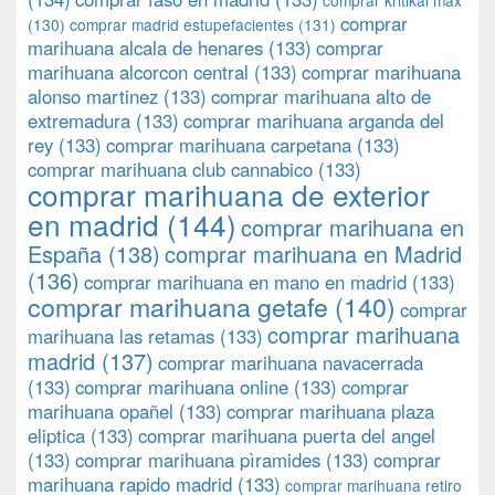
comprar kritikal max
comprar
(130)
comprar madrid estupefacientes
(131)
marihuana alcala de henares
(133)
comprar
marihuana alcorcon central
(133)
comprar marihuana
alonso martinez
(133)
comprar marihuana alto de
extremadura
(133)
comprar marihuana arganda del
rey
(133)
comprar marihuana carpetana
(133)
comprar marihuana club cannabico
(133)
comprar marihuana de exterior
en madrid
(144)
comprar marihuana en
España
(138)
comprar marihuana en Madrid
(136)
comprar marihuana en mano en madrid
(133)
comprar marihuana getafe
(140)
comprar
comprar marihuana
marihuana las retamas
(133)
madrid
(137)
comprar marihuana navacerrada
(133)
comprar marihuana online
(133)
comprar
marihuana opañel
(133)
comprar marihuana plaza
eliptica
(133)
comprar marihuana puerta del angel
(133)
comprar marihuana pìramides
(133)
comprar
marihuana rapido madrid
(133)
comprar marihuana retiro