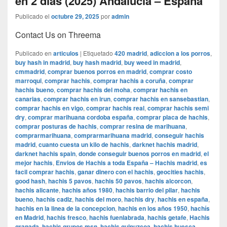
en 2 días (2025) Andalucía – España
Publicado el
octubre 29, 2025
por
admin
Contact Us on Threema
Publicado en
articulos
|
Etiquetado
420 madrid
,
adiccion a los porros
,
buy hash in madrid
,
buy hash madrid
,
buy weed in madrid
,
cmmadrid
,
comprar buenos porros en madrid
,
comprar costo
marroqui
,
comprar hachis
,
comprar hachis a coruña
,
comprar
hachis bueno
,
comprar hachis del moha
,
comprar hachis en
canarias
,
comprar hachis en irun
,
comprar hachis en sansebastian
,
comprar hachis en vigo
,
comprar hachis real
,
comprar hachis semi
dry
,
comprar marihuana cordoba españa
,
comprar placa de hachis
,
comprar posturas de hachis
,
comprar resina de marihuana
,
comprarmarihuana
,
comprarmarihuana madrid
,
conseguir hachis
madrid
,
cuanto cuesta un kilo de hachis
,
darknet hachis madrid
,
darknet hachis spain
,
donde conseguir buenos porros en madrid
,
el
mejor hachis
,
Envios de Hachis a toda España – Hachis madrid
,
es
facil comprar hachis
,
ganar dinero con el hachis
,
geocities hachis
,
good hash
,
hachis 5 pavos
,
hachis 50 pavos
,
hachis alcorcon
,
hachis alicante
,
hachis años 1980
,
hachis barrio del pilar
,
hachis
bueno
,
hachis cadiz
,
hachis del moro
,
hachis dry
,
hachis en españa
,
hachis en la linea de la concepcion
,
hachis en los años 1950
,
hachís
en Madrid
,
hachis fresco
,
hachis fuenlabrada
,
hachis getafe
,
Hachis
granada
,
hachis grupos msn
,
hachis guipuzcoa
,
hachis huesca
,