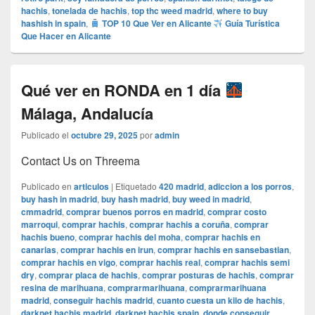
hachis
,
tonelada de hachis
,
top thc weed madrid
,
where to buy
hashish in spain
,
TOP 10 Que Ver en Alicante
Guía Turística
Que Hacer en Alicante
Qué ver en RONDA en 1 día
Málaga, Andalucía
Publicado el
octubre 29, 2025
por
admin
Contact Us on Threema
Publicado en
articulos
|
Etiquetado
420 madrid
,
adiccion a los porros
,
buy hash in madrid
,
buy hash madrid
,
buy weed in madrid
,
cmmadrid
,
comprar buenos porros en madrid
,
comprar costo
marroqui
,
comprar hachis
,
comprar hachis a coruña
,
comprar
hachis bueno
,
comprar hachis del moha
,
comprar hachis en
canarias
,
comprar hachis en irun
,
comprar hachis en sansebastian
,
comprar hachis en vigo
,
comprar hachis real
,
comprar hachis semi
dry
,
comprar placa de hachis
,
comprar posturas de hachis
,
comprar
resina de marihuana
,
comprarmarihuana
,
comprarmarihuana
madrid
,
conseguir hachis madrid
,
cuanto cuesta un kilo de hachis
,
darknet hachis madrid
,
darknet hachis spain
,
donde conseguir