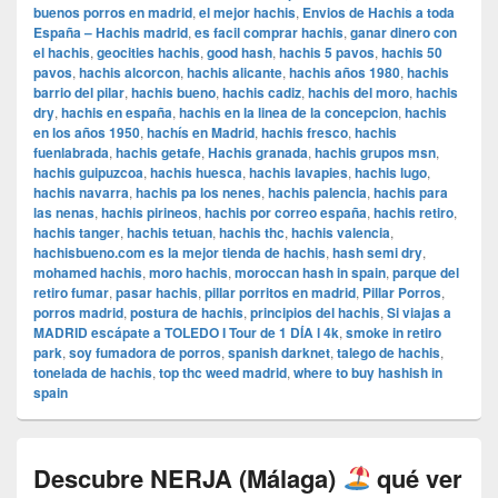
buenos porros en madrid
,
el mejor hachis
,
Envios de Hachis a toda
España – Hachis madrid
,
es facil comprar hachis
,
ganar dinero con
el hachis
,
geocities hachis
,
good hash
,
hachis 5 pavos
,
hachis 50
pavos
,
hachis alcorcon
,
hachis alicante
,
hachis años 1980
,
hachis
barrio del pilar
,
hachis bueno
,
hachis cadiz
,
hachis del moro
,
hachis
dry
,
hachis en españa
,
hachis en la linea de la concepcion
,
hachis
en los años 1950
,
hachís en Madrid
,
hachis fresco
,
hachis
fuenlabrada
,
hachis getafe
,
Hachis granada
,
hachis grupos msn
,
hachis guipuzcoa
,
hachis huesca
,
hachis lavapies
,
hachis lugo
,
hachis navarra
,
hachis pa los nenes
,
hachis palencia
,
hachis para
las nenas
,
hachis pirineos
,
hachis por correo españa
,
hachis retiro
,
hachis tanger
,
hachis tetuan
,
hachis thc
,
hachis valencia
,
hachisbueno.com es la mejor tienda de hachis
,
hash semi dry
,
mohamed hachis
,
moro hachis
,
moroccan hash in spain
,
parque del
retiro fumar
,
pasar hachis
,
pillar porritos en madrid
,
Pillar Porros
,
porros madrid
,
postura de hachis
,
principios del hachis
,
Si viajas a
MADRID escápate a TOLEDO I Tour de 1 DÍA l 4k
,
smoke in retiro
park
,
soy fumadora de porros
,
spanish darknet
,
talego de hachis
,
tonelada de hachis
,
top thc weed madrid
,
where to buy hashish in
spain
Descubre NERJA (Málaga)
qué ver