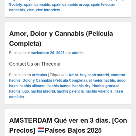
Society
,
spain cannabis
,
spain cannabis group
,
spain telegram
cannabis
,
vice
,
vice interview
Amor, Dolor y Cannabis (Película
Completa)
Publicado el
noviembre 26, 2025
por
admin
Contact Us on Threema
Publicado en
articulos
|
Etiquetado
Amor
,
buy hash madrid
,
comprar
hachis
,
Dolor y Cannabis (Película Completa)
,
el mejor hachis
,
good
hash
,
hachis alicante
,
hachis bueno
,
hachis dry
,
Hachis granada
,
hachis lugo
,
hachís Madrid
,
hachis palencia
,
hachis valencia
,
hash
semi dry
AMSTERDAM Qué ver en 3 días. [Con
Precios]
Países Bajos 2025