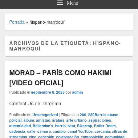
Menú
Portada
»
hispano-marroquí
ARCHIVOS DE LA ETIQUETA:
HISPANO-
MARROQUÍ
MORAD – PARÍS COMO HAKIMI
[VIDEO OFICIAL]
Publicado el
septiembre 8, 2025
por
admin
Contact Us on Threema
Publicado en
Uncategorized
|
Etiquetado
280
,
280Barrio
,
abuso
policial
,
álbum
,
amistad
,
árabes
,
arte urbano
,
aspiraciones
,
autenticidad
,
Ballantine’s
,
barrio
,
beat
,
Bizarrap
,
Boiler Room
,
cadencia
,
calle
,
cámara
,
cambio
,
canal YouTube
,
cercanía
,
cifras de
streaming
,
cine
,
cohesión
,
colaboración
,
composición
,
comunidad
,