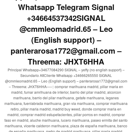
Whatsapp Telegram Signal
+34664537342SIGNAL
@cmmleomadrid.65 – Leo
(English support) –
panterarosa1772@gmail.com –
Threema: JHXT6HHA
Principal Whatsapp+34677084290 SIGNAL – yeffy (no english support) –
Secundario AttCliente Whatsapp +34666265550 SIGNAL
@cmmleomadrid.65 – Leo (English support) – panterarosa1772@gmail.com
– Threema: JHXT6HHA—–:: comprar marihuana madrid, pillar maria en
madrid, fumar amrihuana de interior, barrio del pilar madrid, alcorcon
marihuana, barrio del pilar marihuana, getafe marihuana, leganes
marihuana, fuenlabrada marihuana, gran via marihuana, comprar marihuana
retiro, pillar maria madrid, madrid buy weed, donde comprar maria en
madrid, comprar madrid estupefacientes, pillar porros en madrid, comprar
faso en madrid, aluche marihuana, lucero marihuana, paseo ermita del santo
marihuana, vicente calderon marihuana, plaza de españa marihuana, banco
de españa marihuana, metro de madrid marihuana, pillar maria madrid,