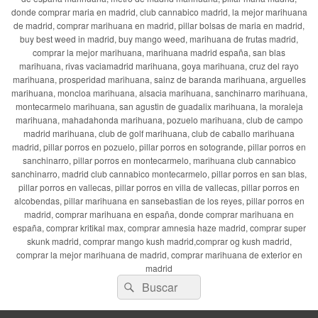
donde comprar maria en madrid, club cannabico madrid, la mejor marihuana
de madrid, comprar marihuana en madrid, pillar bolsas de maria en madrid,
buy best weed in madrid, buy mango weed, marihuana de frutas madrid,
comprar la mejor marihuana, marihuana madrid españa, san blas
marihuana, rivas vaciamadrid marihuana, goya marihuana, cruz del rayo
marihuana, prosperidad marihuana, sainz de baranda marihuana, arguelles
marihuana, moncloa marihuana, alsacia marihuana, sanchinarro marihuana,
montecarmelo marihuana, san agustin de guadalix marihuana, la moraleja
marihuana, mahadahonda marihuana, pozuelo marihuana, club de campo
madrid marihuana, club de golf marihuana, club de caballo marihuana
madrid, pillar porros en pozuelo, pillar porros en sotogrande, pillar porros en
sanchinarro, pillar porros en montecarmelo, marihuana club cannabico
sanchinarro, madrid club cannabico montecarmelo, pillar porros en san blas,
pillar porros en vallecas, pillar porros en villa de vallecas, pillar porros en
alcobendas, pillar marihuana en sansebastian de los reyes, pillar porros en
madrid, comprar marihuana en españa, donde comprar marihuana en
españa, comprar kritikal max, comprar amnesia haze madrid, comprar super
skunk madrid, comprar mango kush madrid,comprar og kush madrid,
comprar la mejor marihuana de madrid, comprar marihuana de exterior en
madrid
Buscar
Buscar
por: