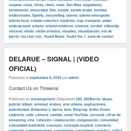
respeto
,
retos
,
rimas
,
ritmo
,
roots
,
San Blas
,
seguidores
,
sentimiento
,
sinceridad
,
Sito
,
sonido
,
sonido árabe
,
sonidos
tradicionales
,
Spotify
,
storytelling
,
talento
,
talento emergente
,
talento local
,
trabajo colectivo
,
tradición
,
trap
,
trompeta
,
under
,
underground
,
urbano
,
urbano-moderno
,
urbanos
,
verdad
,
videoclip
,
visceral
,
visión
,
visión artística
,
visuales
,
visualización
,
voz de
barrio
,
voz real
,
voz.
,
Yuukii Music
,
Yuukii Vol. 1
,
zona de confort
DELARUE – SIGNAL | (VIDEO
OFICIAL)
Publicado el
septiembre 8, 2025
por
admin
Contact Us on Threema
Publicado en
Uncategorized
|
Etiquetado
280
,
280Barrio
,
abuso
policial
,
álbum
,
amistad
,
árabes
,
arte urbano
,
aspiraciones
,
autenticidad
,
Ballantine’s
,
barrio
,
beat
,
Bizarrap
,
Boiler Room
,
cadencia
,
calle
,
cámara
,
cambio
,
canal YouTube
,
cercanía
,
cifras de
streaming
,
cine
,
cohesión
,
colaboración
,
composición
,
comunidad
,
comunidad madrileña
,
concepto
,
concepto musical
,
concierto
,
conexión
,
contemporáneo
,
crecimiento
,
crecimiento artístico
,
crítica