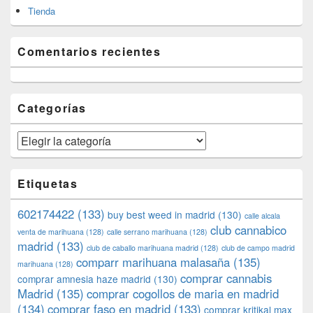
Tienda
Comentarios recientes
Categorías
Categorías
Etiquetas
602174422
(133)
buy best weed in madrid
(130)
calle alcala
club cannabico
venta de marihuana
(128)
calle serrano marihuana
(128)
madrid
(133)
club de caballo marihuana madrid
(128)
club de campo madrid
comparr marihuana malasaña
(135)
marihuana
(128)
comprar cannabis
comprar amnesia haze madrid
(130)
Madrid
(135)
comprar cogollos de maria en madrid
(134)
comprar faso en madrid
(133)
comprar kritikal max