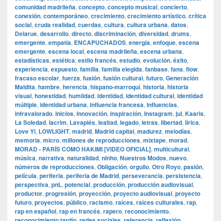
comunidad madrileña
,
concepto
,
concepto musical
,
concierto
,
conexión
,
contemporáneo
,
crecimiento
,
crecimiento artístico
,
crítica
social
,
cruda realidad
,
cuerdas
,
cultura
,
cultura urbana
,
datos
,
Delarue
,
desarrollo
,
directo
,
discriminación
,
diversidad
,
drums
,
emergente
,
empatía
,
ENCAPUCHADOS
,
energía
,
enfoque
,
escena
emergente
,
escena local
,
escena madrileña
,
escena urbana
,
estadísticas
,
estética
,
estilo francés
,
estudio
,
evolución
,
éxito
,
experiencia
,
expuesto
,
familia
,
familia elegida
,
fanbase
,
fans
,
flow
,
fracaso escolar
,
fuerza
,
fusión
,
fusión cultural
,
futuro
,
Generación
Maldita
,
hambre
,
herencia
,
hispano-marroquí
,
historia
,
historia
visual
,
honestidad
,
humildad
,
identidad
,
identidad cultural
,
identidad
múltiple
,
identidad urbana
,
influencia francesa
,
influencias
,
infravalorado
,
inicios
,
innovación
,
inspiración
,
Instagram
,
jul
,
Kaaris
,
La Soledad
,
lacrim
,
Lavapiés
,
lealtad
,
legado
,
letras
,
libertad
,
lírica
,
Love Yi
,
LOWLIGHT
,
madrid
,
Madrid capital
,
madurez
,
melodías
,
memoria
,
micro
,
millones de reproducciones
,
mixtape
,
morad
,
MORAD - PARÍS COMO HAKIMI [VIDEO OFICIAL]
,
multicultural
,
música
,
narrativa
,
naturalidad
,
ninho
,
Nuestros Modos
,
nuevo
,
números de reproducciones
,
Obligación
,
orgullo
,
Otro Royo
,
pasión
,
película
,
periferia
,
periferia de Madrid
,
perseverancia
,
persistencia
,
perspectiva
,
pnL
,
potencial
,
producción
,
producción audiovisual
,
productor
,
progresión
,
proyección
,
proyecto audiovisual
,
proyecto
futuro
,
proyectos
,
público
,
racismo
,
raíces
,
raíces culturales
,
rap
,
rap en español
,
rap en francés
,
rapero
,
reconocimiento
,
reconocimiento tardío
,
redes sociales
,
referencia
,
reflexión
,