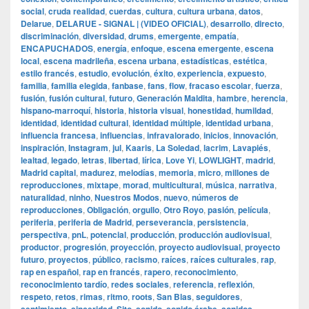
social
,
cruda realidad
,
cuerdas
,
cultura
,
cultura urbana
,
datos
,
Delarue
,
DELARUE - SIGNAL | (VIDEO OFICIAL)
,
desarrollo
,
directo
,
discriminación
,
diversidad
,
drums
,
emergente
,
empatía
,
ENCAPUCHADOS
,
energía
,
enfoque
,
escena emergente
,
escena
local
,
escena madrileña
,
escena urbana
,
estadísticas
,
estética
,
estilo francés
,
estudio
,
evolución
,
éxito
,
experiencia
,
expuesto
,
familia
,
familia elegida
,
fanbase
,
fans
,
flow
,
fracaso escolar
,
fuerza
,
fusión
,
fusión cultural
,
futuro
,
Generación Maldita
,
hambre
,
herencia
,
hispano-marroquí
,
historia
,
historia visual
,
honestidad
,
humildad
,
identidad
,
identidad cultural
,
identidad múltiple
,
identidad urbana
,
influencia francesa
,
influencias
,
infravalorado
,
inicios
,
innovación
,
inspiración
,
Instagram
,
jul
,
Kaaris
,
La Soledad
,
lacrim
,
Lavapiés
,
lealtad
,
legado
,
letras
,
libertad
,
lírica
,
Love Yi
,
LOWLIGHT
,
madrid
,
Madrid capital
,
madurez
,
melodías
,
memoria
,
micro
,
millones de
reproducciones
,
mixtape
,
morad
,
multicultural
,
música
,
narrativa
,
naturalidad
,
ninho
,
Nuestros Modos
,
nuevo
,
números de
reproducciones
,
Obligación
,
orgullo
,
Otro Royo
,
pasión
,
película
,
periferia
,
periferia de Madrid
,
perseverancia
,
persistencia
,
perspectiva
,
pnL
,
potencial
,
producción
,
producción audiovisual
,
productor
,
progresión
,
proyección
,
proyecto audiovisual
,
proyecto
futuro
,
proyectos
,
público
,
racismo
,
raíces
,
raíces culturales
,
rap
,
rap en español
,
rap en francés
,
rapero
,
reconocimiento
,
reconocimiento tardío
,
redes sociales
,
referencia
,
reflexión
,
respeto
,
retos
,
rimas
,
ritmo
,
roots
,
San Blas
,
seguidores
,
,
,
,
,
,