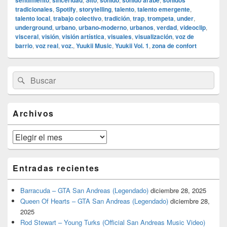
sentimiento
sinceridad
Sito
sonido
sonido árabe
sonidos
tradicionales
,
Spotify
,
storytelling
,
talento
,
talento emergente
,
talento local
,
trabajo colectivo
,
tradición
,
trap
,
trompeta
,
under
,
underground
,
urbano
,
urbano-moderno
,
urbanos
,
verdad
,
videoclip
,
visceral
,
visión
,
visión artística
,
visuales
,
visualización
,
voz de
barrio
,
voz real
,
voz.
,
Yuukii Music
,
Yuukii Vol. 1
,
zona de confort
El
Buscar
Buscar
área
por:
de
widget
barra
Archivos
lateral
primaria
Archivos
Entradas recientes
Barracuda – GTA San Andreas (Legendado)
diciembre 28, 2025
Queen Of Hearts – GTA San Andreas (Legendado)
diciembre 28,
2025
Rod Stewart – Young Turks (Official San Andreas Music Video)