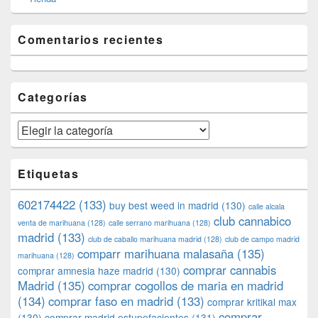
Comentarios recientes
Categorías
Categorías
Etiquetas
602174422
(133)
buy best weed in madrid
(130)
calle alcala
club cannabico
venta de marihuana
(128)
calle serrano marihuana
(128)
madrid
(133)
club de caballo marihuana madrid
(128)
club de campo madrid
comparr marihuana malasaña
(135)
marihuana
(128)
comprar cannabis
comprar amnesia haze madrid
(130)
Madrid
(135)
comprar cogollos de maria en madrid
(134)
comprar faso en madrid
(133)
comprar kritikal max
comprar
(130)
comprar madrid estupefacientes
(131)