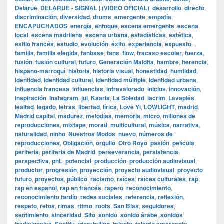
Delarue
,
DELARUE - SIGNAL | (VIDEO OFICIAL)
,
desarrollo
,
directo
,
discriminación
,
diversidad
,
drums
,
emergente
,
empatía
,
ENCAPUCHADOS
,
energía
,
enfoque
,
escena emergente
,
escena
local
,
escena madrileña
,
escena urbana
,
estadísticas
,
estética
,
estilo francés
,
estudio
,
evolución
,
éxito
,
experiencia
,
expuesto
,
familia
,
familia elegida
,
fanbase
,
fans
,
flow
,
fracaso escolar
,
fuerza
,
fusión
,
fusión cultural
,
futuro
,
Generación Maldita
,
hambre
,
herencia
,
hispano-marroquí
,
historia
,
historia visual
,
honestidad
,
humildad
,
identidad
,
identidad cultural
,
identidad múltiple
,
identidad urbana
,
influencia francesa
,
influencias
,
infravalorado
,
inicios
,
innovación
,
inspiración
,
Instagram
,
jul
,
Kaaris
,
La Soledad
,
lacrim
,
Lavapiés
,
lealtad
,
legado
,
letras
,
libertad
,
lírica
,
Love Yi
,
LOWLIGHT
,
madrid
,
Madrid capital
,
madurez
,
melodías
,
memoria
,
micro
,
millones de
reproducciones
,
mixtape
,
morad
,
multicultural
,
música
,
narrativa
,
naturalidad
,
ninho
,
Nuestros Modos
,
nuevo
,
números de
reproducciones
,
Obligación
,
orgullo
,
Otro Royo
,
pasión
,
película
,
periferia
,
periferia de Madrid
,
perseverancia
,
persistencia
,
perspectiva
,
pnL
,
potencial
,
producción
,
producción audiovisual
,
productor
,
progresión
,
proyección
,
proyecto audiovisual
,
proyecto
futuro
,
proyectos
,
público
,
racismo
,
raíces
,
raíces culturales
,
rap
,
rap en español
,
rap en francés
,
rapero
,
reconocimiento
,
reconocimiento tardío
,
redes sociales
,
referencia
,
reflexión
,
respeto
,
retos
,
rimas
,
ritmo
,
roots
,
San Blas
,
seguidores
,
sentimiento
,
sinceridad
,
Sito
,
sonido
,
sonido árabe
,
sonidos
,
,
,
,
,