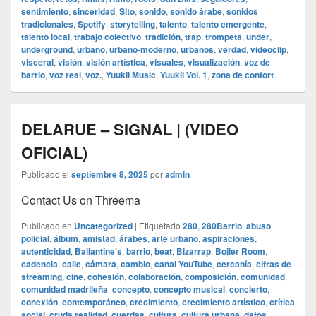
sentimiento
,
sinceridad
,
Sito
,
sonido
,
sonido árabe
,
sonidos
tradicionales
,
Spotify
,
storytelling
,
talento
,
talento emergente
,
talento local
,
trabajo colectivo
,
tradición
,
trap
,
trompeta
,
under
,
underground
,
urbano
,
urbano-moderno
,
urbanos
,
verdad
,
videoclip
,
visceral
,
visión
,
visión artística
,
visuales
,
visualización
,
voz de
barrio
,
voz real
,
voz.
,
Yuukii Music
,
Yuukii Vol. 1
,
zona de confort
DELARUE – SIGNAL | (VIDEO
OFICIAL)
Publicado el
septiembre 8, 2025
por
admin
Contact Us on Threema
Publicado en
Uncategorized
|
Etiquetado
280
,
280Barrio
,
abuso
policial
,
álbum
,
amistad
,
árabes
,
arte urbano
,
aspiraciones
,
autenticidad
,
Ballantine’s
,
barrio
,
beat
,
Bizarrap
,
Boiler Room
,
cadencia
,
calle
,
cámara
,
cambio
,
canal YouTube
,
cercanía
,
cifras de
streaming
,
cine
,
cohesión
,
colaboración
,
composición
,
comunidad
,
comunidad madrileña
,
concepto
,
concepto musical
,
concierto
,
conexión
,
contemporáneo
,
crecimiento
,
crecimiento artístico
,
crítica
social
,
cruda realidad
,
cuerdas
,
cultura
,
cultura urbana
,
datos
,