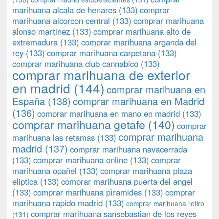
marihuana alcala de henares
(133)
comprar
marihuana alcorcon central
(133)
comprar marihuana
alonso martinez
(133)
comprar marihuana alto de
extremadura
(133)
comprar marihuana arganda del
rey
(133)
comprar marihuana carpetana
(133)
comprar marihuana club cannabico
(133)
comprar marihuana de exterior
en madrid
(144)
comprar marihuana en
España
(138)
comprar marihuana en Madrid
(136)
comprar marihuana en mano en madrid
(133)
comprar marihuana getafe
(140)
comprar
comprar marihuana
marihuana las retamas
(133)
madrid
(137)
comprar marihuana navacerrada
(133)
comprar marihuana online
(133)
comprar
marihuana opañel
(133)
comprar marihuana plaza
eliptica
(133)
comprar marihuana puerta del angel
(133)
comprar marihuana pìramides
(133)
comprar
marihuana rapido madrid
(133)
comprar marihuana retiro
comprar marihuana sansebastian de los reyes
(131)