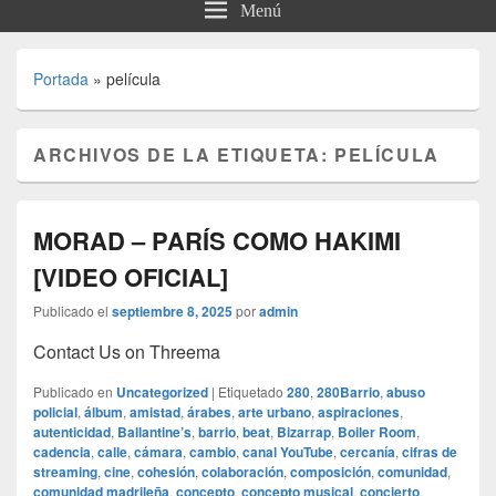
Menú
Portada
»
película
ARCHIVOS DE LA ETIQUETA:
PELÍCULA
MORAD – PARÍS COMO HAKIMI
[VIDEO OFICIAL]
Publicado el
septiembre 8, 2025
por
admin
Contact Us on Threema
Publicado en
Uncategorized
|
Etiquetado
280
,
280Barrio
,
abuso
policial
,
álbum
,
amistad
,
árabes
,
arte urbano
,
aspiraciones
,
autenticidad
,
Ballantine’s
,
barrio
,
beat
,
Bizarrap
,
Boiler Room
,
cadencia
,
calle
,
cámara
,
cambio
,
canal YouTube
,
cercanía
,
cifras de
streaming
,
cine
,
cohesión
,
colaboración
,
composición
,
comunidad
,
comunidad madrileña
,
concepto
,
concepto musical
,
concierto
,