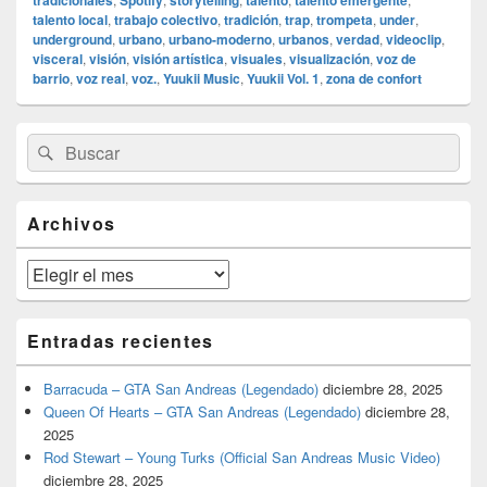
tradicionales
Spotify
storytelling
talento
talento emergente
talento local
,
trabajo colectivo
,
tradición
,
trap
,
trompeta
,
under
,
underground
,
urbano
,
urbano-moderno
,
urbanos
,
verdad
,
videoclip
,
visceral
,
visión
,
visión artística
,
visuales
,
visualización
,
voz de
barrio
,
voz real
,
voz.
,
Yuukii Music
,
Yuukii Vol. 1
,
zona de confort
El
Buscar
Buscar
área
por:
de
widget
barra
Archivos
lateral
primaria
Archivos
Entradas recientes
Barracuda – GTA San Andreas (Legendado)
diciembre 28, 2025
Queen Of Hearts – GTA San Andreas (Legendado)
diciembre 28,
2025
Rod Stewart – Young Turks (Official San Andreas Music Video)
diciembre 28, 2025