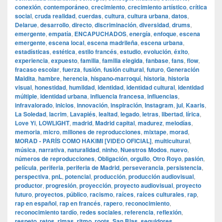
conexión
,
contemporáneo
,
crecimiento
,
crecimiento artístico
,
crítica
social
,
cruda realidad
,
cuerdas
,
cultura
,
cultura urbana
,
datos
,
Delarue
,
desarrollo
,
directo
,
discriminación
,
diversidad
,
drums
,
emergente
,
empatía
,
ENCAPUCHADOS
,
energía
,
enfoque
,
escena
emergente
,
escena local
,
escena madrileña
,
escena urbana
,
estadísticas
,
estética
,
estilo francés
,
estudio
,
evolución
,
éxito
,
experiencia
,
expuesto
,
familia
,
familia elegida
,
fanbase
,
fans
,
flow
,
fracaso escolar
,
fuerza
,
fusión
,
fusión cultural
,
futuro
,
Generación
Maldita
,
hambre
,
herencia
,
hispano-marroquí
,
historia
,
historia
visual
,
honestidad
,
humildad
,
identidad
,
identidad cultural
,
identidad
múltiple
,
identidad urbana
,
influencia francesa
,
influencias
,
infravalorado
,
inicios
,
innovación
,
inspiración
,
Instagram
,
jul
,
Kaaris
,
La Soledad
,
lacrim
,
Lavapiés
,
lealtad
,
legado
,
letras
,
libertad
,
lírica
,
Love Yi
,
LOWLIGHT
,
madrid
,
Madrid capital
,
madurez
,
melodías
,
memoria
,
micro
,
millones de reproducciones
,
mixtape
,
morad
,
MORAD - PARÍS COMO HAKIMI [VIDEO OFICIAL]
,
multicultural
,
música
,
narrativa
,
naturalidad
,
ninho
,
Nuestros Modos
,
nuevo
,
números de reproducciones
,
Obligación
,
orgullo
,
Otro Royo
,
pasión
,
película
,
periferia
,
periferia de Madrid
,
perseverancia
,
persistencia
,
perspectiva
,
pnL
,
potencial
,
producción
,
producción audiovisual
,
productor
,
progresión
,
proyección
,
proyecto audiovisual
,
proyecto
futuro
,
proyectos
,
público
,
racismo
,
raíces
,
raíces culturales
,
rap
,
rap en español
,
rap en francés
,
rapero
,
reconocimiento
,
reconocimiento tardío
,
redes sociales
,
referencia
,
reflexión
,
respeto
,
retos
,
rimas
,
ritmo
,
roots
,
San Blas
,
seguidores
,