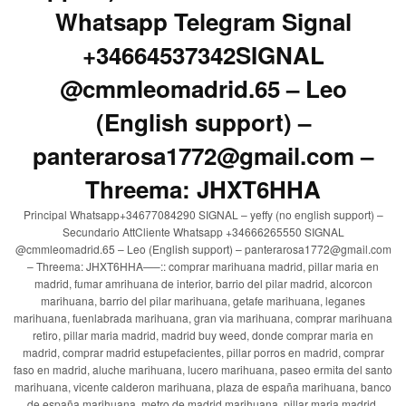
Whatsapp Telegram Signal
+34664537342SIGNAL
@cmmleomadrid.65 – Leo
(English support) –
panterarosa1772@gmail.com –
Threema: JHXT6HHA
Principal Whatsapp+34677084290 SIGNAL – yeffy (no english support) –
Secundario AttCliente Whatsapp +34666265550 SIGNAL
@cmmleomadrid.65 – Leo (English support) – panterarosa1772@gmail.com
– Threema: JHXT6HHA—–:: comprar marihuana madrid, pillar maria en
madrid, fumar amrihuana de interior, barrio del pilar madrid, alcorcon
marihuana, barrio del pilar marihuana, getafe marihuana, leganes
marihuana, fuenlabrada marihuana, gran via marihuana, comprar marihuana
retiro, pillar maria madrid, madrid buy weed, donde comprar maria en
madrid, comprar madrid estupefacientes, pillar porros en madrid, comprar
faso en madrid, aluche marihuana, lucero marihuana, paseo ermita del santo
marihuana, vicente calderon marihuana, plaza de españa marihuana, banco
de españa marihuana, metro de madrid marihuana, pillar maria madrid,