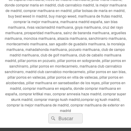
donde comprar maria en madrid, club cannabico madrid, la mejor marihuana
de madrid, comprar marihuana en madrid, pillar bolsas de maria en madrid,
buy best weed in madrid, buy mango weed, marihuana de frutas madrid,
comprar la mejor marihuana, marihuana madrid españa, san blas
marihuana, rivas vaciamadrid marihuana, goya marihuana, cruz del rayo
marihuana, prosperidad marihuana, sainz de baranda marihuana, arguelles
marihuana, moncloa marihuana, alsacia marihuana, sanchinarro marihuana,
montecarmelo marihuana, san agustin de guadalix marihuana, la moraleja
marihuana, mahadahonda marihuana, pozuelo marihuana, club de campo
madrid marihuana, club de golf marihuana, club de caballo marihuana
madrid, pillar porros en pozuelo, pillar porros en sotogrande, pillar porros en
sanchinarro, pillar porros en montecarmelo, marihuana club cannabico
sanchinarro, madrid club cannabico montecarmelo, pillar porros en san blas,
pillar porros en vallecas, pillar porros en villa de vallecas, pillar porros en
alcobendas, pillar marihuana en sansebastian de los reyes, pillar porros en
madrid, comprar marihuana en españa, donde comprar marihuana en
españa, comprar kritikal max, comprar amnesia haze madrid, comprar super
skunk madrid, comprar mango kush madrid,comprar og kush madrid,
comprar la mejor marihuana de madrid, comprar marihuana de exterior en
madrid
Buscar
Buscar
por: