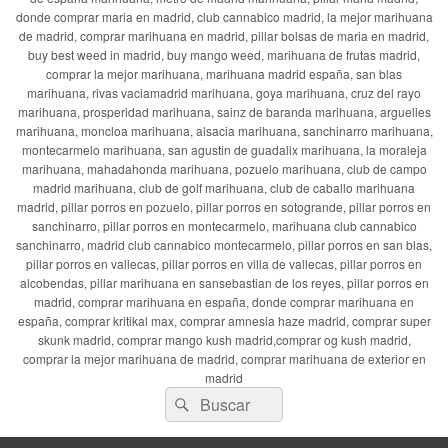
donde comprar maria en madrid, club cannabico madrid, la mejor marihuana
de madrid, comprar marihuana en madrid, pillar bolsas de maria en madrid,
buy best weed in madrid, buy mango weed, marihuana de frutas madrid,
comprar la mejor marihuana, marihuana madrid españa, san blas
marihuana, rivas vaciamadrid marihuana, goya marihuana, cruz del rayo
marihuana, prosperidad marihuana, sainz de baranda marihuana, arguelles
marihuana, moncloa marihuana, alsacia marihuana, sanchinarro marihuana,
montecarmelo marihuana, san agustin de guadalix marihuana, la moraleja
marihuana, mahadahonda marihuana, pozuelo marihuana, club de campo
madrid marihuana, club de golf marihuana, club de caballo marihuana
madrid, pillar porros en pozuelo, pillar porros en sotogrande, pillar porros en
sanchinarro, pillar porros en montecarmelo, marihuana club cannabico
sanchinarro, madrid club cannabico montecarmelo, pillar porros en san blas,
pillar porros en vallecas, pillar porros en villa de vallecas, pillar porros en
alcobendas, pillar marihuana en sansebastian de los reyes, pillar porros en
madrid, comprar marihuana en españa, donde comprar marihuana en
españa, comprar kritikal max, comprar amnesia haze madrid, comprar super
skunk madrid, comprar mango kush madrid,comprar og kush madrid,
comprar la mejor marihuana de madrid, comprar marihuana de exterior en
madrid
Buscar
Buscar
por: