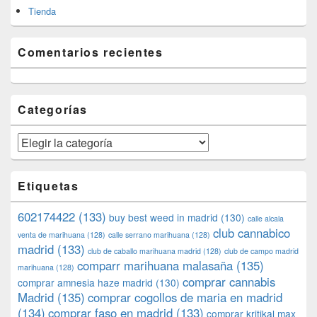
Tienda
Comentarios recientes
Categorías
Categorías
Etiquetas
602174422
(133)
buy best weed in madrid
(130)
calle alcala
club cannabico
venta de marihuana
(128)
calle serrano marihuana
(128)
madrid
(133)
club de caballo marihuana madrid
(128)
club de campo madrid
comparr marihuana malasaña
(135)
marihuana
(128)
comprar cannabis
comprar amnesia haze madrid
(130)
Madrid
(135)
comprar cogollos de maria en madrid
(134)
comprar faso en madrid
(133)
comprar kritikal max