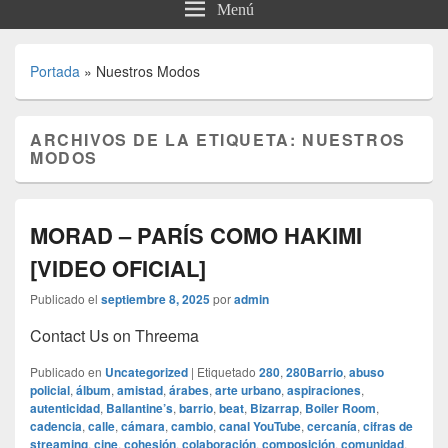
Menú
Portada
»
Nuestros Modos
ARCHIVOS DE LA ETIQUETA:
NUESTROS
MODOS
MORAD – PARÍS COMO HAKIMI
[VIDEO OFICIAL]
Publicado el
septiembre 8, 2025
por
admin
Contact Us on Threema
Publicado en
Uncategorized
|
Etiquetado
280
,
280Barrio
,
abuso
policial
,
álbum
,
amistad
,
árabes
,
arte urbano
,
aspiraciones
,
autenticidad
,
Ballantine’s
,
barrio
,
beat
,
Bizarrap
,
Boiler Room
,
cadencia
,
calle
,
cámara
,
cambio
,
canal YouTube
,
cercanía
,
cifras de
streaming
,
cine
,
cohesión
,
colaboración
,
composición
,
comunidad
,