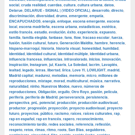
social
,
cruda realidad
,
cuerdas
,
cultura
,
cultura urbana
,
datos
,
Delarue
,
DELARUE - SIGNAL | (VIDEO OFICIAL)
,
desarrollo
,
directo
,
discriminación
,
diversidad
,
drums
,
emergente
,
empatía
,
ENCAPUCHADOS
,
energía
,
enfoque
,
escena emergente
,
escena
local
,
escena madrileña
,
escena urbana
,
estadísticas
,
estética
,
estilo francés
,
estudio
,
evolución
,
éxito
,
experiencia
,
expuesto
,
familia
,
familia elegida
,
fanbase
,
fans
,
flow
,
fracaso escolar
,
fuerza
,
fusión
,
fusión cultural
,
futuro
,
Generación Maldita
,
hambre
,
herencia
,
hispano-marroquí
,
historia
,
historia visual
,
honestidad
,
humildad
,
identidad
,
identidad cultural
,
identidad múltiple
,
identidad urbana
,
influencia francesa
,
influencias
,
infravalorado
,
inicios
,
innovación
,
inspiración
,
Instagram
,
jul
,
Kaaris
,
La Soledad
,
lacrim
,
Lavapiés
,
lealtad
,
legado
,
letras
,
libertad
,
lírica
,
Love Yi
,
LOWLIGHT
,
madrid
,
Madrid capital
,
madurez
,
melodías
,
memoria
,
micro
,
millones de
reproducciones
,
mixtape
,
morad
,
multicultural
,
música
,
narrativa
,
naturalidad
,
ninho
,
Nuestros Modos
,
nuevo
,
números de
reproducciones
,
Obligación
,
orgullo
,
Otro Royo
,
pasión
,
película
,
periferia
,
periferia de Madrid
,
perseverancia
,
persistencia
,
perspectiva
,
pnL
,
potencial
,
producción
,
producción audiovisual
,
productor
,
progresión
,
proyección
,
proyecto audiovisual
,
proyecto
futuro
,
proyectos
,
público
,
racismo
,
raíces
,
raíces culturales
,
rap
,
rap en español
,
rap en francés
,
rapero
,
reconocimiento
,
reconocimiento tardío
,
redes sociales
,
referencia
,
reflexión
,
respeto
,
retos
,
rimas
,
ritmo
,
roots
,
San Blas
,
seguidores
,
,
,
,
,
,