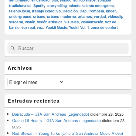
sentimiento
sinceridad
Sito
sonido
sonido árabe
sonidos
tradicionales
,
Spotify
,
storytelling
,
talento
,
talento emergente
,
talento local
,
trabajo colectivo
,
tradición
,
trap
,
trompeta
,
under
,
underground
,
urbano
,
urbano-moderno
,
urbanos
,
verdad
,
videoclip
,
visceral
,
visión
,
visión artística
,
visuales
,
visualización
,
voz de
barrio
,
voz real
,
voz.
,
Yuukii Music
,
Yuukii Vol. 1
,
zona de confort
El
Buscar
Buscar
área
por:
de
widget
barra
Archivos
lateral
primaria
Archivos
Entradas recientes
Barracuda – GTA San Andreas (Legendado)
diciembre 28, 2025
Queen Of Hearts – GTA San Andreas (Legendado)
diciembre 28,
2025
Rod Stewart – Young Turks (Official San Andreas Music Video)