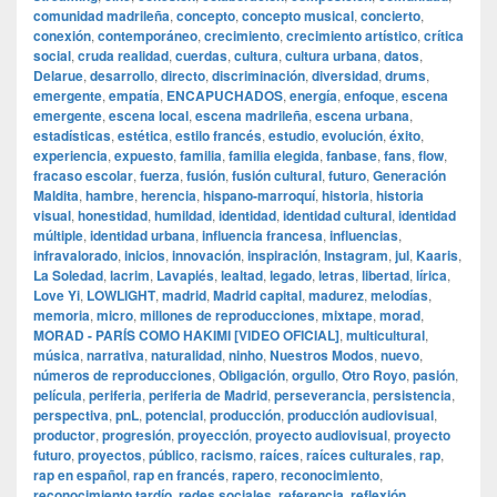
comunidad madrileña
,
concepto
,
concepto musical
,
concierto
,
conexión
,
contemporáneo
,
crecimiento
,
crecimiento artístico
,
crítica
social
,
cruda realidad
,
cuerdas
,
cultura
,
cultura urbana
,
datos
,
Delarue
,
desarrollo
,
directo
,
discriminación
,
diversidad
,
drums
,
emergente
,
empatía
,
ENCAPUCHADOS
,
energía
,
enfoque
,
escena
emergente
,
escena local
,
escena madrileña
,
escena urbana
,
estadísticas
,
estética
,
estilo francés
,
estudio
,
evolución
,
éxito
,
experiencia
,
expuesto
,
familia
,
familia elegida
,
fanbase
,
fans
,
flow
,
fracaso escolar
,
fuerza
,
fusión
,
fusión cultural
,
futuro
,
Generación
Maldita
,
hambre
,
herencia
,
hispano-marroquí
,
historia
,
historia
visual
,
honestidad
,
humildad
,
identidad
,
identidad cultural
,
identidad
múltiple
,
identidad urbana
,
influencia francesa
,
influencias
,
infravalorado
,
inicios
,
innovación
,
inspiración
,
Instagram
,
jul
,
Kaaris
,
La Soledad
,
lacrim
,
Lavapiés
,
lealtad
,
legado
,
letras
,
libertad
,
lírica
,
Love Yi
,
LOWLIGHT
,
madrid
,
Madrid capital
,
madurez
,
melodías
,
memoria
,
micro
,
millones de reproducciones
,
mixtape
,
morad
,
MORAD - PARÍS COMO HAKIMI [VIDEO OFICIAL]
,
multicultural
,
música
,
narrativa
,
naturalidad
,
ninho
,
Nuestros Modos
,
nuevo
,
números de reproducciones
,
Obligación
,
orgullo
,
Otro Royo
,
pasión
,
película
,
periferia
,
periferia de Madrid
,
perseverancia
,
persistencia
,
perspectiva
,
pnL
,
potencial
,
producción
,
producción audiovisual
,
productor
,
progresión
,
proyección
,
proyecto audiovisual
,
proyecto
futuro
,
proyectos
,
público
,
racismo
,
raíces
,
raíces culturales
,
rap
,
rap en español
,
rap en francés
,
rapero
,
reconocimiento
,
reconocimiento tardío
,
redes sociales
,
referencia
,
reflexión
,