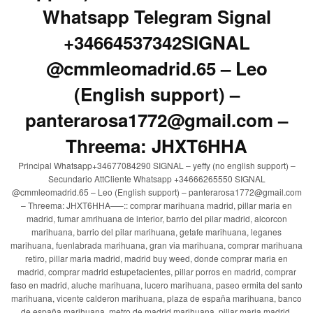
Whatsapp Telegram Signal
+34664537342SIGNAL
@cmmleomadrid.65 – Leo
(English support) –
panterarosa1772@gmail.com –
Threema: JHXT6HHA
Principal Whatsapp+34677084290 SIGNAL – yeffy (no english support) –
Secundario AttCliente Whatsapp +34666265550 SIGNAL
@cmmleomadrid.65 – Leo (English support) – panterarosa1772@gmail.com
– Threema: JHXT6HHA—–:: comprar marihuana madrid, pillar maria en
madrid, fumar amrihuana de interior, barrio del pilar madrid, alcorcon
marihuana, barrio del pilar marihuana, getafe marihuana, leganes
marihuana, fuenlabrada marihuana, gran via marihuana, comprar marihuana
retiro, pillar maria madrid, madrid buy weed, donde comprar maria en
madrid, comprar madrid estupefacientes, pillar porros en madrid, comprar
faso en madrid, aluche marihuana, lucero marihuana, paseo ermita del santo
marihuana, vicente calderon marihuana, plaza de españa marihuana, banco
de españa marihuana, metro de madrid marihuana, pillar maria madrid,