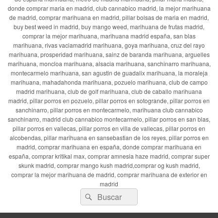
donde comprar maria en madrid, club cannabico madrid, la mejor marihuana
de madrid, comprar marihuana en madrid, pillar bolsas de maria en madrid,
buy best weed in madrid, buy mango weed, marihuana de frutas madrid,
comprar la mejor marihuana, marihuana madrid españa, san blas
marihuana, rivas vaciamadrid marihuana, goya marihuana, cruz del rayo
marihuana, prosperidad marihuana, sainz de baranda marihuana, arguelles
marihuana, moncloa marihuana, alsacia marihuana, sanchinarro marihuana,
montecarmelo marihuana, san agustin de guadalix marihuana, la moraleja
marihuana, mahadahonda marihuana, pozuelo marihuana, club de campo
madrid marihuana, club de golf marihuana, club de caballo marihuana
madrid, pillar porros en pozuelo, pillar porros en sotogrande, pillar porros en
sanchinarro, pillar porros en montecarmelo, marihuana club cannabico
sanchinarro, madrid club cannabico montecarmelo, pillar porros en san blas,
pillar porros en vallecas, pillar porros en villa de vallecas, pillar porros en
alcobendas, pillar marihuana en sansebastian de los reyes, pillar porros en
madrid, comprar marihuana en españa, donde comprar marihuana en
españa, comprar kritikal max, comprar amnesia haze madrid, comprar super
skunk madrid, comprar mango kush madrid,comprar og kush madrid,
comprar la mejor marihuana de madrid, comprar marihuana de exterior en
madrid
Buscar
Buscar
por: