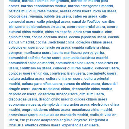
madrid
,
barrios con más inmigrantes
,
barrios de madrid para
comer
,
barrios económicos madrid
,
barrios emergentes madrid
,
barrios multiculturales madrid
,
belleza china usera
,
bicis en usera
,
blog de gastronomía
,
bubble tea usera
,
cafés en usera
,
calle
comercial usera
,
calle principal usera
,
canal de YouTube
,
carriles
bici usera
,
celebraciones en usera
,
centro comercial usera
,
centro
cultural chino madrid
,
china en españa
,
china town madrid
,
cine
chino madrid
,
cocina coreana usera
,
cocina japonesa usera
,
cocina
sichuan madrid
,
cocina tradicional china
,
colegios chinos usera
,
colegios en usera
,
comercio en usera
,
comida callejera china
,
comprar marihuana usera hachis marihuana porros yerba
,
comunidad asiática fuerte usera
,
comunidad asiática madrid
,
comunidad china en madrid
,
comunidad china usera
,
conciertos en
usera
,
conflictos en usera
,
conocer culturas madrid
,
conocer usera
,
conocer usera en un día
,
convivencia en usera
,
crecimiento usera
,
cultura asiática usera
,
cultura china en usera
,
cultura oriental
madrid
,
cultura para niños usera
,
cursos de chino usera
,
danza del
dragón usera
,
danza tradicional china
,
decoración china madrid
,
deporte en usera
,
desarrollo urbano usera
,
dim sum usera
,
discotecas usera
,
dragón chino madrid
,
dulces chinos usera
,
economía en usera
,
ejemplo de integración usera
,
electrónica china
madrid
,
emprendedores chinos usera
,
enseñanza china madrid
,
entrevistas usera
,
escuelas de mandarín madrid
,
estilo de vida en
usera
,
etc.)? Puedo adaptarlas según el objetivo. Preguntar a
ChatGPT
,
eventos chinos usera
,
experiencias en usera
,