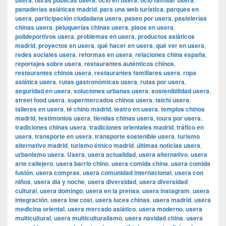
usera
obras públicas usera
ocio en usera
ocio familiar usera
panaderías asiáticas madrid
,
para una web turística
,
parques en
usera
,
participación ciudadana usera
,
paseo por usera
,
pastelerías
chinas usera
,
peluquerías chinas usera
,
pisos en usera
,
polideportivos usera
,
problemas en usera
,
productos asiáticos
madrid
,
proyectos en usera
,
qué hacer en usera
,
qué ver en usera
,
redes sociales usera
,
reformas en usera
,
relaciones china españa
,
reportajes sobre usera
,
restaurantes auténticos chinos
,
restaurantes chinos usera
,
restaurantes familiares usera
,
ropa
asiática usera
,
rutas gastronómicas usera
,
rutas por usera
,
seguridad en usera
,
soluciones urbanas usera
,
sostenibilidad usera
,
street food usera
,
supermercados chinos usera
,
taichí usera
,
talleres en usera
,
té chino madrid
,
teatro en usera
,
templos chinos
madrid
,
testimonios usera
,
tiendas chinas usera
,
tours por usera
,
tradiciones chinas usera
,
tradiciones orientales madrid
,
tráfico en
usera
,
transporte en usera
,
transporte sostenible usera
,
turismo
alternativo madrid
,
turismo étnico madrid
,
últimas noticias usera
,
urbanismo usera
,
Usera
,
usera actualidad
,
usera alternativo
,
usera
arte callejero
,
usera barrio chino
,
usera comida china
,
usera comida
fusión
,
usera compras
,
usera comunidad internacional
,
usera con
niños
,
usera día y noche
,
usera diversidad
,
usera diversidad
cultural
,
usera domingo
,
usera en la prensa
,
usera instagram
,
usera
integración
,
usera low cost
,
usera luces chinas
,
usera madrid
,
usera
medicina oriental
,
usera mercado asiático
,
usera moderno
,
usera
multicultural
,
usera multiculturalismo
,
usera navidad china
,
usera