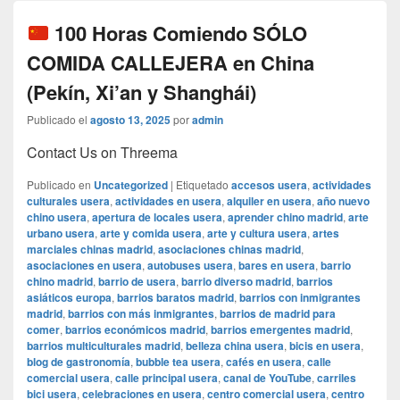
100 Horas Comiendo SÓLO
COMIDA CALLEJERA en China
(Pekín, Xi’an y Shanghái)
Publicado el
agosto 13, 2025
por
admin
Contact Us on Threema
Publicado en
Uncategorized
|
Etiquetado
accesos usera
,
actividades
culturales usera
,
actividades en usera
,
alquiler en usera
,
año nuevo
chino usera
,
apertura de locales usera
,
aprender chino madrid
,
arte
urbano usera
,
arte y comida usera
,
arte y cultura usera
,
artes
marciales chinas madrid
,
asociaciones chinas madrid
,
asociaciones en usera
,
autobuses usera
,
bares en usera
,
barrio
chino madrid
,
barrio de usera
,
barrio diverso madrid
,
barrios
asiáticos europa
,
barrios baratos madrid
,
barrios con inmigrantes
madrid
,
barrios con más inmigrantes
,
barrios de madrid para
comer
,
barrios económicos madrid
,
barrios emergentes madrid
,
barrios multiculturales madrid
,
belleza china usera
,
bicis en usera
,
blog de gastronomía
,
bubble tea usera
,
cafés en usera
,
calle
comercial usera
,
calle principal usera
,
canal de YouTube
,
carriles
bici usera
,
celebraciones en usera
,
centro comercial usera
,
centro