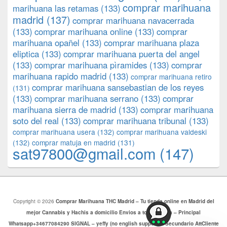
comprar marihuana
marihuana las retamas
(133)
madrid
(137)
comprar marihuana navacerrada
(133)
comprar marihuana online
(133)
comprar
marihuana opañel
(133)
comprar marihuana plaza
eliptica
(133)
comprar marihuana puerta del angel
(133)
comprar marihuana pìramides
(133)
comprar
marihuana rapido madrid
(133)
comprar marihuana retiro
comprar marihuana sansebastian de los reyes
(131)
(133)
comprar marihuana serrano
(133)
comprar
marihuana sierra de madrid
(133)
comprar marihuana
soto del real
(133)
comprar marihuana tribunal
(133)
comprar marihuana usera
(132)
comprar marihuana valdeski
(132)
comprar matuja en madrid
(131)
sat97800@gmail.com
(147)
Copyright © 2026
Comprar Marihuana THC Madrid – Tu tienda online en Madrid del
mejor Cannabis y Hachis a domicilio Envios a toda Europa – Principal
Whatsapp+34677084290 SIGNAL – yeffy (no english support) – Secundario AttCliente