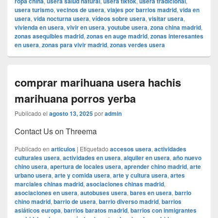
ropa china
,
usera salud natural
,
usera tiktok
,
usera tradicional
,
usera turismo
,
vecinos de usera
,
viajes por barrios madrid
,
vida en
usera
,
vida nocturna usera
,
vídeos sobre usera
,
visitar usera
,
vivienda en usera
,
vivir en usera
,
youtube usera
,
zona china madrid
,
zonas asequibles madrid
,
zonas en auge madrid
,
zonas interesantes
en usera
,
zonas para vivir madrid
,
zonas verdes usera
comprar marihuana usera hachis
marihuana porros yerba
Publicado el
agosto 13, 2025
por
admin
Contact Us on Threema
Publicado en
articulos
|
Etiquetado
accesos usera
,
actividades
culturales usera
,
actividades en usera
,
alquiler en usera
,
año nuevo
chino usera
,
apertura de locales usera
,
aprender chino madrid
,
arte
urbano usera
,
arte y comida usera
,
arte y cultura usera
,
artes
marciales chinas madrid
,
asociaciones chinas madrid
,
asociaciones en usera
,
autobuses usera
,
bares en usera
,
barrio
chino madrid
,
barrio de usera
,
barrio diverso madrid
,
barrios
asiáticos europa
,
barrios baratos madrid
,
barrios con inmigrantes