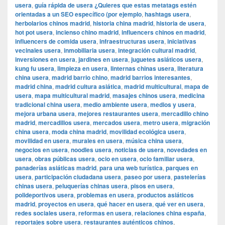
usera
,
guía rápida de usera ¿Quieres que estas metatags estén
orientadas a un SEO específico (por ejemplo
,
hashtags usera
,
herbolarios chinos madrid
,
historia china madrid
,
historia de usera
,
hot pot usera
,
incienso chino madrid
,
influencers chinos en madrid
,
influencers de comida usera
,
infraestructuras usera
,
iniciativas
vecinales usera
,
inmobiliaria usera
,
integración cultural madrid
,
inversiones en usera
,
jardines en usera
,
juguetes asiáticos usera
,
kung fu usera
,
limpieza en usera
,
linternas chinas usera
,
literatura
china usera
,
madrid barrio chino
,
madrid barrios interesantes
,
madrid china
,
madrid cultura asiática
,
madrid multicultural
,
mapa de
usera
,
mapa multicultural madrid
,
masajes chinos usera
,
medicina
tradicional china usera
,
medio ambiente usera
,
medios y usera
,
mejora urbana usera
,
mejores restaurantes usera
,
mercadillo chino
madrid
,
mercadillos usera
,
mercados usera
,
metro usera
,
migración
china usera
,
moda china madrid
,
movilidad ecológica usera
,
movilidad en usera
,
murales en usera
,
música china usera
,
negocios en usera
,
noodles usera
,
noticias de usera
,
novedades en
usera
,
obras públicas usera
,
ocio en usera
,
ocio familiar usera
,
panaderías asiáticas madrid
,
para una web turística
,
parques en
usera
,
participación ciudadana usera
,
paseo por usera
,
pastelerías
chinas usera
,
peluquerías chinas usera
,
pisos en usera
,
polideportivos usera
,
problemas en usera
,
productos asiáticos
madrid
,
proyectos en usera
,
qué hacer en usera
,
qué ver en usera
,
redes sociales usera
,
reformas en usera
,
relaciones china españa
,
reportajes sobre usera
,
restaurantes auténticos chinos
,