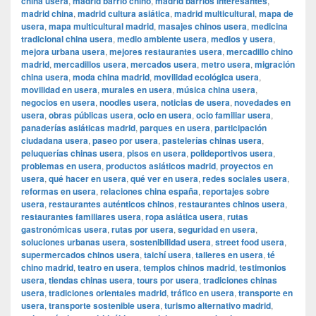
china usera
,
madrid barrio chino
,
madrid barrios interesantes
,
madrid china
,
madrid cultura asiática
,
madrid multicultural
,
mapa de
usera
,
mapa multicultural madrid
,
masajes chinos usera
,
medicina
tradicional china usera
,
medio ambiente usera
,
medios y usera
,
mejora urbana usera
,
mejores restaurantes usera
,
mercadillo chino
madrid
,
mercadillos usera
,
mercados usera
,
metro usera
,
migración
china usera
,
moda china madrid
,
movilidad ecológica usera
,
movilidad en usera
,
murales en usera
,
música china usera
,
negocios en usera
,
noodles usera
,
noticias de usera
,
novedades en
usera
,
obras públicas usera
,
ocio en usera
,
ocio familiar usera
,
panaderías asiáticas madrid
,
parques en usera
,
participación
ciudadana usera
,
paseo por usera
,
pastelerías chinas usera
,
peluquerías chinas usera
,
pisos en usera
,
polideportivos usera
,
problemas en usera
,
productos asiáticos madrid
,
proyectos en
usera
,
qué hacer en usera
,
qué ver en usera
,
redes sociales usera
,
reformas en usera
,
relaciones china españa
,
reportajes sobre
usera
,
restaurantes auténticos chinos
,
restaurantes chinos usera
,
restaurantes familiares usera
,
ropa asiática usera
,
rutas
gastronómicas usera
,
rutas por usera
,
seguridad en usera
,
soluciones urbanas usera
,
sostenibilidad usera
,
street food usera
,
supermercados chinos usera
,
taichí usera
,
talleres en usera
,
té
chino madrid
,
teatro en usera
,
templos chinos madrid
,
testimonios
usera
,
tiendas chinas usera
,
tours por usera
,
tradiciones chinas
usera
,
tradiciones orientales madrid
,
tráfico en usera
,
transporte en
usera
,
transporte sostenible usera
,
turismo alternativo madrid
,