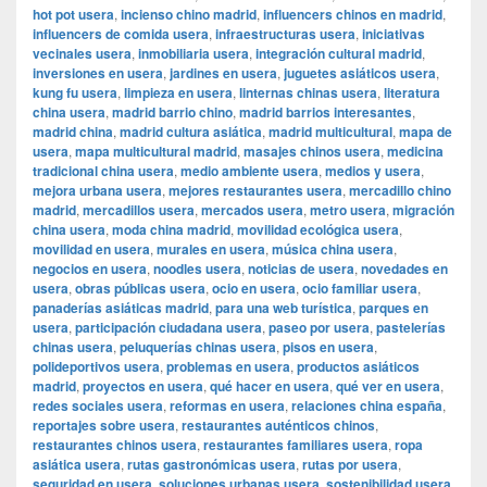
hot pot usera
,
incienso chino madrid
,
influencers chinos en madrid
,
influencers de comida usera
,
infraestructuras usera
,
iniciativas
vecinales usera
,
inmobiliaria usera
,
integración cultural madrid
,
inversiones en usera
,
jardines en usera
,
juguetes asiáticos usera
,
kung fu usera
,
limpieza en usera
,
linternas chinas usera
,
literatura
china usera
,
madrid barrio chino
,
madrid barrios interesantes
,
madrid china
,
madrid cultura asiática
,
madrid multicultural
,
mapa de
usera
,
mapa multicultural madrid
,
masajes chinos usera
,
medicina
tradicional china usera
,
medio ambiente usera
,
medios y usera
,
mejora urbana usera
,
mejores restaurantes usera
,
mercadillo chino
madrid
,
mercadillos usera
,
mercados usera
,
metro usera
,
migración
china usera
,
moda china madrid
,
movilidad ecológica usera
,
movilidad en usera
,
murales en usera
,
música china usera
,
negocios en usera
,
noodles usera
,
noticias de usera
,
novedades en
usera
,
obras públicas usera
,
ocio en usera
,
ocio familiar usera
,
panaderías asiáticas madrid
,
para una web turística
,
parques en
usera
,
participación ciudadana usera
,
paseo por usera
,
pastelerías
chinas usera
,
peluquerías chinas usera
,
pisos en usera
,
polideportivos usera
,
problemas en usera
,
productos asiáticos
madrid
,
proyectos en usera
,
qué hacer en usera
,
qué ver en usera
,
redes sociales usera
,
reformas en usera
,
relaciones china españa
,
reportajes sobre usera
,
restaurantes auténticos chinos
,
restaurantes chinos usera
,
restaurantes familiares usera
,
ropa
asiática usera
,
rutas gastronómicas usera
,
rutas por usera
,
seguridad en usera
,
soluciones urbanas usera
,
sostenibilidad usera
,