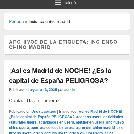
Menú
Portada
»
incienso chino madrid
ARCHIVOS DE LA ETIQUETA:
INCIENSO
CHINO MADRID
¡Así es Madrid de NOCHE! ¿Es la
capital de España PELIGROSA?
Publicado el
agosto 13, 2025
por
admin
Contact Us on Threema
Publicado en
Uncategorized
|
Etiquetado
¡Así es Madrid de NOCHE!
¿Es la capital de España PELIGROSA?
,
accesos usera
,
actividades
culturales usera
,
actividades en usera
,
alquiler en usera
,
año nuevo
chino usera
,
apertura de locales usera
,
aprender chino madrid
,
arte
urbano usera
,
arte y comida usera
,
arte y cultura usera
,
artes