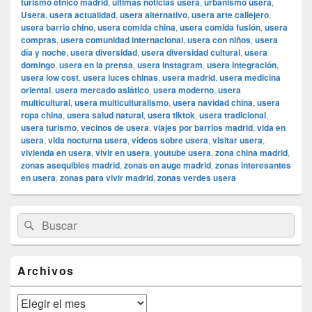
turismo étnico madrid
,
últimas noticias usera
,
urbanismo usera
,
Usera
,
usera actualidad
,
usera alternativo
,
usera arte callejero
,
usera barrio chino
,
usera comida china
,
usera comida fusión
,
usera
compras
,
usera comunidad internacional
,
usera con niños
,
usera
día y noche
,
usera diversidad
,
usera diversidad cultural
,
usera
domingo
,
usera en la prensa
,
usera instagram
,
usera integración
,
usera low cost
,
usera luces chinas
,
usera madrid
,
usera medicina
oriental
,
usera mercado asiático
,
usera moderno
,
usera
multicultural
,
usera multiculturalismo
,
usera navidad china
,
usera
ropa china
,
usera salud natural
,
usera tiktok
,
usera tradicional
,
usera turismo
,
vecinos de usera
,
viajes por barrios madrid
,
vida en
usera
,
vida nocturna usera
,
vídeos sobre usera
,
visitar usera
,
vivienda en usera
,
vivir en usera
,
youtube usera
,
zona china madrid
,
zonas asequibles madrid
,
zonas en auge madrid
,
zonas interesantes
en usera
,
zonas para vivir madrid
,
zonas verdes usera
El
Buscar
Buscar
área
por:
de
widget
barra
Archivos
lateral
primaria
Archivos