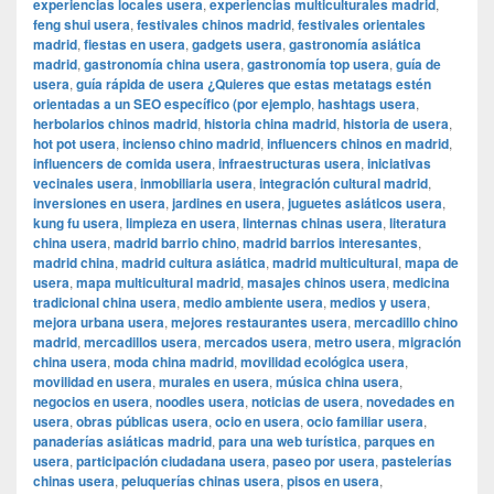
experiencias locales usera
,
experiencias multiculturales madrid
,
feng shui usera
,
festivales chinos madrid
,
festivales orientales
madrid
,
fiestas en usera
,
gadgets usera
,
gastronomía asiática
madrid
,
gastronomía china usera
,
gastronomía top usera
,
guía de
usera
,
guía rápida de usera ¿Quieres que estas metatags estén
orientadas a un SEO específico (por ejemplo
,
hashtags usera
,
herbolarios chinos madrid
,
historia china madrid
,
historia de usera
,
hot pot usera
,
incienso chino madrid
,
influencers chinos en madrid
,
influencers de comida usera
,
infraestructuras usera
,
iniciativas
vecinales usera
,
inmobiliaria usera
,
integración cultural madrid
,
inversiones en usera
,
jardines en usera
,
juguetes asiáticos usera
,
kung fu usera
,
limpieza en usera
,
linternas chinas usera
,
literatura
china usera
,
madrid barrio chino
,
madrid barrios interesantes
,
madrid china
,
madrid cultura asiática
,
madrid multicultural
,
mapa de
usera
,
mapa multicultural madrid
,
masajes chinos usera
,
medicina
tradicional china usera
,
medio ambiente usera
,
medios y usera
,
mejora urbana usera
,
mejores restaurantes usera
,
mercadillo chino
madrid
,
mercadillos usera
,
mercados usera
,
metro usera
,
migración
china usera
,
moda china madrid
,
movilidad ecológica usera
,
movilidad en usera
,
murales en usera
,
música china usera
,
negocios en usera
,
noodles usera
,
noticias de usera
,
novedades en
usera
,
obras públicas usera
,
ocio en usera
,
ocio familiar usera
,
panaderías asiáticas madrid
,
para una web turística
,
parques en
usera
,
participación ciudadana usera
,
paseo por usera
,
pastelerías
chinas usera
,
peluquerías chinas usera
,
pisos en usera
,