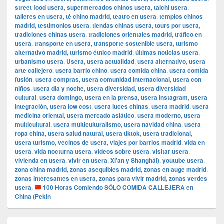
street food usera
,
supermercados chinos usera
,
taichí usera
,
talleres en usera
,
té chino madrid
,
teatro en usera
,
templos chinos
madrid
,
testimonios usera
,
tiendas chinas usera
,
tours por usera
,
tradiciones chinas usera
,
tradiciones orientales madrid
,
tráfico en
usera
,
transporte en usera
,
transporte sostenible usera
,
turismo
alternativo madrid
,
turismo étnico madrid
,
últimas noticias usera
,
urbanismo usera
,
Usera
,
usera actualidad
,
usera alternativo
,
usera
arte callejero
,
usera barrio chino
,
usera comida china
,
usera comida
fusión
,
usera compras
,
usera comunidad internacional
,
usera con
niños
,
usera día y noche
,
usera diversidad
,
usera diversidad
cultural
,
usera domingo
,
usera en la prensa
,
usera instagram
,
usera
integración
,
usera low cost
,
usera luces chinas
,
usera madrid
,
usera
medicina oriental
,
usera mercado asiático
,
usera moderno
,
usera
multicultural
,
usera multiculturalismo
,
usera navidad china
,
usera
ropa china
,
usera salud natural
,
usera tiktok
,
usera tradicional
,
usera turismo
,
vecinos de usera
,
viajes por barrios madrid
,
vida en
usera
,
vida nocturna usera
,
vídeos sobre usera
,
visitar usera
,
vivienda en usera
,
vivir en usera
,
Xi’an y Shanghái)
,
youtube usera
,
zona china madrid
,
zonas asequibles madrid
,
zonas en auge madrid
,
zonas interesantes en usera
,
zonas para vivir madrid
,
zonas verdes
usera
,
100 Horas Comiendo SÓLO COMIDA CALLEJERA en
China (Pekín