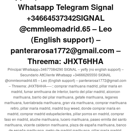
Whatsapp Telegram Signal
+34664537342SIGNAL
@cmmleomadrid.65 – Leo
(English support) –
panterarosa1772@gmail.com –
Threema: JHXT6HHA
Principal Whatsapp+34677084290 SIGNAL – yeffy (no english support) –
Secundario AttCliente Whatsapp +34666265550 SIGNAL
@cmmleomadrid.65 – Leo (English support) – panterarosa1772@gmail.com
– Threema: JHXT6HHA—–:: comprar marihuana madrid, pillar maria en
madrid, fumar amrihuana de interior, barrio del pilar madrid, alcorcon
marihuana, barrio del pilar marihuana, getafe marihuana, leganes
marihuana, fuenlabrada marihuana, gran via marihuana, comprar marihuana
retiro, pillar maria madrid, madrid buy weed, donde comprar maria en
madrid, comprar madrid estupefacientes, pillar porros en madrid, comprar
faso en madrid, aluche marihuana, lucero marihuana, paseo ermita del santo
marihuana, vicente calderon marihuana, plaza de españa marihuana, banco
de españa marihuana, metro de madrid marihuana, pillar maria madrid,