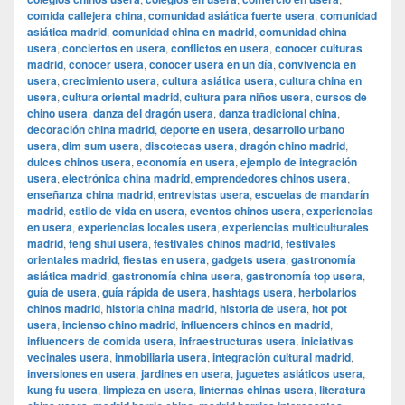
comida callejera china
,
comunidad asiática fuerte usera
,
comunidad
asiática madrid
,
comunidad china en madrid
,
comunidad china
usera
,
conciertos en usera
,
conflictos en usera
,
conocer culturas
madrid
,
conocer usera
,
conocer usera en un día
,
convivencia en
usera
,
crecimiento usera
,
cultura asiática usera
,
cultura china en
usera
,
cultura oriental madrid
,
cultura para niños usera
,
cursos de
chino usera
,
danza del dragón usera
,
danza tradicional china
,
decoración china madrid
,
deporte en usera
,
desarrollo urbano
usera
,
dim sum usera
,
discotecas usera
,
dragón chino madrid
,
dulces chinos usera
,
economía en usera
,
ejemplo de integración
usera
,
electrónica china madrid
,
emprendedores chinos usera
,
enseñanza china madrid
,
entrevistas usera
,
escuelas de mandarín
madrid
,
estilo de vida en usera
,
eventos chinos usera
,
experiencias
en usera
,
experiencias locales usera
,
experiencias multiculturales
madrid
,
feng shui usera
,
festivales chinos madrid
,
festivales
orientales madrid
,
fiestas en usera
,
gadgets usera
,
gastronomía
asiática madrid
,
gastronomía china usera
,
gastronomía top usera
,
guía de usera
,
guía rápida de usera
,
hashtags usera
,
herbolarios
chinos madrid
,
historia china madrid
,
historia de usera
,
hot pot
usera
,
incienso chino madrid
,
influencers chinos en madrid
,
influencers de comida usera
,
infraestructuras usera
,
iniciativas
vecinales usera
,
inmobiliaria usera
,
integración cultural madrid
,
inversiones en usera
,
jardines en usera
,
juguetes asiáticos usera
,
kung fu usera
,
limpieza en usera
,
linternas chinas usera
,
literatura