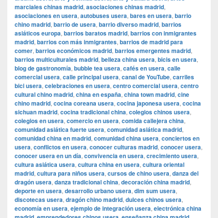
marciales chinas madrid
,
asociaciones chinas madrid
,
asociaciones en usera
,
autobuses usera
,
bares en usera
,
barrio
chino madrid
,
barrio de usera
,
barrio diverso madrid
,
barrios
asiáticos europa
,
barrios baratos madrid
,
barrios con inmigrantes
madrid
,
barrios con más inmigrantes
,
barrios de madrid para
comer
,
barrios económicos madrid
,
barrios emergentes madrid
,
barrios multiculturales madrid
,
belleza china usera
,
bicis en usera
,
blog de gastronomía
,
bubble tea usera
,
cafés en usera
,
calle
comercial usera
,
calle principal usera
,
canal de YouTube
,
carriles
bici usera
,
celebraciones en usera
,
centro comercial usera
,
centro
cultural chino madrid
,
china en españa
,
china town madrid
,
cine
chino madrid
,
cocina coreana usera
,
cocina japonesa usera
,
cocina
sichuan madrid
,
cocina tradicional china
,
colegios chinos usera
,
colegios en usera
,
comercio en usera
,
comida callejera china
,
comunidad asiática fuerte usera
,
comunidad asiática madrid
,
comunidad china en madrid
,
comunidad china usera
,
conciertos en
usera
,
conflictos en usera
,
conocer culturas madrid
,
conocer usera
,
conocer usera en un día
,
convivencia en usera
,
crecimiento usera
,
cultura asiática usera
,
cultura china en usera
,
cultura oriental
madrid
,
cultura para niños usera
,
cursos de chino usera
,
danza del
dragón usera
,
danza tradicional china
,
decoración china madrid
,
deporte en usera
,
desarrollo urbano usera
,
dim sum usera
,
discotecas usera
,
dragón chino madrid
,
dulces chinos usera
,
economía en usera
,
ejemplo de integración usera
,
electrónica china
madrid
,
emprendedores chinos usera
,
enseñanza china madrid
,