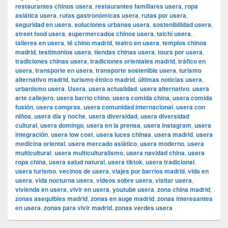
restaurantes chinos usera
,
restaurantes familiares usera
,
ropa
asiática usera
,
rutas gastronómicas usera
,
rutas por usera
,
seguridad en usera
,
soluciones urbanas usera
,
sostenibilidad usera
,
street food usera
,
supermercados chinos usera
,
taichí usera
,
talleres en usera
,
té chino madrid
,
teatro en usera
,
templos chinos
madrid
,
testimonios usera
,
tiendas chinas usera
,
tours por usera
,
tradiciones chinas usera
,
tradiciones orientales madrid
,
tráfico en
usera
,
transporte en usera
,
transporte sostenible usera
,
turismo
alternativo madrid
,
turismo étnico madrid
,
últimas noticias usera
,
urbanismo usera
,
Usera
,
usera actualidad
,
usera alternativo
,
usera
arte callejero
,
usera barrio chino
,
usera comida china
,
usera comida
fusión
,
usera compras
,
usera comunidad internacional
,
usera con
niños
,
usera día y noche
,
usera diversidad
,
usera diversidad
cultural
,
usera domingo
,
usera en la prensa
,
usera instagram
,
usera
integración
,
usera low cost
,
usera luces chinas
,
usera madrid
,
usera
medicina oriental
,
usera mercado asiático
,
usera moderno
,
usera
multicultural
,
usera multiculturalismo
,
usera navidad china
,
usera
ropa china
,
usera salud natural
,
usera tiktok
,
usera tradicional
,
usera turismo
,
vecinos de usera
,
viajes por barrios madrid
,
vida en
usera
,
vida nocturna usera
,
vídeos sobre usera
,
visitar usera
,
vivienda en usera
,
vivir en usera
,
youtube usera
,
zona china madrid
,
zonas asequibles madrid
,
zonas en auge madrid
,
zonas interesantes
en usera
,
zonas para vivir madrid
,
zonas verdes usera