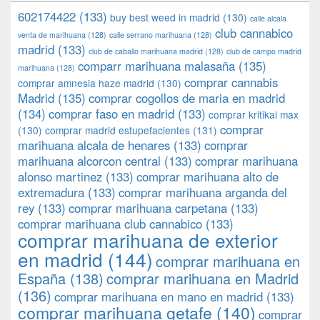
602174422
(133)
buy best weed in madrid
(130)
calle alcala
club cannabico
venta de marihuana
(128)
calle serrano marihuana
(128)
madrid
(133)
club de caballo marihuana madrid
(128)
club de campo madrid
comparr marihuana malasaña
(135)
marihuana
(128)
comprar cannabis
comprar amnesia haze madrid
(130)
Madrid
(135)
comprar cogollos de maria en madrid
(134)
comprar faso en madrid
(133)
comprar kritikal max
comprar
(130)
comprar madrid estupefacientes
(131)
marihuana alcala de henares
(133)
comprar
marihuana alcorcon central
(133)
comprar marihuana
alonso martinez
(133)
comprar marihuana alto de
extremadura
(133)
comprar marihuana arganda del
rey
(133)
comprar marihuana carpetana
(133)
comprar marihuana club cannabico
(133)
comprar marihuana de exterior
en madrid
(144)
comprar marihuana en
España
(138)
comprar marihuana en Madrid
(136)
comprar marihuana en mano en madrid
(133)
comprar marihuana getafe
(140)
comprar