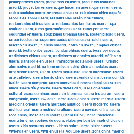
polideportivos usera
,
problemas en usera
,
productos asiáticos
madrid
,
proyectos en usera
,
qué hacer en usera
,
qué ver en usera
,
redes sociales usera
,
reformas en usera
,
relaciones china españa
,
reportajes sobre usera
,
restaurantes auténticos chinos
,
restaurantes chinos usera
,
restaurantes familiares usera
,
ropa
asiática usera
,
rutas gastronómicas usera
,
rutas por usera
,
seguridad en usera
,
soluciones urbanas usera
,
sostenibilidad usera
,
street food usera
,
supermercados chinos usera
,
taichí usera
,
talleres en usera
,
té chino madrid
,
teatro en usera
,
templos chinos
madrid
,
testimonios usera
,
tiendas chinas usera
,
tours por usera
,
tradiciones chinas usera
,
tradiciones orientales madrid
,
tráfico en
usera
,
transporte en usera
,
transporte sostenible usera
,
turismo
alternativo madrid
,
turismo étnico madrid
,
últimas noticias usera
,
urbanismo usera
,
Usera
,
usera actualidad
,
usera alternativo
,
usera
arte callejero
,
usera barrio chino
,
usera comida china
,
usera comida
fusión
,
usera compras
,
usera comunidad internacional
,
usera con
niños
,
usera día y noche
,
usera diversidad
,
usera diversidad
cultural
,
usera domingo
,
usera en la prensa
,
usera instagram
,
usera
integración
,
usera low cost
,
usera luces chinas
,
usera madrid
,
usera
medicina oriental
,
usera mercado asiático
,
usera moderno
,
usera
multicultural
,
usera multiculturalismo
,
usera navidad china
,
usera
ropa china
,
usera salud natural
,
usera tiktok
,
usera tradicional
,
usera turismo
,
vecinos de usera
,
viajes por barrios madrid
,
vida en
usera
,
vida nocturna usera
,
vídeos sobre usera
,
visitar usera
,
vivienda en usera
,
vivir en usera
,
youtube usera
,
zona china madrid
,