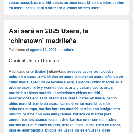
zonas asequibles madrid
,
zonas en auge madrid
,
zonas interesantes
en usera
,
zonas para vivir madrid
,
zonas verdes usera
Así será en 2025 Usera, la
‘chinatown’ madrileña
Publicado el
agosto 13, 2025
por
admin
Contact Us on Threema
Publicado en
articulos
|
Etiquetado
accesos usera
,
actividades
culturales usera
,
actividades en usera
,
alquiler en usera
,
año nuevo
chino usera
,
apertura de locales usera
,
aprender chino madrid
,
arte
urbano usera
,
arte y comida usera
,
arte y cultura usera
,
artes
marciales chinas madrid
,
asociaciones chinas madrid
,
asociaciones en usera
,
autobuses usera
,
bares en usera
,
barrio
chino madrid
,
barrio de usera
,
barrio diverso madrid
,
barrios
asiáticos europa
,
barrios baratos madrid
,
barrios con inmigrantes
madrid
,
barrios con más inmigrantes
,
barrios de madrid para
comer
,
barrios económicos madrid
,
barrios emergentes madrid
,
barrios multiculturales madrid
,
belleza china usera
,
bicis en usera
,
blog de gastronomía
,
bubble tea usera
,
cafés en usera
,
calle