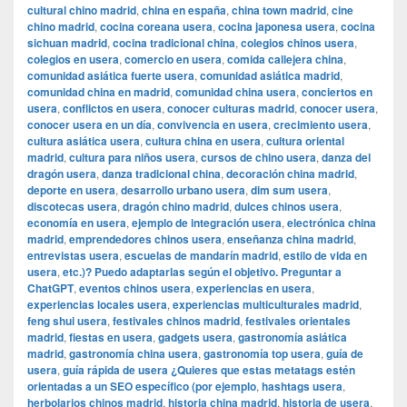
cultural chino madrid
,
china en españa
,
china town madrid
,
cine
chino madrid
,
cocina coreana usera
,
cocina japonesa usera
,
cocina
sichuan madrid
,
cocina tradicional china
,
colegios chinos usera
,
colegios en usera
,
comercio en usera
,
comida callejera china
,
comunidad asiática fuerte usera
,
comunidad asiática madrid
,
comunidad china en madrid
,
comunidad china usera
,
conciertos en
usera
,
conflictos en usera
,
conocer culturas madrid
,
conocer usera
,
conocer usera en un día
,
convivencia en usera
,
crecimiento usera
,
cultura asiática usera
,
cultura china en usera
,
cultura oriental
madrid
,
cultura para niños usera
,
cursos de chino usera
,
danza del
dragón usera
,
danza tradicional china
,
decoración china madrid
,
deporte en usera
,
desarrollo urbano usera
,
dim sum usera
,
discotecas usera
,
dragón chino madrid
,
dulces chinos usera
,
economía en usera
,
ejemplo de integración usera
,
electrónica china
madrid
,
emprendedores chinos usera
,
enseñanza china madrid
,
entrevistas usera
,
escuelas de mandarín madrid
,
estilo de vida en
usera
,
etc.)? Puedo adaptarlas según el objetivo. Preguntar a
ChatGPT
,
eventos chinos usera
,
experiencias en usera
,
experiencias locales usera
,
experiencias multiculturales madrid
,
feng shui usera
,
festivales chinos madrid
,
festivales orientales
madrid
,
fiestas en usera
,
gadgets usera
,
gastronomía asiática
madrid
,
gastronomía china usera
,
gastronomía top usera
,
guía de
usera
,
guía rápida de usera ¿Quieres que estas metatags estén
orientadas a un SEO específico (por ejemplo
,
hashtags usera
,
herbolarios chinos madrid
,
historia china madrid
,
historia de usera
,