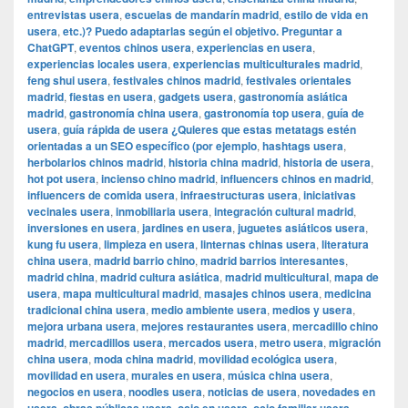
entrevistas usera
,
escuelas de mandarín madrid
,
estilo de vida en
usera
,
etc.)? Puedo adaptarlas según el objetivo. Preguntar a
ChatGPT
,
eventos chinos usera
,
experiencias en usera
,
experiencias locales usera
,
experiencias multiculturales madrid
,
feng shui usera
,
festivales chinos madrid
,
festivales orientales
madrid
,
fiestas en usera
,
gadgets usera
,
gastronomía asiática
madrid
,
gastronomía china usera
,
gastronomía top usera
,
guía de
usera
,
guía rápida de usera ¿Quieres que estas metatags estén
orientadas a un SEO específico (por ejemplo
,
hashtags usera
,
herbolarios chinos madrid
,
historia china madrid
,
historia de usera
,
hot pot usera
,
incienso chino madrid
,
influencers chinos en madrid
,
influencers de comida usera
,
infraestructuras usera
,
iniciativas
vecinales usera
,
inmobiliaria usera
,
integración cultural madrid
,
inversiones en usera
,
jardines en usera
,
juguetes asiáticos usera
,
kung fu usera
,
limpieza en usera
,
linternas chinas usera
,
literatura
china usera
,
madrid barrio chino
,
madrid barrios interesantes
,
madrid china
,
madrid cultura asiática
,
madrid multicultural
,
mapa de
usera
,
mapa multicultural madrid
,
masajes chinos usera
,
medicina
tradicional china usera
,
medio ambiente usera
,
medios y usera
,
mejora urbana usera
,
mejores restaurantes usera
,
mercadillo chino
madrid
,
mercadillos usera
,
mercados usera
,
metro usera
,
migración
china usera
,
moda china madrid
,
movilidad ecológica usera
,
movilidad en usera
,
murales en usera
,
música china usera
,
negocios en usera
,
noodles usera
,
noticias de usera
,
novedades en
,
,
,
,