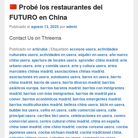
Probé los restaurantes del
FUTURO en China
Publicado el
agosto 13, 2025
por
admin
Contact Us on Threema
Publicado en
articulos
|
Etiquetado
accesos usera
,
actividades
culturales usera
,
actividades en usera
,
alquiler en usera
,
año nuevo
chino usera
,
apertura de locales usera
,
aprender chino madrid
,
arte
urbano usera
,
arte y comida usera
,
arte y cultura usera
,
artes
marciales chinas madrid
,
asociaciones chinas madrid
,
asociaciones en usera
,
autobuses usera
,
bares en usera
,
barrio
chino madrid
,
barrio de usera
,
barrio diverso madrid
,
barrios
asiáticos europa
,
barrios baratos madrid
,
barrios con inmigrantes
madrid
,
barrios con más inmigrantes
,
barrios de madrid para
comer
,
barrios económicos madrid
,
barrios emergentes madrid
,
barrios multiculturales madrid
,
belleza china usera
,
bicis en usera
,
bubble tea usera
,
cafés en usera
,
calle comercial usera
,
calle
principal usera
,
carriles bici usera
,
celebraciones en usera
,
centro
comercial usera
,
centro cultural chino madrid
,
china en españa
,
china town madrid
,
cine chino madrid
,
cocina coreana usera
,
cocina
japonesa usera
,
cocina sichuan madrid
,
cocina tradicional china
,
colegios chinos usera
,
colegios en usera
,
comercio en usera
,