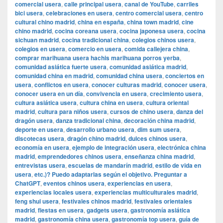
comercial usera
,
calle principal usera
,
canal de YouTube
,
carriles
bici usera
,
celebraciones en usera
,
centro comercial usera
,
centro
cultural chino madrid
,
china en españa
,
china town madrid
,
cine
chino madrid
,
cocina coreana usera
,
cocina japonesa usera
,
cocina
sichuan madrid
,
cocina tradicional china
,
colegios chinos usera
,
colegios en usera
,
comercio en usera
,
comida callejera china
,
comprar marihuana usera hachis marihuana porros yerba
,
comunidad asiática fuerte usera
,
comunidad asiática madrid
,
comunidad china en madrid
,
comunidad china usera
,
conciertos en
usera
,
conflictos en usera
,
conocer culturas madrid
,
conocer usera
,
conocer usera en un día
,
convivencia en usera
,
crecimiento usera
,
cultura asiática usera
,
cultura china en usera
,
cultura oriental
madrid
,
cultura para niños usera
,
cursos de chino usera
,
danza del
dragón usera
,
danza tradicional china
,
decoración china madrid
,
deporte en usera
,
desarrollo urbano usera
,
dim sum usera
,
discotecas usera
,
dragón chino madrid
,
dulces chinos usera
,
economía en usera
,
ejemplo de integración usera
,
electrónica china
madrid
,
emprendedores chinos usera
,
enseñanza china madrid
,
entrevistas usera
,
escuelas de mandarín madrid
,
estilo de vida en
usera
,
etc.)? Puedo adaptarlas según el objetivo. Preguntar a
ChatGPT
,
eventos chinos usera
,
experiencias en usera
,
experiencias locales usera
,
experiencias multiculturales madrid
,
feng shui usera
,
festivales chinos madrid
,
festivales orientales
madrid
,
fiestas en usera
,
gadgets usera
,
gastronomía asiática
madrid
,
gastronomía china usera
,
gastronomía top usera
,
guía de