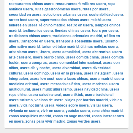
restaurantes chinos usera
,
restaurantes familiares usera
,
ropa
asiática usera
,
rutas gastronómicas usera
,
rutas por usera
,
seguridad en usera
,
soluciones urbanas usera
,
sostenibilidad usera
,
street food usera
,
supermercados chinos usera
,
taichí usera
,
talleres en usera
,
té chino madrid
,
teatro en usera
,
templos chinos
madrid
,
testimonios usera
,
tiendas chinas usera
,
tours por usera
,
tradiciones chinas usera
,
tradiciones orientales madrid
,
tráfico en
usera
,
transporte en usera
,
transporte sostenible usera
,
turismo
alternativo madrid
,
turismo étnico madrid
,
últimas noticias usera
,
urbanismo usera
,
Usera
,
usera actualidad
,
usera alternativo
,
usera
arte callejero
,
usera barrio chino
,
usera comida china
,
usera comida
fusión
,
usera compras
,
usera comunidad internacional
,
usera con
niños
,
usera día y noche
,
usera diversidad
,
usera diversidad
cultural
,
usera domingo
,
usera en la prensa
,
usera instagram
,
usera
integración
,
usera low cost
,
usera luces chinas
,
usera madrid
,
usera
medicina oriental
,
usera mercado asiático
,
usera moderno
,
usera
multicultural
,
usera multiculturalismo
,
usera navidad china
,
usera
ropa china
,
usera salud natural
,
usera tiktok
,
usera tradicional
,
usera turismo
,
vecinos de usera
,
viajes por barrios madrid
,
vida en
usera
,
vida nocturna usera
,
vídeos sobre usera
,
visitar usera
,
vivienda en usera
,
vivir en usera
,
youtube usera
,
zona china madrid
,
zonas asequibles madrid
,
zonas en auge madrid
,
zonas interesantes
en usera
,
zonas para vivir madrid
,
zonas verdes usera