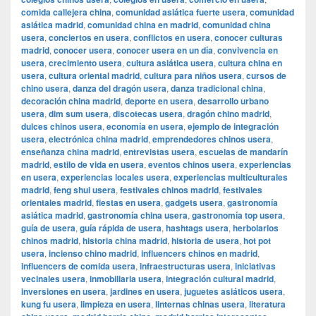
comida callejera china
,
comunidad asiática fuerte usera
,
comunidad
asiática madrid
,
comunidad china en madrid
,
comunidad china
usera
,
conciertos en usera
,
conflictos en usera
,
conocer culturas
madrid
,
conocer usera
,
conocer usera en un día
,
convivencia en
usera
,
crecimiento usera
,
cultura asiática usera
,
cultura china en
usera
,
cultura oriental madrid
,
cultura para niños usera
,
cursos de
chino usera
,
danza del dragón usera
,
danza tradicional china
,
decoración china madrid
,
deporte en usera
,
desarrollo urbano
usera
,
dim sum usera
,
discotecas usera
,
dragón chino madrid
,
dulces chinos usera
,
economía en usera
,
ejemplo de integración
usera
,
electrónica china madrid
,
emprendedores chinos usera
,
enseñanza china madrid
,
entrevistas usera
,
escuelas de mandarín
madrid
,
estilo de vida en usera
,
eventos chinos usera
,
experiencias
en usera
,
experiencias locales usera
,
experiencias multiculturales
madrid
,
feng shui usera
,
festivales chinos madrid
,
festivales
orientales madrid
,
fiestas en usera
,
gadgets usera
,
gastronomía
asiática madrid
,
gastronomía china usera
,
gastronomía top usera
,
guía de usera
,
guía rápida de usera
,
hashtags usera
,
herbolarios
chinos madrid
,
historia china madrid
,
historia de usera
,
hot pot
usera
,
incienso chino madrid
,
influencers chinos en madrid
,
influencers de comida usera
,
infraestructuras usera
,
iniciativas
vecinales usera
,
inmobiliaria usera
,
integración cultural madrid
,
inversiones en usera
,
jardines en usera
,
juguetes asiáticos usera
,
kung fu usera
,
limpieza en usera
,
linternas chinas usera
,
literatura