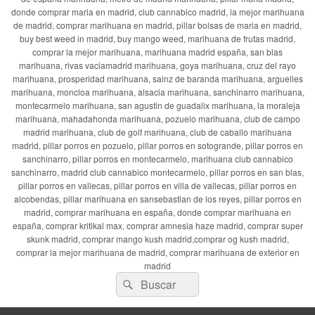
donde comprar maria en madrid, club cannabico madrid, la mejor marihuana
de madrid, comprar marihuana en madrid, pillar bolsas de maria en madrid,
buy best weed in madrid, buy mango weed, marihuana de frutas madrid,
comprar la mejor marihuana, marihuana madrid españa, san blas
marihuana, rivas vaciamadrid marihuana, goya marihuana, cruz del rayo
marihuana, prosperidad marihuana, sainz de baranda marihuana, arguelles
marihuana, moncloa marihuana, alsacia marihuana, sanchinarro marihuana,
montecarmelo marihuana, san agustin de guadalix marihuana, la moraleja
marihuana, mahadahonda marihuana, pozuelo marihuana, club de campo
madrid marihuana, club de golf marihuana, club de caballo marihuana
madrid, pillar porros en pozuelo, pillar porros en sotogrande, pillar porros en
sanchinarro, pillar porros en montecarmelo, marihuana club cannabico
sanchinarro, madrid club cannabico montecarmelo, pillar porros en san blas,
pillar porros en vallecas, pillar porros en villa de vallecas, pillar porros en
alcobendas, pillar marihuana en sansebastian de los reyes, pillar porros en
madrid, comprar marihuana en españa, donde comprar marihuana en
españa, comprar kritikal max, comprar amnesia haze madrid, comprar super
skunk madrid, comprar mango kush madrid,comprar og kush madrid,
comprar la mejor marihuana de madrid, comprar marihuana de exterior en
madrid
Buscar
Buscar
por: