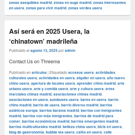
zonas asequibles madrid
,
zonas en auge madrid
,
zonas interesantes
en usera
,
zonas para vivir madrid
,
zonas verdes usera
Así será en 2025 Usera, la
‘chinatown’ madrileña
Publicado el
agosto 13, 2025
por
admin
Contact Us on Threema
Publicado en
articulos
|
Etiquetado
accesos usera
,
actividades
culturales usera
,
actividades en usera
,
alquiler en usera
,
año nuevo
chino usera
,
apertura de locales usera
,
aprender chino madrid
,
arte
urbano usera
,
arte y comida usera
,
arte y cultura usera
,
artes
marciales chinas madrid
,
asociaciones chinas madrid
,
asociaciones en usera
,
autobuses usera
,
bares en usera
,
barrio
chino madrid
,
barrio de usera
,
barrio diverso madrid
,
barrios
asiáticos europa
,
barrios baratos madrid
,
barrios con inmigrantes
madrid
,
barrios con más inmigrantes
,
barrios de madrid para
comer
,
barrios económicos madrid
,
barrios emergentes madrid
,
barrios multiculturales madrid
,
belleza china usera
,
bicis en usera
,
blog de gastronomía
,
bubble tea usera
,
cafés en usera
,
calle