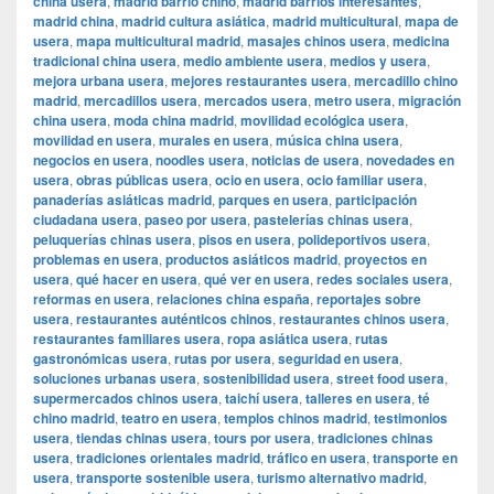
china usera
,
madrid barrio chino
,
madrid barrios interesantes
,
madrid china
,
madrid cultura asiática
,
madrid multicultural
,
mapa de
usera
,
mapa multicultural madrid
,
masajes chinos usera
,
medicina
tradicional china usera
,
medio ambiente usera
,
medios y usera
,
mejora urbana usera
,
mejores restaurantes usera
,
mercadillo chino
madrid
,
mercadillos usera
,
mercados usera
,
metro usera
,
migración
china usera
,
moda china madrid
,
movilidad ecológica usera
,
movilidad en usera
,
murales en usera
,
música china usera
,
negocios en usera
,
noodles usera
,
noticias de usera
,
novedades en
usera
,
obras públicas usera
,
ocio en usera
,
ocio familiar usera
,
panaderías asiáticas madrid
,
parques en usera
,
participación
ciudadana usera
,
paseo por usera
,
pastelerías chinas usera
,
peluquerías chinas usera
,
pisos en usera
,
polideportivos usera
,
problemas en usera
,
productos asiáticos madrid
,
proyectos en
usera
,
qué hacer en usera
,
qué ver en usera
,
redes sociales usera
,
reformas en usera
,
relaciones china españa
,
reportajes sobre
usera
,
restaurantes auténticos chinos
,
restaurantes chinos usera
,
restaurantes familiares usera
,
ropa asiática usera
,
rutas
gastronómicas usera
,
rutas por usera
,
seguridad en usera
,
soluciones urbanas usera
,
sostenibilidad usera
,
street food usera
,
supermercados chinos usera
,
taichí usera
,
talleres en usera
,
té
chino madrid
,
teatro en usera
,
templos chinos madrid
,
testimonios
usera
,
tiendas chinas usera
,
tours por usera
,
tradiciones chinas
usera
,
tradiciones orientales madrid
,
tráfico en usera
,
transporte en
usera
,
transporte sostenible usera
,
turismo alternativo madrid
,