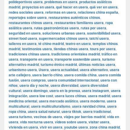
polideportivos usera
,
problemas en usera
,
productos asiáticos
madrid
,
proyectos en usera
,
qué hacer en usera
,
qué ver en usera
,
redes sociales usera
,
reformas en usera
,
relaciones china españa
,
reportajes sobre usera
,
restaurantes auténticos chinos
,
restaurantes chinos usera
,
restaurantes familiares usera
,
ropa
asiática usera
,
rutas gastronómicas usera
,
rutas por usera
,
seguridad en usera
,
soluciones urbanas usera
,
sostenibilidad usera
,
street food usera
,
supermercados chinos usera
,
taichí usera
,
talleres en usera
,
té chino madrid
,
teatro en usera
,
templos chinos
madrid
,
testimonios usera
,
tiendas chinas usera
,
tours por usera
,
tradiciones chinas usera
,
tradiciones orientales madrid
,
tráfico en
usera
,
transporte en usera
,
transporte sostenible usera
,
turismo
alternativo madrid
,
turismo étnico madrid
,
últimas noticias usera
,
urbanismo usera
,
Usera
,
usera actualidad
,
usera alternativo
,
usera
arte callejero
,
usera barrio chino
,
usera comida china
,
usera comida
fusión
,
usera compras
,
usera comunidad internacional
,
usera con
niños
,
usera día y noche
,
usera diversidad
,
usera diversidad
cultural
,
usera domingo
,
usera en la prensa
,
usera instagram
,
usera
integración
,
usera low cost
,
usera luces chinas
,
usera madrid
,
usera
medicina oriental
,
usera mercado asiático
,
usera moderno
,
usera
multicultural
,
usera multiculturalismo
,
usera navidad china
,
usera
ropa china
,
usera salud natural
,
usera tiktok
,
usera tradicional
,
usera turismo
,
vecinos de usera
,
viajes por barrios madrid
,
vida en
usera
,
vida nocturna usera
,
vídeos sobre usera
,
visitar usera
,
vivienda en usera
,
vivir en usera
,
youtube usera
,
zona china madrid
,