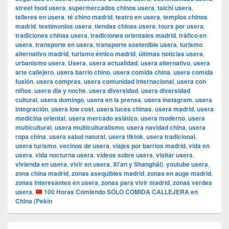
street food usera
,
supermercados chinos usera
,
taichí usera
,
talleres en usera
,
té chino madrid
,
teatro en usera
,
templos chinos
madrid
,
testimonios usera
,
tiendas chinas usera
,
tours por usera
,
tradiciones chinas usera
,
tradiciones orientales madrid
,
tráfico en
usera
,
transporte en usera
,
transporte sostenible usera
,
turismo
alternativo madrid
,
turismo étnico madrid
,
últimas noticias usera
,
urbanismo usera
,
Usera
,
usera actualidad
,
usera alternativo
,
usera
arte callejero
,
usera barrio chino
,
usera comida china
,
usera comida
fusión
,
usera compras
,
usera comunidad internacional
,
usera con
niños
,
usera día y noche
,
usera diversidad
,
usera diversidad
cultural
,
usera domingo
,
usera en la prensa
,
usera instagram
,
usera
integración
,
usera low cost
,
usera luces chinas
,
usera madrid
,
usera
medicina oriental
,
usera mercado asiático
,
usera moderno
,
usera
multicultural
,
usera multiculturalismo
,
usera navidad china
,
usera
ropa china
,
usera salud natural
,
usera tiktok
,
usera tradicional
,
usera turismo
,
vecinos de usera
,
viajes por barrios madrid
,
vida en
usera
,
vida nocturna usera
,
vídeos sobre usera
,
visitar usera
,
vivienda en usera
,
vivir en usera
,
Xi’an y Shanghái)
,
youtube usera
,
zona china madrid
,
zonas asequibles madrid
,
zonas en auge madrid
,
zonas interesantes en usera
,
zonas para vivir madrid
,
zonas verdes
usera
,
100 Horas Comiendo SÓLO COMIDA CALLEJERA en
China (Pekín