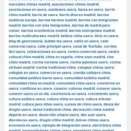
marciales chinas madrid
,
asociaciones chinas madrid
,
asociaciones en usera
,
autobuses usera
,
bares en usera
,
barrio
chino madrid
,
barrio de usera
,
barrio diverso madrid
,
barrios
asiáticos europa
,
barrios baratos madrid
,
barrios con inmigrantes
madrid
,
barrios con más inmigrantes
,
barrios de madrid para
comer
,
barrios económicos madrid
,
barrios emergentes madrid
,
barrios multiculturales madrid
,
belleza china usera
,
bicis en usera
,
blog de gastronomía
,
bubble tea usera
,
cafés en usera
,
calle
comercial usera
,
calle principal usera
,
canal de YouTube
,
carriles
bici usera
,
celebraciones en usera
,
centro comercial usera
,
centro
cultural chino madrid
,
china en españa
,
china town madrid
,
cine
chino madrid
,
cocina coreana usera
,
cocina japonesa usera
,
cocina
sichuan madrid
,
cocina tradicional china
,
colegios chinos usera
,
colegios en usera
,
comercio en usera
,
comida callejera china
,
comunidad asiática fuerte usera
,
comunidad asiática madrid
,
comunidad china en madrid
,
comunidad china usera
,
conciertos en
usera
,
conflictos en usera
,
conocer culturas madrid
,
conocer usera
,
conocer usera en un día
,
convivencia en usera
,
crecimiento usera
,
cultura asiática usera
,
cultura china en usera
,
cultura oriental
madrid
,
cultura para niños usera
,
cursos de chino usera
,
danza del
dragón usera
,
danza tradicional china
,
decoración china madrid
,
deporte en usera
,
desarrollo urbano usera
,
dim sum usera
,
discotecas usera
,
dragón chino madrid
,
dulces chinos usera
,
economía en usera
,
ejemplo de integración usera
,
electrónica china
madrid
,
emprendedores chinos usera
,
enseñanza china madrid
,