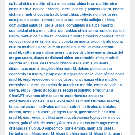
cultural chino madrid
,
china en españa
,
china town madrid
,
cine
chino madrid
,
cocina coreana usera
,
cocina japonesa usera
,
cocina
sichuan madrid
,
cocina tradicional china
,
colegios chinos usera
,
colegios en usera
,
comercio en usera
,
comida callejera china
,
comunidad asiática fuerte usera
,
comunidad asiática madrid
,
comunidad china en madrid
,
comunidad china usera
,
conciertos en
usera
,
conflictos en usera
,
conocer culturas madrid
,
conocer usera
,
conocer usera en un día
,
convivencia en usera
,
crecimiento usera
,
cultura asiática usera
,
cultura china en usera
,
cultura oriental
madrid
,
cultura para niños usera
,
cursos de chino usera
,
danza del
dragón usera
,
danza tradicional china
,
decoración china madrid
,
deporte en usera
,
desarrollo urbano usera
,
dim sum usera
,
discotecas usera
,
dragón chino madrid
,
dulces chinos usera
,
economía en usera
,
ejemplo de integración usera
,
electrónica china
madrid
,
emprendedores chinos usera
,
enseñanza china madrid
,
entrevistas usera
,
escuelas de mandarín madrid
,
estilo de vida en
usera
,
etc.)? Puedo adaptarlas según el objetivo. Preguntar a
ChatGPT
,
eventos chinos usera
,
experiencias en usera
,
experiencias locales usera
,
experiencias multiculturales madrid
,
feng shui usera
,
festivales chinos madrid
,
festivales orientales
madrid
,
fiestas en usera
,
gadgets usera
,
gastronomía asiática
madrid
,
gastronomía china usera
,
gastronomía top usera
,
guía de
usera
,
guía rápida de usera ¿Quieres que estas metatags estén
orientadas a un SEO específico (por ejemplo
,
hashtags usera
,
herbolarios chinos madrid
,
historia china madrid
,
historia de usera
,