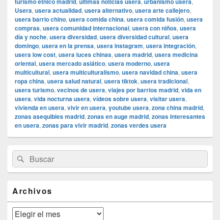
turismo étnico madrid
,
últimas noticias usera
,
urbanismo usera
,
Usera
,
usera actualidad
,
usera alternativo
,
usera arte callejero
,
usera barrio chino
,
usera comida china
,
usera comida fusión
,
usera
compras
,
usera comunidad internacional
,
usera con niños
,
usera
día y noche
,
usera diversidad
,
usera diversidad cultural
,
usera
domingo
,
usera en la prensa
,
usera instagram
,
usera integración
,
usera low cost
,
usera luces chinas
,
usera madrid
,
usera medicina
oriental
,
usera mercado asiático
,
usera moderno
,
usera
multicultural
,
usera multiculturalismo
,
usera navidad china
,
usera
ropa china
,
usera salud natural
,
usera tiktok
,
usera tradicional
,
usera turismo
,
vecinos de usera
,
viajes por barrios madrid
,
vida en
usera
,
vida nocturna usera
,
vídeos sobre usera
,
visitar usera
,
vivienda en usera
,
vivir en usera
,
youtube usera
,
zona china madrid
,
zonas asequibles madrid
,
zonas en auge madrid
,
zonas interesantes
en usera
,
zonas para vivir madrid
,
zonas verdes usera
El
Buscar
Buscar
área
por:
de
widget
barra
Archivos
lateral
primaria
Archivos