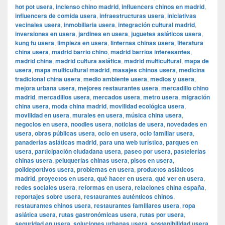
hot pot usera
,
incienso chino madrid
,
influencers chinos en madrid
,
influencers de comida usera
,
infraestructuras usera
,
iniciativas
vecinales usera
,
inmobiliaria usera
,
integración cultural madrid
,
inversiones en usera
,
jardines en usera
,
juguetes asiáticos usera
,
kung fu usera
,
limpieza en usera
,
linternas chinas usera
,
literatura
china usera
,
madrid barrio chino
,
madrid barrios interesantes
,
madrid china
,
madrid cultura asiática
,
madrid multicultural
,
mapa de
usera
,
mapa multicultural madrid
,
masajes chinos usera
,
medicina
tradicional china usera
,
medio ambiente usera
,
medios y usera
,
mejora urbana usera
,
mejores restaurantes usera
,
mercadillo chino
madrid
,
mercadillos usera
,
mercados usera
,
metro usera
,
migración
china usera
,
moda china madrid
,
movilidad ecológica usera
,
movilidad en usera
,
murales en usera
,
música china usera
,
negocios en usera
,
noodles usera
,
noticias de usera
,
novedades en
usera
,
obras públicas usera
,
ocio en usera
,
ocio familiar usera
,
panaderías asiáticas madrid
,
para una web turística
,
parques en
usera
,
participación ciudadana usera
,
paseo por usera
,
pastelerías
chinas usera
,
peluquerías chinas usera
,
pisos en usera
,
polideportivos usera
,
problemas en usera
,
productos asiáticos
madrid
,
proyectos en usera
,
qué hacer en usera
,
qué ver en usera
,
redes sociales usera
,
reformas en usera
,
relaciones china españa
,
reportajes sobre usera
,
restaurantes auténticos chinos
,
restaurantes chinos usera
,
restaurantes familiares usera
,
ropa
asiática usera
,
rutas gastronómicas usera
,
rutas por usera
,
seguridad en usera
,
soluciones urbanas usera
,
sostenibilidad usera
,