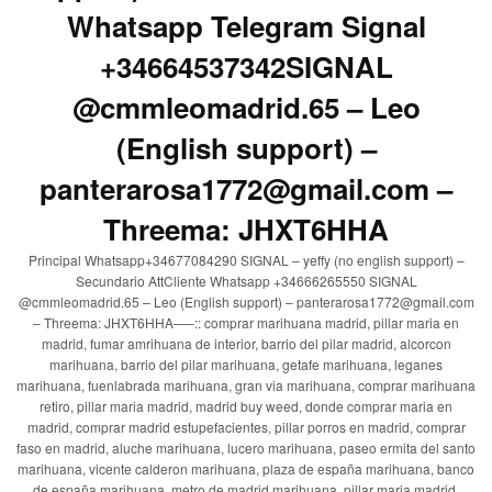
Whatsapp Telegram Signal
+34664537342SIGNAL
@cmmleomadrid.65 – Leo
(English support) –
panterarosa1772@gmail.com –
Threema: JHXT6HHA
Principal Whatsapp+34677084290 SIGNAL – yeffy (no english support) –
Secundario AttCliente Whatsapp +34666265550 SIGNAL
@cmmleomadrid.65 – Leo (English support) – panterarosa1772@gmail.com
– Threema: JHXT6HHA—–:: comprar marihuana madrid, pillar maria en
madrid, fumar amrihuana de interior, barrio del pilar madrid, alcorcon
marihuana, barrio del pilar marihuana, getafe marihuana, leganes
marihuana, fuenlabrada marihuana, gran via marihuana, comprar marihuana
retiro, pillar maria madrid, madrid buy weed, donde comprar maria en
madrid, comprar madrid estupefacientes, pillar porros en madrid, comprar
faso en madrid, aluche marihuana, lucero marihuana, paseo ermita del santo
marihuana, vicente calderon marihuana, plaza de españa marihuana, banco
de españa marihuana, metro de madrid marihuana, pillar maria madrid,