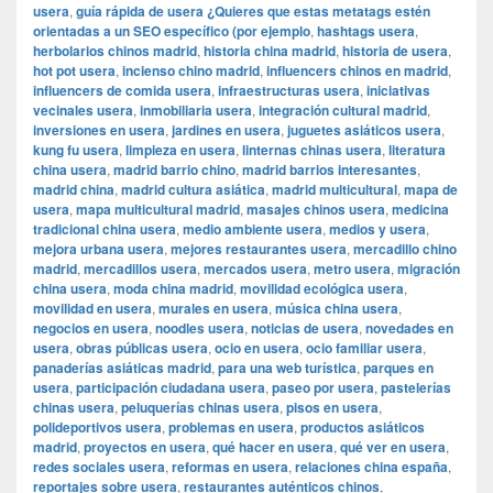
usera
,
guía rápida de usera ¿Quieres que estas metatags estén
orientadas a un SEO específico (por ejemplo
,
hashtags usera
,
herbolarios chinos madrid
,
historia china madrid
,
historia de usera
,
hot pot usera
,
incienso chino madrid
,
influencers chinos en madrid
,
influencers de comida usera
,
infraestructuras usera
,
iniciativas
vecinales usera
,
inmobiliaria usera
,
integración cultural madrid
,
inversiones en usera
,
jardines en usera
,
juguetes asiáticos usera
,
kung fu usera
,
limpieza en usera
,
linternas chinas usera
,
literatura
china usera
,
madrid barrio chino
,
madrid barrios interesantes
,
madrid china
,
madrid cultura asiática
,
madrid multicultural
,
mapa de
usera
,
mapa multicultural madrid
,
masajes chinos usera
,
medicina
tradicional china usera
,
medio ambiente usera
,
medios y usera
,
mejora urbana usera
,
mejores restaurantes usera
,
mercadillo chino
madrid
,
mercadillos usera
,
mercados usera
,
metro usera
,
migración
china usera
,
moda china madrid
,
movilidad ecológica usera
,
movilidad en usera
,
murales en usera
,
música china usera
,
negocios en usera
,
noodles usera
,
noticias de usera
,
novedades en
usera
,
obras públicas usera
,
ocio en usera
,
ocio familiar usera
,
panaderías asiáticas madrid
,
para una web turística
,
parques en
usera
,
participación ciudadana usera
,
paseo por usera
,
pastelerías
chinas usera
,
peluquerías chinas usera
,
pisos en usera
,
polideportivos usera
,
problemas en usera
,
productos asiáticos
madrid
,
proyectos en usera
,
qué hacer en usera
,
qué ver en usera
,
redes sociales usera
,
reformas en usera
,
relaciones china españa
,
reportajes sobre usera
,
restaurantes auténticos chinos
,