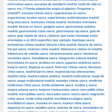
entrevistas usera
,
escuelas de mandarín madrid
,
estilo de vida en
usera
,
etc.)? Puedo adaptarlas según el objetivo. Preguntar a
ChatGPT
,
eventos chinos usera
,
experiencias en usera
,
experiencias locales usera
,
experiencias multiculturales madrid
,
feng shui usera
,
festivales chinos madrid
,
festivales orientales
madrid
,
fiestas en usera
,
gadgets usera
,
gastronomía asiática
madrid
,
gastronomía china usera
,
gastronomía top usera
,
guía de
usera
,
guía rápida de usera ¿Quieres que estas metatags estén
orientadas a un SEO específico (por ejemplo
,
hashtags usera
,
herbolarios chinos madrid
,
historia china madrid
,
historia de usera
,
hot pot usera
,
incienso chino madrid
,
influencers chinos en madrid
,
influencers de comida usera
,
infraestructuras usera
,
iniciativas
vecinales usera
,
inmobiliaria usera
,
integración cultural madrid
,
inversiones en usera
,
jardines en usera
,
juguetes asiáticos usera
,
kung fu usera
,
limpieza en usera
,
linternas chinas usera
,
literatura
china usera
,
madrid barrio chino
,
madrid barrios interesantes
,
madrid china
,
madrid cultura asiática
,
madrid multicultural
,
mapa de
usera
,
mapa multicultural madrid
,
masajes chinos usera
,
medicina
tradicional china usera
,
medio ambiente usera
,
medios y usera
,
mejora urbana usera
,
mejores restaurantes usera
,
mercadillo chino
madrid
,
mercadillos usera
,
mercados usera
,
metro usera
,
migración
china usera
,
moda china madrid
,
movilidad ecológica usera
,
movilidad en usera
,
murales en usera
,
música china usera
,
negocios en usera
,
noodles usera
,
noticias de usera
,
novedades en
,
,
,
,