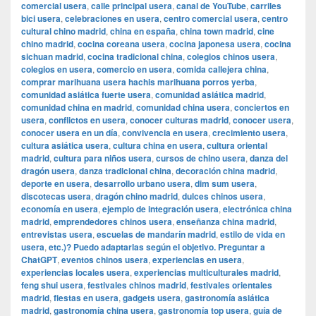
comercial usera
,
calle principal usera
,
canal de YouTube
,
carriles
bici usera
,
celebraciones en usera
,
centro comercial usera
,
centro
cultural chino madrid
,
china en españa
,
china town madrid
,
cine
chino madrid
,
cocina coreana usera
,
cocina japonesa usera
,
cocina
sichuan madrid
,
cocina tradicional china
,
colegios chinos usera
,
colegios en usera
,
comercio en usera
,
comida callejera china
,
comprar marihuana usera hachis marihuana porros yerba
,
comunidad asiática fuerte usera
,
comunidad asiática madrid
,
comunidad china en madrid
,
comunidad china usera
,
conciertos en
usera
,
conflictos en usera
,
conocer culturas madrid
,
conocer usera
,
conocer usera en un día
,
convivencia en usera
,
crecimiento usera
,
cultura asiática usera
,
cultura china en usera
,
cultura oriental
madrid
,
cultura para niños usera
,
cursos de chino usera
,
danza del
dragón usera
,
danza tradicional china
,
decoración china madrid
,
deporte en usera
,
desarrollo urbano usera
,
dim sum usera
,
discotecas usera
,
dragón chino madrid
,
dulces chinos usera
,
economía en usera
,
ejemplo de integración usera
,
electrónica china
madrid
,
emprendedores chinos usera
,
enseñanza china madrid
,
entrevistas usera
,
escuelas de mandarín madrid
,
estilo de vida en
usera
,
etc.)? Puedo adaptarlas según el objetivo. Preguntar a
ChatGPT
,
eventos chinos usera
,
experiencias en usera
,
experiencias locales usera
,
experiencias multiculturales madrid
,
feng shui usera
,
festivales chinos madrid
,
festivales orientales
madrid
,
fiestas en usera
,
gadgets usera
,
gastronomía asiática
madrid
,
gastronomía china usera
,
gastronomía top usera
,
guía de