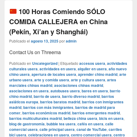
100 Horas Comiendo SÓLO
COMIDA CALLEJERA en China
(Pekín, Xi’an y Shanghái)
Publicado el
agosto 13, 2025
por
admin
Contact Us on Threema
Publicado en
Uncategorized
|
Etiquetado
accesos usera
,
actividades
culturales usera
,
actividades en usera
,
alquiler en usera
,
año nuevo
chino usera
,
apertura de locales usera
,
aprender chino madrid
,
arte
urbano usera
,
arte y comida usera
,
arte y cultura usera
,
artes
marciales chinas madrid
,
asociaciones chinas madrid
,
asociaciones en usera
,
autobuses usera
,
bares en usera
,
barrio
chino madrid
,
barrio de usera
,
barrio diverso madrid
,
barrios
asiáticos europa
,
barrios baratos madrid
,
barrios con inmigrantes
madrid
,
barrios con más inmigrantes
,
barrios de madrid para
comer
,
barrios económicos madrid
,
barrios emergentes madrid
,
barrios multiculturales madrid
,
belleza china usera
,
bicis en usera
,
blog de gastronomía
,
bubble tea usera
,
cafés en usera
,
calle
comercial usera
,
calle principal usera
,
canal de YouTube
,
carriles
bici usera
,
celebraciones en usera
,
centro comercial usera
,
centro