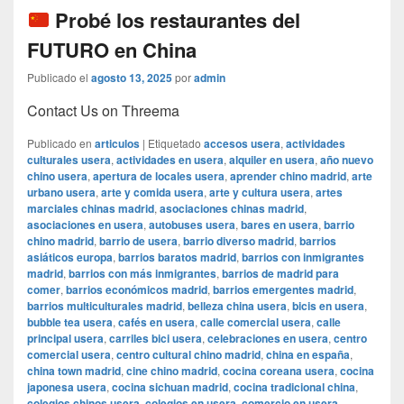
Probé los restaurantes del
FUTURO en China
Publicado el
agosto 13, 2025
por
admin
Contact Us on Threema
Publicado en
articulos
|
Etiquetado
accesos usera
,
actividades
culturales usera
,
actividades en usera
,
alquiler en usera
,
año nuevo
chino usera
,
apertura de locales usera
,
aprender chino madrid
,
arte
urbano usera
,
arte y comida usera
,
arte y cultura usera
,
artes
marciales chinas madrid
,
asociaciones chinas madrid
,
asociaciones en usera
,
autobuses usera
,
bares en usera
,
barrio
chino madrid
,
barrio de usera
,
barrio diverso madrid
,
barrios
asiáticos europa
,
barrios baratos madrid
,
barrios con inmigrantes
madrid
,
barrios con más inmigrantes
,
barrios de madrid para
comer
,
barrios económicos madrid
,
barrios emergentes madrid
,
barrios multiculturales madrid
,
belleza china usera
,
bicis en usera
,
bubble tea usera
,
cafés en usera
,
calle comercial usera
,
calle
principal usera
,
carriles bici usera
,
celebraciones en usera
,
centro
comercial usera
,
centro cultural chino madrid
,
china en españa
,
china town madrid
,
cine chino madrid
,
cocina coreana usera
,
cocina
japonesa usera
,
cocina sichuan madrid
,
cocina tradicional china
,
colegios chinos usera
,
colegios en usera
,
comercio en usera
,