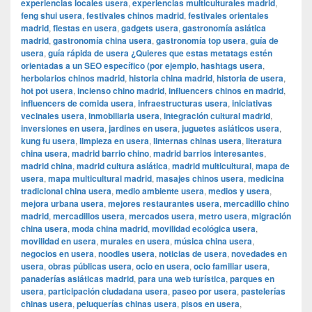
experiencias locales usera
,
experiencias multiculturales madrid
,
feng shui usera
,
festivales chinos madrid
,
festivales orientales
madrid
,
fiestas en usera
,
gadgets usera
,
gastronomía asiática
madrid
,
gastronomía china usera
,
gastronomía top usera
,
guía de
usera
,
guía rápida de usera ¿Quieres que estas metatags estén
orientadas a un SEO específico (por ejemplo
,
hashtags usera
,
herbolarios chinos madrid
,
historia china madrid
,
historia de usera
,
hot pot usera
,
incienso chino madrid
,
influencers chinos en madrid
,
influencers de comida usera
,
infraestructuras usera
,
iniciativas
vecinales usera
,
inmobiliaria usera
,
integración cultural madrid
,
inversiones en usera
,
jardines en usera
,
juguetes asiáticos usera
,
kung fu usera
,
limpieza en usera
,
linternas chinas usera
,
literatura
china usera
,
madrid barrio chino
,
madrid barrios interesantes
,
madrid china
,
madrid cultura asiática
,
madrid multicultural
,
mapa de
usera
,
mapa multicultural madrid
,
masajes chinos usera
,
medicina
tradicional china usera
,
medio ambiente usera
,
medios y usera
,
mejora urbana usera
,
mejores restaurantes usera
,
mercadillo chino
madrid
,
mercadillos usera
,
mercados usera
,
metro usera
,
migración
china usera
,
moda china madrid
,
movilidad ecológica usera
,
movilidad en usera
,
murales en usera
,
música china usera
,
negocios en usera
,
noodles usera
,
noticias de usera
,
novedades en
usera
,
obras públicas usera
,
ocio en usera
,
ocio familiar usera
,
panaderías asiáticas madrid
,
para una web turística
,
parques en
usera
,
participación ciudadana usera
,
paseo por usera
,
pastelerías
chinas usera
,
peluquerías chinas usera
,
pisos en usera
,