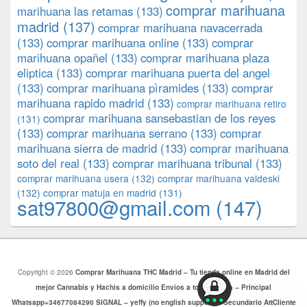
comprar marihuana
marihuana las retamas
(133)
madrid
(137)
comprar marihuana navacerrada
(133)
comprar marihuana online
(133)
comprar
marihuana opañel
(133)
comprar marihuana plaza
eliptica
(133)
comprar marihuana puerta del angel
(133)
comprar marihuana pìramides
(133)
comprar
marihuana rapido madrid
(133)
comprar marihuana retiro
comprar marihuana sansebastian de los reyes
(131)
(133)
comprar marihuana serrano
(133)
comprar
marihuana sierra de madrid
(133)
comprar marihuana
soto del real
(133)
comprar marihuana tribunal
(133)
comprar marihuana usera
(132)
comprar marihuana valdeski
(132)
comprar matuja en madrid
(131)
sat97800@gmail.com
(147)
Copyright © 2026
Comprar Marihuana THC Madrid – Tu tienda online en Madrid del
mejor Cannabis y Hachis a domicilio Envios a toda Europa – Principal
Whatsapp+34677084290 SIGNAL – yeffy (no english support) – Secundario AttCliente