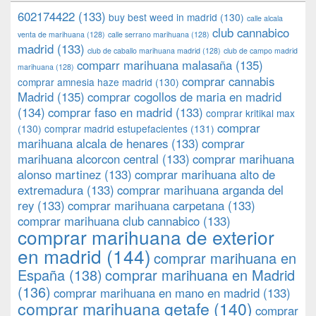
602174422
(133)
buy best weed in madrid
(130)
calle alcala
club cannabico
venta de marihuana
(128)
calle serrano marihuana
(128)
madrid
(133)
club de caballo marihuana madrid
(128)
club de campo madrid
comparr marihuana malasaña
(135)
marihuana
(128)
comprar cannabis
comprar amnesia haze madrid
(130)
Madrid
(135)
comprar cogollos de maria en madrid
(134)
comprar faso en madrid
(133)
comprar kritikal max
comprar
(130)
comprar madrid estupefacientes
(131)
marihuana alcala de henares
(133)
comprar
marihuana alcorcon central
(133)
comprar marihuana
alonso martinez
(133)
comprar marihuana alto de
extremadura
(133)
comprar marihuana arganda del
rey
(133)
comprar marihuana carpetana
(133)
comprar marihuana club cannabico
(133)
comprar marihuana de exterior
en madrid
(144)
comprar marihuana en
España
(138)
comprar marihuana en Madrid
(136)
comprar marihuana en mano en madrid
(133)
comprar marihuana getafe
(140)
comprar