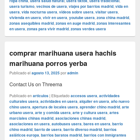
ropa china
,
usera salud natural
,
usera tiktok
,
usera tradicional
,
usera turismo
,
vecinos de usera
,
viajes por barrios madrid
,
vida en
usera
,
vida nocturna usera
,
vídeos sobre usera
,
visitar usera
,
vivienda en usera
,
vivir en usera
,
youtube usera
,
zona china madrid
,
zonas asequibles madrid
,
zonas en auge madrid
,
zonas interesantes
en usera
,
zonas para vivir madrid
,
zonas verdes usera
comprar marihuana usera hachis
marihuana porros yerba
Publicado el
agosto 13, 2025
por
admin
Contact Us on Threema
Publicado en
articulos
|
Etiquetado
accesos usera
,
actividades
culturales usera
,
actividades en usera
,
alquiler en usera
,
año nuevo
chino usera
,
apertura de locales usera
,
aprender chino madrid
,
arte
urbano usera
,
arte y comida usera
,
arte y cultura usera
,
artes
marciales chinas madrid
,
asociaciones chinas madrid
,
asociaciones en usera
,
autobuses usera
,
bares en usera
,
barrio
chino madrid
,
barrio de usera
,
barrio diverso madrid
,
barrios
asiáticos europa
,
barrios baratos madrid
,
barrios con inmigrantes