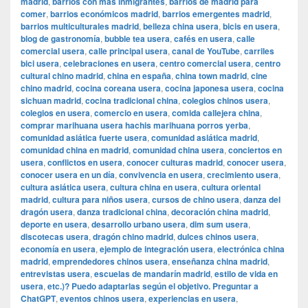
madrid
,
barrios con más inmigrantes
,
barrios de madrid para
comer
,
barrios económicos madrid
,
barrios emergentes madrid
,
barrios multiculturales madrid
,
belleza china usera
,
bicis en usera
,
blog de gastronomía
,
bubble tea usera
,
cafés en usera
,
calle
comercial usera
,
calle principal usera
,
canal de YouTube
,
carriles
bici usera
,
celebraciones en usera
,
centro comercial usera
,
centro
cultural chino madrid
,
china en españa
,
china town madrid
,
cine
chino madrid
,
cocina coreana usera
,
cocina japonesa usera
,
cocina
sichuan madrid
,
cocina tradicional china
,
colegios chinos usera
,
colegios en usera
,
comercio en usera
,
comida callejera china
,
comprar marihuana usera hachis marihuana porros yerba
,
comunidad asiática fuerte usera
,
comunidad asiática madrid
,
comunidad china en madrid
,
comunidad china usera
,
conciertos en
usera
,
conflictos en usera
,
conocer culturas madrid
,
conocer usera
,
conocer usera en un día
,
convivencia en usera
,
crecimiento usera
,
cultura asiática usera
,
cultura china en usera
,
cultura oriental
madrid
,
cultura para niños usera
,
cursos de chino usera
,
danza del
dragón usera
,
danza tradicional china
,
decoración china madrid
,
deporte en usera
,
desarrollo urbano usera
,
dim sum usera
,
discotecas usera
,
dragón chino madrid
,
dulces chinos usera
,
economía en usera
,
ejemplo de integración usera
,
electrónica china
madrid
,
emprendedores chinos usera
,
enseñanza china madrid
,
entrevistas usera
,
escuelas de mandarín madrid
,
estilo de vida en
usera
,
etc.)? Puedo adaptarlas según el objetivo. Preguntar a
ChatGPT
,
eventos chinos usera
,
experiencias en usera
,