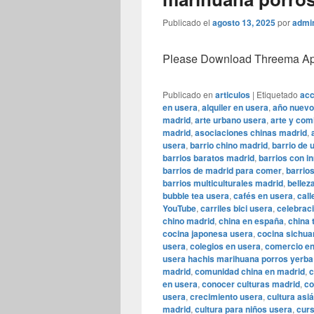
Publicado el
agosto 13, 2025
por
admi
Please Download Threema Appt
Publicado en
articulos
|
Etiquetado
acc
en usera
,
alquiler en usera
,
año nuevo
madrid
,
arte urbano usera
,
arte y com
madrid
,
asociaciones chinas madrid
,
usera
,
barrio chino madrid
,
barrio de 
barrios baratos madrid
,
barrios con i
barrios de madrid para comer
,
barrio
barrios multiculturales madrid
,
bellez
bubble tea usera
,
cafés en usera
,
call
YouTube
,
carriles bici usera
,
celebrac
chino madrid
,
china en españa
,
china 
cocina japonesa usera
,
cocina sichua
usera
,
colegios en usera
,
comercio en
usera hachis marihuana porros yerba
madrid
,
comunidad china en madrid
,
c
en usera
,
conocer culturas madrid
,
co
usera
,
crecimiento usera
,
cultura asi
madrid
,
cultura para niños usera
,
curs