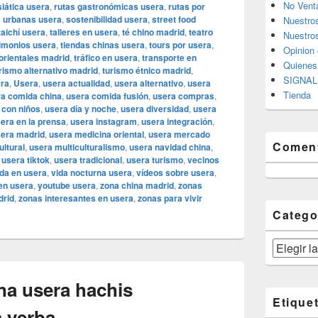
No Vent
siática usera
,
rutas gastronómicas usera
,
rutas por
s urbanas usera
,
sostenibilidad usera
,
street food
Nuestro
taichí usera
,
talleres en usera
,
té chino madrid
,
teatro
Nuestros
timonios usera
,
tiendas chinas usera
,
tours por usera
,
Opinion 
 orientales madrid
,
tráfico en usera
,
transporte en
Quiene
rismo alternativo madrid
,
turismo étnico madrid
,
SIGNAL 
era
,
Usera
,
usera actualidad
,
usera alternativo
,
usera
Tienda
a comida china
,
usera comida fusión
,
usera compras
,
 con niños
,
usera día y noche
,
usera diversidad
,
usera
era en la prensa
,
usera instagram
,
usera integración
,
era madrid
,
usera medicina oriental
,
usera mercado
Coment
ultural
,
usera multiculturalismo
,
usera navidad china
,
,
usera tiktok
,
usera tradicional
,
usera turismo
,
vecinos
ida en usera
,
vida nocturna usera
,
vídeos sobre usera
,
 en usera
,
youtube usera
,
zona china madrid
,
zonas
drid
,
zonas interesantes en usera
,
zonas para vivir
Catego
Categorías
a usera hachis
Etique
 yerba