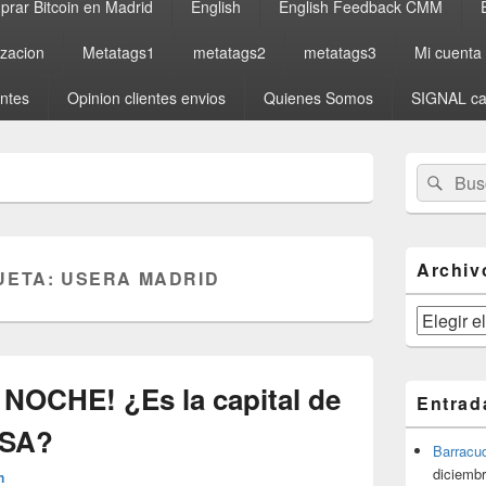
rar Bitcoin en Madrid
English
English Feedback CMM
izacion
Metatags1
metatags2
metatags3
Mi cuenta
entes
Opinion clientes envios
Quienes Somos
SIGNAL ca
El
Buscar
Busc
área
por:
de
widget
barra
lateral
Archiv
UETA:
USERA MADRID
primaria
Archivos
 NOCHE! ¿Es la capital de
Entrad
OSA?
Barracu
diciembr
n