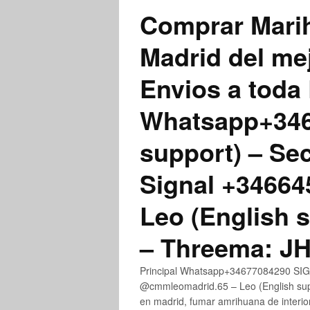
Comprar Marih
Madrid del me
Envios a toda 
Whatsapp+3467
support) – Se
Signal +3466
Leo (English 
– Threema: 
Principal Whatsapp+34677084290 SIGN
@cmmleomadrid.65 – Leo (English su
en madrid, fumar amrihuana de interior