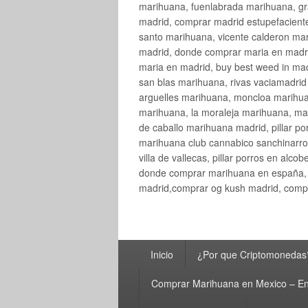
marihuana, fuenlabrada marihuana, gr
madrid, comprar madrid estupefaciente
santo marihuana, vicente calderon ma
madrid, donde comprar maria en madri
maria en madrid, buy best weed in ma
san blas marihuana, rivas vaciamadri
arguelles marihuana, moncloa marihua
marihuana, la moraleja marihuana, ma
de caballo marihuana madrid, pillar por
marihuana club cannabico sanchinarro, 
villa de vallecas, pillar porros en al
donde comprar marihuana en españa, 
madrid,comprar og kush madrid, compr
Menú
Inicio
¿Por que Criptomonedas
principal
Comprar Marihuana en Mexico – En