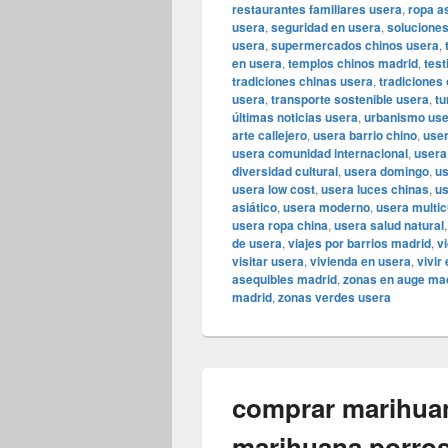
restaurantes familiares usera
,
ropa a
usera
,
seguridad en usera
,
solucione
usera
,
supermercados chinos usera
,
en usera
,
templos chinos madrid
,
tes
tradiciones chinas usera
,
tradiciones
usera
,
transporte sostenible usera
,
tu
últimas noticias usera
,
urbanismo us
arte callejero
,
usera barrio chino
,
user
usera comunidad internacional
,
usera
diversidad cultural
,
usera domingo
,
us
usera low cost
,
usera luces chinas
,
us
asiático
,
usera moderno
,
usera multic
usera ropa china
,
usera salud natural
de usera
,
viajes por barrios madrid
,
v
visitar usera
,
vivienda en usera
,
vivir
asequibles madrid
,
zonas en auge ma
madrid
,
zonas verdes usera
comprar marihuan
marihuana porros