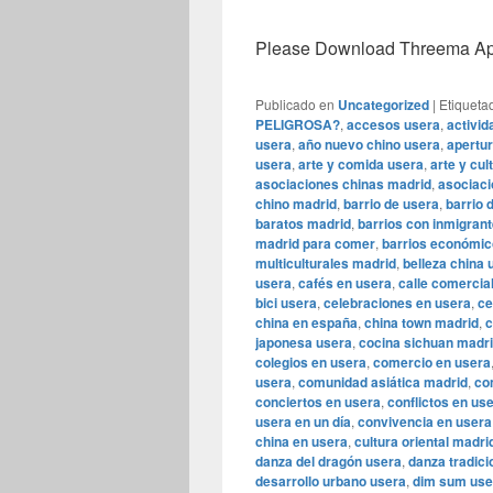
Please Download Threema Appt
Publicado en
Uncategorized
|
Etiqueta
PELIGROSA?
,
accesos usera
,
activid
usera
,
año nuevo chino usera
,
apertur
usera
,
arte y comida usera
,
arte y cul
asociaciones chinas madrid
,
asociaci
chino madrid
,
barrio de usera
,
barrio 
baratos madrid
,
barrios con inmigran
madrid para comer
,
barrios económic
multiculturales madrid
,
belleza china 
usera
,
cafés en usera
,
calle comercia
bici usera
,
celebraciones en usera
,
ce
china en españa
,
china town madrid
,
c
japonesa usera
,
cocina sichuan madr
colegios en usera
,
comercio en usera
usera
,
comunidad asiática madrid
,
co
conciertos en usera
,
conflictos en us
usera en un día
,
convivencia en usera
china en usera
,
cultura oriental madri
danza del dragón usera
,
danza tradici
desarrollo urbano usera
,
dim sum use