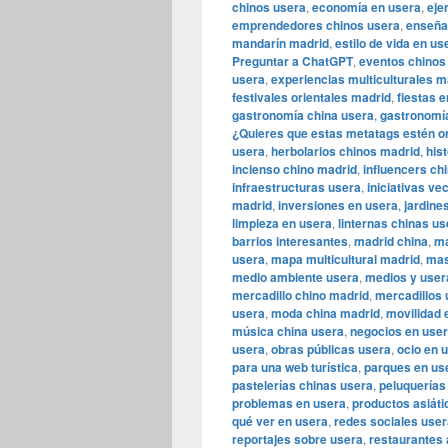
chinos usera
,
economía en usera
,
eje
emprendedores chinos usera
,
enseña
mandarín madrid
,
estilo de vida en us
Preguntar a ChatGPT
,
eventos chinos
usera
,
experiencias multiculturales m
festivales orientales madrid
,
fiestas 
gastronomía china usera
,
gastronomía
¿Quieres que estas metatags estén or
usera
,
herbolarios chinos madrid
,
his
incienso chino madrid
,
influencers ch
infraestructuras usera
,
iniciativas ve
madrid
,
inversiones en usera
,
jardine
limpieza en usera
,
linternas chinas us
barrios interesantes
,
madrid china
,
ma
usera
,
mapa multicultural madrid
,
mas
medio ambiente usera
,
medios y user
mercadillo chino madrid
,
mercadillos 
usera
,
moda china madrid
,
movilidad 
música china usera
,
negocios en use
usera
,
obras públicas usera
,
ocio en 
para una web turística
,
parques en us
pastelerías chinas usera
,
peluquerías
problemas en usera
,
productos asiáti
qué ver en usera
,
redes sociales user
reportajes sobre usera
,
restaurantes 