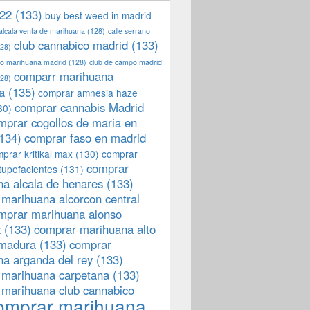
22
(133)
buy best weed in madrid
 alcala venta de marihuana
(128)
calle serrano
club cannabico madrid
(133)
28)
llo marihuana madrid
(128)
club de campo madrid
comparr marihuana
28)
a
(135)
comprar amnesia haze
comprar cannabis Madrid
30)
mprar cogollos de maria en
134)
comprar faso en madrid
prar kritikal max
(130)
comprar
comprar
tupefacientes
(131)
a alcala de henares
(133)
marihuana alcorcon central
mprar marihuana alonso
z
(133)
comprar marihuana alto
emadura
(133)
comprar
a arganda del rey
(133)
 marihuana carpetana
(133)
 marihuana club cannabico
omprar marihuana