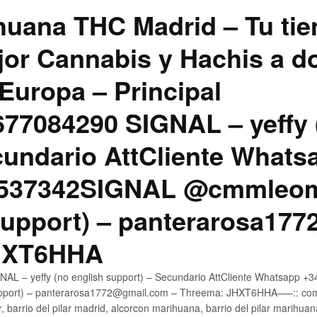
uana THC Madrid – Tu tie
jor Cannabis y Hachis a do
Europa – Principal
7084290 SIGNAL – yeffy 
cundario AttCliente Whats
4537342SIGNAL @cmmleom
support) – panterarosa17
JHXT6HHA
AL – yeffy (no english support) – Secundario AttCliente Whatsapp 
pport) – panterarosa1772@gmail.com – Threema: JHXT6HHA—–:: compr
, barrio del pilar madrid, alcorcon marihuana, barrio del pilar marihua