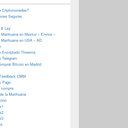
e Criptomonedas?
iones Seguras
 & Ley
 Marihuana en Mexico – Envios –
 Marihuana en USA – AD
o
o Encriptado Threema
o Telegram
omprar Bitcoin en Madrid
 Feedback CMM
& Pago
r compra
 de la Marihuana
cion
s1
s2
s3
ta