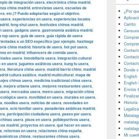
mplo de integración usera
,
electrónica china madrid
,
nza china madrid
,
entrevistas usera
,
escuelas de
¿Por qu
era
,
etc.)? Puedo adaptarlas según el objetivo.
Aplicac
 usera
,
experiencias en usera
,
experiencias locales
Carrito
adrid
,
feng shui usera
,
festivales chinos madrid
,
en usera
,
gadgets usera
,
gastronomía asiática madrid
,
Censura
 top usera
,
guía de usera
,
guía rápida de usera
Comprar
ientadas a un SEO específico (por ejemplo
,
hashtags
Comprar
toria china madrid
,
historia de usera
,
hot pot usera
,
Contact
inos en madrid
,
influencers de comida usera
,
Contact
cinales usera
,
inmobiliaria usera
,
integración cultural
Contact
s en usera
,
juguetes asiáticos usera
,
kung fu usera
,
era
,
literatura china usera
,
madrid barrio chino
,
madrid
Donde c
drid cultura asiática
,
madrid multicultural
,
mapa de
English
ajes chinos usera
,
medicina tradicional china usera
,
English
a
,
mejora urbana usera
,
mejores restaurantes usera
,
Envios 
usera
,
mercados usera
,
metro usera
,
migración china
Finaliza
ecológica usera
,
movilidad en usera
,
murales en usera
,
Historia
ra
,
noodles usera
,
noticias de usera
,
novedades en
usera
,
ocio familiar usera
,
panaderías asiáticas madrid
,
Legaliza
era
,
participación ciudadana usera
,
paseo por usera
,
Metatag
 chinas usera
,
pisos en usera
,
polideportivos usera
,
metatag
cos madrid
,
proyectos en usera
,
qué hacer en usera
,
metatag
a
,
reformas en usera
,
relaciones china españa
,
Mi cuen
auténticos chinos
,
restaurantes chinos usera
,