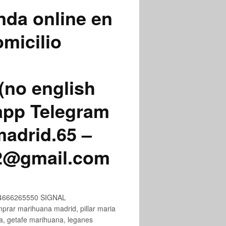
nda online en
micilio
(no english
app Telegram
adrid.65 –
72@gmail.com
+34666265550 SIGNAL
ar marihuana madrid, pillar maria
na, getafe marihuana, leganes