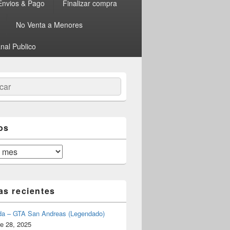
Envios & Pago
Finalizar compra
No Venta a Menores
nal Publico
ar
os
as recientes
da – GTA San Andreas (Legendado)
e 28, 2025