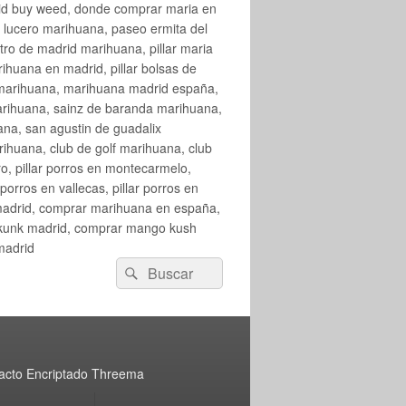
rid buy weed, donde comprar maria en
 lucero marihuana, paseo ermita del
o de madrid marihuana, pillar maria
huana en madrid, pillar bolsas de
 marihuana, marihuana madrid españa,
arihuana, sainz de baranda marihuana,
na, san agustin de guadalix
huana, club de golf marihuana, club
ro, pillar porros en montecarmelo,
orros en vallecas, pillar porros en
en madrid, comprar marihuana en españa,
skunk madrid, comprar mango kush
madrid
Buscar
Buscar
por:
acto Encriptado Threema