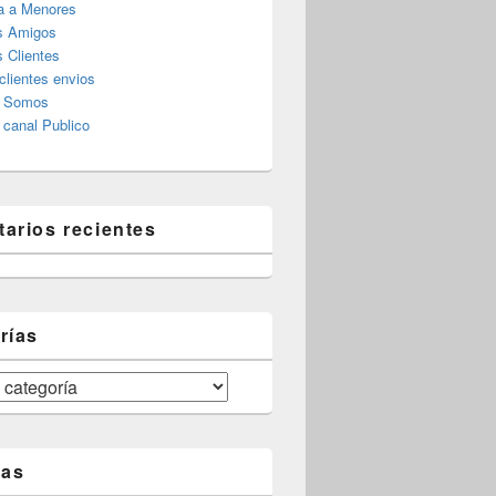
a a Menores
s Amigos
 Clientes
clientes envios
s Somos
canal Publico
arios recientes
rías
tas