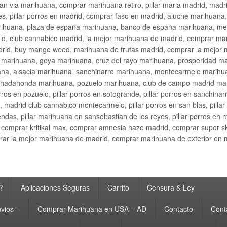
an via marihuana, comprar marihuana retiro, pillar maria madrid, mad
s, pillar porros en madrid, comprar faso en madrid, aluche marihuana,
rihuana, plaza de españa marihuana, banco de españa marihuana, metr
d, club cannabico madrid, la mejor marihuana de madrid, comprar mari
drid, buy mango weed, marihuana de frutas madrid, comprar la mejor
d marihuana, goya marihuana, cruz del rayo marihuana, prosperidad m
na, alsacia marihuana, sanchinarro marihuana, montecarmelo marihua
hadahonda marihuana, pozuelo marihuana, club de campo madrid mari
ros en pozuelo, pillar porros en sotogrande, pillar porros en sanchinar
madrid club cannabico montecarmelo, pillar porros en san blas, pillar p
cobendas, pillar marihuana en sansebastian de los reyes, pillar porros 
comprar kritikal max, comprar amnesia haze madrid, comprar super 
ar la mejor marihuana de madrid, comprar marihuana de exterior en 
?
Aplicaciones Seguras
Carrito
Censura & Ley
vios –
Comprar Marihuana en USA – AD
Contacto
Cont