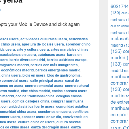
6021744
n
(130)
calle
marihuana
(1
o your Mobile Device and click again
club de caba
marihuana
(1
malasañ
esos usera
,
actividades culturales usera
,
actividades
 chino usera
,
apertura de locales usera
,
aprender chino
madrid
(1
ida usera
,
arte y cultura usera
,
artes marciales chinas
(135)
co
asociaciones en usera
,
autobuses usera
,
bares en
madrid
(
usera
,
barrio diverso madrid
,
barrios asiáticos europa
,
(133)
com
nmigrantes madrid
,
barrios con más inmigrantes
,
s económicos madrid
,
barrios emergentes madrid
,
madrid es
a china usera
,
bicis en usera
,
blog de gastronomía
,
marihuan
e comercial usera
,
calle principal usera
,
canal de
comprar 
iones en usera
,
centro comercial usera
,
centro cultural
(133)
co
town madrid
,
cine chino madrid
,
cocina coreana usera
,
martine
n madrid
,
cocina tradicional china
,
colegios chinos
de extr
 usera
,
comida callejera china
,
comprar marihuana
,
comunidad asiática fuerte usera
,
comunidad asiática
marihuan
omunidad china usera
,
conciertos en usera
,
conflictos
comprar
nocer usera
,
conocer usera en un día
,
convivencia en
comprar
ática usera
,
cultura china en usera
,
cultura oriental
c
os de chino usera
,
danza del dragón usera
,
danza
(133)