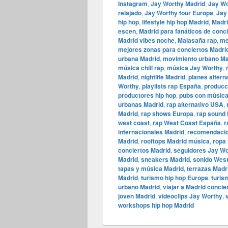
Instagram
,
Jay Worthy Madrid
,
Jay Wo
relajado
,
Jay Worthy tour Europa
,
Jay
hip hop
,
lifestyle hip hop Madrid
,
Madri
escen
,
Madrid para fanáticos de conc
Madrid vibes noche
,
Malasaña rap
,
me
mejores zonas para conciertos Madri
urbana Madrid
,
movimiento urbano Ma
música chill rap
,
música Jay Worthy
,
Madrid
,
nightlife Madrid
,
planes altern
Worthy
,
playlists rap España
,
producc
productores hip hop
,
pubs con música
urbanas Madrid
,
rap alternativo USA
,
Madrid
,
rap shows Europa
,
rap sound 
west coast
,
rap West Coast España
,
r
internacionales Madrid
,
recomendacio
Madrid
,
rooftops Madrid música
,
ropa 
conciertos Madrid
,
seguidores Jay Wo
Madrid
,
sneakers Madrid
,
sonido Wes
tapas y música Madrid
,
terrazas Madr
Madrid
,
turismo hip hop Europa
,
turis
urbano Madrid
,
viajar a Madrid concie
joven Madrid
,
videoclips Jay Worthy
,
workshops hip hop Madrid