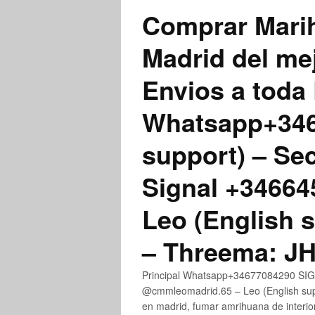
Comprar Marih
Madrid del me
Envios a toda 
Whatsapp+3467
support) – Se
Signal +3466
Leo (English 
– Threema: 
Principal Whatsapp+34677084290 SIGN
@cmmleomadrid.65 – Leo (English su
en madrid, fumar amrihuana de interior