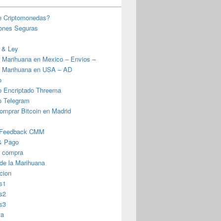
e Criptomonedas?
iones Seguras
 & Ley
 Marihuana en Mexico – Envios –
 Marihuana en USA – AD
o
o Encriptado Threema
o Telegram
omprar Bitcoin en Madrid
 Feedback CMM
& Pago
r compra
 de la Marihuana
cion
s1
s2
s3
ta