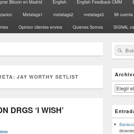
rar Bitcoin en Madrid
English
English Feedback CMM
izacion
Metatags1
metatags2
metatags3
Mi cuenta
entes
Opinion clientes envios
Quienes Somos
SIGNAL ca
El
Buscar
Busc
área
por:
de
widget
barra
lateral
Archiv
UETA:
JAY WORTHY SETLIST
primaria
Archivos
DN DRGS ‘I WISH’
Entrad
Barracu
diciembr
dmin