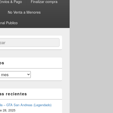
Envios & Pago
Finalizar compra
No Venta a Menores
nal Publico
ar
os
as recientes
da – GTA San Andreas (Legendado)
e 28, 2025