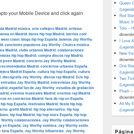
Queen O
(Legend
o your Mobile Device and click again
Rod Stew
Music V
Toto – 
da Madrid música
,
arte callejero Madrid
,
artistas
rbanos en Madrid
,
bares hip hop Madrid
,
barrios cool
diciembr
 west coast
,
blogs hip hop España
,
boletos Jay Worthy
,
I Love 
id
,
canciones populares Jay Worthy
,
Chueca música
(Legend
bes Madrid
,
clubs urbanos Madrid
,
colaboraciones
New Yor
nistas hip hop Madrid
,
compra discos rap Madrid
,
diciembr
 joven Madrid
,
concierto Jay Worthy Madrid
,
One Ste
s recomendados Madrid
,
conciertos urbanos España
,
llejera Madrid España
,
cultura hip hop España
,
cultura
(Legend
d
,
discografía Jay Worthy
,
discos rap Madrid
,
DJs hip
Two Tic
,
entradas Jay Worthy Madrid
,
entrevistas Jay Worthy
,
(Legend
adrid
,
español fan de Jay Worthy
,
estudios de grabación
Plush –
Madrid
,
eventos musicales Madrid
,
eventos rap Madrid
,
diciembr
eros en conciertos Madrid
,
fans de rap en España
,
All My 
s hip hop España
,
festivales Madrid
,
fiesta hip hop
erno
,
grafiti Madrid
,
hip hop alternativo
,
hip hop
(Legend
ráneo
,
hip hop Madrid
,
hip hop tours España
,
hip hop
 Worthy colaboraciones
,
Jay Worthy colaboraciones
y en España
,
Jay Worthy estética
,
Jay Worthy estilo
,
y fans España
,
Jay Worthy influencias
,
Jay Worthy
Página