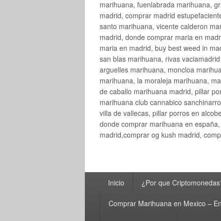
marihuana, fuenlabrada marihuana, gr
madrid, comprar madrid estupefaciente
santo marihuana, vicente calderon ma
madrid, donde comprar maria en madri
maria en madrid, buy best weed in ma
san blas marihuana, rivas vaciamadri
arguelles marihuana, moncloa marihua
marihuana, la moraleja marihuana, ma
de caballo marihuana madrid, pillar por
marihuana club cannabico sanchinarro, 
villa de vallecas, pillar porros en al
donde comprar marihuana en españa, 
madrid,comprar og kush madrid, compr
Menú
Inicio
¿Por que Criptomonedas
principal
Comprar Marihuana en Mexico – En