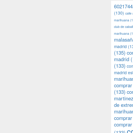
6021744
(130)
calle
marihuana
(1
club de caba
marihuana
(1
malasañ
madrid
(1
(135)
co
madrid
(
(133)
com
madrid es
marihuan
comprar 
(133)
co
martine
de extr
marihuan
comprar
comprar
c
(133)