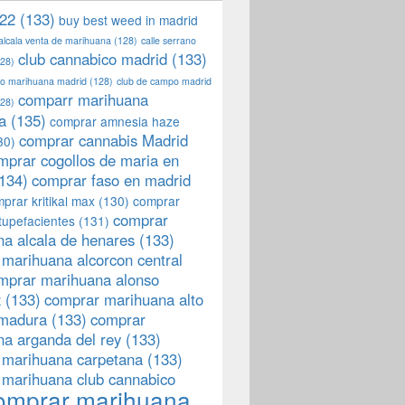
22
(133)
buy best weed in madrid
 alcala venta de marihuana
(128)
calle serrano
club cannabico madrid
(133)
28)
llo marihuana madrid
(128)
club de campo madrid
comparr marihuana
28)
a
(135)
comprar amnesia haze
comprar cannabis Madrid
30)
mprar cogollos de maria en
134)
comprar faso en madrid
prar kritikal max
(130)
comprar
comprar
tupefacientes
(131)
a alcala de henares
(133)
marihuana alcorcon central
mprar marihuana alonso
z
(133)
comprar marihuana alto
emadura
(133)
comprar
a arganda del rey
(133)
 marihuana carpetana
(133)
 marihuana club cannabico
omprar marihuana