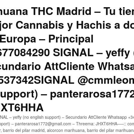
uana THC Madrid – Tu tie
jor Cannabis y Hachis a do
Europa – Principal
7084290 SIGNAL – yeffy 
cundario AttCliente Whats
4537342SIGNAL @cmmleom
support) – panterarosa17
JHXT6HHA
AL – yeffy (no english support) – Secundario AttCliente Whatsapp 
pport) – panterarosa1772@gmail.com – Threema: JHXT6HHA—–:: compr
, barrio del pilar madrid, alcorcon marihuana, barrio del pilar marihua