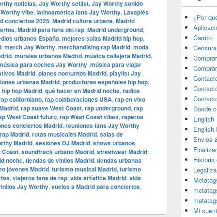
rthy noticias
,
Jay Worthy setlist
,
Jay Worthy sonido
 Worthy vibe
,
latinoamérica fans Jay Worthy
,
Lavapiés
¿Por qu
d conciertos 2025
,
Madrid cultura urbana
,
Madrid
Aplicac
iertos
,
Madrid para fans del rap
,
Madrid underground
,
Carrito
dios urbanos España
,
mejores salas Madrid hip hop
,
d
,
merch Jay Worthy
,
merchandising rap Madrid
,
moda
Censura
drid
,
murales urbanos Madrid
,
música callejera Madrid
,
Comprar
música para coches Jay Worthy
,
música para viajar
Comprar
ativos Madrid
,
planes nocturnos Madrid
,
playlist Jay
Contact
iones urbanas Madrid
,
productores españoles hip hop
,
Contact
 hip hop Madrid
,
qué hacer en Madrid noche
,
radios
Contact
rap californiano
,
rap colaboraciones USA
,
rap en vivo
Madrid
,
rap suave West Coast
,
rap underground
,
rap
Donde c
ap West Coast futuro
,
rap West Coast vibes
,
raperos
English
nes conciertos Madrid
,
reuniones fans Jay Worthy
English
rap Madrid
,
rutas musicales Madrid
,
salas de
Envios 
rthy Madrid
,
sesiones DJ Madrid
,
shows urbanos
Finaliza
t Coast
,
soundtrack urbano Madrid
,
streetwear Madrid
,
Historia
id noche
,
tiendas de vinilos Madrid
,
tiendas urbanas
mo jóvenes Madrid
,
turismo musical Madrid
,
turismo
Legaliza
rtos
,
viajeros fans de rap
,
vida artística Madrid
,
vida
Metatag
vinilos Jay Worthy
,
vuelos a Madrid para conciertos
,
metatag
metatag
Mi cuen