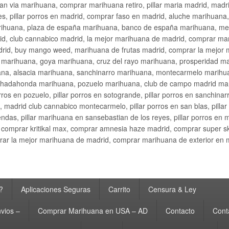
an via marihuana, comprar marihuana retiro, pillar maria madrid, mad
s, pillar porros en madrid, comprar faso en madrid, aluche marihuana,
rihuana, plaza de españa marihuana, banco de españa marihuana, metr
d, club cannabico madrid, la mejor marihuana de madrid, comprar mari
drid, buy mango weed, marihuana de frutas madrid, comprar la mejor
d marihuana, goya marihuana, cruz del rayo marihuana, prosperidad m
na, alsacia marihuana, sanchinarro marihuana, montecarmelo marihua
hadahonda marihuana, pozuelo marihuana, club de campo madrid mari
ros en pozuelo, pillar porros en sotogrande, pillar porros en sanchinar
madrid club cannabico montecarmelo, pillar porros en san blas, pillar p
cobendas, pillar marihuana en sansebastian de los reyes, pillar porros 
comprar kritikal max, comprar amnesia haze madrid, comprar super 
ar la mejor marihuana de madrid, comprar marihuana de exterior en 
?
Aplicaciones Seguras
Carrito
Censura & Ley
vios –
Comprar Marihuana en USA – AD
Contacto
Cont