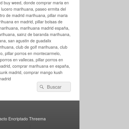
rid buy weed, donde comprar maria en
 lucero marihuana, paseo ermita del
o de madrid marihuana, pillar maria
huana en madrid, pillar bolsas de
 marihuana, marihuana madrid españa,
arihuana, sainz de baranda marihuana,
na, san agustin de guadalix
huana, club de golf marihuana, club
ro, pillar porros en montecarmelo,
orros en vallecas, pillar porros en
en madrid, comprar marihuana en españa,
skunk madrid, comprar mango kush
madrid
Buscar
Buscar
por:
acto Encriptado Threema