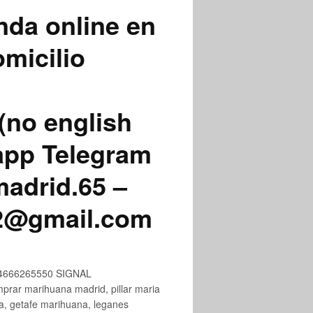
nda online en
micilio
(no english
app Telegram
adrid.65 –
72@gmail.com
+34666265550 SIGNAL
ar marihuana madrid, pillar maria
na, getafe marihuana, leganes