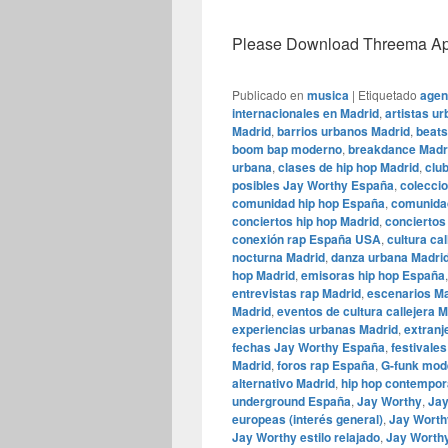
Please Download Threema Appt
Publicado en
musica
|
Etiquetado
agen
internacionales en Madrid
,
artistas u
Madrid
,
barrios urbanos Madrid
,
beats
boom bap moderno
,
breakdance Madr
urbana
,
clases de hip hop Madrid
,
clu
posibles Jay Worthy España
,
coleccio
comunidad hip hop España
,
comunidad
conciertos hip hop Madrid
,
concierto
conexión rap España USA
,
cultura ca
nocturna Madrid
,
danza urbana Madri
hop Madrid
,
emisoras hip hop España
entrevistas rap Madrid
,
escenarios M
Madrid
,
eventos de cultura callejera 
experiencias urbanas Madrid
,
extranj
fechas Jay Worthy España
,
festivale
Madrid
,
foros rap España
,
G-funk mod
alternativo Madrid
,
hip hop contempo
underground España
,
Jay Worthy
,
Jay
europeas (interés general)
,
Jay Worth
Jay Worthy estilo relajado
,
Jay Worth