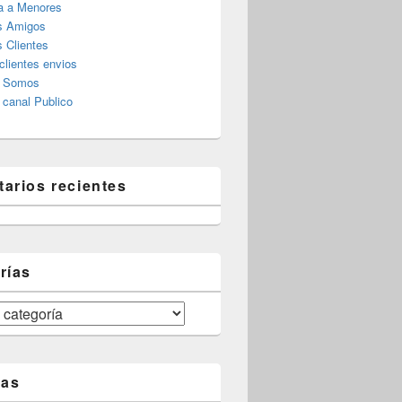
a a Menores
s Amigos
 Clientes
clientes envios
s Somos
canal Publico
arios recientes
rías
tas