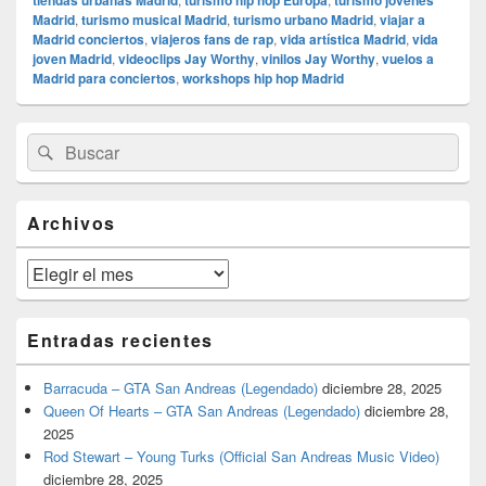
tiendas urbanas Madrid
turismo hip hop Europa
turismo jóvenes
Madrid
,
turismo musical Madrid
,
turismo urbano Madrid
,
viajar a
Madrid conciertos
,
viajeros fans de rap
,
vida artística Madrid
,
vida
joven Madrid
,
videoclips Jay Worthy
,
vinilos Jay Worthy
,
vuelos a
Madrid para conciertos
,
workshops hip hop Madrid
El
Buscar
Buscar
área
por:
de
widget
barra
Archivos
lateral
primaria
Archivos
Entradas recientes
Barracuda – GTA San Andreas (Legendado)
diciembre 28, 2025
Queen Of Hearts – GTA San Andreas (Legendado)
diciembre 28,
2025
Rod Stewart – Young Turks (Official San Andreas Music Video)
diciembre 28, 2025