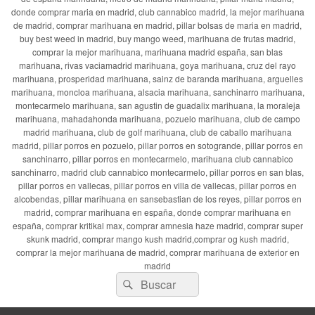
donde comprar maria en madrid, club cannabico madrid, la mejor marihuana
de madrid, comprar marihuana en madrid, pillar bolsas de maria en madrid,
buy best weed in madrid, buy mango weed, marihuana de frutas madrid,
comprar la mejor marihuana, marihuana madrid españa, san blas
marihuana, rivas vaciamadrid marihuana, goya marihuana, cruz del rayo
marihuana, prosperidad marihuana, sainz de baranda marihuana, arguelles
marihuana, moncloa marihuana, alsacia marihuana, sanchinarro marihuana,
montecarmelo marihuana, san agustin de guadalix marihuana, la moraleja
marihuana, mahadahonda marihuana, pozuelo marihuana, club de campo
madrid marihuana, club de golf marihuana, club de caballo marihuana
madrid, pillar porros en pozuelo, pillar porros en sotogrande, pillar porros en
sanchinarro, pillar porros en montecarmelo, marihuana club cannabico
sanchinarro, madrid club cannabico montecarmelo, pillar porros en san blas,
pillar porros en vallecas, pillar porros en villa de vallecas, pillar porros en
alcobendas, pillar marihuana en sansebastian de los reyes, pillar porros en
madrid, comprar marihuana en españa, donde comprar marihuana en
españa, comprar kritikal max, comprar amnesia haze madrid, comprar super
skunk madrid, comprar mango kush madrid,comprar og kush madrid,
comprar la mejor marihuana de madrid, comprar marihuana de exterior en
madrid
Buscar
Buscar
por: