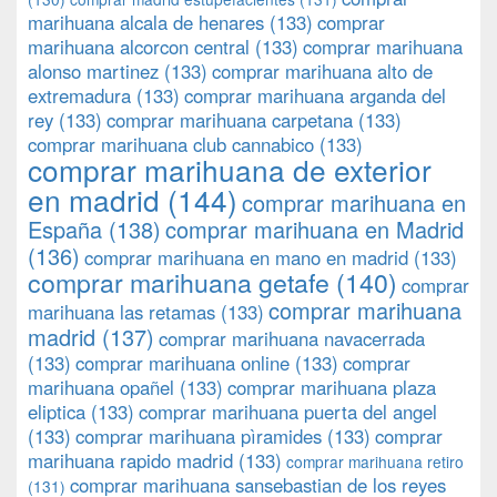
marihuana alcala de henares
(133)
comprar
marihuana alcorcon central
(133)
comprar marihuana
alonso martinez
(133)
comprar marihuana alto de
extremadura
(133)
comprar marihuana arganda del
rey
(133)
comprar marihuana carpetana
(133)
comprar marihuana club cannabico
(133)
comprar marihuana de exterior
en madrid
(144)
comprar marihuana en
España
(138)
comprar marihuana en Madrid
(136)
comprar marihuana en mano en madrid
(133)
comprar marihuana getafe
(140)
comprar
comprar marihuana
marihuana las retamas
(133)
madrid
(137)
comprar marihuana navacerrada
(133)
comprar marihuana online
(133)
comprar
marihuana opañel
(133)
comprar marihuana plaza
eliptica
(133)
comprar marihuana puerta del angel
(133)
comprar marihuana pìramides
(133)
comprar
marihuana rapido madrid
(133)
comprar marihuana retiro
comprar marihuana sansebastian de los reyes
(131)