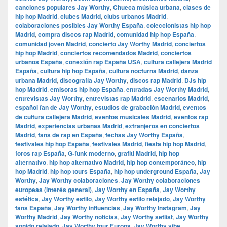
canciones populares Jay Worthy
,
Chueca música urbana
,
clases de
hip hop Madrid
,
clubes Madrid
,
clubs urbanos Madrid
,
colaboraciones posibles Jay Worthy España
,
coleccionistas hip hop
Madrid
,
compra discos rap Madrid
,
comunidad hip hop España
,
comunidad joven Madrid
,
concierto Jay Worthy Madrid
,
conciertos
hip hop Madrid
,
conciertos recomendados Madrid
,
conciertos
urbanos España
,
conexión rap España USA
,
cultura callejera Madrid
España
,
cultura hip hop España
,
cultura nocturna Madrid
,
danza
urbana Madrid
,
discografía Jay Worthy
,
discos rap Madrid
,
DJs hip
hop Madrid
,
emisoras hip hop España
,
entradas Jay Worthy Madrid
,
entrevistas Jay Worthy
,
entrevistas rap Madrid
,
escenarios Madrid
,
español fan de Jay Worthy
,
estudios de grabación Madrid
,
eventos
de cultura callejera Madrid
,
eventos musicales Madrid
,
eventos rap
Madrid
,
experiencias urbanas Madrid
,
extranjeros en conciertos
Madrid
,
fans de rap en España
,
fechas Jay Worthy España
,
festivales hip hop España
,
festivales Madrid
,
fiesta hip hop Madrid
,
foros rap España
,
G-funk moderno
,
grafiti Madrid
,
hip hop
alternativo
,
hip hop alternativo Madrid
,
hip hop contemporáneo
,
hip
hop Madrid
,
hip hop tours España
,
hip hop underground España
,
Jay
Worthy
,
Jay Worthy colaboraciones
,
Jay Worthy colaboraciones
europeas (interés general)
,
Jay Worthy en España
,
Jay Worthy
estética
,
Jay Worthy estilo
,
Jay Worthy estilo relajado
,
Jay Worthy
fans España
,
Jay Worthy influencias
,
Jay Worthy Instagram
,
Jay
Worthy Madrid
,
Jay Worthy noticias
,
Jay Worthy setlist
,
Jay Worthy
sonido relajado
,
Jay Worthy tour Europa
,
Jay Worthy vibe
,