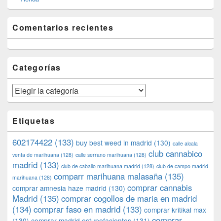
Comentarios recientes
Categorías
Categorías
Etiquetas
602174422
(133)
buy best weed in madrid
(130)
calle alcala
club cannabico
venta de marihuana
(128)
calle serrano marihuana
(128)
madrid
(133)
club de caballo marihuana madrid
(128)
club de campo madrid
comparr marihuana malasaña
(135)
marihuana
(128)
comprar cannabis
comprar amnesia haze madrid
(130)
Madrid
(135)
comprar cogollos de maria en madrid
(134)
comprar faso en madrid
(133)
comprar kritikal max
comprar
(130)
comprar madrid estupefacientes
(131)