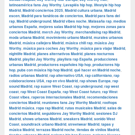
latinoamérica fans Jay Worthy
,
Lavapiés hip hop
,
lifestyle hip hop
Madrid
,
Madrid conciertos 2025
,
Madrid cultura urbana
,
Madrid
escen
,
Madrid para fanáticos de conciertos
,
Madrid para fans del
rap
,
Madrid underground
,
Madrid vibes noche
,
Malasaña rap
,
medios
urbanos España
,
mejores salas Madrid hip hop
,
mejores zonas para
conciertos Madrid
,
merch Jay Worthy
,
merchandising rap Madrid
,
moda urbana Madrid
,
movimiento urbano Madrid
,
murales urbanos
Madrid
,
música callejera Madrid
,
música chill rap
,
música Jay
Worthy
,
música para coches Jay Worthy
,
música para viajar Madrid
,
nightlife Madrid
,
planes alternativos Madrid
,
planes nocturnos
Madrid
,
playlist Jay Worthy
,
playlists rap España
,
producciones
urbanas Madrid
,
productores españoles hip hop
,
productores hip
hop
,
pubs con música hip hop Madrid
,
qué hacer en Madrid noche
,
radios urbanas Madrid
,
rap alternativo USA
,
rap californiano
,
rap
colaboraciones USA
,
rap en vivo Madrid
,
rap shows Europa
,
rap
sound Madrid
,
rap suave West Coast
,
rap underground
,
rap west
coast
,
rap West Coast España
,
rap West Coast futuro
,
rap West
Coast vibes
,
raperos internacionales Madrid
,
recomendaciones
conciertos Madrid
,
reuniones fans Jay Worthy Madrid
,
rooftops
Madrid música
,
ropa rap Madrid
,
rutas musicales Madrid
,
salas de
conciertos Madrid
,
seguidores Jay Worthy Madrid
,
sesiones DJ
Madrid
,
shows urbanos Madrid
,
sneakers Madrid
,
sonido West
Coast
,
soundtrack urbano Madrid
,
streetwear Madrid
,
tapas y
música Madrid
,
terrazas Madrid noche
,
tiendas de vinilos Madrid
,
,
,