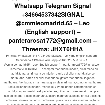
Whatsapp Telegram Signal
+34664537342SIGNAL
@cmmleomadrid.65 – Leo
(English support) –
panterarosa1772@gmail.com –
Threema: JHXT6HHA
Principal Whatsapp+34677084290 SIGNAL – yeffy (no english support) –
Secundario AttCliente Whatsapp +34666265550 SIGNAL
@cmmleomadrid.65 – Leo (English support) – panterarosa1772@gmail.com
– Threema: JHXT6HHA—–:: comprar marihuana madrid, pillar maria en
madrid, fumar amrihuana de interior, barrio del pilar madrid, alcorcon
marihuana, barrio del pilar marihuana, getafe marihuana, leganes
marihuana, fuenlabrada marihuana, gran via marihuana, comprar marihuana
retiro, pillar maria madrid, madrid buy weed, donde comprar maria en
madrid, comprar madrid estupefacientes, pillar porros en madrid, comprar
faso en madrid, aluche marihuana, lucero marihuana, paseo ermita del santo
marihuana, vicente calderon marihuana, plaza de españa marihuana, banco
de españa marihuana, metro de madrid marihuana, pillar maria madrid,