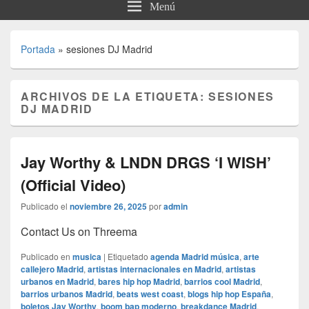
Menú
Portada
»
sesiones DJ Madrid
ARCHIVOS DE LA ETIQUETA:
SESIONES
DJ MADRID
Jay Worthy & LNDN DRGS ‘I WISH’
(Official Video)
Publicado el
noviembre 26, 2025
por
admin
Contact Us on Threema
Publicado en
musica
|
Etiquetado
agenda Madrid música
,
arte
callejero Madrid
,
artistas internacionales en Madrid
,
artistas
urbanos en Madrid
,
bares hip hop Madrid
,
barrios cool Madrid
,
barrios urbanos Madrid
,
beats west coast
,
blogs hip hop España
,
boletos Jay Worthy
,
boom bap moderno
,
breakdance Madrid
,