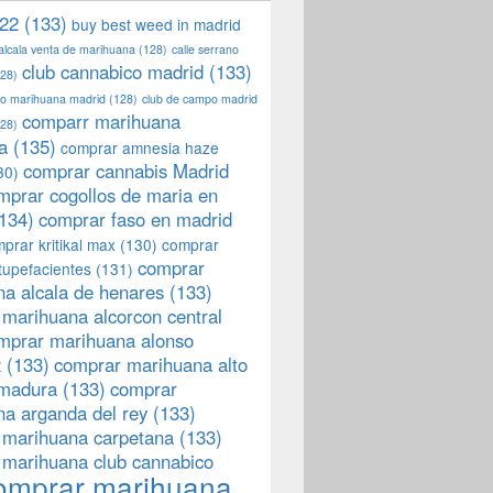
22
(133)
buy best weed in madrid
 alcala venta de marihuana
(128)
calle serrano
club cannabico madrid
(133)
28)
llo marihuana madrid
(128)
club de campo madrid
comparr marihuana
28)
a
(135)
comprar amnesia haze
comprar cannabis Madrid
30)
mprar cogollos de maria en
134)
comprar faso en madrid
prar kritikal max
(130)
comprar
comprar
tupefacientes
(131)
a alcala de henares
(133)
marihuana alcorcon central
mprar marihuana alonso
z
(133)
comprar marihuana alto
emadura
(133)
comprar
a arganda del rey
(133)
 marihuana carpetana
(133)
 marihuana club cannabico
omprar marihuana