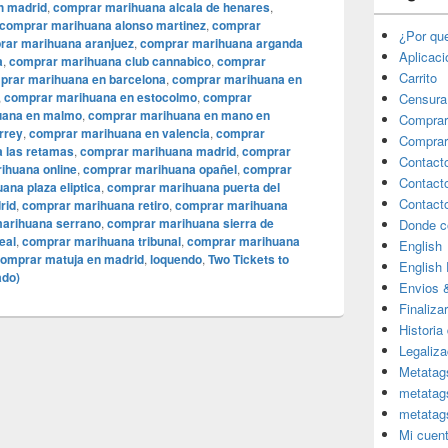
h madrid
,
comprar marihuana alcala de henares
,
comprar marihuana alonso martinez
,
comprar
¿Por qu
rar marihuana aranjuez
,
comprar marihuana arganda
Aplicac
a
,
comprar marihuana club cannabico
,
comprar
Carrito
prar marihuana en barcelona
,
comprar marihuana en
,
comprar marihuana en estocolmo
,
comprar
Censura
uana en malmo
,
comprar marihuana en mano en
Comprar
rrey
,
comprar marihuana en valencia
,
comprar
Comprar
 las retamas
,
comprar marihuana madrid
,
comprar
Contact
ihuana online
,
comprar marihuana opañel
,
comprar
Contact
ana plaza eliptica
,
comprar marihuana puerta del
Contact
rid
,
comprar marihuana retiro
,
comprar marihuana
arihuana serrano
,
comprar marihuana sierra de
Donde c
eal
,
comprar marihuana tribunal
,
comprar marihuana
English
omprar matuja en madrid
,
loquendo
,
Two Tickets to
English
ado)
Envios 
Finaliza
Historia
Legaliza
Metatag
metatag
metatag
Mi cuen