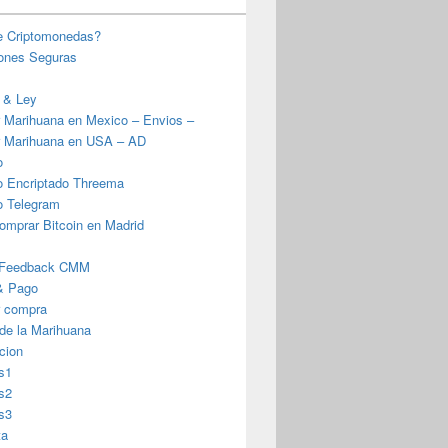
e Criptomonedas?
iones Seguras
 & Ley
 Marihuana en Mexico – Envios –
 Marihuana en USA – AD
o
o Encriptado Threema
o Telegram
omprar Bitcoin en Madrid
 Feedback CMM
& Pago
r compra
 de la Marihuana
cion
s1
s2
s3
ta