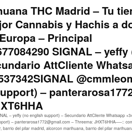
uana THC Madrid – Tu tie
jor Cannabis y Hachis a do
Europa – Principal
7084290 SIGNAL – yeffy 
cundario AttCliente Whats
4537342SIGNAL @cmmleom
support) – panterarosa17
JHXT6HHA
AL – yeffy (no english support) – Secundario AttCliente Whatsapp 
pport) – panterarosa1772@gmail.com – Threema: JHXT6HHA—–:: compr
, barrio del pilar madrid, alcorcon marihuana, barrio del pilar marihua