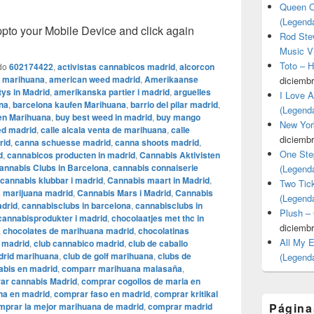
Queen O
(Legend
o your Mobile Device and click again
Rod Stew
Music V
Toto – 
do
602174422
,
activistas cannabicos madrid
,
alcorcon
e marihuana
,
american weed madrid
,
Amerikaanse
diciembr
ys in Madrid
,
amerikanska partier i madrid
,
arguelles
I Love 
na
,
barcelona kaufen Marihuana
,
barrio del pilar madrid
,
(Legend
fen Marihuana
,
buy best weed in madrid
,
buy mango
New Yor
ed madrid
,
calle alcala venta de marihuana
,
calle
diciembr
rid
,
canna schuesse madrid
,
canna shoots madrid
,
One Ste
id
,
cannabicos producten in madrid
,
Cannabis Aktivisten
annabis Clubs in Barcelona
,
cannabis connaiserie
(Legend
cannabis klubbar i madrid
,
Cannabis maart in Madrid
,
Two Tic
 marijuana madrid
,
Cannabis Mars i Madrid
,
Cannabis
(Legend
adrid
,
cannabisclubs in barcelona
,
cannabisclubs in
Plush –
cannabisprodukter i madrid
,
chocolaatjes met thc in
diciembr
,
chocolates de marihuana madrid
,
chocolatinas
All My 
i madrid
,
club cannabico madrid
,
club de caballo
drid marihuana
,
club de golf marihuana
,
clubs de
(Legend
abis en madrid
,
comparr marihuana malasaña
,
ar cannabis Madrid
,
comprar cogollos de maria en
na en madrid
,
comprar faso en madrid
,
comprar kritikal
mprar la mejor marihuana de madrid
,
comprar madrid
Página