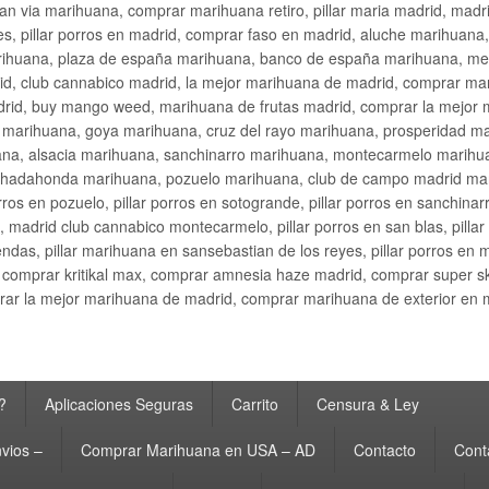
an via marihuana, comprar marihuana retiro, pillar maria madrid, mad
s, pillar porros en madrid, comprar faso en madrid, aluche marihuana,
rihuana, plaza de españa marihuana, banco de españa marihuana, metr
d, club cannabico madrid, la mejor marihuana de madrid, comprar mari
drid, buy mango weed, marihuana de frutas madrid, comprar la mejor
d marihuana, goya marihuana, cruz del rayo marihuana, prosperidad m
na, alsacia marihuana, sanchinarro marihuana, montecarmelo marihua
hadahonda marihuana, pozuelo marihuana, club de campo madrid mari
ros en pozuelo, pillar porros en sotogrande, pillar porros en sanchinar
madrid club cannabico montecarmelo, pillar porros en san blas, pillar p
cobendas, pillar marihuana en sansebastian de los reyes, pillar porros 
comprar kritikal max, comprar amnesia haze madrid, comprar super 
ar la mejor marihuana de madrid, comprar marihuana de exterior en 
?
Aplicaciones Seguras
Carrito
Censura & Ley
vios –
Comprar Marihuana en USA – AD
Contacto
Cont