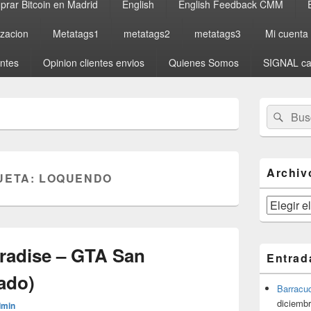
rar Bitcoin en Madrid
English
English Feedback CMM
izacion
Metatags1
metatags2
metatags3
Mi cuenta
entes
Opinion clientes envios
Quienes Somos
SIGNAL ca
El
Buscar
Busc
área
por:
de
widget
barra
lateral
Archiv
UETA:
LOQUENDO
primaria
Archivos
aradise – GTA San
Entrad
ado)
Barracu
diciembr
dmin