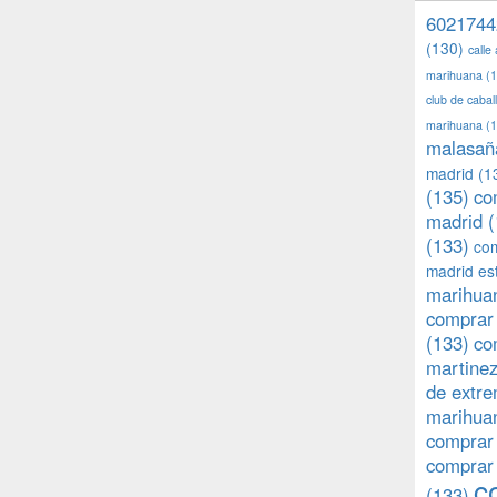
6021744
(130)
calle
marihuana
(1
club de caba
marihuana
(1
malasañ
madrid
(1
(135)
co
madrid
(
(133)
com
madrid es
marihuan
comprar 
(133)
co
martine
de extr
marihuan
comprar
comprar
c
(133)