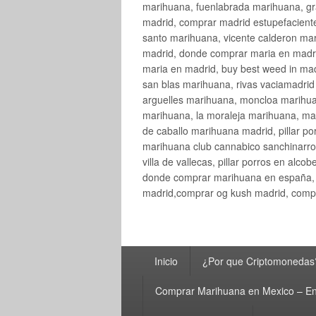
marihuana, fuenlabrada marihuana, gr
madrid, comprar madrid estupefaciente
santo marihuana, vicente calderon ma
madrid, donde comprar maria en madri
maria en madrid, buy best weed in ma
san blas marihuana, rivas vaciamadri
arguelles marihuana, moncloa marihua
marihuana, la moraleja marihuana, ma
de caballo marihuana madrid, pillar por
marihuana club cannabico sanchinarro, 
villa de vallecas, pillar porros en al
donde comprar marihuana en españa, 
madrid,comprar og kush madrid, compr
Menú
Inicio
¿Por que Criptomonedas
principal
Comprar Marihuana en Mexico – En