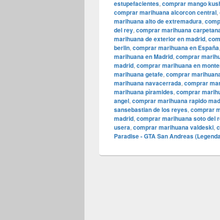
estupefacientes
,
comprar mango kus
comprar marihuana alcorcon central
,
marihuana alto de extremadura
,
comp
del rey
,
comprar marihuana carpetan
marihuana de exterior en madrid
,
com
berlin
,
comprar marihuana en España
marihuana en Madrid
,
comprar marih
madrid
,
comprar marihuana en monte
marihuana getafe
,
comprar marihuana
marihuana navacerrada
,
comprar mar
marihuana pìramides
,
comprar marihu
angel
,
comprar marihuana rapido mad
sansebastian de los reyes
,
comprar m
madrid
,
comprar marihuana soto del r
usera
,
comprar marihuana valdeski
,
c
Paradise - GTA San Andreas (Legend