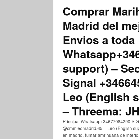
Comprar Marih
Madrid del me
Envios a toda 
Whatsapp+3467
support) – Se
Signal +3466
Leo (English 
– Threema: 
Principal Whatsapp+34677084290 SIGN
@cmmleomadrid.65 – Leo (English su
en madrid, fumar amrihuana de interior