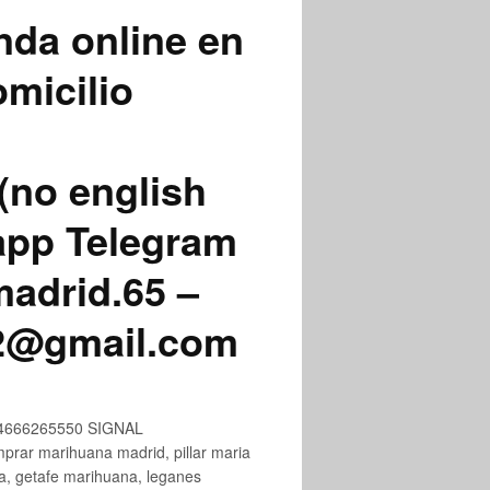
nda online en
micilio
(no english
app Telegram
adrid.65 –
72@gmail.com
+34666265550 SIGNAL
ar marihuana madrid, pillar maria
na, getafe marihuana, leganes