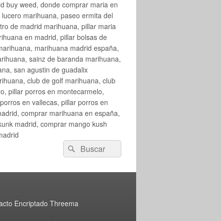
rid buy weed, donde comprar maria en
 lucero marihuana, paseo ermita del
o de madrid marihuana, pillar maria
huana en madrid, pillar bolsas de
 marihuana, marihuana madrid españa,
arihuana, sainz de baranda marihuana,
na, san agustin de guadalix
huana, club de golf marihuana, club
ro, pillar porros en montecarmelo,
orros en vallecas, pillar porros en
en madrid, comprar marihuana en españa,
skunk madrid, comprar mango kush
madrid
Buscar
Buscar
por:
acto Encriptado Threema