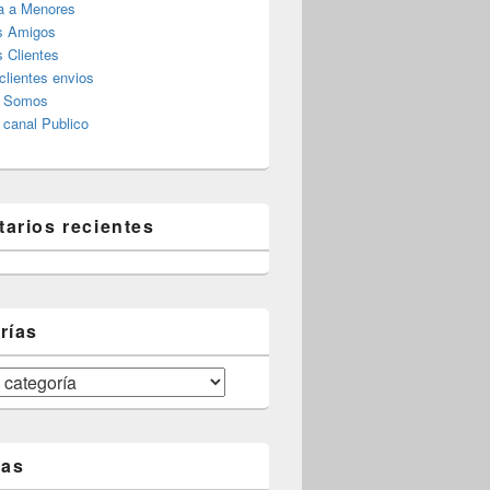
a a Menores
s Amigos
 Clientes
clientes envios
s Somos
canal Publico
arios recientes
rías
tas