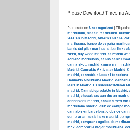
Please Download Threema Appt
Publicado en
Uncategorized
|
Etiqueta
marihuana
,
alsacia marihuana
,
aluch
feesten in Madrid
,
Amerikanische Part
marihuana
,
banco de españa marihua
barrio del pilar marihuana
,
berlin kau
weed
,
buy weed madrid
,
california we
serrano marihuana
,
canna schiet mad
canna skott madrid
,
canna יורה madr
Madrid
,
Cannabis Aktivister Madrid
,
C
madrid
,
cannabis klubbar i barcelona
,
Cannabis Marihuana Madrid
,
cannabis
März in Madrid
,
Cannabisactivisten M
madrid
,
Cannabisprodukte in Madrid
,
madrid
,
chocolates con thc en madrid
cannabicas madrid
,
choklad med thc 
marihuana madrid
,
club de campo ma
cannabis en barcelona
,
clubs de cann
comprar amnesia haze madrid
,
compr
madrid
,
comprar cogollos de marihua
max
,
comprar la mejor marihuana
,
co