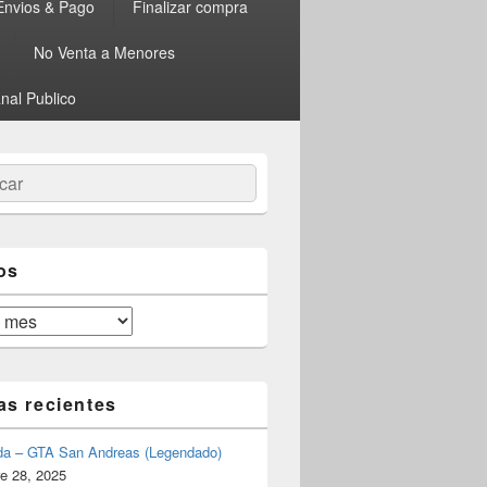
Envios & Pago
Finalizar compra
No Venta a Menores
nal Publico
ar
os
as recientes
da – GTA San Andreas (Legendado)
e 28, 2025