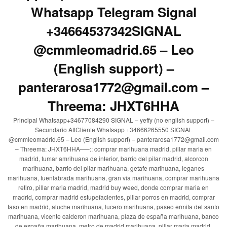
Whatsapp Telegram Signal
+34664537342SIGNAL
@cmmleomadrid.65 – Leo
(English support) –
panterarosa1772@gmail.com –
Threema: JHXT6HHA
Principal Whatsapp+34677084290 SIGNAL – yeffy (no english support) –
Secundario AttCliente Whatsapp +34666265550 SIGNAL
@cmmleomadrid.65 – Leo (English support) – panterarosa1772@gmail.com
– Threema: JHXT6HHA—–:: comprar marihuana madrid, pillar maria en
madrid, fumar amrihuana de interior, barrio del pilar madrid, alcorcon
marihuana, barrio del pilar marihuana, getafe marihuana, leganes
marihuana, fuenlabrada marihuana, gran via marihuana, comprar marihuana
retiro, pillar maria madrid, madrid buy weed, donde comprar maria en
madrid, comprar madrid estupefacientes, pillar porros en madrid, comprar
faso en madrid, aluche marihuana, lucero marihuana, paseo ermita del santo
marihuana, vicente calderon marihuana, plaza de españa marihuana, banco
de españa marihuana, metro de madrid marihuana, pillar maria madrid,