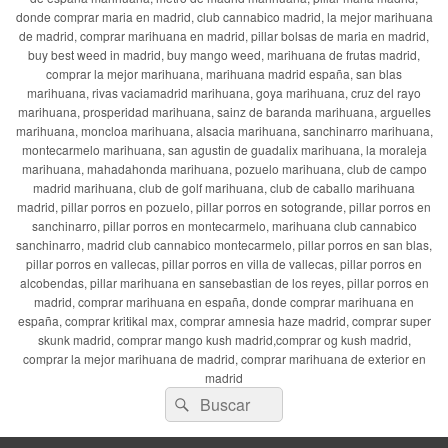
donde comprar maria en madrid, club cannabico madrid, la mejor marihuana
de madrid, comprar marihuana en madrid, pillar bolsas de maria en madrid,
buy best weed in madrid, buy mango weed, marihuana de frutas madrid,
comprar la mejor marihuana, marihuana madrid españa, san blas
marihuana, rivas vaciamadrid marihuana, goya marihuana, cruz del rayo
marihuana, prosperidad marihuana, sainz de baranda marihuana, arguelles
marihuana, moncloa marihuana, alsacia marihuana, sanchinarro marihuana,
montecarmelo marihuana, san agustin de guadalix marihuana, la moraleja
marihuana, mahadahonda marihuana, pozuelo marihuana, club de campo
madrid marihuana, club de golf marihuana, club de caballo marihuana
madrid, pillar porros en pozuelo, pillar porros en sotogrande, pillar porros en
sanchinarro, pillar porros en montecarmelo, marihuana club cannabico
sanchinarro, madrid club cannabico montecarmelo, pillar porros en san blas,
pillar porros en vallecas, pillar porros en villa de vallecas, pillar porros en
alcobendas, pillar marihuana en sansebastian de los reyes, pillar porros en
madrid, comprar marihuana en españa, donde comprar marihuana en
españa, comprar kritikal max, comprar amnesia haze madrid, comprar super
skunk madrid, comprar mango kush madrid,comprar og kush madrid,
comprar la mejor marihuana de madrid, comprar marihuana de exterior en
madrid
Buscar
Buscar
por: