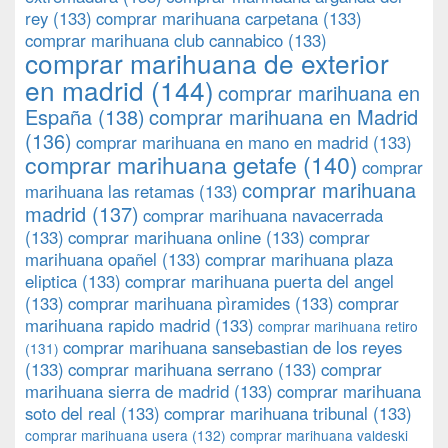
rey
(133)
comprar marihuana carpetana
(133)
comprar marihuana club cannabico
(133)
comprar marihuana de exterior
en madrid
(144)
comprar marihuana en
España
(138)
comprar marihuana en Madrid
(136)
comprar marihuana en mano en madrid
(133)
comprar marihuana getafe
(140)
comprar
comprar marihuana
marihuana las retamas
(133)
madrid
(137)
comprar marihuana navacerrada
(133)
comprar marihuana online
(133)
comprar
marihuana opañel
(133)
comprar marihuana plaza
eliptica
(133)
comprar marihuana puerta del angel
(133)
comprar marihuana pìramides
(133)
comprar
marihuana rapido madrid
(133)
comprar marihuana retiro
comprar marihuana sansebastian de los reyes
(131)
(133)
comprar marihuana serrano
(133)
comprar
marihuana sierra de madrid
(133)
comprar marihuana
soto del real
(133)
comprar marihuana tribunal
(133)
comprar marihuana usera
(132)
comprar marihuana valdeski