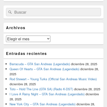
El
Buscar
Buscar
área
por:
de
widget
barra
Archivos
lateral
primaria
Archivos
Entradas recientes
Barracuda – GTA San Andreas (Legendado)
diciembre 28, 2025
Queen Of Hearts – GTA San Andreas (Legendado)
diciembre 28,
2025
Rod Stewart – Young Turks (Official San Andreas Music Video)
diciembre 28, 2025
Toto – Hold The Line (GTA SA) (Radio K-DST)
diciembre 28, 2025
I Love A Rainy Night – GTA San Andreas (Legendado)
diciembre
28, 2025
New York City – GTA San Andreas (Legendado)
diciembre 28,