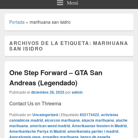
Menú
Portada
»
marihuana san isidro
ARCHIVOS DE LA ETIQUETA:
MARIHUANA
SAN ISIDRO
One Step Forward – GTA San
Andreas (Legendado)
Publicado el
diciembre 28, 2025
por
admin
Contact Us on Threema
Publicado en
Uncategorized
|
Etiquetado
602174422
,
activistas
cannabicos madrid
,
alcorcon marihuana
,
alsacia marihuana
,
aluche
marihuana
,
american weed madrid
,
Amerikaanse feesten in Madrid
,
Amerikanische Partys in Madrid
,
amerikanska partier i madrid
,
Apocalypsis opus
,
arguelles marihuana
,
banco de españa