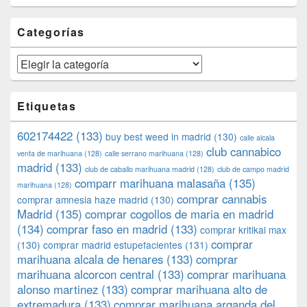
Categorías
Categorías
Etiquetas
602174422
(133)
buy best weed in madrid
(130)
calle alcala
club cannabico
venta de marihuana
(128)
calle serrano marihuana
(128)
madrid
(133)
club de caballo marihuana madrid
(128)
club de campo madrid
comparr marihuana malasaña
(135)
marihuana
(128)
comprar cannabis
comprar amnesia haze madrid
(130)
Madrid
(135)
comprar cogollos de maria en madrid
(134)
comprar faso en madrid
(133)
comprar kritikal max
comprar
(130)
comprar madrid estupefacientes
(131)
marihuana alcala de henares
(133)
comprar
marihuana alcorcon central
(133)
comprar marihuana
alonso martinez
(133)
comprar marihuana alto de
extremadura
(133)
comprar marihuana arganda del