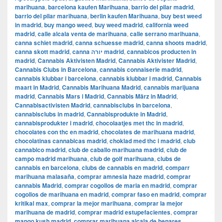
marihuana
,
barcelona kaufen Marihuana
,
barrio del pilar madrid
,
barrio del pilar marihuana
,
berlin kaufen Marihuana
,
buy best weed
in madrid
,
buy mango weed
,
buy weed madrid
,
california weed
madrid
,
calle alcala venta de marihuana
,
calle serrano marihuana
,
canna schiet madrid
,
canna schuesse madrid
,
canna shoots madrid
,
canna skott madrid
,
canna יורה madrid
,
cannabicos producten in
madrid
,
Cannabis Aktivisten Madrid
,
Cannabis Aktivister Madrid
,
Cannabis Clubs in Barcelona
,
cannabis connaiserie madrid
,
cannabis klubbar i barcelona
,
cannabis klubbar i madrid
,
Cannabis
maart in Madrid
,
Cannabis Marihuana Madrid
,
cannabis marijuana
madrid
,
Cannabis Mars i Madrid
,
Cannabis März in Madrid
,
Cannabisactivisten Madrid
,
cannabisclubs in barcelona
,
cannabisclubs in madrid
,
Cannabisprodukte in Madrid
,
cannabisprodukter i madrid
,
chocolaatjes met thc in madrid
,
chocolates con thc en madrid
,
chocolates de marihuana madrid
,
chocolatinas cannabicas madrid
,
choklad med thc i madrid
,
club
cannabico madrid
,
club de caballo marihuana madrid
,
club de
campo madrid marihuana
,
club de golf marihuana
,
clubs de
cannabis en barcelona
,
clubs de cannabis en madrid
,
comparr
marihuana malasaña
,
comprar amnesia haze madrid
,
comprar
cannabis Madrid
,
comprar cogollos de maria en madrid
,
comprar
cogollos de marihuana en madrid
,
comprar faso en madrid
,
comprar
kritikal max
,
comprar la mejor marihuana
,
comprar la mejor
marihuana de madrid
,
comprar madrid estupefacientes
,
comprar
mango kush madrid
,
comprar marihuana alcala de henares
,