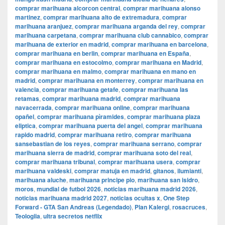
comprar marihuana alcorcon central
,
comprar marihuana alonso
martinez
,
comprar marihuana alto de extremadura
,
comprar
marihuana aranjuez
,
comprar marihuana arganda del rey
,
comprar
marihuana carpetana
,
comprar marihuana club cannabico
,
comprar
marihuana de exterior en madrid
,
comprar marihuana en barcelona
,
comprar marihuana en berlin
,
comprar marihuana en España
,
comprar marihuana en estocolmo
,
comprar marihuana en Madrid
,
comprar marihuana en malmo
,
comprar marihuana en mano en
madrid
,
comprar marihuana en monterrey
,
comprar marihuana en
valencia
,
comprar marihuana getafe
,
comprar marihuana las
retamas
,
comprar marihuana madrid
,
comprar marihuana
navacerrada
,
comprar marihuana online
,
comprar marihuana
opañel
,
comprar marihuana pìramides
,
comprar marihuana plaza
eliptica
,
comprar marihuana puerta del angel
,
comprar marihuana
rapido madrid
,
comprar marihuana retiro
,
comprar marihuana
sansebastian de los reyes
,
comprar marihuana serrano
,
comprar
marihuana sierra de madrid
,
comprar marihuana soto del real
,
comprar marihuana tribunal
,
comprar marihuana usera
,
comprar
marihuana valdeski
,
comprar matuja en madrid
,
gitanos
,
ilumianti
,
marihuana aluche
,
marihuana principe pio
,
marihuana san isidro
,
moros
,
mundial de futbol 2026
,
noticias marihuana madrid 2026
,
noticias marihuana madrid 2027
,
noticias ocultas x
,
One Step
Forward - GTA San Andreas (Legendado)
,
Plan Kalergi
,
rosacruces
,
Teologiia
,
ultra secretos netflix