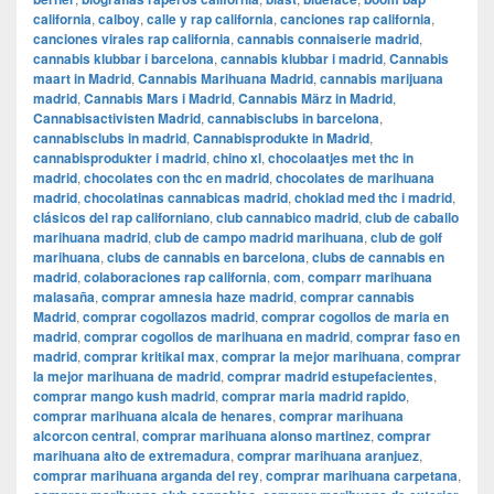
california
,
calboy
,
calle y rap california
,
canciones rap california
,
canciones virales rap california
,
cannabis connaiserie madrid
,
cannabis klubbar i barcelona
,
cannabis klubbar i madrid
,
Cannabis
maart in Madrid
,
Cannabis Marihuana Madrid
,
cannabis marijuana
madrid
,
Cannabis Mars i Madrid
,
Cannabis März in Madrid
,
Cannabisactivisten Madrid
,
cannabisclubs in barcelona
,
cannabisclubs in madrid
,
Cannabisprodukte in Madrid
,
cannabisprodukter i madrid
,
chino xl
,
chocolaatjes met thc in
madrid
,
chocolates con thc en madrid
,
chocolates de marihuana
madrid
,
chocolatinas cannabicas madrid
,
choklad med thc i madrid
,
clásicos del rap californiano
,
club cannabico madrid
,
club de caballo
marihuana madrid
,
club de campo madrid marihuana
,
club de golf
marihuana
,
clubs de cannabis en barcelona
,
clubs de cannabis en
madrid
,
colaboraciones rap california
,
com
,
comparr marihuana
malasaña
,
comprar amnesia haze madrid
,
comprar cannabis
Madrid
,
comprar cogollazos madrid
,
comprar cogollos de maria en
madrid
,
comprar cogollos de marihuana en madrid
,
comprar faso en
madrid
,
comprar kritikal max
,
comprar la mejor marihuana
,
comprar
la mejor marihuana de madrid
,
comprar madrid estupefacientes
,
comprar mango kush madrid
,
comprar maria madrid rapido
,
comprar marihuana alcala de henares
,
comprar marihuana
alcorcon central
,
comprar marihuana alonso martinez
,
comprar
marihuana alto de extremadura
,
comprar marihuana aranjuez
,
comprar marihuana arganda del rey
,
comprar marihuana carpetana
,