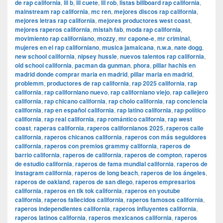
de rap california
,
lil b
,
lil cuete
,
lil rob
,
listas billboard rap california
,
mainstream rap california
,
mc ren
,
mejores discos rap california
,
mejores letras rap california
,
mejores productores west coast
,
mejores raperos california
,
mistah fab
,
moda rap california
,
movimiento rap californiano
,
mozzy
,
mr capone-e
,
mr criminal
,
mujeres en el rap californiano
,
musica jamaicana
,
n.w.a
,
nate dogg
,
new school california
,
nipsey hussle
,
nuevos talentos rap california
,
old school california
,
pacman da gunman
,
phora
,
pillar hachis en
madrid donde comprar maria en madrid
,
pillar maria en madrid
,
problemm
,
productores de rap california
,
rap 2025 california
,
rap
california
,
rap californiano nuevo
,
rap californiano viejo
,
rap callejero
california
,
rap chicano california
,
rap cholo california
,
rap conciencia
california
,
rap en español california
,
rap latino california
,
rap político
california
,
rap real california
,
rap romántico california
,
rap west
coast
,
raperas california
,
raperos californianos 2025
,
raperos calle
california
,
raperos chicanos california
,
raperos con más seguidores
california
,
raperos con premios grammy california
,
raperos de
barrio california
,
raperos de california
,
raperos de compton
,
raperos
de estudio california
,
raperos de fama mundial california
,
raperos de
instagram california
,
raperos de long beach
,
raperos de los ángeles
,
raperos de oakland
,
raperos de san diego
,
raperos empresarios
california
,
raperos en tik tok california
,
raperos en youtube
california
,
raperos fallecidos california
,
raperos famosos california
,
raperos independientes california
,
raperos influyentes california
,
raperos latinos california
,
raperos mexicanos california
,
raperos