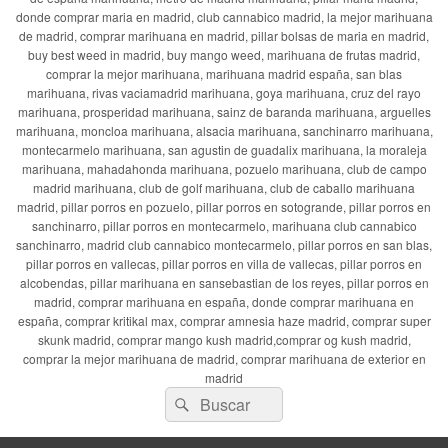
donde comprar maria en madrid, club cannabico madrid, la mejor marihuana
de madrid, comprar marihuana en madrid, pillar bolsas de maria en madrid,
buy best weed in madrid, buy mango weed, marihuana de frutas madrid,
comprar la mejor marihuana, marihuana madrid españa, san blas
marihuana, rivas vaciamadrid marihuana, goya marihuana, cruz del rayo
marihuana, prosperidad marihuana, sainz de baranda marihuana, arguelles
marihuana, moncloa marihuana, alsacia marihuana, sanchinarro marihuana,
montecarmelo marihuana, san agustin de guadalix marihuana, la moraleja
marihuana, mahadahonda marihuana, pozuelo marihuana, club de campo
madrid marihuana, club de golf marihuana, club de caballo marihuana
madrid, pillar porros en pozuelo, pillar porros en sotogrande, pillar porros en
sanchinarro, pillar porros en montecarmelo, marihuana club cannabico
sanchinarro, madrid club cannabico montecarmelo, pillar porros en san blas,
pillar porros en vallecas, pillar porros en villa de vallecas, pillar porros en
alcobendas, pillar marihuana en sansebastian de los reyes, pillar porros en
madrid, comprar marihuana en españa, donde comprar marihuana en
españa, comprar kritikal max, comprar amnesia haze madrid, comprar super
skunk madrid, comprar mango kush madrid,comprar og kush madrid,
comprar la mejor marihuana de madrid, comprar marihuana de exterior en
madrid
Buscar
Buscar
por: