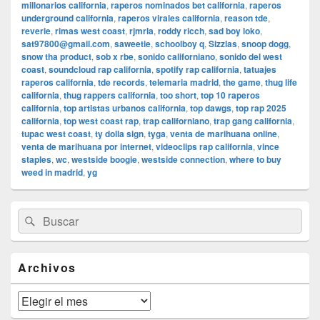
millonarios california
,
raperos nominados bet california
,
raperos
underground california
,
raperos virales california
,
reason tde
,
reverie
,
rimas west coast
,
rjmrla
,
roddy ricch
,
sad boy loko
,
sat97800@gmail.com
,
saweetie
,
schoolboy q
,
Sizzlas
,
snoop dogg
,
snow tha product
,
sob x rbe
,
sonido californiano
,
sonido del west
coast
,
soundcloud rap california
,
spotify rap california
,
tatuajes
raperos california
,
tde records
,
telemaria madrid
,
the game
,
thug life
california
,
thug rappers california
,
too short
,
top 10 raperos
california
,
top artistas urbanos california
,
top dawgs
,
top rap 2025
california
,
top west coast rap
,
trap californiano
,
trap gang california
,
tupac west coast
,
ty dolla sign
,
tyga
,
venta de marihuana online
,
venta de marihuana por internet
,
videoclips rap california
,
vince
staples
,
wc
,
westside boogie
,
westside connection
,
where to buy
weed in madrid
,
yg
El
Buscar
Buscar
área
por:
de
widget
barra
Archivos
lateral
primaria
Archivos