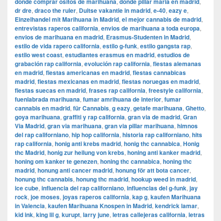
donde comprar ositos de marihuana
,
donde pillar maria en madrid
,
dr dre
,
draco the ruler
,
Duitse vakantie in madrid
,
e-40
,
eazy e
,
Einzelhandel mit Marihuana in Madrid
,
el mejor cannabis de madrid
,
entrevistas raperos california
,
envios de marihuana a toda europa
,
envios de marihuana en madrid
,
Erasmus-Studenten in Madrid
,
estilo de vida rapero california
,
estilo g-funk
,
estilo gangsta rap
,
estilo west coast
,
estudiantes erasmus en madrid
,
estudios de
grabación rap california
,
evolución rap california
,
fiestas alemanas
en madrid
,
fiestas americanas en madrid
,
fiestas cannabicas
madrid
,
fiestas mexicanas en madrid
,
fiestas noruegas en madrid
,
fiestas suecas en madrid
,
frases rap california
,
freestyle california
,
fuenlabrada marihuana
,
fumar amrihuana de interior
,
fumar
cannabis en madrid
,
für Cannabis
,
g eazy
,
getafe marihuana
,
Ghetto
,
goya marihuana
,
graffiti y rap california
,
gran via de madrid
,
​​Gran
Via Madrid
,
gran via marihuana
,
gran via pillar marihuana
,
himnos
del rap californiano
,
hip hop california
,
historia rap californiano
,
hits
rap california
,
honig anti krebs madrid
,
honig thc cannabica
,
Honig
thc Madrid
,
honig zur heilung von krebs
,
honing anti kanker madrid
,
honing om kanker te genezen
,
honing thc cannabica
,
honing thc
madrid
,
honung anti cancer madrid
,
honung för att bota cancer
,
honung thc cannabis
,
honung thc madrid
,
hookup weed in madrid
,
ice cube
,
influencia del rap californiano
,
influencias del g-funk
,
jay
rock
,
joe moses
,
joyas raperos california
,
kap g
,
kaufen Marihuana
in Valencia
,
kaufen Marihuana Knospen in Madrid
,
kendrick lamar
,
kid ink
,
king lil g
,
kurupt
,
larry june
,
letras callejeras california
,
letras