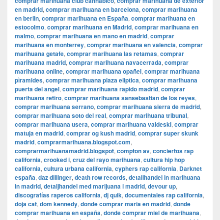
comprar marihuana club cannabico
,
comprar marihuana de exterior
en madrid
,
comprar marihuana en barcelona
,
comprar marihuana
en berlin
,
comprar marihuana en España
,
comprar marihuana en
estocolmo
,
comprar marihuana en Madrid
,
comprar marihuana en
malmo
,
comprar marihuana en mano en madrid
,
comprar
marihuana en monterrey
,
comprar marihuana en valencia
,
comprar
marihuana getafe
,
comprar marihuana las retamas
,
comprar
marihuana madrid
,
comprar marihuana navacerrada
,
comprar
marihuana online
,
comprar marihuana opañel
,
comprar marihuana
pìramides
,
comprar marihuana plaza eliptica
,
comprar marihuana
puerta del angel
,
comprar marihuana rapido madrid
,
comprar
marihuana retiro
,
comprar marihuana sansebastian de los reyes
,
comprar marihuana serrano
,
comprar marihuana sierra de madrid
,
comprar marihuana soto del real
,
comprar marihuana tribunal
,
comprar marihuana usera
,
comprar marihuana valdeski
,
comprar
matuja en madrid
,
comprar og kush madrid
,
comprar super skunk
madrid
,
comprarmarihuana.blogspot.com
,
comprarmarihuanamadrid.blogspot
,
compton av
,
conciertos rap
california
,
crooked i
,
cruz del rayo marihuana
,
cultura hip hop
california
,
cultura urbana california
,
cyphers rap california
,
Darknet
españa
,
daz dillinger
,
death row records
,
detailhandel in marihuana
in madrid
,
detaljhandel med marijuana i madrid
,
devour up
,
discografías raperos california
,
dj quik
,
documentales rap california
,
doja cat
,
dom kennedy
,
donde comprar maria en madrid
,
donde
comprar marihuana en españa
,
donde comprar miel de marihuana
,