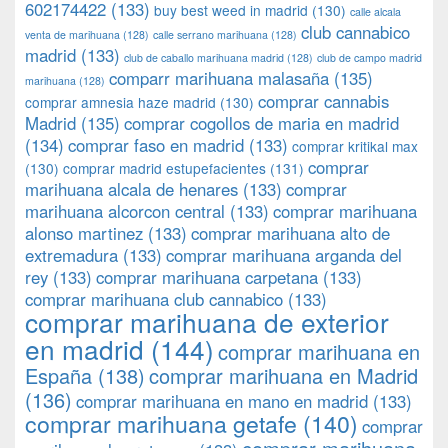
602174422
(133)
buy best weed in madrid
(130)
calle alcala
club cannabico
venta de marihuana
(128)
calle serrano marihuana
(128)
madrid
(133)
club de caballo marihuana madrid
(128)
club de campo madrid
comparr marihuana malasaña
(135)
marihuana
(128)
comprar cannabis
comprar amnesia haze madrid
(130)
Madrid
(135)
comprar cogollos de maria en madrid
(134)
comprar faso en madrid
(133)
comprar kritikal max
comprar
(130)
comprar madrid estupefacientes
(131)
marihuana alcala de henares
(133)
comprar
marihuana alcorcon central
(133)
comprar marihuana
alonso martinez
(133)
comprar marihuana alto de
extremadura
(133)
comprar marihuana arganda del
rey
(133)
comprar marihuana carpetana
(133)
comprar marihuana club cannabico
(133)
comprar marihuana de exterior
en madrid
(144)
comprar marihuana en
España
(138)
comprar marihuana en Madrid
(136)
comprar marihuana en mano en madrid
(133)
comprar marihuana getafe
(140)
comprar