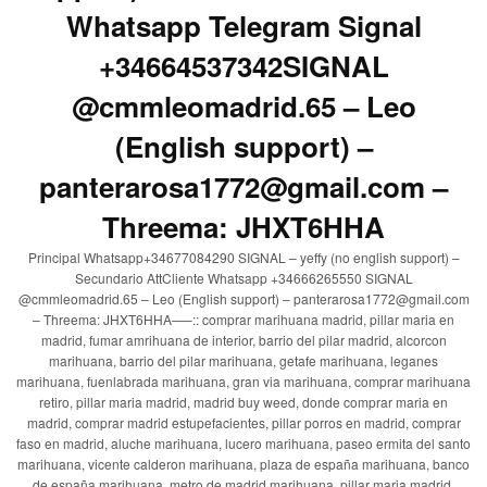
Whatsapp Telegram Signal
+34664537342SIGNAL
@cmmleomadrid.65 – Leo
(English support) –
panterarosa1772@gmail.com –
Threema: JHXT6HHA
Principal Whatsapp+34677084290 SIGNAL – yeffy (no english support) –
Secundario AttCliente Whatsapp +34666265550 SIGNAL
@cmmleomadrid.65 – Leo (English support) – panterarosa1772@gmail.com
– Threema: JHXT6HHA—–:: comprar marihuana madrid, pillar maria en
madrid, fumar amrihuana de interior, barrio del pilar madrid, alcorcon
marihuana, barrio del pilar marihuana, getafe marihuana, leganes
marihuana, fuenlabrada marihuana, gran via marihuana, comprar marihuana
retiro, pillar maria madrid, madrid buy weed, donde comprar maria en
madrid, comprar madrid estupefacientes, pillar porros en madrid, comprar
faso en madrid, aluche marihuana, lucero marihuana, paseo ermita del santo
marihuana, vicente calderon marihuana, plaza de españa marihuana, banco
de españa marihuana, metro de madrid marihuana, pillar maria madrid,