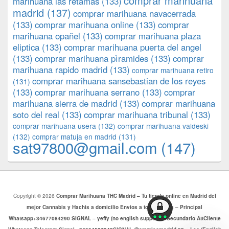
comprar marihuana
marihuana las retamas
(133)
madrid
(137)
comprar marihuana navacerrada
(133)
comprar marihuana online
(133)
comprar
marihuana opañel
(133)
comprar marihuana plaza
eliptica
(133)
comprar marihuana puerta del angel
(133)
comprar marihuana pìramides
(133)
comprar
marihuana rapido madrid
(133)
comprar marihuana retiro
comprar marihuana sansebastian de los reyes
(131)
(133)
comprar marihuana serrano
(133)
comprar
marihuana sierra de madrid
(133)
comprar marihuana
soto del real
(133)
comprar marihuana tribunal
(133)
comprar marihuana usera
(132)
comprar marihuana valdeski
(132)
comprar matuja en madrid
(131)
sat97800@gmail.com
(147)
Copyright © 2026
Comprar Marihuana THC Madrid – Tu tienda online en Madrid del
mejor Cannabis y Hachis a domicilio Envios a toda Europa – Principal
Whatsapp+34677084290 SIGNAL – yeffy (no english support) – Secundario AttCliente