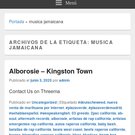
Menú
Portada
»
musica jamaicana
ARCHIVOS DE LA ETIQUETA:
MUSICA
JAMAICANA
Alborosie – Kingston Town
Publicado el
junio 3, 2025
por
admin
Contact Us on Threema
Publicado en
Uncategorized
|
Etiquetado
#deutscheweed. nueva
venta de marihuana por internet
,
#plazaverde
,
#plazaverdemadrid
,
#sehablaespañol
,
#wespeakenglish
,
03 greedo
,
2pac california
,
ab-
soul
,
aftermath records
,
alborosie
,
artistas de rap california
,
artistas
emergentes rap california
,
autos raperos california
,
baby bash
,
batallas de rap california
,
beats west coast
,
beefs raperos california
,
berner
,
biografías raperos california
,
blast
,
blueface
,
boom bap