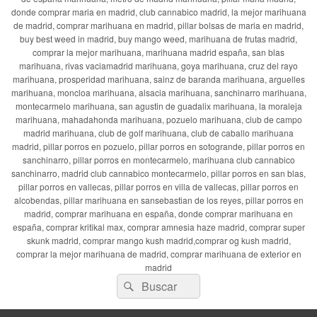
donde comprar maria en madrid, club cannabico madrid, la mejor marihuana
de madrid, comprar marihuana en madrid, pillar bolsas de maria en madrid,
buy best weed in madrid, buy mango weed, marihuana de frutas madrid,
comprar la mejor marihuana, marihuana madrid españa, san blas
marihuana, rivas vaciamadrid marihuana, goya marihuana, cruz del rayo
marihuana, prosperidad marihuana, sainz de baranda marihuana, arguelles
marihuana, moncloa marihuana, alsacia marihuana, sanchinarro marihuana,
montecarmelo marihuana, san agustin de guadalix marihuana, la moraleja
marihuana, mahadahonda marihuana, pozuelo marihuana, club de campo
madrid marihuana, club de golf marihuana, club de caballo marihuana
madrid, pillar porros en pozuelo, pillar porros en sotogrande, pillar porros en
sanchinarro, pillar porros en montecarmelo, marihuana club cannabico
sanchinarro, madrid club cannabico montecarmelo, pillar porros en san blas,
pillar porros en vallecas, pillar porros en villa de vallecas, pillar porros en
alcobendas, pillar marihuana en sansebastian de los reyes, pillar porros en
madrid, comprar marihuana en españa, donde comprar marihuana en
españa, comprar kritikal max, comprar amnesia haze madrid, comprar super
skunk madrid, comprar mango kush madrid,comprar og kush madrid,
comprar la mejor marihuana de madrid, comprar marihuana de exterior en
madrid
Buscar
Buscar
por: