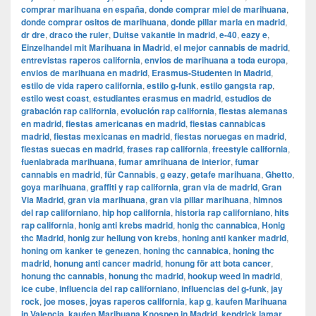
comprar marihuana en españa
,
donde comprar miel de marihuana
,
donde comprar ositos de marihuana
,
donde pillar maria en madrid
,
dr dre
,
draco the ruler
,
Duitse vakantie in madrid
,
e-40
,
eazy e
,
Einzelhandel mit Marihuana in Madrid
,
el mejor cannabis de madrid
,
entrevistas raperos california
,
envios de marihuana a toda europa
,
envios de marihuana en madrid
,
Erasmus-Studenten in Madrid
,
estilo de vida rapero california
,
estilo g-funk
,
estilo gangsta rap
,
estilo west coast
,
estudiantes erasmus en madrid
,
estudios de
grabación rap california
,
evolución rap california
,
fiestas alemanas
en madrid
,
fiestas americanas en madrid
,
fiestas cannabicas
madrid
,
fiestas mexicanas en madrid
,
fiestas noruegas en madrid
,
fiestas suecas en madrid
,
frases rap california
,
freestyle california
,
fuenlabrada marihuana
,
fumar amrihuana de interior
,
fumar
cannabis en madrid
,
für Cannabis
,
g eazy
,
getafe marihuana
,
Ghetto
,
goya marihuana
,
graffiti y rap california
,
gran via de madrid
,
​​Gran
Via Madrid
,
gran via marihuana
,
gran via pillar marihuana
,
himnos
del rap californiano
,
hip hop california
,
historia rap californiano
,
hits
rap california
,
honig anti krebs madrid
,
honig thc cannabica
,
Honig
thc Madrid
,
honig zur heilung von krebs
,
honing anti kanker madrid
,
honing om kanker te genezen
,
honing thc cannabica
,
honing thc
madrid
,
honung anti cancer madrid
,
honung för att bota cancer
,
honung thc cannabis
,
honung thc madrid
,
hookup weed in madrid
,
ice cube
,
influencia del rap californiano
,
influencias del g-funk
,
jay
rock
,
joe moses
,
joyas raperos california
,
kap g
,
kaufen Marihuana
in Valencia
,
kaufen Marihuana Knospen in Madrid
,
kendrick lamar
,