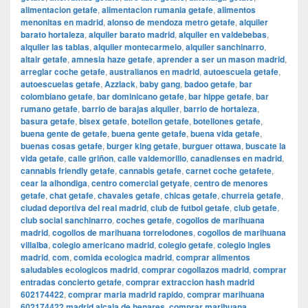
alimentacion getafe
,
alimentacion rumania getafe
,
alimentos
menonitas en madrid
,
alonso de mendoza metro getafe
,
alquiler
barato hortaleza
,
alquiler barato madrid
,
alquiler en valdebebas
,
alquiler las tablas
,
alquiler montecarmelo
,
alquiler sanchinarro
,
altair getafe
,
amnesia haze getafe
,
aprender a ser un mason madrid
,
arreglar coche getafe
,
australianos en madrid
,
autoescuela getafe
,
autoescuelas getafe
,
Azzlack
,
baby gang
,
badoo getafe
,
bar
colombiano getafe
,
bar dominicano getafe
,
bar hippe getafe
,
bar
rumano getafe
,
barrio de barajas alquiler
,
barrio de hortaleza
,
basura getafe
,
bisex getafe
,
botellon getafe
,
botellones getafe
,
buena gente de getafe
,
buena gente getafe
,
buena vida getafe
,
buenas cosas getafe
,
burger king getafe
,
burguer ottawa
,
buscate la
vida getafe
,
calle griñon
,
calle valdemorillo
,
canadienses en madrid
,
cannabis friendly getafe
,
cannabis getafe
,
carnet coche getafete
,
cear la alhondiga
,
centro comercial getyafe
,
centro de menores
getafe
,
chat getafe
,
chavales getafe
,
chicas getafe
,
churreia getafe
,
ciudad deportiva del real madrid
,
club de futbol getafe
,
club getafe
,
club social sanchinarro
,
coches getafe
,
cogollos de marihuana
madrid
,
cogollos de marihuana torrelodones
,
cogollos de marihuana
villalba
,
colegio americano madrid
,
colegio getafe
,
colegio ingles
madrid
,
com
,
comida ecologica madrid
,
comprar alimentos
saludables ecologicos madrid
,
comprar cogollazos madrid
,
comprar
entradas concierto getafe
,
comprar extraccion hash madrid
602174422
,
comprar maria madrid rapido
,
comprar marihuana
602174422 madrid alcala de henares
,
comprar marihuana