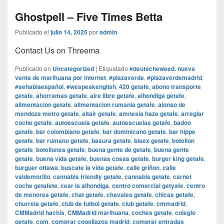
Ghostpell – Five Times Betta
Publicado el
julio 14, 2025
por
admin
Contact Us on Threema
Publicado en
Uncategorized
|
Etiquetado
#deutscheweed. nueva
venta de marihuana por internet
,
#plazaverde
,
#plazaverdemadrid
,
#sehablaespañol
,
#wespeakenglish
,
420 getafe
,
abono transporte
getafe
,
ahorramas getafe
,
aire libre getafe
,
alhondiga getafe
,
alimentacion getafe
,
alimentacion rumania getafe
,
alonso de
mendoza metro getafe
,
altair getafe
,
amnesia haze getafe
,
arreglar
coche getafe
,
autoescuela getafe
,
autoescuelas getafe
,
badoo
getafe
,
bar colombiano getafe
,
bar dominicano getafe
,
bar hippe
getafe
,
bar rumano getafe
,
basura getafe
,
bisex getafe
,
botellon
getafe
,
botellones getafe
,
buena gente de getafe
,
buena gente
getafe
,
buena vida getafe
,
buenas cosas getafe
,
burger king getafe
,
burguer ottawa
,
buscate la vida getafe
,
calle griñon
,
calle
valdemorillo
,
cannabis friendly getafe
,
cannabis getafe
,
carnet
coche getafete
,
cear la alhondiga
,
centro comercial getyafe
,
centro
de menores getafe
,
chat getafe
,
chavales getafe
,
chicas getafe
,
churreia getafe
,
club de futbol getafe
,
club getafe
,
cmmadrid
,
CMMadrid hachís
,
CMMadrid marihuana
,
coches getafe
,
colegio
getafe
,
com
,
comprar cogollazos madrid
,
comprar entradas