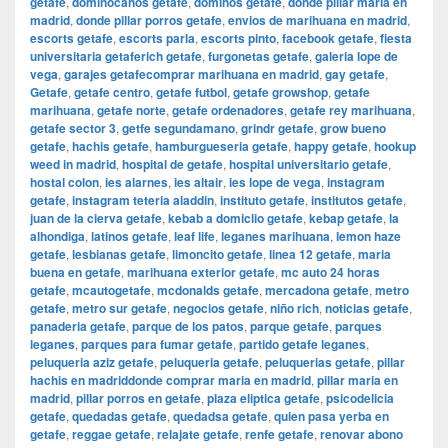
getafe
,
dominocanos getafe
,
dominos getafe
,
donde pillar maria en
madrid
,
donde pillar porros getafe
,
envios de marihuana en madrid
,
escorts getafe
,
escorts parla
,
escorts pinto
,
facebook getafe
,
fiesta
universitaria getaferich getafe
,
furgonetas getafe
,
galeria lope de
vega
,
garajes getafecomprar marihuana en madrid
,
gay getafe
,
Getafe
,
getafe centro
,
getafe futbol
,
getafe growshop
,
getafe
marihuana
,
getafe norte
,
getafe ordenadores
,
getafe rey marihuana
,
getafe sector 3
,
getfe segundamano
,
grindr getafe
,
grow bueno
getafe
,
hachis getafe
,
hamburgueseria getafe
,
happy getafe
,
hookup
weed in madrid
,
hospital de getafe
,
hospital universitario getafe
,
hostal colon
,
ies alarnes
,
ies altair
,
ies lope de vega
,
instagram
getafe
,
instagram teteria aladdin
,
instituto getafe
,
institutos getafe
,
juan de la cierva getafe
,
kebab a domiclio getafe
,
kebap getafe
,
la
alhondiga
,
latinos getafe
,
leaf life
,
leganes marihuana
,
lemon haze
getafe
,
lesbianas getafe
,
limoncito getafe
,
linea 12 getafe
,
maria
buena en getafe
,
marihuana exterior getafe
,
mc auto 24 horas
getafe
,
mcautogetafe
,
mcdonalds getafe
,
mercadona getafe
,
metro
getafe
,
metro sur getafe
,
negocios getafe
,
niño rich
,
noticias getafe
,
panaderia getafe
,
parque de los patos
,
parque getafe
,
parques
leganes
,
parques para fumar getafe
,
partido getafe leganes
,
peluqueria aziz getafe
,
peluqueria getafe
,
peluquerias getafe
,
pillar
hachis en madriddonde comprar maria en madrid
,
pillar maria en
madrid
,
pillar porros en getafe
,
plaza eliptica getafe
,
psicodelicia
getafe
,
quedadas getafe
,
quedadsa getafe
,
quien pasa yerba en
getafe
,
reggae getafe
,
relajate getafe
,
renfe getafe
,
renovar abono