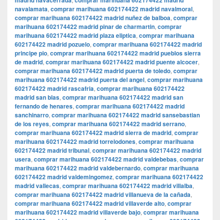
madrid navacerrada
comprar marihuana 602174422 madrid
navalamata
,
comprar marihuana 602174422 madrid navalmoral
,
comprar marihuana 602174422 madrid nuñez de balboa
,
comprar
marihuana 602174422 madrid pinar de charmartin
,
comprar
marihuana 602174422 madrid plaza eliptica
,
comprar marihuana
602174422 madrid pozuelo
,
comprar marihuana 602174422 madrid
principe pio
,
comprar marihuana 602174422 madrid pueblos sierra
de madrid
,
comprar marihuana 602174422 madrid puente alcocer
,
comprar marihuana 602174422 madrid puerta de toledo
,
comprar
marihuana 602174422 madrid puerta del angel
,
comprar marihuana
602174422 madrid rascafria
,
comprar marihuana 602174422
madrid san blas
,
comprar marihuana 602174422 madrid san
fernando de henares
,
comprar marihuana 602174422 madrid
sanchinarro
,
comprar marihuana 602174422 madrid sansebastian
de los reyes
,
comprar marihuana 602174422 madrid serrano
,
comprar marihuana 602174422 madrid sierra de madrid
,
comprar
marihuana 602174422 madrid torrelodones
,
comprar marihuana
602174422 madrid tribunal
,
comprar marihuana 602174422 madrid
usera
,
comprar marihuana 602174422 madrid valdebebas
,
comprar
marihuana 602174422 madrid valdebernardo
,
comprar marihuana
602174422 madrid valdemingomez
,
comprar marihuana 602174422
madrid vallecas
,
comprar marihuana 602174422 madrid villalba
,
comprar marihuana 602174422 madrid villanueva de la cañada
,
comprar marihuana 602174422 madrid villaverde alto
,
comprar
marihuana 602174422 madrid villaverde bajo
,
comprar marihuana