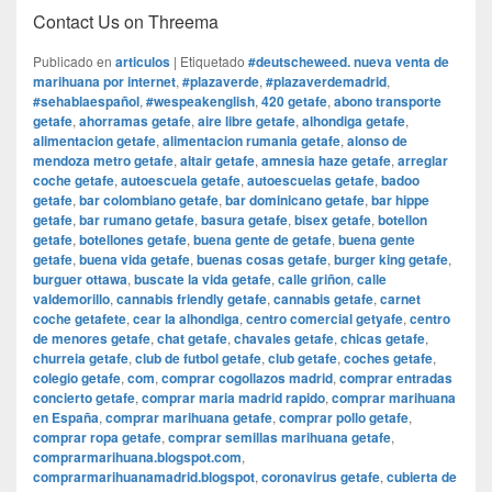
Contact Us on Threema
Publicado en
articulos
|
Etiquetado
#deutscheweed. nueva venta de
marihuana por internet
,
#plazaverde
,
#plazaverdemadrid
,
#sehablaespañol
,
#wespeakenglish
,
420 getafe
,
abono transporte
getafe
,
ahorramas getafe
,
aire libre getafe
,
alhondiga getafe
,
alimentacion getafe
,
alimentacion rumania getafe
,
alonso de
mendoza metro getafe
,
altair getafe
,
amnesia haze getafe
,
arreglar
coche getafe
,
autoescuela getafe
,
autoescuelas getafe
,
badoo
getafe
,
bar colombiano getafe
,
bar dominicano getafe
,
bar hippe
getafe
,
bar rumano getafe
,
basura getafe
,
bisex getafe
,
botellon
getafe
,
botellones getafe
,
buena gente de getafe
,
buena gente
getafe
,
buena vida getafe
,
buenas cosas getafe
,
burger king getafe
,
burguer ottawa
,
buscate la vida getafe
,
calle griñon
,
calle
valdemorillo
,
cannabis friendly getafe
,
cannabis getafe
,
carnet
coche getafete
,
cear la alhondiga
,
centro comercial getyafe
,
centro
de menores getafe
,
chat getafe
,
chavales getafe
,
chicas getafe
,
churreia getafe
,
club de futbol getafe
,
club getafe
,
coches getafe
,
colegio getafe
,
com
,
comprar cogollazos madrid
,
comprar entradas
concierto getafe
,
comprar maria madrid rapido
,
comprar marihuana
en España
,
comprar marihuana getafe
,
comprar pollo getafe
,
comprar ropa getafe
,
comprar semillas marihuana getafe
,
comprarmarihuana.blogspot.com
,
comprarmarihuanamadrid.blogspot
,
coronavirus getafe
,
cubierta de