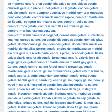
de menores getafe
,
chat getafe
,
chavales getafe
,
chicas getafe
,
churreia getafe
,
club de futbol getafe
,
club getafe
,
coches getafe
,
colegio getafe
,
com
,
comprar cogollazos madrid
,
comprar entradas
concierto getafe
,
comprar maria madrid rapido
,
comprar marihuana
en España
,
comprar marihuana getafe
,
comprar pollo getafe
,
comprar ropa getafe
,
comprar semillas marihuana getafe
,
comprarmarihuana.blogspot.com
,
comprarmarihuanamadrid.blogspot
,
coronavirus getafe
,
cubierta de
leganes
,
cursos getafe
,
dgt getafe
,
discotecas getafe
,
dominis pizza
getafe
,
dominocanos getafe
,
dominos getafe
,
donde pillar maria en
madrid
,
donde pillar porros getafe
,
envios de marihuana en madrid
,
escorts getafe
,
escorts parla
,
escorts pinto
,
facebook getafe
,
fiesta
universitaria getaferich getafe
,
furgonetas getafe
,
galeria lope de
vega
,
garajes getafecomprar marihuana en madrid
,
gay getafe
,
Getafe
,
getafe centro
,
getafe futbol
,
getafe growshop
,
getafe
marihuana
,
getafe norte
,
getafe ordenadores
,
getafe rey marihuana
,
getafe sector 3
,
getfe segundamano
,
grindr getafe
,
grow bueno
getafe
,
hachis getafe
,
hamburgueseria getafe
,
happy getafe
,
hookup
weed in madrid
,
hospital de getafe
,
hospital universitario getafe
,
hostal colon
,
ies alarnes
,
ies altair
,
ies lope de vega
,
instagram
getafe
,
instagram teteria aladdin
,
instituto getafe
,
institutos getafe
,
juan de la cierva getafe
,
kebab a domiclio getafe
,
kebap getafe
,
la
alhondiga
,
latinos getafe
,
leaf life
,
leganes marihuana
,
lemon haze
getafe
,
lesbianas getafe
,
limoncito getafe
,
linea 12 getafe
,
maria
buena en getafe
,
marihuana exterior getafe
,
mc auto 24 horas