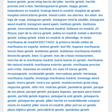
bueno getafe
,
grow shop barrio del pilar
,
hachis getafe
,
hachis
precios anti crisis
,
hamburgueseria getafe
,
happy getafe
,
holandeses en madrid
,
hookup weed in madrid
,
hospital de getafe
,
hospital universitario getafe
,
hostal colon
,
ies alarnes
,
ies altair
,
ies
lope de vega
,
instagram getafe
,
instagram teteria aladdin
,
instagram
weed madrid
,
instagram weed spain
,
instituto getafe
,
institutos
getafe
,
inversionistas marihuana madrid
,
italianos en madrid
,
JC
Reyes
,
juan de la cierva getafe
,
judios en madrid
,
kebab a domiclio
getafe
,
kebap getafe
,
kiwis en madrid
,
la alhondiga
,
la mejor
marihuana de madrid 602174422
,
la primera tienda online de
marihuana en españa
,
latinos getafe
,
leaf life
,
leganes marihuana
,
lemon haze getafe
,
lesbianas getafe
,
lesbianas marihuana madrid
,
limoncito getafe
,
linea 12 getafe
,
mar de cristal restaurantes
,
marcha de la marihuana madrid
,
maria buena en getafe
,
marihuana
bio natural madrid
,
marihuana exterior getafe
,
marihuana precios
anti crisis
,
masones en madrid
,
mc auto 24 horas getafe
,
mcautogetafe
,
mcdonalds getafe
,
mercadona getafe
,
metatags
marihuana españa
,
metatags marihuana madrid
,
metatags weed
spain
,
metro getafe
,
metro sur getafe
,
montecarmelo grow shop
,
negocios getafe
,
niño rich
,
noticias getafe
,
panaderia getafe
,
parque
de los patos
,
parque getafe
,
parques leganes
,
parques para fumar
getafe
,
partido getafe leganes
,
peluqueria aziz getafe
,
peluqueria
getafe
,
peluquerias getafe
,
pillar hachis en madriddonde comprar
maria en madrid
,
pillar maria en madrid
,
pillar porros en getafe
,
plaza eliptica getafe
,
psicodelicia getafe
,
quedadas getafe
,