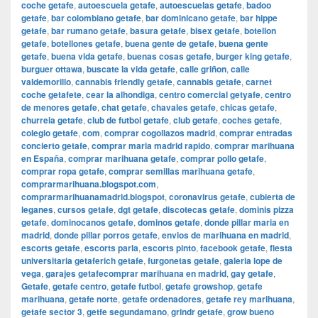
coche getafe
,
autoescuela getafe
,
autoescuelas getafe
,
badoo
getafe
,
bar colombiano getafe
,
bar dominicano getafe
,
bar hippe
getafe
,
bar rumano getafe
,
basura getafe
,
bisex getafe
,
botellon
getafe
,
botellones getafe
,
buena gente de getafe
,
buena gente
getafe
,
buena vida getafe
,
buenas cosas getafe
,
burger king getafe
,
burguer ottawa
,
buscate la vida getafe
,
calle griñon
,
calle
valdemorillo
,
cannabis friendly getafe
,
cannabis getafe
,
carnet
coche getafete
,
cear la alhondiga
,
centro comercial getyafe
,
centro
de menores getafe
,
chat getafe
,
chavales getafe
,
chicas getafe
,
churreia getafe
,
club de futbol getafe
,
club getafe
,
coches getafe
,
colegio getafe
,
com
,
comprar cogollazos madrid
,
comprar entradas
concierto getafe
,
comprar maria madrid rapido
,
comprar marihuana
en España
,
comprar marihuana getafe
,
comprar pollo getafe
,
comprar ropa getafe
,
comprar semillas marihuana getafe
,
comprarmarihuana.blogspot.com
,
comprarmarihuanamadrid.blogspot
,
coronavirus getafe
,
cubierta de
leganes
,
cursos getafe
,
dgt getafe
,
discotecas getafe
,
dominis pizza
getafe
,
dominocanos getafe
,
dominos getafe
,
donde pillar maria en
madrid
,
donde pillar porros getafe
,
envios de marihuana en madrid
,
escorts getafe
,
escorts parla
,
escorts pinto
,
facebook getafe
,
fiesta
universitaria getaferich getafe
,
furgonetas getafe
,
galeria lope de
vega
,
garajes getafecomprar marihuana en madrid
,
gay getafe
,
Getafe
,
getafe centro
,
getafe futbol
,
getafe growshop
,
getafe
marihuana
,
getafe norte
,
getafe ordenadores
,
getafe rey marihuana
,
getafe sector 3
,
getfe segundamano
,
grindr getafe
,
grow bueno