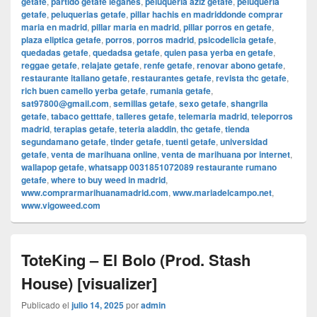
getafe
,
partido getafe leganes
,
peluqueria aziz getafe
,
peluqueria
getafe
,
peluquerias getafe
,
pillar hachis en madriddonde comprar
maria en madrid
,
pillar maria en madrid
,
pillar porros en getafe
,
plaza eliptica getafe
,
porros
,
porros madrid
,
psicodelicia getafe
,
quedadas getafe
,
quedadsa getafe
,
quien pasa yerba en getafe
,
reggae getafe
,
relajate getafe
,
renfe getafe
,
renovar abono getafe
,
restaurante italiano getafe
,
restaurantes getafe
,
revista thc getafe
,
rich buen camello yerba getafe
,
rumania getafe
,
sat97800@gmail.com
,
semillas getafe
,
sexo getafe
,
shangrila
getafe
,
tabaco getttafe
,
talleres getafe
,
telemaria madrid
,
teleporros
madrid
,
terapias getafe
,
teteria aladdin
,
thc getafe
,
tienda
segundamano getafe
,
tinder getafe
,
tuenti getafe
,
universidad
getafe
,
venta de marihuana online
,
venta de marihuana por internet
,
wallapop getafe
,
whatsapp 0031851072089 restaurante rumano
getafe
,
where to buy weed in madrid
,
www.comprarmarihuanamadrid.com
,
www.mariadelcampo.net
,
www.vigoweed.com
ToteKing – El Bolo (Prod. Stash
House) [visualizer]
Publicado el
julio 14, 2025
por
admin