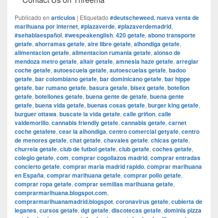
Publicado en
articulos
|
Etiquetado
#deutscheweed. nueva venta de
marihuana por internet
,
#plazaverde
,
#plazaverdemadrid
,
#sehablaespañol
,
#wespeakenglish
,
420 getafe
,
abono transporte
getafe
,
ahorramas getafe
,
aire libre getafe
,
alhondiga getafe
,
alimentacion getafe
,
alimentacion rumania getafe
,
alonso de
mendoza metro getafe
,
altair getafe
,
amnesia haze getafe
,
arreglar
coche getafe
,
autoescuela getafe
,
autoescuelas getafe
,
badoo
getafe
,
bar colombiano getafe
,
bar dominicano getafe
,
bar hippe
getafe
,
bar rumano getafe
,
basura getafe
,
bisex getafe
,
botellon
getafe
,
botellones getafe
,
buena gente de getafe
,
buena gente
getafe
,
buena vida getafe
,
buenas cosas getafe
,
burger king getafe
,
burguer ottawa
,
buscate la vida getafe
,
calle griñon
,
calle
valdemorillo
,
cannabis friendly getafe
,
cannabis getafe
,
carnet
coche getafete
,
cear la alhondiga
,
centro comercial getyafe
,
centro
de menores getafe
,
chat getafe
,
chavales getafe
,
chicas getafe
,
churreia getafe
,
club de futbol getafe
,
club getafe
,
coches getafe
,
colegio getafe
,
com
,
comprar cogollazos madrid
,
comprar entradas
concierto getafe
,
comprar maria madrid rapido
,
comprar marihuana
en España
,
comprar marihuana getafe
,
comprar pollo getafe
,
comprar ropa getafe
,
comprar semillas marihuana getafe
,
comprarmarihuana.blogspot.com
,
comprarmarihuanamadrid.blogspot
,
coronavirus getafe
,
cubierta de
leganes
,
cursos getafe
,
dgt getafe
,
discotecas getafe
,
dominis pizza