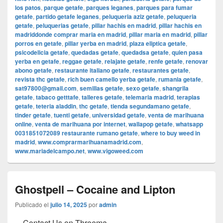
los patos
,
parque getafe
,
parques leganes
,
parques para fumar
getafe
,
partido getafe leganes
,
peluqueria aziz getafe
,
peluqueria
getafe
,
peluquerias getafe
,
pillar hachis en madrid
,
pillar hachis en
madriddonde comprar maria en madrid
,
pillar maria en madrid
,
pillar
porros en getafe
,
pillar yerba en madrid
,
plaza eliptica getafe
,
psicodelicia getafe
,
quedadas getafe
,
quedadsa getafe
,
quien pasa
yerba en getafe
,
reggae getafe
,
relajate getafe
,
renfe getafe
,
renovar
abono getafe
,
restaurante italiano getafe
,
restaurantes getafe
,
revista thc getafe
,
rich buen camello yerba getafe
,
rumania getafe
,
sat97800@gmail.com
,
semillas getafe
,
sexo getafe
,
shangrila
getafe
,
tabaco getttafe
,
talleres getafe
,
telemaria madrid
,
terapias
getafe
,
teteria aladdin
,
thc getafe
,
tienda segundamano getafe
,
tinder getafe
,
tuenti getafe
,
universidad getafe
,
venta de marihuana
online
,
venta de marihuana por internet
,
wallapop getafe
,
whatsapp
0031851072089 restaurante rumano getafe
,
where to buy weed in
madrid
,
www.comprarmarihuanamadrid.com
,
www.mariadelcampo.net
,
www.vigoweed.com
Ghostpell – Cocaine and Lipton
Publicado el
julio 14, 2025
por
admin
Contact Us on Threema