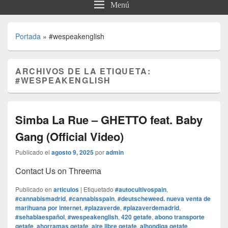
Menú
Portada
»
#wespeakenglish
ARCHIVOS DE LA ETIQUETA:
#WESPEAKENGLISH
Simba La Rue – GHETTO feat. Baby
Gang (Official Video)
Publicado el
agosto 9, 2025
por
admin
Contact Us on Threema
Publicado en
articulos
|
Etiquetado
#autocultivospain
,
#cannabismadrid
,
#cannabisspain
,
#deutscheweed. nueva venta de
marihuana por internet
,
#plazaverde
,
#plazaverdemadrid
,
#sehablaespañol
,
#wespeakenglish
,
420 getafe
,
abono transporte
getafe
,
ahorramas getafe
,
aire libre getafe
,
alhondiga getafe
,