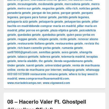
getafe
,
mcautogetafe
,
mcdonalds getafe
,
mercadona getafe
,
metro
getafe
,
metro sur getafe
,
negocios getafe
,
niño rich
,
noticias getafe
,
panaderia getafe
,
parque de los patos
,
parque getafe
,
parques
leganes
,
parques para fumar getafe
,
partido getafe leganes
,
peluqueria aziz getafe
,
peluqueria getafe
,
peluquerias getafe
,
pillar
hachis en madriddonde comprar maria en madrid
,
pillar maria en
madrid
,
pillar porros en getafe
,
plaza eliptica getafe
,
psicodelicia
getafe
,
quedadas getafe
,
quedadsa getafe
,
quien pasa yerba en
getafe
,
reggae getafe
,
relajate getafe
,
renfe getafe
,
renovar abono
getafe
,
restaurante italiano getafe
,
restaurantes getafe
,
revista thc
getafe
,
rich buen camello yerba getafe
,
rumania getafe
,
sat97800@gmail.com
,
semillas getafe
,
sexo getafe
,
shangrila
getafe
,
tabaco getttafe
,
talleres getafe
,
telemaria madrid
,
terapias
getafe
,
teteria aladdin
,
thc getafe
,
tienda segundamano getafe
,
tinder getafe
,
tuenti getafe
,
universidad getafe
,
venta de marihuana
online
,
venta de marihuana por internet
,
wallapop getafe
,
whatsapp
0031851072089 restaurante rumano getafe
,
where to buy weed in
madrid
,
www.comprarmarihuanamadrid.com
,
www.mariadelcampo.net
,
www.vigoweed.com
08 – Hacerlo Valer Ft. Ghostpell