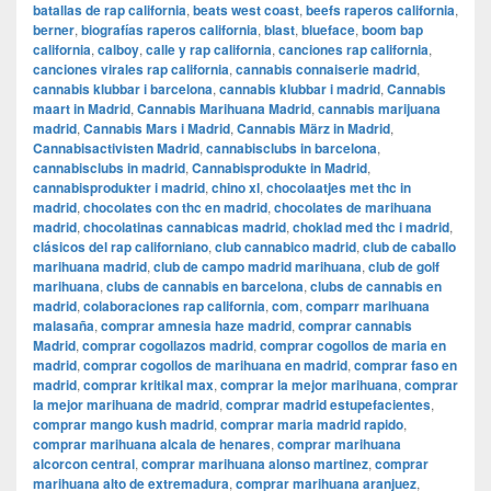
batallas de rap california
,
beats west coast
,
beefs raperos california
,
berner
,
biografías raperos california
,
blast
,
blueface
,
boom bap
california
,
calboy
,
calle y rap california
,
canciones rap california
,
canciones virales rap california
,
cannabis connaiserie madrid
,
cannabis klubbar i barcelona
,
cannabis klubbar i madrid
,
Cannabis
maart in Madrid
,
Cannabis Marihuana Madrid
,
cannabis marijuana
madrid
,
Cannabis Mars i Madrid
,
Cannabis März in Madrid
,
Cannabisactivisten Madrid
,
cannabisclubs in barcelona
,
cannabisclubs in madrid
,
Cannabisprodukte in Madrid
,
cannabisprodukter i madrid
,
chino xl
,
chocolaatjes met thc in
madrid
,
chocolates con thc en madrid
,
chocolates de marihuana
madrid
,
chocolatinas cannabicas madrid
,
choklad med thc i madrid
,
clásicos del rap californiano
,
club cannabico madrid
,
club de caballo
marihuana madrid
,
club de campo madrid marihuana
,
club de golf
marihuana
,
clubs de cannabis en barcelona
,
clubs de cannabis en
madrid
,
colaboraciones rap california
,
com
,
comparr marihuana
malasaña
,
comprar amnesia haze madrid
,
comprar cannabis
Madrid
,
comprar cogollazos madrid
,
comprar cogollos de maria en
madrid
,
comprar cogollos de marihuana en madrid
,
comprar faso en
madrid
,
comprar kritikal max
,
comprar la mejor marihuana
,
comprar
la mejor marihuana de madrid
,
comprar madrid estupefacientes
,
comprar mango kush madrid
,
comprar maria madrid rapido
,
comprar marihuana alcala de henares
,
comprar marihuana
alcorcon central
,
comprar marihuana alonso martinez
,
comprar
marihuana alto de extremadura
,
comprar marihuana aranjuez
,