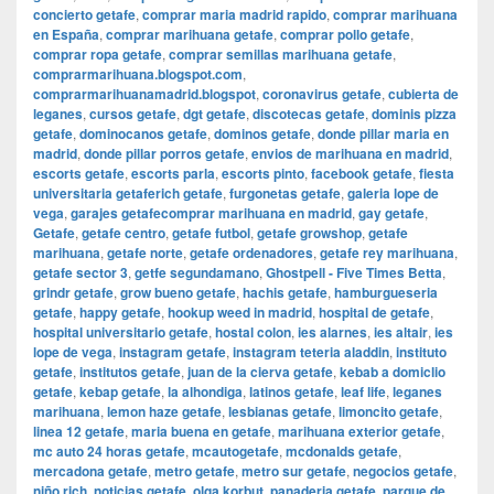
concierto getafe
,
comprar maria madrid rapido
,
comprar marihuana
en España
,
comprar marihuana getafe
,
comprar pollo getafe
,
comprar ropa getafe
,
comprar semillas marihuana getafe
,
comprarmarihuana.blogspot.com
,
comprarmarihuanamadrid.blogspot
,
coronavirus getafe
,
cubierta de
leganes
,
cursos getafe
,
dgt getafe
,
discotecas getafe
,
dominis pizza
getafe
,
dominocanos getafe
,
dominos getafe
,
donde pillar maria en
madrid
,
donde pillar porros getafe
,
envios de marihuana en madrid
,
escorts getafe
,
escorts parla
,
escorts pinto
,
facebook getafe
,
fiesta
universitaria getaferich getafe
,
furgonetas getafe
,
galeria lope de
vega
,
garajes getafecomprar marihuana en madrid
,
gay getafe
,
Getafe
,
getafe centro
,
getafe futbol
,
getafe growshop
,
getafe
marihuana
,
getafe norte
,
getafe ordenadores
,
getafe rey marihuana
,
getafe sector 3
,
getfe segundamano
,
Ghostpell - Five Times Betta
,
grindr getafe
,
grow bueno getafe
,
hachis getafe
,
hamburgueseria
getafe
,
happy getafe
,
hookup weed in madrid
,
hospital de getafe
,
hospital universitario getafe
,
hostal colon
,
ies alarnes
,
ies altair
,
ies
lope de vega
,
instagram getafe
,
instagram teteria aladdin
,
instituto
getafe
,
institutos getafe
,
juan de la cierva getafe
,
kebab a domiclio
getafe
,
kebap getafe
,
la alhondiga
,
latinos getafe
,
leaf life
,
leganes
marihuana
,
lemon haze getafe
,
lesbianas getafe
,
limoncito getafe
,
linea 12 getafe
,
maria buena en getafe
,
marihuana exterior getafe
,
mc auto 24 horas getafe
,
mcautogetafe
,
mcdonalds getafe
,
mercadona getafe
,
metro getafe
,
metro sur getafe
,
negocios getafe
,
niño rich
,
noticias getafe
,
olga korbut
,
panaderia getafe
,
parque de