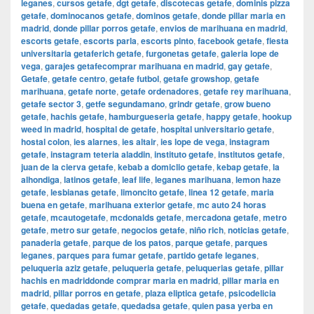
leganes
,
cursos getafe
,
dgt getafe
,
discotecas getafe
,
dominis pizza
getafe
,
dominocanos getafe
,
dominos getafe
,
donde pillar maria en
madrid
,
donde pillar porros getafe
,
envios de marihuana en madrid
,
escorts getafe
,
escorts parla
,
escorts pinto
,
facebook getafe
,
fiesta
universitaria getaferich getafe
,
furgonetas getafe
,
galeria lope de
vega
,
garajes getafecomprar marihuana en madrid
,
gay getafe
,
Getafe
,
getafe centro
,
getafe futbol
,
getafe growshop
,
getafe
marihuana
,
getafe norte
,
getafe ordenadores
,
getafe rey marihuana
,
getafe sector 3
,
getfe segundamano
,
grindr getafe
,
grow bueno
getafe
,
hachis getafe
,
hamburgueseria getafe
,
happy getafe
,
hookup
weed in madrid
,
hospital de getafe
,
hospital universitario getafe
,
hostal colon
,
ies alarnes
,
ies altair
,
ies lope de vega
,
instagram
getafe
,
instagram teteria aladdin
,
instituto getafe
,
institutos getafe
,
juan de la cierva getafe
,
kebab a domiclio getafe
,
kebap getafe
,
la
alhondiga
,
latinos getafe
,
leaf life
,
leganes marihuana
,
lemon haze
getafe
,
lesbianas getafe
,
limoncito getafe
,
linea 12 getafe
,
maria
buena en getafe
,
marihuana exterior getafe
,
mc auto 24 horas
getafe
,
mcautogetafe
,
mcdonalds getafe
,
mercadona getafe
,
metro
getafe
,
metro sur getafe
,
negocios getafe
,
niño rich
,
noticias getafe
,
panaderia getafe
,
parque de los patos
,
parque getafe
,
parques
leganes
,
parques para fumar getafe
,
partido getafe leganes
,
peluqueria aziz getafe
,
peluqueria getafe
,
peluquerias getafe
,
pillar
hachis en madriddonde comprar maria en madrid
,
pillar maria en
madrid
,
pillar porros en getafe
,
plaza eliptica getafe
,
psicodelicia
getafe
,
quedadas getafe
,
quedadsa getafe
,
quien pasa yerba en