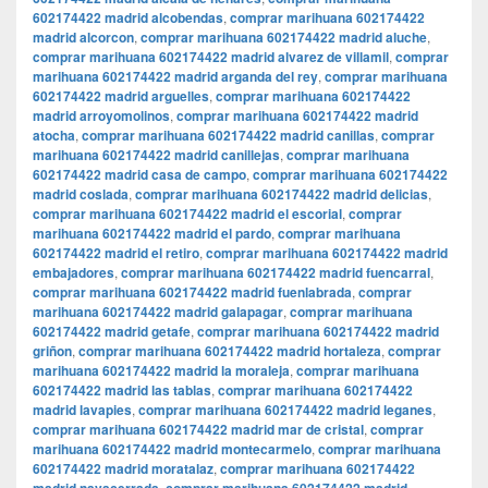
602174422 madrid alcobendas
,
comprar marihuana 602174422
madrid alcorcon
,
comprar marihuana 602174422 madrid aluche
,
comprar marihuana 602174422 madrid alvarez de villamil
,
comprar
marihuana 602174422 madrid arganda del rey
,
comprar marihuana
602174422 madrid arguelles
,
comprar marihuana 602174422
madrid arroyomolinos
,
comprar marihuana 602174422 madrid
atocha
,
comprar marihuana 602174422 madrid canillas
,
comprar
marihuana 602174422 madrid canillejas
,
comprar marihuana
602174422 madrid casa de campo
,
comprar marihuana 602174422
madrid coslada
,
comprar marihuana 602174422 madrid delicias
,
comprar marihuana 602174422 madrid el escorial
,
comprar
marihuana 602174422 madrid el pardo
,
comprar marihuana
602174422 madrid el retiro
,
comprar marihuana 602174422 madrid
embajadores
,
comprar marihuana 602174422 madrid fuencarral
,
comprar marihuana 602174422 madrid fuenlabrada
,
comprar
marihuana 602174422 madrid galapagar
,
comprar marihuana
602174422 madrid getafe
,
comprar marihuana 602174422 madrid
griñon
,
comprar marihuana 602174422 madrid hortaleza
,
comprar
marihuana 602174422 madrid la moraleja
,
comprar marihuana
602174422 madrid las tablas
,
comprar marihuana 602174422
madrid lavapies
,
comprar marihuana 602174422 madrid leganes
,
comprar marihuana 602174422 madrid mar de cristal
,
comprar
marihuana 602174422 madrid montecarmelo
,
comprar marihuana
602174422 madrid moratalaz
,
comprar marihuana 602174422
,