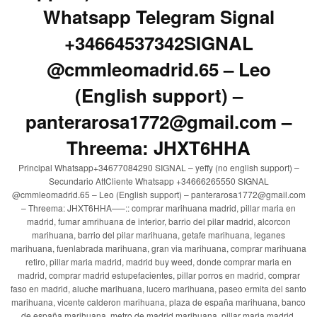
Whatsapp Telegram Signal
+34664537342SIGNAL
@cmmleomadrid.65 – Leo
(English support) –
panterarosa1772@gmail.com –
Threema: JHXT6HHA
Principal Whatsapp+34677084290 SIGNAL – yeffy (no english support) –
Secundario AttCliente Whatsapp +34666265550 SIGNAL
@cmmleomadrid.65 – Leo (English support) – panterarosa1772@gmail.com
– Threema: JHXT6HHA—–:: comprar marihuana madrid, pillar maria en
madrid, fumar amrihuana de interior, barrio del pilar madrid, alcorcon
marihuana, barrio del pilar marihuana, getafe marihuana, leganes
marihuana, fuenlabrada marihuana, gran via marihuana, comprar marihuana
retiro, pillar maria madrid, madrid buy weed, donde comprar maria en
madrid, comprar madrid estupefacientes, pillar porros en madrid, comprar
faso en madrid, aluche marihuana, lucero marihuana, paseo ermita del santo
marihuana, vicente calderon marihuana, plaza de españa marihuana, banco
de españa marihuana, metro de madrid marihuana, pillar maria madrid,