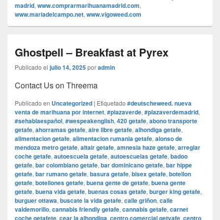
madrid
,
www.comprarmarihuanamadrid.com
,
www.mariadelcampo.net
,
www.vigoweed.com
Ghostpell – Breakfast at Pyrex
Publicado el
julio 14, 2025
por
admin
Contact Us on Threema
Publicado en
Uncategorized
|
Etiquetado
#deutscheweed. nueva
venta de marihuana por internet
,
#plazaverde
,
#plazaverdemadrid
,
#sehablaespañol
,
#wespeakenglish
,
420 getafe
,
abono transporte
getafe
,
ahorramas getafe
,
aire libre getafe
,
alhondiga getafe
,
alimentacion getafe
,
alimentacion rumania getafe
,
alonso de
mendoza metro getafe
,
altair getafe
,
amnesia haze getafe
,
arreglar
coche getafe
,
autoescuela getafe
,
autoescuelas getafe
,
badoo
getafe
,
bar colombiano getafe
,
bar dominicano getafe
,
bar hippe
getafe
,
bar rumano getafe
,
basura getafe
,
bisex getafe
,
botellon
getafe
,
botellones getafe
,
buena gente de getafe
,
buena gente
getafe
,
buena vida getafe
,
buenas cosas getafe
,
burger king getafe
,
burguer ottawa
,
buscate la vida getafe
,
calle griñon
,
calle
valdemorillo
,
cannabis friendly getafe
,
cannabis getafe
,
carnet
coche getafete
,
cear la alhondiga
,
centro comercial getyafe
,
centro