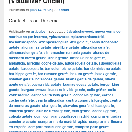
(Visualizer Oficial)
Publicado el
julio 14, 2025
por
admin
Contact Us on Threema
Publicado en
articulos
|
Etiquetado
#deutscheweed. nueva venta de
marihuana por internet
,
#plazaverde
,
#plazaverdemadrid
,
#sehablaespañol
,
#wespeakenglish
,
420 getafe
,
abono transporte
getafe
,
ahorramas getafe
,
aire libre getafe
,
alhondiga getafe
,
alimentacion getafe
,
alimentacion rumania getafe
,
alonso de
mendoza metro getafe
,
altair getafe
,
amnesia haze getafe
,
andalucia
,
arreglar coche getafe
,
autoescuela getafe
,
autoescuelas
getafe
,
badoo getafe
,
bar colombiano getafe
,
bar dominicano getafe
,
bar hippe getafe
,
bar rumano getafe
,
basura getafe
,
bisex getafe
,
botellon getafe
,
botellones getafe
,
buena gente de getafe
,
buena
gente getafe
,
buena vida getafe
,
buenas cosas getafe
,
burger king
getafe
,
burguer ottawa
,
buscate la vida getafe
,
calle griñon
,
calle
valdemorillo
,
cannabis friendly getafe
,
cannabis getafe
,
carnet
coche getafete
,
cear la alhondiga
,
centro comercial getyafe
,
centro
de menores getafe
,
chat getafe
,
chavales getafe
,
chicas getafe
,
churreia getafe
,
club de futbol getafe
,
club getafe
,
coches getafe
,
colegio getafe
,
com
,
comprar cogollazos madrid
,
comprar entradas
concierto getafe
,
comprar maria madrid rapido
,
comprar marihuana
en España
,
comprar marihuana getafe
,
comprar pollo getafe
,
,
,