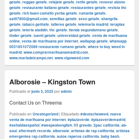
getafe
,
reggae getafe
,
relajate getafe
,
renfe getafe
,
renovar abono
getafe
,
restaurante italiano getafe
,
restaurantes getafe
,
revista thc
getafe
,
rich buen camello yerba getafe
,
rumania getafe
,
sat97800@gmail.com
,
semillas getafe
,
sexo getafe
,
shangrila
getafe
,
tabaco getttafe
,
talleres getafe
,
telemaria madrid
,
terapias
getafe
,
teteria aladdin
,
thc getafe
,
tienda segundamano getafe
,
tinder getafe
,
tuenti getafe
,
universidad getafe
,
venta de marihuana
online
,
venta de marihuana por internet
,
wallapop getafe
,
whatsapp
0031851072089 restaurante rumano getafe
,
where to buy weed in
madrid
,
www.comprarmarihuanamadrid.com
,
www.mariadelcampo.net
,
www.vigoweed.com
Alborosie – Kingston Town
Publicado el
junio 3, 2025
por
admin
Contact Us on Threema
Publicado en
Uncategorized
|
Etiquetado
#deutscheweed. nueva
venta de marihuana por internet
,
#plazaverde
,
#plazaverdemadrid
,
#sehablaespañol
,
#wespeakenglish
,
03 greedo
,
2pac california
,
ab-
soul
,
aftermath records
,
alborosie
,
artistas de rap california
,
artistas
emergentes rap california
,
autos raperos california
,
baby bash
,