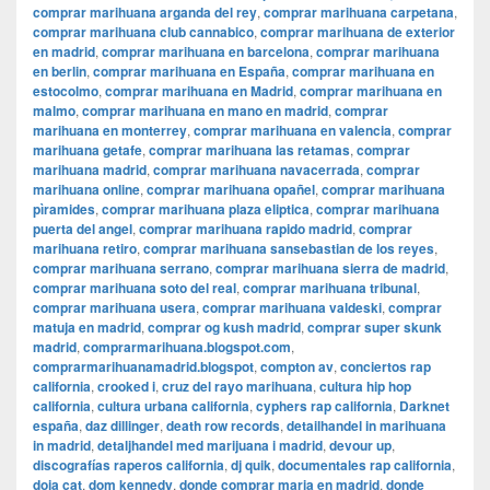
comprar marihuana arganda del rey
,
comprar marihuana carpetana
,
comprar marihuana club cannabico
,
comprar marihuana de exterior
en madrid
,
comprar marihuana en barcelona
,
comprar marihuana
en berlin
,
comprar marihuana en España
,
comprar marihuana en
estocolmo
,
comprar marihuana en Madrid
,
comprar marihuana en
malmo
,
comprar marihuana en mano en madrid
,
comprar
marihuana en monterrey
,
comprar marihuana en valencia
,
comprar
marihuana getafe
,
comprar marihuana las retamas
,
comprar
marihuana madrid
,
comprar marihuana navacerrada
,
comprar
marihuana online
,
comprar marihuana opañel
,
comprar marihuana
pìramides
,
comprar marihuana plaza eliptica
,
comprar marihuana
puerta del angel
,
comprar marihuana rapido madrid
,
comprar
marihuana retiro
,
comprar marihuana sansebastian de los reyes
,
comprar marihuana serrano
,
comprar marihuana sierra de madrid
,
comprar marihuana soto del real
,
comprar marihuana tribunal
,
comprar marihuana usera
,
comprar marihuana valdeski
,
comprar
matuja en madrid
,
comprar og kush madrid
,
comprar super skunk
madrid
,
comprarmarihuana.blogspot.com
,
comprarmarihuanamadrid.blogspot
,
compton av
,
conciertos rap
california
,
crooked i
,
cruz del rayo marihuana
,
cultura hip hop
california
,
cultura urbana california
,
cyphers rap california
,
Darknet
españa
,
daz dillinger
,
death row records
,
detailhandel in marihuana
in madrid
,
detaljhandel med marijuana i madrid
,
devour up
,
discografías raperos california
,
dj quik
,
documentales rap california
,
doja cat
,
dom kennedy
,
donde comprar maria en madrid
,
donde