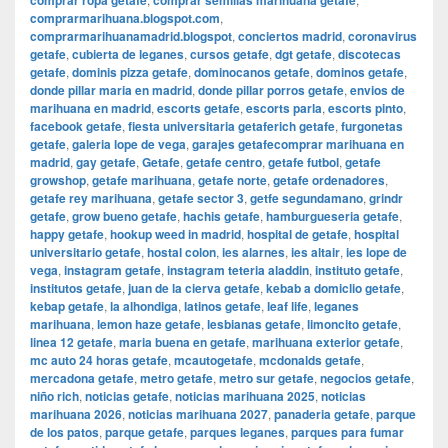
comprar ropa getafe
comprar semillas marihuana getafe
comprarmarihuana.blogspot.com
,
comprarmarihuanamadrid.blogspot
,
conciertos madrid
,
coronavirus
getafe
,
cubierta de leganes
,
cursos getafe
,
dgt getafe
,
discotecas
getafe
,
dominis pizza getafe
,
dominocanos getafe
,
dominos getafe
,
donde pillar maria en madrid
,
donde pillar porros getafe
,
envios de
marihuana en madrid
,
escorts getafe
,
escorts parla
,
escorts pinto
,
facebook getafe
,
fiesta universitaria getaferich getafe
,
furgonetas
getafe
,
galeria lope de vega
,
garajes getafecomprar marihuana en
madrid
,
gay getafe
,
Getafe
,
getafe centro
,
getafe futbol
,
getafe
growshop
,
getafe marihuana
,
getafe norte
,
getafe ordenadores
,
getafe rey marihuana
,
getafe sector 3
,
getfe segundamano
,
grindr
getafe
,
grow bueno getafe
,
hachis getafe
,
hamburgueseria getafe
,
happy getafe
,
hookup weed in madrid
,
hospital de getafe
,
hospital
universitario getafe
,
hostal colon
,
ies alarnes
,
ies altair
,
ies lope de
vega
,
instagram getafe
,
instagram teteria aladdin
,
instituto getafe
,
institutos getafe
,
juan de la cierva getafe
,
kebab a domiclio getafe
,
kebap getafe
,
la alhondiga
,
latinos getafe
,
leaf life
,
leganes
marihuana
,
lemon haze getafe
,
lesbianas getafe
,
limoncito getafe
,
linea 12 getafe
,
maria buena en getafe
,
marihuana exterior getafe
,
mc auto 24 horas getafe
,
mcautogetafe
,
mcdonalds getafe
,
mercadona getafe
,
metro getafe
,
metro sur getafe
,
negocios getafe
,
niño rich
,
noticias getafe
,
noticias marihuana 2025
,
noticias
marihuana 2026
,
noticias marihuana 2027
,
panaderia getafe
,
parque
de los patos
,
parque getafe
,
parques leganes
,
parques para fumar