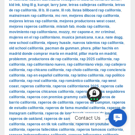
kid ink
,
king lil g
,
kurupt
,
larry june
,
letras callejeras california
,
letras
de rap california
,
lil b
,
lil cuete
,
lil rob
,
listas billboard rap california
,
mainstream rap california
,
mc ren
,
mejores discos rap california
,
mejores letras rap california
,
mejores productores west coast
,
mejores raperos california
,
mistah fab
,
moda rap california
,
movimiento rap californiano
,
mozzy
,
mr capone-e
,
mr criminal
,
mujeres en el rap californiano
,
musica jamaicana
,
n.w.a
,
nate dogg
,
new school california
,
nipsey hussle
,
nuevos talentos rap california
,
old school california
,
pacman da gunman
,
phora
,
pillar hachis en
madrid donde comprar maria en madrid
,
pillar maria en madrid
,
problemm
,
productores de rap california
,
rap 2025 california
,
rap
california
,
rap californiano nuevo
,
rap californiano viejo
,
rap callejero
california
,
rap chicano california
,
rap cholo california
,
rap conciencia
california
,
rap en español california
,
rap latino california
,
rap político
california
,
rap real california
,
rap romántico california
,
rap west
coast
,
raperas california
,
raperos californianos 2025
,
raperos calle
california
,
raperos chicanos california
,
raperos con más seguidores
california
,
raperos con premios grammy california
,
raperos de
barrio california
,
raperos de california
,
raperos de compton
,
raperos
de estudio california
,
raperos de fama mundial california
,
raperos de
instagram california
,
raperos de long beach
,
raperos de los ángeles
,
Contac
Contact Us
raperos de oakland
,
raperos de san diego
,
raperos empresarios
Us
california
,
raperos en tik tok california
,
raperos en youtube
california
,
raperos fallecidos california
,
raperos famosos california
,
raperos independientes california
,
raperos influyentes california
,