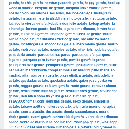
getafe
,
hachis getafe
,
hamburgueseria getafe
,
happy getafe
,
hookup
weed in madrid
,
hospital de getafe
,
hospital universitario getafe
,
hostal colon
,
ies alarnes
,
ies altair
,
ies lope de vega
,
instagram
getafe
,
instagram teteria aladdin
,
instituto getafe
,
institutos getafe
,
juan de la cierva getafe
,
kebab a domiclio getafe
,
kebap getafe
,
la
alhondiga
,
latinos getafe
,
leaf life
,
leganes marihuana
,
lemon haze
getafe
,
lesbianas getafe
,
limoncito getafe
,
linea 12 getafe
,
maria
buena en getafe
,
marihuana exterior getafe
,
mc auto 24 horas
getafe
,
mcautogetafe
,
mcdonalds getafe
,
mercadona getafe
,
metro
getafe
,
metro sur getafe
,
negocios getafe
,
niño rich
,
noticias getafe
,
panaderia getafe
,
parque de los patos
,
parque getafe
,
parques
leganes
,
parques para fumar getafe
,
partido getafe leganes
,
peluqueria aziz getafe
,
peluqueria getafe
,
peluquerias getafe
,
pillar
hachis en madriddonde comprar maria en madrid
,
pillar maria en
madrid
,
pillar porros en getafe
,
plaza eliptica getafe
,
psicodelicia
getafe
,
quedadas getafe
,
quedadsa getafe
,
quien pasa yerba en
getafe
,
reggae getafe
,
relajate getafe
,
renfe getafe
,
renovar abono
getafe
,
restaurante italiano getafe
,
restaurantes getafe
,
revista thc
getafe
,
rich buen camello yerba getafe
,
rumania getafe
,
sat97800@gmail.com
,
semillas getafe
,
sexo getafe
,
shangrila
getafe
,
tabaco getttafe
,
talleres getafe
,
telemaria madrid
,
terapias
getafe
,
teteria aladdin
,
thc getafe
,
tienda segundamano getafe
,
tinder getafe
,
tuenti getafe
,
universidad getafe
,
venta de marihuana
online
,
venta de marihuana por internet
,
wallapop getafe
,
whatsapp
0031851072089 restaurante rumano getafe
,
where to buy weed in