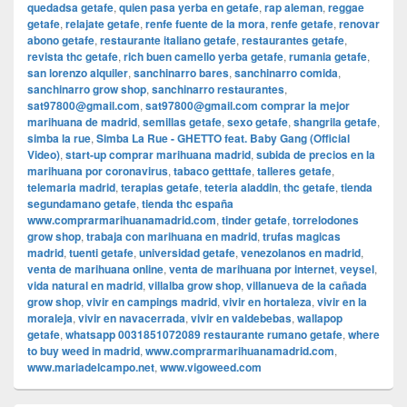
quedadsa getafe
,
quien pasa yerba en getafe
,
rap aleman
,
reggae
getafe
,
relajate getafe
,
renfe fuente de la mora
,
renfe getafe
,
renovar
abono getafe
,
restaurante italiano getafe
,
restaurantes getafe
,
revista thc getafe
,
rich buen camello yerba getafe
,
rumania getafe
,
san lorenzo alquiler
,
sanchinarro bares
,
sanchinarro comida
,
sanchinarro grow shop
,
sanchinarro restaurantes
,
sat97800@gmail.com
,
sat97800@gmail.com comprar la mejor
marihuana de madrid
,
semillas getafe
,
sexo getafe
,
shangrila getafe
,
simba la rue
,
Simba La Rue - GHETTO feat. Baby Gang (Official
Video)
,
start-up comprar marihuana madrid
,
subida de precios en la
marihuana por coronavirus
,
tabaco getttafe
,
talleres getafe
,
telemaria madrid
,
terapias getafe
,
teteria aladdin
,
thc getafe
,
tienda
segundamano getafe
,
tienda thc españa
www.comprarmarihuanamadrid.com
,
tinder getafe
,
torrelodones
grow shop
,
trabaja con marihuana en madrid
,
trufas magicas
madrid
,
tuenti getafe
,
universidad getafe
,
venezolanos en madrid
,
venta de marihuana online
,
venta de marihuana por internet
,
veysel
,
vida natural en madrid
,
villalba grow shop
,
villanueva de la cañada
grow shop
,
vivir en campings madrid
,
vivir en hortaleza
,
vivir en la
moraleja
,
vivir en navacerrada
,
vivir en valdebebas
,
wallapop
getafe
,
whatsapp 0031851072089 restaurante rumano getafe
,
where
to buy weed in madrid
,
www.comprarmarihuanamadrid.com
,
www.mariadelcampo.net
,
www.vigoweed.com