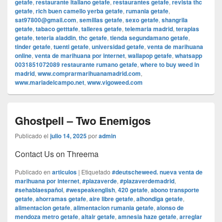
getafe
,
restaurante italiano getafe
,
restaurantes getafe
,
revista thc
getafe
,
rich buen camello yerba getafe
,
rumania getafe
,
sat97800@gmail.com
,
semillas getafe
,
sexo getafe
,
shangrila
getafe
,
tabaco getttafe
,
talleres getafe
,
telemaria madrid
,
terapias
getafe
,
teteria aladdin
,
thc getafe
,
tienda segundamano getafe
,
tinder getafe
,
tuenti getafe
,
universidad getafe
,
venta de marihuana
online
,
venta de marihuana por internet
,
wallapop getafe
,
whatsapp
0031851072089 restaurante rumano getafe
,
where to buy weed in
madrid
,
www.comprarmarihuanamadrid.com
,
www.mariadelcampo.net
,
www.vigoweed.com
Ghostpell – Two Enemigos
Publicado el
julio 14, 2025
por
admin
Contact Us on Threema
Publicado en
articulos
|
Etiquetado
#deutscheweed. nueva venta de
marihuana por internet
,
#plazaverde
,
#plazaverdemadrid
,
#sehablaespañol
,
#wespeakenglish
,
420 getafe
,
abono transporte
getafe
,
ahorramas getafe
,
aire libre getafe
,
alhondiga getafe
,
alimentacion getafe
,
alimentacion rumania getafe
,
alonso de
mendoza metro getafe
,
altair getafe
,
amnesia haze getafe
,
arreglar