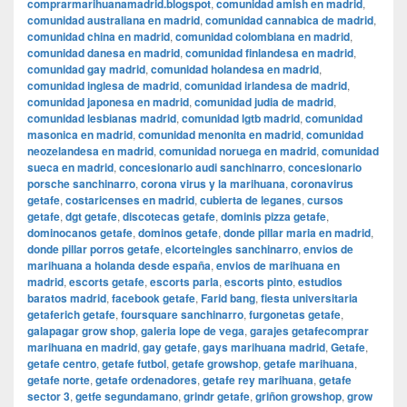
comprarmarihuanamadrid.blogspot
,
comunidad amish en madrid
,
comunidad australiana en madrid
,
comunidad cannabica de madrid
,
comunidad china en madrid
,
comunidad colombiana en madrid
,
comunidad danesa en madrid
,
comunidad finlandesa en madrid
,
comunidad gay madrid
,
comunidad holandesa en madrid
,
comunidad inglesa de madrid
,
comunidad irlandesa de madrid
,
comunidad japonesa en madrid
,
comunidad judia de madrid
,
comunidad lesbianas madrid
,
comunidad lgtb madrid
,
comunidad
masonica en madrid
,
comunidad menonita en madrid
,
comunidad
neozelandesa en madrid
,
comunidad noruega en madrid
,
comunidad
sueca en madrid
,
concesionario audi sanchinarro
,
concesionario
porsche sanchinarro
,
corona virus y la marihuana
,
coronavirus
getafe
,
costaricenses en madrid
,
cubierta de leganes
,
cursos
getafe
,
dgt getafe
,
discotecas getafe
,
dominis pizza getafe
,
dominocanos getafe
,
dominos getafe
,
donde pillar maria en madrid
,
donde pillar porros getafe
,
elcorteingles sanchinarro
,
envios de
marihuana a holanda desde españa
,
envios de marihuana en
madrid
,
escorts getafe
,
escorts parla
,
escorts pinto
,
estudios
baratos madrid
,
facebook getafe
,
Farid bang
,
fiesta universitaria
getaferich getafe
,
foursquare sanchinarro
,
furgonetas getafe
,
galapagar grow shop
,
galeria lope de vega
,
garajes getafecomprar
marihuana en madrid
,
gay getafe
,
gays marihuana madrid
,
Getafe
,
getafe centro
,
getafe futbol
,
getafe growshop
,
getafe marihuana
,
getafe norte
,
getafe ordenadores
,
getafe rey marihuana
,
getafe
sector 3
,
getfe segundamano
,
grindr getafe
,
griñon growshop
,
grow