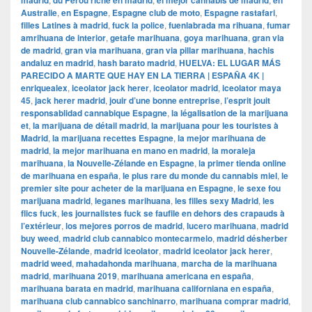
madrid
du Pérou riche en madrid
el mejor cannabis de madrid
en
Australie
,
en Espagne
,
Espagne club de moto
,
Espagne rastafari
,
filles Latines à madrid
,
fuck la police
,
fuenlabrada ma rihuana
,
fumar
amrihuana de interior
,
getafe marihuana
,
goya marihuana
,
gran via
de madrid
,
gran via marihuana
,
gran via pillar marihuana
,
hachis
andaluz en madrid
,
hash barato madrid
,
HUELVA: EL LUGAR MÁS
PARECIDO A MARTE QUE HAY EN LA TIERRA | ESPAÑA 4K |
enriquealex
,
iceolator jack herer
,
iceolator madrid
,
iceolator maya
45
,
jack herer madrid
,
jouir d’une bonne entreprise
,
l’esprit jouit
responsablidad cannabique Espagne
,
la légalisation de la marijuana
et
,
la marijuana de détail madrid
,
la marijuana pour les touristes à
Madrid
,
la marijuana recettes Espagne
,
la mejor marihuana de
madrid
,
la mejor marihuana en mano en madrid
,
la moraleja
marihuana
,
la Nouvelle-Zélande en Espagne
,
la primer tienda online
de marihuana en españa
,
le plus rare du monde du cannabis miel
,
le
premier site pour acheter de la marijuana en Espagne
,
le sexe fou
marijuana madrid
,
leganes marihuana
,
les filles sexy Madrid
,
les
flics fuck
,
les journalistes fuck se faufile en dehors des crapauds à
l’extérieur
,
los mejores porros de madrid
,
lucero marihuana
,
madrid
buy weed
,
madrid club cannabico montecarmelo
,
madrid désherber
Nouvelle-Zélande
,
madrid iceolator
,
madrid iceolator jack herer
,
madrid weed
,
mahadahonda marihuana
,
marcha de la marihuana
madrid
,
marihuana 2019
,
marihuana americana en españa
,
marihuana barata en madrid
,
marihuana californiana en españa
,
marihuana club cannabico sanchinarro
,
marihuana comprar madrid
,