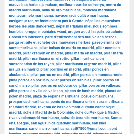
mauvaises herbes jamaican
,
meilleur courrier deliverys
,
metro de
madrid marihuana
,
milla de oro marihuana
,
moncloa marihuana
,
montecarmelo marihuana
,
navacerrada cultivo marihuana
,
navigateur tor
,
ne fonctionnent pas à Getafe
,
népal les mauvaises
herbes les plus dangereux
,
népal marijuana miel
,
nous sommes
humbles
,
oregon mountains weed
,
oregon weed in spain
,
où acheter
Chocol les infusions
,
parc d’enlèvement des mauvaises herbes
,
parqu retraite et acheter des mauvaises herbes
,
paseo ermita del
santo marihuana
,
pillar bolsas de maria en madrid
,
pillar costo en
madrid
,
pillar cremon en madrid
,
pillar maria en madrid
,
pillar maria
madrid
,
pillar marihuana en el retiro
,
pillar marihuana en
sansebastian de los reyes
,
pillar marihuana urgente madr id
,
pillar
matuja en madrid
,
pillar porritos en madrid
,
pillar porros en
alcobendas
,
pillar porros en madrid
,
pillar porros en montecarmelo
,
pillar porros en pozuelo
,
pillar porros en san blas
,
pillar porros en
sanchinarro
,
pillar porros en sotogrande
,
pillar porros en vallecas
,
pillar porros en villa de vallecas
,
placas de hash madrid
,
placas de
polen madrid
,
plaza de españa marihuana
,
pozuelo marihuana
,
prosperidad marihuana
,
punto de marihuana online
,
rara marihuana
,
rastafari Madrid
,
reventa de hash en madrid
,
rhum cannabique
madrid
,
riche à Madrid de la Colombie
,
riche du Mexique à Madrid
,
rivas vaciamadrid marihuana
,
sainz de baranda marihuana
,
Samoa
en Espagne
,
san agustin de guadalix marihuana
,
san blas
marihuana
,
sanchinarro marihuana
,
sat97800@gmail.com
,
sont
légales
,
surespot weedmadrid
,
teleyerba madrid
,
teleyerba madrid