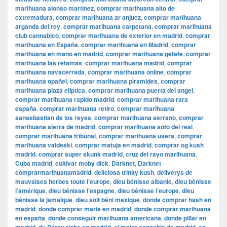
marihuana alonso martinez
,
comprar marihuana alto de
extremadura
,
comprar marihuana ar anjuez
,
comprar marihuana
arganda del rey
,
comprar marihuana carpetana
,
comprar marihuana
club cannabico
,
comprar marihuana de exterior en madrid
,
comprar
marihuana en España
,
comprar marihuana en Madrid
,
comprar
marihuana en mano en madrid
,
comprar marihuana getafe
,
comprar
marihuana las retamas
,
comprar marihuana madrid
,
comprar
marihuana navacerrada
,
comprar marihuana online
,
comprar
marihuana opañel
,
comprar marihuana pìramides
,
comprar
marihuana plaza eliptica
,
comprar marihuana puerta del angel
,
comprar marihuana rapido madrid
,
comprar marihuana rara
españa
,
comprar marihuana retiro
,
comprar marihuana
sansebastian de los reyes
,
comprar marihuana serrano
,
comprar
marihuana sierra de madrid
,
comprar marihuana soto del real
,
comprar marihuana tribunal
,
comprar marihuana usera
,
comprar
marihuana valdeski
,
comprar matuja en madrid
,
comprar og kush
madrid
,
comprar super skunk madrid
,
cruz del rayo marihuana
,
Cuba madrid
,
cultivar moby dick
,
Darknet
,
Darknet
comprarmarihuanamadrid
,
deliciosa trinity kush
,
deliverys de
mauvaises herbes toute l’europe
,
dieu bénisse albanie
,
dieu bénisse
l’amérique
,
dieu bénisse l’espagne
,
dieu bénisse l’europe
,
dieu
bénisse la jamaïque
,
dieu soit béni mexique
,
donde comprar hash en
madrid
,
donde comprar maria en madrid
,
donde comprar marihuana
en españa
,
donde conseguir marihuana americana
,
donde pillar en
,
,
,