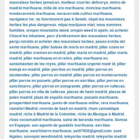
mauvaises herbes jamaican
,
meilleur courrier deliverys
,
metro de
madrid marihuana
,
milla de oro marihuana
,
moncloa marihuana
,
montecarmelo marihuana
,
navacerrada cultivo marihuana
,
navigateur tor
,
ne fonctionnent pas à Getafe
,
népal les mauvaises
herbes les plus dangereux
,
népal marijuana miel
,
nous sommes
humbles
,
oregon mountains weed
,
oregon weed in spain
,
où acheter
Chocol les infusions
,
parc d’enlèvement des mauvaises herbes
,
parqu retraite et acheter des mauvaises herbes
,
paseo ermita del
santo marihuana
,
pillar bolsas de maria en madrid
,
pillar costo en
madrid
,
pillar cremon en madrid
,
pillar maria en madrid
,
pillar maria
madrid
,
pillar marihuana en el retiro
,
pillar marihuana en
sansebastian de los reyes
,
pillar marihuana urgente madr id
,
pillar
matuja en madrid
,
pillar porritos en madrid
,
pillar porros en
alcobendas
,
pillar porros en madrid
,
pillar porros en montecarmelo
,
pillar porros en pozuelo
,
pillar porros en san blas
,
pillar porros en
sanchinarro
,
pillar porros en sotogrande
,
pillar porros en vallecas
,
pillar porros en villa de vallecas
,
placas de hash madrid
,
placas de
polen madrid
,
plaza de españa marihuana
,
pozuelo marihuana
,
prosperidad marihuana
,
punto de marihuana online
,
rara marihuana
,
rastafari Madrid
,
reventa de hash en madrid
,
rhum cannabique
madrid
,
riche à Madrid de la Colombie
,
riche du Mexique à Madrid
,
rivas vaciamadrid marihuana
,
sainz de baranda marihuana
,
Samoa
en Espagne
,
san agustin de guadalix marihuana
,
san blas
marihuana
,
sanchinarro marihuana
,
sat97800@gmail.com
,
sont
légales
,
surespot weedmadrid
,
teleyerba madrid
,
teleyerba madrid