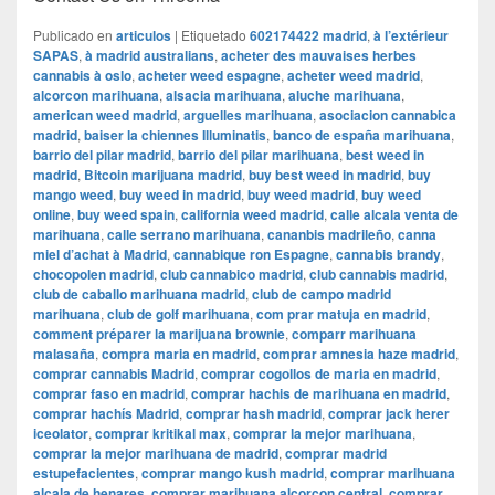
Publicado en
articulos
|
Etiquetado
602174422 madrid
,
à l’extérieur
SAPAS
,
à madrid australians
,
acheter des mauvaises herbes
cannabis à oslo
,
acheter weed espagne
,
acheter weed madrid
,
alcorcon marihuana
,
alsacia marihuana
,
aluche marihuana
,
american weed madrid
,
arguelles marihuana
,
asociacion cannabica
madrid
,
baiser la chiennes Illuminatis
,
banco de españa marihuana
,
barrio del pilar madrid
,
barrio del pilar marihuana
,
best weed in
madrid
,
Bitcoin marijuana madrid
,
buy best weed in madrid
,
buy
mango weed
,
buy weed in madrid
,
buy weed madrid
,
buy weed
online
,
buy weed spain
,
california weed madrid
,
calle alcala venta de
marihuana
,
calle serrano marihuana
,
cananbis madrileño
,
canna
miel d’achat à Madrid
,
cannabique ron Espagne
,
cannabis brandy
,
chocopolen madrid
,
club cannabico madrid
,
club cannabis madrid
,
club de caballo marihuana madrid
,
club de campo madrid
marihuana
,
club de golf marihuana
,
com prar matuja en madrid
,
comment préparer la marijuana brownie
,
comparr marihuana
malasaña
,
compra maria en madrid
,
comprar amnesia haze madrid
,
comprar cannabis Madrid
,
comprar cogollos de maria en madrid
,
comprar faso en madrid
,
comprar hachis de marihuana en madrid
,
comprar hachís Madrid
,
comprar hash madrid
,
comprar jack herer
iceolator
,
comprar kritikal max
,
comprar la mejor marihuana
,
comprar la mejor marihuana de madrid
,
comprar madrid
estupefacientes
,
comprar mango kush madrid
,
comprar marihuana
alcala de henares
,
comprar marihuana alcorcon central
,
comprar