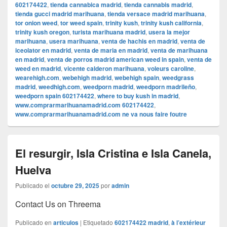
602174422
,
tienda cannabica madrid
,
tienda cannabis madrid
,
tienda gucci madrid marihuana
,
tienda versace madrid marihuana
,
tor onion weed
,
tor weed spain
,
trinity kush
,
trinity kush california
,
trinity kush oregon
,
turista marihuana madrid
,
usera la mejor
marihuana
,
usera marihuana
,
venta de hachis en madrid
,
venta de
iceolator en madrid
,
venta de maria en madrid
,
venta de marihuana
en madrid
,
venta de porros madrid american weed in spain
,
venta de
weed en madrid
,
vicente calderon marihuana
,
voleurs caroline
,
wearehigh.com
,
webehigh madrid
,
webehigh spain
,
weedgrass
madrid
,
weedhigh.com
,
weedporn madrid
,
weedporn madrileño
,
weedporn spain 602174422
,
where to buy kush in madrid
,
www.comprarmarihuanamadrid.com 602174422
,
www.comprarmarihuanamadrid.com ne va nous faire foutre
El resurgir, Isla Cristina e Isla Canela,
Huelva
Publicado el
octubre 29, 2025
por
admin
Contact Us on Threema
Publicado en
articulos
|
Etiquetado
602174422 madrid
,
à l’extérieur