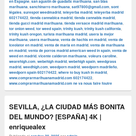
en Espagne
,
san agustin de guadalix marihuana
,
san blas
marihuana
,
sanchinarro marihuana
,
sat97800@gmail.com
,
sont
légales
,
surespot weedmadrid
,
teleyerba madrid
,
teleyerba madrid
602174422
,
tienda cannabica madrid
,
tienda cannabis madrid
,
tienda gucci madrid marihuana
,
tienda versace madrid marihuana
,
tor onion weed
,
tor weed spain
,
trinity kush
,
trinity kush california
,
trinity kush oregon
,
turista marihuana madrid
,
usera la mejor
marihuana
,
usera marihuana
,
venta de hachis en madrid
,
venta de
iceolator en madrid
,
venta de maria en madrid
,
venta de marihuana
en madrid
,
venta de porros madrid american weed in spain
,
venta de
weed en madrid
,
vicente calderon marihuana
,
voleurs caroline
,
wearehigh.com
,
webehigh madrid
,
webehigh spain
,
weedgrass
madrid
,
weedhigh.com
,
weedporn madrid
,
weedporn madrileño
,
weedporn spain 602174422
,
where to buy kush in madrid
,
www.comprarmarihuanamadrid.com 602174422
,
www.comprarmarihuanamadrid.com ne va nous faire foutre
SEVILLA, ¿LA CIUDAD MÁS BONITA
DEL MUNDO? [ESPAÑA] 4K |
enriquealex
Publicado el
por