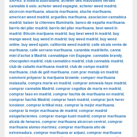
SAPAS
,
à madrid australians
,
acheter des mauvaises herbes
cannabis à oslo
,
acheter weed espagne
,
acheter weed madrid
,
alcorcon marihuana
,
alsacia marihuana
,
aluche marihuana
,
american weed madrid
,
arguelles marihuana
,
asociacion cannabica
madrid
,
baiser la chiennes Illuminatis
,
banco de españa marihuana
,
barrio del pilar madrid
,
barrio del pilar marihuana
,
best weed in
madrid
,
Bitcoin marijuana madrid
,
buy best weed in madrid
,
buy
mango weed
,
buy weed in madrid
,
buy weed madrid
,
buy weed
online
,
buy weed spain
,
california weed madrid
,
calle alcala venta de
marihuana
,
calle serrano marihuana
,
cananbis madrileño
,
canna
miel d’achat à Madrid
,
cannabique ron Espagne
,
cannabis brandy
,
chocopolen madrid
,
club cannabico madrid
,
club cannabis madrid
,
club de caballo marihuana madrid
,
club de campo madrid
marihuana
,
club de golf marihuana
,
com prar matuja en madrid
,
comment préparer la marijuana brownie
,
comparr marihuana
malasaña
,
compra maria en madrid
,
comprar amnesia haze madrid
,
comprar cannabis Madrid
,
comprar cogollos de maria en madrid
,
comprar faso en madrid
,
comprar hachis de marihuana en madrid
,
comprar hachís Madrid
,
comprar hash madrid
,
comprar jack herer
iceolator
,
comprar kritikal max
,
comprar la mejor marihuana
,
comprar la mejor marihuana de madrid
,
comprar madrid
estupefacientes
,
comprar mango kush madrid
,
comprar marihuana
alcala de henares
,
comprar marihuana alcorcon central
,
comprar
marihuana alonso martinez
,
comprar marihuana alto de
extremadura
,
comprar marihuana ar anjuez
,
comprar marihuana