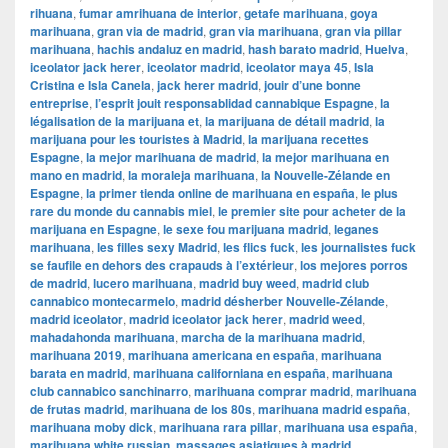
rihuana
,
fumar amrihuana de interior
,
getafe marihuana
,
goya
marihuana
,
gran via de madrid
,
gran via marihuana
,
gran via pillar
marihuana
,
hachis andaluz en madrid
,
hash barato madrid
,
Huelva
,
iceolator jack herer
,
iceolator madrid
,
iceolator maya 45
,
Isla
Cristina e Isla Canela
,
jack herer madrid
,
jouir d’une bonne
entreprise
,
l’esprit jouit responsablidad cannabique Espagne
,
la
légalisation de la marijuana et
,
la marijuana de détail madrid
,
la
marijuana pour les touristes à Madrid
,
la marijuana recettes
Espagne
,
la mejor marihuana de madrid
,
la mejor marihuana en
mano en madrid
,
la moraleja marihuana
,
la Nouvelle-Zélande en
Espagne
,
la primer tienda online de marihuana en españa
,
le plus
rare du monde du cannabis miel
,
le premier site pour acheter de la
marijuana en Espagne
,
le sexe fou marijuana madrid
,
leganes
marihuana
,
les filles sexy Madrid
,
les flics fuck
,
les journalistes fuck
se faufile en dehors des crapauds à l’extérieur
,
los mejores porros
de madrid
,
lucero marihuana
,
madrid buy weed
,
madrid club
cannabico montecarmelo
,
madrid désherber Nouvelle-Zélande
,
madrid iceolator
,
madrid iceolator jack herer
,
madrid weed
,
mahadahonda marihuana
,
marcha de la marihuana madrid
,
marihuana 2019
,
marihuana americana en españa
,
marihuana
barata en madrid
,
marihuana californiana en españa
,
marihuana
club cannabico sanchinarro
,
marihuana comprar madrid
,
marihuana
de frutas madrid
,
marihuana de los 80s
,
marihuana madrid españa
,
marihuana moby dick
,
marihuana rara pillar
,
marihuana usa españa
,
marihuana white russian
,
massages asiatiques à madrid
,