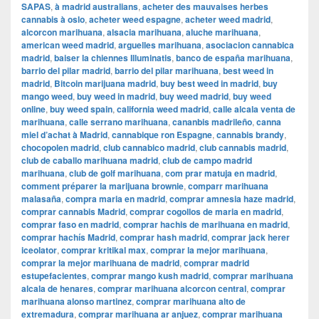
SAPAS
,
à madrid australians
,
acheter des mauvaises herbes
cannabis à oslo
,
acheter weed espagne
,
acheter weed madrid
,
alcorcon marihuana
,
alsacia marihuana
,
aluche marihuana
,
american weed madrid
,
arguelles marihuana
,
asociacion cannabica
madrid
,
baiser la chiennes Illuminatis
,
banco de españa marihuana
,
barrio del pilar madrid
,
barrio del pilar marihuana
,
best weed in
madrid
,
Bitcoin marijuana madrid
,
buy best weed in madrid
,
buy
mango weed
,
buy weed in madrid
,
buy weed madrid
,
buy weed
online
,
buy weed spain
,
california weed madrid
,
calle alcala venta de
marihuana
,
calle serrano marihuana
,
cananbis madrileño
,
canna
miel d’achat à Madrid
,
cannabique ron Espagne
,
cannabis brandy
,
chocopolen madrid
,
club cannabico madrid
,
club cannabis madrid
,
club de caballo marihuana madrid
,
club de campo madrid
marihuana
,
club de golf marihuana
,
com prar matuja en madrid
,
comment préparer la marijuana brownie
,
comparr marihuana
malasaña
,
compra maria en madrid
,
comprar amnesia haze madrid
,
comprar cannabis Madrid
,
comprar cogollos de maria en madrid
,
comprar faso en madrid
,
comprar hachis de marihuana en madrid
,
comprar hachís Madrid
,
comprar hash madrid
,
comprar jack herer
iceolator
,
comprar kritikal max
,
comprar la mejor marihuana
,
comprar la mejor marihuana de madrid
,
comprar madrid
estupefacientes
,
comprar mango kush madrid
,
comprar marihuana
alcala de henares
,
comprar marihuana alcorcon central
,
comprar
marihuana alonso martinez
,
comprar marihuana alto de
extremadura
,
comprar marihuana ar anjuez
,
comprar marihuana