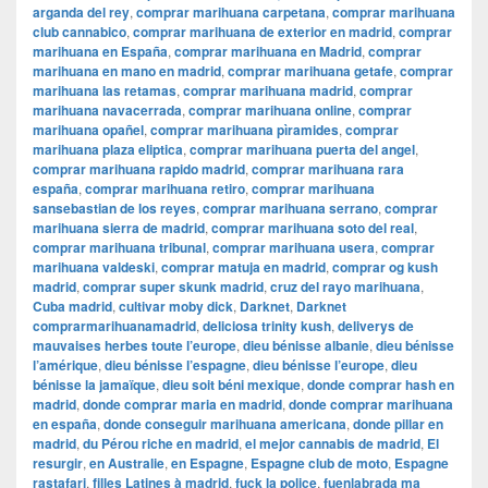
arganda del rey
,
comprar marihuana carpetana
,
comprar marihuana
club cannabico
,
comprar marihuana de exterior en madrid
,
comprar
marihuana en España
,
comprar marihuana en Madrid
,
comprar
marihuana en mano en madrid
,
comprar marihuana getafe
,
comprar
marihuana las retamas
,
comprar marihuana madrid
,
comprar
marihuana navacerrada
,
comprar marihuana online
,
comprar
marihuana opañel
,
comprar marihuana pìramides
,
comprar
marihuana plaza eliptica
,
comprar marihuana puerta del angel
,
comprar marihuana rapido madrid
,
comprar marihuana rara
españa
,
comprar marihuana retiro
,
comprar marihuana
sansebastian de los reyes
,
comprar marihuana serrano
,
comprar
marihuana sierra de madrid
,
comprar marihuana soto del real
,
comprar marihuana tribunal
,
comprar marihuana usera
,
comprar
marihuana valdeski
,
comprar matuja en madrid
,
comprar og kush
madrid
,
comprar super skunk madrid
,
cruz del rayo marihuana
,
Cuba madrid
,
cultivar moby dick
,
Darknet
,
Darknet
comprarmarihuanamadrid
,
deliciosa trinity kush
,
deliverys de
mauvaises herbes toute l’europe
,
dieu bénisse albanie
,
dieu bénisse
l’amérique
,
dieu bénisse l’espagne
,
dieu bénisse l’europe
,
dieu
bénisse la jamaïque
,
dieu soit béni mexique
,
donde comprar hash en
madrid
,
donde comprar maria en madrid
,
donde comprar marihuana
en españa
,
donde conseguir marihuana americana
,
donde pillar en
madrid
,
du Pérou riche en madrid
,
el mejor cannabis de madrid
,
El
resurgir
,
en Australie
,
en Espagne
,
Espagne club de moto
,
Espagne
rastafari
,
filles Latines à madrid
,
fuck la police
,
fuenlabrada ma