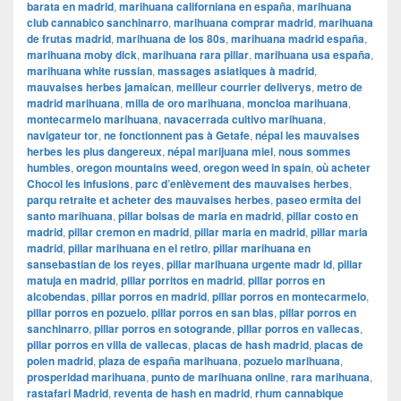
barata en madrid
,
marihuana californiana en españa
,
marihuana
club cannabico sanchinarro
,
marihuana comprar madrid
,
marihuana
de frutas madrid
,
marihuana de los 80s
,
marihuana madrid españa
,
marihuana moby dick
,
marihuana rara pillar
,
marihuana usa españa
,
marihuana white russian
,
massages asiatiques à madrid
,
mauvaises herbes jamaican
,
meilleur courrier deliverys
,
metro de
madrid marihuana
,
milla de oro marihuana
,
moncloa marihuana
,
montecarmelo marihuana
,
navacerrada cultivo marihuana
,
navigateur tor
,
ne fonctionnent pas à Getafe
,
népal les mauvaises
herbes les plus dangereux
,
népal marijuana miel
,
nous sommes
humbles
,
oregon mountains weed
,
oregon weed in spain
,
où acheter
Chocol les infusions
,
parc d’enlèvement des mauvaises herbes
,
parqu retraite et acheter des mauvaises herbes
,
paseo ermita del
santo marihuana
,
pillar bolsas de maria en madrid
,
pillar costo en
madrid
,
pillar cremon en madrid
,
pillar maria en madrid
,
pillar maria
madrid
,
pillar marihuana en el retiro
,
pillar marihuana en
sansebastian de los reyes
,
pillar marihuana urgente madr id
,
pillar
matuja en madrid
,
pillar porritos en madrid
,
pillar porros en
alcobendas
,
pillar porros en madrid
,
pillar porros en montecarmelo
,
pillar porros en pozuelo
,
pillar porros en san blas
,
pillar porros en
sanchinarro
,
pillar porros en sotogrande
,
pillar porros en vallecas
,
pillar porros en villa de vallecas
,
placas de hash madrid
,
placas de
polen madrid
,
plaza de españa marihuana
,
pozuelo marihuana
,
prosperidad marihuana
,
punto de marihuana online
,
rara marihuana
,
rastafari Madrid
,
reventa de hash en madrid
,
rhum cannabique