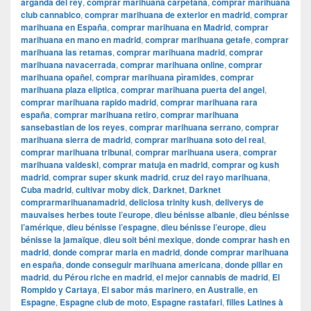
arganda del rey
,
comprar marihuana carpetana
,
comprar marihuana
club cannabico
,
comprar marihuana de exterior en madrid
,
comprar
marihuana en España
,
comprar marihuana en Madrid
,
comprar
marihuana en mano en madrid
,
comprar marihuana getafe
,
comprar
marihuana las retamas
,
comprar marihuana madrid
,
comprar
marihuana navacerrada
,
comprar marihuana online
,
comprar
marihuana opañel
,
comprar marihuana pìramides
,
comprar
marihuana plaza eliptica
,
comprar marihuana puerta del angel
,
comprar marihuana rapido madrid
,
comprar marihuana rara
españa
,
comprar marihuana retiro
,
comprar marihuana
sansebastian de los reyes
,
comprar marihuana serrano
,
comprar
marihuana sierra de madrid
,
comprar marihuana soto del real
,
comprar marihuana tribunal
,
comprar marihuana usera
,
comprar
marihuana valdeski
,
comprar matuja en madrid
,
comprar og kush
madrid
,
comprar super skunk madrid
,
cruz del rayo marihuana
,
Cuba madrid
,
cultivar moby dick
,
Darknet
,
Darknet
comprarmarihuanamadrid
,
deliciosa trinity kush
,
deliverys de
mauvaises herbes toute l’europe
,
dieu bénisse albanie
,
dieu bénisse
l’amérique
,
dieu bénisse l’espagne
,
dieu bénisse l’europe
,
dieu
bénisse la jamaïque
,
dieu soit béni mexique
,
donde comprar hash en
madrid
,
donde comprar maria en madrid
,
donde comprar marihuana
en españa
,
donde conseguir marihuana americana
,
donde pillar en
madrid
,
du Pérou riche en madrid
,
el mejor cannabis de madrid
,
El
Rompido y Cartaya
,
El sabor más marinero
,
en Australie
,
en
Espagne
,
Espagne club de moto
,
Espagne rastafari
,
filles Latines à