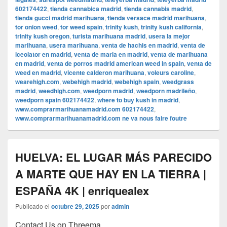
602174422
,
tienda cannabica madrid
,
tienda cannabis madrid
,
tienda gucci madrid marihuana
,
tienda versace madrid marihuana
,
tor onion weed
,
tor weed spain
,
trinity kush
,
trinity kush california
,
trinity kush oregon
,
turista marihuana madrid
,
usera la mejor
marihuana
,
usera marihuana
,
venta de hachis en madrid
,
venta de
iceolator en madrid
,
venta de maria en madrid
,
venta de marihuana
en madrid
,
venta de porros madrid american weed in spain
,
venta de
weed en madrid
,
vicente calderon marihuana
,
voleurs caroline
,
wearehigh.com
,
webehigh madrid
,
webehigh spain
,
weedgrass
madrid
,
weedhigh.com
,
weedporn madrid
,
weedporn madrileño
,
weedporn spain 602174422
,
where to buy kush in madrid
,
www.comprarmarihuanamadrid.com 602174422
,
www.comprarmarihuanamadrid.com ne va nous faire foutre
HUELVA: EL LUGAR MÁS PARECIDO
A MARTE QUE HAY EN LA TIERRA |
ESPAÑA 4K | enriquealex
Publicado el
octubre 29, 2025
por
admin
Contact Us on Threema