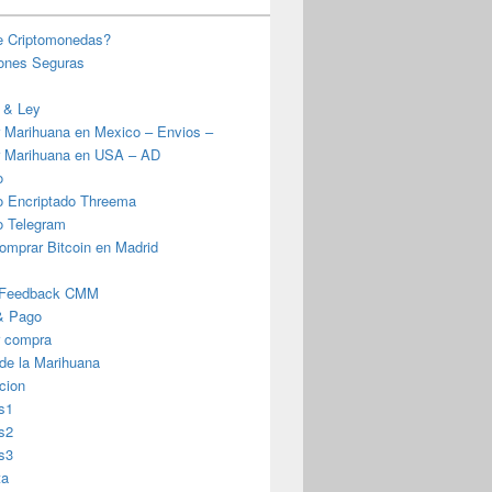
e Criptomonedas?
iones Seguras
 & Ley
 Marihuana en Mexico – Envios –
 Marihuana en USA – AD
o
o Encriptado Threema
o Telegram
omprar Bitcoin en Madrid
 Feedback CMM
& Pago
r compra
 de la Marihuana
cion
s1
s2
s3
ta