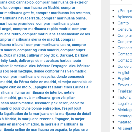
uana club cannabico
,
comprar marihuana de exterior
paña
,
comprar marihuana en Madrid
,
comprar
¿Por qu
ar marihuana getafe
,
comprar marihuana las retamas
,
Aplicac
marihuana navacerrada
,
comprar marihuana online
,
Carrito
marihuana pìramides
,
comprar marihuana plaza
l angel
,
comprar marihuana rapido madrid
,
comprar
Censura
huana retiro
,
comprar marihuana sansebastian de los
Comprar
omprar marihuana sierra de madrid
,
comprar
Comprar
huana tribunal
,
comprar marihuana usera
,
comprar
Contact
en madrid
,
comprar og kush madrid
,
comprar super
Contact
a
,
Cuba madrid
,
cultivar moby dick
,
Darknet
,
Darknet
Contact
rinity kush
,
deliverys de mauvaises herbes toute
nisse l’amérique
,
dieu bénisse l’espagne
,
dieu bénisse
Donde c
u soit béni mexique
,
donde comprar hash en madrid
,
English
e comprar marihuana en españa
,
donde conseguir
English
n madrid
,
du Pérou riche en madrid
,
el mejor cannabis de
Envios 
agne club de moto
,
Espagne rastafari
,
filles Latines à
Finaliza
 rihuana
,
fumar amrihuana de interior
,
getafe
Historia
 de madrid
,
gran via marihuana
,
gran via pillar
,
hash barato madrid
,
iceolator jack herer
,
iceolator
Legaliza
 madrid
,
jouir d’une bonne entreprise
,
l’esprit jouit
Metatag
la légalisation de la marijuana et
,
la marijuana de détail
metatag
s à Madrid
,
la marijuana recettes Espagne
,
la mejor
metatag
uana en mano en madrid
,
la moraleja marihuana
,
la
Mi cuen
er tienda online de marihuana en españa
,
le plus rare