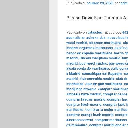
Publicado el
octubre 29, 2025
por
adm
Please Download Threema Appt
Publicado en
articulos
|
Etiquetado
602
australians
,
acheter des mauvaises h
weed madrid
,
alcorcon marihuana
,
al
madrid
,
arguelles marihuana
,
asociac
banco de españa marihuana
,
barrio de
madrid
,
Bitcoin marijuana madrid
,
buy
madrid
,
buy weed madrid
,
buy weed on
alcala venta de marihuana
,
calle ser
à Madrid
,
cannabique ron Espagne
,
ca
madrid
,
club cannabis madrid
,
club de
marihuana
,
club de golf marihuana
,
co
marijuana brownie
,
comparr marihua
amnesia haze madrid
,
comprar canna
comprar faso en madrid
,
comprar hac
comprar hash madrid
,
comprar jack h
marihuana
,
comprar la mejor marihua
comprar mango kush madrid
,
comprar
alcorcon central
,
comprar marihuana 
extremadura
,
comprar marihuana ar 