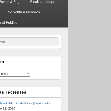
Envios & Pago
Finalizar compra
No Venta a Menores
nal Publico
ar
os
as recientes
da – GTA San Andreas (Legendado)
e 28, 2025