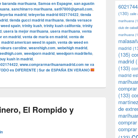
de baranda marihuana
,
Samoa en Espagne
,
san agustin
6021744
huana
,
sanchinarro marihuana
,
sat97800@gmail.com
,
(130)
calle
eleyerba madrid
,
teleyerba madrid 602174422
,
tienda
adrid
,
tienda gucci madrid marihuana
,
tienda versace
marihuana
(1
r weed spain
,
trinity kush
,
trinity kush california
,
trinity
club de caba
d
,
usera la mejor marihuana
,
usera marihuana
,
venta
marihuana
(1
or en madrid
,
venta de maria en madrid
,
venta de
malasañ
s madrid american weed in spain
,
venta de weed en
voleurs caroline
,
wearehigh.com
,
webehigh madrid
,
madrid
(1
eedhigh.com
,
weedporn madrid
,
weedporn madrileño
,
(135)
co
buy kush in madrid
,
madrid
(
602174422
,
www.comprarmarihuanamadrid.com ne va
(133)
com
ODO es DIFERENTE | Sur de ESPAÑA EN VERANO
madrid es
marihuan
comprar 
(133)
co
martine
inero, El Rompido y
de extr
marihuan
comprar
comprar
in
c
(133)