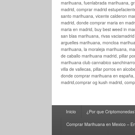
marihuana, fuenlabrada marihuana, gr
madrid, comprar madrid estupefaciente
santo marihuana, vicente calderon ma
madrid, donde comprar maria en madri
maria en madrid, buy best weed in ma
san blas marihuana, rivas vaciamadri
arguelles marihuana, moncloa marihua
marihuana, la moraleja marihuana, ma
de caballo marihuana madrid, pillar por
marihuana club cannabico sanchinarro, 
villa de vallecas, pillar porros en al
donde comprar marihuana en españa, 
madrid,comprar og kush madrid, compr
Menú
Inicio
¿Por que Criptomonedas
principal
Comprar Marihuana en Mexico – En