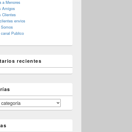
a a Menores
s Amigos
 Clientes
clientes envios
s Somos
canal Publico
arios recientes
rías
tas