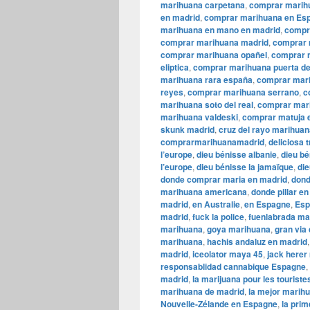
marihuana carpetana
,
comprar marih
en madrid
,
comprar marihuana en Es
marihuana en mano en madrid
,
compr
comprar marihuana madrid
,
comprar 
comprar marihuana opañel
,
comprar 
eliptica
,
comprar marihuana puerta de
marihuana rara españa
,
comprar mari
reyes
,
comprar marihuana serrano
,
c
marihuana soto del real
,
comprar mari
marihuana valdeski
,
comprar matuja 
skunk madrid
,
cruz del rayo marihuan
comprarmarihuanamadrid
,
deliciosa t
l’europe
,
dieu bénisse albanie
,
dieu bé
l’europe
,
dieu bénisse la jamaïque
,
die
donde comprar maria en madrid
,
dond
marihuana americana
,
donde pillar e
madrid
,
en Australie
,
en Espagne
,
Esp
madrid
,
fuck la police
,
fuenlabrada ma
marihuana
,
goya marihuana
,
gran via
marihuana
,
hachis andaluz en madrid
madrid
,
iceolator maya 45
,
jack herer
responsablidad cannabique Espagne
,
madrid
,
la marijuana pour les touriste
marihuana de madrid
,
la mejor marih
Nouvelle-Zélande en Espagne
,
la prim