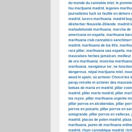
du monde du cannabis miel
,
le premie
fou marijuana madrid
,
leganes marih
journalistes fuck se faufile en dehors
madrid
,
lucero marihuana
,
madrid bu
désherber Nouvelle-Zélande
,
madrid i
mahadahonda marihuana
,
marcha de 
americana en españa
,
marihuana bara
marihuana club cannabico sanchinarr
madrid
,
marihuana de los 80s
,
marihu
rara pillar
,
marihuana usa españa
,
mar
mauvaises herbes jamaican
,
meilleur
de oro marihuana
,
moncloa marihuan
marihuana
,
navigateur tor
,
ne fonctio
dangereux
,
népal marijuana miel
,
nou
weed in spain
,
où acheter Chocol les i
parqu retraite et acheter des mauvai
bolsas de maria en madrid
,
pillar cos
madrid
,
pillar maria madrid
,
pillar mar
los reyes
,
pillar marihuana urgente ma
pillar porros en alcobendas
,
pillar po
porros en pozuelo
,
pillar porros en sa
sotogrande
,
pillar porros en vallecas
,
madrid
,
placas de polen madrid
,
plaza
marihuana
,
punto de marihuana onlin
madrid
,
rhum cannabique madrid
,
ric