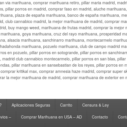
an via marihuana, comprar marihuana retiro, pillar maria madrid, mad
s, pillar porros en madrid, comprar faso en madrid, aluche marihuana,
rihuana, plaza de españa marihuana, banco de españa marihuana, metr
d, club cannabico madrid, la mejor marihuana de madrid, comprar mari
drid, buy mango weed, marihuana de frutas madrid, comprar la mejor
d marihuana, goya marihuana, cruz del rayo marihuana, prosperidad m
na, alsacia marihuana, sanchinarro marihuana, montecarmelo marihua
hadahonda marihuana, pozuelo marihuana, club de campo madrid mari
ros en pozuelo, pillar porros en sotogrande, pillar porros en sanchinar
madrid club cannabico montecarmelo, pillar porros en san blas, pillar p
cobendas, pillar marihuana en sansebastian de los reyes, pillar porros 
comprar kritikal max, comprar amnesia haze madrid, comprar super 
ar la mejor marihuana de madrid, comprar marihuana de exterior en 
?
Aplicaciones Seguras
Carrito
Censura & Ley
vios –
Comprar Marihuana en USA – AD
Contacto
Cont