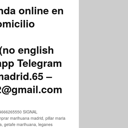
nda online en
micilio
(no english
app Telegram
adrid.65 –
72@gmail.com
+34666265550 SIGNAL
ar marihuana madrid, pillar maria
na, getafe marihuana, leganes