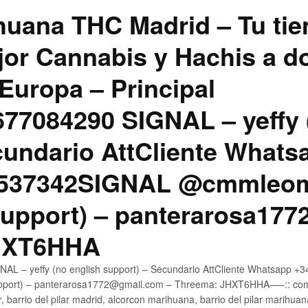
uana THC Madrid – Tu tie
jor Cannabis y Hachis a do
Europa – Principal
7084290 SIGNAL – yeffy 
cundario AttCliente Whats
4537342SIGNAL @cmmleom
support) – panterarosa17
JHXT6HHA
AL – yeffy (no english support) – Secundario AttCliente Whatsapp 
pport) – panterarosa1772@gmail.com – Threema: JHXT6HHA—–:: compr
, barrio del pilar madrid, alcorcon marihuana, barrio del pilar marihua