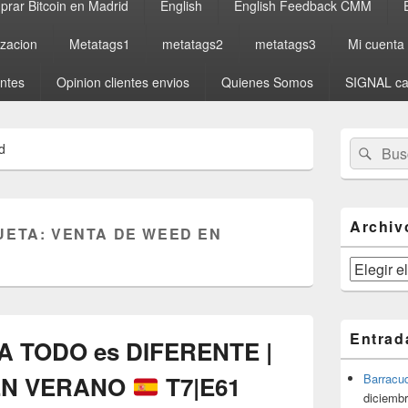
rar Bitcoin en Madrid
English
English Feedback CMM
izacion
Metatags1
metatags2
metatags3
Mi cuenta
entes
Opinion clientes envios
Quienes Somos
SIGNAL ca
El
Buscar
Busc
d
área
por:
de
widget
barra
lateral
Archiv
UETA:
VENTA DE WEED EN
primaria
Archivos
Entrad
 TODO es DIFERENTE |
 EN VERANO
T7|E61
Barracu
diciembr