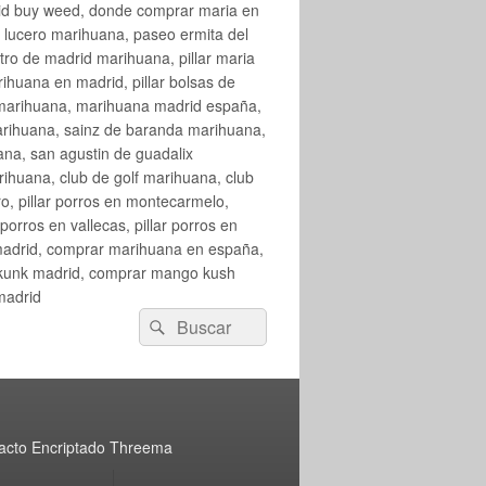
rid buy weed, donde comprar maria en
 lucero marihuana, paseo ermita del
o de madrid marihuana, pillar maria
huana en madrid, pillar bolsas de
 marihuana, marihuana madrid españa,
arihuana, sainz de baranda marihuana,
na, san agustin de guadalix
huana, club de golf marihuana, club
ro, pillar porros en montecarmelo,
orros en vallecas, pillar porros en
en madrid, comprar marihuana en españa,
skunk madrid, comprar mango kush
madrid
Buscar
Buscar
por:
acto Encriptado Threema