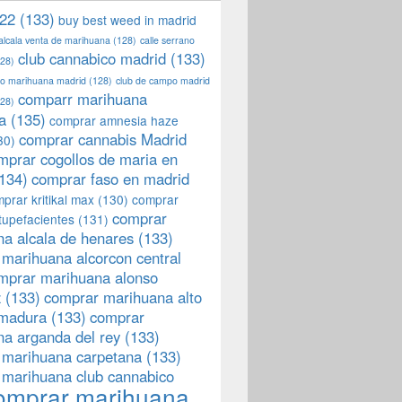
22
(133)
buy best weed in madrid
 alcala venta de marihuana
(128)
calle serrano
club cannabico madrid
(133)
28)
llo marihuana madrid
(128)
club de campo madrid
comparr marihuana
28)
a
(135)
comprar amnesia haze
comprar cannabis Madrid
30)
mprar cogollos de maria en
134)
comprar faso en madrid
prar kritikal max
(130)
comprar
comprar
tupefacientes
(131)
a alcala de henares
(133)
marihuana alcorcon central
mprar marihuana alonso
z
(133)
comprar marihuana alto
emadura
(133)
comprar
a arganda del rey
(133)
 marihuana carpetana
(133)
 marihuana club cannabico
omprar marihuana