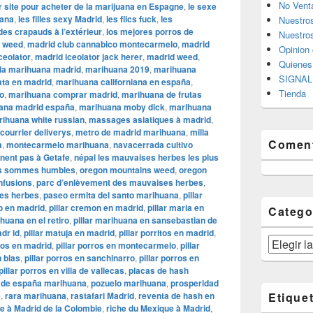
No Vent
r site pour acheter de la marijuana en Espagne
,
le sexe
uana
,
les filles sexy Madrid
,
les flics fuck
,
les
Nuestro
 des crapauds à l’extérieur
,
los mejores porros de
Nuestros
y weed
,
madrid club cannabico montecarmelo
,
madrid
Opinion 
ceolator
,
madrid iceolator jack herer
,
madrid weed
,
Quiene
la marihuana madrid
,
marihuana 2019
,
marihuana
SIGNAL 
ta en madrid
,
marihuana californiana en españa
,
Tienda
o
,
marihuana comprar madrid
,
marihuana de frutas
ana madrid españa
,
marihuana moby dick
,
marihuana
ihuana white russian
,
massages asiatiques à madrid
,
 courrier deliverys
,
metro de madrid marihuana
,
milla
Coment
a
,
montecarmelo marihuana
,
navacerrada cultivo
nnent pas à Getafe
,
népal les mauvaises herbes les plus
s sommes humbles
,
oregon mountains weed
,
oregon
nfusions
,
parc d’enlèvement des mauvaises herbes
,
ses herbes
,
paseo ermita del santo marihuana
,
pillar
to en madrid
,
pillar cremon en madrid
,
pillar maria en
Catego
ihuana en el retiro
,
pillar marihuana en sansebastian de
dr id
,
pillar matuja en madrid
,
pillar porritos en madrid
,
Categorías
rros en madrid
,
pillar porros en montecarmelo
,
pillar
n blas
,
pillar porros en sanchinarro
,
pillar porros en
pillar porros en villa de vallecas
,
placas de hash
 de españa marihuana
,
pozuelo marihuana
,
prosperidad
e
,
rara marihuana
,
rastafari Madrid
,
reventa de hash en
Etique
he à Madrid de la Colombie
,
riche du Mexique à Madrid
,