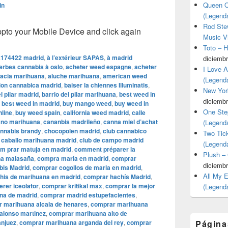
Queen O
in
(Legend
Rod Stew
o your Mobile Device and click again
Music V
Toto – 
174422 madrid
,
à l’extérieur SAPAS
,
à madrid
diciembr
erbes cannabis à oslo
,
acheter weed espagne
,
acheter
I Love 
sacia marihuana
,
aluche marihuana
,
american weed
(Legend
ion cannabica madrid
,
baiser la chiennes Illuminatis
,
New Yor
l pilar madrid
,
barrio del pilar marihuana
,
best weed in
diciembr
 best weed in madrid
,
buy mango weed
,
buy weed in
One Ste
line
,
buy weed spain
,
california weed madrid
,
calle
rano marihuana
,
cananbis madrileño
,
canna miel d’achat
(Legend
nnabis brandy
,
chocopolen madrid
,
club cannabico
Two Tic
 caballo marihuana madrid
,
club de campo madrid
(Legend
m prar matuja en madrid
,
comment préparer la
Plush –
na malasaña
,
compra maria en madrid
,
comprar
diciembr
bis Madrid
,
comprar cogollos de maria en madrid
,
All My 
his de marihuana en madrid
,
comprar hachís Madrid
,
erer iceolator
,
comprar kritikal max
,
comprar la mejor
(Legend
na de madrid
,
comprar madrid estupefacientes
,
 marihuana alcala de henares
,
comprar marihuana
alonso martinez
,
comprar marihuana alto de
anjuez
,
comprar marihuana arganda del rey
,
comprar
Página