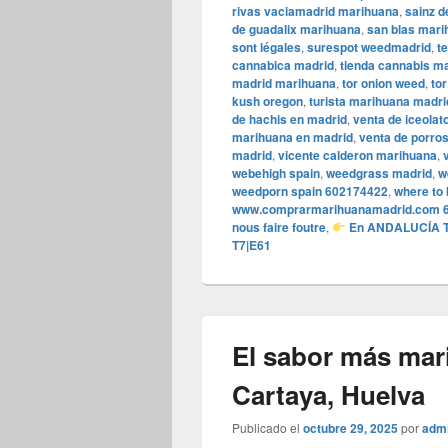
rivas vaciamadrid marihuana
,
sainz 
de guadalix marihuana
,
san blas mari
sont légales
,
surespot weedmadrid
,
t
cannabica madrid
,
tienda cannabis m
madrid marihuana
,
tor onion weed
,
to
kush oregon
,
turista marihuana madri
de hachis en madrid
,
venta de iceolat
marihuana en madrid
,
venta de porro
madrid
,
vicente calderon marihuana
,
webehigh spain
,
weedgrass madrid
,
w
weedporn spain 602174422
,
where to 
www.comprarmarihuanamadrid.com 
nous faire foutre
,
En ANDALUCÍA T
T7|E61
El sabor más mar
Cartaya, Huelva
Publicado el
octubre 29, 2025
por
adm