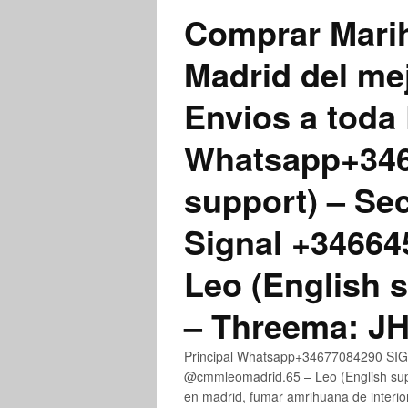
Comprar Marih
Madrid del me
Envios a toda 
Whatsapp+3467
support) – Se
Signal +3466
Leo (English 
– Threema: 
Principal Whatsapp+34677084290 SIGN
@cmmleomadrid.65 – Leo (English su
en madrid, fumar amrihuana de interior