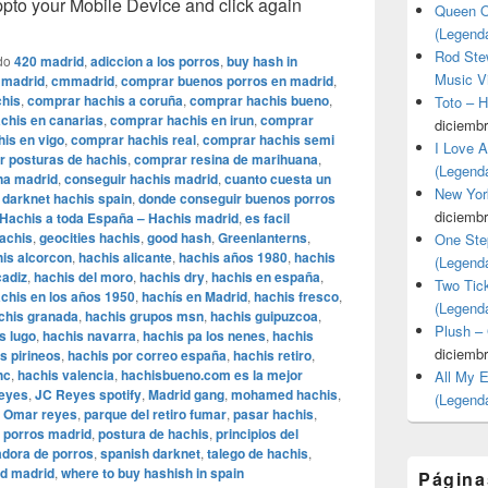
o your Mobile Device and click again
Queen O
(Legend
Rod Stew
do
420 madrid
,
adiccion a los porros
,
buy hash in
Music V
 madrid
,
cmmadrid
,
comprar buenos porros en madrid
,
his
,
comprar hachis a coruña
,
comprar hachis bueno
,
Toto – 
chis en canarias
,
comprar hachis en irun
,
comprar
diciembr
is en vigo
,
comprar hachis real
,
comprar hachis semi
I Love 
 posturas de hachis
,
comprar resina de marihuana
,
(Legend
a madrid
,
conseguir hachis madrid
,
cuanto cuesta un
New Yor
,
darknet hachis spain
,
donde conseguir buenos porros
diciembr
 Hachis a toda España – Hachis madrid
,
es facil
hachis
,
geocities hachis
,
good hash
,
Greenlanterns
,
One Ste
is alcorcon
,
hachis alicante
,
hachis años 1980
,
hachis
(Legend
cadiz
,
hachis del moro
,
hachis dry
,
hachis en españa
,
Two Tic
chis en los años 1950
,
hachís en Madrid
,
hachis fresco
,
(Legend
chis granada
,
hachis grupos msn
,
hachis guipuzcoa
,
Plush –
s lugo
,
hachis navarra
,
hachis pa los nenes
,
hachis
diciembr
s pirineos
,
hachis por correo españa
,
hachis retiro
,
hc
,
hachis valencia
,
hachisbueno.com es la mejor
All My 
eyes
,
JC Reyes spotify
,
Madrid gang
,
mohamed hachis
,
(Legend
,
Omar reyes
,
parque del retiro fumar
,
pasar hachis
,
,
porros madrid
,
postura de hachis
,
principios del
dora de porros
,
spanish darknet
,
talego de hachis
,
ed madrid
,
where to buy hashish in spain
Página