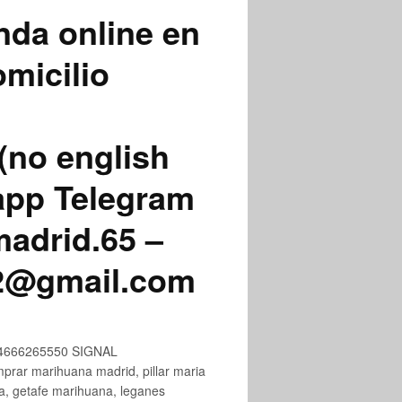
nda online en
micilio
(no english
app Telegram
adrid.65 –
72@gmail.com
+34666265550 SIGNAL
ar marihuana madrid, pillar maria
na, getafe marihuana, leganes