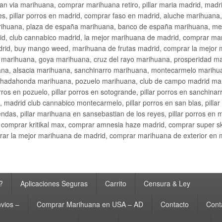
an via marihuana, comprar marihuana retiro, pillar maria madrid, mad
s, pillar porros en madrid, comprar faso en madrid, aluche marihuana,
rihuana, plaza de españa marihuana, banco de españa marihuana, metr
d, club cannabico madrid, la mejor marihuana de madrid, comprar mari
drid, buy mango weed, marihuana de frutas madrid, comprar la mejor
d marihuana, goya marihuana, cruz del rayo marihuana, prosperidad m
na, alsacia marihuana, sanchinarro marihuana, montecarmelo marihua
hadahonda marihuana, pozuelo marihuana, club de campo madrid mari
ros en pozuelo, pillar porros en sotogrande, pillar porros en sanchinar
madrid club cannabico montecarmelo, pillar porros en san blas, pillar p
cobendas, pillar marihuana en sansebastian de los reyes, pillar porros 
comprar kritikal max, comprar amnesia haze madrid, comprar super 
ar la mejor marihuana de madrid, comprar marihuana de exterior en 
?
Aplicaciones Seguras
Carrito
Censura & Ley
vios –
Comprar Marihuana en USA – AD
Contacto
Cont