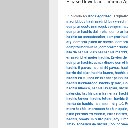
Please Download Threema Appt
Publicado en
Uncategorized
|
Etiqueta
madrid
,
buy hash madrid
,
buy weed in
comprar costo marroqui
,
comprar hac
comprar hachis del moha
,
comprar ha
hachis en sansebastian
,
comprar hach
dry
,
comprar placa de hachis
,
comprar
comprarmarihuana
,
comprarmarihuan
kilo de hachis
,
darknet hachis madrid
en madrid
,
el mejor hachis
,
Envios de
comprar hachis
,
ganar dinero con el 
hachis 5 pavos
,
hachis 50 pavos
,
hach
barrio del pilar
,
hachis bueno
,
hachis 
hachis en la linea de la concepcion
,
ha
hachis fuenlabrada
,
hachis getafe
,
Ha
hachis huesca
,
hachis lavapies
,
hachi
palencia
,
hachis para las nenas
,
hachi
hachis tanger
,
hachis tetuan
,
hachis t
tienda de hachis
,
hash semi dry
,
JC R
moro hachis
,
moroccan hash in spain
pillar porritos en madrid
,
Pillar Porros
hachis
,
smoke in retiro park
,
soy fuma
Tmax
,
tonelada de hachis
,
top thc we