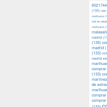
6021744
(130)
calle
marihuana
(1
club de caba
marihuana
(1
malasañ
madrid
(1
(135)
co
madrid
(
(133)
com
madrid es
marihuan
comprar 
(133)
co
martine
de extr
marihuan
comprar
comprar
c
(133)