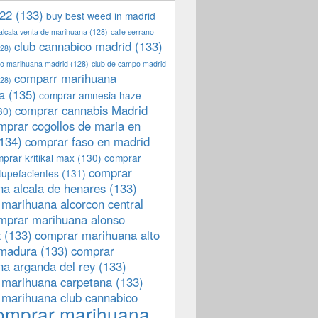
22
(133)
buy best weed in madrid
 alcala venta de marihuana
(128)
calle serrano
club cannabico madrid
(133)
28)
llo marihuana madrid
(128)
club de campo madrid
comparr marihuana
28)
a
(135)
comprar amnesia haze
comprar cannabis Madrid
30)
mprar cogollos de maria en
134)
comprar faso en madrid
prar kritikal max
(130)
comprar
comprar
tupefacientes
(131)
a alcala de henares
(133)
marihuana alcorcon central
mprar marihuana alonso
z
(133)
comprar marihuana alto
emadura
(133)
comprar
a arganda del rey
(133)
 marihuana carpetana
(133)
 marihuana club cannabico
omprar marihuana