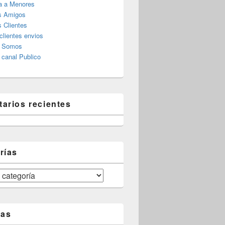
a a Menores
s Amigos
 Clientes
clientes envios
s Somos
canal Publico
arios recientes
rías
tas