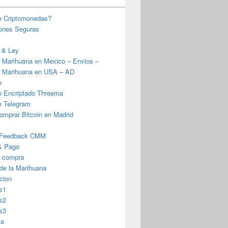
e Criptomonedas?
iones Seguras
 & Ley
 Marihuana en Mexico – Envios –
 Marihuana en USA – AD
o
o Encriptado Threema
o Telegram
omprar Bitcoin en Madrid
 Feedback CMM
& Pago
r compra
 de la Marihuana
cion
s1
s2
s3
ta