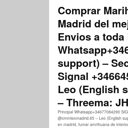
Comprar Marih
Madrid del me
Envios a toda 
Whatsapp+3467
support) – Se
Signal +3466
Leo (English 
– Threema: 
Principal Whatsapp+34677084290 SIGN
@cmmleomadrid.65 – Leo (English su
en madrid, fumar amrihuana de interior