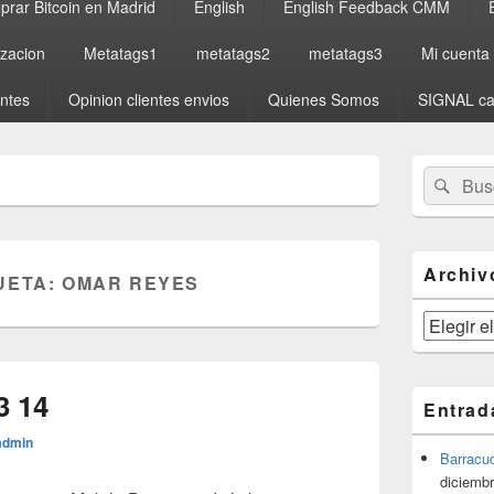
rar Bitcoin en Madrid
English
English Feedback CMM
izacion
Metatags1
metatags2
metatags3
Mi cuenta
entes
Opinion clientes envios
Quienes Somos
SIGNAL ca
El
Buscar
Busc
área
por:
de
widget
barra
lateral
Archiv
UETA:
OMAR REYES
primaria
Archivos
3 14
Entrad
admin
Barracu
diciembr