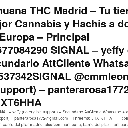
uana THC Madrid – Tu tie
jor Cannabis y Hachis a do
Europa – Principal
7084290 SIGNAL – yeffy 
cundario AttCliente Whats
4537342SIGNAL @cmmleom
support) – panterarosa17
JHXT6HHA
AL – yeffy (no english support) – Secundario AttCliente Whatsapp 
pport) – panterarosa1772@gmail.com – Threema: JHXT6HHA—–:: compr
, barrio del pilar madrid, alcorcon marihuana, barrio del pilar marihua