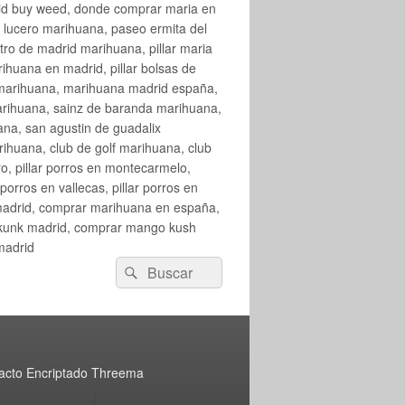
rid buy weed, donde comprar maria en
 lucero marihuana, paseo ermita del
o de madrid marihuana, pillar maria
huana en madrid, pillar bolsas de
 marihuana, marihuana madrid españa,
arihuana, sainz de baranda marihuana,
na, san agustin de guadalix
huana, club de golf marihuana, club
ro, pillar porros en montecarmelo,
orros en vallecas, pillar porros en
en madrid, comprar marihuana en españa,
skunk madrid, comprar mango kush
madrid
Buscar
Buscar
por:
acto Encriptado Threema