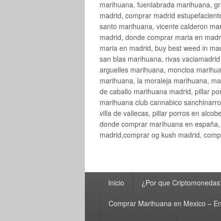
marihuana, fuenlabrada marihuana, gr
madrid, comprar madrid estupefaciente
santo marihuana, vicente calderon ma
madrid, donde comprar maria en madri
maria en madrid, buy best weed in ma
san blas marihuana, rivas vaciamadri
arguelles marihuana, moncloa marihua
marihuana, la moraleja marihuana, ma
de caballo marihuana madrid, pillar por
marihuana club cannabico sanchinarro, 
villa de vallecas, pillar porros en al
donde comprar marihuana en españa, 
madrid,comprar og kush madrid, compr
Menú
Inicio
¿Por que Criptomonedas
principal
Comprar Marihuana en Mexico – En