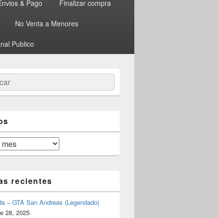
Envios & Pago
Finalizar compra
No Venta a Menores
nal Publico
ar
os
as recientes
da – GTA San Andreas (Legendado)
e 28, 2025