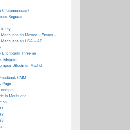
e Criptomonedas?
iones Seguras
 & Ley
 Marihuana en Mexico – Envios –
 Marihuana en USA – AD
o
o Encriptado Threema
o Telegram
omprar Bitcoin en Madrid
 Feedback CMM
& Pago
r compra
 de la Marihuana
cion
s1
s2
s3
ta