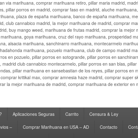
an via marihuana, comprar marihuana retiro, pillar maria madrid, mad
s, pillar porros en madrid, comprar faso en madrid, aluche marihuana,
rihuana, plaza de españa marihuana, banco de españa marihuana, metr
d, club cannabico madrid, la mejor marihuana de madrid, comprar mari
drid, buy mango weed, marihuana de frutas madrid, comprar la mejor
d marihuana, goya marihuana, cruz del rayo marihuana, prosperidad m
na, alsacia marihuana, sanchinarro marihuana, montecarmelo marihua
hadahonda marihuana, pozuelo marihuana, club de campo madrid mari
ros en pozuelo, pillar porros en sotogrande, pillar porros en sanchinar
madrid club cannabico montecarmelo, pillar porros en san blas, pillar p
cobendas, pillar marihuana en sansebastian de los reyes, pillar porros 
comprar kritikal max, comprar amnesia haze madrid, comprar super 
ar la mejor marihuana de madrid, comprar marihuana de exterior en 
?
Aplicaciones Seguras
Carrito
Censura & Ley
vios –
Comprar Marihuana en USA – AD
Contacto
Cont