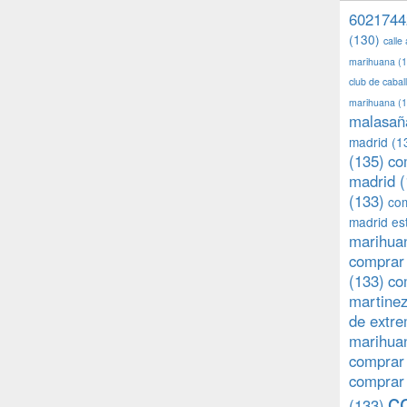
6021744
(130)
calle
marihuana
(1
club de caba
marihuana
(1
malasañ
madrid
(1
(135)
co
madrid
(
(133)
com
madrid es
marihuan
comprar 
(133)
co
martine
de extr
marihuan
comprar
comprar
c
(133)