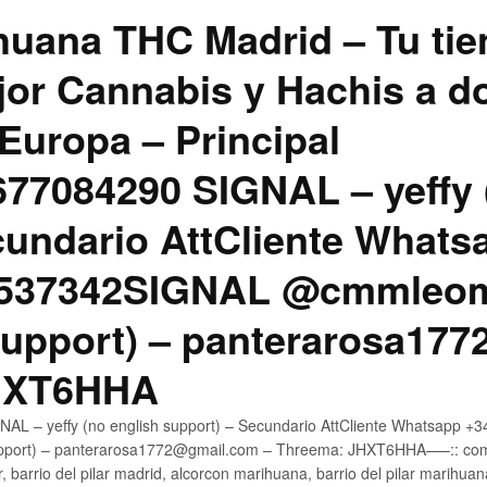
uana THC Madrid – Tu tie
jor Cannabis y Hachis a do
Europa – Principal
7084290 SIGNAL – yeffy 
cundario AttCliente Whats
4537342SIGNAL @cmmleom
support) – panterarosa17
JHXT6HHA
AL – yeffy (no english support) – Secundario AttCliente Whatsapp 
pport) – panterarosa1772@gmail.com – Threema: JHXT6HHA—–:: compr
, barrio del pilar madrid, alcorcon marihuana, barrio del pilar marihua