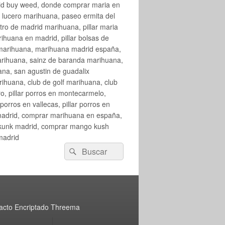
rid buy weed, donde comprar maria en
 lucero marihuana, paseo ermita del
o de madrid marihuana, pillar maria
huana en madrid, pillar bolsas de
 marihuana, marihuana madrid españa,
arihuana, sainz de baranda marihuana,
na, san agustin de guadalix
huana, club de golf marihuana, club
ro, pillar porros en montecarmelo,
orros en vallecas, pillar porros en
en madrid, comprar marihuana en españa,
skunk madrid, comprar mango kush
madrid
Buscar
Buscar
por:
acto Encriptado Threema