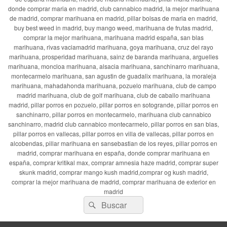
donde comprar maria en madrid, club cannabico madrid, la mejor marihuana
de madrid, comprar marihuana en madrid, pillar bolsas de maria en madrid,
buy best weed in madrid, buy mango weed, marihuana de frutas madrid,
comprar la mejor marihuana, marihuana madrid españa, san blas
marihuana, rivas vaciamadrid marihuana, goya marihuana, cruz del rayo
marihuana, prosperidad marihuana, sainz de baranda marihuana, arguelles
marihuana, moncloa marihuana, alsacia marihuana, sanchinarro marihuana,
montecarmelo marihuana, san agustin de guadalix marihuana, la moraleja
marihuana, mahadahonda marihuana, pozuelo marihuana, club de campo
madrid marihuana, club de golf marihuana, club de caballo marihuana
madrid, pillar porros en pozuelo, pillar porros en sotogrande, pillar porros en
sanchinarro, pillar porros en montecarmelo, marihuana club cannabico
sanchinarro, madrid club cannabico montecarmelo, pillar porros en san blas,
pillar porros en vallecas, pillar porros en villa de vallecas, pillar porros en
alcobendas, pillar marihuana en sansebastian de los reyes, pillar porros en
madrid, comprar marihuana en españa, donde comprar marihuana en
españa, comprar kritikal max, comprar amnesia haze madrid, comprar super
skunk madrid, comprar mango kush madrid,comprar og kush madrid,
comprar la mejor marihuana de madrid, comprar marihuana de exterior en
madrid
Buscar
Buscar
por: