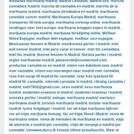
lesbianas marihuana madrid
,
Madrid Cannabis
,
Madrid Sex
,
marcha
cannabica madrid
,
marcha de cannabis en madrid
,
marcha de la
marihuana madrid
,
marihuana afrodisiaca en madrid
,
marihuana
cannabis cancer madrid
,
Marihuana Europa Madrid
,
marihuana
transporter till hela europa
,
marihuana verkoop online
,
marihuana
zendingen naar heel europa
,
marihuana-knoppen kopen in madrid
,
marijuana europa madrid
,
marijuana försäljning online
,
Meillour
Weed Espagne
,
meillour wiet espagne
,
meillour עשב espagne
,
Mexicaanse feesten in Madrid
,
mexikanska partier i madrid
,
miel
anti cancer madrid
,
miel para curar el cancer
,
miel thc cannabica
,
miel thc madrid
,
Noorse feesten in Madrid
,
Norska partier i madrid
,
orgias marihuanas madrid
,
plazaverde@countermail.com
,
productos cannabicos en madrid
,
reizen van duitsland naar madrid
voor cannabis
,
reizen van noorwegen naar madrid voor cannabis
,
resa från norge till madrid för cannabis
,
resa från tyskland till
madrid för cannabis
,
rokende cannabis in madrid
,
rökning cannabis i
madrid
,
sat97800@gmail.com
,
sexo madrid
,
sexo marihuana
madrid
,
studenten erasmus in madrid
,
studenter erasmus i madrid
,
svenska partier i madrid
,
swinger marihuana madrid
,
toeristen
marihuana madrid
,
turistas marihuana madrid
,
turister marihuana
madrid
,
tyska helgdagar i madrid
,
var att köpa marijuana björnar
,
var att köpa marijuana honung
,
Var att köpa Weed i Madrid
,
venta de
marihuana online
,
venta de menudeo de marihuana en madrid
,
viajo
de alemania a madrid por cannabis
,
viajo de noruega a madrid por
cannabis
,
vinowww.durru.tk éxtasis última actualización
,
Waar te