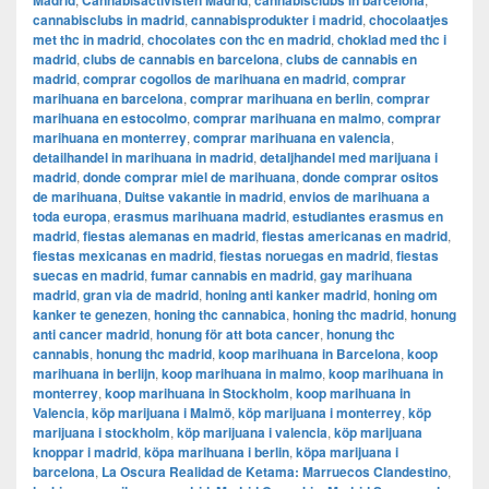
Madrid
Cannabisactivisten Madrid
cannabisclubs in barcelona
cannabisclubs in madrid
,
cannabisprodukter i madrid
,
chocolaatjes
met thc in madrid
,
chocolates con thc en madrid
,
choklad med thc i
madrid
,
clubs de cannabis en barcelona
,
clubs de cannabis en
madrid
,
comprar cogollos de marihuana en madrid
,
comprar
marihuana en barcelona
,
comprar marihuana en berlin
,
comprar
marihuana en estocolmo
,
comprar marihuana en malmo
,
comprar
marihuana en monterrey
,
comprar marihuana en valencia
,
detailhandel in marihuana in madrid
,
detaljhandel med marijuana i
madrid
,
donde comprar miel de marihuana
,
donde comprar ositos
de marihuana
,
Duitse vakantie in madrid
,
envios de marihuana a
toda europa
,
erasmus marihuana madrid
,
estudiantes erasmus en
madrid
,
fiestas alemanas en madrid
,
fiestas americanas en madrid
,
fiestas mexicanas en madrid
,
fiestas noruegas en madrid
,
fiestas
suecas en madrid
,
fumar cannabis en madrid
,
gay marihuana
madrid
,
gran via de madrid
,
honing anti kanker madrid
,
honing om
kanker te genezen
,
honing thc cannabica
,
honing thc madrid
,
honung
anti cancer madrid
,
honung för att bota cancer
,
honung thc
cannabis
,
honung thc madrid
,
koop marihuana in Barcelona
,
koop
marihuana in berlijn
,
koop marihuana in malmo
,
koop marihuana in
monterrey
,
koop marihuana in Stockholm
,
​​koop marihuana in
Valencia
,
köp marijuana i Malmö
,
köp marijuana i monterrey
,
köp
marijuana i stockholm
,
​​köp marijuana i valencia
,
köp marijuana
knoppar i madrid
,
köpa marihuana i berlin
,
köpa marijuana i
barcelona
,
La Oscura Realidad de Ketama: Marruecos Clandestino
,