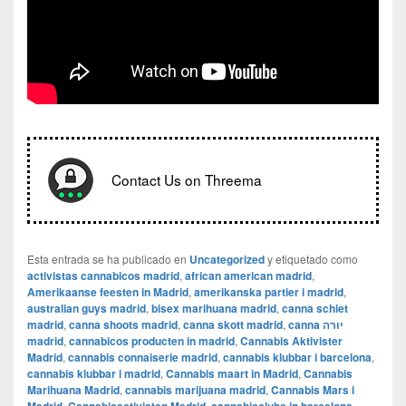
Contact Us on Threema
Esta entrada se ha publicado en
Uncategorized
y etiquetado como
activistas cannabicos madrid
,
african american madrid
,
Amerikaanse feesten in Madrid
,
amerikanska partier i madrid
,
australian guys madrid
,
bisex marihuana madrid
,
canna schiet
madrid
,
canna shoots madrid
,
canna skott madrid
,
canna יורה
madrid
,
cannabicos producten in madrid
,
Cannabis Aktivister
Madrid
,
cannabis connaiserie madrid
,
cannabis klubbar i barcelona
,
cannabis klubbar i madrid
,
Cannabis maart in Madrid
,
Cannabis
Marihuana Madrid
,
cannabis marijuana madrid
,
Cannabis Mars i
,
,
,