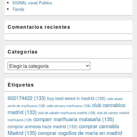
SIGNAL canal Publico
Tienda
Comentarios recientes
Categorías
Categorías
Etiquetas
602174422
(133)
buy best weed in madrid
(130)
calle alcala
club cannabico
venta de marihuana
(128)
calle serrano marihuana
(128)
madrid
(133)
club de caballo marihuana madrid
(128)
club de campo madrid
comparr marihuana malasaña
(135)
marihuana
(128)
comprar cannabis
comprar amnesia haze madrid
(130)
Madrid
(135)
comprar cogollos de maria en madrid