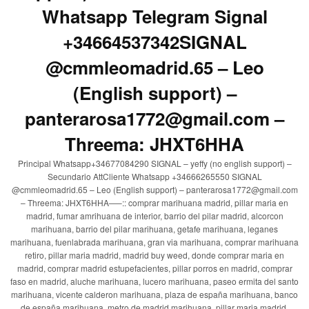
Whatsapp Telegram Signal
+34664537342SIGNAL
@cmmleomadrid.65 – Leo
(English support) –
panterarosa1772@gmail.com –
Threema: JHXT6HHA
Principal Whatsapp+34677084290 SIGNAL – yeffy (no english support) –
Secundario AttCliente Whatsapp +34666265550 SIGNAL
@cmmleomadrid.65 – Leo (English support) – panterarosa1772@gmail.com
– Threema: JHXT6HHA—–:: comprar marihuana madrid, pillar maria en
madrid, fumar amrihuana de interior, barrio del pilar madrid, alcorcon
marihuana, barrio del pilar marihuana, getafe marihuana, leganes
marihuana, fuenlabrada marihuana, gran via marihuana, comprar marihuana
retiro, pillar maria madrid, madrid buy weed, donde comprar maria en
madrid, comprar madrid estupefacientes, pillar porros en madrid, comprar
faso en madrid, aluche marihuana, lucero marihuana, paseo ermita del santo
marihuana, vicente calderon marihuana, plaza de españa marihuana, banco
de españa marihuana, metro de madrid marihuana, pillar maria madrid,