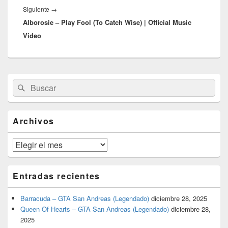
Entrada
Siguiente
→
Alborosie – Play Fool (To Catch Wise) | Official Music
siguiente:
Video
El
Buscar
Buscar
área
por:
de
widget
barra
Archivos
lateral
primaria
Archivos
Entradas recientes
Barracuda – GTA San Andreas (Legendado)
diciembre 28, 2025
Queen Of Hearts – GTA San Andreas (Legendado)
diciembre 28,
2025