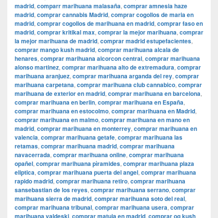
madrid
,
comparr marihuana malasaña
,
comprar amnesia haze
madrid
,
comprar cannabis Madrid
,
comprar cogollos de maria en
madrid
,
comprar cogollos de marihuana en madrid
,
comprar faso en
madrid
,
comprar kritikal max
,
comprar la mejor marihuana
,
comprar
la mejor marihuana de madrid
,
comprar madrid estupefacientes
,
comprar mango kush madrid
,
comprar marihuana alcala de
henares
,
comprar marihuana alcorcon central
,
comprar marihuana
alonso martinez
,
comprar marihuana alto de extremadura
,
comprar
marihuana aranjuez
,
comprar marihuana arganda del rey
,
comprar
marihuana carpetana
,
comprar marihuana club cannabico
,
comprar
marihuana de exterior en madrid
,
comprar marihuana en barcelona
,
comprar marihuana en berlin
,
comprar marihuana en España
,
comprar marihuana en estocolmo
,
comprar marihuana en Madrid
,
comprar marihuana en malmo
,
comprar marihuana en mano en
madrid
,
comprar marihuana en monterrey
,
comprar marihuana en
valencia
,
comprar marihuana getafe
,
comprar marihuana las
retamas
,
comprar marihuana madrid
,
comprar marihuana
navacerrada
,
comprar marihuana online
,
comprar marihuana
opañel
,
comprar marihuana pìramides
,
comprar marihuana plaza
eliptica
,
comprar marihuana puerta del angel
,
comprar marihuana
rapido madrid
,
comprar marihuana retiro
,
comprar marihuana
sansebastian de los reyes
,
comprar marihuana serrano
,
comprar
marihuana sierra de madrid
,
comprar marihuana soto del real
,
comprar marihuana tribunal
,
comprar marihuana usera
,
comprar
marihuana valdeski
,
comprar matuja en madrid
,
comprar og kush