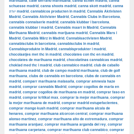
marihuana
,
calle serrano marihuana
,
canna schiet madrid
,
canna
schuesse madrid
,
canna shoots madrid
,
canna skott madrid
,
canna
יורה madrid
,
cannabicos producten in madrid
,
Cannabis Aktivisten
Madrid
,
Cannabis Aktivister Madrid
,
Cannabis Clubs in Barcelona
,
cannabis connaiserie madrid
,
cannabis klubbar i barcelona
,
cannabis klubbar i madrid
,
Cannabis maart in Madrid
,
Cannabis
Marihuana Madrid
,
cannabis marijuana madrid
,
Cannabis Mars i
Madrid
,
Cannabis März in Madrid
,
Cannabisactivisten Madrid
,
cannabisclubs in barcelona
,
cannabisclubs in madrid
,
Cannabisprodukte in Madrid
,
cannabisprodukter i madrid
,
chocolaatjes met thc in madrid
,
chocolates con thc en madrid
,
chocolates de marihuana madrid
,
chocolatinas cannabicas madrid
,
choklad med thc i madrid
,
club cannabico madrid
,
club de caballo
marihuana madrid
,
club de campo madrid marihuana
,
club de golf
marihuana
,
clubs de cannabis en barcelona
,
clubs de cannabis en
madrid
,
comparr marihuana malasaña
,
comprar amnesia haze
madrid
,
comprar cannabis Madrid
,
comprar cogollos de maria en
madrid
,
comprar cogollos de marihuana en madrid
,
comprar faso en
madrid
,
comprar kritikal max
,
comprar la mejor marihuana
,
comprar
la mejor marihuana de madrid
,
comprar madrid estupefacientes
,
comprar mango kush madrid
,
comprar marihuana alcala de
henares
,
comprar marihuana alcorcon central
,
comprar marihuana
alonso martinez
,
comprar marihuana alto de extremadura
,
comprar
marihuana aranjuez
,
comprar marihuana arganda del rey
,
comprar
marihuana carpetana
,
comprar marihuana club cannabico
,
comprar