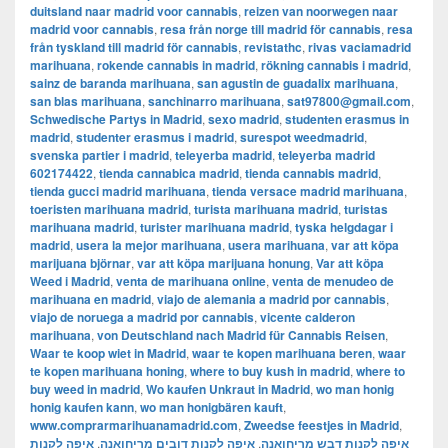
duitsland naar madrid voor cannabis
,
reizen van noorwegen naar
madrid voor cannabis
,
resa från norge till madrid för cannabis
,
resa
från tyskland till madrid för cannabis
,
revistathc
,
rivas vaciamadrid
marihuana
,
rokende cannabis in madrid
,
rökning cannabis i madrid
,
sainz de baranda marihuana
,
san agustin de guadalix marihuana
,
san blas marihuana
,
sanchinarro marihuana
,
sat97800@gmail.com
,
Schwedische Partys in Madrid
,
sexo madrid
,
studenten erasmus in
madrid
,
studenter erasmus i madrid
,
surespot weedmadrid
,
svenska partier i madrid
,
teleyerba madrid
,
teleyerba madrid
602174422
,
tienda cannabica madrid
,
tienda cannabis madrid
,
tienda gucci madrid marihuana
,
tienda versace madrid marihuana
,
toeristen marihuana madrid
,
turista marihuana madrid
,
turistas
marihuana madrid
,
turister marihuana madrid
,
tyska helgdagar i
madrid
,
usera la mejor marihuana
,
usera marihuana
,
var att köpa
marijuana björnar
,
var att köpa marijuana honung
,
Var att köpa
Weed i Madrid
,
venta de marihuana online
,
venta de menudeo de
marihuana en madrid
,
viajo de alemania a madrid por cannabis
,
viajo de noruega a madrid por cannabis
,
vicente calderon
marihuana
,
von Deutschland nach Madrid für Cannabis Reisen
,
Waar te koop wiet in Madrid
,
waar te kopen marihuana beren
,
waar
te kopen marihuana honing
,
where to buy kush in madrid
,
where to
buy weed in madrid
,
Wo kaufen Unkraut in Madrid
,
wo man honig
honig kaufen kann
,
wo man honigbären kauft
,
www.comprarmarihuanamadrid.com
,
Zweedse feestjes in Madrid
,
איפה לקנות
,
איפה לקנות דובים מריחואנה
,
איפה לקנות דבש מריחואנה