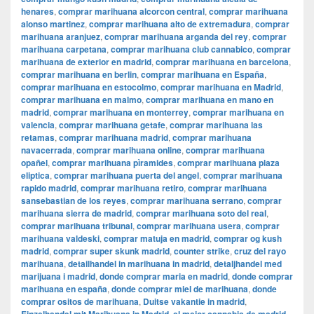
henares
,
comprar marihuana alcorcon central
,
comprar marihuana
alonso martinez
,
comprar marihuana alto de extremadura
,
comprar
marihuana aranjuez
,
comprar marihuana arganda del rey
,
comprar
marihuana carpetana
,
comprar marihuana club cannabico
,
comprar
marihuana de exterior en madrid
,
comprar marihuana en barcelona
,
comprar marihuana en berlin
,
comprar marihuana en España
,
comprar marihuana en estocolmo
,
comprar marihuana en Madrid
,
comprar marihuana en malmo
,
comprar marihuana en mano en
madrid
,
comprar marihuana en monterrey
,
comprar marihuana en
valencia
,
comprar marihuana getafe
,
comprar marihuana las
retamas
,
comprar marihuana madrid
,
comprar marihuana
navacerrada
,
comprar marihuana online
,
comprar marihuana
opañel
,
comprar marihuana pìramides
,
comprar marihuana plaza
eliptica
,
comprar marihuana puerta del angel
,
comprar marihuana
rapido madrid
,
comprar marihuana retiro
,
comprar marihuana
sansebastian de los reyes
,
comprar marihuana serrano
,
comprar
marihuana sierra de madrid
,
comprar marihuana soto del real
,
comprar marihuana tribunal
,
comprar marihuana usera
,
comprar
marihuana valdeski
,
comprar matuja en madrid
,
comprar og kush
madrid
,
comprar super skunk madrid
,
counter strike
,
cruz del rayo
marihuana
,
detailhandel in marihuana in madrid
,
detaljhandel med
marijuana i madrid
,
donde comprar maria en madrid
,
donde comprar
marihuana en españa
,
donde comprar miel de marihuana
,
donde
comprar ositos de marihuana
,
Duitse vakantie in madrid
,
,
,