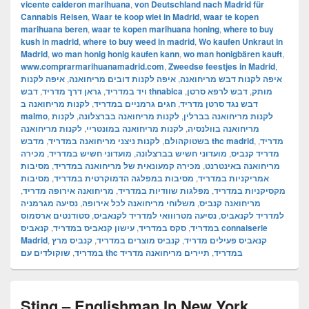
vicente calderon marihuana
,
von Deutschland nach Madrid für
Cannabis Reisen
,
Waar te koop wiet in Madrid
,
waar te kopen
marihuana beren
,
waar te kopen marihuana honing
,
where to buy
kush in madrid
,
where to buy weed in madrid
,
Wo kaufen Unkraut in
Madrid
,
wo man honig honig kaufen kann
,
wo man honigbären kauft
,
www.comprarmarihuanamadrid.com
,
Zweedse feestjes in Madrid
,
איפה לקנות
,
איפה לקנות דובים מריחואנה
,
איפה לקנות דבש מריחואנה
,
גראן דרך מדריד
,
ויד במדריד
,
דבש לרפא סרטן
,
דבש thnabica מותק
לקנות מריחואנה ב
,
חגים גרמניים במדריד
,
דבש נגד סרטן מדריד
malmo
,
לקנות
,
לקנות מריחואנה בברצלונה
,
לקנות מריחואנה בברלין
לקנות מריחואנה
,
לקנות מריחואנה במונטריי
,
מריחואנה בוולנסיה
,
לקנות ניצני מריחואנה במדריד
,
בשטוקהולם
מדבש thc madrid
,
,
מדריד
מכירה
,
מועדוני חשיש במדריד
,
מועדוני חשיש בברצלונה
,
מדריד קנביס
מסיבות
,
מכירה קמעונאית של מריחואנה במדריד
,
מריחואנה באינטרנט
מסיבות
,
מסיבות במפלגה הדמוקרטית במדריד
,
אמריקניות במדריד
,
מריחואנה אירופה מדריד
,
מפלגות שוודיות במדריד
,
מקסיקניות במדריד
נסיעה מגרמניה
,
משלוחי מריחואנה לכל אירופה
,
מריחואנה קנביס
סטודנטים ארסמוס
,
נסיעה מטרווואי למדריד לקנאביס
,
למדריד לקנאביס
קנאביס connaiserie
,
עישון קנאביס במדריד
,
סקס במדריד
,
במדריד
Madrid
,
קנביס מרץ
,
קנביס מוצרים במדריד
,
קנאביס פעילים מדריד
,
במדריד
תיירים מריחואנה מדריד
,
שוקולדים עם thc במדריד
Sting – Englishman In New York