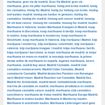
marihuana
,
gran via de madrid
,
​​Gran Via Madrid
,
gran via
marihuana
,
gran via pillar marihuana
,
honig anti krebs madrid
,
honig
thc cannabica
,
Honig thc Madrid
,
honig zur heilung von krebs
,
honing
anti kanker madrid
,
honing om kanker te genezen
,
honing thc
cannabica
,
honing thc madrid
,
honung anti cancer madrid
,
honung
för att bota cancer
,
honung thc cannabis
,
honung thc madrid
,
kaufen
Marihuana in Valencia
,
kaufen Marihuana Knospen in Madrid
,
koop
marihuana in Barcelona
,
koop marihuana in berlijn
,
koop marihuana
in malmo
,
koop marihuana in monterrey
,
koop marihuana in
Stockholm
,
​​koop marihuana in Valencia
,
köp marijuana i Malmö
,
köp
marijuana i monterrey
,
köp marijuana i stockholm
,
​​köp marijuana i
valencia
,
köp marijuana knoppar i madrid
,
köpa marihuana i berlin
,
köpa marijuana i barcelona
,
la mejor marihuana de madrid
,
la mejor
marihuana en mano en madrid
,
la moraleja marihuana
,
la primer
tienda online de marihuana en españa
,
leganes marihuana
,
lucero
marihuana
,
madrid buy weed
,
Madrid Cannabis
,
madrid club
cannabico montecarmelo
,
Madrid Clubs Cannabis
,
Madrid
connaiserie Cannabis
,
Madrid deutschen Parteien von Norwegen
nach Madrid reisen
,
Madrid Rauchen von Cannabis
,
Madrid Sex
,
Madrid thc Schokolade
,
madrid weed
,
mahadahonda marihuana
,
marcha de cannabis en madrid
,
marihuana afrodisiaca en madrid
,
marihuana cannabis cancer madrid
,
marihuana club cannabico
sanchinarro
,
marihuana de frutas madrid
,
Marihuana Europa Madrid
,
Marihuana in malmo kaufen
,
Marihuana in Monterrey kaufen
,
Marihuana in stockholm kaufen
,
Marihuana Lieferungen nach ganz