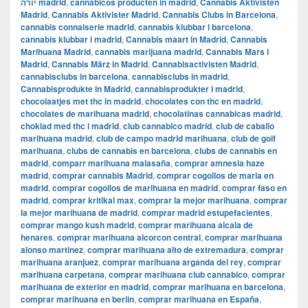
יורה madrid
,
cannabicos producten in madrid
,
Cannabis Aktivisten
Madrid
,
Cannabis Aktivister Madrid
,
Cannabis Clubs in Barcelona
,
cannabis connaiserie madrid
,
cannabis klubbar i barcelona
,
cannabis klubbar i madrid
,
Cannabis maart in Madrid
,
Cannabis
Marihuana Madrid
,
cannabis marijuana madrid
,
Cannabis Mars i
Madrid
,
Cannabis März in Madrid
,
Cannabisactivisten Madrid
,
cannabisclubs in barcelona
,
cannabisclubs in madrid
,
Cannabisprodukte in Madrid
,
cannabisprodukter i madrid
,
chocolaatjes met thc in madrid
,
chocolates con thc en madrid
,
chocolates de marihuana madrid
,
chocolatinas cannabicas madrid
,
choklad med thc i madrid
,
club cannabico madrid
,
club de caballo
marihuana madrid
,
club de campo madrid marihuana
,
club de golf
marihuana
,
clubs de cannabis en barcelona
,
clubs de cannabis en
madrid
,
comparr marihuana malasaña
,
comprar amnesia haze
madrid
,
comprar cannabis Madrid
,
comprar cogollos de maria en
madrid
,
comprar cogollos de marihuana en madrid
,
comprar faso en
madrid
,
comprar kritikal max
,
comprar la mejor marihuana
,
comprar
la mejor marihuana de madrid
,
comprar madrid estupefacientes
,
comprar mango kush madrid
,
comprar marihuana alcala de
henares
,
comprar marihuana alcorcon central
,
comprar marihuana
alonso martinez
,
comprar marihuana alto de extremadura
,
comprar
marihuana aranjuez
,
comprar marihuana arganda del rey
,
comprar
marihuana carpetana
,
comprar marihuana club cannabico
,
comprar
marihuana de exterior en madrid
,
comprar marihuana en barcelona
,
comprar marihuana en berlin
,
comprar marihuana en España
,