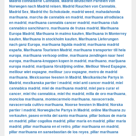
Madrid connaiserie Cannabis
,
Madrid deutschen Parteien von
Norwegen nach Madrid reisen
,
Madrid Rauchen von Cannabis
,
Madrid Sex
,
Madrid thc Schokolade
,
madrid weed
,
mahadahonda
marihuana
,
marcha de cannabis en madrid
,
marihuana afrodisiaca
en madrid
,
marihuana cannabis cancer madrid
,
marihuana club
cannabico sanchinarro
,
marihuana de frutas madrid
,
Marihuana
Europa Madrid
,
Marihuana in malmo kaufen
,
Marihuana in Monterrey
kaufen
,
Marihuana in stockholm kaufen
,
Marihuana Lieferungen
nach ganz Europa
,
marihuana liquida madrid
,
marihuana madrid
españa
,
Marihuana Touristen Madrid
,
marihuana transporter till hela
europa
,
marihuana verkoop online
,
marihuana zendingen naar heel
europa
,
marihuana-knoppen kopen in madrid
,
marihuano
,
marijuana
europa madrid
,
marijuana försäljning online
,
Meillour Weed Espagne
,
meillour wiet espagne
,
meillour עשב espagne
,
metro de madrid
marihuana
,
Mexicaanse feesten in Madrid
,
Mexikanische Partys in
Madrid
,
mexikanska partier i madrid
,
miel anti cancer madrid
,
miel
cannabica madrid
,
miel de marihuana madrid
,
miel para curar el
cancer
,
miel thc cannabica
,
miel thc madrid
,
milla de oro marihuana
,
moncloa marihuana
,
montecarmelo marihuana
,
navacerrada
,
navacerrada cultivo marihuana
,
Noorse feesten in Madrid
,
Norska
partier i madrid
,
Norwegische Partys in Madrid
,
online Marihuana zu
verkaufen
,
paseo ermita del santo marihuana
,
pillar bolsas de maria
en madrid
,
pillar cogollos madrid
,
pillar maria en madrid
,
pillar maria
madrid
,
pillar marihuana en el retiro
,
pillar marihuana en madrid
,
pillar marihuana en sansebastian de los reyes
,
pillar marihuana