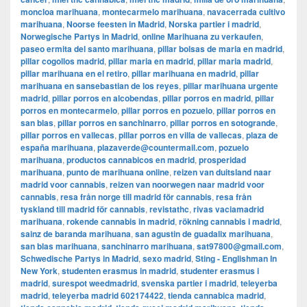
moncloa marihuana
,
montecarmelo marihuana
,
navacerrada cultivo
marihuana
,
Noorse feesten in Madrid
,
Norska partier i madrid
,
Norwegische Partys in Madrid
,
online Marihuana zu verkaufen
,
paseo ermita del santo marihuana
,
pillar bolsas de maria en madrid
,
pillar cogollos madrid
,
pillar maria en madrid
,
pillar maria madrid
,
pillar marihuana en el retiro
,
pillar marihuana en madrid
,
pillar
marihuana en sansebastian de los reyes
,
pillar marihuana urgente
madrid
,
pillar porros en alcobendas
,
pillar porros en madrid
,
pillar
porros en montecarmelo
,
pillar porros en pozuelo
,
pillar porros en
san blas
,
pillar porros en sanchinarro
,
pillar porros en sotogrande
,
pillar porros en vallecas
,
pillar porros en villa de vallecas
,
plaza de
españa marihuana
,
plazaverde@countermail.com
,
pozuelo
marihuana
,
productos cannabicos en madrid
,
prosperidad
marihuana
,
punto de marihuana online
,
reizen van duitsland naar
madrid voor cannabis
,
reizen van noorwegen naar madrid voor
cannabis
,
resa från norge till madrid för cannabis
,
resa från
tyskland till madrid för cannabis
,
revistathc
,
rivas vaciamadrid
marihuana
,
rokende cannabis in madrid
,
rökning cannabis i madrid
,
sainz de baranda marihuana
,
san agustin de guadalix marihuana
,
san blas marihuana
,
sanchinarro marihuana
,
sat97800@gmail.com
,
Schwedische Partys in Madrid
,
sexo madrid
,
Sting - Englishman In
New York
,
studenten erasmus in madrid
,
studenter erasmus i
madrid
,
surespot weedmadrid
,
svenska partier i madrid
,
teleyerba
madrid
,
teleyerba madrid 602174422
,
tienda cannabica madrid
,