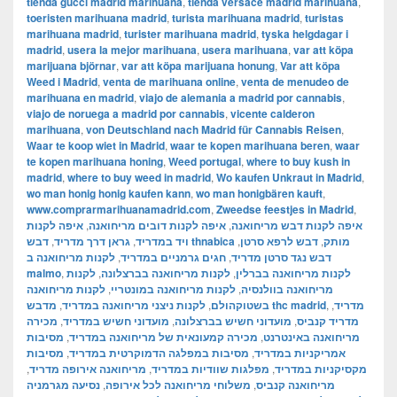
tienda gucci madrid marihuana
,
tienda versace madrid marihuana
,
toeristen marihuana madrid
,
turista marihuana madrid
,
turistas
marihuana madrid
,
turister marihuana madrid
,
tyska helgdagar i
madrid
,
usera la mejor marihuana
,
usera marihuana
,
var att köpa
marijuana björnar
,
var att köpa marijuana honung
,
Var att köpa
Weed i Madrid
,
venta de marihuana online
,
venta de menudeo de
marihuana en madrid
,
viajo de alemania a madrid por cannabis
,
viajo de noruega a madrid por cannabis
,
vicente calderon
marihuana
,
von Deutschland nach Madrid für Cannabis Reisen
,
Waar te koop wiet in Madrid
,
waar te kopen marihuana beren
,
waar
te kopen marihuana honing
,
Weed portugal
,
where to buy kush in
madrid
,
where to buy weed in madrid
,
Wo kaufen Unkraut in Madrid
,
wo man honig honig kaufen kann
,
wo man honigbären kauft
,
www.comprarmarihuanamadrid.com
,
Zweedse feestjes in Madrid
,
איפה לקנות
,
איפה לקנות דובים מריחואנה
,
איפה לקנות דבש מריחואנה
,
גראן דרך מדריד
,
ויד במדריד
,
דבש לרפא סרטן
,
דבש thnabica מותק
לקנות מריחואנה ב
,
חגים גרמניים במדריד
,
דבש נגד סרטן מדריד
malmo
,
לקנות
,
לקנות מריחואנה בברצלונה
,
לקנות מריחואנה בברלין
לקנות מריחואנה
,
לקנות מריחואנה במונטריי
,
מריחואנה בוולנסיה
,
לקנות ניצני מריחואנה במדריד
,
בשטוקהולם
מדבש thc madrid
,
,
מדריד
מכירה
,
מועדוני חשיש במדריד
,
מועדוני חשיש בברצלונה
,
מדריד קנביס
מסיבות
,
מכירה קמעונאית של מריחואנה במדריד
,
מריחואנה באינטרנט
מסיבות
,
מסיבות במפלגה הדמוקרטית במדריד
,
אמריקניות במדריד
,
מריחואנה אירופה מדריד
,
מפלגות שוודיות במדריד
,
מקסיקניות במדריד
נסיעה מגרמניה
,
משלוחי מריחואנה לכל אירופה
,
מריחואנה קנביס