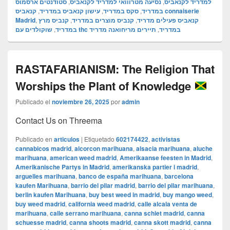
סטודנטים ארסמוס
,
נסיעה מטרווואי למדריד לקנאביס
,
למדריד לקנאביס
קנאביס connaiserie
,
עישון קנאביס במדריד
,
סקס במדריד
,
במדריד
Madrid
,
קנביס מרץ
,
קנביס מוצרים במדריד
,
קנאביס פעילים מדריד
,
במדריד
תיירים מריחואנה מדריד
,
שוקולדים עם thc במדריד
RASTAFARIANISM: The Religion That
Worships the Plant of Knowledge
Publicado el
noviembre 26, 2025
por
admin
Contact Us on Threema
Publicado en
articulos
|
Etiquetado
602174422
,
activistas
cannabicos madrid
,
alcorcon marihuana
,
alsacia marihuana
,
aluche
marihuana
,
american weed madrid
,
Amerikaanse feesten in Madrid
,
Amerikanische Partys in Madrid
,
amerikanska partier i madrid
,
arguelles marihuana
,
banco de españa marihuana
,
barcelona
kaufen Marihuana
,
barrio del pilar madrid
,
barrio del pilar marihuana
,
berlin kaufen Marihuana
,
buy best weed in madrid
,
buy mango weed
,
buy weed madrid
,
california weed madrid
,
calle alcala venta de
marihuana
,
calle serrano marihuana
,
canna schiet madrid
,
canna
schuesse madrid
,
canna shoots madrid
,
canna skott madrid
,
canna