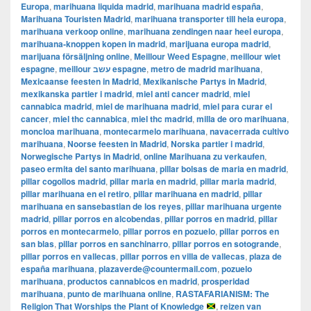
Europa
,
marihuana liquida madrid
,
marihuana madrid españa
,
Marihuana Touristen Madrid
,
marihuana transporter till hela europa
,
marihuana verkoop online
,
marihuana zendingen naar heel europa
,
marihuana-knoppen kopen in madrid
,
marijuana europa madrid
,
marijuana försäljning online
,
Meillour Weed Espagne
,
meillour wiet
espagne
,
meillour עשב espagne
,
metro de madrid marihuana
,
Mexicaanse feesten in Madrid
,
Mexikanische Partys in Madrid
,
mexikanska partier i madrid
,
miel anti cancer madrid
,
miel
cannabica madrid
,
miel de marihuana madrid
,
miel para curar el
cancer
,
miel thc cannabica
,
miel thc madrid
,
milla de oro marihuana
,
moncloa marihuana
,
montecarmelo marihuana
,
navacerrada cultivo
marihuana
,
Noorse feesten in Madrid
,
Norska partier i madrid
,
Norwegische Partys in Madrid
,
online Marihuana zu verkaufen
,
paseo ermita del santo marihuana
,
pillar bolsas de maria en madrid
,
pillar cogollos madrid
,
pillar maria en madrid
,
pillar maria madrid
,
pillar marihuana en el retiro
,
pillar marihuana en madrid
,
pillar
marihuana en sansebastian de los reyes
,
pillar marihuana urgente
madrid
,
pillar porros en alcobendas
,
pillar porros en madrid
,
pillar
porros en montecarmelo
,
pillar porros en pozuelo
,
pillar porros en
san blas
,
pillar porros en sanchinarro
,
pillar porros en sotogrande
,
pillar porros en vallecas
,
pillar porros en villa de vallecas
,
plaza de
españa marihuana
,
plazaverde@countermail.com
,
pozuelo
marihuana
,
productos cannabicos en madrid
,
prosperidad
marihuana
,
punto de marihuana online
,
RASTAFARIANISM: The
Religion That Worships the Plant of Knowledge
,
reizen van