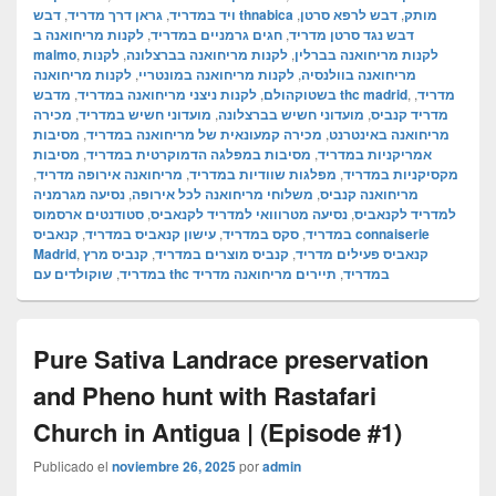
,
גראן דרך מדריד
,
ויד במדריד
,
דבש לרפא סרטן
,
דבש thnabica מותק
לקנות מריחואנה ב
,
חגים גרמניים במדריד
,
דבש נגד סרטן מדריד
malmo
,
לקנות
,
לקנות מריחואנה בברצלונה
,
לקנות מריחואנה בברלין
לקנות מריחואנה
,
לקנות מריחואנה במונטריי
,
מריחואנה בוולנסיה
,
לקנות ניצני מריחואנה במדריד
,
בשטוקהולם
מדבש thc madrid
,
,
מדריד
מכירה
,
מועדוני חשיש במדריד
,
מועדוני חשיש בברצלונה
,
מדריד קנביס
מסיבות
,
מכירה קמעונאית של מריחואנה במדריד
,
מריחואנה באינטרנט
מסיבות
,
מסיבות במפלגה הדמוקרטית במדריד
,
אמריקניות במדריד
,
מריחואנה אירופה מדריד
,
מפלגות שוודיות במדריד
,
מקסיקניות במדריד
נסיעה מגרמניה
,
משלוחי מריחואנה לכל אירופה
,
מריחואנה קנביס
סטודנטים ארסמוס
,
נסיעה מטרווואי למדריד לקנאביס
,
למדריד לקנאביס
קנאביס connaiserie
,
עישון קנאביס במדריד
,
סקס במדריד
,
במדריד
Madrid
,
קנביס מרץ
,
קנביס מוצרים במדריד
,
קנאביס פעילים מדריד
,
במדריד
תיירים מריחואנה מדריד
,
שוקולדים עם thc במדריד
Pure Sativa Landrace preservation
and Pheno hunt with Rastafari
Church in Antigua | (Episode #1)
Publicado el
noviembre 26, 2025
por
admin