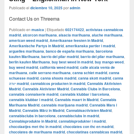
Publicado el
diciembre 10, 2025
por
admin
Contact Us on Threema
Publicado en
musica
|
Etiquetado
602174422
,
activistas cannabicos
madrid
,
alcorcon marihuana
,
alsacia marihuana
,
aluche marihuana
,
american weed madrid
,
Amerikaanse feesten in Madrid
,
Amerikanische Partys in Madrid
,
amerikanska partier i madrid
,
arguelles marihuana
,
banco de españa marihuana
,
barcelona
kaufen Marihuana
,
barrio del pilar madrid
,
barrio del pilar marihuana
,
berlin kaufen Marihuana
,
buy best weed in madrid
,
buy mango weed
,
buy weed madrid
,
california weed madrid
,
calle alcala venta de
marihuana
,
calle serrano marihuana
,
canna schiet madrid
,
canna
schuesse madrid
,
canna shoots madrid
,
canna skott madrid
,
canna
יורה madrid
,
cannabicos producten in madrid
,
Cannabis Aktivisten
Madrid
,
Cannabis Aktivister Madrid
,
Cannabis Clubs in Barcelona
,
cannabis connaiserie madrid
,
cannabis klubbar i barcelona
,
cannabis klubbar i madrid
,
Cannabis maart in Madrid
,
Cannabis
Marihuana Madrid
,
cannabis marijuana madrid
,
Cannabis Mars i
Madrid
,
Cannabis März in Madrid
,
Cannabisactivisten Madrid
,
cannabisclubs in barcelona
,
cannabisclubs in madrid
,
Cannabisprodukte in Madrid
,
cannabisprodukter i madrid
,
chocolaatjes met thc in madrid
,
chocolates con thc en madrid
,
chocolates de marihuana madrid
,
chocolatinas cannabicas madrid
,