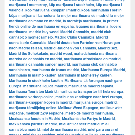
marijuana i monterrey
,
köp marijuana i stockholm
,
​​köp marijuana i
valencia
,
köp marijuana knoppar i madrid
,
köpa marihuana i berlin
,
köpa marijuana i barcelona
,
la mejor marihuana de madrid
,
la mejor
marihuana en mano en madrid
,
la moraleja marihuana
,
la primer
tienda online de marihuana en españa
,
leganes marihuana
,
lucero
marihuana
,
madrid buy weed
,
Madrid Cannabis
,
madrid club
cannabico montecarmelo
,
Madrid Clubs Cannabis
,
Madrid
connaiserie Cannabis
,
Madrid deutschen Parteien von Norwegen
nach Madrid reisen
,
Madrid Rauchen von Cannabis
,
Madrid Sex
,
Madrid thc Schokolade
,
madrid weed
,
mahadahonda marihuana
,
marcha de cannabis en madrid
,
marihuana afrodisiaca en madrid
,
marihuana cannabis cancer madrid
,
marihuana club cannabico
sanchinarro
,
marihuana de frutas madrid
,
Marihuana Europa Madrid
,
Marihuana in malmo kaufen
,
Marihuana in Monterrey kaufen
,
Marihuana in stockholm kaufen
,
Marihuana Lieferungen nach ganz
Europa
,
marihuana liquida madrid
,
marihuana madrid españa
,
Marihuana Touristen Madrid
,
marihuana transporter till hela europa
,
marihuana verkoop online
,
marihuana zendingen naar heel europa
,
marihuana-knoppen kopen in madrid
,
marijuana europa madrid
,
marijuana försäljning online
,
Meillour Weed Espagne
,
meillour wiet
espagne
,
meillour עשב espagne
,
metro de madrid marihuana
,
Mexicaanse feesten in Madrid
,
Mexikanische Partys in Madrid
,
mexikanska partier i madrid
,
miel anti cancer madrid
,
miel
cannabica madrid
,
miel de marihuana madrid
,
miel para curar el
cancer
,
miel thc cannabica
,
miel thc madrid
,
milla de oro marihuana
,