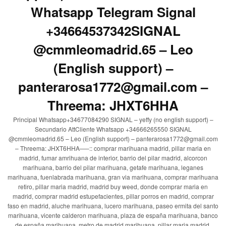
Whatsapp Telegram Signal
+34664537342SIGNAL
@cmmleomadrid.65 – Leo
(English support) –
panterarosa1772@gmail.com –
Threema: JHXT6HHA
Principal Whatsapp+34677084290 SIGNAL – yeffy (no english support) –
Secundario AttCliente Whatsapp +34666265550 SIGNAL
@cmmleomadrid.65 – Leo (English support) – panterarosa1772@gmail.com
– Threema: JHXT6HHA—–:: comprar marihuana madrid, pillar maria en
madrid, fumar amrihuana de interior, barrio del pilar madrid, alcorcon
marihuana, barrio del pilar marihuana, getafe marihuana, leganes
marihuana, fuenlabrada marihuana, gran via marihuana, comprar marihuana
retiro, pillar maria madrid, madrid buy weed, donde comprar maria en
madrid, comprar madrid estupefacientes, pillar porros en madrid, comprar
faso en madrid, aluche marihuana, lucero marihuana, paseo ermita del santo
marihuana, vicente calderon marihuana, plaza de españa marihuana, banco
de españa marihuana, metro de madrid marihuana, pillar maria madrid,