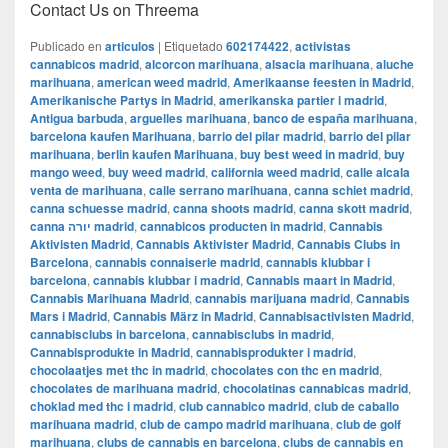
Contact Us on Threema
Publicado en
articulos
|
Etiquetado
602174422
,
activistas
cannabicos madrid
,
alcorcon marihuana
,
alsacia marihuana
,
aluche
marihuana
,
american weed madrid
,
Amerikaanse feesten in Madrid
,
Amerikanische Partys in Madrid
,
amerikanska partier i madrid
,
Antigua barbuda
,
arguelles marihuana
,
banco de españa marihuana
,
barcelona kaufen Marihuana
,
barrio del pilar madrid
,
barrio del pilar
marihuana
,
berlin kaufen Marihuana
,
buy best weed in madrid
,
buy
mango weed
,
buy weed madrid
,
california weed madrid
,
calle alcala
venta de marihuana
,
calle serrano marihuana
,
canna schiet madrid
,
canna schuesse madrid
,
canna shoots madrid
,
canna skott madrid
,
canna יורה madrid
,
cannabicos producten in madrid
,
Cannabis
Aktivisten Madrid
,
Cannabis Aktivister Madrid
,
Cannabis Clubs in
Barcelona
,
cannabis connaiserie madrid
,
cannabis klubbar i
barcelona
,
cannabis klubbar i madrid
,
Cannabis maart in Madrid
,
Cannabis Marihuana Madrid
,
cannabis marijuana madrid
,
Cannabis
Mars i Madrid
,
Cannabis März in Madrid
,
Cannabisactivisten Madrid
,
cannabisclubs in barcelona
,
cannabisclubs in madrid
,
Cannabisprodukte in Madrid
,
cannabisprodukter i madrid
,
chocolaatjes met thc in madrid
,
chocolates con thc en madrid
,
chocolates de marihuana madrid
,
chocolatinas cannabicas madrid
,
choklad med thc i madrid
,
club cannabico madrid
,
club de caballo
marihuana madrid
,
club de campo madrid marihuana
,
club de golf
marihuana
,
clubs de cannabis en barcelona
,
clubs de cannabis en