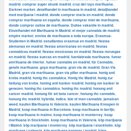
madrid
,
comprar super skunk madrid
,
cruz del rayo marihuana
,
Darknet market
,
detailhandel in marihuana in madrid
,
detaljhandel
med marijuana i madrid
,
donde comprar maria en madrid
,
donde
comprar marihuana en españa
,
donde comprar miel de marihuana
,
donde comprar ositos de marihuana
,
Duitse vakantie in madrid
,
Einzelhandel mit Marihuana in Madrid
,
el mejor cannabis de madrid
,
empire market
,
envios de marihuana a toda europa
,
Erasmus-
Studenten in Madrid
,
estudiantes erasmus en madrid
,
fiestas
alemanas en madrid
,
fiestas americanas en madrid
,
fiestas
cannabicas madrid
,
fiestas mexicanas en madrid
,
fiestas noruegas
en madrid
,
fiestas suecas en madrid
,
fuenlabrada marihuana
,
fumar
amrihuana de interior
,
fumar cannabis en madrid
,
für Cannabis
,
getafe marihuana
,
goya marihuana
,
gran via de madrid
,
​​Gran Via
Madrid
,
gran via marihuana
,
gran via pillar marihuana
,
honig anti
krebs madrid
,
honig thc cannabica
,
Honig thc Madrid
,
honig zur
heilung von krebs
,
honing anti kanker madrid
,
honing om kanker te
genezen
,
honing thc cannabica
,
honing thc madrid
,
honung anti
cancer madrid
,
honung för att bota cancer
,
honung thc cannabis
,
honung thc madrid
,
hybrida
,
indica
,
Isle of man cannabis
,
jamaican
weed
,
kaufen Marihuana in Valencia
,
kaufen Marihuana Knospen in
Madrid
,
koop marihuana in Barcelona
,
koop marihuana in berlijn
,
koop marihuana in malmo
,
koop marihuana in monterrey
,
koop
marihuana in Stockholm
,
​​koop marihuana in Valencia
,
köp marijuana
i Malmö
,
köp marijuana i monterrey
,
köp marijuana i stockholm
,
​​köp
marijuana i valencia
,
köp marijuana knoppar i madrid
,
köpa