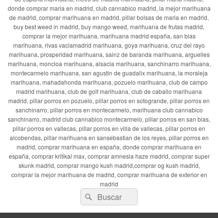
donde comprar maria en madrid, club cannabico madrid, la mejor marihuana
de madrid, comprar marihuana en madrid, pillar bolsas de maria en madrid,
buy best weed in madrid, buy mango weed, marihuana de frutas madrid,
comprar la mejor marihuana, marihuana madrid españa, san blas
marihuana, rivas vaciamadrid marihuana, goya marihuana, cruz del rayo
marihuana, prosperidad marihuana, sainz de baranda marihuana, arguelles
marihuana, moncloa marihuana, alsacia marihuana, sanchinarro marihuana,
montecarmelo marihuana, san agustin de guadalix marihuana, la moraleja
marihuana, mahadahonda marihuana, pozuelo marihuana, club de campo
madrid marihuana, club de golf marihuana, club de caballo marihuana
madrid, pillar porros en pozuelo, pillar porros en sotogrande, pillar porros en
sanchinarro, pillar porros en montecarmelo, marihuana club cannabico
sanchinarro, madrid club cannabico montecarmelo, pillar porros en san blas,
pillar porros en vallecas, pillar porros en villa de vallecas, pillar porros en
alcobendas, pillar marihuana en sansebastian de los reyes, pillar porros en
madrid, comprar marihuana en españa, donde comprar marihuana en
españa, comprar kritikal max, comprar amnesia haze madrid, comprar super
skunk madrid, comprar mango kush madrid,comprar og kush madrid,
comprar la mejor marihuana de madrid, comprar marihuana de exterior en
madrid
Buscar
Buscar
por: