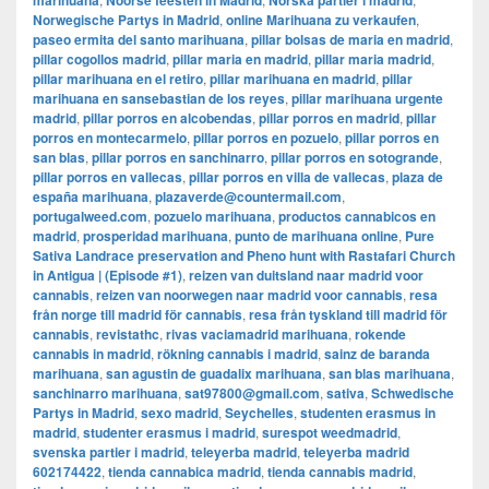
marihuana
Noorse feesten in Madrid
Norska partier i madrid
Norwegische Partys in Madrid
,
online Marihuana zu verkaufen
,
paseo ermita del santo marihuana
,
pillar bolsas de maria en madrid
,
pillar cogollos madrid
,
pillar maria en madrid
,
pillar maria madrid
,
pillar marihuana en el retiro
,
pillar marihuana en madrid
,
pillar
marihuana en sansebastian de los reyes
,
pillar marihuana urgente
madrid
,
pillar porros en alcobendas
,
pillar porros en madrid
,
pillar
porros en montecarmelo
,
pillar porros en pozuelo
,
pillar porros en
san blas
,
pillar porros en sanchinarro
,
pillar porros en sotogrande
,
pillar porros en vallecas
,
pillar porros en villa de vallecas
,
plaza de
españa marihuana
,
plazaverde@countermail.com
,
portugalweed.com
,
pozuelo marihuana
,
productos cannabicos en
madrid
,
prosperidad marihuana
,
punto de marihuana online
,
Pure
Sativa Landrace preservation and Pheno hunt with Rastafari Church
in Antigua | (Episode #1)
,
reizen van duitsland naar madrid voor
cannabis
,
reizen van noorwegen naar madrid voor cannabis
,
resa
från norge till madrid för cannabis
,
resa från tyskland till madrid för
cannabis
,
revistathc
,
rivas vaciamadrid marihuana
,
rokende
cannabis in madrid
,
rökning cannabis i madrid
,
sainz de baranda
marihuana
,
san agustin de guadalix marihuana
,
san blas marihuana
,
sanchinarro marihuana
,
sat97800@gmail.com
,
sativa
,
Schwedische
Partys in Madrid
,
sexo madrid
,
Seychelles
,
studenten erasmus in
madrid
,
studenter erasmus i madrid
,
surespot weedmadrid
,
svenska partier i madrid
,
teleyerba madrid
,
teleyerba madrid
602174422
,
tienda cannabica madrid
,
tienda cannabis madrid
,