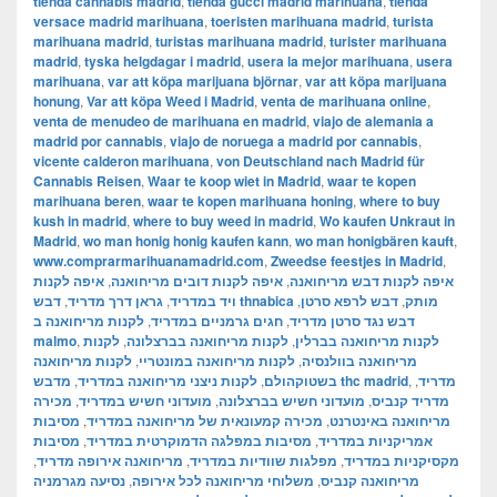
tienda cannabis madrid
,
tienda gucci madrid marihuana
,
tienda
versace madrid marihuana
,
toeristen marihuana madrid
,
turista
marihuana madrid
,
turistas marihuana madrid
,
turister marihuana
madrid
,
tyska helgdagar i madrid
,
usera la mejor marihuana
,
usera
marihuana
,
var att köpa marijuana björnar
,
var att köpa marijuana
honung
,
Var att köpa Weed i Madrid
,
venta de marihuana online
,
venta de menudeo de marihuana en madrid
,
viajo de alemania a
madrid por cannabis
,
viajo de noruega a madrid por cannabis
,
vicente calderon marihuana
,
von Deutschland nach Madrid für
Cannabis Reisen
,
Waar te koop wiet in Madrid
,
waar te kopen
marihuana beren
,
waar te kopen marihuana honing
,
where to buy
kush in madrid
,
where to buy weed in madrid
,
Wo kaufen Unkraut in
Madrid
,
wo man honig honig kaufen kann
,
wo man honigbären kauft
,
www.comprarmarihuanamadrid.com
,
Zweedse feestjes in Madrid
,
איפה לקנות
,
איפה לקנות דובים מריחואנה
,
איפה לקנות דבש מריחואנה
,
גראן דרך מדריד
,
ויד במדריד
,
דבש לרפא סרטן
,
דבש thnabica מותק
לקנות מריחואנה ב
,
חגים גרמניים במדריד
,
דבש נגד סרטן מדריד
malmo
,
לקנות
,
לקנות מריחואנה בברצלונה
,
לקנות מריחואנה בברלין
לקנות מריחואנה
,
לקנות מריחואנה במונטריי
,
מריחואנה בוולנסיה
,
לקנות ניצני מריחואנה במדריד
,
בשטוקהולם
מדבש thc madrid
,
,
מדריד
מכירה
,
מועדוני חשיש במדריד
,
מועדוני חשיש בברצלונה
,
מדריד קנביס
מסיבות
,
מכירה קמעונאית של מריחואנה במדריד
,
מריחואנה באינטרנט
מסיבות
,
מסיבות במפלגה הדמוקרטית במדריד
,
אמריקניות במדריד
,
מריחואנה אירופה מדריד
,
מפלגות שוודיות במדריד
,
מקסיקניות במדריד
נסיעה מגרמניה
,
משלוחי מריחואנה לכל אירופה
,
מריחואנה קנביס