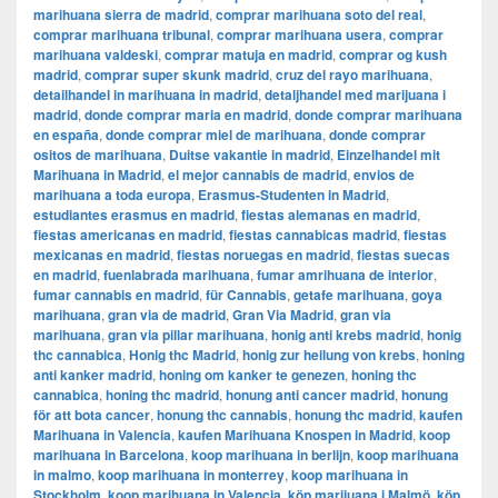
marihuana sierra de madrid
,
comprar marihuana soto del real
,
comprar marihuana tribunal
,
comprar marihuana usera
,
comprar
marihuana valdeski
,
comprar matuja en madrid
,
comprar og kush
madrid
,
comprar super skunk madrid
,
cruz del rayo marihuana
,
detailhandel in marihuana in madrid
,
detaljhandel med marijuana i
madrid
,
donde comprar maria en madrid
,
donde comprar marihuana
en españa
,
donde comprar miel de marihuana
,
donde comprar
ositos de marihuana
,
Duitse vakantie in madrid
,
Einzelhandel mit
Marihuana in Madrid
,
el mejor cannabis de madrid
,
envios de
marihuana a toda europa
,
Erasmus-Studenten in Madrid
,
estudiantes erasmus en madrid
,
fiestas alemanas en madrid
,
fiestas americanas en madrid
,
fiestas cannabicas madrid
,
fiestas
mexicanas en madrid
,
fiestas noruegas en madrid
,
fiestas suecas
en madrid
,
fuenlabrada marihuana
,
fumar amrihuana de interior
,
fumar cannabis en madrid
,
für Cannabis
,
getafe marihuana
,
goya
marihuana
,
gran via de madrid
,
​​Gran Via Madrid
,
gran via
marihuana
,
gran via pillar marihuana
,
honig anti krebs madrid
,
honig
thc cannabica
,
Honig thc Madrid
,
honig zur heilung von krebs
,
honing
anti kanker madrid
,
honing om kanker te genezen
,
honing thc
cannabica
,
honing thc madrid
,
honung anti cancer madrid
,
honung
för att bota cancer
,
honung thc cannabis
,
honung thc madrid
,
kaufen
Marihuana in Valencia
,
kaufen Marihuana Knospen in Madrid
,
koop
marihuana in Barcelona
,
koop marihuana in berlijn
,
koop marihuana
in malmo
,
koop marihuana in monterrey
,
koop marihuana in
Stockholm
,
​​koop marihuana in Valencia
,
köp marijuana i Malmö
,
köp