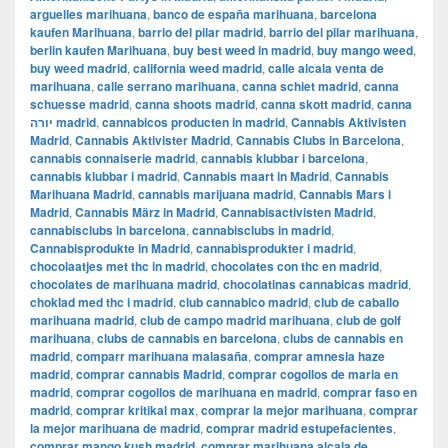
arguelles marihuana
,
banco de españa marihuana
,
barcelona
kaufen Marihuana
,
barrio del pilar madrid
,
barrio del pilar marihuana
,
berlin kaufen Marihuana
,
buy best weed in madrid
,
buy mango weed
,
buy weed madrid
,
california weed madrid
,
calle alcala venta de
marihuana
,
calle serrano marihuana
,
canna schiet madrid
,
canna
schuesse madrid
,
canna shoots madrid
,
canna skott madrid
,
canna
יורה madrid
,
cannabicos producten in madrid
,
Cannabis Aktivisten
Madrid
,
Cannabis Aktivister Madrid
,
Cannabis Clubs in Barcelona
,
cannabis connaiserie madrid
,
cannabis klubbar i barcelona
,
cannabis klubbar i madrid
,
Cannabis maart in Madrid
,
Cannabis
Marihuana Madrid
,
cannabis marijuana madrid
,
Cannabis Mars i
Madrid
,
Cannabis März in Madrid
,
Cannabisactivisten Madrid
,
cannabisclubs in barcelona
,
cannabisclubs in madrid
,
Cannabisprodukte in Madrid
,
cannabisprodukter i madrid
,
chocolaatjes met thc in madrid
,
chocolates con thc en madrid
,
chocolates de marihuana madrid
,
chocolatinas cannabicas madrid
,
choklad med thc i madrid
,
club cannabico madrid
,
club de caballo
marihuana madrid
,
club de campo madrid marihuana
,
club de golf
marihuana
,
clubs de cannabis en barcelona
,
clubs de cannabis en
madrid
,
comparr marihuana malasaña
,
comprar amnesia haze
madrid
,
comprar cannabis Madrid
,
comprar cogollos de maria en
madrid
,
comprar cogollos de marihuana en madrid
,
comprar faso en
madrid
,
comprar kritikal max
,
comprar la mejor marihuana
,
comprar
la mejor marihuana de madrid
,
comprar madrid estupefacientes
,
comprar mango kush madrid
,
comprar marihuana alcala de