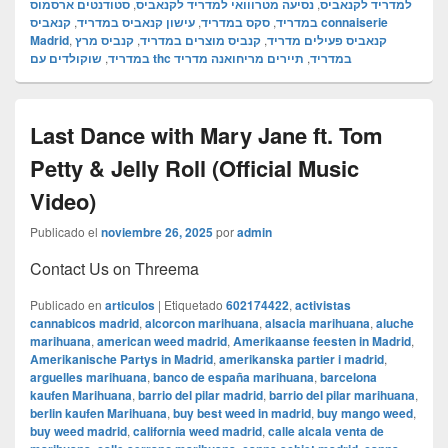
סטודנטים ארסמוס
,
נסיעה מטרווואי למדריד לקנאביס
,
למדריד לקנאביס
קנאביס connaiserie
,
עישון קנאביס במדריד
,
סקס במדריד
,
במדריד
Madrid
,
קנביס מרץ
,
קנביס מוצרים במדריד
,
קנאביס פעילים מדריד
,
במדריד
תיירים מריחואנה מדריד
,
שוקולדים עם thc במדריד
Last Dance with Mary Jane ft. Tom
Petty & Jelly Roll (Official Music
Video)
Publicado el
noviembre 26, 2025
por
admin
Contact Us on Threema
Publicado en
articulos
|
Etiquetado
602174422
,
activistas
cannabicos madrid
,
alcorcon marihuana
,
alsacia marihuana
,
aluche
marihuana
,
american weed madrid
,
Amerikaanse feesten in Madrid
,
Amerikanische Partys in Madrid
,
amerikanska partier i madrid
,
arguelles marihuana
,
banco de españa marihuana
,
barcelona
kaufen Marihuana
,
barrio del pilar madrid
,
barrio del pilar marihuana
,
berlin kaufen Marihuana
,
buy best weed in madrid
,
buy mango weed
,
buy weed madrid
,
california weed madrid
,
calle alcala venta de