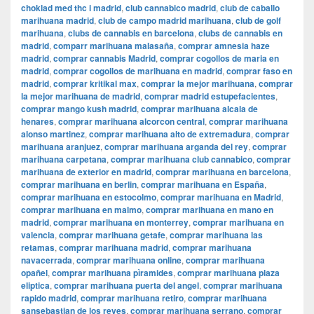
choklad med thc i madrid
,
club cannabico madrid
,
club de caballo
marihuana madrid
,
club de campo madrid marihuana
,
club de golf
marihuana
,
clubs de cannabis en barcelona
,
clubs de cannabis en
madrid
,
comparr marihuana malasaña
,
comprar amnesia haze
madrid
,
comprar cannabis Madrid
,
comprar cogollos de maria en
madrid
,
comprar cogollos de marihuana en madrid
,
comprar faso en
madrid
,
comprar kritikal max
,
comprar la mejor marihuana
,
comprar
la mejor marihuana de madrid
,
comprar madrid estupefacientes
,
comprar mango kush madrid
,
comprar marihuana alcala de
henares
,
comprar marihuana alcorcon central
,
comprar marihuana
alonso martinez
,
comprar marihuana alto de extremadura
,
comprar
marihuana aranjuez
,
comprar marihuana arganda del rey
,
comprar
marihuana carpetana
,
comprar marihuana club cannabico
,
comprar
marihuana de exterior en madrid
,
comprar marihuana en barcelona
,
comprar marihuana en berlin
,
comprar marihuana en España
,
comprar marihuana en estocolmo
,
comprar marihuana en Madrid
,
comprar marihuana en malmo
,
comprar marihuana en mano en
madrid
,
comprar marihuana en monterrey
,
comprar marihuana en
valencia
,
comprar marihuana getafe
,
comprar marihuana las
retamas
,
comprar marihuana madrid
,
comprar marihuana
navacerrada
,
comprar marihuana online
,
comprar marihuana
opañel
,
comprar marihuana pìramides
,
comprar marihuana plaza
eliptica
,
comprar marihuana puerta del angel
,
comprar marihuana
rapido madrid
,
comprar marihuana retiro
,
comprar marihuana
sansebastian de los reyes
,
comprar marihuana serrano
,
comprar