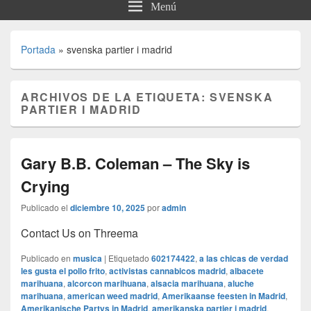
Menú
Portada
»
svenska partier i madrid
ARCHIVOS DE LA ETIQUETA:
SVENSKA
PARTIER I MADRID
Gary B.B. Coleman – The Sky is
Crying
Publicado el
diciembre 10, 2025
por
admin
Contact Us on Threema
Publicado en
musica
|
Etiquetado
602174422
,
a las chicas de verdad
les gusta el pollo frito
,
activistas cannabicos madrid
,
albacete
marihuana
,
alcorcon marihuana
,
alsacia marihuana
,
aluche
marihuana
,
american weed madrid
,
Amerikaanse feesten in Madrid
,
Amerikanische Partys in Madrid
,
amerikanska partier i madrid
,