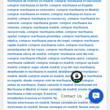
marihuana de exterior en madrid
,
comprar marihuana en barcelona
,
comprar marihuana en berlin
,
comprar marihuana en España
,
comprar marihuana en estocolmo
,
comprar marihuana en Madrid
,
comprar marihuana en malmo
,
comprar marihuana en mano en
madrid
,
comprar marihuana en monterrey
,
comprar marihuana en
valencia
,
comprar marihuana getafe
,
comprar marihuana las
retamas
,
comprar marihuana madrid
,
comprar marihuana
navacerrada
,
comprar marihuana online
,
comprar marihuana
opañel
,
comprar marihuana pìramides
,
comprar marihuana plaza
eliptica
,
comprar marihuana puerta del angel
,
comprar marihuana
rapido madrid
,
comprar marihuana retiro
,
comprar marihuana
sansebastian de los reyes
,
comprar marihuana serrano
,
comprar
marihuana sierra de madrid
,
comprar marihuana soto del real
,
comprar marihuana tribunal
,
comprar marihuana usera
,
comprar
marihuana valdeski
,
comprar matuja en madrid
,
comprar og kush
madrid
,
comprar super skunk madrid
,
cruz del rayo marihuana
,
detailhandel in marihuana in madrid
,
detaljhandel med marijuana i
madrid
,
donde comprar maria en madrid
,
donde comprar marihuana
en españa
,
donde comprar miel de marihuana
,
donde comprar
ositos de marihuana
,
Duitse vakantie in madrid
,
Einzelhandel mit
Marihuana in Madrid
,
el mejor cannabis de madrid
,
envios de
marihuana a toda europa
,
Erasmus-Studenten in Madrid
,
Contac
Contact Us
estudiantes erasmus en madrid
,
fiestas alemanas en madrid
,
Us
fiestas americanas en madrid
,
fiestas cannabicas madrid
,
fiestas
mexicanas en madrid
,
fiestas noruegas en madrid
,
fiestas suecas