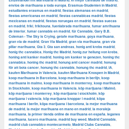
Einzelhandel mit Marihuana in Madrid
el mejor cannabis de madrid
envios de marihuana a toda europa
,
Erasmus-Studenten in Madrid
,
estudiantes erasmus en madrid
,
fiestas alemanas en madrid
,
fiestas americanas en madrid
,
fiestas cannabicas madrid
,
fiestas
mexicanas en madrid
,
fiestas noruegas en madrid
,
fiestas suecas
en madrid
,
friki
,
frikitouna
,
fuenlabrada marihuana
,
fumar amrihuana
de interior
,
fumar cannabis en madrid
,
für Cannabis
,
Gary B.B.
Coleman - The Sky is Crying
,
getafe marihuana
,
goya marihuana
,
gran via de madrid
,
​​Gran Via Madrid
,
gran via marihuana
,
gran via
pillar marihuana
,
Gta 3
,
Gta san andreas
,
honig anti krebs madrid
,
honig thc cannabica
,
Honig thc Madrid
,
honig zur heilung von krebs
,
honing anti kanker madrid
,
honing om kanker te genezen
,
honing thc
cannabica
,
honing thc madrid
,
honung anti cancer madrid
,
honung
för att bota cancer
,
honung thc cannabis
,
honung thc madrid
,
IA
,
kaufen Marihuana in Valencia
,
kaufen Marihuana Knospen in Madrid
,
koop marihuana in Barcelona
,
koop marihuana in berlijn
,
koop
marihuana in malmo
,
koop marihuana in monterrey
,
koop marihuana
in Stockholm
,
​​koop marihuana in Valencia
,
köp marijuana i Malmö
,
köp marijuana i monterrey
,
köp marijuana i stockholm
,
​​köp
marijuana i valencia
,
köp marijuana knoppar i madrid
,
köpa
marihuana i berlin
,
köpa marijuana i barcelona
,
la mejor marihuana
de madrid
,
la mejor marihuana en mano en madrid
,
la moraleja
marihuana
,
la primer tienda online de marihuana en españa
,
leganes
marihuana
,
lucero marihuana
,
madrid buy weed
,
Madrid Cannabis
,
madrid club cannabico montecarmelo
,
Madrid Clubs Cannabis
,