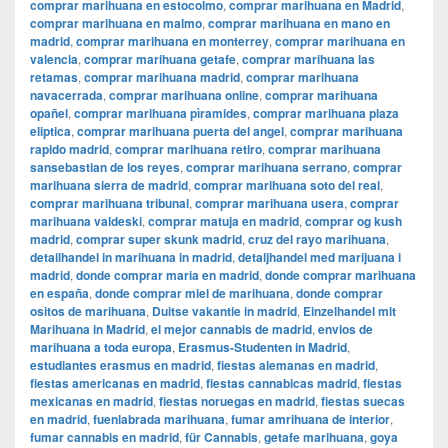
comprar marihuana en estocolmo
,
comprar marihuana en Madrid
,
comprar marihuana en malmo
,
comprar marihuana en mano en
madrid
,
comprar marihuana en monterrey
,
comprar marihuana en
valencia
,
comprar marihuana getafe
,
comprar marihuana las
retamas
,
comprar marihuana madrid
,
comprar marihuana
navacerrada
,
comprar marihuana online
,
comprar marihuana
opañel
,
comprar marihuana pìramides
,
comprar marihuana plaza
eliptica
,
comprar marihuana puerta del angel
,
comprar marihuana
rapido madrid
,
comprar marihuana retiro
,
comprar marihuana
sansebastian de los reyes
,
comprar marihuana serrano
,
comprar
marihuana sierra de madrid
,
comprar marihuana soto del real
,
comprar marihuana tribunal
,
comprar marihuana usera
,
comprar
marihuana valdeski
,
comprar matuja en madrid
,
comprar og kush
madrid
,
comprar super skunk madrid
,
cruz del rayo marihuana
,
detailhandel in marihuana in madrid
,
detaljhandel med marijuana i
madrid
,
donde comprar maria en madrid
,
donde comprar marihuana
en españa
,
donde comprar miel de marihuana
,
donde comprar
ositos de marihuana
,
Duitse vakantie in madrid
,
Einzelhandel mit
Marihuana in Madrid
,
el mejor cannabis de madrid
,
envios de
marihuana a toda europa
,
Erasmus-Studenten in Madrid
,
estudiantes erasmus en madrid
,
fiestas alemanas en madrid
,
fiestas americanas en madrid
,
fiestas cannabicas madrid
,
fiestas
mexicanas en madrid
,
fiestas noruegas en madrid
,
fiestas suecas
en madrid
,
fuenlabrada marihuana
,
fumar amrihuana de interior
,
fumar cannabis en madrid
,
für Cannabis
,
getafe marihuana
,
goya