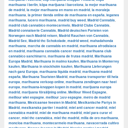
marihuana i berlin
,
köpa marijuana i barcelona
,
la mejor marihuana
de madrid
,
la mejor marihuana en mano en madrid
,
la moraleja
marihuana
,
la primer tienda online de marihuana en españa
,
leganes
marihuana
,
lucero marihuana
,
madrid buy weed
,
Madrid Cannabis
,
madrid club cannabico montecarmelo
,
Madrid Clubs Cannabis
,
Madrid connaiserie Cannabis
,
Madrid deutschen Parteien von
Norwegen nach Madrid reisen
,
Madrid Rauchen von Cannabis
,
Madrid Sex
,
Madrid thc Schokolade
,
madrid weed
,
mahadahonda
marihuana
,
marcha de cannabis en madrid
,
marihuana afrodisiaca
en madrid
,
marihuana cannabis cancer madrid
,
marihuana club
cannabico sanchinarro
,
marihuana de frutas madrid
,
Marihuana
Europa Madrid
,
Marihuana in malmo kaufen
,
Marihuana in Monterrey
kaufen
,
Marihuana in stockholm kaufen
,
Marihuana Lieferungen
nach ganz Europa
,
marihuana liquida madrid
,
marihuana madrid
españa
,
Marihuana Touristen Madrid
,
marihuana transporter till hela
europa
,
marihuana verkoop online
,
marihuana zendingen naar heel
europa
,
marihuana-knoppen kopen in madrid
,
marijuana europa
madrid
,
marijuana försäljning online
,
Meillour Weed Espagne
,
meillour wiet espagne
,
meillour עשב espagne
,
metro de madrid
marihuana
,
Mexicaanse feesten in Madrid
,
Mexikanische Partys in
Madrid
,
mexikanska partier i madrid
,
miel anti cancer madrid
,
miel
cannabica madrid
,
miel de marihuana madrid
,
miel para curar el
cancer
,
miel thc cannabica
,
miel thc madrid
,
milla de oro marihuana
,
moncloa marihuana
,
montecarmelo marihuana
,
navacerrada cultivo
,
,
,