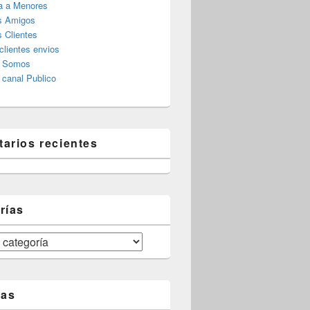
a a Menores
s Amigos
 Clientes
clientes envios
s Somos
canal Publico
arios recientes
rías
tas