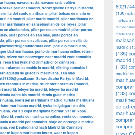
arihuana
,
navacerrada
,
navacerrada cultivo
6021744
Norska partier i madrid
,
Norwegische Partys in Madrid
,
(130)
 ermita del santo marihuana
,
pillar bolsas de maria en
calle
maria en madrid
,
pillar maria madrid
,
pillar marihuana en
marihuana
(1
illar marihuana en sansebastian de los reyes
,
pillar
club de caba
ros en alcobendas
,
pillar porros en madrid
,
pillar porros
marihuana
(1
zuelo
,
pillar porros en san blas
,
pillar porros en
malasañ
nde
,
pillar porros en vallecas
,
pillar porros en villa de
plazaverde@countermail.com
,
pozuelo marihuana
,
madrid
(1
speridad marihuana
,
punto de marihuana online
,
reizen
(135)
co
bis
,
reizen van noorwegen naar madrid voor cannabis
,
madrid
(
s
,
resa från tyskland till madrid för cannabis
,
(133)
com
ana
,
rokende cannabis in madrid
,
rökning cannabis i
san agustin de guadalix marihuana
,
san blas
madrid es
at97800@gmail.com
,
Schwedische Partys in Madrid
,
marihuan
ten erasmus in madrid
,
studenter erasmus i madrid
,
comprar 
r i madrid
,
teleyerba madrid
,
teleyerba madrid
(133)
co
tienda cannabis madrid
,
tienda gucci madrid
martine
rihuana
,
toeristen marihuana madrid
,
turista marihuana
rister marihuana madrid
,
tyska helgdagar i madrid
,
de extr
ihuana
,
var att köpa marijuana björnar
,
var att köpa
marihuan
i Madrid
,
venta de marihuana online
,
venta de menudeo
comprar
mania a madrid por cannabis
,
viajo de noruega a madrid
comprar
uana
,
von Deutschland nach Madrid für Cannabis
c
aar te kopen marihuana beren
,
waar te kopen
(133)