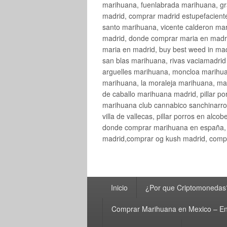
marihuana, fuenlabrada marihuana, gr
madrid, comprar madrid estupefaciente
santo marihuana, vicente calderon ma
madrid, donde comprar maria en madri
maria en madrid, buy best weed in ma
san blas marihuana, rivas vaciamadri
arguelles marihuana, moncloa marihua
marihuana, la moraleja marihuana, ma
de caballo marihuana madrid, pillar por
marihuana club cannabico sanchinarro, 
villa de vallecas, pillar porros en al
donde comprar marihuana en españa, 
madrid,comprar og kush madrid, compr
Menú
Inicio
¿Por que Criptomonedas
principal
Comprar Marihuana en Mexico – En