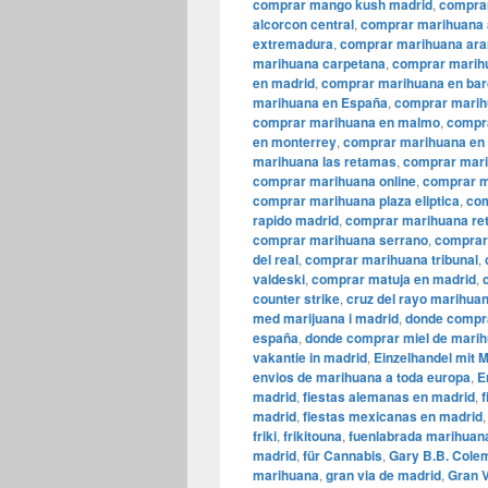
comprar mango kush madrid
,
comprar
alcorcon central
,
comprar marihuana 
extremadura
,
comprar marihuana ara
marihuana carpetana
,
comprar marih
en madrid
,
comprar marihuana en bar
marihuana en España
,
comprar marih
comprar marihuana en malmo
,
compr
en monterrey
,
comprar marihuana en 
marihuana las retamas
,
comprar mari
comprar marihuana online
,
comprar m
comprar marihuana plaza eliptica
,
com
rapido madrid
,
comprar marihuana ret
comprar marihuana serrano
,
comprar
del real
,
comprar marihuana tribunal
,
valdeski
,
comprar matuja en madrid
,
counter strike
,
cruz del rayo marihua
med marijuana i madrid
,
donde compra
españa
,
donde comprar miel de mari
vakantie in madrid
,
Einzelhandel mit 
envios de marihuana a toda europa
,
E
madrid
,
fiestas alemanas en madrid
,
madrid
,
fiestas mexicanas en madrid
friki
,
frikitouna
,
fuenlabrada marihuan
madrid
,
für Cannabis
,
Gary B.B. Colem
marihuana
,
gran via de madrid
,
​​Gran