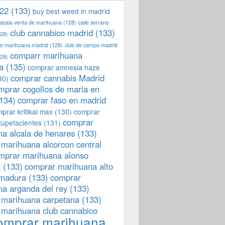
22
(133)
buy best weed in madrid
 alcala venta de marihuana
(128)
calle serrano
club cannabico madrid
(133)
28)
llo marihuana madrid
(128)
club de campo madrid
comparr marihuana
28)
a
(135)
comprar amnesia haze
comprar cannabis Madrid
30)
mprar cogollos de maria en
134)
comprar faso en madrid
prar kritikal max
(130)
comprar
comprar
tupefacientes
(131)
a alcala de henares
(133)
marihuana alcorcon central
mprar marihuana alonso
z
(133)
comprar marihuana alto
emadura
(133)
comprar
a arganda del rey
(133)
 marihuana carpetana
(133)
 marihuana club cannabico
omprar marihuana