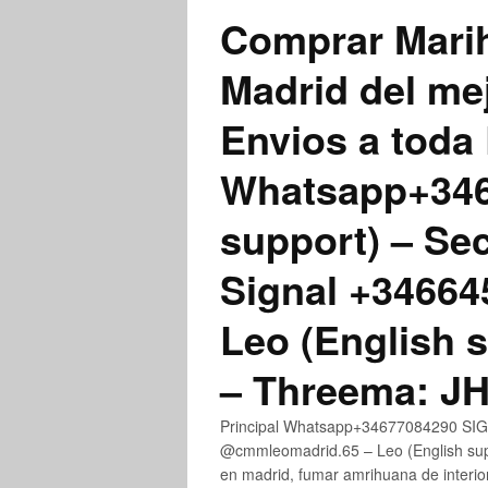
Comprar Marih
Madrid del me
Envios a toda 
Whatsapp+3467
support) – Se
Signal +3466
Leo (English 
– Threema: 
Principal Whatsapp+34677084290 SIGN
@cmmleomadrid.65 – Leo (English su
en madrid, fumar amrihuana de interior