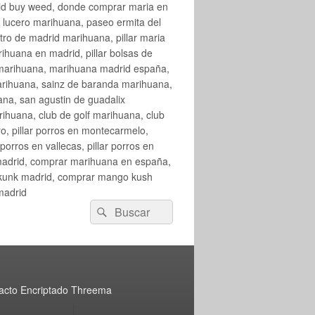
rid buy weed, donde comprar maria en
 lucero marihuana, paseo ermita del
o de madrid marihuana, pillar maria
huana en madrid, pillar bolsas de
 marihuana, marihuana madrid españa,
arihuana, sainz de baranda marihuana,
na, san agustin de guadalix
huana, club de golf marihuana, club
ro, pillar porros en montecarmelo,
orros en vallecas, pillar porros en
en madrid, comprar marihuana en españa,
skunk madrid, comprar mango kush
madrid
Buscar
Buscar
por:
acto Encriptado Threema