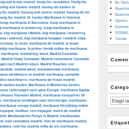
nig anti krebs madrid
,
honig thc cannabica
,
Honig thc
No Vent
oning anti kanker madrid
,
honing om kanker te
Nuestro
g thc madrid
,
honung anti cancer madrid
,
honung för att
Nuestros
nung thc madrid
,
IA
,
kaufen Marihuana in Valencia
,
Opinion 
,
koop marihuana in Barcelona
,
koop marihuana in
Quiene
p marihuana in monterrey
,
koop marihuana in
SIGNAL 
ia
,
köp marijuana i Malmö
,
köp marijuana i monterrey
,
uana i valencia
,
köp marijuana knoppar i madrid
,
köpa
Tienda
arcelona
,
la mejor marihuana de madrid
,
la mejor
aleja marihuana
,
la primer tienda online de marihuana
o marihuana
,
madrid buy weed
,
Madrid Cannabis
,
,
Madrid Clubs Cannabis
,
Madrid connaiserie Cannabis
,
Coment
gen nach Madrid reisen
,
Madrid Rauchen von
hokolade
,
madrid weed
,
mahadahonda marihuana
,
uana afrodisiaca en madrid
,
marihuana cannabis
bico sanchinarro
,
marihuana de frutas madrid
,
in malmo kaufen
,
Marihuana in Monterrey kaufen
,
Catego
uana Lieferungen nach ganz Europa
,
marihuana liquida
rihuana Touristen Madrid
,
marihuana transporter till
Categorías
e
,
marihuana zendingen naar heel europa
,
marihuana-
marijuana europa madrid
,
marijuana försäljning online
,
 espagne
,
meillour עשב espagne
,
metro de madrid
drid
,
Mexikanische Partys in Madrid
,
mexikanska
id
,
miel cannabica madrid
,
miel de marihuana madrid
,
Etique
nnabica
,
miel thc madrid
,
milla de oro marihuana
,