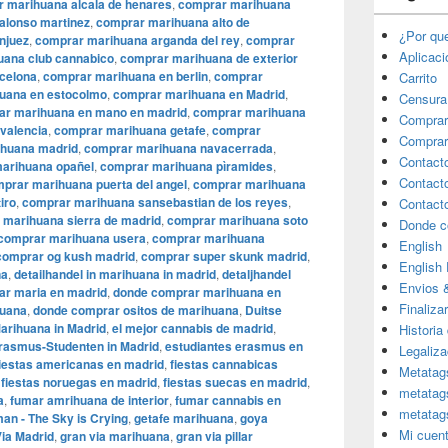
 marihuana alcala de henares
,
comprar marihuana
alonso martinez
,
comprar marihuana alto de
¿Por qu
njuez
,
comprar marihuana arganda del rey
,
comprar
Aplicac
uana club cannabico
,
comprar marihuana de exterior
celona
,
comprar marihuana en berlin
,
comprar
Carrito
uana en estocolmo
,
comprar marihuana en Madrid
,
Censura
ar marihuana en mano en madrid
,
comprar marihuana
Comprar
valencia
,
comprar marihuana getafe
,
comprar
Comprar
huana madrid
,
comprar marihuana navacerrada
,
Contact
arihuana opañel
,
comprar marihuana pìramides
,
Contact
prar marihuana puerta del angel
,
comprar marihuana
iro
,
comprar marihuana sansebastian de los reyes
,
Contact
 marihuana sierra de madrid
,
comprar marihuana soto
Donde c
comprar marihuana usera
,
comprar marihuana
English
comprar og kush madrid
,
comprar super skunk madrid
,
English
na
,
detailhandel in marihuana in madrid
,
detaljhandel
Envios 
r maria en madrid
,
donde comprar marihuana en
Finaliza
huana
,
donde comprar ositos de marihuana
,
Duitse
Marihuana in Madrid
,
el mejor cannabis de madrid
,
Historia
rasmus-Studenten in Madrid
,
estudiantes erasmus en
Legaliza
fiestas americanas en madrid
,
fiestas cannabicas
Metatag
,
fiestas noruegas en madrid
,
fiestas suecas en madrid
,
metatag
a
,
fumar amrihuana de interior
,
fumar cannabis en
metatag
an - The Sky is Crying
,
getafe marihuana
,
goya
Mi cuen
 Via Madrid
,
gran via marihuana
,
gran via pillar