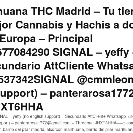
uana THC Madrid – Tu tie
jor Cannabis y Hachis a do
Europa – Principal
7084290 SIGNAL – yeffy 
cundario AttCliente Whats
4537342SIGNAL @cmmleom
support) – panterarosa17
JHXT6HHA
AL – yeffy (no english support) – Secundario AttCliente Whatsapp 
pport) – panterarosa1772@gmail.com – Threema: JHXT6HHA—–:: compr
, barrio del pilar madrid, alcorcon marihuana, barrio del pilar marihua