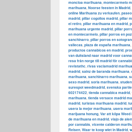
moncloa marihuana
,
montecarmelo m
marihuana
,
Noorse feesten in Madrid
,
online Marihuana zu verkaufen
,
paseo
madrid
,
pillar cogollos madrid
,
pillar 
el retiro
,
pillar marihuana en madrid
,
p
marihuana urgente madrid
,
pillar por
en montecarmelo
,
pillar porros en po
sanchinarro
,
pillar porros en sotogra
vallecas
,
plaza de españa marihuana
,
productos cannabicos en madrid
,
pro
van duitsland naar madrid voor canna
resa från norge till madrid för cannabi
revistathc
,
rivas vaciamadrid marihu
madrid
,
sainz de baranda marihuana
,
marihuana
,
sanchinarro marihuana
,
s
sexo madrid
,
soria marihuana
,
studen
surespot weedmadrid
,
svenska partie
602174422
,
tienda cannabica madrid
,
marihuana
,
tienda versace madrid ma
madrid
,
turistas marihuana madrid
,
tu
usera la mejor marihuana
,
usera mar
marijuana honung
,
Var att köpa Weed 
de marihuana en madrid
,
viajo de ale
por cannabis
,
vicente calderon marih
Reisen
,
Waar te koop wiet in Madrid
,
w