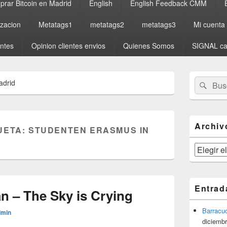
rar Bitcoin en Madrid
English
English Feedback CMM
izacion
Metatags1
metatags2
metatags3
Mi cuenta
entes
Opinion clientes envios
Quienes Somos
SIGNAL ca
El
Buscar
Busc
adrid
área
por:
de
widget
barra
lateral
Archiv
UETA:
STUDENTEN ERASMUS IN
primaria
Archivos
Entrad
n – The Sky is Crying
Barracu
dmin
diciembr