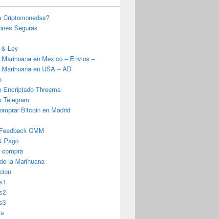
e Criptomonedas?
iones Seguras
 & Ley
 Marihuana en Mexico – Envios –
 Marihuana en USA – AD
o
o Encriptado Threema
o Telegram
omprar Bitcoin en Madrid
 Feedback CMM
& Pago
r compra
 de la Marihuana
cion
s1
s2
s3
ta