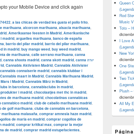
Queen O
o your Mobile Device and click again
(Legend
Rod Stew
Music V
74422
,
a las chicas de verdad les gusta el pollo frito
,
te marihuana
,
alcorcon marihuana
,
alsacia marihuana
,
Toto – 
drid
,
Amerikaanse feesten in Madrid
,
Amerikanische
diciembr
 i madrid
,
arguelles marihuana
,
banco de españa
I Love 
ana
,
barrio del pilar madrid
,
barrio del pilar marihuana
,
(Legend
d in madrid
,
buy mango weed
,
buy weed madrid
,
New Yor
venta de marihuana
,
calle serrano marihuana
,
canna
diciembr
d
,
canna shoots madrid
,
canna skott madrid
,
canna יורה
rid
,
Cannabis Aktivisten Madrid
,
Cannabis Aktivister
One Ste
cannabis connaiserie madrid
,
cannabis klubbar i
(Legend
Cannabis maart in Madrid
,
Cannabis Marihuana Madrid
,
Two Tic
Mars i Madrid
,
Cannabis März in Madrid
,
(Legend
lubs in barcelona
,
cannabisclubs in madrid
,
Plush –
produkter i madrid
,
chocolaatjes met thc in madrid
,
diciembr
ates de marihuana madrid
,
chocolatinas cannabicas
b cannabico madrid
,
club de caballo marihuana madrid
,
All My 
b de golf marihuana
,
clubs de cannabis en barcelona
,
(Legend
 marihuana malasaña
,
comprar amnesia haze madrid
,
gollos de maria en madrid
,
comprar cogollos de
n madrid
,
comprar kritikal max
,
comprar la mejor
na de madrid
,
comprar madrid estupefacientes
,
Página