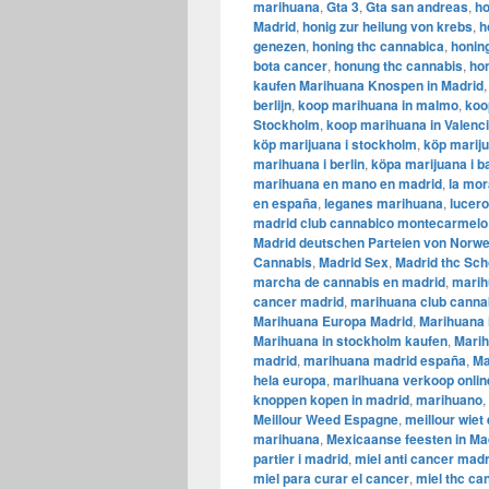
marihuana
,
Gta 3
,
Gta san andreas
,
ho
Madrid
,
honig zur heilung von krebs
,
h
genezen
,
honing thc cannabica
,
honin
bota cancer
,
honung thc cannabis
,
ho
kaufen Marihuana Knospen in Madrid
berlijn
,
koop marihuana in malmo
,
koo
Stockholm
,
​​koop marihuana in Valenc
köp marijuana i stockholm
,
​​köp marij
marihuana i berlin
,
köpa marijuana i b
marihuana en mano en madrid
,
la mor
en españa
,
leganes marihuana
,
lucer
madrid club cannabico montecarmelo
Madrid deutschen Parteien von Norwe
Cannabis
,
Madrid Sex
,
Madrid thc Sc
marcha de cannabis en madrid
,
marih
cancer madrid
,
marihuana club canna
Marihuana Europa Madrid
,
Marihuana 
Marihuana in stockholm kaufen
,
Marih
madrid
,
marihuana madrid españa
,
Ma
hela europa
,
marihuana verkoop onlin
knoppen kopen in madrid
,
marihuano
,
Meillour Weed Espagne
,
meillour wiet
marihuana
,
Mexicaanse feesten in Ma
partier i madrid
,
miel anti cancer madr
miel para curar el cancer
,
miel thc ca