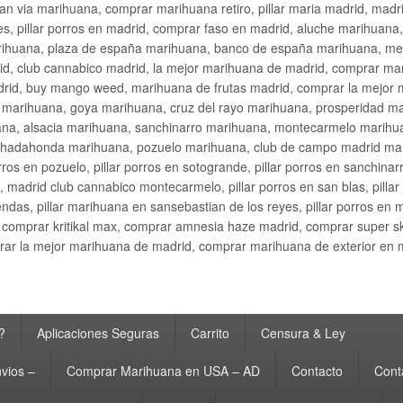
an via marihuana, comprar marihuana retiro, pillar maria madrid, mad
s, pillar porros en madrid, comprar faso en madrid, aluche marihuana,
rihuana, plaza de españa marihuana, banco de españa marihuana, metr
d, club cannabico madrid, la mejor marihuana de madrid, comprar mari
drid, buy mango weed, marihuana de frutas madrid, comprar la mejor
d marihuana, goya marihuana, cruz del rayo marihuana, prosperidad m
na, alsacia marihuana, sanchinarro marihuana, montecarmelo marihua
hadahonda marihuana, pozuelo marihuana, club de campo madrid mari
ros en pozuelo, pillar porros en sotogrande, pillar porros en sanchinar
madrid club cannabico montecarmelo, pillar porros en san blas, pillar p
cobendas, pillar marihuana en sansebastian de los reyes, pillar porros 
comprar kritikal max, comprar amnesia haze madrid, comprar super 
ar la mejor marihuana de madrid, comprar marihuana de exterior en 
?
Aplicaciones Seguras
Carrito
Censura & Ley
vios –
Comprar Marihuana en USA – AD
Contacto
Cont