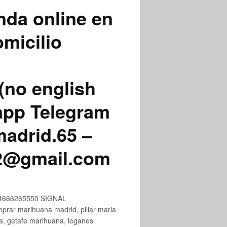
nda online en
micilio
(no english
app Telegram
adrid.65 –
72@gmail.com
+34666265550 SIGNAL
ar marihuana madrid, pillar maria
na, getafe marihuana, leganes