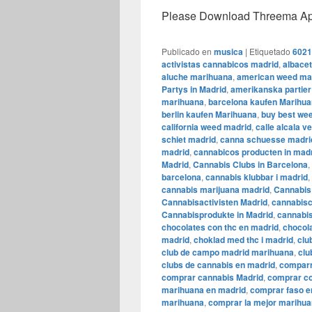
Please Download Threema Appt
Publicado en
musica
|
Etiquetado
6021
activistas cannabicos madrid
,
albace
aluche marihuana
,
american weed ma
Partys in Madrid
,
amerikanska partier
marihuana
,
barcelona kaufen Marihu
berlin kaufen Marihuana
,
buy best wee
california weed madrid
,
calle alcala 
schiet madrid
,
canna schuesse madri
madrid
,
cannabicos producten in mad
Madrid
,
Cannabis Clubs in Barcelona
,
barcelona
,
cannabis klubbar i madrid
,
cannabis marijuana madrid
,
Cannabis 
Cannabisactivisten Madrid
,
cannabisc
Cannabisprodukte in Madrid
,
cannabis
chocolates con thc en madrid
,
chocol
madrid
,
choklad med thc i madrid
,
clu
club de campo madrid marihuana
,
clu
clubs de cannabis en madrid
,
comparr
comprar cannabis Madrid
,
comprar co
marihuana en madrid
,
comprar faso e
marihuana
,
comprar la mejor marihua