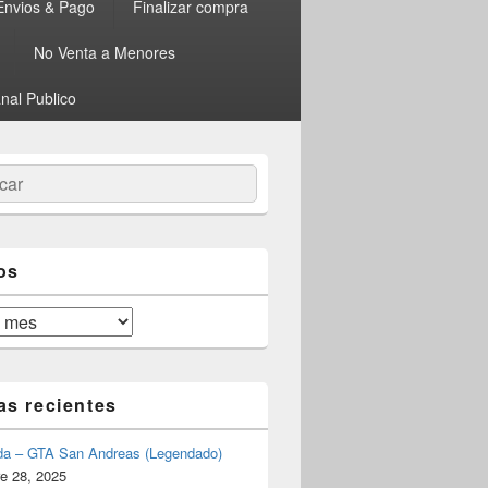
Envios & Pago
Finalizar compra
No Venta a Menores
nal Publico
ar
os
as recientes
da – GTA San Andreas (Legendado)
e 28, 2025