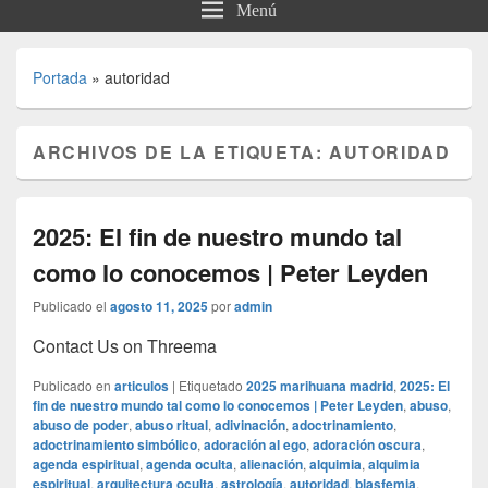
Menú
Portada
»
autoridad
ARCHIVOS DE LA ETIQUETA:
AUTORIDAD
2025: El fin de nuestro mundo tal
como lo conocemos | Peter Leyden
Publicado el
agosto 11, 2025
por
admin
Contact Us on Threema
Publicado en
articulos
|
Etiquetado
2025 marihuana madrid
,
2025: El
fin de nuestro mundo tal como lo conocemos | Peter Leyden
,
abuso
,
abuso de poder
,
abuso ritual
,
adivinación
,
adoctrinamiento
,
adoctrinamiento simbólico
,
adoración al ego
,
adoración oscura
,
agenda espiritual
,
agenda oculta
,
alienación
,
alquimia
,
alquimia
espiritual
,
arquitectura oculta
,
astrología
,
autoridad
,
blasfemia
,