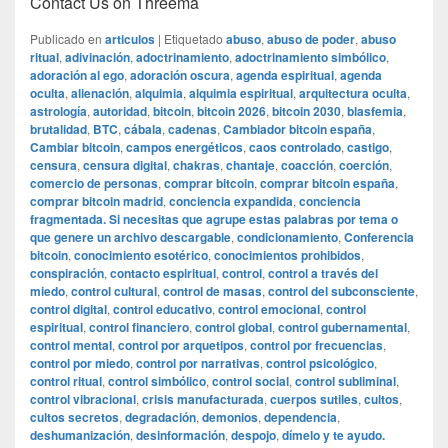
Contact Us on Threema
Publicado en
articulos
|
Etiquetado
abuso
,
abuso de poder
,
abuso
ritual
,
adivinación
,
adoctrinamiento
,
adoctrinamiento simbólico
,
adoración al ego
,
adoración oscura
,
agenda espiritual
,
agenda
oculta
,
alienación
,
alquimia
,
alquimia espiritual
,
arquitectura oculta
,
astrología
,
autoridad
,
bitcoin
,
bitcoin 2026
,
bitcoin 2030
,
blasfemia
,
brutalidad
,
BTC
,
cábala
,
cadenas
,
Cambiador bitcoin españa
,
Cambiar bitcoin
,
campos energéticos
,
caos controlado
,
castigo
,
censura
,
censura digital
,
chakras
,
chantaje
,
coacción
,
coerción
,
comercio de personas
,
comprar bitcoin
,
comprar bitcoin españa
,
comprar bitcoin madrid
,
conciencia expandida
,
conciencia
fragmentada. Si necesitas que agrupe estas palabras por tema o
que genere un archivo descargable
,
condicionamiento
,
Conferencia
bitcoin
,
conocimiento esotérico
,
conocimientos prohibidos
,
conspiración
,
contacto espiritual
,
control
,
control a través del
miedo
,
control cultural
,
control de masas
,
control del subconsciente
,
control digital
,
control educativo
,
control emocional
,
control
espiritual
,
control financiero
,
control global
,
control gubernamental
,
control mental
,
control por arquetipos
,
control por frecuencias
,
control por miedo
,
control por narrativas
,
control psicológico
,
control ritual
,
control simbólico
,
control social
,
control subliminal
,
control vibracional
,
crisis manufacturada
,
cuerpos sutiles
,
cultos
,
cultos secretos
,
degradación
,
demonios
,
dependencia
,
deshumanización
,
desinformación
,
despojo
,
dímelo y te ayudo.