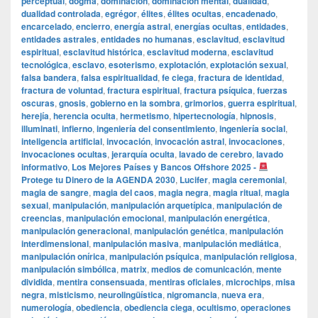
perceptual
,
dogma
,
dominación
,
dominación mental
,
dualidad
,
dualidad controlada
,
egrégor
,
élites
,
élites ocultas
,
encadenado
,
encarcelado
,
encierro
,
energía astral
,
energías ocultas
,
entidades
,
entidades astrales
,
entidades no humanas
,
esclavitud
,
esclavitud
espiritual
,
esclavitud histórica
,
esclavitud moderna
,
esclavitud
tecnológica
,
esclavo
,
esoterismo
,
explotación
,
explotación sexual
,
falsa bandera
,
falsa espiritualidad
,
fe ciega
,
fractura de identidad
,
fractura de voluntad
,
fractura espiritual
,
fractura psíquica
,
fuerzas
oscuras
,
gnosis
,
gobierno en la sombra
,
grimorios
,
guerra espiritual
,
herejía
,
herencia oculta
,
hermetismo
,
hipertecnología
,
hipnosis
,
illuminati
,
infierno
,
ingeniería del consentimiento
,
ingeniería social
,
inteligencia artificial
,
invocación
,
invocación astral
,
invocaciones
,
invocaciones ocultas
,
jerarquía oculta
,
lavado de cerebro
,
lavado
informativo
,
Los Mejores Países y Bancos Offshore 2025 -
Protege tu Dinero de la AGENDA 2030
,
Lucifer
,
magia ceremonial
,
magia de sangre
,
magia del caos
,
magia negra
,
magia ritual
,
magia
sexual
,
manipulación
,
manipulación arquetípica
,
manipulación de
creencias
,
manipulación emocional
,
manipulación energética
,
manipulación generacional
,
manipulación genética
,
manipulación
interdimensional
,
manipulación masiva
,
manipulación mediática
,
manipulación onírica
,
manipulación psíquica
,
manipulación religiosa
,
manipulación simbólica
,
matrix
,
medios de comunicación
,
mente
dividida
,
mentira consensuada
,
mentiras oficiales
,
microchips
,
misa
negra
,
misticismo
,
neurolingüística
,
nigromancia
,
nueva era
,
numerología
,
obediencia
,
obediencia ciega
,
ocultismo
,
operaciones