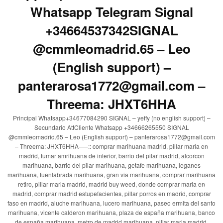
Whatsapp Telegram Signal
+34664537342SIGNAL
@cmmleomadrid.65 – Leo
(English support) –
panterarosa1772@gmail.com –
Threema: JHXT6HHA
Principal Whatsapp+34677084290 SIGNAL – yeffy (no english support) –
Secundario AttCliente Whatsapp +34666265550 SIGNAL
@cmmleomadrid.65 – Leo (English support) – panterarosa1772@gmail.com
– Threema: JHXT6HHA—–:: comprar marihuana madrid, pillar maria en
madrid, fumar amrihuana de interior, barrio del pilar madrid, alcorcon
marihuana, barrio del pilar marihuana, getafe marihuana, leganes
marihuana, fuenlabrada marihuana, gran via marihuana, comprar marihuana
retiro, pillar maria madrid, madrid buy weed, donde comprar maria en
madrid, comprar madrid estupefacientes, pillar porros en madrid, comprar
faso en madrid, aluche marihuana, lucero marihuana, paseo ermita del santo
marihuana, vicente calderon marihuana, plaza de españa marihuana, banco
de españa marihuana, metro de madrid marihuana, pillar maria madrid,