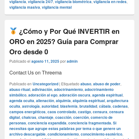
vigilancia
,
vigilancia 24/7
,
vigilancia biométrica
,
vigilancia en redes
,
vigilancia masiva
,
vigilancia mental
¿Cómo y Por Qué INVERTIR en
ORO en 2025? Guía para Comprar
Oro desde 0
Publicado el
agosto 11, 2025
por
admin
Contact Us on Threema
Publicado en
Uncategorized
|
Etiquetado
abuso
,
abuso de poder
,
abuso ritual
,
adivinación
,
adoctrinamiento
,
adoctrinamiento
simbólico
,
adoración al ego
,
adoración oscura
,
agenda espiritual
,
agenda oculta
,
alienación
,
alquimia
,
alquimia espiritual
,
arquitectura
oculta
,
astrología
,
autoridad
,
blasfemia
,
brutalidad
,
cábala
,
cadenas
,
campos energéticos
,
caos controlado
,
castigo
,
censura
,
censura
digital
,
chakras
,
chantaje
,
coacción
,
coerción
,
comercio de
personas
,
conciencia expandida
,
conciencia fragmentada. Si
necesitas que agrupe estas palabras por tema o que genere un
archivo descargable
,
condicionamiento
,
conocimiento esotérico
,