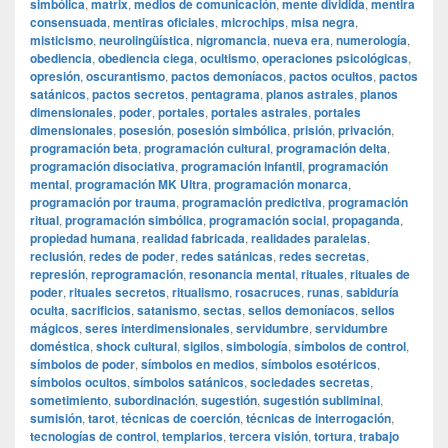
simbólica
,
matrix
,
medios de comunicación
,
mente dividida
,
mentira
consensuada
,
mentiras oficiales
,
microchips
,
misa negra
,
misticismo
,
neurolingüística
,
nigromancia
,
nueva era
,
numerología
,
obediencia
,
obediencia ciega
,
ocultismo
,
operaciones psicológicas
,
opresión
,
oscurantismo
,
pactos demoníacos
,
pactos ocultos
,
pactos
satánicos
,
pactos secretos
,
pentagrama
,
planos astrales
,
planos
dimensionales
,
poder
,
portales
,
portales astrales
,
portales
dimensionales
,
posesión
,
posesión simbólica
,
prisión
,
privación
,
programación beta
,
programación cultural
,
programación delta
,
programación disociativa
,
programación infantil
,
programación
mental
,
programación MK Ultra
,
programación monarca
,
programación por trauma
,
programación predictiva
,
programación
ritual
,
programación simbólica
,
programación social
,
propaganda
,
propiedad humana
,
realidad fabricada
,
realidades paralelas
,
reclusión
,
redes de poder
,
redes satánicas
,
redes secretas
,
represión
,
reprogramación
,
resonancia mental
,
rituales
,
rituales de
poder
,
rituales secretos
,
ritualismo
,
rosacruces
,
runas
,
sabiduría
oculta
,
sacrificios
,
satanismo
,
sectas
,
sellos demoníacos
,
sellos
mágicos
,
seres interdimensionales
,
servidumbre
,
servidumbre
doméstica
,
shock cultural
,
sigilos
,
simbología
,
símbolos de control
,
símbolos de poder
,
símbolos en medios
,
símbolos esotéricos
,
símbolos ocultos
,
símbolos satánicos
,
sociedades secretas
,
sometimiento
,
subordinación
,
sugestión
,
sugestión subliminal
,
sumisión
,
tarot
,
técnicas de coerción
,
técnicas de interrogación
,
tecnologías de control
,
templarios
,
tercera visión
,
tortura
,
trabajo