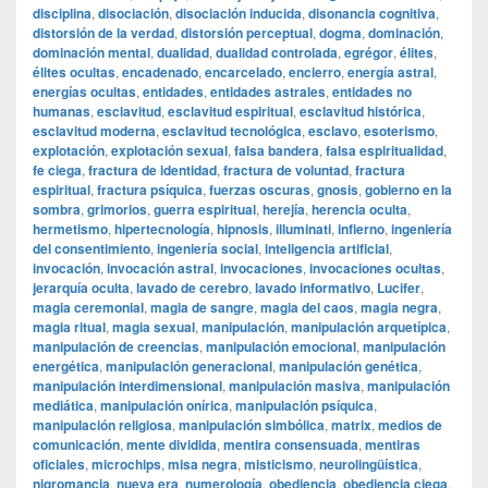
disciplina
,
disociación
,
disociación inducida
,
disonancia cognitiva
,
distorsión de la verdad
,
distorsión perceptual
,
dogma
,
dominación
,
dominación mental
,
dualidad
,
dualidad controlada
,
egrégor
,
élites
,
élites ocultas
,
encadenado
,
encarcelado
,
encierro
,
energía astral
,
energías ocultas
,
entidades
,
entidades astrales
,
entidades no
humanas
,
esclavitud
,
esclavitud espiritual
,
esclavitud histórica
,
esclavitud moderna
,
esclavitud tecnológica
,
esclavo
,
esoterismo
,
explotación
,
explotación sexual
,
falsa bandera
,
falsa espiritualidad
,
fe ciega
,
fractura de identidad
,
fractura de voluntad
,
fractura
espiritual
,
fractura psíquica
,
fuerzas oscuras
,
gnosis
,
gobierno en la
sombra
,
grimorios
,
guerra espiritual
,
herejía
,
herencia oculta
,
hermetismo
,
hipertecnología
,
hipnosis
,
illuminati
,
infierno
,
ingeniería
del consentimiento
,
ingeniería social
,
inteligencia artificial
,
invocación
,
invocación astral
,
invocaciones
,
invocaciones ocultas
,
jerarquía oculta
,
lavado de cerebro
,
lavado informativo
,
Lucifer
,
magia ceremonial
,
magia de sangre
,
magia del caos
,
magia negra
,
magia ritual
,
magia sexual
,
manipulación
,
manipulación arquetípica
,
manipulación de creencias
,
manipulación emocional
,
manipulación
energética
,
manipulación generacional
,
manipulación genética
,
manipulación interdimensional
,
manipulación masiva
,
manipulación
mediática
,
manipulación onírica
,
manipulación psíquica
,
manipulación religiosa
,
manipulación simbólica
,
matrix
,
medios de
comunicación
,
mente dividida
,
mentira consensuada
,
mentiras
oficiales
,
microchips
,
misa negra
,
misticismo
,
neurolingüística
,
nigromancia
,
nueva era
,
numerología
,
obediencia
,
obediencia ciega
,