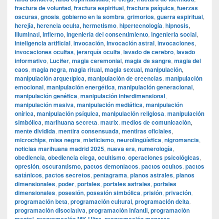
fractura de voluntad
,
fractura espiritual
,
fractura psíquica
,
fuerzas
oscuras
,
gnosis
,
gobierno en la sombra
,
grimorios
,
guerra espiritual
,
herejía
,
herencia oculta
,
hermetismo
,
hipertecnología
,
hipnosis
,
illuminati
,
infierno
,
ingeniería del consentimiento
,
ingeniería social
,
inteligencia artificial
,
invocación
,
invocación astral
,
invocaciones
,
invocaciones ocultas
,
jerarquía oculta
,
lavado de cerebro
,
lavado
informativo
,
Lucifer
,
magia ceremonial
,
magia de sangre
,
magia del
caos
,
magia negra
,
magia ritual
,
magia sexual
,
manipulación
,
manipulación arquetípica
,
manipulación de creencias
,
manipulación
emocional
,
manipulación energética
,
manipulación generacional
,
manipulación genética
,
manipulación interdimensional
,
manipulación masiva
,
manipulación mediática
,
manipulación
onírica
,
manipulación psíquica
,
manipulación religiosa
,
manipulación
simbólica
,
marihuana secreta
,
matrix
,
medios de comunicación
,
mente dividida
,
mentira consensuada
,
mentiras oficiales
,
microchips
,
misa negra
,
misticismo
,
neurolingüística
,
nigromancia
,
noticias marihuana madrid 2025
,
nueva era
,
numerología
,
obediencia
,
obediencia ciega
,
ocultismo
,
operaciones psicológicas
,
opresión
,
oscurantismo
,
pactos demoníacos
,
pactos ocultos
,
pactos
satánicos
,
pactos secretos
,
pentagrama
,
planos astrales
,
planos
dimensionales
,
poder
,
portales
,
portales astrales
,
portales
dimensionales
,
posesión
,
posesión simbólica
,
prisión
,
privación
,
programación beta
,
programación cultural
,
programación delta
,
programación disociativa
,
programación infantil
,
programación
,
,
,