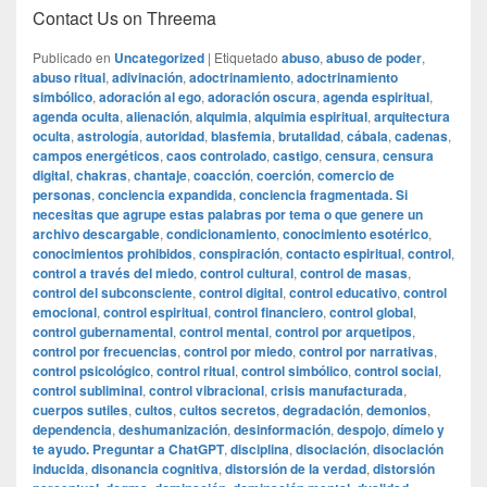
Contact Us on Threema
Publicado en
Uncategorized
|
Etiquetado
abuso
,
abuso de poder
,
abuso ritual
,
adivinación
,
adoctrinamiento
,
adoctrinamiento
simbólico
,
adoración al ego
,
adoración oscura
,
agenda espiritual
,
agenda oculta
,
alienación
,
alquimia
,
alquimia espiritual
,
arquitectura
oculta
,
astrología
,
autoridad
,
blasfemia
,
brutalidad
,
cábala
,
cadenas
,
campos energéticos
,
caos controlado
,
castigo
,
censura
,
censura
digital
,
chakras
,
chantaje
,
coacción
,
coerción
,
comercio de
personas
,
conciencia expandida
,
conciencia fragmentada. Si
necesitas que agrupe estas palabras por tema o que genere un
archivo descargable
,
condicionamiento
,
conocimiento esotérico
,
conocimientos prohibidos
,
conspiración
,
contacto espiritual
,
control
,
control a través del miedo
,
control cultural
,
control de masas
,
control del subconsciente
,
control digital
,
control educativo
,
control
emocional
,
control espiritual
,
control financiero
,
control global
,
control gubernamental
,
control mental
,
control por arquetipos
,
control por frecuencias
,
control por miedo
,
control por narrativas
,
control psicológico
,
control ritual
,
control simbólico
,
control social
,
control subliminal
,
control vibracional
,
crisis manufacturada
,
cuerpos sutiles
,
cultos
,
cultos secretos
,
degradación
,
demonios
,
dependencia
,
deshumanización
,
desinformación
,
despojo
,
dímelo y
te ayudo. Preguntar a ChatGPT
,
disciplina
,
disociación
,
disociación
inducida
,
disonancia cognitiva
,
distorsión de la verdad
,
distorsión