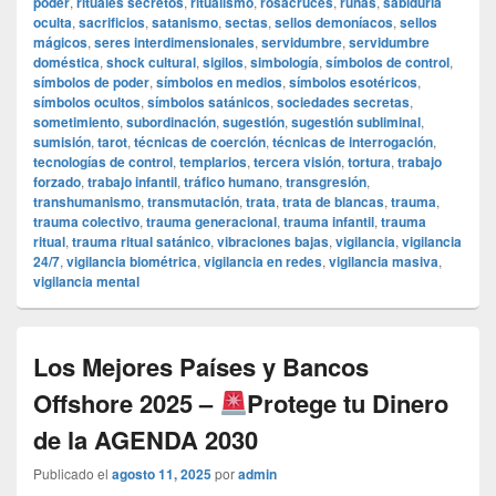
poder
,
rituales secretos
,
ritualismo
,
rosacruces
,
runas
,
sabiduría
oculta
,
sacrificios
,
satanismo
,
sectas
,
sellos demoníacos
,
sellos
mágicos
,
seres interdimensionales
,
servidumbre
,
servidumbre
doméstica
,
shock cultural
,
sigilos
,
simbología
,
símbolos de control
,
símbolos de poder
,
símbolos en medios
,
símbolos esotéricos
,
símbolos ocultos
,
símbolos satánicos
,
sociedades secretas
,
sometimiento
,
subordinación
,
sugestión
,
sugestión subliminal
,
sumisión
,
tarot
,
técnicas de coerción
,
técnicas de interrogación
,
tecnologías de control
,
templarios
,
tercera visión
,
tortura
,
trabajo
forzado
,
trabajo infantil
,
tráfico humano
,
transgresión
,
transhumanismo
,
transmutación
,
trata
,
trata de blancas
,
trauma
,
trauma colectivo
,
trauma generacional
,
trauma infantil
,
trauma
ritual
,
trauma ritual satánico
,
vibraciones bajas
,
vigilancia
,
vigilancia
24/7
,
vigilancia biométrica
,
vigilancia en redes
,
vigilancia masiva
,
vigilancia mental
Los Mejores Países y Bancos
Offshore 2025 –
Protege tu Dinero
de la AGENDA 2030
Publicado el
agosto 11, 2025
por
admin