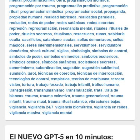
mental
programación MK Ultra
programación monarca
programación por trauma
,
programación predictiva
,
programación
ritual
,
programación simbólica
,
programación social
,
propaganda
,
propiedad humana
,
realidad fabricada
,
realidades paralelas
,
reclusión
,
redes de poder
,
redes satánicas
,
redes secretas
,
represión
,
reprogramación
,
resonancia mental
,
rituales
,
rituales de
poder
,
rituales secretos
,
ritualismo
,
rosacruces
,
runas
,
sabiduría
oculta
,
sacrificios
,
satanismo
,
sectas
,
sellos demoníacos
,
sellos
mágicos
,
seres interdimensionales
,
servidumbre
,
servidumbre
doméstica
,
shock cultural
,
sigilos
,
simbología
,
símbolos de control
,
símbolos de poder
,
símbolos en medios
,
símbolos esotéricos
,
símbolos ocultos
,
símbolos satánicos
,
sociedades secretas
,
sometimiento
,
subordinación
,
sugestión
,
sugestión subliminal
,
sumisión
,
tarot
,
técnicas de coerción
,
técnicas de interrogación
,
tecnologías de control
,
templarios
,
teorias de marihuana
,
tercera
visión
,
tortura
,
trabajo forzado
,
trabajo infantil
,
tráfico humano
,
transgresión
,
transhumanismo
,
transmutación
,
trata
,
trata de
blancas
,
trauma
,
trauma colectivo
,
trauma generacional
,
trauma
infantil
,
trauma ritual
,
trauma ritual satánico
,
vibraciones bajas
,
vigilancia
,
vigilancia 24/7
,
vigilancia biométrica
,
vigilancia en redes
,
vigilancia masiva
,
vigilancia mental
El NUEVO GPT-5 en 10 minutos: