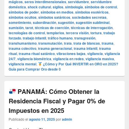
mágicos
,
seres interdimensionales
,
servidumbre
,
servidumbre
doméstica
,
shock cultural
,
sigilos
,
simbología
,
símbolos de control
,
símbolos de poder
,
símbolos en medios
,
símbolos esotéricos
,
símbolos ocultos
,
símbolos satánicos
,
sociedades secretas
,
sometimiento
,
subordinación
,
sugestión
,
sugestión subliminal
,
sumisión
,
tarot
,
técnicas de coerción
,
técnicas de interrogación
,
tecnologías de control
,
templarios
,
tercera visión
,
tortura
,
trabajo
forzado
,
trabajo infantil
,
tráfico humano
,
transgresión
,
transhumanismo
,
transmutación
,
trata
,
trata de blancas
,
trauma
,
trauma colectivo
,
trauma generacional
,
trauma infantil
,
trauma
ritual
,
trauma ritual satánico
,
vibraciones bajas
,
vigilancia
,
vigilancia
24/7
,
vigilancia biométrica
,
vigilancia en redes
,
vigilancia masiva
,
vigilancia mental
,
¿Cómo y Por Qué INVERTIR en ORO en 2025?
Guía para Comprar Oro desde 0
PANAMÁ: Cómo Obtener la
Residencia Fiscal y Pagar 0% de
Impuestos en 2025
Publicado el
agosto 11, 2025
por
admin