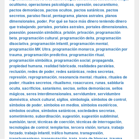
ocultismo
,
operaciones psicológicas
,
opresión
,
oscurantismo
,
pactos demoníacos
,
pactos ocultos
,
pactos satánicos
,
pactos
secretos
,
paraiso fiscal
,
pentagrama
,
planos astrales
,
planos
dimensionales
,
poder
,
Por qué se hace más dinero teniendo dinero
que trabajando
,
portales
,
portales astrales
,
portales dimensionales
,
posesión
,
posesión simbólica
,
prisión
,
privación
,
programación
beta
,
programación cultural
,
programación delta
,
programación
disociativa
,
programación infantil
,
programación mental
,
programación MK Ultra
,
programación monarca
,
programación por
trauma
,
programación predictiva
,
programación ritual
,
programación simbólica
,
programación social
,
propaganda
,
propiedad humana
,
realidad fabricada
,
realidades paralelas
,
reclusión
,
redes de poder
,
redes satánicas
,
redes secretas
,
represión
,
reprogramación
,
resonancia mental
,
rituales
,
rituales de
poder
,
rituales secretos
,
ritualismo
,
rosacruces
,
runas
,
sabiduría
oculta
,
sacrificios
,
satanismo
,
sectas
,
sellos demoníacos
,
sellos
mágicos
,
seres interdimensionales
,
servidumbre
,
servidumbre
doméstica
,
shock cultural
,
sigilos
,
simbología
,
símbolos de control
,
símbolos de poder
,
símbolos en medios
,
símbolos esotéricos
,
símbolos ocultos
,
símbolos satánicos
,
sociedades secretas
,
sometimiento
,
subordinación
,
sugestión
,
sugestión subliminal
,
sumisión
,
tarot
,
técnicas de coerción
,
técnicas de interrogación
,
tecnologías de control
,
templarios
,
tercera visión
,
tortura
,
trabajo
forzado
,
trabajo infantil
,
tráfico humano
,
transgresión
,
transhumanismo
,
transmutación
,
trata
,
trata de blancas
,
trauma
,