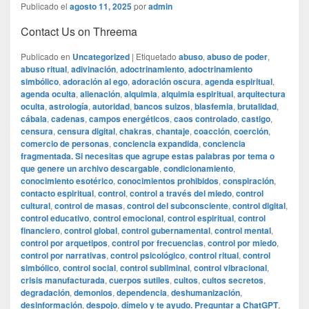
Publicado el
agosto 11, 2025
por
admin
Contact Us on Threema
Publicado en
Uncategorized
|
Etiquetado
abuso
,
abuso de poder
,
abuso ritual
,
adivinación
,
adoctrinamiento
,
adoctrinamiento
simbólico
,
adoración al ego
,
adoración oscura
,
agenda espiritual
,
agenda oculta
,
alienación
,
alquimia
,
alquimia espiritual
,
arquitectura
oculta
,
astrología
,
autoridad
,
bancos suizos
,
blasfemia
,
brutalidad
,
cábala
,
cadenas
,
campos energéticos
,
caos controlado
,
castigo
,
censura
,
censura digital
,
chakras
,
chantaje
,
coacción
,
coerción
,
comercio de personas
,
conciencia expandida
,
conciencia
fragmentada. Si necesitas que agrupe estas palabras por tema o
que genere un archivo descargable
,
condicionamiento
,
conocimiento esotérico
,
conocimientos prohibidos
,
conspiración
,
contacto espiritual
,
control
,
control a través del miedo
,
control
cultural
,
control de masas
,
control del subconsciente
,
control digital
,
control educativo
,
control emocional
,
control espiritual
,
control
financiero
,
control global
,
control gubernamental
,
control mental
,
control por arquetipos
,
control por frecuencias
,
control por miedo
,
control por narrativas
,
control psicológico
,
control ritual
,
control
simbólico
,
control social
,
control subliminal
,
control vibracional
,
crisis manufacturada
,
cuerpos sutiles
,
cultos
,
cultos secretos
,
degradación
,
demonios
,
dependencia
,
deshumanización
,
desinformación
,
despojo
,
dímelo y te ayudo. Preguntar a ChatGPT
,