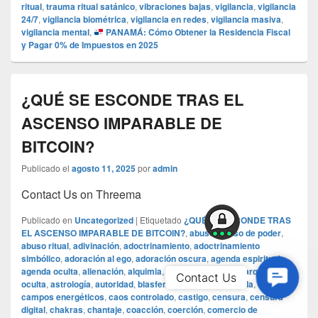
ritual
,
trauma ritual satánico
,
vibraciones bajas
,
vigilancia
,
vigilancia
24/7
,
vigilancia biométrica
,
vigilancia en redes
,
vigilancia masiva
,
vigilancia mental
,
PANAMÁ: Cómo Obtener la Residencia Fiscal
y Pagar 0% de Impuestos en 2025
¿QUÉ SE ESCONDE TRAS EL
ASCENSO IMPARABLE DE
BITCOIN?
Publicado el
agosto 11, 2025
por
admin
Contact Us on Threema
Publicado en
Uncategorized
|
Etiquetado
¿QUÉ SE ESCONDE TRAS
EL ASCENSO IMPARABLE DE BITCOIN?
,
abuso
,
abuso de poder
,
abuso ritual
,
adivinación
,
adoctrinamiento
,
adoctrinamiento
simbólico
,
adoración al ego
,
adoración oscura
,
agenda espiritual
,
agenda oculta
,
alienación
,
alquimia
,
alquimia espiritual
,
arquitectura
Contac
Contact Us
oculta
,
astrología
,
autoridad
,
blasfemia
,
brutalidad
,
cábala
,
cadenas
,
Us
campos energéticos
,
caos controlado
,
castigo
,
censura
,
censura
digital
,
chakras
,
chantaje
,
coacción
,
coerción
,
comercio de