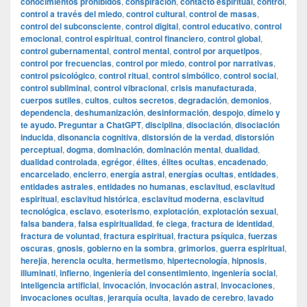
conocimientos prohibidos
,
conspiración
,
contacto espiritual
,
control
,
control a través del miedo
,
control cultural
,
control de masas
,
control del subconsciente
,
control digital
,
control educativo
,
control
emocional
,
control espiritual
,
control financiero
,
control global
,
control gubernamental
,
control mental
,
control por arquetipos
,
control por frecuencias
,
control por miedo
,
control por narrativas
,
control psicológico
,
control ritual
,
control simbólico
,
control social
,
control subliminal
,
control vibracional
,
crisis manufacturada
,
cuerpos sutiles
,
cultos
,
cultos secretos
,
degradación
,
demonios
,
dependencia
,
deshumanización
,
desinformación
,
despojo
,
dímelo y
te ayudo. Preguntar a ChatGPT
,
disciplina
,
disociación
,
disociación
inducida
,
disonancia cognitiva
,
distorsión de la verdad
,
distorsión
perceptual
,
dogma
,
dominación
,
dominación mental
,
dualidad
,
dualidad controlada
,
egrégor
,
élites
,
élites ocultas
,
encadenado
,
encarcelado
,
encierro
,
energía astral
,
energías ocultas
,
entidades
,
entidades astrales
,
entidades no humanas
,
esclavitud
,
esclavitud
espiritual
,
esclavitud histórica
,
esclavitud moderna
,
esclavitud
tecnológica
,
esclavo
,
esoterismo
,
explotación
,
explotación sexual
,
falsa bandera
,
falsa espiritualidad
,
fe ciega
,
fractura de identidad
,
fractura de voluntad
,
fractura espiritual
,
fractura psíquica
,
fuerzas
oscuras
,
gnosis
,
gobierno en la sombra
,
grimorios
,
guerra espiritual
,
herejía
,
herencia oculta
,
hermetismo
,
hipertecnología
,
hipnosis
,
illuminati
,
infierno
,
ingeniería del consentimiento
,
ingeniería social
,
inteligencia artificial
,
invocación
,
invocación astral
,
invocaciones
,
invocaciones ocultas
,
jerarquía oculta
,
lavado de cerebro
,
lavado