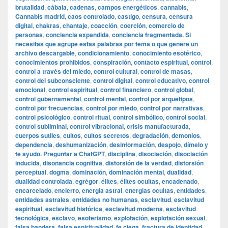
brutalidad
,
cábala
,
cadenas
,
campos energéticos
,
cannabis
,
Cannabis madrid
,
caos controlado
,
castigo
,
censura
,
censura
digital
,
chakras
,
chantaje
,
coacción
,
coerción
,
comercio de
personas
,
conciencia expandida
,
conciencia fragmentada. Si
necesitas que agrupe estas palabras por tema o que genere un
archivo descargable
,
condicionamiento
,
conocimiento esotérico
,
conocimientos prohibidos
,
conspiración
,
contacto espiritual
,
control
,
control a través del miedo
,
control cultural
,
control de masas
,
control del subconsciente
,
control digital
,
control educativo
,
control
emocional
,
control espiritual
,
control financiero
,
control global
,
control gubernamental
,
control mental
,
control por arquetipos
,
control por frecuencias
,
control por miedo
,
control por narrativas
,
control psicológico
,
control ritual
,
control simbólico
,
control social
,
control subliminal
,
control vibracional
,
crisis manufacturada
,
cuerpos sutiles
,
cultos
,
cultos secretos
,
degradación
,
demonios
,
dependencia
,
deshumanización
,
desinformación
,
despojo
,
dímelo y
te ayudo. Preguntar a ChatGPT
,
disciplina
,
disociación
,
disociación
inducida
,
disonancia cognitiva
,
distorsión de la verdad
,
distorsión
perceptual
,
dogma
,
dominación
,
dominación mental
,
dualidad
,
dualidad controlada
,
egrégor
,
élites
,
élites ocultas
,
encadenado
,
encarcelado
,
encierro
,
energía astral
,
energías ocultas
,
entidades
,
entidades astrales
,
entidades no humanas
,
esclavitud
,
esclavitud
espiritual
,
esclavitud histórica
,
esclavitud moderna
,
esclavitud
tecnológica
,
esclavo
,
esoterismo
,
explotación
,
explotación sexual
,
falsa bandera
,
falsa espiritualidad
,
fe ciega
,
fractura de identidad
,