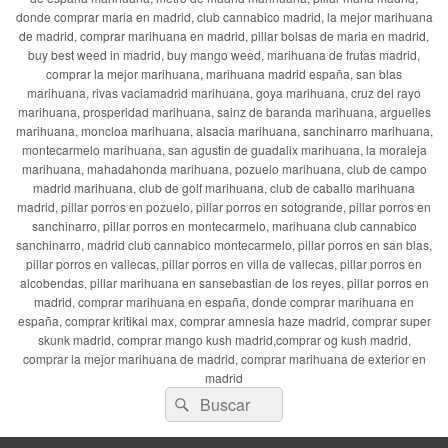
donde comprar maria en madrid, club cannabico madrid, la mejor marihuana
de madrid, comprar marihuana en madrid, pillar bolsas de maria en madrid,
buy best weed in madrid, buy mango weed, marihuana de frutas madrid,
comprar la mejor marihuana, marihuana madrid españa, san blas
marihuana, rivas vaciamadrid marihuana, goya marihuana, cruz del rayo
marihuana, prosperidad marihuana, sainz de baranda marihuana, arguelles
marihuana, moncloa marihuana, alsacia marihuana, sanchinarro marihuana,
montecarmelo marihuana, san agustin de guadalix marihuana, la moraleja
marihuana, mahadahonda marihuana, pozuelo marihuana, club de campo
madrid marihuana, club de golf marihuana, club de caballo marihuana
madrid, pillar porros en pozuelo, pillar porros en sotogrande, pillar porros en
sanchinarro, pillar porros en montecarmelo, marihuana club cannabico
sanchinarro, madrid club cannabico montecarmelo, pillar porros en san blas,
pillar porros en vallecas, pillar porros en villa de vallecas, pillar porros en
alcobendas, pillar marihuana en sansebastian de los reyes, pillar porros en
madrid, comprar marihuana en españa, donde comprar marihuana en
españa, comprar kritikal max, comprar amnesia haze madrid, comprar super
skunk madrid, comprar mango kush madrid,comprar og kush madrid,
comprar la mejor marihuana de madrid, comprar marihuana de exterior en
madrid
Buscar
Buscar
por: