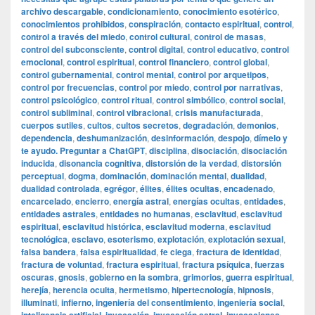
archivo descargable
,
condicionamiento
,
conocimiento esotérico
,
conocimientos prohibidos
,
conspiración
,
contacto espiritual
,
control
,
control a través del miedo
,
control cultural
,
control de masas
,
control del subconsciente
,
control digital
,
control educativo
,
control
emocional
,
control espiritual
,
control financiero
,
control global
,
control gubernamental
,
control mental
,
control por arquetipos
,
control por frecuencias
,
control por miedo
,
control por narrativas
,
control psicológico
,
control ritual
,
control simbólico
,
control social
,
control subliminal
,
control vibracional
,
crisis manufacturada
,
cuerpos sutiles
,
cultos
,
cultos secretos
,
degradación
,
demonios
,
dependencia
,
deshumanización
,
desinformación
,
despojo
,
dímelo y
te ayudo. Preguntar a ChatGPT
,
disciplina
,
disociación
,
disociación
inducida
,
disonancia cognitiva
,
distorsión de la verdad
,
distorsión
perceptual
,
dogma
,
dominación
,
dominación mental
,
dualidad
,
dualidad controlada
,
egrégor
,
élites
,
élites ocultas
,
encadenado
,
encarcelado
,
encierro
,
energía astral
,
energías ocultas
,
entidades
,
entidades astrales
,
entidades no humanas
,
esclavitud
,
esclavitud
espiritual
,
esclavitud histórica
,
esclavitud moderna
,
esclavitud
tecnológica
,
esclavo
,
esoterismo
,
explotación
,
explotación sexual
,
falsa bandera
,
falsa espiritualidad
,
fe ciega
,
fractura de identidad
,
fractura de voluntad
,
fractura espiritual
,
fractura psíquica
,
fuerzas
oscuras
,
gnosis
,
gobierno en la sombra
,
grimorios
,
guerra espiritual
,
herejía
,
herencia oculta
,
hermetismo
,
hipertecnología
,
hipnosis
,
illuminati
,
infierno
,
ingeniería del consentimiento
,
ingeniería social
,
,
,
,
,