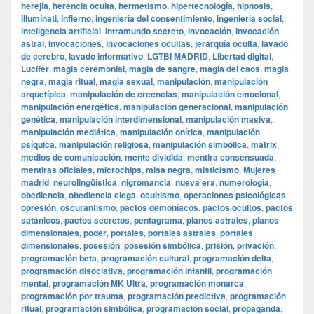
herejía
,
herencia oculta
,
hermetismo
,
hipertecnología
,
hipnosis
,
illuminati
,
infierno
,
ingeniería del consentimiento
,
ingeniería social
,
inteligencia artificial
,
Intramundo secreto
,
invocación
,
invocación
astral
,
invocaciones
,
invocaciones ocultas
,
jerarquía oculta
,
lavado
de cerebro
,
lavado informativo
,
LGTBI MADRID
,
Libertad digital
,
Lucifer
,
magia ceremonial
,
magia de sangre
,
magia del caos
,
magia
negra
,
magia ritual
,
magia sexual
,
manipulación
,
manipulación
arquetípica
,
manipulación de creencias
,
manipulación emocional
,
manipulación energética
,
manipulación generacional
,
manipulación
genética
,
manipulación interdimensional
,
manipulación masiva
,
manipulación mediática
,
manipulación onírica
,
manipulación
psíquica
,
manipulación religiosa
,
manipulación simbólica
,
matrix
,
medios de comunicación
,
mente dividida
,
mentira consensuada
,
mentiras oficiales
,
microchips
,
misa negra
,
misticismo
,
Mujeres
madrid
,
neurolingüística
,
nigromancia
,
nueva era
,
numerología
,
obediencia
,
obediencia ciega
,
ocultismo
,
operaciones psicológicas
,
opresión
,
oscurantismo
,
pactos demoníacos
,
pactos ocultos
,
pactos
satánicos
,
pactos secretos
,
pentagrama
,
planos astrales
,
planos
dimensionales
,
poder
,
portales
,
portales astrales
,
portales
dimensionales
,
posesión
,
posesión simbólica
,
prisión
,
privación
,
programación beta
,
programación cultural
,
programación delta
,
programación disociativa
,
programación infantil
,
programación
mental
,
programación MK Ultra
,
programación monarca
,
programación por trauma
,
programación predictiva
,
programación
ritual
,
programación simbólica
,
programación social
,
propaganda
,