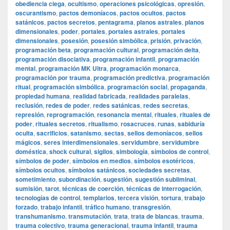
obediencia ciega
,
ocultismo
,
operaciones psicológicas
,
opresión
,
oscurantismo
,
pactos demoníacos
,
pactos ocultos
,
pactos
satánicos
,
pactos secretos
,
pentagrama
,
planos astrales
,
planos
dimensionales
,
poder
,
portales
,
portales astrales
,
portales
dimensionales
,
posesión
,
posesión simbólica
,
prisión
,
privación
,
programación beta
,
programación cultural
,
programación delta
,
programación disociativa
,
programación infantil
,
programación
mental
,
programación MK Ultra
,
programación monarca
,
programación por trauma
,
programación predictiva
,
programación
ritual
,
programación simbólica
,
programación social
,
propaganda
,
propiedad humana
,
realidad fabricada
,
realidades paralelas
,
reclusión
,
redes de poder
,
redes satánicas
,
redes secretas
,
represión
,
reprogramación
,
resonancia mental
,
rituales
,
rituales de
poder
,
rituales secretos
,
ritualismo
,
rosacruces
,
runas
,
sabiduría
oculta
,
sacrificios
,
satanismo
,
sectas
,
sellos demoníacos
,
sellos
mágicos
,
seres interdimensionales
,
servidumbre
,
servidumbre
doméstica
,
shock cultural
,
sigilos
,
simbología
,
símbolos de control
,
símbolos de poder
,
símbolos en medios
,
símbolos esotéricos
,
símbolos ocultos
,
símbolos satánicos
,
sociedades secretas
,
sometimiento
,
subordinación
,
sugestión
,
sugestión subliminal
,
sumisión
,
tarot
,
técnicas de coerción
,
técnicas de interrogación
,
tecnologías de control
,
templarios
,
tercera visión
,
tortura
,
trabajo
forzado
,
trabajo infantil
,
tráfico humano
,
transgresión
,
transhumanismo
,
transmutación
,
trata
,
trata de blancas
,
trauma
,
trauma colectivo
,
trauma generacional
,
trauma infantil
,
trauma