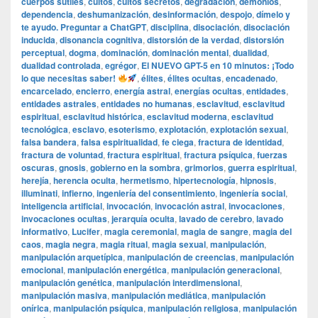
cuerpos sutiles
,
cultos
,
cultos secretos
,
degradación
,
demonios
,
dependencia
,
deshumanización
,
desinformación
,
despojo
,
dímelo y
te ayudo. Preguntar a ChatGPT
,
disciplina
,
disociación
,
disociación
inducida
,
disonancia cognitiva
,
distorsión de la verdad
,
distorsión
perceptual
,
dogma
,
dominación
,
dominación mental
,
dualidad
,
dualidad controlada
,
egrégor
,
El NUEVO GPT-5 en 10 minutos: ¡Todo
lo que necesitas saber!
,
élites
,
élites ocultas
,
encadenado
,
encarcelado
,
encierro
,
energía astral
,
energías ocultas
,
entidades
,
entidades astrales
,
entidades no humanas
,
esclavitud
,
esclavitud
espiritual
,
esclavitud histórica
,
esclavitud moderna
,
esclavitud
tecnológica
,
esclavo
,
esoterismo
,
explotación
,
explotación sexual
,
falsa bandera
,
falsa espiritualidad
,
fe ciega
,
fractura de identidad
,
fractura de voluntad
,
fractura espiritual
,
fractura psíquica
,
fuerzas
oscuras
,
gnosis
,
gobierno en la sombra
,
grimorios
,
guerra espiritual
,
herejía
,
herencia oculta
,
hermetismo
,
hipertecnología
,
hipnosis
,
illuminati
,
infierno
,
ingeniería del consentimiento
,
ingeniería social
,
inteligencia artificial
,
invocación
,
invocación astral
,
invocaciones
,
invocaciones ocultas
,
jerarquía oculta
,
lavado de cerebro
,
lavado
informativo
,
Lucifer
,
magia ceremonial
,
magia de sangre
,
magia del
caos
,
magia negra
,
magia ritual
,
magia sexual
,
manipulación
,
manipulación arquetípica
,
manipulación de creencias
,
manipulación
emocional
,
manipulación energética
,
manipulación generacional
,
manipulación genética
,
manipulación interdimensional
,
manipulación masiva
,
manipulación mediática
,
manipulación
onírica
,
manipulación psíquica
,
manipulación religiosa
,
manipulación