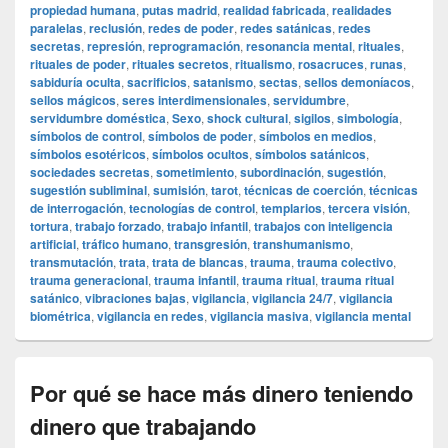
propiedad humana
,
putas madrid
,
realidad fabricada
,
realidades
paralelas
,
reclusión
,
redes de poder
,
redes satánicas
,
redes
secretas
,
represión
,
reprogramación
,
resonancia mental
,
rituales
,
rituales de poder
,
rituales secretos
,
ritualismo
,
rosacruces
,
runas
,
sabiduría oculta
,
sacrificios
,
satanismo
,
sectas
,
sellos demoníacos
,
sellos mágicos
,
seres interdimensionales
,
servidumbre
,
servidumbre doméstica
,
Sexo
,
shock cultural
,
sigilos
,
simbología
,
símbolos de control
,
símbolos de poder
,
símbolos en medios
,
símbolos esotéricos
,
símbolos ocultos
,
símbolos satánicos
,
sociedades secretas
,
sometimiento
,
subordinación
,
sugestión
,
sugestión subliminal
,
sumisión
,
tarot
,
técnicas de coerción
,
técnicas
de interrogación
,
tecnologías de control
,
templarios
,
tercera visión
,
tortura
,
trabajo forzado
,
trabajo infantil
,
trabajos con inteligencia
artificial
,
tráfico humano
,
transgresión
,
transhumanismo
,
transmutación
,
trata
,
trata de blancas
,
trauma
,
trauma colectivo
,
trauma generacional
,
trauma infantil
,
trauma ritual
,
trauma ritual
satánico
,
vibraciones bajas
,
vigilancia
,
vigilancia 24/7
,
vigilancia
biométrica
,
vigilancia en redes
,
vigilancia masiva
,
vigilancia mental
Por qué se hace más dinero teniendo
dinero que trabajando