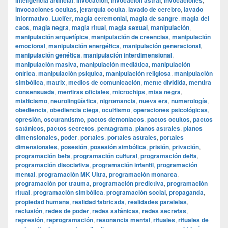
inteligencia artificial
invocación
invocación astral
invocaciones
invocaciones ocultas
,
jerarquía oculta
,
lavado de cerebro
,
lavado
informativo
,
Lucifer
,
magia ceremonial
,
magia de sangre
,
magia del
caos
,
magia negra
,
magia ritual
,
magia sexual
,
manipulación
,
manipulación arquetípica
,
manipulación de creencias
,
manipulación
emocional
,
manipulación energética
,
manipulación generacional
,
manipulación genética
,
manipulación interdimensional
,
manipulación masiva
,
manipulación mediática
,
manipulación
onírica
,
manipulación psíquica
,
manipulación religiosa
,
manipulación
simbólica
,
matrix
,
medios de comunicación
,
mente dividida
,
mentira
consensuada
,
mentiras oficiales
,
microchips
,
misa negra
,
misticismo
,
neurolingüística
,
nigromancia
,
nueva era
,
numerología
,
obediencia
,
obediencia ciega
,
ocultismo
,
operaciones psicológicas
,
opresión
,
oscurantismo
,
pactos demoníacos
,
pactos ocultos
,
pactos
satánicos
,
pactos secretos
,
pentagrama
,
planos astrales
,
planos
dimensionales
,
poder
,
portales
,
portales astrales
,
portales
dimensionales
,
posesión
,
posesión simbólica
,
prisión
,
privación
,
programación beta
,
programación cultural
,
programación delta
,
programación disociativa
,
programación infantil
,
programación
mental
,
programación MK Ultra
,
programación monarca
,
programación por trauma
,
programación predictiva
,
programación
ritual
,
programación simbólica
,
programación social
,
propaganda
,
propiedad humana
,
realidad fabricada
,
realidades paralelas
,
reclusión
,
redes de poder
,
redes satánicas
,
redes secretas
,
represión
,
reprogramación
,
resonancia mental
,
rituales
,
rituales de