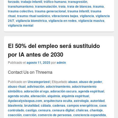
forzado
,
trabajo infantil
,
tráfico humano
,
transgresión
,
transhumanismo
,
transmutación
,
trata
,
trata de blancas
,
trauma
,
trauma colectivo
,
trauma generacional
,
trauma infantil
,
trauma
ritual
,
trauma ritual satánico
,
vibraciones bajas
,
vigilancia
,
vigilancia
24/7
,
vigilancia biométrica
,
vigilancia en redes
,
vigilancia masiva
,
vigilancia mental
El 50% del empleo será sustituido
por IA antes de 2030
Publicado el
agosto 11, 2025
por
admin
Contact Us on Threema
Publicado en
Uncategorized
|
Etiquetado
abuso
,
abuso de poder
,
abuso ritual
,
adivinación
,
adoctrinamiento
,
adoctrinamiento
simbólico
,
adoración al ego
,
adoración oscura
,
agenda espiritual
,
agenda oculta
,
alienación
,
alquimia
,
alquimia espiritual
,
Apolacalysisopus.com
,
arquitectura oculta
,
astrología
,
autoridad
,
blasfemia
,
brutalidad
,
cábala
,
cadenas
,
campos energéticos
,
caos
controlado
,
castigo
,
censura
,
censura digital
,
chakras
,
chantaje
,
coacción
,
coerción
,
comercio de personas
,
conciencia expandida
,