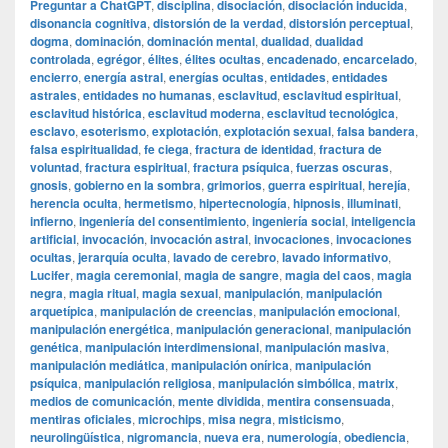
Preguntar a ChatGPT
,
disciplina
,
disociación
,
disociación inducida
,
disonancia cognitiva
,
distorsión de la verdad
,
distorsión perceptual
,
dogma
,
dominación
,
dominación mental
,
dualidad
,
dualidad
controlada
,
egrégor
,
élites
,
élites ocultas
,
encadenado
,
encarcelado
,
encierro
,
energía astral
,
energías ocultas
,
entidades
,
entidades
astrales
,
entidades no humanas
,
esclavitud
,
esclavitud espiritual
,
esclavitud histórica
,
esclavitud moderna
,
esclavitud tecnológica
,
esclavo
,
esoterismo
,
explotación
,
explotación sexual
,
falsa bandera
,
falsa espiritualidad
,
fe ciega
,
fractura de identidad
,
fractura de
voluntad
,
fractura espiritual
,
fractura psíquica
,
fuerzas oscuras
,
gnosis
,
gobierno en la sombra
,
grimorios
,
guerra espiritual
,
herejía
,
herencia oculta
,
hermetismo
,
hipertecnología
,
hipnosis
,
illuminati
,
infierno
,
ingeniería del consentimiento
,
ingeniería social
,
inteligencia
artificial
,
invocación
,
invocación astral
,
invocaciones
,
invocaciones
ocultas
,
jerarquía oculta
,
lavado de cerebro
,
lavado informativo
,
Lucifer
,
magia ceremonial
,
magia de sangre
,
magia del caos
,
magia
negra
,
magia ritual
,
magia sexual
,
manipulación
,
manipulación
arquetípica
,
manipulación de creencias
,
manipulación emocional
,
manipulación energética
,
manipulación generacional
,
manipulación
genética
,
manipulación interdimensional
,
manipulación masiva
,
manipulación mediática
,
manipulación onírica
,
manipulación
psíquica
,
manipulación religiosa
,
manipulación simbólica
,
matrix
,
medios de comunicación
,
mente dividida
,
mentira consensuada
,
mentiras oficiales
,
microchips
,
misa negra
,
misticismo
,
neurolingüística
,
nigromancia
,
nueva era
,
numerología
,
obediencia
,