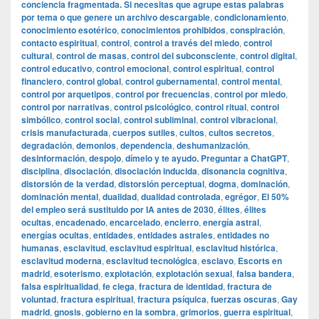
conciencia fragmentada. Si necesitas que agrupe estas palabras
por tema o que genere un archivo descargable
,
condicionamiento
,
conocimiento esotérico
,
conocimientos prohibidos
,
conspiración
,
contacto espiritual
,
control
,
control a través del miedo
,
control
cultural
,
control de masas
,
control del subconsciente
,
control digital
,
control educativo
,
control emocional
,
control espiritual
,
control
financiero
,
control global
,
control gubernamental
,
control mental
,
control por arquetipos
,
control por frecuencias
,
control por miedo
,
control por narrativas
,
control psicológico
,
control ritual
,
control
simbólico
,
control social
,
control subliminal
,
control vibracional
,
crisis manufacturada
,
cuerpos sutiles
,
cultos
,
cultos secretos
,
degradación
,
demonios
,
dependencia
,
deshumanización
,
desinformación
,
despojo
,
dímelo y te ayudo. Preguntar a ChatGPT
,
disciplina
,
disociación
,
disociación inducida
,
disonancia cognitiva
,
distorsión de la verdad
,
distorsión perceptual
,
dogma
,
dominación
,
dominación mental
,
dualidad
,
dualidad controlada
,
egrégor
,
El 50%
del empleo será sustituido por IA antes de 2030
,
élites
,
élites
ocultas
,
encadenado
,
encarcelado
,
encierro
,
energía astral
,
energías ocultas
,
entidades
,
entidades astrales
,
entidades no
humanas
,
esclavitud
,
esclavitud espiritual
,
esclavitud histórica
,
esclavitud moderna
,
esclavitud tecnológica
,
esclavo
,
Escorts en
madrid
,
esoterismo
,
explotación
,
explotación sexual
,
falsa bandera
,
falsa espiritualidad
,
fe ciega
,
fractura de identidad
,
fractura de
voluntad
,
fractura espiritual
,
fractura psíquica
,
fuerzas oscuras
,
Gay
madrid
,
gnosis
,
gobierno en la sombra
,
grimorios
,
guerra espiritual
,