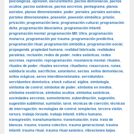
psicológicas
,
opresión
,
oscurantismo
,
pactos demoníacos
,
pactos
ocultos
,
pactos satánicos
,
pactos secretos
,
pentagrama
,
planos
astrales
,
planos dimensionales
,
poder
,
portales
,
portales astrales
,
portales dimensionales
,
posesión
,
posesión simbólica
,
prisión
,
privación
,
programación beta
,
programación cultural
,
programación
delta
,
programación disociativa
,
programación infantil
,
programación mental
,
programación MK Ultra
,
programación
monarca
,
programación por trauma
,
programación predictiva
,
programación ritual
,
programación simbólica
,
programación social
,
propaganda
,
propiedad humana
,
realidad fabricada
,
realidades
paralelas
,
reclusión
,
redes de poder
,
redes satánicas
,
redes
secretas
,
represión
,
reprogramación
,
resonancia mental
,
rituales
,
rituales de poder
,
rituales secretos
,
ritualismo
,
rosacruces
,
runas
,
sabiduría oculta
,
sacrificios
,
satanismo
,
sectas
,
sellos demoníacos
,
sellos mágicos
,
seres interdimensionales
,
servidumbre
,
servidumbre doméstica
,
shock cultural
,
sigilos
,
simbología
,
símbolos de control
,
símbolos de poder
,
símbolos en medios
,
símbolos esotéricos
,
símbolos ocultos
,
símbolos satánicos
,
sociedades secretas
,
sometimiento
,
subordinación
,
sugestión
,
sugestión subliminal
,
sumisión
,
tarot
,
técnicas de coerción
,
técnicas
de interrogación
,
tecnologías de control
,
templarios
,
tercera visión
,
tortura
,
trabajo forzado
,
trabajo infantil
,
tráfico humano
,
transgresión
,
transhumanismo
,
transmutación
,
trata
,
trata de
blancas
,
trauma
,
trauma colectivo
,
trauma generacional
,
trauma
infantil
,
trauma ritual
,
trauma ritual satánico
,
vibraciones bajas
,