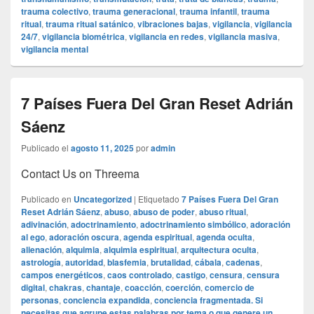
trauma colectivo
,
trauma generacional
,
trauma infantil
,
trauma
ritual
,
trauma ritual satánico
,
vibraciones bajas
,
vigilancia
,
vigilancia
24/7
,
vigilancia biométrica
,
vigilancia en redes
,
vigilancia masiva
,
vigilancia mental
7 Países Fuera Del Gran Reset Adrián
Sáenz
Publicado el
agosto 11, 2025
por
admin
Contact Us on Threema
Publicado en
Uncategorized
|
Etiquetado
7 Países Fuera Del Gran
Reset Adrián Sáenz
,
abuso
,
abuso de poder
,
abuso ritual
,
adivinación
,
adoctrinamiento
,
adoctrinamiento simbólico
,
adoración
al ego
,
adoración oscura
,
agenda espiritual
,
agenda oculta
,
alienación
,
alquimia
,
alquimia espiritual
,
arquitectura oculta
,
astrología
,
autoridad
,
blasfemia
,
brutalidad
,
cábala
,
cadenas
,
campos energéticos
,
caos controlado
,
castigo
,
censura
,
censura
digital
,
chakras
,
chantaje
,
coacción
,
coerción
,
comercio de
personas
,
conciencia expandida
,
conciencia fragmentada. Si
necesitas que agrupe estas palabras por tema o que genere un