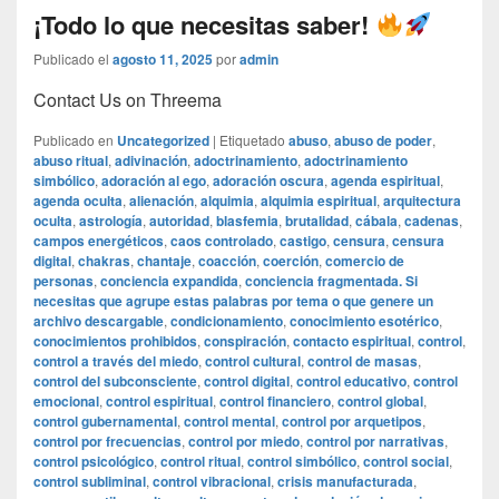
¡Todo lo que necesitas saber!
Publicado el
agosto 11, 2025
por
admin
Contact Us on Threema
Publicado en
Uncategorized
|
Etiquetado
abuso
,
abuso de poder
,
abuso ritual
,
adivinación
,
adoctrinamiento
,
adoctrinamiento
simbólico
,
adoración al ego
,
adoración oscura
,
agenda espiritual
,
agenda oculta
,
alienación
,
alquimia
,
alquimia espiritual
,
arquitectura
oculta
,
astrología
,
autoridad
,
blasfemia
,
brutalidad
,
cábala
,
cadenas
,
campos energéticos
,
caos controlado
,
castigo
,
censura
,
censura
digital
,
chakras
,
chantaje
,
coacción
,
coerción
,
comercio de
personas
,
conciencia expandida
,
conciencia fragmentada. Si
necesitas que agrupe estas palabras por tema o que genere un
archivo descargable
,
condicionamiento
,
conocimiento esotérico
,
conocimientos prohibidos
,
conspiración
,
contacto espiritual
,
control
,
control a través del miedo
,
control cultural
,
control de masas
,
control del subconsciente
,
control digital
,
control educativo
,
control
emocional
,
control espiritual
,
control financiero
,
control global
,
control gubernamental
,
control mental
,
control por arquetipos
,
control por frecuencias
,
control por miedo
,
control por narrativas
,
control psicológico
,
control ritual
,
control simbólico
,
control social
,
control subliminal
,
control vibracional
,
crisis manufacturada
,